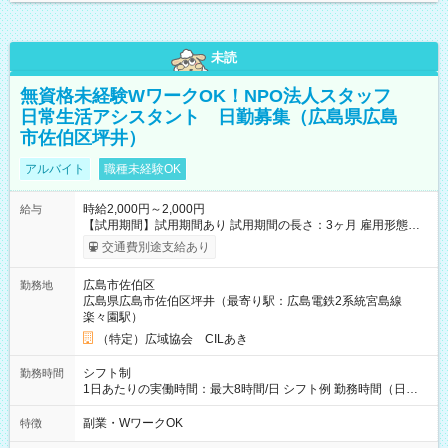
未読
無資格未経験WワークOK！NPO法人スタッフ
日常生活アシスタント 日勤募集（広島県広島
市佐伯区坪井）
アルバイト
職種未経験OK
時給2,000円～2,000円
給与
【試用期間】試用期間あり 試用期間の長さ：3ヶ月 雇用形態、
給与は本採用時と同じです。
交通費別途支給あり
広島市佐伯区
勤務地
広島県広島市佐伯区坪井（最寄り駅：広島電鉄2系統宮島線
楽々園駅）
（特定）広域協会 CILあき
シフト制
勤務時間
1日あたりの実働時間：最大8時間/日 シフト例 勤務時間（日
勤）・8時～18時 （実働時間8時間 待機休憩2時間）（日勤1回
あたりの給与 2万円）
副業・WワークOK
特徴