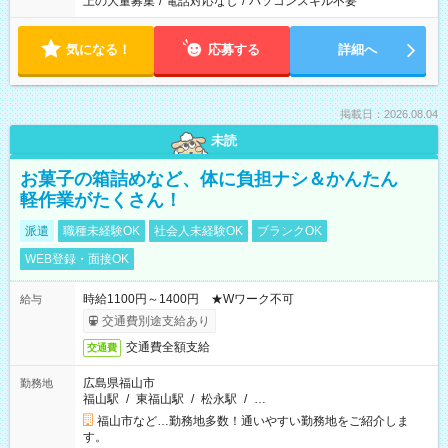
上の大量募集
/
電話対応なし
/
パソコンスキル不要
気になる！
応募する
詳細へ
掲載日：2026.08.04
未読
お菓子の箱詰めなど、体に負担ナシ＆かんたん
軽作業がたくさん！
派遣
職種未経験OK
社会人未経験OK
ブランクOK
WEB登録・面接OK
時給1100円～1400円 ★Wワーク不可
給与
交通費別途支給あり
交通費全額支給
交通費
広島県福山市
勤務地
福山駅
/
東福山駅
/
松永駅
/
…
福山市など…勤務地多数！通いやすい勤務地をご紹介しま
す。