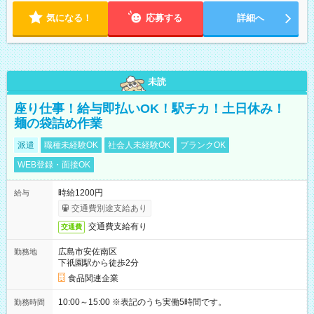
気になる！
応募する
詳細へ
未読
座り仕事！給与即払いOK！駅チカ！土日休み！
麺の袋詰め作業
派遣
職種未経験OK
社会人未経験OK
ブランクOK
WEB登録・面接OK
時給1200円
給与
交通費別途支給あり
交通費支給有り
交通費
広島市安佐南区
勤務地
下祇園駅から徒歩2分
食品関連企業
10:00～15:00 ※表記のうち実働5時間です。
勤務時間