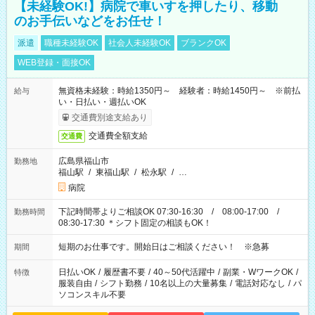
【未経験OK!】病院で車いすを押したり、移動
のお手伝いなどをお任せ！
派遣
職種未経験OK
社会人未経験OK
ブランクOK
WEB登録・面接OK
無資格未経験：時給1350円～ 経験者：時給1450円～ ※前払
給与
い・日払い・週払いOK
交通費別途支給あり
交通費全額支給
交通費
広島県福山市
勤務地
福山駅
/
東福山駅
/
松永駅
/
…
病院
下記時間帯よりご相談OK 07:30-16:30 / 08:00-17:00 /
勤務時間
08:30-17:30 ＊シフト固定の相談もOK！
短期のお仕事です。開始日はご相談ください！ ※急募
期間
日払いOK
/
履歴書不要
/
40～50代活躍中
/
副業・WワークOK
/
特徴
服装自由
/
シフト勤務
/
10名以上の大量募集
/
電話対応なし
/
パ
ソコンスキル不要