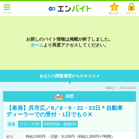
0
メニュー
気になる！
ログイン
お探しのバイト情報は掲載が終了しました。
ホーム
より再度アクセスしてください。
あなたの閲覧履歴からのオススメ
掲載日：2026.08.04
未読
【単発】呉市広／8／8・9・22・23日＊自動車
ディーラーでの受付・1日でもＯＫ
派遣
ブランクOK
WEB登録・面接OK
時給1300円 ・日額：9,100円（時給1,300円×7時間）
給与