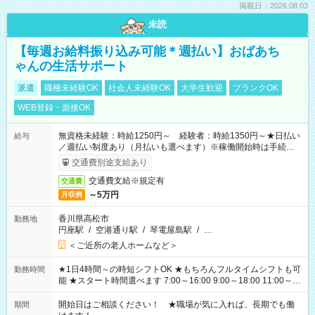
掲載日：2026.08.03
未読
【毎週お給料振り込み可能＊週払い】おばあち
ゃんの生活サポート
派遣
職種未経験OK
社会人未経験OK
大学生歓迎
ブランクOK
WEB登録・面接OK
無資格未経験：時給1250円～ 経験者：時給1350円～★日払い
給与
／週払い制度あり（月払いも選べます）※稼働開始時は手続き完
了次第のお支払いとなります。
交通費別途支給あり
交通費支給※規定有
交通費
～5万円
月収例
香川県高松市
勤務地
円座駅
/
空港通り駅
/
琴電屋島駅
/
…
＜ご近所の老人ホームなど＞
★1日4時間～の時短シフトOK ★もちろんフルタイムシフトも可
勤務時間
能 ★スタート時間選べます 7:00～16:00 9:00～18:00 11:00～
20:00 など 残業なし！ ※Wワークの場合、他のお仕事と合わせ
週40時間超の就業はご案内できません ※法令に基づき、週20時
開始日はご相談ください！ ★職場が気に入れば、長期でも働
期間
間以上勤務は社会保険への加入対象となります ※労働者派遣法