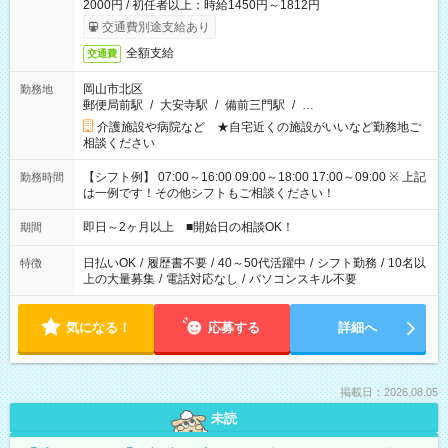
2000円 / 初任者以上：時給1450円～1812円
交通費別途支給あり
全額支給
交通費
岡山市北区
勤務地
郵便局前駅
/
大安寺駅
/
備前三門駅
/
…
介護施設や病院など ★自宅近くの施設がいいなど勤務地ご
相談ください
【シフト例】 07:00～16:00 09:00～18:00 17:00～09:00 ※ 上記
勤務時間
は一例です！その他シフトもご相談ください！
即日～2ヶ月以上 ■開始日の相談OK！
期間
日払いOK
/
履歴書不要
/
40～50代活躍中
/
シフト勤務
/
10名以
特徴
上の大量募集
/
電話対応なし
/
パソコンスキル不要
気になる！
応募する
詳細へ
掲載日：2026.08.05
未読