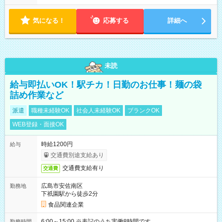
気になる！
応募する
詳細へ
未読
給与即払いOK！駅チカ！日勤のお仕事！麺の袋
詰め作業など
派遣
職種未経験OK
社会人未経験OK
ブランクOK
WEB登録・面接OK
時給1200円
給与
交通費別途支給あり
交通費支給有り
交通費
広島市安佐南区
勤務地
下祇園駅から徒歩2分
食品関連企業
6:00～15:00 ※表記のうち実働8時間です。
勤務時間