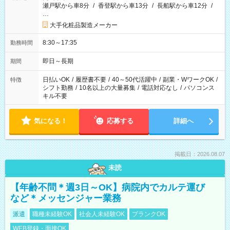
瀬戸駅から車8分
/
香登駅から車13分
/
長船駅から車12分
/
…
大手化粧品製造メーカー
8:30～17:35
勤務時間
即日～長期
期間
日払いOK
/
履歴書不要
/
40～50代活躍中
/
副業・WワークOK
/
特徴
シフト勤務
/
10名以上の大量募集
/
電話対応なし
/
パソコンス
キル不要
気になる！
応募する
詳細へ
掲載日：2026.08.07
未読
【年齢不問＊週3日～OK】病院内でカルテ運び
など＊メッセンジャー業務
派遣
職種未経験OK
社会人未経験OK
ブランクOK
WEB登録・面接OK