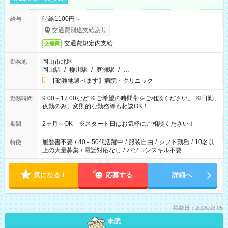
時給1100円～
給与
交通費別途支給あり
交通費規定内支給
交通費
岡山市北区
勤務地
岡山駅
/
柳川駅
/
庭瀬駅
/
…
【勤務地選べます】病院・クリニック
9:00～17:00など ※ご希望の時間帯をご相談ください。 ※日勤、
勤務時間
夜勤のみ、変則的な勤務等も相談OK！
2ヶ月～OK ※スタート日はお気軽にご相談ください！
期間
履歴書不要
/
40～50代活躍中
/
服装自由
/
シフト勤務
/
10名以
特徴
上の大量募集
/
電話対応なし
/
パソコンスキル不要
気になる！
応募する
詳細へ
掲載日：2026.08.05
未読