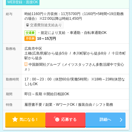
WEB登録・面接OK
時給1160円☆月収例：11万5700円（1160円×5時間×19日勤務
給与
の場合） ※22:00以降は時給1,450円
交通費別途支給あり
・規定により支給 ・車通勤・自転車通勤OK
交通費
10～15万円
月収例
広島市中区
勤務地
土橋(広島県)駅から徒歩5分
/
本川町駅から徒歩8分
/
十日市町
駅から徒歩
中国新聞社グループ（メイツスタッフさん多数活躍中で安心
♬）
17：00～23：00（休憩60分/実働5時間） ※18時～23時(休憩な
勤務時間
し)もOK
即日～長期 ※開始日相談OK
期間
履歴書不要
/
副業・WワークOK
/
服装自由
/
シフト勤務
特徴
気になる！
応募する
詳細へ