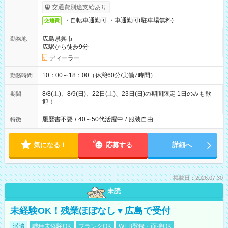
交通費別途支給あり
・自転車通勤可 ・車通勤可(駐車場無料)
交通費
広島県呉市
勤務地
広駅から徒歩9分
ディーラー
10：00～18：00（休憩60分/実働7時間）
勤務時間
8/8(土)、8/9(日)、22日(土)、23日(日)の期間限定 1日のみも歓
期間
迎！
履歴書不要
/
40～50代活躍中
/
服装自由
特徴
気になる！
応募する
詳細へ
掲載日：2026.07.30
未読
未経験OK！残業ほぼなし▼広島で受付
派遣
職種未経験OK
ブランクOK
WEB登録・面接OK