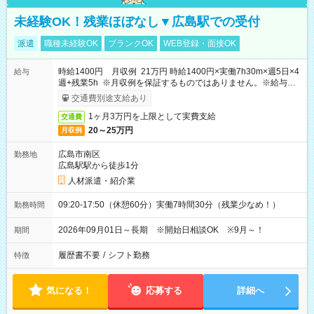
未経験OK！残業ほぼなし▼広島駅での受付
派遣
職種未経験OK
ブランクOK
WEB登録・面接OK
時給1400円 月収例 21万円 時給1400円×実働7h30m×週5日×4
給与
週+残業5h ※月収例を保証するものではありません。※給与即
受取りサービス利用可（利用条件有）
交通費別途支給あり
1ヶ月3万円を上限として実費支給
交通費
20～25万円
月収例
広島市南区
勤務地
広島駅駅から徒歩1分
人材派遣・紹介業
09:20-17:50（休憩60分）実働7時間30分（残業少なめ！）
勤務時間
2026年09月01日～長期 ※開始日相談OK ※9月～！
期間
履歴書不要
/
シフト勤務
特徴
気になる！
応募する
詳細へ