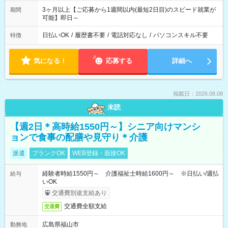
3ヶ月以上【ご応募から1週間以内(最短2日目)のスピード就業が
期間
可能】即日～
日払いOK
/
履歴書不要
/
電話対応なし
/
パソコンスキル不要
特徴
気になる！
応募する
詳細へ
掲載日：2026.08.08
未読
【週2日＊高時給1550円～】シニア向けマンシ
ョンで食事の配膳や見守り＊介護
派遣
ブランクOK
WEB登録・面接OK
経験者時給1550円～ 介護福祉士時給1600円～ ※日払い/週払
給与
いOK
交通費別途支給あり
交通費全額支給
交通費
広島県福山市
勤務地