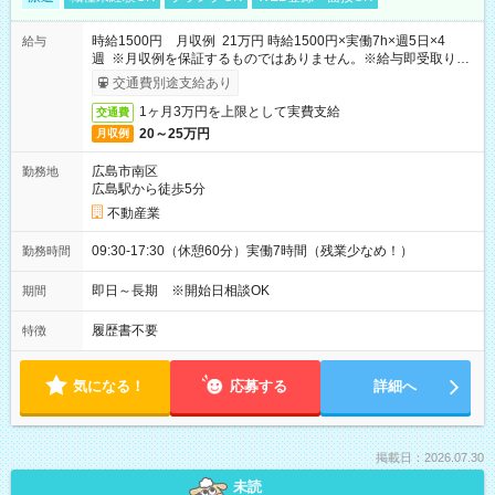
時給1500円 月収例 21万円 時給1500円×実働7h×週5日×4
給与
週 ※月収例を保証するものではありません。※給与即受取りサ
ービス利用可（利用条件有）
交通費別途支給あり
1ヶ月3万円を上限として実費支給
交通費
20～25万円
月収例
広島市南区
勤務地
広島駅から徒歩5分
不動産業
09:30-17:30（休憩60分）実働7時間（残業少なめ！）
勤務時間
即日～長期 ※開始日相談OK
期間
履歴書不要
特徴
気になる！
応募する
詳細へ
掲載日：2026.07.30
未読