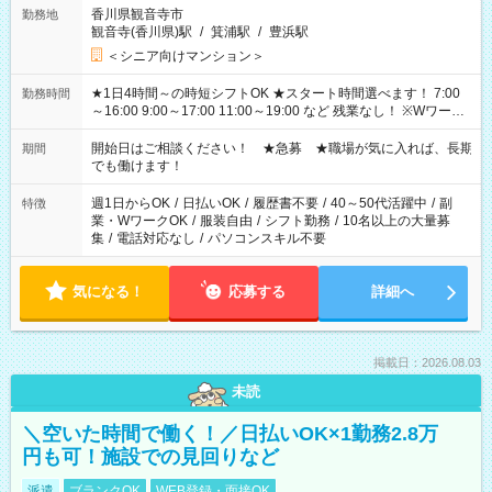
香川県観音寺市
勤務地
観音寺(香川県)駅
/
箕浦駅
/
豊浜駅
＜シニア向けマンション＞
★1日4時間～の時短シフトOK ★スタート時間選べます！ 7:00
勤務時間
～16:00 9:00～17:00 11:00～19:00 など 残業なし！ ※Wワーク
の場合、他のお仕事と合わせ週40時間超の就業はご案内できま
せん ※法令に基づき、週20時間以上勤務は社会保険への加入対
開始日はご相談ください！ ★急募 ★職場が気に入れば、長期
期間
象となります ※労働者派遣法（日雇い派遣の原則禁止）によ
でも働けます！
り、短時間・短期間の就業はご案内が難しい場合があります
週1日からOK
/
日払いOK
/
履歴書不要
/
40～50代活躍中
/
副
特徴
業・WワークOK
/
服装自由
/
シフト勤務
/
10名以上の大量募
集
/
電話対応なし
/
パソコンスキル不要
気になる！
応募する
詳細へ
掲載日：2026.08.03
未読
＼空いた時間で働く！／日払いOK×1勤務2.8万
円も可！施設での見回りなど
派遣
ブランクOK
WEB登録・面接OK