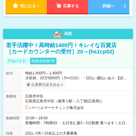
気になる！
応募する
詳細へ
未読
若手活躍中！高時給1400円！キレイな百貨店
［カードカウンターの受付］20～(hs1cp02)
アルバイト
職種未経験OK
時給1,400円～1,400円
給与
月収例：20万5800円（7h×21日） ・日払い週払いあり 【試用
期間】試用期間なし
交通費別途支給あり
広島市中区
勤務地
広島県広島市中区（最寄り駅：八丁堀(広島県)）
パーソルマーケティング株式会社
10:00～18:00
勤務時間
実働時間：7時間/日 ・土日含む週3～5日勤務 選べます！土日も
休みやすい！ ・残業は有りません！
日払いOK / 10名以上の大量募集
特徴