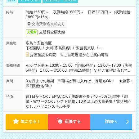
時給1550円～ 夜勤時給1880円～ 日収2.8万円～（夜勤時給
給与
1880円×15h）
交通費別途支給あり
交通費全額支給
交通費
広島市安佐南区
勤務地
下祇園駅
/
大町(広島県)駅
/
安芸長束駅
/
…
介護施設や病院 ※ご自宅近辺からご案内可能
≪シフト例≫ 10:00～15:00（実働5時間） 12:00～17:00（実働
勤務時間
5時間） 17:00～翌10:00（実働15時間）など ご希望に応じて、
働く時間は調整できます！ お気軽に担当へ相談ください！
3ヵ月までの短期 ※職場が気に入れば、長期もOK！ ★急募！
期間
即日勤務もOK！
週1日からOK
/
日払いOK
/
履歴書不要
/
40～50代活躍中
/
副
特徴
業・WワークOK
/
シフト勤務
/
10名以上の大量募集
/
電話対応
なし
/
パソコンスキル不要
気になる！
応募する
詳細へ