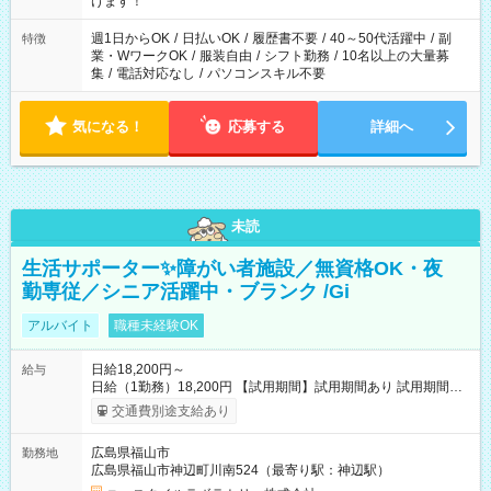
けます！
（日雇い派遣の原則禁止）により、短時間・短期間の就業はご
案内が難しい場合があります
週1日からOK
/
日払いOK
/
履歴書不要
/
40～50代活躍中
/
副
特徴
業・WワークOK
/
服装自由
/
シフト勤務
/
10名以上の大量募
集
/
電話対応なし
/
パソコンスキル不要
気になる！
応募する
詳細へ
未読
生活サポーター✨障がい者施設／無資格OK・夜
勤専従／シニア活躍中・ブランク /Gi
アルバイト
職種未経験OK
日給18,200円～
給与
日給（1勤務）18,200円 【試用期間】試用期間あり 試用期間の
長さ：3ヶ月 雇用形態、給与は本採用時と同じです。
交通費別途支給あり
広島県福山市
勤務地
広島県福山市神辺町川南524（最寄り駅：神辺駅）