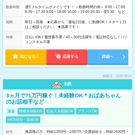
週5フルタイムがメインです！ ＜勤務時間の例＞ 8:00～17:00
勤務時間
8:30～17:30 9:00～18:00 10:00～19:00 20:30～翌5:30 など ★
その他にも勤務時間多数！ 日勤のみ、残業なし、交替制など
ご希望を教えてください！
即日～長期 ★応募から「最短2日後」に勤務OK！スタート日
期間
はご相談ください。★急募です！
日払いOK
/
履歴書不要
/
40～50代活躍中
/
電話対応なし
/
パソ
特徴
コンスキル不要
気になる！
応募する
詳細へ
掲載日：2026.08.07
未読
3ヵ月で71万円稼ぐ！未経験OK＊おばあちゃん
のお話相手など
派遣
職種未経験OK
社会人未経験OK
ブランクOK
WEB登録・面接OK
無資格の方：時給1350円～1687円 / 介護福祉士：時給1600円～
給与