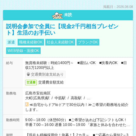
掲載日：2026.08.08
未読
説明会参加で全員に【現金2千円相当プレゼン
ト】生活のお手伝い
派遣
職種未経験OK
社会人未経験OK
ブランクOK
WEB登録・面接OK
無資格未経験：時給1400円～ ■週払いOK ■扶養内OK ■日
給与
収1万1200円以上
交通費別途支給あり
交通費全額支給
交通費
広島市安佐南区
勤務地
大町(広島県)駅
/
中筋駅
/
高取駅
/
…
≪自宅からドアtoドアで30分以内！≫ご希望の勤務地を紹介
します。
9:00～18:00（休憩60分） ■ご希望があれば下記シフトもOK！
勤務時間
早番 7:00～16:00 遅番 10:00～19:00 「家族と休みを合わせた
い」 「余裕を持って夕飯の準備がしたい」 「できれば残業はし
たくない」 など、ご希望を教えてくださいね。 ※Wワーク希望
【現在も積極採用中！急募！】2カ月～ ■ご応募から最短2～3
期間