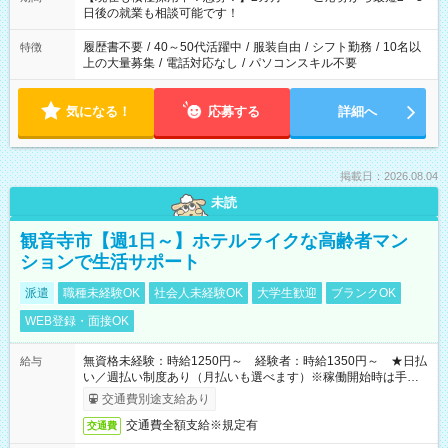
の方へ 今ご覧のお仕事で希望する勤務時間と、もう1つのお仕事
日後の就業も相談可能です！
の勤務時間。 合計で週40時間を超える場合は応募できません。
履歴書不要
/
40～50代活躍中
/
服装自由
/
シフト勤務
/
10名以
特徴
上の大量募集
/
電話対応なし
/
パソコンスキル不要
気になる！
応募する
詳細へ
掲載日：2026.08.04
未読
観音寺市【週1日～】ホテルライクな高齢者マン
ションで生活サポート
派遣
職種未経験OK
社会人未経験OK
大学生歓迎
ブランクOK
WEB登録・面接OK
無資格未経験：時給1250円～ 経験者：時給1350円～ ★日払
給与
い／週払い制度あり（月払いも選べます）※稼働開始時は手続き
完了次第のお支払いとなります。
交通費別途支給あり
交通費全額支給※規定有
交通費