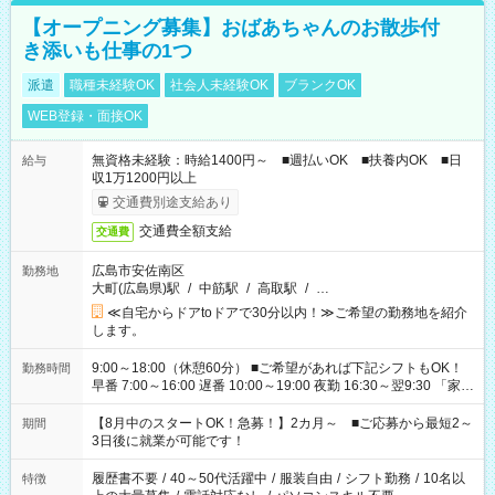
【オープニング募集】おばあちゃんのお散歩付
き添いも仕事の1つ
派遣
職種未経験OK
社会人未経験OK
ブランクOK
WEB登録・面接OK
無資格未経験：時給1400円～ ■週払いOK ■扶養内OK ■日
給与
収1万1200円以上
交通費別途支給あり
交通費全額支給
交通費
広島市安佐南区
勤務地
大町(広島県)駅
/
中筋駅
/
高取駅
/
…
≪自宅からドアtoドアで30分以内！≫ご希望の勤務地を紹介
します。
9:00～18:00（休憩60分） ■ご希望があれば下記シフトもOK！
勤務時間
早番 7:00～16:00 遅番 10:00～19:00 夜勤 16:30～翌9:30 「家族
と休みを合わせたい」 「余裕を持って夕飯の準備がしたい」
「できれば残業はしたくない」 など、ご希望を教えてください
【8月中のスタートOK！急募！】2カ月～ ■ご応募から最短2～
期間
ね。 ※Wワーク希望の方へ 今ご覧のお仕事で希望する勤務時間
3日後に就業が可能です！
と、もう1つのお仕事の勤務時間。 合計で週40時間を超える場
合は応募できません。
履歴書不要
/
40～50代活躍中
/
服装自由
/
シフト勤務
/
10名以
特徴