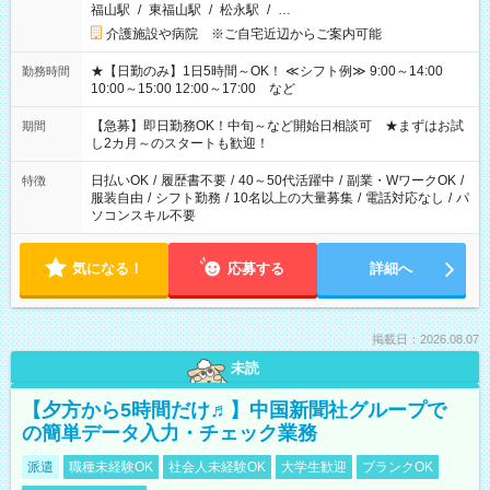
福山駅
/
東福山駅
/
松永駅
/
…
介護施設や病院 ※ご自宅近辺からご案内可能
★【日勤のみ】1日5時間～OK！ ≪シフト例≫ 9:00～14:00
勤務時間
10:00～15:00 12:00～17:00 など
【急募】即日勤務OK！中旬～など開始日相談可 ★まずはお試
期間
し2カ月～のスタートも歓迎！
日払いOK
/
履歴書不要
/
40～50代活躍中
/
副業・WワークOK
/
特徴
服装自由
/
シフト勤務
/
10名以上の大量募集
/
電話対応なし
/
パ
ソコンスキル不要
気になる！
応募する
詳細へ
掲載日：2026.08.07
未読
【夕方から5時間だけ♬】中国新聞社グループで
の簡単データ入力・チェック業務
派遣
職種未経験OK
社会人未経験OK
大学生歓迎
ブランクOK