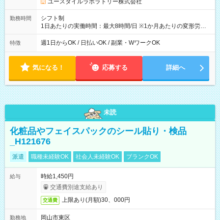
ユースタイルラボラトリー株式会社
シフト制
勤務時間
1日あたりの実働時間：最大8時間/日 ※1か月あたりの変形労働
制（週平均40時間以内） 夜勤：17:00-翌09:00（休憩2時間）
週1日からOK / 日払いOK / 副業・WワークOK
特徴
気になる！
応募する
詳細へ
未読
化粧品やフェイスパックのシール貼り・検品
_H121676
派遣
職種未経験OK
社会人未経験OK
ブランクOK
時給1,450円
給与
交通費別途支給あり
上限あり(月額)30、000円
交通費
岡山市東区
勤務地