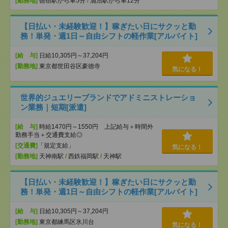
[勤務地]
徳宿駅から車5分
/
涸沼駅から車12分
【日払い・未経験歓迎！】稼ぎたい日にサクッと勤
務！単発・週1日～自由シフトの軽作業[アルバイト]
[給 与]
日給10,305円～37,204円
[勤務地]
東京都世田谷区豪徳寺
気になる！
世界的ジュエリーブランドでアドミニストレーショ
ン業務｜短期[派遣]
[給 与]
時給1470円～1550円 上記給与＋時間外
勤務手当＋交通費支給◎
[交通費]
「規定支給」
気になる！
[勤務地]
天神南駅
/
西鉄福岡駅
/
天神駅
【日払い・未経験歓迎！】稼ぎたい日にサクッと勤
務！単発・週1日～自由シフトの軽作業[アルバイト]
[給 与]
日給10,305円～37,204円
[勤務地]
東京都練馬区氷川台
気になる！