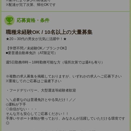
※配達が完了次第、帰社OKです
応募資格・条件
職種未経験OK / 10名以上の大量募集
★20～30代の男女が元気に活躍中！★
【学歴不問／未経験OK／ブランクOK】
■要普通自動車免許（AT限定可）
週5日勤務/8時～18時勤務可能な方（場所次第では週4も有り）
※複数の求人募集を掲載しておりますが、いずれかの求人へご応募下さい
※重複してのご応募はご遠慮下さい
・フードデリバリー、大型運送等経験者歓迎
＼＼必要なのは普通免許とやる気だけ！／／
◇運転が下手
◇自信がない・・・
そんな方も安心してご応募ください！！
手厚いサポート体制が整っており、みなさんが活躍していただける環境です
◎