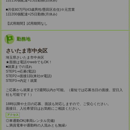
1日150個配達×25日勤務(日休み)
■月収80万円(43歳男性/墨田区在住)※元営業
1日200個配達×25日勤務(月休み)
【試用期間】試用期間なし
勤務地
さいたま市中央区
埼玉県さいたま市中央区
★面接は電話やwebでもOK！
■就業までの流れ
STEP1⇒応募(電話)
STEP2⇒面接1回(来社or電話)
STEP3⇒内定！就業
ご応募から就業まで2週間以内が可能。（最短では応募当日の面接、翌日入
社も可能です！）
18時以降や土日の応募、面談も対応しますので、ご安心ください。
面接日、入社希望日はお気軽にご相談ください。
アクセス
◎車通勤OK(車両レンタル完備)
∟満員電車や通勤時の人混みとも無縁♪