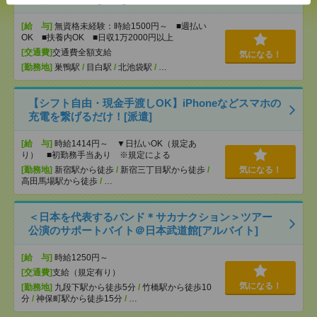
[給 与]
無資格未経験：時給1500円～ ■週払い
OK ■扶養内OK ■日収1万2000円以上
[交通費]
交通費全額支給
気になる！
[勤務地]
巣鴨駅
/
目白駅
/
北池袋駅
/
…
【シフト自由・現金手渡しOK】iPhoneなどスマホの
充電を繋げるだけ！[派遣]
[給 与]
時給1414円～ ▼日払いOK（規定あ
り） ■初勤務手当あり ※規定による
[勤務地]
新宿駅から徒歩
/
新宿三丁目駅から徒歩
/
気になる！
高田馬場駅から徒歩
/
…
＜日本を代表するバンド＊サカナクション＞ツアー
公演のサポートバイト＠日本武道館[アルバイト]
[給 与]
時給1250円～
[交通費]
支給（規定有り）
気になる！
[勤務地]
九段下駅から徒歩5分
/
竹橋駅から徒歩10
分
/
神保町駅から徒歩15分
/
…