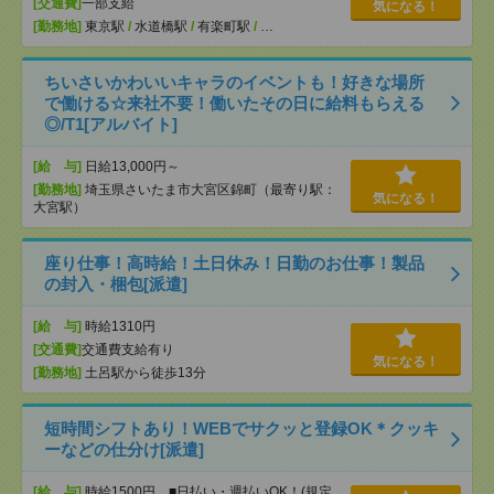
[交通費]
一部支給
気になる！
[勤務地]
東京駅
/
水道橋駅
/
有楽町駅
/
…
ちいさいかわいいキャラのイベントも！好きな場所
で働ける☆来社不要！働いたその日に給料もらえる
◎/T1[アルバイト]
[給 与]
日給13,000円～
[勤務地]
埼玉県さいたま市大宮区錦町（最寄り駅：
気になる！
大宮駅）
座り仕事！高時給！土日休み！日勤のお仕事！製品
の封入・梱包[派遣]
[給 与]
時給1310円
[交通費]
交通費支給有り
気になる！
[勤務地]
土呂駅から徒歩13分
短時間シフトあり！WEBでサクッと登録OK＊クッキ
ーなどの仕分け[派遣]
[給 与]
時給1500円 ■日払い・週払いOK！(規定