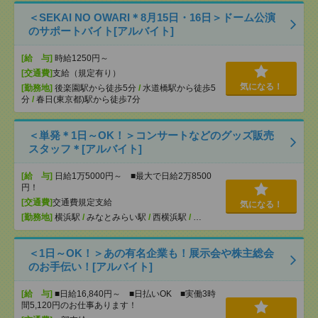
＜SEKAI NO OWARI＊8月15日・16日＞ドーム公演
のサポートバイト[アルバイト]
[給 与]
時給1250円～
[交通費]
支給（規定有り）
気になる！
[勤務地]
後楽園駅から徒歩5分
/
水道橋駅から徒歩5
分
/
春日(東京都)駅から徒歩7分
＜単発＊1日～OK！＞コンサートなどのグッズ販売
スタッフ＊[アルバイト]
[給 与]
日給1万5000円～ ■最大で日給2万8500
円！
[交通費]
交通費規定支給
気になる！
[勤務地]
横浜駅
/
みなとみらい駅
/
西横浜駅
/
…
＜1日～OK！＞あの有名企業も！展示会や株主総会
のお手伝い！[アルバイト]
[給 与]
■日給16,840円～ ■日払いOK ■実働3時
間5,120円のお仕事あります！