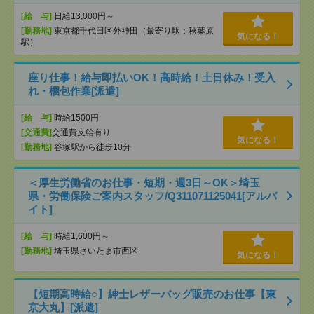
[給 与]
日給13,000円～
[勤務地]
東京都千代田区外神田（最寄り駅：秋葉原
気になる！
駅）
座り仕事！給与即払いOK！高時給！土日休み！受入
れ・梱包作業[派遣]
[給 与]
時給1500円
[交通費]
交通費支給有り
気になる！
[勤務地]
谷塚駅から徒歩10分
＜厚生労働省のお仕事・短期・週3日～OK＞埼玉
県・労働保険ご案内スタッフ/Q311071125041[アルバ
イト]
[給 与]
時給1,600円～
[勤務地]
埼玉県さいたま市西区
気になる！
【短期高時給○】紳士レザーバッグ販売のお仕事【東
京大丸】[派遣]