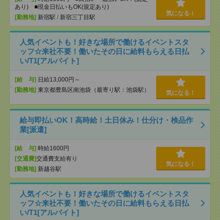
あり) ■現金日払いもOK(規定あり)
気になる！
[勤務地]
新宿駅
/
新宿三丁目駅
人気イベントも！好きな場所で働けるイベントスタ
ッフ☆来社不要！働いたその日に給料もらえる日払
い/T1[アルバイト]
[給 与]
日給13,000円～
[勤務地]
東京都豊島区南池袋（最寄り駅：池袋駅）
気になる！
給与即払いOK！高時給！土日休み！仕分け・検品作
業[派遣]
[給 与]
時給1600円
[交通費]
交通費支給有り
気になる！
[勤務地]
新越谷駅
人気イベントも！好きな場所で働けるイベントスタ
ッフ☆来社不要！働いたその日に給料もらえる日払
い/T1[アルバイト]