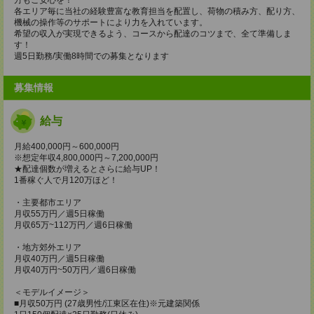
各エリア毎に当社の経験豊富な教育担当を配置し、荷物の積み方、配り方、
機械の操作等のサポートにより力を入れています。
希望の収入が実現できるよう、コースから配達のコツまで、全て準備しま
す！
週5日勤務/実働8時間での募集となります
募集情報
給与
月給400,000円～600,000円
※想定年収4,800,000円～7,200,000円
★配達個数が増えるとさらに給与UP！
1番稼ぐ人で月120万ほど！
・主要都市エリア
月収55万円／週5日稼働
月収65万~112万円／週6日稼働
・地方郊外エリア
月収40万円／週5日稼働
月収40万円~50万円／週6日稼働
＜モデルイメージ＞
■月収50万円 (27歳男性/江東区在住)※元建築関係