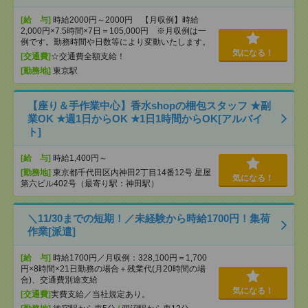
[給 与]
時給2000円～2000円 【月収例】時給
2,000円×7.5時間×7日＝105,000円 ※月収例は一
例です。勤務時間や日数等により変動いたします。
気になる！
[交通費]
☆交通費全額支給！
[勤務地]
東京駅
【座り＆手作業中心】香水shopの梱包スタッフ ★副
業OK ★週1日からOK ★1日1時間からOK[アルバイ
ト]
[給 与]
時給1,400円～
[勤務地]
東京都千代田区内神田2丁目14番12号 星屋
気になる！
第六ビル402号（最寄り駅：神田駅）
＼11/30までの短期！／未経験から時給1700円！集荷
作業[派遣]
[給 与]
時給1700円／月収例：328,100円＝1,700
円×8時間×21日勤務の場合＋残業代(月20時間の場
合)、交通費別途支給
気になる！
[交通費]
実費支給／当社規定あり。