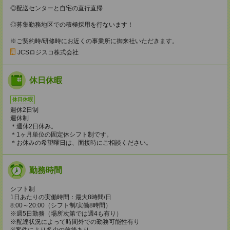
◎配送センターと自宅の直行直帰
◎募集勤務地区での積極採用を行ないます！
※ご契約時/研修時にお近くの事業所に御来社いただきます。
JCSロジスコ株式会社
休日休暇
休日休暇
週休2日制
週休制
＊週休2日休み。
＊1ヶ月単位の固定休シフト制です。
＊お休みの希望曜日は、面接時にご相談ください。
勤務時間
シフト制
1日あたりの実働時間：最大8時間/日
8:00～20:00（シフト制/実働8時間）
※週5日勤務（場所次第では週4も有り）
※配達状況によって時間外での勤務可能性有り
※案件により多少の前後あり