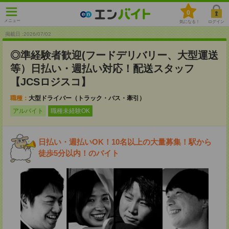
0
メニュー
気になる！
ログイン
掲載日 :2026
/
07
/
02
◎準経験者歓迎(フードデリバリー、大型運送
等）日払い・週払い対応！配送スタッフ
【JCSロジスコ】
職種：
大型ドライバー（トラック・バス・牽引）
アルバイト
職種未経験OK
日払い・週払いOK！10名以上の大量募集！駅から
徒歩5分以内！のバイト