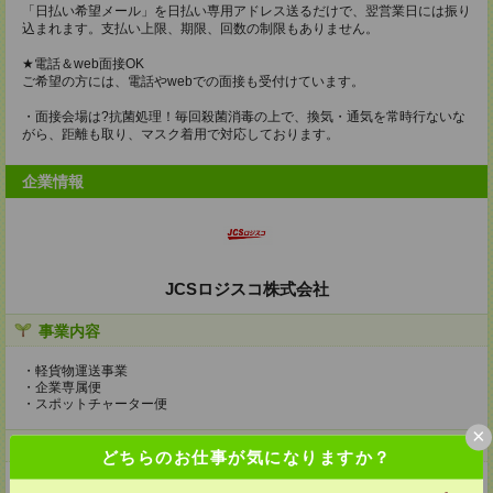
「日払い希望メール」を日払い専用アドレス送るだけで、翌営業日には振り
込まれます。支払い上限、期限、回数の制限もありません。
★電話＆web面接OK
ご希望の方には、電話やwebでの面接も受付けています。
・面接会場は?抗菌処理！毎回殺菌消毒の上で、換気・通気を常時行ないな
がら、距離も取り、マスク着用で対応しております。
企業情報
JCSロジスコ株式会社
事業内容
・軽貨物運送事業
・企業専属便
・スポットチャーター便
×
ホームページ
どちらのお仕事が気になりますか？
https://en-gage.net/jcs-logisco/