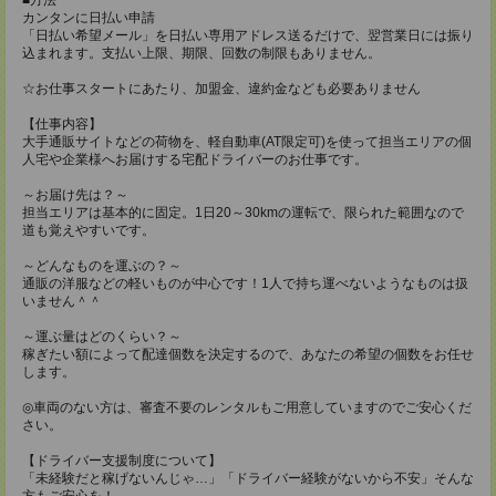
カンタンに日払い申請
「日払い希望メール」を日払い専用アドレス送るだけで、翌営業日には振り
込まれます。支払い上限、期限、回数の制限もありません。
☆お仕事スタートにあたり、加盟金、違約金なども必要ありません
【仕事内容】
大手通販サイトなどの荷物を、軽自動車(AT限定可)を使って担当エリアの個
人宅や企業様へお届けする宅配ドライバーのお仕事です。
～お届け先は？～
担当エリアは基本的に固定。1日20～30kmの運転で、限られた範囲なので
道も覚えやすいです。
～どんなものを運ぶの？～
通販の洋服などの軽いものが中心です！1人で持ち運べないようなものは扱
いません＾＾
～運ぶ量はどのくらい？～
稼ぎたい額によって配達個数を決定するので、あなたの希望の個数をお任せ
します。
◎車両のない方は、審査不要のレンタルもご用意していますのでご安心くだ
さい。
【ドライバー支援制度について】
「未経験だと稼げないんじゃ…」「ドライバー経験がないから不安」そんな
方もご安心を！