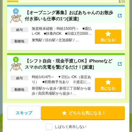
1
/10
事業所
【オープニング募集】おばあちゃんのお散歩
付き添いも仕事の1つ[派遣]
東京都杉並区上荻1-18-3亀屋酒販第2ビル316号
無資格未経験：時給1500円～ ■週払
給与
いOK ■扶養内OK ■日収1万2000円
以上
巣鴨駅 / 目白駅 / 北池袋駅 / …
気になる!
勤務地
応募ページへ
【シフト自由・現金手渡しOK】iPhoneなど
スマホの充電を繋げるだけ！[派遣]
気になる！
時給1414円～ ▼日払いOK（規定あ
給与
り） ■初勤務手当あり ※規定によ
る
新宿駅から徒歩 / 新宿三丁目駅から徒
気になる!
勤務地
歩 / 高田馬場駅から徒歩 / …
あなたの閲覧履歴からの
おすすめ
スキップ
どちらも気になる！
【オープニング募集】おばあちゃんのお散歩付き添
しばらく表示しない
いも仕事の1つ[派遣]