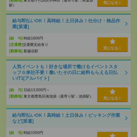
[勤務地]
東京都千代田区外神田（最寄り駅：秋葉原
気になる！
駅）
給与即払いOK！高時給！土日休み！仕分け・検品作
業[派遣]
[給 与]
時給1600円
[交通費]
交通費支給有り
気になる！
[勤務地]
新越谷駅
人気イベントも！好きな場所で働けるイベントスタ
ッフ☆来社不要！働いたその日に給料もらえる日払
い/T1[アルバイト]
[給 与]
日給13,000円～
[勤務地]
東京都豊島区南池袋（最寄り駅：池袋駅）
気になる！
給与即払いOK！高時給！土日休み！ピッキング作業
など[派遣]
[給 与]
時給1500円