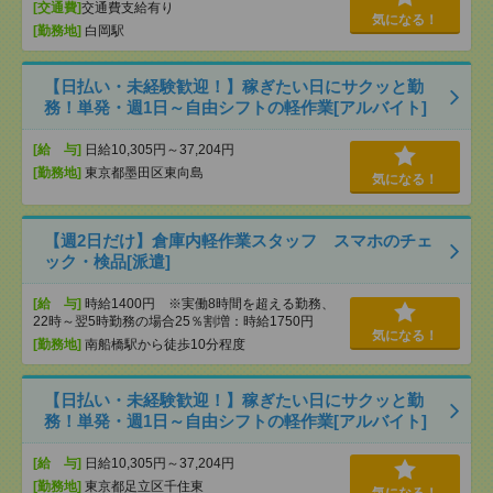
[交通費]
交通費支給有り
気になる！
[勤務地]
白岡駅
【日払い・未経験歓迎！】稼ぎたい日にサクッと勤
務！単発・週1日～自由シフトの軽作業[アルバイト]
[給 与]
日給10,305円～37,204円
[勤務地]
東京都墨田区東向島
気になる！
【週2日だけ】倉庫内軽作業スタッフ スマホのチェ
ック・検品[派遣]
[給 与]
時給1400円 ※実働8時間を超える勤務、
22時～翌5時勤務の場合25％割増：時給1750円
気になる！
[勤務地]
南船橋駅から徒歩10分程度
【日払い・未経験歓迎！】稼ぎたい日にサクッと勤
務！単発・週1日～自由シフトの軽作業[アルバイト]
[給 与]
日給10,305円～37,204円
[勤務地]
東京都足立区千住東