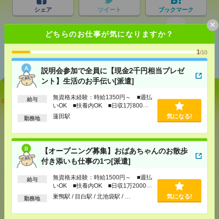
シェア
ツイート
ブックマーク
×
どちらのお仕事が気になりますか？
あなたの閲覧履歴からの
1
/10
おすすめ
説明会参加で全員に【現金2千円相当プレゼ
ント】生活のお手伝い[派遣]
無資格未経験：時給1350円～ ■週払
説明会参加で全員に【現金2千円相当プレゼント】生
給与
いOK ■扶養内OK ■日収1万800円
活のお手伝い[派遣]
以上
蓮田駅
気になる!
勤務地
[給 与]
無資格未経験：時給1350円～ ■週払い
OK ■扶養内OK ■日収1万800円以上
[交通費]
交通費全額支給
気になる！
【オープニング募集】おばあちゃんのお散歩
[勤務地]
蓮田駅
付き添いも仕事の1つ[派遣]
無資格未経験：時給1500円～ ■週払
【オープニング募集】おばあちゃんのお散歩付き添
給与
いOK ■扶養内OK ■日収1万2000円
いも仕事の1つ[派遣]
以上
巣鴨駅 / 目白駅 / 北池袋駅 / …
気になる!
勤務地
[給 与]
無資格未経験：時給1500円～ ■週払い
OK ■扶養内OK ■日収1万2000円以上