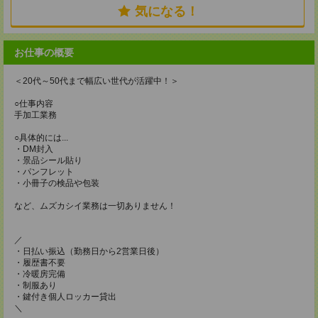
気になる！
お仕事の概要
＜20代～50代まで幅広い世代が活躍中！＞
○仕事内容
手加工業務
○具体的には...
・DM封入
・景品シール貼り
・パンフレット
・小冊子の検品や包装
など、ムズカシイ業務は一切ありません！
／
・日払い振込（勤務日から2営業日後）
・履歴書不要
・冷暖房完備
・制服あり
・鍵付き個人ロッカー貸出
＼