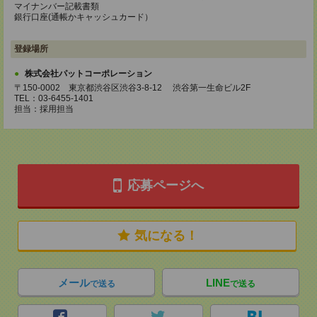
マイナンバー記載書類
銀行口座(通帳かキャッシュカード）
登録場所
株式会社パットコーポレーション
〒150-0002 東京都渋谷区渋谷3-8-12 渋谷第一生命ビル2F
TEL：03-6455-1401
担当：採用担当
応募ページへ
気になる！
メール
LINE
で送る
で送る