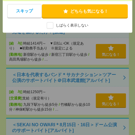
[交通費]
交通費全額支給
気になる！
スキップ
どちらも気になる！
[勤務地]
巣鴨駅
/
目白駅
/
北池袋駅
/
…
しばらく表示しない
【シフト自由・現金手渡しOK】iPhoneなどスマホの
充電を繋げるだけ！[派遣]
[給 与]
時給1414円～ ▼日払いOK（規定あ
り） ■初勤務手当あり ※規定による
[勤務地]
新宿駅から徒歩
/
新宿三丁目駅から徒歩
/
気になる！
高田馬場駅から徒歩
/
…
＜日本を代表するバンド＊サカナクション＞ツアー
公演のサポートバイト＠日本武道館[アルバイト]
[給 与]
時給1250円～
[交通費]
支給（規定有り）
気になる！
[勤務地]
九段下駅から徒歩5分
/
竹橋駅から徒歩10
分
/
神保町駅から徒歩15分
/
…
＜SEKAI NO OWARI＊8月15日・16日＞ドーム公演
のサポートバイト[アルバイト]