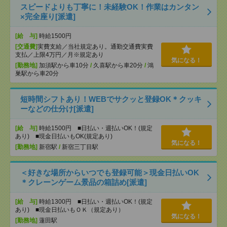
スピードよりも丁寧に！未経験OK！作業はカンタン
×完全座り[派遣]
[給 与]
時給1500円
[交通費]
実費支給／当社規定あり。通勤交通費実費
支払／上限4万円／月※規定あり
気になる！
[勤務地]
加須駅から車10分
/
久喜駅から車20分
/
鴻
巣駅から車20分
短時間シフトあり！WEBでサクッと登録OK＊クッキ
ーなどの仕分け[派遣]
[給 与]
時給1500円 ■日払い・週払いOK！(規定
あり) ■現金日払いもOK(規定あり)
気になる！
[勤務地]
新宿駅
/
新宿三丁目駅
＜好きな場所からいつでも登録可能＞現金日払いOK
＊クレーンゲーム景品の箱詰め[派遣]
[給 与]
時給1300円 ■日払い・週払いOK！(規定
あり) ■現金日払いもＯＫ（規定あり）
気になる！
[勤務地]
蓮田駅