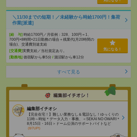
気になる！
＼11/30までの短期！／未経験から時給1700円！集荷
作業[派遣]
[給 与]
時給1700円／月収例：328、100円＝1、
700円×8時間×21日勤務の場合＋残業代(月20時間の
場合)、交通費別途支給
気になる！
[交通費]
実費支給／当社規定あり。
[勤務地]
徳宿駅から車5分
/
涸沼駅から車12分
すべて見る
編集部イチオシ
【完全在宅！】難しい業務なし＆電話なし！ゆっくりの
11時～時短＊データ入力・事務、＜SEKAI NO OWARI＊
8月15日・16日＞ドーム公演のサポートバイトなど
(8/7UP!)