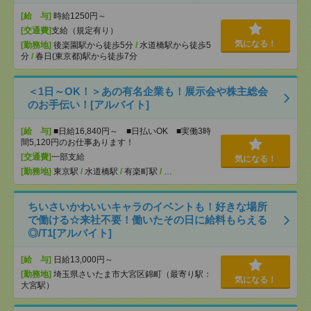
[給 与]
時給1250円～
[交通費]
支給（規定有り）
気になる！
[勤務地]
後楽園駅から徒歩5分
/
水道橋駅から徒歩5
分
/
春日(東京都)駅から徒歩7分
＜1日～OK！＞あの有名企業も！展示会や株主総会
のお手伝い！[アルバイト]
[給 与]
■日給16,840円～ ■日払いOK ■実働3時
間5,120円のお仕事あります！
[交通費]
一部支給
気になる！
[勤務地]
東京駅
/
水道橋駅
/
有楽町駅
/
…
ちいさいかわいいキャラのイベントも！好きな場所
で働ける☆来社不要！働いたその日に給料もらえる
◎/T1[アルバイト]
[給 与]
日給13,000円～
[勤務地]
埼玉県さいたま市大宮区錦町（最寄り駅：
気になる！
大宮駅）