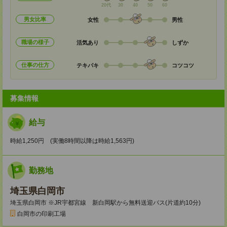
20代
30
40
50
60
男女比率
女性
男性
職場の様子
活気あり
しずか
仕事の仕方
テキパキ
コツコツ
募集情報
給与
時給1,250円 (実働8時間以降は時給1,563円)
勤務地
埼玉県白岡市
埼玉県白岡市 ※JR宇都宮線 新白岡駅から無料送迎バス(片道約10分)
白岡市の印刷工場