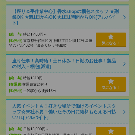
【座り＆手作業中心】香水shopの梱包スタッフ ★副
業OK ★週1日からOK ★1日1時間からOK[アルバイ
ト]
[給 与]
時給1,400円～
[勤務地]
東京都千代田区内神田2丁目14番12号 星屋
気になる！
第六ビル402号（最寄り駅：神田駅）
座り仕事！高時給！土日休み！日勤のお仕事！製品
の封入・梱包[派遣]
[給 与]
時給1310円
[交通費]
交通費支給有り
気になる！
[勤務地]
土呂駅から徒歩13分
人気イベントも！好きな場所で働けるイベントスタ
ッフ☆来社不要！働いたその日に給料もらえる日払
い/T1[アルバイト]
[給 与]
日給13,000円～