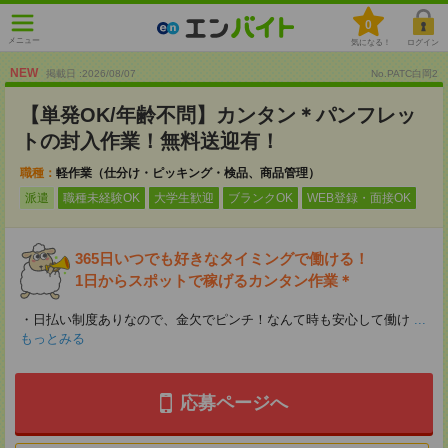
0
メニュー
気になる！
ログイン
NEW
掲載日 :2026
/
08
/
07
No.PATC白岡2
【単発OK/年齢不問】カンタン＊パンフレッ
トの封入作業！無料送迎有！
職種：
軽作業（仕分け・ピッキング・検品、商品管理）
派遣
職種未経験OK
大学生歓迎
ブランクOK
WEB登録・面接OK
365日いつでも好きなタイミングで働ける！
1日からスポットで稼げるカンタン作業＊
・日払い制度ありなので、金欠でピンチ！なんて時も安心して働け
...
もっとみる
応募ページへ