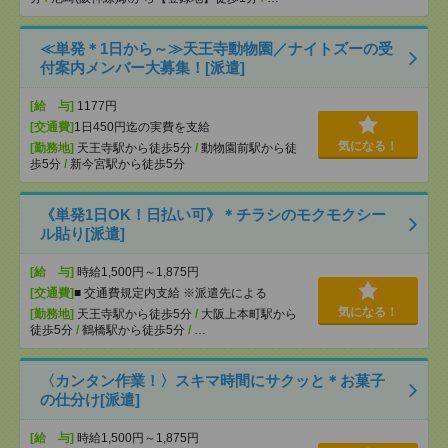
≪単発＊1日から～≫天王寺動物園／ナイトズーの受
付案内メンバー大募集！[派遣]
[給 与]
1177円
[交通費]
1日450円迄の実費を支給
気になる！
[勤務地]
天王寺駅から徒歩5分
/
動物園前駅から徒
歩5分
/
新今宮駅から徒歩5分
《単発1日OK！日払い可》＊チラシのモクモクシー
ル貼り[派遣]
[給 与]
時給1,500円～1,875円
[交通費]
■ 交通費規定内支給 ※派遣先による
気になる！
[勤務地]
天王寺駅から徒歩5分
/
大阪上本町駅から
徒歩5分
/
鶴橋駅から徒歩5分
/
…
〈カンタン作業！〉スキマ時間にサクッと＊お菓子
の仕分け[派遣]
[給 与]
時給1,500円～1,875円