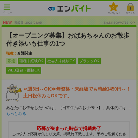
0
メニュー
気になる！
ログイン
NEW
掲載日 :2026
/
08
/
05
No.NKSGWKT15_OP
【オープニング募集】おばあちゃんのお散歩
付き添いも仕事の1つ
職種：
介護関連
派遣
職種未経験OK
社会人未経験OK
ブランクOK
WEB登録・面接OK
≪週3日～OK≫無資格・未経験でも時給1450円～！
土日祝休みもOKです。
あなたにお任せしたいのは、【日常生活のお手伝い】。具体的には
...
もっとみる
応募が集まった時点で掲載終了
この求人は応募が集まり次第、掲載終了致します。予めご理解くださ