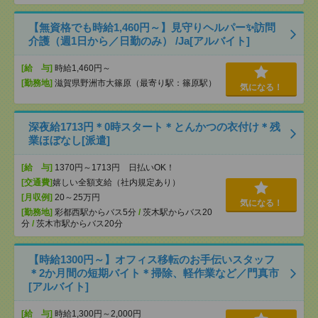
【無資格でも時給1,460円～】見守りヘルパー✨訪問
介護（週1日から／日勤のみ） /Ja[アルバイト]
[給 与]
時給1,460円～
[勤務地]
滋賀県野洲市大篠原（最寄り駅：篠原駅）
気になる！
深夜給1713円＊0時スタート＊とんかつの衣付け＊残
業ほぼなし[派遣]
[給 与]
1370円～1713円 日払いOK！
[交通費]
嬉しい全額支給（社内規定あり）
[月収例]
20～25万円
気になる！
[勤務地]
彩都西駅からバス5分
/
茨木駅からバス20
分
/
茨木市駅からバス20分
【時給1300円～】オフィス移転のお手伝いスタッフ
＊2か月間の短期バイト＊掃除、軽作業など／門真市
[アルバイト]
[給 与]
時給1,300円～2,000円