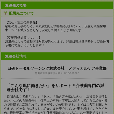
派遣先の概要
配属先について
【安心・安定の勤務先】
福祉のお仕事のため、景気変動などの影響を受けにくく、現在も積極採用
中。シフト減少などもなく安定して働くことが可能です。
【受動喫煙対策について】
派遣先によって受動喫煙対策が異なります。詳細は職場見学時および条件明
示書にてお伝えいたします！
派遣会社情報
日研トータルソーシング株式会社 メディカルケア事業部
労働者派遣事業許可番号:派13-060060
「こんな風に働きたい」をサポート＊介護職専門の派
遣会社です！
「自宅の近くで働きたい」「収入」「働き方を選びたい」「正社員を目指し
たい」などの希望条件や、仕事上の不満も丁寧にお聞きしてからご紹介する
ので長期でご活躍されている方が多いのが特長です。まずはご希望を聞いた
うえで、ピッタリの求人をご紹介。また安心してお仕事を続けていただくた
め、経験豊富な専任担当者がお仕事開始前はもちろん、お仕事開始後もしっ