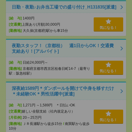
日勤・夜勤♪お弁当工場での盛り付け_H131835[派遣]
[給 与]
1400円
[交通費]
上限あり(月額)30,000円
気になる！
[勤務地]
大久保(京都府)駅から車15分
夜勤スタッフ！（京都桂） 週1日からOK！交通費
支給あり！[アルバイト]
[給 与]
日給24,000円～
[勤務地]
京都府京都市西京区桂春日町14-7（最寄り
気になる！
駅：阪急桂駅）
深夜給1589円＊ダンボールを開けて中身を移すだけ
＊未経験OK＊男性活躍中[派遣]
[給 与]
1,271円 ～1,589円 ＊日払いOK
[交通費]
嬉しい全額支給（社内規定あり）
[月収例]
20～25万円
気になる！
[勤務地]
ＪＲ長瀬駅から徒歩15分
/
南巽駅から徒歩
10分