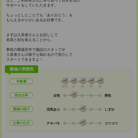
など、ご利用者さんに寄り添って日常生活の
サポートをしていただきます。
ちょっとしたことでも「ありがとう」を
もらえるやりがいあるお仕事です。
まずは入居者さんとお話しして
名前と顔を覚えることから。
事前の職場見学で施設のスタッフや
入居者さんの様子も知れるので安心して
スタートできますよ！
職場の雰囲気
年齢層
20代
30
40
50
60
男女比率
女性
男性
職場の様子
活気あり
しずか
仕事の仕方
テキパキ
コツコツ