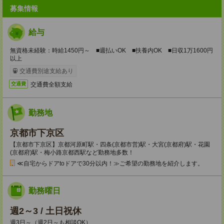
募集情報
給与
無資格未経験：時給1450円～ ■週払いOK ■扶養内OK ■日収1万1600円
以上
交通費別途支給あり
交通費全額支給
交通費
勤務地
京都市下京区
【京都市下京区】京都河原町駅・四条(京都市営)駅・大宮(京都府)駅・花園
(京都府)駅・梅小路京都西駅など勤務地多数！
≪自宅からドアtoドアで30分以内！≫ご希望の勤務地を紹介します。
勤務曜日
週2～3 / 土日祝休
週3日～（週2日～も相談OK）