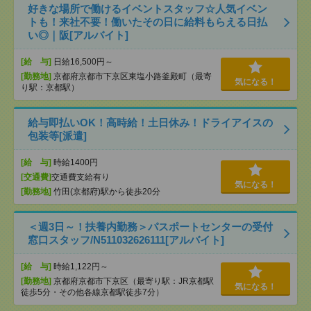
好きな場所で働けるイベントスタッフ☆人気イベン
トも！来社不要！働いたその日に給料もらえる日払
い◎｜阪[アルバイト]
[給 与]
日給16,500円～
[勤務地]
京都府京都市下京区東塩小路釜殿町（最寄
気になる！
り駅：京都駅）
給与即払いOK！高時給！土日休み！ドライアイスの
包装等[派遣]
[給 与]
時給1400円
[交通費]
交通費支給有り
気になる！
[勤務地]
竹田(京都府)駅から徒歩20分
＜週3日～！扶養内勤務＞パスポートセンターの受付
窓口スタッフ/N511032626111[アルバイト]
[給 与]
時給1,122円～
[勤務地]
京都府京都市下京区（最寄り駅：JR京都駅
気になる！
徒歩5分・その他各線京都駅徒歩7分）