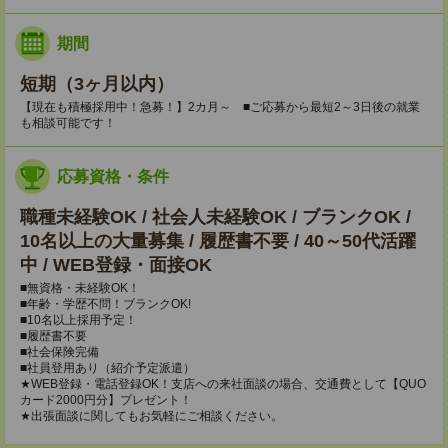
期間
短期（3ヶ月以内）
【現在も積極採用中！急募！】2カ月～ ■ご応募から最短2～3日後の就業
も相談可能です！
応募資格・条件
職種未経験OK / 社会人未経験OK / ブランクOK /
10名以上の大量募集 / 履歴書不要 / 40～50代活躍
中 / WEB登録・面接OK
■無資格・未経験OK！
■年齢・学歴不問！ブランクOK!
■10名以上採用予定！
■履歴書不要
■社会保険完備
■社員登用あり（紹介予定派遣）
★WEB登録・電話登録OK！支店への来社面談の場合、交通費として【QUO
カード2000円分】プレゼント！
★出張面談に関してもお気軽にご相談ください。