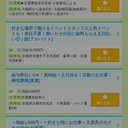
[交通費]
■ 交通費規定内支給 ※派遣先による
気になる！
[勤務地]
大阪駅から徒歩5分
/
大阪梅田(阪急線)駅か
ら徒歩5分
/
梅田(地下鉄)駅から徒歩5分
/
…
好きな場所で働けるイベントスタッフ☆人気イベン
トも！来社不要！働いたその日に給料もらえる日払
い◎｜阪[アルバイト]
[給 与]
日給16,500円～
[勤務地]
京都府京都市下京区真町（最寄り駅：京都
気になる！
河原町駅）
給与即払いOK！高時給！土日休み！日勤のお仕事！
梱包業務[派遣]
[給 与]
時給1400円
[交通費]
交通費支給有り
気になる！
[勤務地]
京都府京都市伏見区 ※車通勤・バイク通
勤OK
＜時給1,500円～＊好きな時にお仕事＞文房具のモク
モク仕分け[派遣]