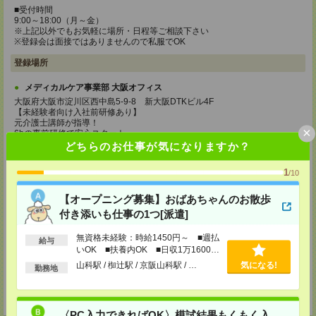
■受付時間
9:00～18:00（月～金）
※上記以外でもお気軽に場所・日程等ご相談下さい
※登録会は面接ではありませんので私服でOK
登録場所
メディカルケア事業部 大阪オフィス
大阪府大阪市淀川区西中島5-9-8 新大阪DTKビル4F
【未経験者向け入社前研修あり】
元介護士講師が指導！
×
6hの事前研修で安心スタート
時給1,177円＋交通費支給（規定あり）
どちらのお仕事が気になりますか？
TEL：0120-991-463
1
/10
MAIL：
tenshoku@nikken-ts.jp
担当：採用担当
【オープニング募集】おばあちゃんのお散歩
メディカルケア事業部 京都オフィス
付き添いも仕事の1つ[派遣]
京都府京都市下京区東塩小路町843番地2 日本生命京都ヤサカビル5F
TEL：0120-975-927
無資格未経験：時給1450円～ ■週払
給与
MAIL：
tenshoku@nikken-ts.jp
いOK ■扶養内OK ■日収1万1600円
担当：採用担当
以上
山科駅 / 椥辻駅 / 京阪山科駅 / …
気になる!
勤務地
登録交通費
★今ならご来社登録でQUOカード2000円分をプレゼント中★
〈PC入力できればOK〉模試結果もくもく入