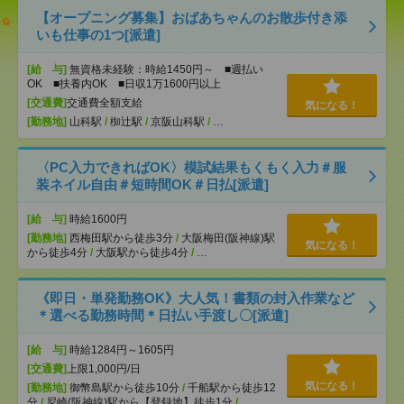
【オープニング募集】おばあちゃんのお散歩付き添
いも仕事の1つ[派遣]
[給 与]
無資格未経験：時給1450円～ ■週払い
OK ■扶養内OK ■日収1万1600円以上
[交通費]
交通費全額支給
気になる！
[勤務地]
山科駅
/
椥辻駅
/
京阪山科駅
/
…
〈PC入力できればOK〉模試結果もくもく入力＃服
装ネイル自由＃短時間OK＃日払[派遣]
[給 与]
時給1600円
[勤務地]
西梅田駅から徒歩3分
/
大阪梅田(阪神線)駅
気になる！
から徒歩4分
/
大阪駅から徒歩4分
/
…
《即日・単発勤務OK》大人気！書類の封入作業など
＊選べる勤務時間＊日払い手渡し〇[派遣]
[給 与]
時給1284円～1605円
[交通費]
上限1,000円/日
気になる！
[勤務地]
御幣島駅から徒歩10分
/
千船駅から徒歩12
分
/
尼崎(阪神線)駅から【登録地】徒歩1分
/
…