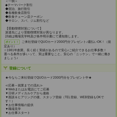
＜一例＞
◆テーマパーク割引
◆宿泊、旅行割引
◆各種飲食店割引
◆飲食チェーン店クーポン
◆サロン、スパ、ジム割引など
【受動喫煙対策について】
派遣先により受動喫煙対策が異なります。
詳細は職場見学時及び条件明示書にて通知致します。
ご来社登録でQUOカード2000円分プレゼント♪週払いOK！（規
ポイント！
定あり）
☆1981年創業。長く続く実績があるので安心♪ご紹介できるお仕事多数！
選べる条件が多いって、実は重要なこと。安心の「ニッケン」で一緒に働き
ましょう♪
登録について
★今ならご来社登録でQUOカード2000円分をプレゼント中★
≪応募～就業までの流れ≫
▼Webまたはお電話にてご応募
▼日研メディカルケアから連絡
▼面談＆ヒアリングの後、スタッフ登録（TEL登録、WEB登録もOKで
す！）
▼お仕事情報の提供
▼職場見学
▼お仕事スタート