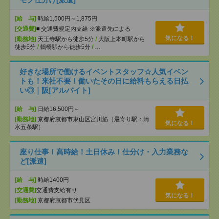
[給 与]
時給1,500円～1,875円
[交通費]
■ 交通費規定内支給 ※派遣先による
気になる！
[勤務地]
天王寺駅から徒歩5分
/
大阪上本町駅から
徒歩5分
/
鶴橋駅から徒歩5分
/
…
好きな場所で働けるイベントスタッフ☆人気イベン
トも！来社不要！働いたその日に給料もらえる日払
い◎｜阪[アルバイト]
[給 与]
日給16,500円～
[勤務地]
京都府京都市東山区宮川筋（最寄り駅：清
気になる！
水五条駅）
座り仕事！高時給！土日休み！仕分け・入力業務な
ど[派遣]
[給 与]
時給1400円
[交通費]
交通費支給有り
気になる！
[勤務地]
京都府京都市伏見区