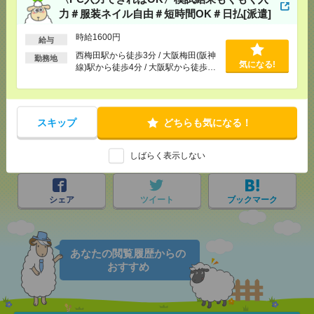
力＃服装ネイル自由＃短時間OK＃日払[派遣]
時給1600円
給与
応募ページへ
西梅田駅から徒歩3分 / 大阪梅田(阪神
勤務地
気になる!
線)駅から徒歩4分 / 大阪駅から徒歩4
分 / …
気になる！
電話応募
スキップ
どちらも気になる！
メール
LINE
で送る
で送る
しばらく表示しない
シェア
ツイート
ブックマーク
あなたの閲覧履歴からの
おすすめ