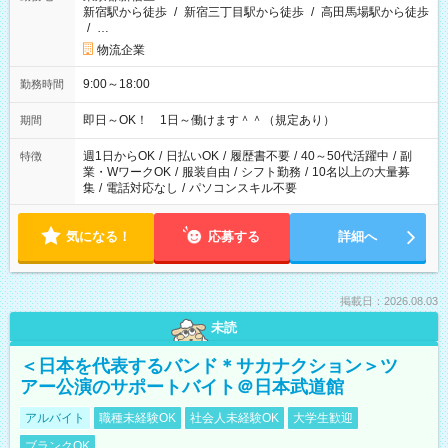
新宿駅から徒歩
/
新宿三丁目駅から徒歩
/
高田馬場駅から徒歩
/
…
物流企業
9:00～18:00
勤務時間
即日～OK！ 1日～働けます＾＾（規定あり）
期間
週1日からOK
/
日払いOK
/
履歴書不要
/
40～50代活躍中
/
副
特徴
業・WワークOK
/
服装自由
/
シフト勤務
/
10名以上の大量募
集
/
電話対応なし
/
パソコンスキル不要
気になる！
応募する
詳細へ
掲載日：2026.08.03
未読
＜日本を代表するバンド＊サカナクション＞ツ
アー公演のサポートバイト＠日本武道館
アルバイト
職種未経験OK
社会人未経験OK
大学生歓迎
ブランクOK