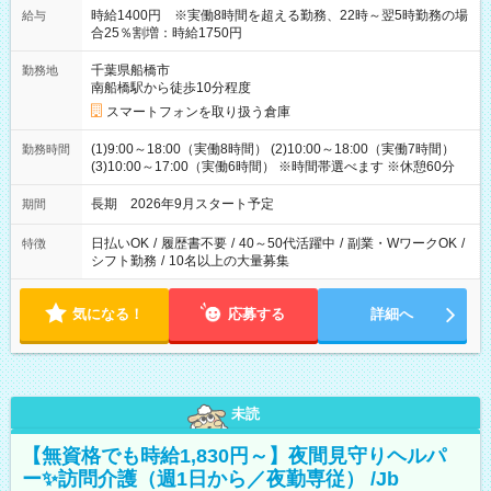
時給1400円 ※実働8時間を超える勤務、22時～翌5時勤務の場
給与
合25％割増：時給1750円
千葉県船橋市
勤務地
南船橋駅から徒歩10分程度
スマートフォンを取り扱う倉庫
(1)9:00～18:00（実働8時間） (2)10:00～18:00（実働7時間）
勤務時間
(3)10:00～17:00（実働6時間） ※時間帯選べます ※休憩60分
長期 2026年9月スタート予定
期間
日払いOK
/
履歴書不要
/
40～50代活躍中
/
副業・WワークOK
/
特徴
シフト勤務
/
10名以上の大量募集
気になる！
応募する
詳細へ
未読
【無資格でも時給1,830円～】夜間見守りヘルパ
ー✨訪問介護（週1日から／夜勤専従） /Jb