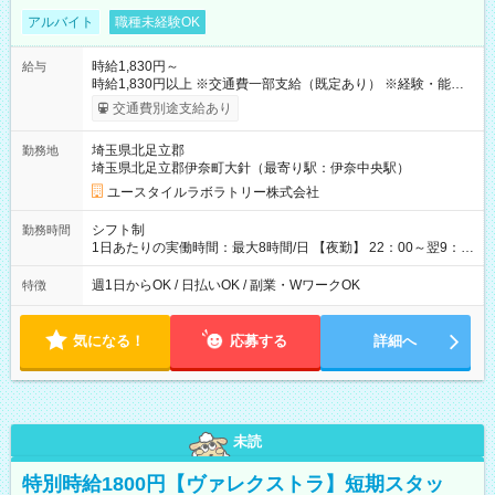
アルバイト
職種未経験OK
時給1,830円～
給与
時給1,830円以上 ※交通費一部支給（既定あり） ※経験・能力を
考慮して決定します 【収入例】 週1回勤務の場合：1,830円×8時
交通費別途支給あり
間×4回=5万8,560円 週3回勤務の場合：1,830円×8時間×12回
=17万5,680円 【試用期間】試用期間あり 試用期間の長さ：2ヶ
埼玉県北足立郡
勤務地
月 ※ 雇用形態と給与に、本採用時と異なる部分があります。 雇
埼玉県北足立郡伊奈町大針（最寄り駅：伊奈中央駅）
用形態：本採用時と同じです。 給与：時給 1,580円以上
ユースタイルラボラトリー株式会社
シフト制
勤務時間
1日あたりの実働時間：最大8時間/日 【夜勤】 22：00～翌9：
00 ※週1日～OK ／ 夜勤専従 ＊＊ 勤務時間例 ＊＊ ■22時か
ら翌7時 ■23時から翌8時 ■24時から翌9時 など ※上記の時間
週1日からOK / 日払いOK / 副業・WワークOK
特徴
内で8時間勤務（休憩1時間）ご利用者様により、時間は異なり
ます。 ※曜日固定（毎週同じ曜日での勤務となります）
気になる！
応募する
詳細へ
未読
特別時給1800円【ヴァレクストラ】短期スタッ