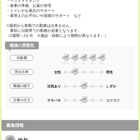
・ベッドメイキング
・食事の準備、お薬の管理
・トイレやお風呂のサポート
・着替えのお手伝いや就寝のサポート など
※最初から夜勤での勤務は出来ません。
事前に日勤帯での勤務が必要となります。
（2週間～2か月 ※施設・経験により期間が異なります。）
職場の雰囲気
年齢層
20代
30
40
50
60
男女比率
女性
男性
職場の様子
活気あり
しずか
仕事の仕方
テキパキ
コツコツ
募集情報