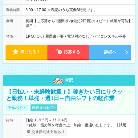
8:00～17:00 ※表記のうち実働8時間です。
勤務時間
長期【ご応募から1週間以内(最短2日目)のスピード就業が可能】
期間
即日～
日払いOK
/
履歴書不要
/
電話対応なし
/
パソコンスキル不要
特徴
気になる！
応募する
詳細へ
未読
【日払い・未経験歓迎！】稼ぎたい日にサクッ
と勤務！単発・週1日～自由シフトの軽作業
アルバイト
職種未経験OK
日給10,305円～37,204円
給与
※経験・能力等を考慮の上、加給・優遇いたします。 【試用期
間】試用期間なし
交通費別途支給あり