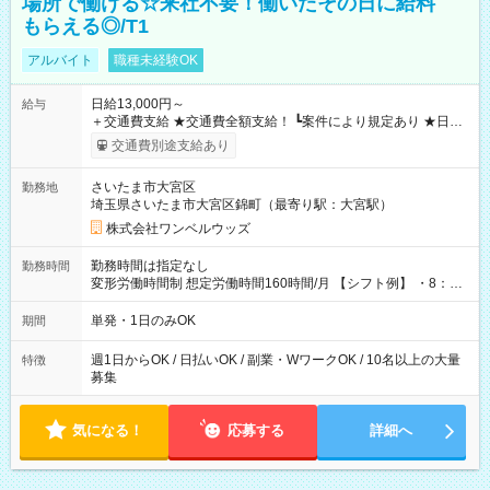
場所で働ける☆来社不要！働いたその日に給料
もらえる◎/T1
アルバイト
職種未経験OK
日給13,000円～
給与
＋交通費支給 ★交通費全額支給！ ┗案件により規定あり ★日払
いOK！（規定あり） ┗働いたその日に現金GET♪ お仕事後はコ
交通費別途支給あり
ンビニATMから 日払い分を引き落とせます！ 【試用期間】試
用期間なし
さいたま市大宮区
勤務地
埼玉県さいたま市大宮区錦町（最寄り駅：大宮駅）
株式会社ワンベルウッズ
勤務時間は指定なし
勤務時間
変形労働時間制 想定労働時間160時間/月 【シフト例】 ・8：00
～21：00
単発・1日のみOK
期間
週1日からOK / 日払いOK / 副業・WワークOK / 10名以上の大量
特徴
募集
気になる！
応募する
詳細へ