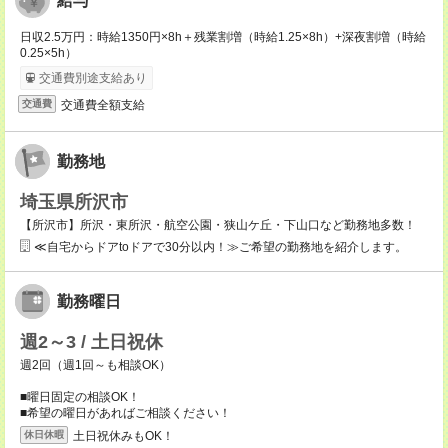
給与
日収2.5万円：時給1350円×8h＋残業割増（時給1.25×8h）+深夜割増（時給
0.25×5h）
交通費別途支給あり
交通費全額支給
交通費
勤務地
埼玉県所沢市
【所沢市】所沢・東所沢・航空公園・狭山ケ丘・下山口など勤務地多数！
≪自宅からドアtoドアで30分以内！≫ご希望の勤務地を紹介します。
勤務曜日
週2～3 / 土日祝休
週2回（週1回～も相談OK）
■曜日固定の相談OK！
■希望の曜日があればご相談ください！
土日祝休みもOK！
休日休暇