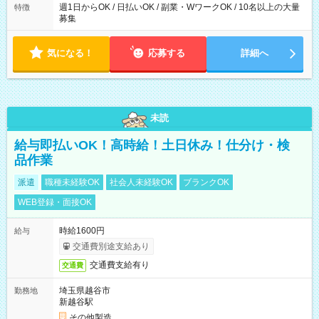
週1日からOK / 日払いOK / 副業・WワークOK / 10名以上の大量
特徴
募集
気になる！
応募する
詳細へ
未読
給与即払いOK！高時給！土日休み！仕分け・検
品作業
派遣
職種未経験OK
社会人未経験OK
ブランクOK
WEB登録・面接OK
時給1600円
給与
交通費別途支給あり
交通費支給有り
交通費
埼玉県越谷市
勤務地
新越谷駅
その他製造