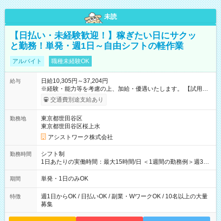
未読
【日払い・未経験歓迎！】稼ぎたい日にサクッ
と勤務！単発・週1日～自由シフトの軽作業
アルバイト
職種未経験OK
日給10,305円～37,204円
給与
※経験・能力等を考慮の上、加給・優遇いたします。 【試用期
間】試用期間なし
交通費別途支給あり
東京都世田谷区
勤務地
東京都世田谷区桜上水
アシストワーク株式会社
シフト制
勤務時間
1日あたりの実働時間：最大15時間/日 ＜1週間の勤務例＞週3回
勤務 勤務：月・水・金 休み：火・木・土・日 好きな時にお仕事
可能です！ ※1日あたりの最大実働時間は日勤、夜勤共に勤務し
単発・1日のみOK
期間
た時間になります。
週1日からOK / 日払いOK / 副業・WワークOK / 10名以上の大量
特徴
募集