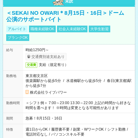
未読
＜SEKAI NO OWARI＊8月15日・16日＞ドーム
公演のサポートバイト
アルバイト
職種未経験OK
社会人未経験OK
大学生歓迎
ブランクOK
時給1250円～
給与
交通費別途支給あり
支給（規定有り）
交通費
東京都文京区
勤務地
後楽園駅から徒歩5分
/
水道橋駅から徒歩5分
/
春日(東京都)駅
から徒歩7分
株式会社ライブパワー
＜シフト例＞ 7:00～23:00 13:30～22:00 上記の時間から好きな
勤務時間
時間を選べます！ ※時間は変更となる可能性があります
急募！8月15日・16日
期間
週1日からOK
/
履歴書不要
/
副業・WワークOK
/
シフト勤務
/
特徴
電話対応なし
/
パソコンスキル不要