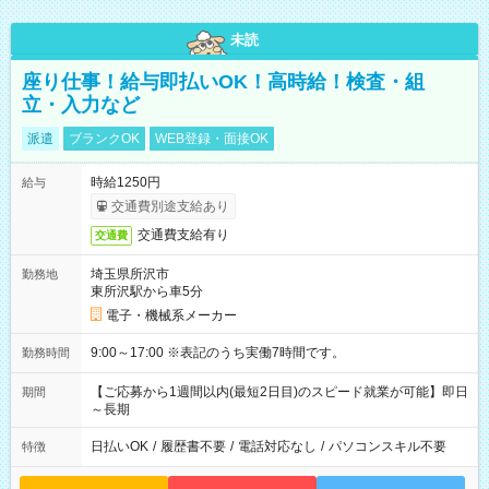
未読
座り仕事！給与即払いOK！高時給！検査・組
立・入力など
派遣
ブランクOK
WEB登録・面接OK
時給1250円
給与
交通費別途支給あり
交通費支給有り
交通費
埼玉県所沢市
勤務地
東所沢駅から車5分
電子・機械系メーカー
9:00～17:00 ※表記のうち実働7時間です。
勤務時間
【ご応募から1週間以内(最短2日目)のスピード就業が可能】即日
期間
～長期
日払いOK
/
履歴書不要
/
電話対応なし
/
パソコンスキル不要
特徴