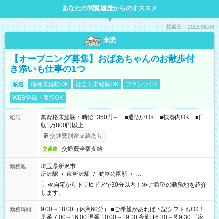
あなたの閲覧履歴からのオススメ
掲載日：2026.08.08
未読
【オープニング募集】おばあちゃんのお散歩付
き添いも仕事の1つ
派遣
職種未経験OK
社会人未経験OK
ブランクOK
WEB登録・面接OK
無資格未経験：時給1350円～ ■週払いOK ■扶養内OK ■日
給与
収1万800円以上
交通費別途支給あり
交通費全額支給
交通費
埼玉県所沢市
勤務地
所沢駅
/
東所沢駅
/
航空公園駅
/
…
≪自宅からドアtoドアで30分以内！≫ご希望の勤務地を紹介
します。
9:00～18:00（休憩60分） ■ご希望があれば下記シフトもOK！
勤務時間
早番 7:00～16:00 遅番 10:00～19:00 夜勤 16:30～翌9:30 「家族