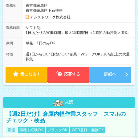
東京都練馬区
勤務地
東京都練馬区下石神井
アシストワーク株式会社
シフト制
勤務時間
1日あたりの実働時間：最大15時間/日 ＜1週間の勤務例＞週3回
勤務 勤務：月・水・金 休み：火・木・土・日 好きな時にお仕事
可能です！ ※1日あたりの最大実働時間は日勤、夜勤共に勤務し
単発・1日のみOK
期間
た時間になります。
週1日からOK / 日払いOK / 副業・WワークOK / 10名以上の大量
特徴
募集
気になる！
応募する
詳細へ
未読
【週2日だけ】倉庫内軽作業スタッフ スマホの
チェック・検品
派遣
職種未経験OK
ブランクOK
WEB登録・面接OK