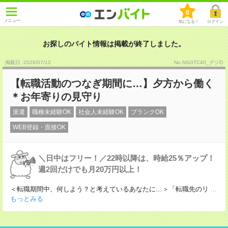
0
メニュー
気になる！
ログイン
お探しのバイト情報は掲載が終了しました。
掲載日 :2026
/
07
/
12
No.NSGTC40_デジD
【転職活動のつなぎ期間に…】夕方から働く
＊お年寄りの見守り
派遣
職種未経験OK
社会人未経験OK
ブランクOK
WEB登録・面接OK
＼日中はフリー！／22時以降は、時給25％アップ！
週2回だけでも月20万円以上！
＜転職期間中、何しよう？と考えているあなたに…＞「転職先のリ
...
もっとみる