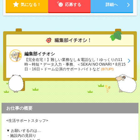
気になる！
応募する
詳細へ
編集部イチオシ
【完全在宅！】難しい業務なし＆電話なし！ゆっくりの11
時～時短＊データ入力・事務、＜SEKAI NO OWARI＊8月15
日・16日＞ドーム公演のサポートバイトなど
(8/7UP!)
お仕事の概要
<生活サポートスタッフ>
▼ お願いするのは…
・施設内の見回り