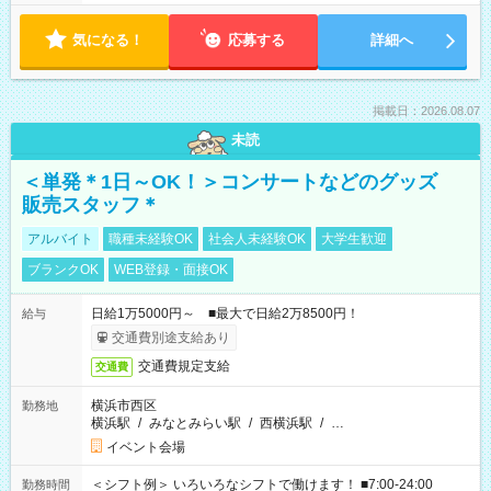
気になる！
応募する
詳細へ
掲載日：2026.08.07
未読
＜単発＊1日～OK！＞コンサートなどのグッズ
販売スタッフ＊
アルバイト
職種未経験OK
社会人未経験OK
大学生歓迎
ブランクOK
WEB登録・面接OK
日給1万5000円～ ■最大で日給2万8500円！
給与
交通費別途支給あり
交通費規定支給
交通費
横浜市西区
勤務地
横浜駅
/
みなとみらい駅
/
西横浜駅
/
…
イベント会場
＜シフト例＞ いろいろなシフトで働けます！ ■7:00-24:00
勤務時間