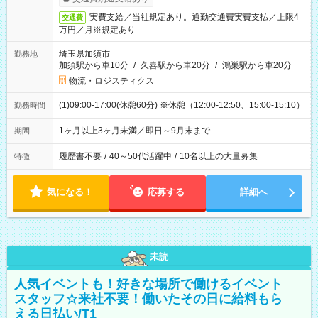
実費支給／当社規定あり。通勤交通費実費支払／上限4
交通費
万円／月※規定あり
埼玉県加須市
勤務地
加須駅から車10分
/
久喜駅から車20分
/
鴻巣駅から車20分
物流・ロジスティクス
(1)09:00-17:00(休憩60分) ※休憩（12:00-12:50、15:00-15:10）
勤務時間
1ヶ月以上3ヶ月未満／即日～9月末まで
期間
履歴書不要
/
40～50代活躍中
/
10名以上の大量募集
特徴
気になる！
応募する
詳細へ
未読
人気イベントも！好きな場所で働けるイベント
スタッフ☆来社不要！働いたその日に給料もら
える日払い/T1