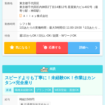
東京都千代田区
勤務地
東京都千代田区内神田2丁目14番12号 星屋第六ビル402号（最
寄り駅：神田駅）
Ａｌｌｅｙ株式会社
シフト制
勤務時間
1日あたりの実働時間：最大5時間/日 11:00-19:00 └1日あたりの
実働時間：1-5時間 └上記の時間帯内であれば、いつでも勤務可
能！ └平日・土曜日の中で、お好きな曜日でご勤務いただけま
週1日からOK / 日払いOK / 副業・WワークOK
特徴
す！ 【シフト例】 ・11:00～14:00 ・16:30～19:00 ・13:00～
18:00 などのように、自由な働き方が可能なお仕事です！
気になる！
応募する
詳細へ
未読
スピードよりも丁寧に！未経験OK！作業はカン
タン×完全座り
派遣
職種未経験OK
ブランクOK
WEB登録・面接OK
時給1500円
給与
交通費別途支給あり