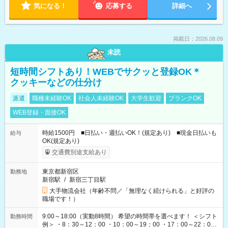
気になる！
応募する
詳細へ
掲載日：2026.08.09
未読
短時間シフトあり！WEBでサクッと登録OK＊
クッキーなどの仕分け
派遣
職種未経験OK
社会人未経験OK
大学生歓迎
ブランクOK
WEB登録・面接OK
時給1500円 ■日払い・週払いOK！(規定あり) ■現金日払いも
給与
OK(規定あり)
交通費別途支給あり
東京都新宿区
勤務地
新宿駅
/
新宿三丁目駅
大手物流会社（年齢不問／「無理なく続けられる」と好評の
職場です！）
9:00～18:00（実動8時間） 希望の時間帯を選べます！ ＜シフト
勤務時間
例＞ ・8：30～12：00 ・10：00～19：00 ・17：00～22：00