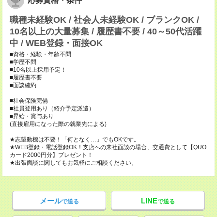
応募資格・条件
職種未経験OK / 社会人未経験OK / ブランクOK /
10名以上の大量募集 / 履歴書不要 / 40～50代活躍
中 / WEB登録・面接OK
■資格・経験・年齢不問
■学歴不問
■10名以上採用予定！
■履歴書不要
■面談確約
■社会保険完備
■社員登用あり（紹介予定派遣）
■昇給・賞与あり
(直接雇用になった際の就業先による)
★志望動機は不要！「何となく…」でもOKです。
★WEB登録・電話登録OK！支店への来社面談の場合、交通費として【QUO
カード2000円分】プレゼント！
★出張面談に関してもお気軽にご相談ください。
メール
LINE
で送る
で送る