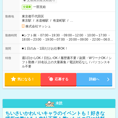
交通費別途支給あり
一部支給
交通費
東京都千代田区
勤務地
東京駅
/
水道橋駅
/
有楽町駅
/
…
株式会社マッシュ
■シフト例 ・07:00～19:30 ・09:00～12:00 ・10:00～17:00 ・
勤務時間
18:00～23:00 ・19:00～07:00 ・20:00～09:00 ・22:00～06:00
etc ★最短で3時間で5,120円のお仕事から 15時間で2万円近く稼
げるお仕事も！ ご希望のお時間に合わせてご紹介！ ※シフトは
■１日のみ・1回だけお仕事OK！
期間
現場によって異なります。 ※勿論、休憩時間はあるのでご安心
ください！
週1日からOK
/
日払いOK
/
履歴書不要
/
副業・WワークOK
/
シ
特徴
フト勤務
/
10名以上の大量募集
/
電話対応なし
/
パソコンスキ
ル不要
気になる！
応募する
詳細へ
未読
ちいさいかわいいキャラのイベントも！好きな