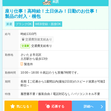
未読
座り仕事！高時給！土日休み！日勤のお仕事！
製品の封入・梱包
派遣
ブランクOK
WEB登録・面接OK
時給1310円
給与
交通費別途支給あり
交通費支給有り
交通費
さいたま市北区
勤務地
土呂駅から徒歩13分
製造外
10:00～18:00 ※表記のうち実働7時間です。
勤務時間
長期【ご応募から1週間以内(最短2日目)のスピード就業が可能】
期間
即日～
履歴書不要
/
服装自由
/
電話対応なし
/
パソコンスキル不要
特徴
気になる！
応募する
詳細へ