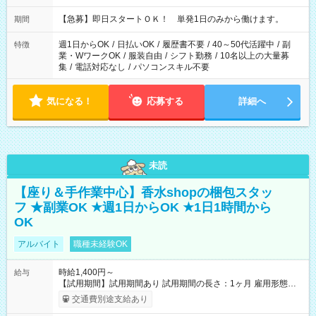
・13：00～22：00 ・22：00～翌6：00 など
【急募】即日スタートＯＫ！ 単発1日のみから働けます。
期間
週1日からOK
/
日払いOK
/
履歴書不要
/
40～50代活躍中
/
副
特徴
業・WワークOK
/
服装自由
/
シフト勤務
/
10名以上の大量募
集
/
電話対応なし
/
パソコンスキル不要
気になる！
応募する
詳細へ
未読
【座り＆手作業中心】香水shopの梱包スタッ
フ ★副業OK ★週1日からOK ★1日1時間から
OK
アルバイト
職種未経験OK
時給1,400円～
給与
【試用期間】試用期間あり 試用期間の長さ：1ヶ月 雇用形態、
給与は本採用時と同じです。
交通費別途支給あり