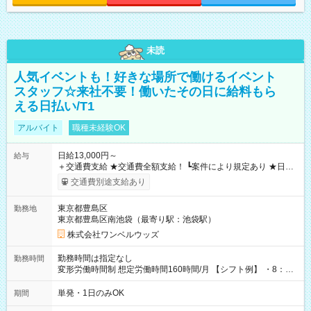
未読
人気イベントも！好きな場所で働けるイベント
スタッフ☆来社不要！働いたその日に給料もら
える日払い/T1
アルバイト
職種未経験OK
日給13,000円～
給与
＋交通費支給 ★交通費全額支給！ ┗案件により規定あり ★日払
いOK！（規定あり） ┗働いたその日に現金GET♪ お仕事後はコ
交通費別途支給あり
ンビニATMから 日払い分を引き落とせます！ 【試用期間】試
用期間なし
東京都豊島区
勤務地
東京都豊島区南池袋（最寄り駅：池袋駅）
株式会社ワンベルウッズ
勤務時間は指定なし
勤務時間
変形労働時間制 想定労働時間160時間/月 【シフト例】 ・8：00
～21：00
単発・1日のみOK
期間