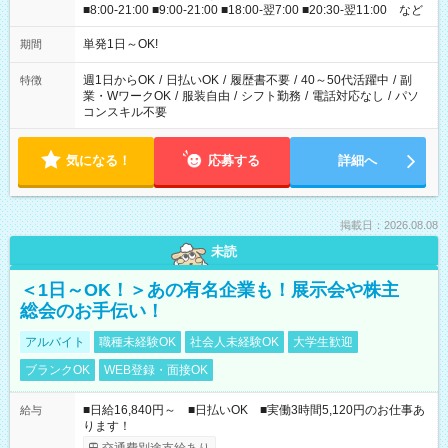
■8:00-21:00 ■9:00-21:00 ■18:00-翌7:00 ■20:30-翌11:00 など
単発1日～OK!
期間
週1日からOK
/
日払いOK
/
履歴書不要
/
40～50代活躍中
/
副
特徴
業・WワークOK
/
服装自由
/
シフト勤務
/
電話対応なし
/
パソ
コンスキル不要
気になる！
応募する
詳細へ
掲載日：2026.08.08
未読
＜1日～OK！＞あの有名企業も！展示会や株主
総会のお手伝い！
アルバイト
職種未経験OK
社会人未経験OK
大学生歓迎
ブランクOK
WEB登録・面接OK
■日給16,840円～ ■日払いOK ■実働3時間5,120円のお仕事あ
給与
ります！