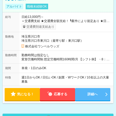
アルバイト
職種未経験OK
日給13,000円～
給与
＋交通費支給 ★交通費全額支給！ ┗案件により規定あり ★日払
いOK！（規定あり） ┗働いたその日に現金GET♪ お仕事後はコ
交通費別途支給あり
ンビニATMから 日払い分を引き落とせます！ 【試用期間】試
用期間なし
埼玉県川口市
勤務地
埼玉県川口市東川口（最寄り駅：東川口駅）
株式会社ワンベルウッズ
勤務時間は指定なし
勤務時間
変形労働時間制 想定労働時間160時間/月 【シフト例】 ・8：00
～21：00
単発・1日のみOK
期間
週1日からOK / 日払いOK / 副業・WワークOK / 10名以上の大量
特徴
募集
気になる！
応募する
詳細へ