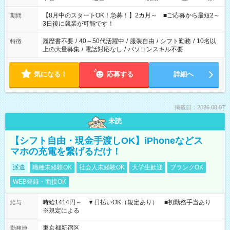
と休みを合わせたい」 「余裕を持って夕飯の準備がしたい」
「できれば残業はしたくない」 など、ご希望を教えてください
【8月中のスタートOK！急募！】2カ月～ ■ご応募から最短2～
期間
ね。 ※Wワーク希望の方へ 今ご覧のお仕事で希望する勤務時間
3日後に就業が可能です！
と、もう1つのお仕事の勤務時間。 合計で週40時間を超える場
合は応募できません。
履歴書不要
/
40～50代活躍中
/
服装自由
/
シフト勤務
/
10名以
特徴
上の大量募集
/
電話対応なし
/
パソコンスキル不要
気になる！
応募する
詳細へ
掲載日：2026.08.07
未読
【シフト自由・現金手渡しOK】iPhoneなどス
マホの充電を繋げるだけ！
派遣
職種未経験OK
社会人未経験OK
大学生歓迎
ブランクOK
WEB登録・面接OK
時給1414円～ ▼日払いOK（規定あり） ■初勤務手当あり
給与
※規定による
東京都新宿区
勤務地