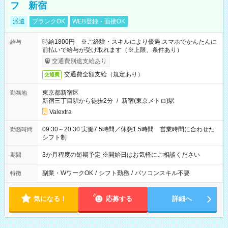
フ 新宿
派遣
ブランクOK
WEB登録・面接OK
時給1800円 ※ご経験・スキルにより優遇 スマホでかんたんに
給与
前払いで給与が受け取れます（※上限、条件あり）
交通費別途支給あり
交通費全額支給（規定あり）
交通費
東京都新宿区
勤務地
新宿三丁目駅から徒歩2分
/
新宿(東京メトロ)駅
Valextra
09:30～20:30 実働7.5時間／休憩1.5時間 営業時間に合わせた
勤務時間
シフト制
3か月程度の短期予定 ※開始日はお気軽にご相談ください
期間
副業・WワークOK
/
シフト勤務
/
パソコンスキル不要
特徴
気になる！
応募する
詳細へ