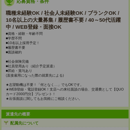
応募資格・条件
職種未経験OK / 社会人未経験OK / ブランクOK /
10名以上の大量募集 / 履歴書不要 / 40～50代活躍
中 / WEB登録・面接OK
■資格・経験・年齢不問
■学歴不問
■10名以上採用予定！
■履歴書不要
■面談確約
■社会保険完備
■社員登用あり（紹介予定派遣）
■昇給・賞与あり
(直接雇用になった際の就業先による)
★志望動機は不要！「何となく…」でもOKです。
★WEB登録・電話登録OK！支店への来社面談の場合、交通費として【QUO
カード2000円分】プレゼント！
★出張面談に関してもお気軽にご相談ください。
派遣先の概要
配属先について