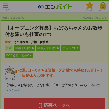
0
メニュー
気になる！
ログイン
掲載日 :2026
/
08
/
02
No.NTKOHK15_OP9
【オープニング募集】おばあちゃんのお散歩
付き添いも仕事の1つ
職種：
その他医療・介護・保育系
派遣
職種未経験OK
社会人未経験OK
ブランクOK
WEB登録・面接OK
≪週3日～OK≫無資格・未経験でも時給1300円～！
土日祝休みもOKです。
【お散歩やお話もだいじな仕事】「今日は天気が良いから、外の空
...
もっとみる
応募ページへ