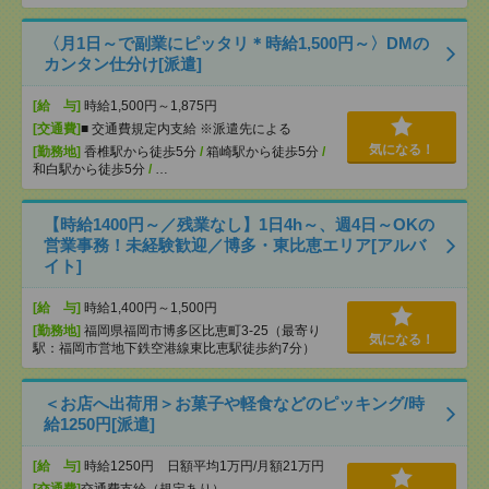
〈月1日～で副業にピッタリ＊時給1,500円～〉DMの
カンタン仕分け[派遣]
[給 与]
時給1,500円～1,875円
[交通費]
■ 交通費規定内支給 ※派遣先による
気になる！
[勤務地]
香椎駅から徒歩5分
/
箱崎駅から徒歩5分
/
和白駅から徒歩5分
/
…
【時給1400円～／残業なし】1日4h～、週4日～OKの
営業事務！未経験歓迎／博多・東比恵エリア[アルバ
イト]
[給 与]
時給1,400円～1,500円
[勤務地]
福岡県福岡市博多区比恵町3-25（最寄り
気になる！
駅：福岡市営地下鉄空港線東比恵駅徒歩約7分）
＜お店へ出荷用＞お菓子や軽食などのピッキング/時
給1250円[派遣]
[給 与]
時給1250円 日額平均1万円/月額21万円