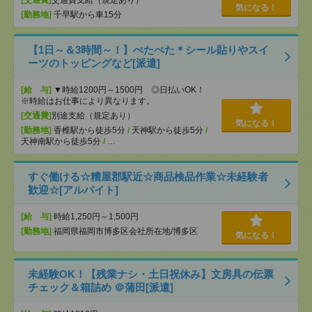
[交通費]
交通費支給（規定あり）
気になる！
[勤務地]
千早駅から車15分
【1日～＆3時間～！】ぺたぺた＊シール貼りやスイ
ーツのトッピングなど[派遣]
[給 与]
▼時給1200円～1500円 ◎日払いOK！
※時給はお仕事により異なります。
[交通費]
別途支給（規定あり）
気になる！
[勤務地]
香椎駅から徒歩5分
/
天神駅から徒歩5分
/
天神南駅から徒歩5分
/
…
すぐ働ける☆糟屋郡駅近☆商品検品作業☆未経験者
歓迎☆[アルバイト]
[給 与]
時給1,250円～1,500円
[勤務地]
福岡県福岡市博多区会社所在地/博多区
気になる！
未経験OK！【残業ナシ・土日祝休み】文房具の伝票
チェック＆箱詰め ＠蒲田[派遣]