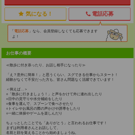
気になる！
電話応募
電話応募
なら、会員登録しなくても応募できます
よ！
お仕事の概要
≪散歩に付き添ったり、お話し相手になったり≫
「え？意外に簡単！」と思うくらい、スグできる仕事からスタート！
経験がなくて不安だった方も、皆さん問題なく活躍できています！
＜例えば…＞
○「散歩に行きましょう！」と声をかけて外に連れ出したり
○日中の見守りや水分補給をしたり
○食事を運んで、スプーンで食べさせたり
○トイレやお風呂の際の声かけや誘導をしたり
○一緒に体操やゲームを楽しんだり
ちょっとしたことでも「ありがとう」と言われるお仕事です！
まずは利用者さんとお話しして、
名前と顔を覚えることから始めましょうね。