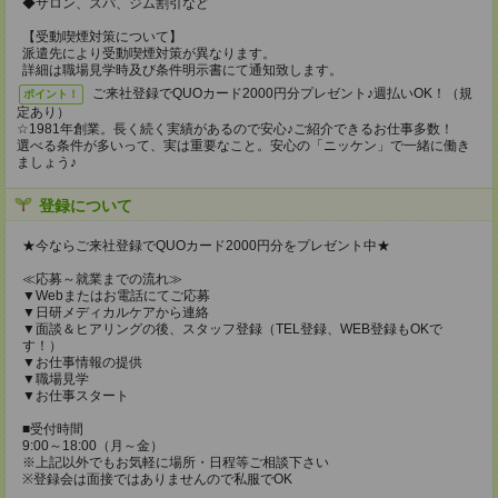
◆サロン、スパ、ジム割引など
【受動喫煙対策について】
派遣先により受動喫煙対策が異なります。
詳細は職場見学時及び条件明示書にて通知致します。
ご来社登録でQUOカード2000円分プレゼント♪週払いOK！（規
ポイント！
定あり）
☆1981年創業。長く続く実績があるので安心♪ご紹介できるお仕事多数！
選べる条件が多いって、実は重要なこと。安心の「ニッケン」で一緒に働き
ましょう♪
登録について
★今ならご来社登録でQUOカード2000円分をプレゼント中★
≪応募～就業までの流れ≫
▼Webまたはお電話にてご応募
▼日研メディカルケアから連絡
▼面談＆ヒアリングの後、スタッフ登録（TEL登録、WEB登録もOKで
す！）
▼お仕事情報の提供
▼職場見学
▼お仕事スタート
■受付時間
9:00～18:00（月～金）
※上記以外でもお気軽に場所・日程等ご相談下さい
※登録会は面接ではありませんので私服でOK