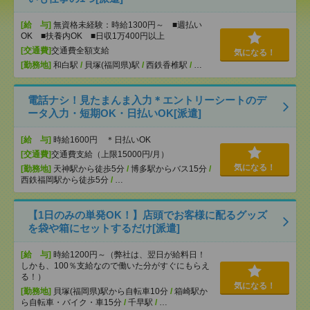
[給 与]
無資格未経験：時給1300円～ ■週払い
OK ■扶養内OK ■日収1万400円以上
[交通費]
交通費全額支給
気になる！
[勤務地]
和白駅
/
貝塚(福岡県)駅
/
西鉄香椎駅
/
…
電話ナシ！見たまんま入力＊エントリーシートのデ
ータ入力・短期OK・日払いOK[派遣]
[給 与]
時給1600円 ＊日払いOK
[交通費]
交通費支給（上限15000円/月）
気になる！
[勤務地]
天神駅から徒歩5分
/
博多駅からバス15分
/
西鉄福岡駅から徒歩5分
/
…
【1日のみの単発OK！】店頭でお客様に配るグッズ
を袋や箱にセットするだけ[派遣]
[給 与]
時給1200円～（弊社は、翌日が給料日！
しかも、100％支給なので働いた分がすぐにもらえ
る！）
気になる！
[勤務地]
貝塚(福岡県)駅から自転車10分
/
箱崎駅か
ら自転車・バイク・車15分
/
千早駅
/
…