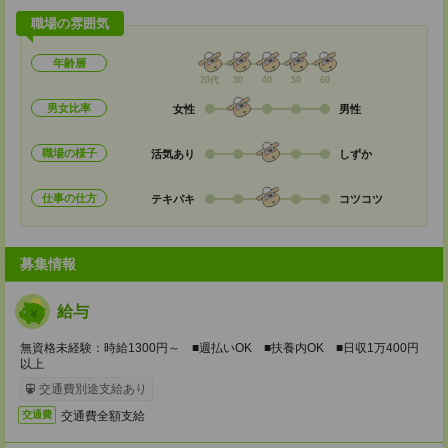
職場の雰囲気
年齢層
20代
30
40
50
60
男女比率
女性
男性
職場の様子
活気あり
しずか
仕事の仕方
テキパキ
コツコツ
募集情報
給与
無資格未経験：時給1300円～ ■週払いOK ■扶養内OK ■日収1万400円
以上
交通費別途支給あり
交通費全額支給
交通費