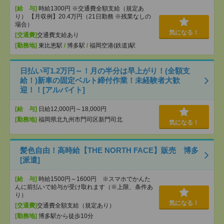
[給 与]
時給1300円 ※交通費全額支給（規定あ
り） 【月収例】20.4万円（21日勤務 ※残業なしの
場合）
気になる！
[交通費]
交通費支給あり
[勤務地]
東比恵駅
/
博多駅
/
福岡空港(鉄道)駅
日払い可1.2万円～！月の半分は早上がり！(全額支
給！)新車の固定ベルト締付作業！未経験者大歓
迎！！[アルバイト]
[給 与]
日給12,000円～18,000円
[勤務地]
福岡県北九州市門司区新門司北
気になる！
髪色自由！高時給【THE NORTH FACE】販売 博多
[派遣]
[給 与]
時給1500円～1600円 ※スマホでかんた
んに前払いで給与が受け取れます（※上限、条件あ
り）
気になる！
[交通費]
交通費全額支給（規定あり）
[勤務地]
博多駅から徒歩10分