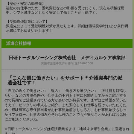
【安心・安定の勤務先】
福祉のお仕事のため、景気変動などの影響を受けにくく、現在も積極採用
中。シフト減少などもなく安定して働くことが可能です。
【受動喫煙対策について】
派遣先によって受動喫煙対策が異なります。詳細は職場見学時および条件明
示書にてお伝えいたします！
派遣会社情報
日研トータルソーシング株式会社 メディカルケア事業部
労働者派遣事業許可番号:派13-060060
「こんな風に働きたい」をサポート＊介護職専門の派
遣会社です！
「自宅の近くで働きたい」「収入」「働き方を選びたい」「正社員を目指し
たい」などの希望条件や、仕事上の不満も丁寧にお聞きしてからご紹介する
ので長期でご活躍されている方が多いのが特長です。まずはご希望を聞いた
うえで、ピッタリの求人をご紹介。また安心してお仕事を続けていただくた
め、経験豊富な専任担当者がお仕事開始前はもちろん、お仕事開始後もしっ
かりフォロー。仕事の悩みやそれ以外のことでも不安なことがあればお気軽
にご相談くださいね。
※日研トータルソーシングは経済産業省より「地域未来牽引企業」に選定され
ました。