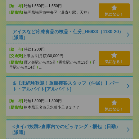
[給 与]
時給1,550円～1,550円
[勤務地]
福岡県福岡市中央区（最寄り駅：天神）
気になる！
アイスなど冷凍食品の検品・仕分_H6933（1130-20）
[派遣]
[給 与]
時給1,200円
[交通費]
上限あり(月額)30,000円
気になる！
[勤務地]
雁ノ巣駅から車5分
/
香椎駅から車13分
/
千
早駅から車14分
/
…
♨️【未経験歓迎！旅館接客スタッフ（仲居）】パー
ト・アルバイト[アルバイト]
[給 与]
時給1,300円～1,800円
[勤務地]
熊本県玉名市天水町小天８２７７
気になる！
<タイパ抜群>倉庫内でのピッキング・梱包（日勤）
[派遣]