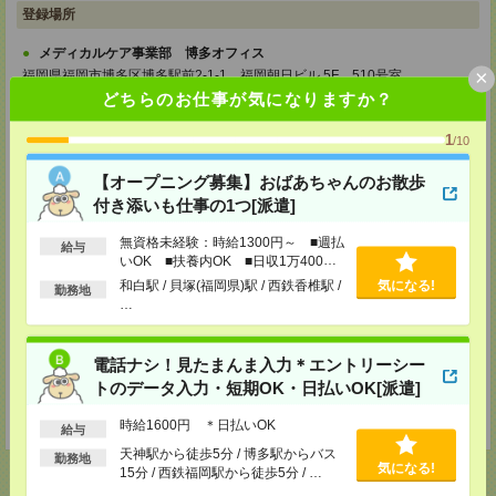
登録場所
メディカルケア事業部 博多オフィス
×
福岡県福岡市博多区博多駅前2-1-1 福岡朝日ビル 5F 510号室
TEL：0120-802-274
どちらのお仕事が気になりますか？
MAIL：
tenshoku@nikken-ts.jp
担当：採用担当
1
/10
メディカルケア事業部 小倉オフィス
【オープニング募集】おばあちゃんのお散歩
福岡県北九州市小倉北区米町1-3-1 明治安田生命北九州ビル3F
付き添いも仕事の1つ[派遣]
TEL：0120-802-274
MAIL：
tenshoku@nikken-ts.jp
無資格未経験：時給1300円～ ■週払
担当：採用担当
給与
いOK ■扶養内OK ■日収1万400円
以上
メディカルケア事業部 熊本オフィス
和白駅 / 貝塚(福岡県)駅 / 西鉄香椎駅 /
気になる!
勤務地
熊本県熊本市中央区花畑町1-7 MY熊本ビル2F 2-3号室
…
TEL：0120-917-473
MAIL：
tenshoku@nikken-ts.jp
担当：採用担当
電話ナシ！見たまんま入力＊エントリーシー
登録交通費
トのデータ入力・短期OK・日払いOK[派遣]
★今ならご来社登録でQUOカード2000円分をプレゼント中★
時給1600円 ＊日払いOK
給与
天神駅から徒歩5分 / 博多駅からバス
勤務地
気になる!
15分 / 西鉄福岡駅から徒歩5分 / …