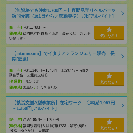
【無資格でも時給1,780円～】夜間見守りヘルパー✨
訪問介護（週1日から／夜勤専従） /Jb[アルバイト]
[給 与]
時給1,780円～
[勤務地]
福岡県福岡市西区西浦（最寄り駅：九大学
気になる！
研都市駅）
【intimissimi】でイタリアンランジェリー販売｜長
期[派遣]
[給 与]
時給1340円～1340円 上記給与＋時間外
勤務手当＋交通費支給◎
[交通費]
「規定支給」
気になる！
[勤務地]
古島駅
/
おもろまち駅
【就労支援A型事業所】在宅ワーク 〇時給1,057円
～1,250円[アルバイト]
[給 与]
時給1,057円～1,250円
[勤務地]
福岡県嘉穂郡桂川町瀬戸23（最寄り駅：
気になる！
JR福北ゆたか線 天道駅）