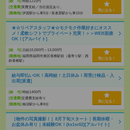
[給 与]
時給1210円
[交通費]
実費支給／当社規定あり。
気になる！
[勤務地]
伊賀駅から車5分
/
長者原駅から車10分
★☆リペアスタッフ★☆モクモク作業好きにオスス
メ！柔軟シフトでプライベート充実！＞＞WEB面接
OK！[アルバイト]
[給 与]
日給10,000円～13,000円
[勤務地]
福岡県福岡市東区香椎駅前（最寄り駅：西
気になる！
鉄香椎駅）
給与即払いOK！高時給！土日休み！荷受け検品・入
出荷[派遣]
[給 与]
時給1400円
[交通費]
交通費支給有り
気になる！
[勤務地]
柚須駅から車9分
［物件の写真撮影！］8月下旬スタート｜長期休暇・
お盆休み有り｜未経験OK！(ks1sr02)[アルバイト]