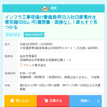
未読
インフラ工事現場の警備員/即日入社◎家電付き
寮完備/日払い可/履歴書・面接なし！家もすぐ見
つかる
アルバイト
職種未経験OK
日給10,000円～13,500円
給与
※交通誘導2級保有者は12000円スタート！ 入社祝い金4000円
【試用期間】試用期間なし
仙台市青葉区
勤務地
宮城県仙台市青葉区台原森林公園１－１
フリック株式会社
8:00～17:00
勤務時間
実働時間：8時間/日 （休憩60分） 残業はありません。 ※短期の
募集は行っておりません。予めご了承くださいませ。
週1日からOK / 日払いOK / 副業・WワークOK / 10名以上の大量
特徴
募集
気になる！
応募する
詳細へ