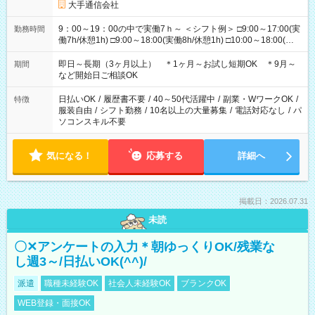
大手通信会社
9：00～19：00の中で実働7ｈ～ ＜シフト例＞ □9:00～17:00(実
勤務時間
働7h/休憩1h) □9:00～18:00(実働8h/休憩1h) □10:00～18:00(実
働7h/休憩1h) □10:00～19:00(実働8h/休憩1h) ＊時間固定ＯＫ
即日～長期（3ヶ月以上） ＊1ヶ月～お試し短期OK ＊9月～
期間
など開始日ご相談OK
日払いOK
/
履歴書不要
/
40～50代活躍中
/
副業・WワークOK
/
特徴
服装自由
/
シフト勤務
/
10名以上の大量募集
/
電話対応なし
/
パ
ソコンスキル不要
気になる！
応募する
詳細へ
掲載日：2026.07.31
未読
〇✕アンケートの入力＊朝ゆっくりOK/残業な
し週3～/日払いOK(^^)/
派遣
職種未経験OK
社会人未経験OK
ブランクOK
WEB登録・面接OK