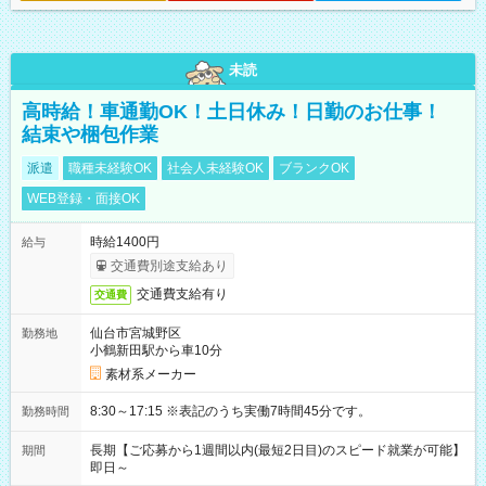
未読
高時給！車通勤OK！土日休み！日勤のお仕事！
結束や梱包作業
派遣
職種未経験OK
社会人未経験OK
ブランクOK
WEB登録・面接OK
時給1400円
給与
交通費別途支給あり
交通費支給有り
交通費
仙台市宮城野区
勤務地
小鶴新田駅から車10分
素材系メーカー
8:30～17:15 ※表記のうち実働7時間45分です。
勤務時間
長期【ご応募から1週間以内(最短2日目)のスピード就業が可能】
期間
即日～