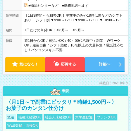
■物流センターなど ■勤務地選べます
【1日3時間～も相談OK!】午前中のみや18時以降などのシフト
勤務時間
あり！ シフト例 ▼9:00～12:00 ▼9:00～17:00 ▼10:00～19:00
▼18:00～21:00
1日だけの単発OK！＃8月～ ＃9月～
期間
週1日からOK
/
日払いOK
/
40～50代活躍中
/
副業・Wワーク
特徴
OK
/
服装自由
/
シフト勤務
/
10名以上の大量募集
/
電話対応な
し
/
パソコンスキル不要
気になる！
応募する
詳細へ
掲載日：2026.08.09
未読
〈月1日～で副業にピッタリ＊時給1,500円～〉
お菓子のカンタン仕分け
派遣
職種未経験OK
社会人未経験OK
大学生歓迎
ブランクOK
WEB登録・面接OK