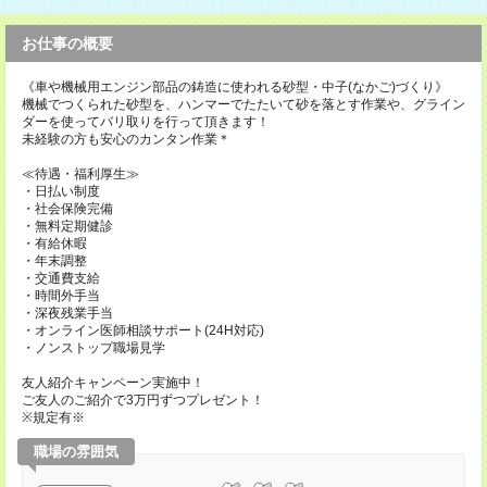
お仕事の概要
《車や機械用エンジン部品の鋳造に使われる砂型・中子(なかご)づくり》
機械でつくられた砂型を、ハンマーでたたいて砂を落とす作業や、グライン
ダーを使ってバリ取りを行って頂きます！
未経験の方も安心のカンタン作業＊
≪待遇・福利厚生≫
・日払い制度
・社会保険完備
・無料定期健診
・有給休暇
・年末調整
・交通費支給
・時間外手当
・深夜残業手当
・オンライン医師相談サポート(24H対応)
・ノンストップ職場見学
友人紹介キャンペーン実施中！
ご友人のご紹介で3万円ずつプレゼント！
※規定有※
職場の雰囲気