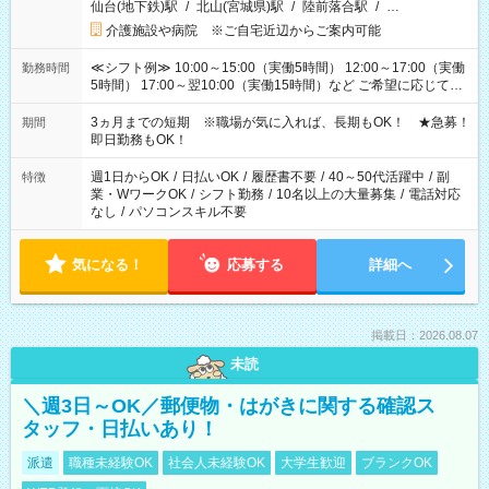
仙台(地下鉄)駅
/
北山(宮城県)駅
/
陸前落合駅
/
…
介護施設や病院 ※ご自宅近辺からご案内可能
≪シフト例≫ 10:00～15:00（実働5時間） 12:00～17:00（実働
勤務時間
5時間） 17:00～翌10:00（実働15時間）など ご希望に応じて、
働く時間は調整できます！ お気軽に担当へ相談ください！
3ヵ月までの短期 ※職場が気に入れば、長期もOK！ ★急募！
期間
即日勤務もOK！
週1日からOK
/
日払いOK
/
履歴書不要
/
40～50代活躍中
/
副
特徴
業・WワークOK
/
シフト勤務
/
10名以上の大量募集
/
電話対応
なし
/
パソコンスキル不要
気になる！
応募する
詳細へ
掲載日：2026.08.07
未読
＼週3日～OK／郵便物・はがきに関する確認ス
タッフ・日払いあり！
派遣
職種未経験OK
社会人未経験OK
大学生歓迎
ブランクOK