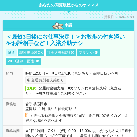
あなたの閲覧履歴からのオススメ
掲載日：2026.08.04
未読
＜最短3日後にお仕事決定！＞お散歩の付き添い
やお話相手など！入浴介助ナシ
派遣
職種未経験OK
社会人未経験OK
ブランクOK
WEB登録・面接OK
時給1250円～ ■日払いOK（規定あり）※即日払い不可
給与
交通費別途支給あり
交通費全額支給 ■ガソリン代も全額支給（規定あ
交通費
り） ■無料駐車場もご相談ください
岩手県盛岡市
勤務地
盛岡駅
/
厨川駅
/
仙北町駅
/
…
＜選べる勤務地＞介護施設や病院 ※ご自宅の近くなど、お
好きな場所を選べます！
★1日4時間～OK！ （例）9:00～18:00のあいだ もちろん1日8時
勤務時間
間のお仕事もご紹介可能です！ご希望をお聞かせください！★