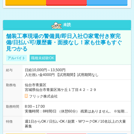
未読
舗装工事現場の警備員/即日入社◎家電付き寮完
備/日払い可/履歴書・面接なし！家も仕事もすぐ
見つかる
アルバイト
職種未経験OK
日給10,000円～13,500円
給与
入社祝い金4000円 【試用期間】試用期間なし
仙台市青葉区
勤務地
宮城県仙台市青葉区旭ケ丘１丁目４２－２９
フリック株式会社
8:00～17:00
勤務時間
実働時間：8時間/日 （休憩60分） 残業はありません。 ※短期の
募集は行っておりません。予めご了承くださいませ。
週1日からOK / 日払いOK / 副業・WワークOK / 10名以上の大量
特徴
募集