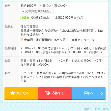
時給1600円 ＊日払い・週払いOK
給与
交通費別途支給あり
交通時支給あり（上限15,000円まで/月）
交通費
仙台市青葉区
勤務地
青葉通一番町駅から徒歩5分
/
あおば通駅から徒歩7分
/
仙台
駅から徒歩8分
/
…
青葉通一番町駅周辺に拠点を置く、事務センターです。
9：00～21：00の中で実働7ｈ～ ＜シフト例＞ ●終わりも早め派
勤務時間
9：00-17：00（実働7ｈ/休憩1ｈ） 9：00-18：00（実働8ｈ/休
憩1ｈ） 10：00-19：00（実働8ｈ/休憩1ｈ） ●朝ゆっくり派
11：00-20：00（実働8ｈ/休憩1ｈ） 12：00-20：00（実働7ｈ/
即日～長期（3ヶ月以上） ＊1ヶ月～お試し短期OK ＊9月～
期間
休憩1ｈ） 12：00-21：00（実働8ｈ/休憩1ｈ） 13：00-22：
など開始日ご相談OK
00（実働8ｈ/休憩1ｈ） ＊時間帯固定OK
日払いOK
/
履歴書不要
/
40～50代活躍中
/
副業・WワークOK
/
特徴
服装自由
/
シフト勤務
/
10名以上の大量募集
/
パソコンスキル
不要
気になる！
応募する
詳細へ
掲載日：2026.08.05