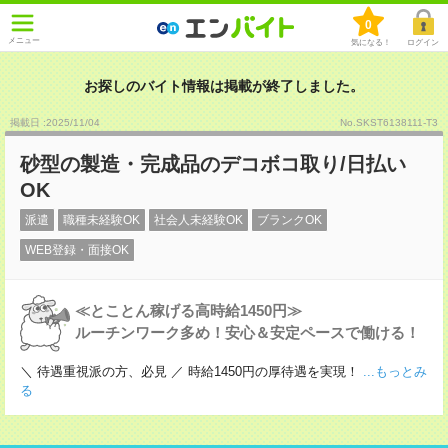
0
メニュー
気になる！
ログイン
お探しのバイト情報は掲載が終了しました。
掲載日 :2025
/
11
/
04
No.SKST6138111-T3
砂型の製造・完成品のデコボコ取り/日払い
OK
派遣
職種未経験OK
社会人未経験OK
ブランクOK
WEB登録・面接OK
≪とことん稼げる高時給1450円≫
ルーチンワーク多め！安心＆安定ペースで働ける！
＼ 待遇重視派の方、必見 ／ 時給1450円の厚待遇を実現！
...もっとみ
る