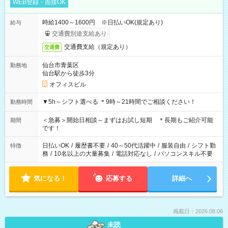
WEB登録・面接OK
時給1400～1600円 ※日払いOK(規定あり)
給与
交通費別途支給あり
交通費支給（規定あり）
交通費
仙台市青葉区
勤務地
仙台駅から徒歩3分
オフィスビル
▼5h～シフト選べる ＊9時～21時間でご相談ください！
勤務時間
＜急募＞開始日相談～まずはお試し短期 ＊長期もご紹介可能
期間
です！
日払いOK
/
履歴書不要
/
40～50代活躍中
/
服装自由
/
シフト勤
特徴
務
/
10名以上の大量募集
/
電話対応なし
/
パソコンスキル不要
気になる！
応募する
詳細へ
掲載日：2026.08.06
未読