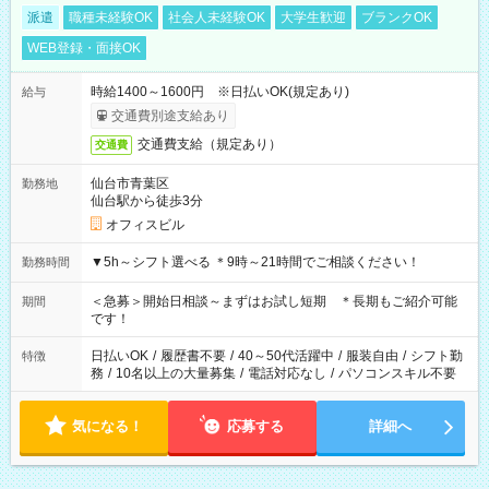
派遣
職種未経験OK
社会人未経験OK
大学生歓迎
ブランクOK
WEB登録・面接OK
時給1400～1600円 ※日払いOK(規定あり)
給与
交通費別途支給あり
交通費支給（規定あり）
交通費
仙台市青葉区
勤務地
仙台駅から徒歩3分
オフィスビル
▼5h～シフト選べる ＊9時～21時間でご相談ください！
勤務時間
＜急募＞開始日相談～まずはお試し短期 ＊長期もご紹介可能
期間
です！
日払いOK
/
履歴書不要
/
40～50代活躍中
/
服装自由
/
シフト勤
特徴
務
/
10名以上の大量募集
/
電話対応なし
/
パソコンスキル不要
気になる！
応募する
詳細へ