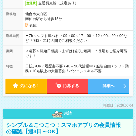
交通費支給（規定あり）
交通費
仙台市太白区
勤務地
南仙台駅から徒歩15分
倉庫
▼7h～シフト選べる ・09：00～17：00 ・12：00～20：00な
勤務時間
ど ＊7時～21時の間でご相談ください！
＜急募＞開始日相談～まずはお試し短期 ＊長期もご紹介可能
期間
です！
日払いOK
/
履歴書不要
/
40～50代活躍中
/
服装自由
/
シフト勤
特徴
務
/
10名以上の大量募集
/
パソコンスキル不要
気になる！
応募する
詳細へ
掲載日：2026.08.04
未読
シンプル＆こつこつ！スマホアプリの会員情報
の確認【週3日～OK】