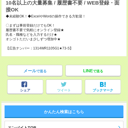
10名以上の大量募集 / 履歴書不要 / WEB登録・面
接OK
◆未経験OK！◆ExcelやWordの操作できる方歓迎！
〇まずは事前登録だけでもOK！
履歴書不要で気軽にオンライン登録★
氏名・職種などを入力するだけ★
オシゴトただいま少しずつ増加中★
【広告ナンバー：1314WR1105G1★73-S】
メール
LINE
で送る
で送る
シェア
ツイート
ブックマーク
かんたん検索はこちら
エンバイトTOP