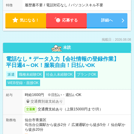
履歴書不要
/
電話対応なし
/
パソコンスキル不要
特徴
気になる！
応募する
詳細へ
掲載日：2026.08.08
未読
電話なし＊データ入力【会社情報の登録作業】
平日週4～OK！服装自由！日払いOK
派遣
職種未経験OK
社会人未経験OK
ブランクOK
WEB登録・面接OK
時給1600円 ※日払い・週払いOK
給与
交通費別途支給あり
交通費支給あり（上限15000円まで/月）
交通費
仙台市青葉区
勤務地
勾当台公園駅から徒歩2分
/
広瀬通駅から徒歩5分
/
仙台駅か
ら徒歩20分