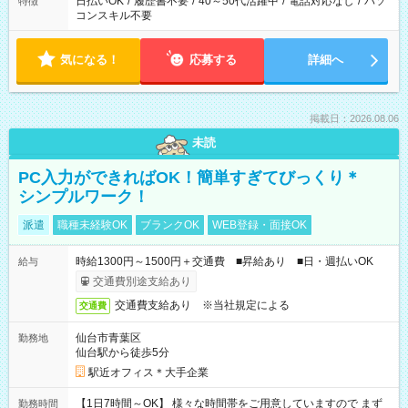
日払いOK
/
履歴書不要
/
40～50代活躍中
/
電話対応なし
/
パソ
特徴
コンスキル不要
気になる！
応募する
詳細へ
掲載日：2026.08.06
未読
PC入力ができればOK！簡単すぎてびっくり＊
シンプルワーク！
派遣
職種未経験OK
ブランクOK
WEB登録・面接OK
時給1300円～1500円＋交通費 ■昇給あり ■日・週払いOK
給与
交通費別途支給あり
交通費支給あり ※当社規定による
交通費
仙台市青葉区
勤務地
仙台駅から徒歩5分
駅近オフィス＊大手企業
【1日7時間～OK】 様々な時間帯をご用意していますので まず
勤務時間