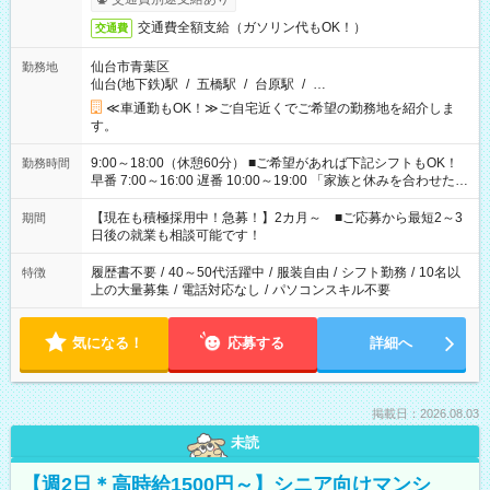
交通費全額支給（ガソリン代もOK！）
交通費
仙台市青葉区
勤務地
仙台(地下鉄)駅
/
五橋駅
/
台原駅
/
…
≪車通勤もOK！≫ご自宅近くでご希望の勤務地を紹介しま
す。
9:00～18:00（休憩60分） ■ご希望があれば下記シフトもOK！
勤務時間
早番 7:00～16:00 遅番 10:00～19:00 「家族と休みを合わせた
い」 「余裕を持って夕飯の準備がしたい」 「できれば残業はし
たくない」 など、ご希望を教えてくださいね。 ※Wワーク希望
【現在も積極採用中！急募！】2カ月～ ■ご応募から最短2～3
期間
の方へ 今ご覧のお仕事で希望する勤務時間と、もう1つのお仕事
日後の就業も相談可能です！
の勤務時間。 合計で週40時間を超える場合は応募できません。
履歴書不要
/
40～50代活躍中
/
服装自由
/
シフト勤務
/
10名以
特徴
上の大量募集
/
電話対応なし
/
パソコンスキル不要
気になる！
応募する
詳細へ
掲載日：2026.08.03
未読
【週2日＊高時給1500円～】シニア向けマンシ