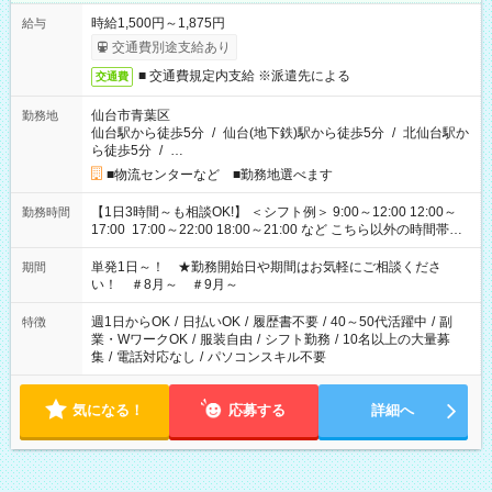
時給1,500円～1,875円
給与
交通費別途支給あり
■ 交通費規定内支給 ※派遣先による
交通費
仙台市青葉区
勤務地
仙台駅から徒歩5分
/
仙台(地下鉄)駅から徒歩5分
/
北仙台駅か
ら徒歩5分
/
…
■物流センターなど ■勤務地選べます
【1日3時間～も相談OK!】 ＜シフト例＞ 9:00～12:00 12:00～
勤務時間
17:00 17:00～22:00 18:00～21:00 など こちら以外の時間帯も
お気軽にご相談ください！
単発1日～！ ★勤務開始日や期間はお気軽にご相談くださ
期間
い！ ＃8月～ ＃9月～
週1日からOK
/
日払いOK
/
履歴書不要
/
40～50代活躍中
/
副
特徴
業・WワークOK
/
服装自由
/
シフト勤務
/
10名以上の大量募
集
/
電話対応なし
/
パソコンスキル不要
気になる！
応募する
詳細へ