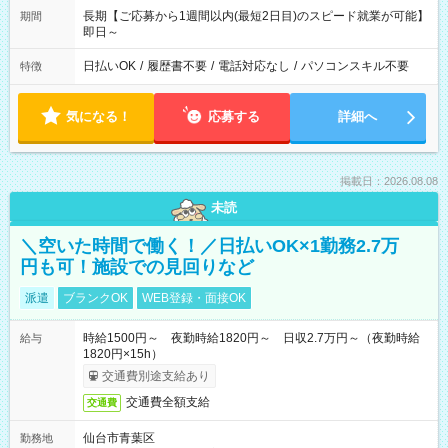
長期【ご応募から1週間以内(最短2日目)のスピード就業が可能】
期間
即日～
日払いOK
/
履歴書不要
/
電話対応なし
/
パソコンスキル不要
特徴
気になる！
応募する
詳細へ
掲載日：2026.08.08
未読
＼空いた時間で働く！／日払いOK×1勤務2.7万
円も可！施設での見回りなど
派遣
ブランクOK
WEB登録・面接OK
時給1500円～ 夜勤時給1820円～ 日収2.7万円～（夜勤時給
給与
1820円×15h）
交通費別途支給あり
交通費全額支給
交通費
仙台市青葉区
勤務地