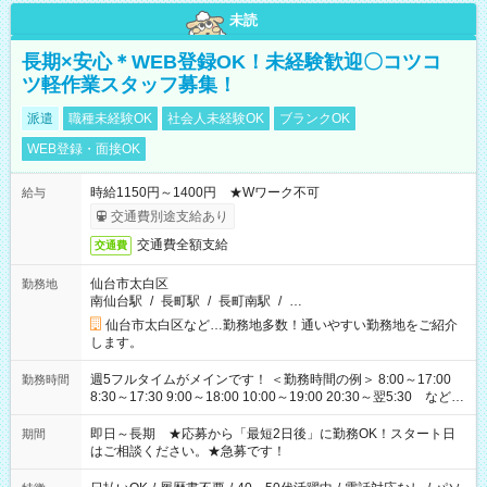
未読
長期×安心＊WEB登録OK！未経験歓迎〇コツコ
ツ軽作業スタッフ募集！
派遣
職種未経験OK
社会人未経験OK
ブランクOK
WEB登録・面接OK
時給1150円～1400円 ★Wワーク不可
給与
交通費別途支給あり
交通費全額支給
交通費
仙台市太白区
勤務地
南仙台駅
/
長町駅
/
長町南駅
/
…
仙台市太白区など…勤務地多数！通いやすい勤務地をご紹介
します。
週5フルタイムがメインです！ ＜勤務時間の例＞ 8:00～17:00
勤務時間
8:30～17:30 9:00～18:00 10:00～19:00 20:30～翌5:30 など ★
その他にも勤務時間多数！ 日勤のみ、残業なし、交替制など
ご希望を教えてください！
即日～長期 ★応募から「最短2日後」に勤務OK！スタート日
期間
はご相談ください。★急募です！