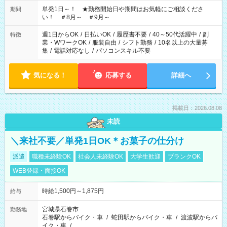
ださい！
単発1日～！ ★勤務開始日や期間はお気軽にご相談くださ
期間
い！ ＃8月～ ＃9月～
週1日からOK
/
日払いOK
/
履歴書不要
/
40～50代活躍中
/
副
特徴
業・WワークOK
/
服装自由
/
シフト勤務
/
10名以上の大量募
集
/
電話対応なし
/
パソコンスキル不要
気になる！
応募する
詳細へ
掲載日：2026.08.08
未読
＼来社不要／単発1日OK＊お菓子の仕分け
派遣
職種未経験OK
社会人未経験OK
大学生歓迎
ブランクOK
WEB登録・面接OK
時給1,500円～1,875円
給与
宮城県石巻市
勤務地
石巻駅からバイク・車
/
蛇田駅からバイク・車
/
渡波駅からバ
イク・車
/
…