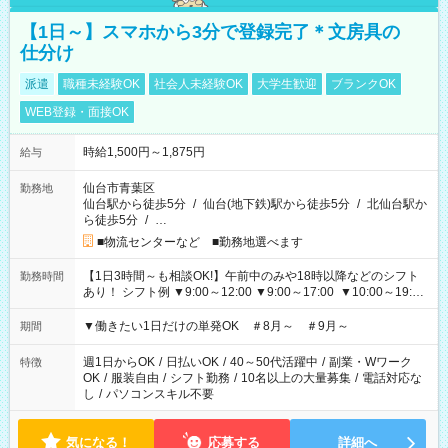
【1日～】スマホから3分で登録完了＊文房具の
仕分け
派遣
職種未経験OK
社会人未経験OK
大学生歓迎
ブランクOK
WEB登録・面接OK
時給1,500円～1,875円
給与
仙台市青葉区
勤務地
仙台駅から徒歩5分
/
仙台(地下鉄)駅から徒歩5分
/
北仙台駅か
ら徒歩5分
/
…
■物流センターなど ■勤務地選べます
【1日3時間～も相談OK!】午前中のみや18時以降などのシフト
勤務時間
あり！ シフト例 ▼9:00～12:00 ▼9:00～17:00 ▼10:00～19:00
▼18:00～21:00
▼働きたい1日だけの単発OK ＃8月～ ＃9月～
期間
週1日からOK
/
日払いOK
/
40～50代活躍中
/
副業・Wワーク
特徴
OK
/
服装自由
/
シフト勤務
/
10名以上の大量募集
/
電話対応な
し
/
パソコンスキル不要
気になる！
応募する
詳細へ