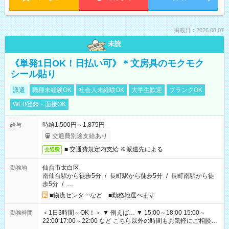
掲載日：2026.08.07
未読
《単発1日OK！日払い可》＊文房具のモクモク
シール貼り
派遣
職種未経験OK
社会人未経験OK
大学生歓迎
ブランクOK
WEB登録・面接OK
時給1,500円～1,875円
給与
交通費別途支給あり
■ 交通費規定内支給 ※派遣先による
交通費
仙台市太白区
勤務地
南仙台駅から徒歩5分
/
長町駅から徒歩5分
/
長町南駅から徒
歩5分
/
…
■物流センターなど ■勤務地選べます
＜1日3時間～OK！＞ ▼ 例えば… ▼ 15:00～18:00 15:00～
勤務時間
22:00 17:00～22:00 など こちら以外の時間もお気軽にご相談く