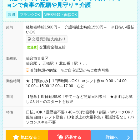
ョンで食事の配膳や見守り＊介護
派遣
ブランクOK
WEB登録・面接OK
経験者時給1500円～ 介護福祉士時給1550円～ ※日払い/週払
給与
いOK
交通費別途支給あり
交通費全額支給
交通費
仙台市青葉区
勤務地
仙台駅
/
五橋駅
/
北四番丁駅
/
…
介護施設や病院 ※ご自宅近辺からご案内可能
★【日勤のみ】1日5時間～OK！ ≪シフト例≫ 9:00～14:00
勤務時間
10:00～15:00 12:00～17:00 など
【急募】即日勤務OK！中旬～など開始日相談可 ★まずはお試
期間
し2カ月～のスタートも歓迎！
日払いOK
/
履歴書不要
/
40～50代活躍中
/
副業・WワークOK
/
特徴
服装自由
/
シフト勤務
/
10名以上の大量募集
/
電話対応なし
/
パ
ソコンスキル不要
気になる！
応募する
詳細へ