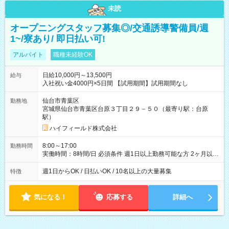
未読
オープニングスタッフ募集◎/交通誘導警備員/週
1~/寮あり/ 即日払い可!
アルバイト
職種未経験OK
日給10,000円～13,500円
給与
入社祝い金4000円×5日間 【試用期間】試用期間なし
仙台市青葉区
勤務地
宮城県仙台市青葉区台原３丁目２９－５０（最寄り駅：台原
駅）
ハイフィールド株式会社
8:00～17:00
勤務時間
実働時間：8時間/日 必須条件 週1日以上勤務可能な方 2ヶ月以上
の勤務が可能な方 ※短期での募集はしておりません
週1日からOK / 日払いOK / 10名以上の大量募集
特徴
気になる！
応募する
詳細へ