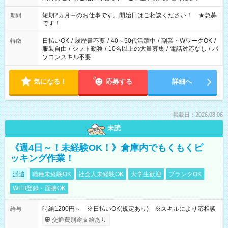
家庭の都合でお休みが必要な場合も遠慮なくご相談ください。
※週最低15時間以上の勤務が必要です
短期2ヵ月～のお仕事です。開始日はご相談ください！ ★急募
期間
です！
日払いOK
/
履歴書不要
/
40～50代活躍中
/
副業・WワークOK
/
特徴
服装自由
/
シフト勤務
/
10名以上の大量募集
/
電話対応なし
/
パ
ソコンスキル不要
気になる！
応募する
詳細へ
掲載日：2026.08.06
未読
《週4日～！未経験OK！》倉庫内でもくもくピ
ッキング作業！
派遣
職種未経験OK
社会人未経験OK
大学生歓迎
ブランクOK
WEB登録・面接OK
時給1200円～ ※日払いOK(規定あり) ※スキルにより応相談
給与
交通費別途支給あり