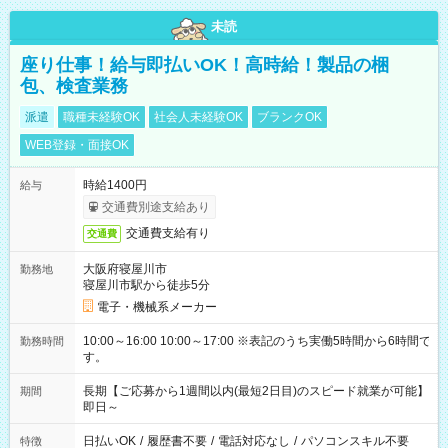
未読
座り仕事！給与即払いOK！高時給！製品の梱
包、検査業務
派遣
職種未経験OK
社会人未経験OK
ブランクOK
WEB登録・面接OK
時給1400円
給与
交通費別途支給あり
交通費支給有り
交通費
大阪府寝屋川市
勤務地
寝屋川市駅から徒歩5分
電子・機械系メーカー
10:00～16:00 10:00～17:00 ※表記のうち実働5時間から6時間で
勤務時間
す。
長期【ご応募から1週間以内(最短2日目)のスピード就業が可能】
期間
即日～
日払いOK
/
履歴書不要
/
電話対応なし
/
パソコンスキル不要
特徴