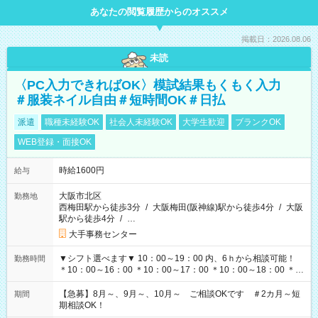
あなたの閲覧履歴からのオススメ
掲載日：2026.08.06
未読
〈PC入力できればOK〉模試結果もくもく入力
＃服装ネイル自由＃短時間OK＃日払
派遣
職種未経験OK
社会人未経験OK
大学生歓迎
ブランクOK
WEB登録・面接OK
時給1600円
給与
大阪市北区
勤務地
西梅田駅から徒歩3分
/
大阪梅田(阪神線)駅から徒歩4分
/
大阪
駅から徒歩4分
/
…
大手事務センター
▼シフト選べます▼ 10：00～19：00 内、6ｈから相談可能！
勤務時間
＊10：00～16：00 ＊10：00～17：00 ＊10：00～18：00 ＊
11：00～19：00 ＊12：00～19：00 ＊13：00～19：00
【急募】8月～、9月～、10月～ ご相談OKです ＃2カ月～短
期間
期相談OK！