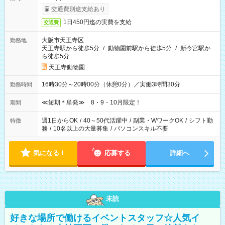
交通費別途支給あり
1日450円迄の実費を支給
交通費
大阪市天王寺区
勤務地
天王寺駅から徒歩5分
/
動物園前駅から徒歩5分
/
新今宮駅か
ら徒歩5分
天王寺動物園
16時30分～20時00分（休憩0分）／実働3時間30分
勤務時間
≪短期＊単発≫ 8・9・10月限定！
期間
週1日からOK
/
40～50代活躍中
/
副業・WワークOK
/
シフト勤
特徴
務
/
10名以上の大量募集
/
パソコンスキル不要
気になる！
応募する
詳細へ
未読
好きな場所で働けるイベントスタッフ☆人気イ