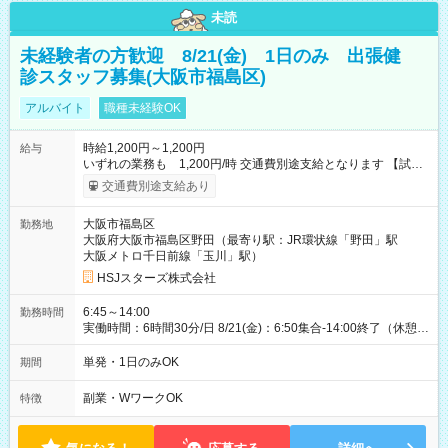
未読
未経験者の方歓迎 8/21(金) 1日のみ 出張健
診スタッフ募集(大阪市福島区)
アルバイト
職種未経験OK
時給1,200円～1,200円
給与
いずれの業務も 1,200円/時 交通費別途支給となります 【試用
期間】試用期間なし
交通費別途支給あり
大阪市福島区
勤務地
大阪府大阪市福島区野田（最寄り駅：JR環状線「野田」駅
大阪メトロ千日前線「玉川」駅）
HSJスターズ株式会社
6:45～14:00
勤務時間
実働時間：6時間30分/日 8/21(金)：6:50集合-14:00終了（休憩
45分)
単発・1日のみOK
期間
副業・WワークOK
特徴