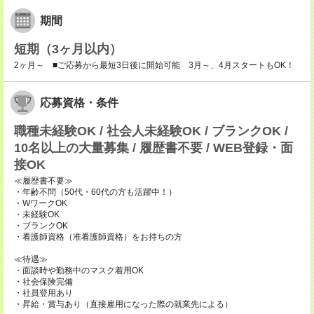
期間
短期（3ヶ月以内）
2ヶ月～ ■ご応募から最短3日後に開始可能 3月～、4月スタートもOK！
応募資格・条件
職種未経験OK / 社会人未経験OK / ブランクOK /
10名以上の大量募集 / 履歴書不要 / WEB登録・面
接OK
≪履歴書不要≫
・年齢不問（50代・60代の方も活躍中！）
・WワークOK
・未経験OK
・ブランクOK
・看護師資格（准看護師資格）をお持ちの方
≪待遇≫
・面談時や勤務中のマスク着用OK
・社会保険完備
・社員登用あり
・昇給・賞与あり（直接雇用になった際の就業先による）