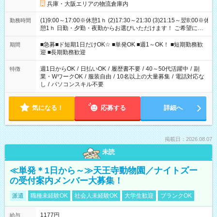
兵庫・大阪エリアの物流倉庫内
(1)9:00～17:00※休憩1ｈ (2)17:30～21:30 (3)21:15～翌8:00※休
勤務時間
憩1ｈ 日勤・夕勤・夜勤からお選びいただけます！ ご希望に合
わせて働けるお仕事です(*^^*) 【その他選べる勤務時間】 8-17
時/9-17時/9-18時/10-18時/11-21時/18-22時/20-翌4時/21-翌5
■急募■ド短期1日だけOK☆ ■単発OK ■週1～OK！ ■短期勤務歓
期間
時/22-翌6時/0-翌8時 ご自身のご都合で選んで頂ける完全自由シ
迎 ■長期勤務歓迎
フト！
週1日からOK
/
日払いOK
/
履歴書不要
/
40～50代活躍中
/
副
特徴
業・WワークOK
/
服装自由
/
10名以上の大量募集
/
電話対応な
し
/
パソコンスキル不要
気になる！
応募する
詳細へ
掲載日：2026.08.07
未読
≪単発＊1日から～≫天王寺動物園／ナイトズー
の受付案内メンバー大募集！
派遣
職種未経験OK
社会人未経験OK
大学生歓迎
ブランクOK
1177円
給与