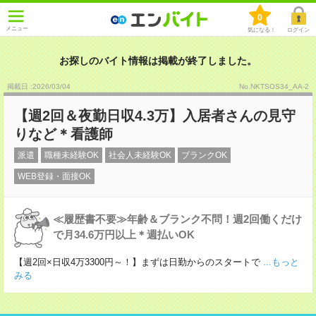
0
メニュー
気になる！
ログイン
お探しのバイト情報は掲載が終了しました。
掲載日 :2026
/
03
/
04
No.NKTSOS34_AA-2
【週2回＆夜勤日収4.3万】入居者さんの見守
りなど＊看護師
派遣
職種未経験OK
社会人未経験OK
ブランクOK
WEB登録・面接OK
≪履歴書不要≫年齢＆ブランク不問！週2回働くだけ
で月34.6万円以上＊週払いOK
【週2回×日収4万3300円～！】まずは日勤からのスタートで
...もっと
みる