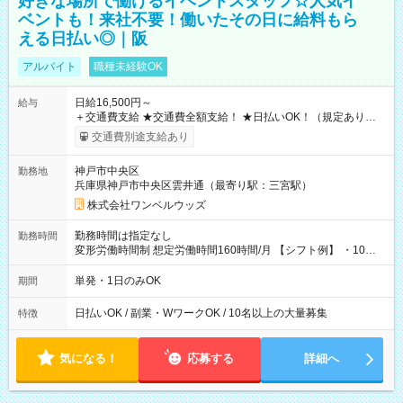
好きな場所で働けるイベントスタッフ☆人気イ
ベントも！来社不要！働いたその日に給料もら
える日払い◎｜阪
アルバイト
職種未経験OK
日給16,500円～
給与
＋交通費支給 ★交通費全額支給！ ★日払いOK！（規定あり） ┗
働いたその日に現金GET♪ お仕事後はコンビニATMから 日払
交通費別途支給あり
い分を引き落とせます！ 【試用期間】試用期間なし
神戸市中央区
勤務地
兵庫県神戸市中央区雲井通（最寄り駅：三宮駅）
株式会社ワンベルウッズ
勤務時間は指定なし
勤務時間
変形労働時間制 想定労働時間160時間/月 【シフト例】 ・10：
00～20：00
単発・1日のみOK
期間
日払いOK / 副業・WワークOK / 10名以上の大量募集
特徴
気になる！
応募する
詳細へ