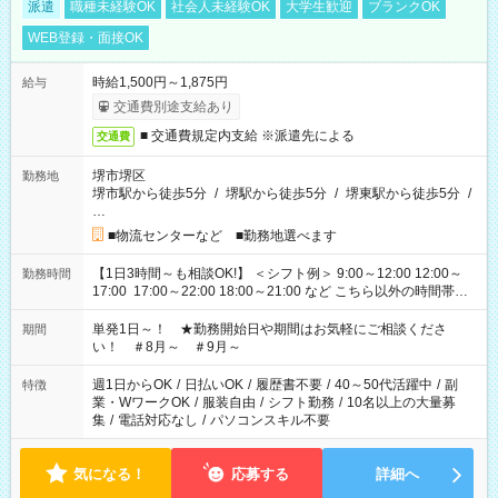
派遣
職種未経験OK
社会人未経験OK
大学生歓迎
ブランクOK
WEB登録・面接OK
時給1,500円～1,875円
給与
交通費別途支給あり
■ 交通費規定内支給 ※派遣先による
交通費
堺市堺区
勤務地
堺市駅から徒歩5分
/
堺駅から徒歩5分
/
堺東駅から徒歩5分
/
…
■物流センターなど ■勤務地選べます
【1日3時間～も相談OK!】 ＜シフト例＞ 9:00～12:00 12:00～
勤務時間
17:00 17:00～22:00 18:00～21:00 など こちら以外の時間帯も
お気軽にご相談ください！
単発1日～！ ★勤務開始日や期間はお気軽にご相談くださ
期間
い！ ＃8月～ ＃9月～
週1日からOK
/
日払いOK
/
履歴書不要
/
40～50代活躍中
/
副
特徴
業・WワークOK
/
服装自由
/
シフト勤務
/
10名以上の大量募
集
/
電話対応なし
/
パソコンスキル不要
気になる！
応募する
詳細へ