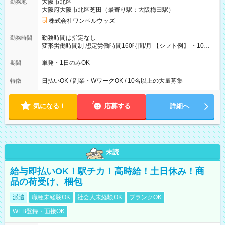
大阪市北区
勤務地
大阪府大阪市北区芝田（最寄り駅：大阪梅田駅）
株式会社ワンベルウッズ
勤務時間は指定なし
勤務時間
変形労働時間制 想定労働時間160時間/月 【シフト例】 ・10：
00～20：00
単発・1日のみOK
期間
日払いOK / 副業・WワークOK / 10名以上の大量募集
特徴
気になる！
応募する
詳細へ
未読
給与即払いOK！駅チカ！高時給！土日休み！商
品の荷受け、梱包
派遣
職種未経験OK
社会人未経験OK
ブランクOK
WEB登録・面接OK