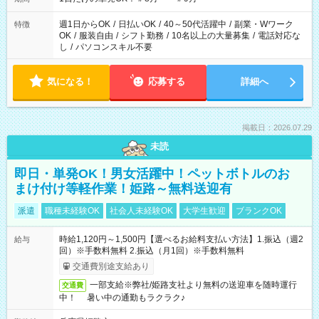
週1日からOK
/
日払いOK
/
40～50代活躍中
/
副業・Wワーク
特徴
OK
/
服装自由
/
シフト勤務
/
10名以上の大量募集
/
電話対応な
し
/
パソコンスキル不要
気になる！
応募する
詳細へ
掲載日：2026.07.29
未読
即日・単発OK！男女活躍中！ペットボトルのお
まけ付け等軽作業！姫路～無料送迎有
派遣
職種未経験OK
社会人未経験OK
大学生歓迎
ブランクOK
時給1,120円～1,500円【選べるお給料支払い方法】1.振込（週2
給与
回）※手数料無料 2.振込（月1回）※手数料無料
交通費別途支給あり
一部支給※弊社/姫路支社より無料の送迎車を随時運行
交通費
中！ 暑い中の通勤もラクラク♪