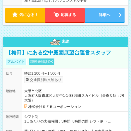
務
/
電話対応なし
/
パソコンスキル不要
気になる！
応募する
詳細へ
未読
【梅田】にある空中庭園展望台運営スタッフ
アルバイト
職種未経験OK
時給1,200円～1,500円
給与
交通費別途支給あり
大阪市北区
勤務地
大阪府大阪市北区大淀中1-1-88 梅田スカイビル（最寄り駅：JR
大阪）
株式会社ＫＦＢコーポレーション
シフト制
勤務時間
1日あたりの実働時間：5時間~8時間の間 シフト例 ・
9:30~18:00 実働7.5時間 ・9:30~14:30 実働5時間 ・
16:00~21:30 実働5.5時間