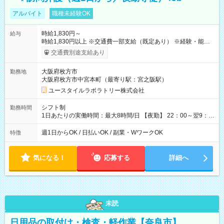
アルバイト
職種未経験OK
時給1,830円～
給与
時給1,830円以上 ※交通費一部支給（既定あり） ※経験・能力を
考慮して決定します 【収入例】 週1回勤務の場合：1,830円×8時
交通費別途支給あり
間×4回=5万8,560円 週3回勤務の場合：1,830円×8時間×12回
=17万5,680円 【試用期間】試用期間あり 試用期間の長さ：2ヶ
大阪府枚方市
勤務地
月 ※ 雇用形態と給与に、本採用時と異なる部分があります。 雇
大阪府枚方市中宮本町（最寄り駅：宮之阪駅）
用形態：本採用時と同じです。 給与：時給 1,610円以上
ユースタイルラボラトリー株式会社
シフト制
勤務時間
1日あたりの実働時間：最大8時間/日 【夜勤】 22：00～翌9：
00 ※週1日～OK ／ 夜勤専従 ＊＊ 勤務時間例 ＊＊ ■22時か
ら翌7時 ■23時から翌8時 ■24時から翌9時 など ※上記の時間
週1日からOK / 日払いOK / 副業・WワークOK
特徴
内で8時間勤務（休憩1時間）ご利用者様により、時間は異なり
ます。 ※曜日固定（毎週同じ曜日での勤務となります）
気になる！
応募する
詳細へ
未読
日用品の取付け・検査・軽作業【奈良市】