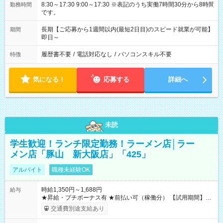
8:30～17:30 9:00～17:30 ※表記のうち実働7時間30分から8時間
勤務時間
です。
長期【ご応募から1週間以内(最短2日目)のスピード就業が可能】
期間
即日～
履歴書不要
/
電話対応なし
/
パソコンスキル不要
特徴
気になる！
応募する
詳細へ
未読
学生歓迎！ランチ限定勤務！ラーメン店│ラー
メン店「豚山 新大阪店」「425」
アルバイト
職種未経験OK
時給1,350円～1,688円
給与
★昇給・プチボーナス有 ★前払い可（稼働分） 【試用期間】試
用期間なし
交通費別途支給あり