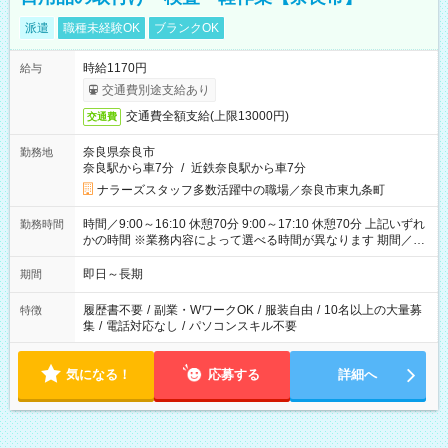
派遣
職種未経験OK
ブランクOK
時給1170円
給与
交通費別途支給あり
交通費全額支給(上限13000円)
交通費
奈良県奈良市
勤務地
奈良駅から車7分
/
近鉄奈良駅から車7分
ナラーズスタッフ多数活躍中の職場／奈良市東九条町
時間／9:00～16:10 休憩70分 9:00～17:10 休憩70分 上記いずれ
勤務時間
かの時間 ※業務内容によって選べる時間が異なります 期間／即
日～長期安定 スタート日は相談可能！ 勤務日／月～金の週4日
～でOK！
即日～長期
期間
履歴書不要
/
副業・WワークOK
/
服装自由
/
10名以上の大量募
特徴
集
/
電話対応なし
/
パソコンスキル不要
気になる！
応募する
詳細へ