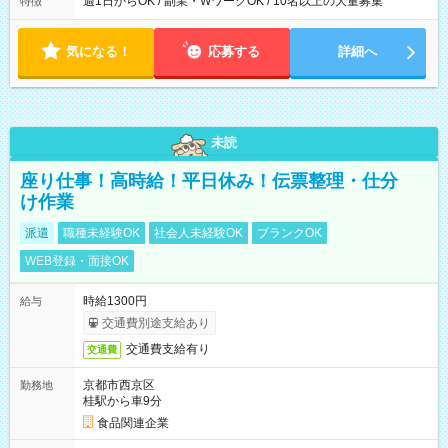
週1日からOK / 副業・WワークOK / 10名以上の大量募集
特徴
気になる！
応募する
詳細へ
未読
座り仕事！高時給！平日休み！伝票整理・仕分
け作業
派遣
職種未経験OK
社会人未経験OK
ブランクOK
WEB登録・面接OK
時給1300円
給与
交通費別途支給あり
交通費支給有り
交通費
京都市西京区
勤務地
桂駅から車9分
食品関連企業