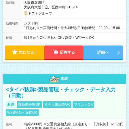
大阪市淀川区
勤務地
大阪府大阪市淀川区西中島5-13-14
ギフトグループ
シフト制
勤務時間
1日あたりの実働時間：最大4時間/日 勤務時間：11:00～15:00
（実働4時間） ★週1日～勤務OK！ ★土日のみ・平日のみも
OK！ ★シフト自己申告制！ ★残業なし！次の予定も立てやすい
週1日からOK / 日払いOK / 副業・WワークOK
特徴
♪
気になる！
応募する
詳細へ
未読
<タイパ抜群>製品管理・チェック・データ入力
（日勤）
派遣
職種未経験OK
社会人未経験OK
ブランクOK
WEB登録・面接OK
時給2000円 ※交通費全額支給（規定あり） 【月収例】32.0万円
給与
（20日勤務 ※残業ナシの場合）