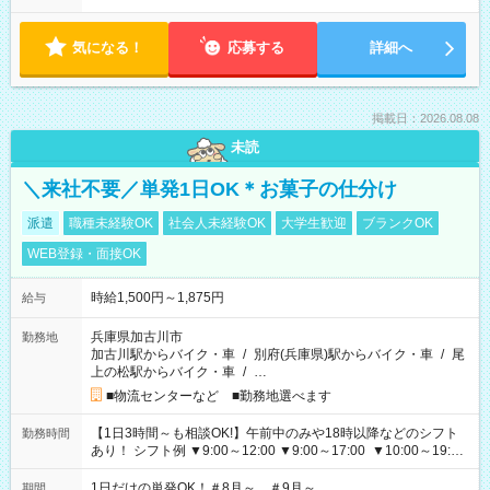
気になる！
応募する
詳細へ
掲載日：2026.08.08
未読
＼来社不要／単発1日OK＊お菓子の仕分け
派遣
職種未経験OK
社会人未経験OK
大学生歓迎
ブランクOK
WEB登録・面接OK
時給1,500円～1,875円
給与
兵庫県加古川市
勤務地
加古川駅からバイク・車
/
別府(兵庫県)駅からバイク・車
/
尾
上の松駅からバイク・車
/
…
■物流センターなど ■勤務地選べます
【1日3時間～も相談OK!】午前中のみや18時以降などのシフト
勤務時間
あり！ シフト例 ▼9:00～12:00 ▼9:00～17:00 ▼10:00～19:00
▼18:00～21:00
1日だけの単発OK！＃8月～ ＃9月～
期間