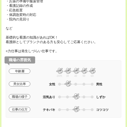
・お薬の準備や服薬管理
・看護記録の作成
・応急処置
・体調急変時の対応
・院内の見回り
など
基礎的な看護の知識があればOK！
看護師としてブランクのある方も安心してご応募ください。
○力仕事は発生しづらい仕事です。
職場の雰囲気
年齢層
20代
30
40
50
60
男女比率
女性
男性
職場の様子
活気あり
しずか
仕事の仕方
テキパキ
コツコツ