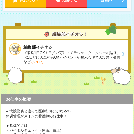
気になる！
応募する
詳細へ
編集部イチオシ
《単発1日OK！日払い可》＊チラシのモクモクシール貼り、
《1日だけの単発もOK》イベントや展示会場での設営・撤去
など
(8/7UP!)
お仕事の概要
≪病院勤務と違って医療行為は少なめ≫
体調管理がメインの看護師のお仕事！
▼具体的には…
・バイタルチェック（体温、血圧）