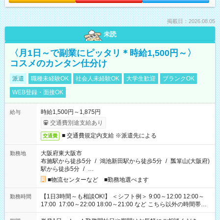
掲載日：2026.08.05
未読
〈月1日～で副業にピッタリ＊時給1,500円～〉
コスメのカンタン仕分け
派遣
職種未経験OK
社会人未経験OK
大学生歓迎
ブランクOK
WEB登録・面接OK
時給1,500円～1,875円
給与
交通費別途支給あり
■ 交通費規定内支給 ※派遣先による
交通費
大阪府東大阪市
勤務地
布施駅から徒歩5分
/
鴻池新田駅から徒歩5分
/
瓢箪山(大阪府)
駅から徒歩5分
/
…
■物流センターなど ■勤務地選べます
【1日3時間～も相談OK!】 ＜シフト例＞ 9:00～12:00 12:00～
勤務時間
17:00 17:00～22:00 18:00～21:00 など こちら以外の時間帯も
お気軽にご相談ください！