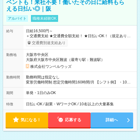
ベントも！来社不要！働いたその日に給料もら
える日払い◎｜阪
アルバイト
職種未経験OK
日給16,500円～
給与
＋交通費支給 ★交通費全額支給！ ★日払いOK！（規定あり） ┗
働いたその日に現金GET♪ お仕事後はコンビニATMから 日払
交通費別途支給あり
い分を引き落とせます！ 【試用期間】試用期間なし
大阪市中央区
勤務地
大阪府大阪市中央区難波（最寄り駅：難波駅）
株式会社ワンベルウッズ
勤務時間は指定なし
勤務時間
変形労働時間制 想定労働時間160時間/月 【シフト例】 ・10：
00～20：00
単発・1日のみOK
期間
日払いOK / 副業・WワークOK / 10名以上の大量募集
特徴
気になる！
応募する
詳細へ