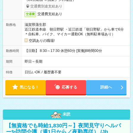
交通費別途支給あり
交通費支給あり
交通費
滋賀県蒲生郡
勤務地
近江鉄道本線 朝日野駅 ・近江鉄道「朝日野駅」から車で6分
＊自転車、バイク、マイカー通勤OK（無料駐車場あり）
空調ありの職場!
【日勤】 8:30～17:30 休憩60分 [実働]8時間00分
勤務時間
即日～長期
期間
日払いOK
/
履歴書不要
特徴
気になる！
応募する
詳細へ
未読
【無資格でも時給1,830円～】夜間見守りヘルパ
ー✨訪問介護（週1日から／夜勤専従） /Jb