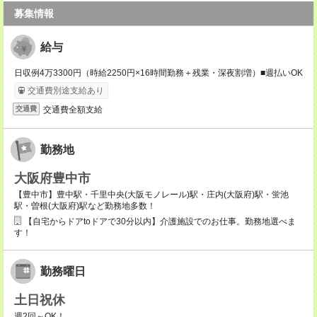
募集情報
給与
日収例4万3300円（時給2250円×16時間勤務＋残業・深夜割増）■週払いOK
交通費別途支給あり
交通費全額支給
交通費
勤務地
大阪府豊中市
【豊中市】豊中駅・千里中央(大阪モノレール)駅・庄内(大阪府)駅・蛍池
駅・曽根(大阪府)駅など勤務地多数！
【自宅からドアtoドアで30分以内】介護施設でのお仕事。勤務地選べま
す！
勤務曜日
土日祝休
週2回～OK！