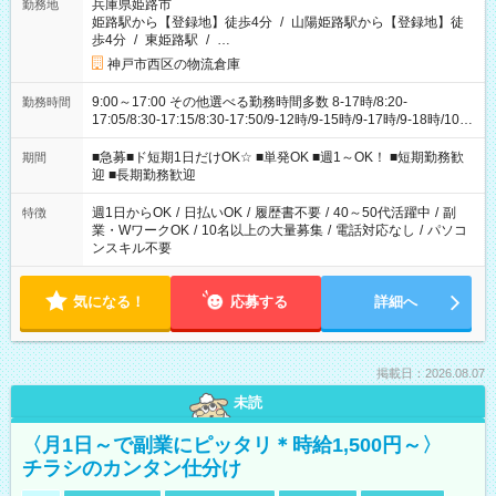
兵庫県姫路市
勤務地
姫路駅から【登録地】徒歩4分
/
山陽姫路駅から【登録地】徒
歩4分
/
東姫路駅
/
…
神戸市西区の物流倉庫
9:00～17:00 その他選べる勤務時間多数 8-17時/8:20-
勤務時間
17:05/8:30-17:15/8:30-17:50/9-12時/9-15時/9-17時/9-18時/10-
18時 などなど！ ご都合に合わせてお選びいただけます〇
■急募■ド短期1日だけOK☆ ■単発OK ■週1～OK！ ■短期勤務歓
期間
迎 ■長期勤務歓迎
週1日からOK
/
日払いOK
/
履歴書不要
/
40～50代活躍中
/
副
特徴
業・WワークOK
/
10名以上の大量募集
/
電話対応なし
/
パソコ
ンスキル不要
気になる！
応募する
詳細へ
掲載日：2026.08.07
未読
〈月1日～で副業にピッタリ＊時給1,500円～〉
チラシのカンタン仕分け