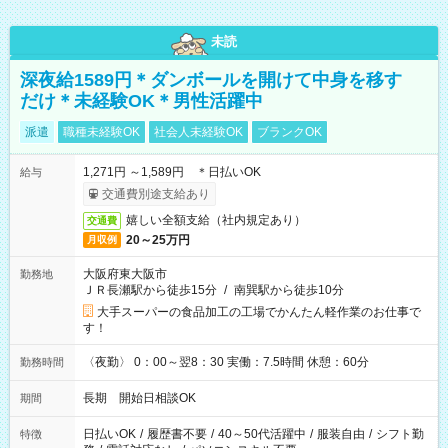
未読
深夜給1589円＊ダンボールを開けて中身を移す
だけ＊未経験OK＊男性活躍中
派遣
職種未経験OK
社会人未経験OK
ブランクOK
1,271円 ～1,589円 ＊日払いOK
給与
交通費別途支給あり
嬉しい全額支給（社内規定あり）
交通費
20～25万円
月収例
大阪府東大阪市
勤務地
ＪＲ長瀬駅から徒歩15分
/
南巽駅から徒歩10分
大手スーパーの食品加工の工場でかんたん軽作業のお仕事で
す！
〈夜勤〉 0：00～翌8：30 実働：7.5時間 休憩：60分
勤務時間
長期 開始日相談OK
期間
日払いOK
/
履歴書不要
/
40～50代活躍中
/
服装自由
/
シフト勤
特徴