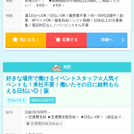
単発1日～！ ★勤務開始日や期間はお気軽にご相談くださ
期間
い！ ＃8月～ ＃9月～
週1日からOK
/
日払いOK
/
履歴書不要
/
40～50代活躍中
/
副
特徴
業・WワークOK
/
服装自由
/
シフト勤務
/
10名以上の大量募
集
/
電話対応なし
/
パソコンスキル不要
気になる！
応募する
詳細へ
未読
好きな場所で働けるイベントスタッフ☆人気イ
ベントも！来社不要！働いたその日に給料もら
える日払い◎｜阪
アルバイト
職種未経験OK
日給16,500円～
給与
＋交通費支給 ★交通費全額支給！ ★日払いOK！（規定あり） ┗
働いたその日に現金GET♪ お仕事後はコンビニATMから 日払
交通費別途支給あり
い分を引き落とせます！ 【試用期間】試用期間なし