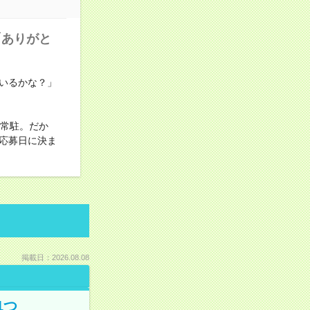
「ありがと
いるかな？」
が常駐。だか
応募日に決ま
掲載日：2026.08.08
1つ