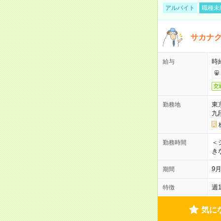
アルバイト
職種未
サカナク
時
給与
交
東
勤務地
九
＜シ
勤務時間
き
9
期間
週
特徴
気に