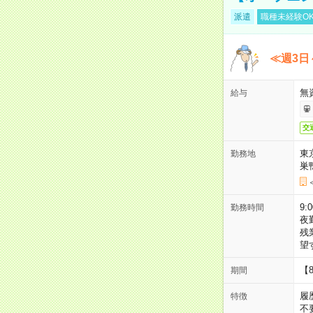
派遣
職種未経験O
≪週3日
無
給与
交
東
勤務地
巣
9:
勤務時間
夜
残
望
【
期間
履
特徴
不