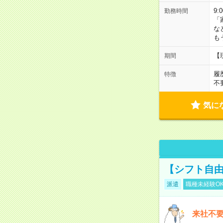
9:
勤務時間
「
な
も
【
期間
履
特徴
不
気に
【シフト自由
派遣
職種未経験O
来社不要