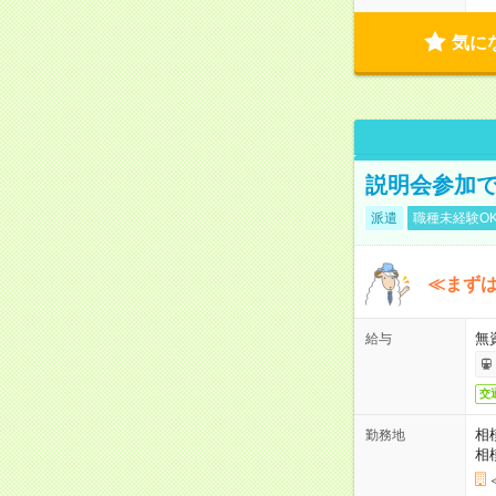
気に
説明会参加で
派遣
職種未経験O
≪まずは
無
給与
交
相
勤務地
相