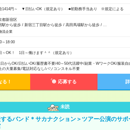
給1414円～ ▼日払いOK（規定あり） ■初勤務手当あり ※規定による
京都新宿区
宿駅から徒歩
/
新宿三丁目駅から徒歩
/
高田馬場駅から徒歩
/
…
物流企業
00～18:00
日～OK！ 1日～働けます＾＾（規定あり）
1日からOK
/
日払いOK
/
履歴書不要
/
40～50代活躍中
/
副業・WワークOK
/
服装自
上の大量募集
/
電話対応なし
/
パソコンスキル不要
なる！
応募する
詳
未読
表するバンド＊サカナクション＞ツアー公演のサポ
館