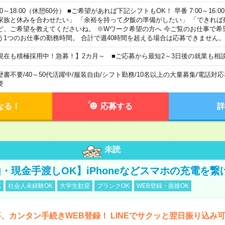
00～18:00（休憩60分） ■ご希望があれば下記シフトもOK！ 早番 7:00～16:00 遅
家族と休みを合わせたい」 「余裕を持って夕飯の準備がしたい」 「できれば
ど、ご希望を教えてくださいね。 ※Wワーク希望の方へ 今ご覧のお仕事で希
う1つのお仕事の勤務時間。 合計で週40時間を超える場合は応募できません。
現在も積極採用中！急募！】2カ月～ ■ご応募から最短2～3日後の就業も相
歴書不要
/
40～50代活躍中
/
服装自由
/
シフト勤務
/
10名以上の大量募集
/
電話対応
要
なる！
応募する
詳
未読
・現金手渡しOK】iPhoneなどスマホの充電を繋
K
社会人未経験OK
大学生歓迎
ブランクOK
WEB登録・面接OK
、カンタン手続きWEB登録！ LINEでサクッと翌日振り込み