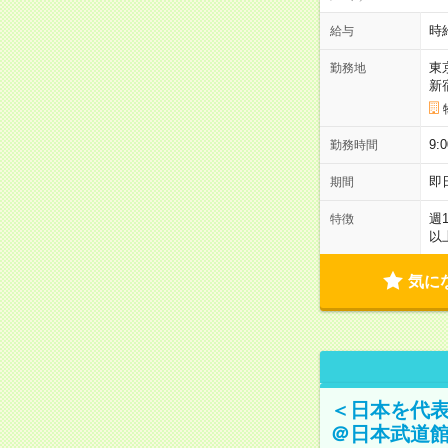
時
給与
東
勤務地
新
9:
勤務時間
即
期間
週
特徴
以
気に
＜日本を代
＠日本武道