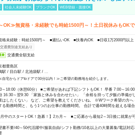
K
社会人未経験OK
ブランクOK
WEB登録・面接OK
～OK≫無資格・未経験でも時給1500円～！土日祝休みもOK
資格未経験：時給1500円～ ■週払いOK ■扶養内OK ■日収1万2000円以上
交通費別途支給あり
交通費全額支給
通費
京都豊島区
鴨駅
/
目白駅
/
北池袋駅
/
…
≪自宅からドアtoドアで30分以内！≫ご希望の勤務地を紹介します。
00～18:00（休憩60分） ■ご希望があれば下記シフトもOK！ 早番 7:00～16:00 遅
勤 16:30～翌9:30 「家族と休みを合わせたい」 「余裕を持って夕飯の準備
業はしたくない」 など、ご希望を教えてくださいね。 ※Wワーク希望の方へ
する勤務時間と、もう1つのお仕事の勤務時間。 合計で週40時間を超える場
8月中のスタートOK！急募！】2カ月～ ■ご応募から最短2～3日後に就業が
歴書不要
/
40～50代活躍中
/
服装自由
/
シフト勤務
/
10名以上の大量募集
/
電話対応
要