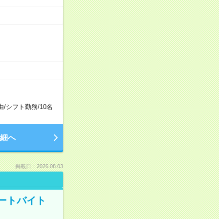
由
/
シフト勤務
/
10名
細へ
掲載日：2026.08.03
ートバイト