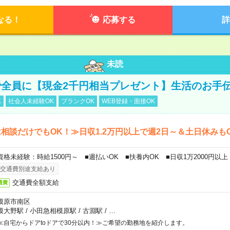
なる！
応募する
詳
未読
全員に【現金2千円相当プレゼント】生活のお手
K
社会人未経験OK
ブランクOK
WEB登録・面接OK
相談だけでもOK！≫日収1.2万円以上で週2日～＆土日休みも
資格未経験：時給1500円～ ■週払いOK ■扶養内OK ■日収1万2000円以上
交通費別途支給あり
交通費全額支給
通費
模原市南区
模大野駅
/
小田急相模原駅
/
古淵駅
/
…
≪自宅からドアtoドアで30分以内！≫ご希望の勤務地を紹介します。