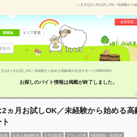
＼まずは2ヵ月お試しOK／未経験から始
会員登録
エリア変更
関東版
望条件
ずは2ヵ月お試しOK／未経験から始める高齢者の生活サポート(98883392）
お探しのバイト情報は掲載が終了しました。
は2ヵ月お試しOK／未経験から始める高
ート
験OK
社会人未経験OK
大学生歓迎
ブランクOK
WEB登録・面接OK