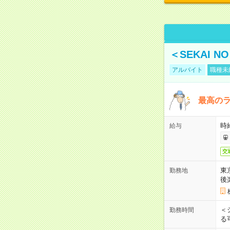
＜SEKAI 
アルバイト
職種未
最高のラ
時
給与
交
東
勤務地
後
＜
勤務時間
る