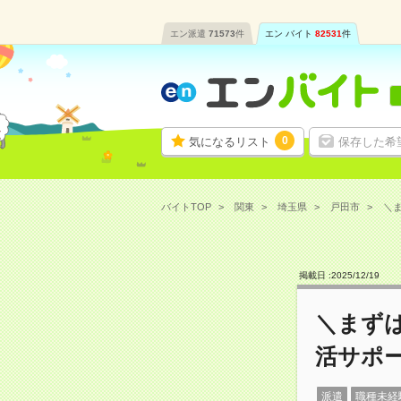
エン派遣
71573
件
エン バイト
82531
件
0
気になるリスト
保存した希
バイトTOP
関東
埼玉県
戸田市
＼ま
掲載日 :
2025
/
12
/
19
＼まず
活サポ
派遣
職種未経