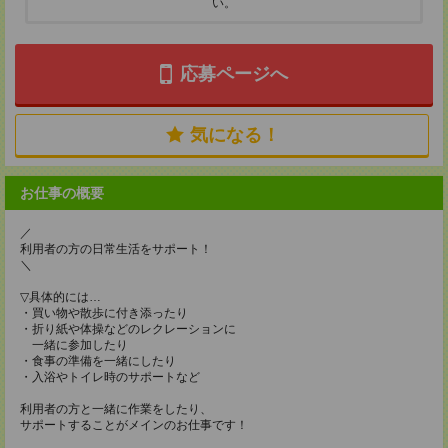
い。
応募ページへ
気になる！
お仕事の概要
／
利用者の方の日常生活をサポート！
＼
▽具体的には…
・買い物や散歩に付き添ったり
・折り紙や体操などのレクレーションに
一緒に参加したり
・食事の準備を一緒にしたり
・入浴やトイレ時のサポートなど
利用者の方と一緒に作業をしたり、
サポートすることがメインのお仕事です！