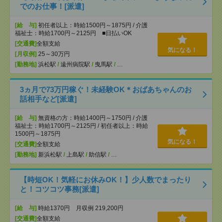
でのお仕事！[派遣]
[給 与]
初任者以上：時給1500円～1875円 / 介護
福祉士：時給1700円～2125円 ■日払いOK
[交通費]
全額支給
気になる！
[月収例]
25～30万円
[勤務地]
浜松駅
/
遠州病院駅
/
曳馬駅
/
…
3ヵ月で73万円稼ぐ！未経験OK＊おばあちゃんのお
話相手など[派遣]
[給 与]
無資格の方：時給1400円～1750円 / 介護
福祉士：時給1700円～2125円 / 初任者以上：時給
1500円～1875円
気になる！
[交通費]
全額支給
[勤務地]
新浜松駅
/
上島駅
/
助信駅
/
…
【時短OK！気軽にお休みOK！】少人数でまったり
と！コツコツ事務[派遣]
[給 与]
時給1370円 月収例 219,200円
[交通費]
全額支給