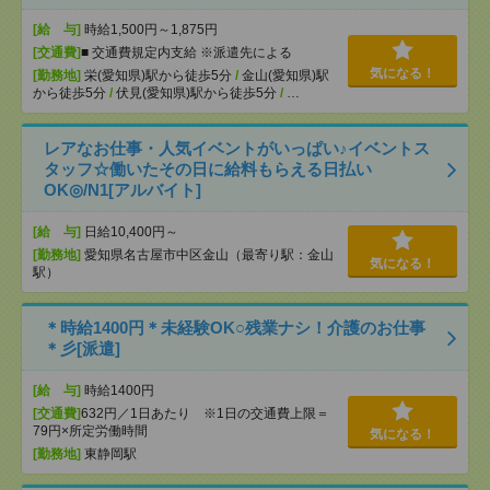
[給 与]
時給1,500円～1,875円
[交通費]
■ 交通費規定内支給 ※派遣先による
気になる！
[勤務地]
栄(愛知県)駅から徒歩5分
/
金山(愛知県)駅
から徒歩5分
/
伏見(愛知県)駅から徒歩5分
/
…
レアなお仕事・人気イベントがいっぱい♪イベントス
タッフ☆働いたその日に給料もらえる日払い
OK◎/N1[アルバイト]
[給 与]
日給10,400円～
[勤務地]
愛知県名古屋市中区金山（最寄り駅：金山
気になる！
駅）
＊時給1400円＊未経験OK○残業ナシ！介護のお仕事
＊彡[派遣]
[給 与]
時給1400円
[交通費]
632円／1日あたり ※1日の交通費上限＝
79円×所定労働時間
気になる！
[勤務地]
東静岡駅