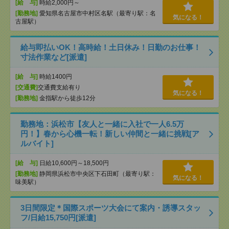
[給 与]
時給2,000円～
[勤務地]
愛知県名古屋市中村区名駅（最寄り駅：名
気になる！
古屋駅）
給与即払いOK！高時給！土日休み！日勤のお仕事！
寸法作業など[派遣]
[給 与]
時給1400円
[交通費]
交通費支給有り
気になる！
[勤務地]
金指駅から徒歩12分
勤務地：浜松市【友人と一緒に入社で一人6.5万
円！】春から心機一転！新しい仲間と一緒に挑戦[ア
ルバイト]
[給 与]
日給10,600円～18,500円
[勤務地]
静岡県浜松市中央区下石田町（最寄り駅：
気になる！
味美駅）
3日間限定＊国際スポーツ大会にて案内・誘導スタッ
フ/日給15,750円[派遣]