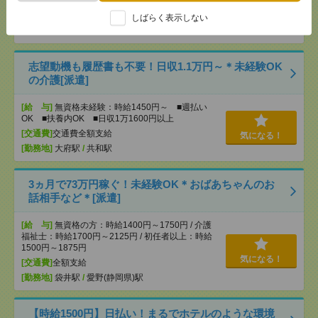
[交通費]
交通費全額支給
気になる！
しばらく表示しない
[勤務地]
名古屋大学駅
/
千種駅
/
東山公園(愛知県)駅
/
…
志望動機も履歴書も不要！日収1.1万円～＊未経験OK
の介護[派遣]
[給 与]
無資格未経験：時給1450円～ ■週払い
OK ■扶養内OK ■日収1万1600円以上
[交通費]
交通費全額支給
気になる！
[勤務地]
大府駅
/
共和駅
3ヵ月で73万円稼ぐ！未経験OK＊おばあちゃんのお
話相手など＊[派遣]
[給 与]
無資格の方：時給1400円～1750円 / 介護
福祉士：時給1700円～2125円 / 初任者以上：時給
1500円～1875円
気になる！
[交通費]
全額支給
[勤務地]
袋井駅
/
愛野(静岡県)駅
【時給1500円】日払い！まるでホテルのような環境