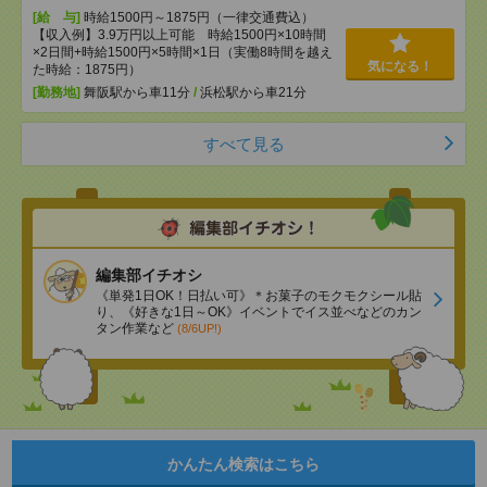
[給 与]
時給1500円～1875円（一律交通費込）
【収入例】3.9万円以上可能 時給1500円×10時間
×2日間+時給1500円×5時間×1日（実働8時間を越え
気になる！
た時給：1875円）
[勤務地]
舞阪駅から車11分
/
浜松駅から車21分
すべて見る
編集部イチオシ
《単発1日OK！日払い可》＊お菓子のモクモクシール貼
り、《好きな1日～OK》イベントでイス並べなどのカン
タン作業など
(8/6UP!)
かんたん検索はこちら