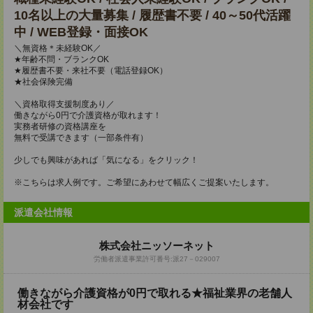
10名以上の大量募集 / 履歴書不要 / 40～50代活躍
中 / WEB登録・面接OK
＼無資格＊未経験OK／
★年齢不問・ブランクOK
★履歴書不要・来社不要（電話登録OK）
★社会保険完備
＼資格取得支援制度あり／
働きながら0円で介護資格が取れます！
実務者研修の資格講座を
無料で受講できます（一部条件有）
少しでも興味があれば「気になる」をクリック！
※こちらは求人例です。ご希望にあわせて幅広くご提案いたします。
派遣会社情報
株式会社ニッソーネット
労働者派遣事業許可番号:派27－029007
働きながら介護資格が0円で取れる★福祉業界の老舗人
材会社です