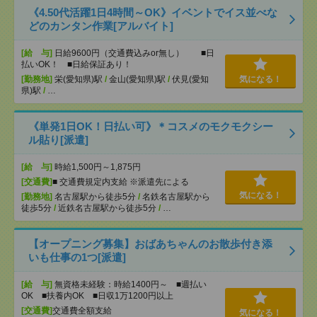
《4.50代活躍1日4時間～OK》イベントでイス並べな
どのカンタン作業[アルバイト]
[給 与]
日給9600円（交通費込みor無し） ■日
払いOK！ ■日給保証あり！
[勤務地]
栄(愛知県)駅
/
金山(愛知県)駅
/
伏見(愛知
気になる！
県)駅
/
…
《単発1日OK！日払い可》＊コスメのモクモクシー
ル貼り[派遣]
[給 与]
時給1,500円～1,875円
[交通費]
■ 交通費規定内支給 ※派遣先による
気になる！
[勤務地]
名古屋駅から徒歩5分
/
名鉄名古屋駅から
徒歩5分
/
近鉄名古屋駅から徒歩5分
/
…
【オープニング募集】おばあちゃんのお散歩付き添
いも仕事の1つ[派遣]
[給 与]
無資格未経験：時給1400円～ ■週払い
OK ■扶養内OK ■日収1万1200円以上
[交通費]
交通費全額支給
気になる！