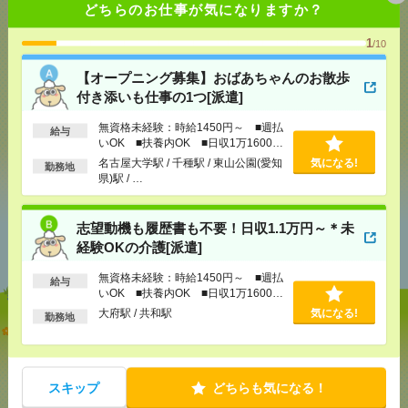
どちらのお仕事が気になりますか？
気になる！
1
/10
【オープニング募集】おばあちゃんのお散歩
付き添いも仕事の1つ[派遣]
メール
LINE
で送る
で送る
無資格未経験：時給1450円～ ■週払
給与
いOK ■扶養内OK ■日収1万1600円
以上
シェア
ツイート
ブックマーク
名古屋大学駅 / 千種駅 / 東山公園(愛知
気になる!
勤務地
県)駅 / …
志望動機も履歴書も不要！日収1.1万円～＊未
あなたの閲覧履歴からの
経験OKの介護[派遣]
おすすめ
無資格未経験：時給1450円～ ■週払
給与
いOK ■扶養内OK ■日収1万1600円
以上
大府駅 / 共和駅
気になる!
勤務地
【オープニング募集】おばあちゃんのお散歩付き添
いも仕事の1つ[派遣]
[給 与]
無資格未経験：時給1450円～ ■週払い
スキップ
どちらも気になる！
OK ■扶養内OK ■日収1万1600円以上