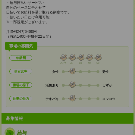
～給与日払いサービス～
自分のペースに合わせて
日払いでお給料を受け取れる制度です。
・使いたい日だけ利用可能
※一部規定がございます。
月収例24万6400円
（時給1400円×8H×22日間）
職場の雰囲気
年齢層
20代
30
40
50
60
男女比率
女性
男性
職場の様子
活気あり
しずか
仕事の仕方
テキパキ
コツコツ
募集情報
給与