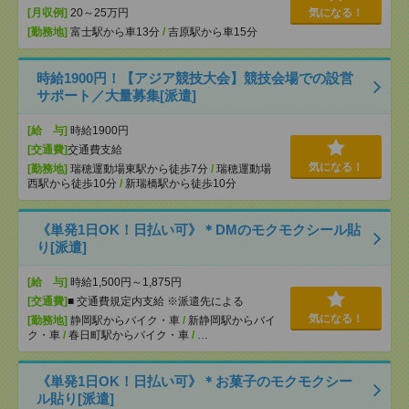
[月収例]
20～25万円
気になる！
[勤務地]
富士駅から車13分
/
吉原駅から車15分
時給1900円！【アジア競技大会】競技会場での設営
サポート／大量募集[派遣]
[給 与]
時給1900円
[交通費]
交通費支給
気になる！
[勤務地]
瑞穂運動場東駅から徒歩7分
/
瑞穂運動場
西駅から徒歩10分
/
新瑞橋駅から徒歩10分
《単発1日OK！日払い可》＊DMのモクモクシール貼
り[派遣]
[給 与]
時給1,500円～1,875円
[交通費]
■ 交通費規定内支給 ※派遣先による
気になる！
[勤務地]
静岡駅からバイク・車
/
新静岡駅からバイ
ク・車
/
春日町駅からバイク・車
/
…
《単発1日OK！日払い可》＊お菓子のモクモクシー
ル貼り[派遣]