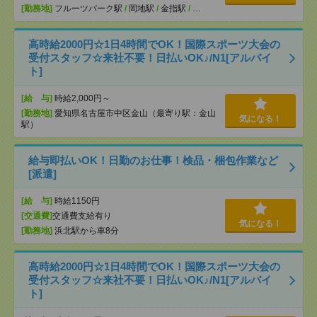
[勤務地]
フルーツパーク駅
/
岡地駅
/
金指駅
/
…
高時給2000円☆1日4時間でOK！国際スポーツ大会の
受付スタッフ☆来社不要！日払いOK♪/N1[アルバイ
ト]
[給 与]
時給2,000円～
[勤務地]
愛知県名古屋市中区金山（最寄り駅：金山
気になる！
駅）
給与即払いOK！日勤のお仕事！検品・梱包作業など
[派遣]
[給 与]
時給1150円
[交通費]
交通費支給有り
気になる！
[勤務地]
浜北駅から車8分
高時給2000円☆1日4時間でOK！国際スポーツ大会の
受付スタッフ☆来社不要！日払いOK♪/N1[アルバイ
ト]