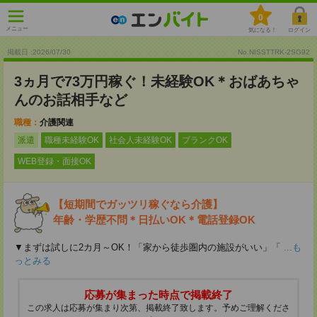
0
メニュー
気になる！
ログイン
掲載日 :2026
/
07
/
30
No.NISSTTRK-2SG92
3ヵ月で73万円稼ぐ！未経験OK＊おばあちゃ
んのお話相手など
職種：
介護関連
派遣
職種未経験OK
社会人未経験OK
ブランクOK
WEB登録・面接OK
【短期間でガッツリ稼ぐなら介護】
年齢・学歴不問＊日払いOK＊電話登録OK
▼まずは試しに2カ月～OK！「家から徒歩圏内の施設がいい」「
...も
っとみる
応募が集まった時点で掲載終了
この求人は応募が集まり次第、掲載終了致します。予めご理解くださ