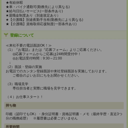
★有給休暇
★車・バイク通勤可(勤務先により異なる)
★給与日払いサービス(一部条件あり)
★退職金制度あり（別途規定あり）
★【介護職】別途夜勤手当有(勤務先により異なる)
★【介護職】資格取得応援制度(一部条件あり)
登録について
≪来社不要の電話面談OK！≫
（1）『お電話』または『応募フォーム』よりご応募ください。
◎応募フォームからご応募は24時間受付中！
◎お電話受付時間：9:30～21:00
↓
（2）面談・登録の実施
お電話でのカンタン登録面談や来社登録面談を実施しております。
ご都合のよいお日にちをお聞かせください。
（3）職場見学
専任担当者と実際に職場を見学できます。
（４）お仕事スタート！
持ち物
印鑑（認印でもOK）・身分証明書・資格証明書・メモ（最終学歴・直近3つ
分の職務経歴） ※履歴書は必要ございません
所要時間