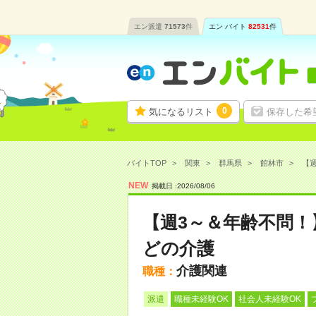
エン派遣
71573
件
エン バイト
82531
件
0
気になるリスト
保存した希
バイトTOP
関東
群馬県
館林市
【週
NEW
掲載日 :
2026
/
08
/
06
【週3～＆年齢不問
どの介護
介護関連
職種：
派遣
職種未経験OK
社会人未経験OK