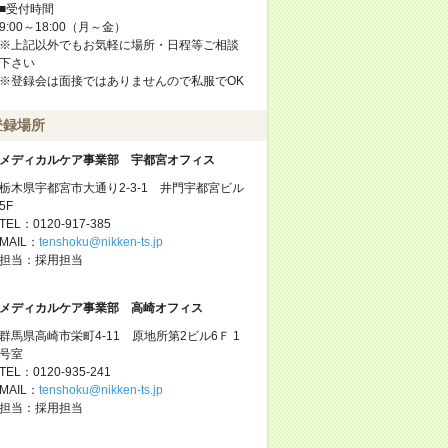
■受付時間
9:00～18:00（月～金）
※上記以外でもお気軽に場所・日程等ご相談
下さい
※登録会は面接ではありませんので私服でOK
登録場所
メディカルケア事業部 宇都宮オフィス
栃木県宇都宮市大通り2-3-1 井門宇都宮ビル
5F
TEL：0120-917-385
MAIL：
tenshoku@nikken-ts.jp
担当：採用担当
メディカルケア事業部 高崎オフィス
群馬県高崎市栄町4-11 原地所第2ビル6Ｆ 1
号室
TEL：0120-935-241
MAIL：
tenshoku@nikken-ts.jp
担当：採用担当