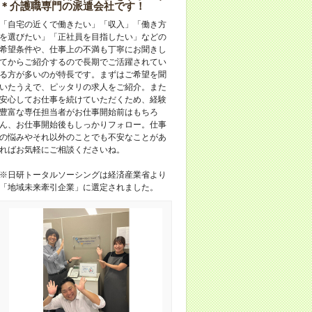
＊介護職専門の派遣会社です！
「自宅の近くで働きたい」「収入」「働き方
を選びたい」「正社員を目指したい」などの
希望条件や、仕事上の不満も丁寧にお聞きし
てからご紹介するので長期でご活躍されてい
る方が多いのが特長です。まずはご希望を聞
いたうえで、ピッタリの求人をご紹介。また
安心してお仕事を続けていただくため、経験
豊富な専任担当者がお仕事開始前はもちろ
ん、お仕事開始後もしっかりフォロー。仕事
の悩みやそれ以外のことでも不安なことがあ
ればお気軽にご相談くださいね。
※日研トータルソーシングは経済産業省より
「地域未来牽引企業」に選定されました。