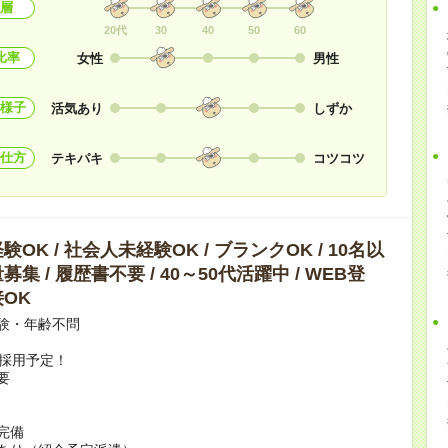
層
20代
30
40
50
60
比率
女性
男性
様子
活気あり
しずか
仕方
テキパキ
コツコツ
OK / 社会人未経験OK / ブランクOK / 10名以
集 / 履歴書不要 / 40～50代活躍中 / WEB登
OK
験・年齢不問
上採用予定！
要
完備