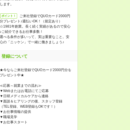
します。
ご来社登録でQUOカード2000円
ポイント！
分プレゼント♪週払いOK！（規定あり）
☆1981年創業。長く続く実績があるので安心
♪ご紹介できるお仕事多数！
選べる条件が多いって、実は重要なこと。安
心の「ニッケン」で一緒に働きましょう♪
登録について
★今ならご来社登録でQUOカード2000円分を
プレゼント中★
≪応募～就業までの流れ≫
▼Webまたはお電話にてご応募
▼日研メディカルケアから連絡
▼面談＆ヒアリングの後、スタッフ登録
（TEL登録、WEB登録もOKです！）
▼お仕事情報の提供
▼職場見学
▼お仕事スタート