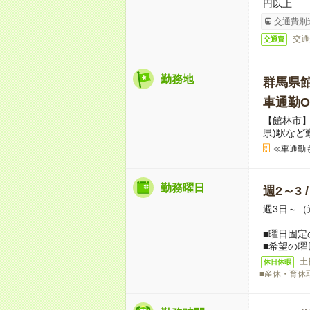
円以上
交通費別
交通
交通費
勤務地
群馬県
車通勤O
【館林市】
県)駅など
≪車通勤
勤務曜日
週2～3 
週3日～（
■曜日固定
■希望の曜
土
休日休暇
■産休・育休