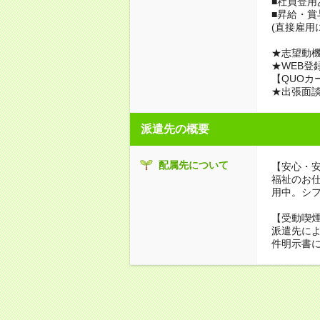
■社員登用
■昇給・
(直接雇用
★志望動機
★WEB登
【QUOカ
★出張面
派遣先の概要
配属先について
【安心・
福祉のお
用中。シ
【受動喫
派遣先に
件明示書