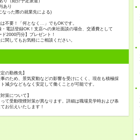
あり（紹介予定派遣）
賞与あり
になった際の就業先による)
は不要！「何となく…」でもOKです。
録・電話登録OK！支店への来社面談の場合、交通費として
ード2000円分】プレゼント！
談に関してもお気軽にご相談ください。
安定の勤務先】
仕事のため、景気変動などの影響を受けにくく、現在も積極採
フト減少などもなく安定して働くことが可能です。
煙対策について】
よって受動喫煙対策が異なります。詳細は職場見学時および条
にてお伝えいたします！