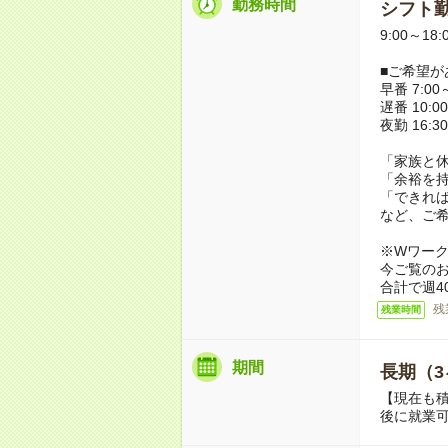
勤務時間
シフト勤
9:00～18
■ご希望が
早番 7:00～
遅番 10:00
夜勤 16:3
「家族と
「余裕を
「できれ
など、ご
※Wワー
今ご覧の
合計で週4
残
残業時間
期間
長期（3
【現在も積
後に就業