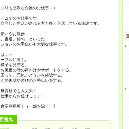
見回りも立派な介護のお仕事！＞
ホームでのお仕事です。
、自立した生活が送れる方も多く入居している施設です。
手伝いやお散歩、
り、書道、俳句…といった
ーションのお手伝いも大切な仕事です。
には…＞
テーブルに運ぶ。
の様子を見守る。
やお風呂の時の声かけやサポートをする。
見回って、元気かどうかを確認する。
さんの趣味や遊びのお手伝いをする。
・無資格でも大丈夫！
仕事からお任せします！
の食堂利用可！（一部を除く）】
雰囲気