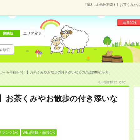
【週3～＆年齢不問！】お茶くみやお散
会員登録
エリア変更
関東版
望条件
3～＆年齢不問！】お茶くみやお散歩の付き添いなどの介護(98626966）
No.NSGTK25_OFC
！】お茶くみやお散歩の付き添いな
ブランクOK
WEB登録・面接OK