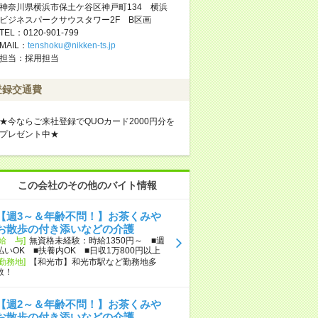
神奈川県横浜市保土ケ谷区神戸町134 横浜
ビジネスパークサウスタワー2F B区画
TEL：0120-901-799
MAIL：
tenshoku@nikken-ts.jp
担当：採用担当
登録交通費
★今ならご来社登録でQUOカード2000円分を
プレゼント中★
この会社のその他のバイト情報
【週3～＆年齢不問！】お茶くみや
お散歩の付き添いなどの介護
[給 与]
無資格未経験：時給1350円～ ■週
払いOK ■扶養内OK ■日収1万800円以上
[勤務地]
【和光市】和光市駅など勤務地多
数！
【週2～＆年齢不問！】お茶くみや
お散歩の付き添いなどの介護