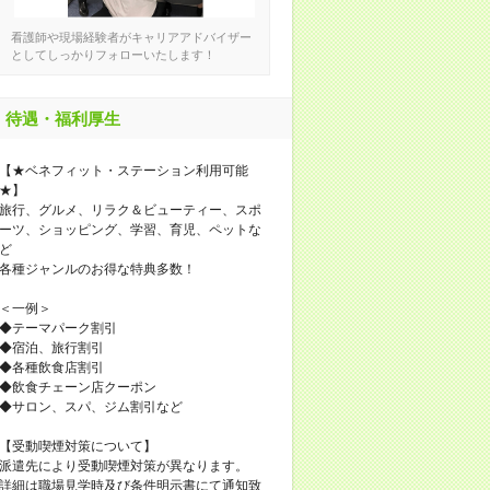
看護師や現場経験者がキャリアアドバイザー
としてしっかりフォローいたします！
待遇・福利厚生
【★ベネフィット・ステーション利用可能
★】
旅行、グルメ、リラク＆ビューティー、スポ
ーツ、ショッピング、学習、育児、ペットな
ど
各種ジャンルのお得な特典多数！
＜一例＞
◆テーマパーク割引
◆宿泊、旅行割引
◆各種飲食店割引
◆飲食チェーン店クーポン
◆サロン、スパ、ジム割引など
【受動喫煙対策について】
派遣先により受動喫煙対策が異なります。
詳細は職場見学時及び条件明示書にて通知致