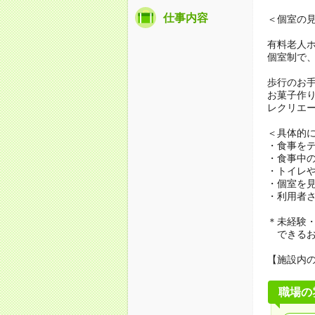
仕事内容
＜個室の
有料老人
個室制で
歩行のお
お菓子作
レクリエ
＜具体的
・食事を
・食事中
・トイレ
・個室を
・利用者
＊未経験
できるお
【施設内
職場の