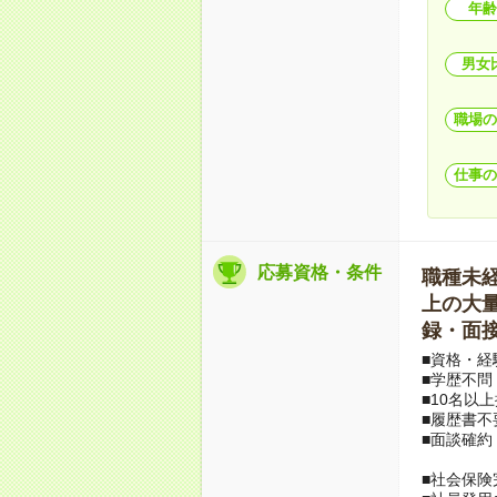
年齢
男女
職場の
仕事の
応募資格・条件
職種未経験
上の大量募
録・面接
■資格・経
■学歴不問
■10名以
■履歴書不
■面談確約
■社会保険