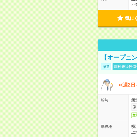
不
気に
【オープニン
派遣
職種未経験O
≪週2日
無
給与
交
横
勤務地
上