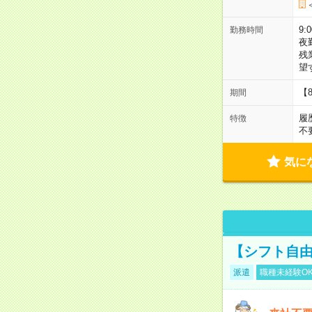
9:
勤務時間
夜
残
望
【
期間
履
特徴
不
気に
【シフト自由
派遣
職種未経験O