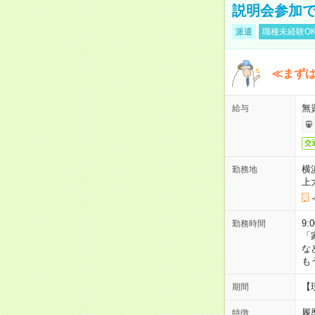
説明会参加で
派遣
職種未経験O
≪まずは
無
給与
交
横
勤務地
上
9:
勤務時間
「
な
も
【
期間
履
特徴