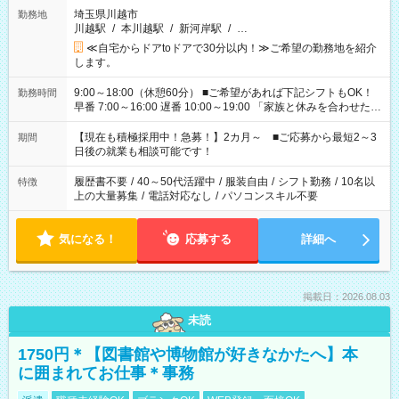
埼玉県川越市
勤務地
川越駅
/
本川越駅
/
新河岸駅
/
…
≪自宅からドアtoドアで30分以内！≫ご希望の勤務地を紹介
します。
9:00～18:00（休憩60分） ■ご希望があれば下記シフトもOK！
勤務時間
早番 7:00～16:00 遅番 10:00～19:00 「家族と休みを合わせた
い」 「余裕を持って夕飯の準備がしたい」 「できれば残業はし
たくない」 など、ご希望を教えてくださいね。 ※Wワーク希望
【現在も積極採用中！急募！】2カ月～ ■ご応募から最短2～3
期間
の方へ 今ご覧のお仕事で希望する勤務時間と、もう1つのお仕事
日後の就業も相談可能です！
の勤務時間。 合計で週40時間を超える場合は応募できません。
履歴書不要
/
40～50代活躍中
/
服装自由
/
シフト勤務
/
10名以
特徴
上の大量募集
/
電話対応なし
/
パソコンスキル不要
気になる！
応募する
詳細へ
掲載日：2026.08.03
未読
1750円＊【図書館や博物館が好きなかたへ】本
に囲まれてお仕事＊事務