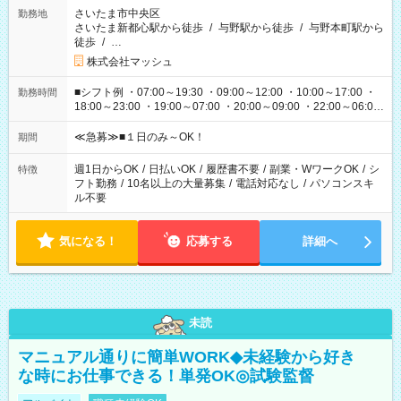
さいたま市中央区
勤務地
さいたま新都心駅から徒歩
/
与野駅から徒歩
/
与野本町駅から
徒歩
/
…
株式会社マッシュ
■シフト例 ・07:00～19:30 ・09:00～12:00 ・10:00～17:00 ・
勤務時間
18:00～23:00 ・19:00～07:00 ・20:00～09:00 ・22:00～06:00
etc ★最短で3時間で5,120円のお仕事から 15時間で2万円近く稼
げるお仕事も！ ご希望のお時間に合わせてご紹介！ ※シフトは
≪急募≫■１日のみ～OK！
期間
現場によって異なります。 ※勿論、休憩時間はあるのでご安心
ください！
週1日からOK
/
日払いOK
/
履歴書不要
/
副業・WワークOK
/
シ
特徴
フト勤務
/
10名以上の大量募集
/
電話対応なし
/
パソコンスキ
ル不要
気になる！
応募する
詳細へ
未読
マニュアル通りに簡単WORK◆未経験から好き
な時にお仕事できる！単発OK◎試験監督