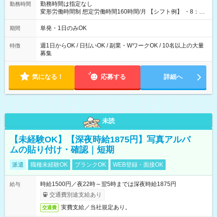
勤務時間は指定なし
勤務時間
変形労働時間制 想定労働時間160時間/月 【シフト例】 ・8：00
～21：00
単発・1日のみOK
期間
週1日からOK / 日払いOK / 副業・WワークOK / 10名以上の大量
特徴
募集
気になる！
応募する
詳細へ
未読
【未経験OK】【深夜時給1875円】写真アルバ
ムの貼り付け・確認｜短期
派遣
職種未経験OK
ブランクOK
WEB登録・面接OK
時給1500円／夜22時～翌5時までは深夜時給1875円
給与
交通費別途支給あり
実費支給／当社規定あり。
交通費