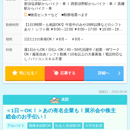
那須塩原駅からバイク・車
/
西那須野駅からバイク・車
/
黒磯
駅からバイク・車
■物流センターなど ■勤務地選べます
【1日3時間～も相談OK!】午前中のみや18時以降などのシフト
勤務時間
あり！ シフト例 ▼9:00～12:00 ▼9:00～17:00 ▼10:00～19:00
▼18:00～21:00
1日だけの単発OK！＃8月～ ＃9月～
期間
週1日からOK
/
日払いOK
/
40～50代活躍中
/
副業・Wワーク
特徴
OK
/
服装自由
/
シフト勤務
/
10名以上の大量募集
/
電話対応な
し
/
パソコンスキル不要
気になる！
応募する
詳細へ
掲載日：2026.08.06
未読
＜1日～OK！＞あの有名企業も！展示会や株主
総会のお手伝い！
アルバイト
職種未経験OK
社会人未経験OK
大学生歓迎