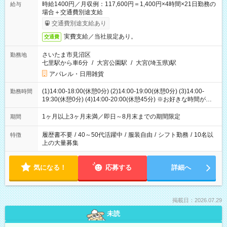
時給1400円／月収例：117,600円＝1,400円×4時間×21日勤務の
給与
場合＋交通費別途支給
交通費別途支給あり
実費支給／当社規定あり。
交通費
さいたま市見沼区
勤務地
七里駅から車6分
/
大宮公園駅
/
大宮(埼玉県)駅
アパレル・日用雑貨
(1)14:00-18:00(休憩0分) (2)14:00-19:00(休憩0分) (3)14:00-
勤務時間
19:30(休憩0分) (4)14:00-20:00(休憩45分) ※お好きな時間が選べ
ます
1ヶ月以上3ヶ月未満／即日～8月末までの期間限定
期間
履歴書不要
/
40～50代活躍中
/
服装自由
/
シフト勤務
/
10名以
特徴
上の大量募集
気になる！
応募する
詳細へ
掲載日：2026.07.29
未読