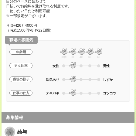
自分のペースに合わせて
日払いでお給料を受け取れる制度です。
・使いたい日だけ利用可能
※一部規定がございます。
月収例26万4000円
（時給1500円×8H×22日間）
職場の雰囲気
年齢層
20代
30
40
50
60
男女比率
女性
男性
職場の様子
活気あり
しずか
仕事の仕方
テキパキ
コツコツ
募集情報
給与