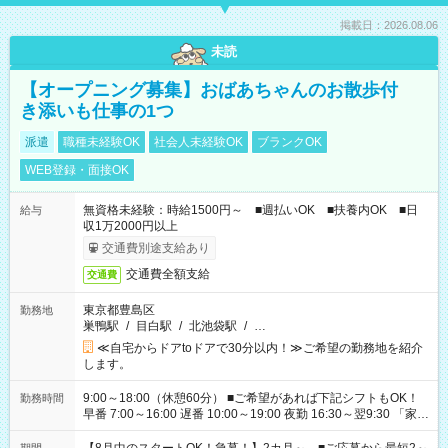
掲載日：2026.08.06
未読
【オープニング募集】おばあちゃんのお散歩付
き添いも仕事の1つ
派遣
職種未経験OK
社会人未経験OK
ブランクOK
WEB登録・面接OK
無資格未経験：時給1500円～ ■週払いOK ■扶養内OK ■日
給与
収1万2000円以上
交通費別途支給あり
交通費全額支給
交通費
東京都豊島区
勤務地
巣鴨駅
/
目白駅
/
北池袋駅
/
…
≪自宅からドアtoドアで30分以内！≫ご希望の勤務地を紹介
します。
9:00～18:00（休憩60分） ■ご希望があれば下記シフトもOK！
勤務時間
早番 7:00～16:00 遅番 10:00～19:00 夜勤 16:30～翌9:30 「家族
と休みを合わせたい」 「余裕を持って夕飯の準備がしたい」
「できれば残業はしたくない」 など、ご希望を教えてください