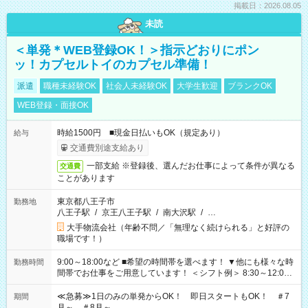
掲載日：2026.08.05
未読
＜単発＊WEB登録OK！＞指示どおりにポン
ッ！カプセルトイのカプセル準備！
派遣
職種未経験OK
社会人未経験OK
大学生歓迎
ブランクOK
WEB登録・面接OK
時給1500円 ■現金日払いもOK（規定あり）
給与
交通費別途支給あり
一部支給 ※登録後、選んだお仕事によって条件が異なる
交通費
ことがあります
東京都八王子市
勤務地
八王子駅
/
京王八王子駅
/
南大沢駅
/
…
大手物流会社（年齢不問／「無理なく続けられる」と好評の
職場です！）
9:00～18:00など ■希望の時間帯を選べます！ ▼他にも様々な時
勤務時間
間帯でお仕事をご用意しています！ ＜シフト例＞ 8:30～12:00
17:00～22:00 13:00～22:00 22:00～翌6:00 など
≪急募≫1日のみの単発からOK！ 即日スタートもOK！ ＃7
期間
月～ ＃8月～