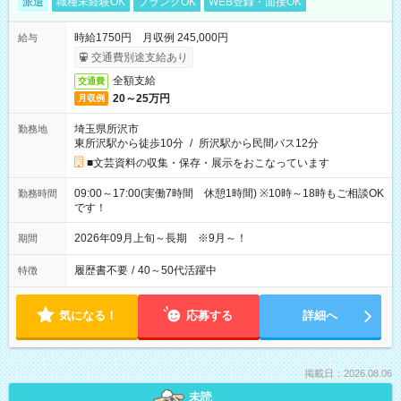
派遣
職種未経験OK
ブランクOK
WEB登録・面接OK
時給1750円 月収例 245,000円
給与
交通費別途支給あり
全額支給
交通費
20～25万円
月収例
埼玉県所沢市
勤務地
東所沢駅から徒歩10分
/
所沢駅から民間バス12分
■文芸資料の収集・保存・展示をおこなっています
09:00～17:00(実働7時間 休憩1時間) ※10時～18時もご相談OK
勤務時間
です！
2026年09月上旬～長期 ※9月～！
期間
履歴書不要
/
40～50代活躍中
特徴
気になる！
応募する
詳細へ
掲載日：2026.08.06
未読