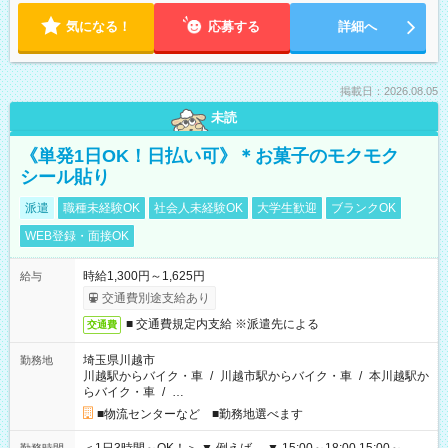
気になる！
応募する
詳細へ
掲載日：2026.08.05
未読
《単発1日OK！日払い可》＊お菓子のモクモク
シール貼り
派遣
職種未経験OK
社会人未経験OK
大学生歓迎
ブランクOK
WEB登録・面接OK
時給1,300円～1,625円
給与
交通費別途支給あり
■ 交通費規定内支給 ※派遣先による
交通費
埼玉県川越市
勤務地
川越駅からバイク・車
/
川越市駅からバイク・車
/
本川越駅か
らバイク・車
/
…
■物流センターなど ■勤務地選べます