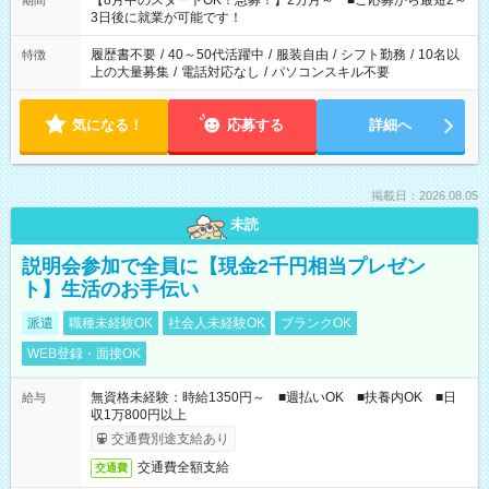
【8月中のスタートOK！急募！】2カ月～ ■ご応募から最短2～
期間
ね。 ※Wワーク希望の方へ 今ご覧のお仕事で希望する勤務時間
3日後に就業が可能です！
と、もう1つのお仕事の勤務時間。 合計で週40時間を超える場
合は応募できません。
履歴書不要
/
40～50代活躍中
/
服装自由
/
シフト勤務
/
10名以
特徴
上の大量募集
/
電話対応なし
/
パソコンスキル不要
気になる！
応募する
詳細へ
掲載日：2026.08.05
未読
説明会参加で全員に【現金2千円相当プレゼン
ト】生活のお手伝い
派遣
職種未経験OK
社会人未経験OK
ブランクOK
WEB登録・面接OK
無資格未経験：時給1350円～ ■週払いOK ■扶養内OK ■日
給与
収1万800円以上
交通費別途支給あり
交通費全額支給
交通費