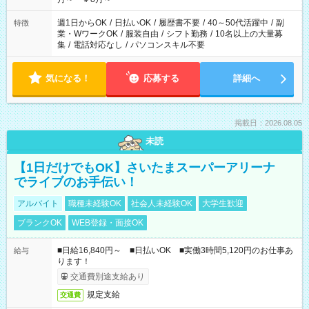
週1日からOK
/
日払いOK
/
履歴書不要
/
40～50代活躍中
/
副
特徴
業・WワークOK
/
服装自由
/
シフト勤務
/
10名以上の大量募
集
/
電話対応なし
/
パソコンスキル不要
気になる！
応募する
詳細へ
掲載日：2026.08.05
未読
【1日だけでもOK】さいたまスーパーアリーナ
でライブのお手伝い！
アルバイト
職種未経験OK
社会人未経験OK
大学生歓迎
ブランクOK
WEB登録・面接OK
■日給16,840円～ ■日払いOK ■実働3時間5,120円のお仕事あ
給与
ります！
交通費別途支給あり
規定支給
交通費