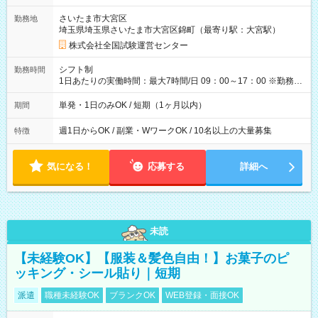
取れます。 ※手数料418円がかかります。 【過去試験日の収入
さいたま市大宮区
勤務地
例】 ・河合塾模擬試験 8:30～17:30（休憩1時間） 時給1,300円
埼玉県埼玉県さいたま市大宮区錦町（最寄り駅：大宮駅）
×8時間＝日収10,400円＋交通費 ※当日の役割により時給＋100
円の場合あり ・国家試験 7:00～13:30（休憩なし） 時給1,300
株式会社全国試験運営センター
円（役割手当＋100円）×6時間＝日収8,400円＋交通費 【試用期
間】試用期間なし
シフト制
勤務時間
1日あたりの実働時間：最大7時間/日 09：00～17：00 ※勤務時
間は 試験により異なります。
単発・1日のみOK / 短期（1ヶ月以内）
期間
週1日からOK / 副業・WワークOK / 10名以上の大量募集
特徴
気になる！
応募する
詳細へ
未読
【未経験OK】【服装＆髪色自由！】お菓子のピ
ッキング・シール貼り｜短期
派遣
職種未経験OK
ブランクOK
WEB登録・面接OK