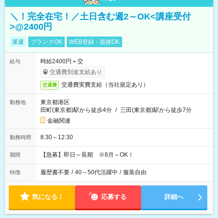
＼！完全在宅！／土日含む週2～OK<講座受付
>@2400円
派遣
ブランクOK
WEB登録・面接OK
時給2400円＋交
給与
交通費別途支給あり
交通費実費支給（当社規定あり）
交通費
東京都港区
勤務地
田町(東京都)駅から徒歩4分
/
三田(東京都)駅から徒歩7分
金融関連
8:30～12:30
勤務時間
【急募】即日～長期 ※8月～OK！
期間
履歴書不要
/
40～50代活躍中
/
服装自由
特徴
気になる！
応募する
詳細へ