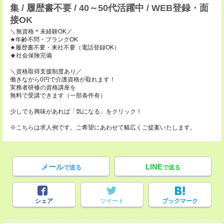
集 / 履歴書不要 / 40～50代活躍中 / WEB登録・面
接OK
＼無資格＊未経験OK／
★年齢不問・ブランクOK
★履歴書不要・来社不要（電話登録OK）
★社会保険完備
＼資格取得支援制度あり／
働きながら0円で介護資格が取れます！
実務者研修の資格講座を
無料で受講できます（一部条件有）
少しでも興味があれば「気になる」をクリック！
※こちらは求人例です。ご希望にあわせて幅広くご提案いたします。
メール
LINE
で送る
で送る
シェア
ツイート
ブックマーク