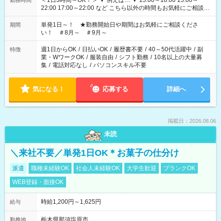
＜1日3時間～OK！＞ ▼ 例えば… ▼ 15:00～18:00 15:00～
勤務時間
22:00 17:00～22:00 など こちら以外の時間もお気軽にご相談く
ださい！
単発1日～！ ★勤務開始日や期間はお気軽にご相談くださ
期間
い！ ＃8月～ ＃9月～
週1日からOK
/
日払いOK
/
履歴書不要
/
40～50代活躍中
/
副
特徴
業・WワークOK
/
服装自由
/
シフト勤務
/
10名以上の大量募
集
/
電話対応なし
/
パソコンスキル不要
気になる！
応募する
詳細へ
掲載日：2026.08.06
未読
＼来社不要／単発1日OK＊お菓子の仕分け
派遣
職種未経験OK
社会人未経験OK
大学生歓迎
ブランクOK
WEB登録・面接OK
時給1,200円～1,625円
給与
栃木県那須塩原市
勤務地