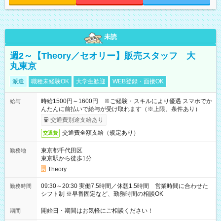
未読
週2～【Theory／セオリー】販売スタッフ 大
丸東京
派遣
職種未経験OK
大学生歓迎
WEB登録・面接OK
時給1500円～1600円 ※ご経験・スキルにより優遇 スマホでか
給与
んたんに前払いで給与が受け取れます（※上限、条件あり）
交通費別途支給あり
交通費全額支給（規定あり）
交通費
東京都千代田区
勤務地
東京駅から徒歩1分
Theory
09:30～20:30 実働7.5時間／休憩1.5時間 営業時間に合わせた
勤務時間
シフト制 ※早番固定など、勤務時間の相談OK
開始日・期間はお気軽にご相談ください！
期間