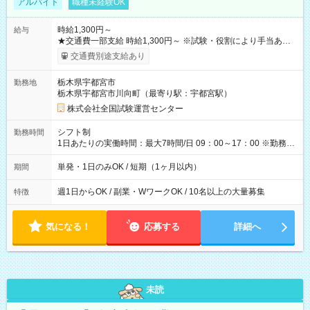
アルバイト
職種未経験OK
時給1,300円～
給与
★交通費一部支給 時給1,300円～ ※試験・役割により手当あり
※勤務回数により昇給あり 【即給（前払い）オプションあ
交通費別途支給あり
り！】 希望される場合、勤務から1週間ほどで給与の一部を受け
取れます。 ※手数料418円がかかります。 【過去試験日の収入
栃木県宇都宮市
勤務地
例】 ・河合塾模擬試験 8:30～17:30（休憩1時間） 時給1,300円
栃木県宇都宮市川向町（最寄り駅：宇都宮駅）
×8時間＝日収10,400円＋交通費 ※当日の役割により時給＋100
円の場合あり ・国家試験 7:00～13:30（休憩なし） 時給1,300
株式会社全国試験運営センター
円（役割手当＋100円）×6時間＝日収8,400円＋交通費 【試用期
間】試用期間なし
シフト制
勤務時間
1日あたりの実働時間：最大7時間/日 09：00～17：00 ※勤務時
間は 試験により異なります。
単発・1日のみOK / 短期（1ヶ月以内）
期間
週1日からOK / 副業・WワークOK / 10名以上の大量募集
特徴
気になる！
応募する
詳細へ
未読