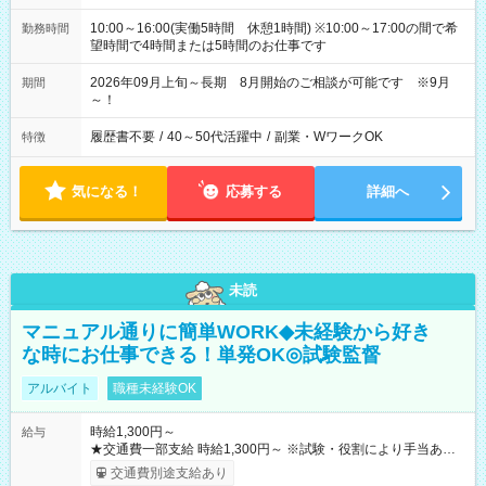
10:00～16:00(実働5時間 休憩1時間) ※10:00～17:00の間で希
勤務時間
望時間で4時間または5時間のお仕事です
2026年09月上旬～長期 8月開始のご相談が可能です ※9月
期間
～！
履歴書不要
/
40～50代活躍中
/
副業・WワークOK
特徴
気になる！
応募する
詳細へ
未読
マニュアル通りに簡単WORK◆未経験から好き
な時にお仕事できる！単発OK◎試験監督
アルバイト
職種未経験OK
時給1,300円～
給与
★交通費一部支給 時給1,300円～ ※試験・役割により手当あり
※勤務回数により昇給あり 【即給（前払い）オプションあ
交通費別途支給あり
り！】 希望される場合、勤務から1週間ほどで給与の一部を受け