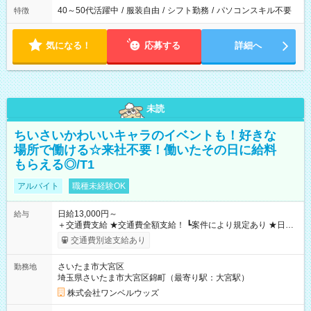
40～50代活躍中
/
服装自由
/
シフト勤務
/
パソコンスキル不要
特徴
気になる！
応募する
詳細へ
未読
ちいさいかわいいキャラのイベントも！好きな
場所で働ける☆来社不要！働いたその日に給料
もらえる◎/T1
アルバイト
職種未経験OK
日給13,000円～
給与
＋交通費支給 ★交通費全額支給！ ┗案件により規定あり ★日払
いOK！（規定あり） ┗働いたその日に現金GET♪ お仕事後はコ
交通費別途支給あり
ンビニATMから 日払い分を引き落とせます！ 【試用期間】試
用期間なし
さいたま市大宮区
勤務地
埼玉県さいたま市大宮区錦町（最寄り駅：大宮駅）
株式会社ワンベルウッズ