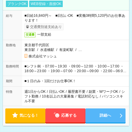
ブランクOK
WEB登録・面接OK
■日給16,840円～ ■日払いOK ■実働3時間5,120円のお仕事あ
給与
ります！
交通費別途支給あり
一部支給
交通費
東京都千代田区
勤務地
東京駅
/
水道橋駅
/
有楽町駅
/
…
株式会社マッシュ
■シフト例 ・07:00～19:30 ・09:00～12:00 ・10:00～17:00 ・
勤務時間
18:00～23:00 ・19:00～07:00 ・20:00～09:00 ・22:00～06:00
etc ★最短で3時間で5,120円のお仕事から 15時間で2万円近く稼
げるお仕事も！ ご希望のお時間に合わせてご紹介！ ※シフトは
■１日のみ・1回だけお仕事OK！
期間
現場によって異なります。 ※勿論、休憩時間はあるのでご安心
ください！
週1日からOK
/
日払いOK
/
履歴書不要
/
副業・WワークOK
/
シ
特徴
フト勤務
/
10名以上の大量募集
/
電話対応なし
/
パソコンスキ
ル不要
気になる！
応募する
詳細へ