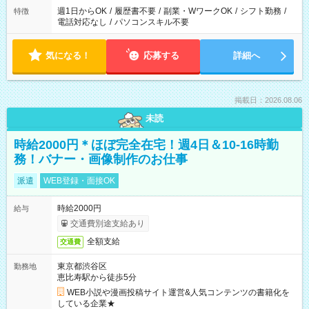
週1日からOK
/
履歴書不要
/
副業・WワークOK
/
シフト勤務
/
特徴
電話対応なし
/
パソコンスキル不要
気になる！
応募する
詳細へ
掲載日：2026.08.06
未読
時給2000円＊ほぼ完全在宅！週4日＆10-16時勤
務！バナー・画像制作のお仕事
派遣
WEB登録・面接OK
時給2000円
給与
交通費別途支給あり
全額支給
交通費
東京都渋谷区
勤務地
恵比寿駅から徒歩5分
WEB小説や漫画投稿サイト運営&人気コンテンツの書籍化を
している企業★