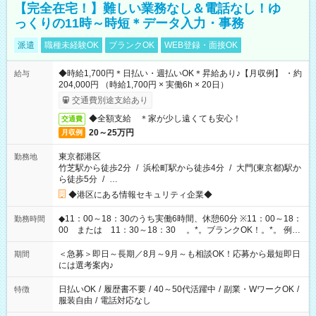
【完全在宅！】難しい業務なし＆電話なし！ゆ
っくりの11時～時短＊データ入力・事務
派遣
職種未経験OK
ブランクOK
WEB登録・面接OK
◆時給1,700円＊日払い・週払いOK＊昇給あり♪【月収例】 ・約
給与
204,000円 （時給1,700円 × 実働6h × 20日）
交通費別途支給あり
◆全額支給 ＊家が少し遠くても安心！
交通費
20～25万円
月収例
東京都港区
勤務地
竹芝駅から徒歩2分
/
浜松町駅から徒歩4分
/
大門(東京都)駅か
ら徒歩5分
/
…
◆港区にある情報セキュリティ企業◆
◆11：00～18：30のうち実働6時間、休憩60分 ※11：00～18：
勤務時間
00 または 11：30～18：30 。*。ブランクOK！。*。 例え
ば前職が、 在宅/財団法人/事務/コールセンター/受付/販売/カフェ
スタッフ スイーツ販売/ホテルフロント/化粧品販売/など 様々な
＜急募＞即日～長期／8月～9月～も相談OK！応募から最短即日
期間
業界から入社して活躍されています♪
には選考案内♪
日払いOK
/
履歴書不要
/
40～50代活躍中
/
副業・WワークOK
/
特徴
服装自由
/
電話対応なし