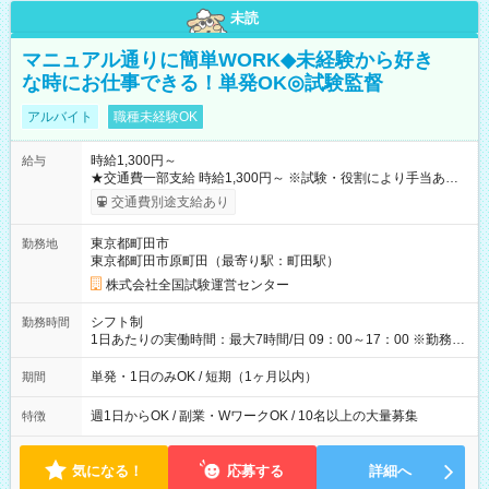
未読
マニュアル通りに簡単WORK◆未経験から好き
な時にお仕事できる！単発OK◎試験監督
アルバイト
職種未経験OK
時給1,300円～
給与
★交通費一部支給 時給1,300円～ ※試験・役割により手当あり
※勤務回数により昇給あり 【即給（前払い）オプションあ
交通費別途支給あり
り！】 希望される場合、勤務から1週間ほどで給与の一部を受け
取れます。 ※手数料418円がかかります。 【過去試験日の収入
東京都町田市
勤務地
例】 ・河合塾模擬試験 8:30～17:30（休憩1時間） 時給1,300円
東京都町田市原町田（最寄り駅：町田駅）
×8時間＝日収10,400円＋交通費 ※当日の役割により時給＋100
円の場合あり ・国家試験 7:00～13:30（休憩なし） 時給1,300
株式会社全国試験運営センター
円（役割手当＋100円）×6時間＝日収8,400円＋交通費 【試用期
間】試用期間なし
シフト制
勤務時間
1日あたりの実働時間：最大7時間/日 09：00～17：00 ※勤務時
間は 試験により異なります。
単発・1日のみOK / 短期（1ヶ月以内）
期間
週1日からOK / 副業・WワークOK / 10名以上の大量募集
特徴
気になる！
応募する
詳細へ