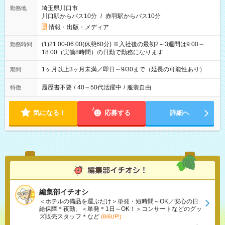
埼玉県川口市
勤務地
川口駅からバス10分
/
赤羽駅からバス10分
情報・出版・メディア
(1)21:00-06:00(休憩60分) ※入社後の最初2～3週間は9:00～
勤務時間
18:00（実働8時間）の日勤で勤務になります
1ヶ月以上3ヶ月未満／即日～9/30まで（延長の可能性あり）
期間
履歴書不要
/
40～50代活躍中
/
服装自由
特徴
気になる！
応募する
詳細へ
編集部イチオシ
＜ホテルの備品を運ぶだけ＞単発・短時間～OK／安心の日
給保障＊夜勤、＜単発＊1日～OK！＞コンサートなどのグッ
ズ販売スタッフ＊など
(8/6UP!)