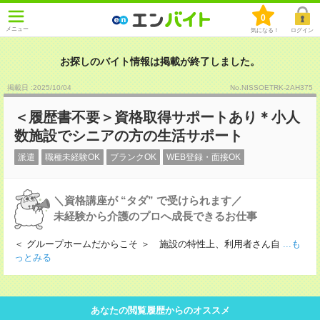
0
メニュー
気になる！
ログイン
お探しのバイト情報は掲載が終了しました。
掲載日 :2025
/
10
/
04
No.NISSOETRK-2AH375
＜履歴書不要＞資格取得サポートあり＊小人
数施設でシニアの方の生活サポート
派遣
職種未経験OK
ブランクOK
WEB登録・面接OK
＼資格講座が “タダ” で受けられます／
未経験から介護のプロへ成長できるお仕事
＜ グループホームだからこそ ＞ 施設の特性上、利用者さん自
...も
っとみる
あなたの閲覧履歴からのオススメ