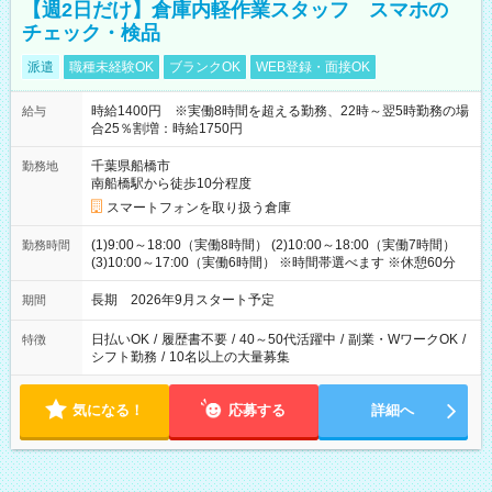
【週2日だけ】倉庫内軽作業スタッフ スマホの
チェック・検品
派遣
職種未経験OK
ブランクOK
WEB登録・面接OK
時給1400円 ※実働8時間を超える勤務、22時～翌5時勤務の場
給与
合25％割増：時給1750円
千葉県船橋市
勤務地
南船橋駅から徒歩10分程度
スマートフォンを取り扱う倉庫
(1)9:00～18:00（実働8時間） (2)10:00～18:00（実働7時間）
勤務時間
(3)10:00～17:00（実働6時間） ※時間帯選べます ※休憩60分
長期 2026年9月スタート予定
期間
日払いOK
/
履歴書不要
/
40～50代活躍中
/
副業・WワークOK
/
特徴
シフト勤務
/
10名以上の大量募集
気になる！
応募する
詳細へ