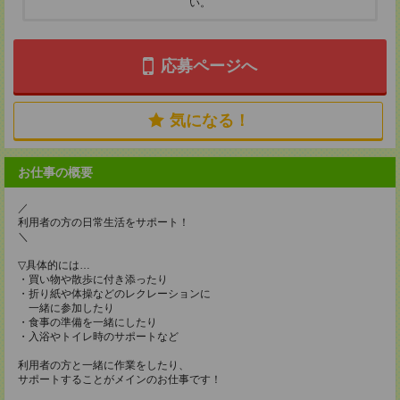
い。
応募ページへ
気になる！
お仕事の概要
／
利用者の方の日常生活をサポート！
＼
▽具体的には…
・買い物や散歩に付き添ったり
・折り紙や体操などのレクレーションに
一緒に参加したり
・食事の準備を一緒にしたり
・入浴やトイレ時のサポートなど
利用者の方と一緒に作業をしたり、
サポートすることがメインのお仕事です！