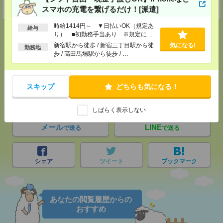
受付可能日時：9:30-19:00 ※電話受付時間⇒9:30-21:00
スマホの充電を繋げるだけ！[派遣]
時給1414円～ ▼日払いOK（規定あ
給与
り） ■初勤務手当あり ※規定によ
る
新宿駅から徒歩 / 新宿三丁目駅から徒
気になる!
勤務地
歩 / 高田馬場駅から徒歩 / …
応募ページへ
スキップ
どちらも気になる！
気になる！
しばらく表示しない
メール
LINE
で送る
で送る
シェア
ツイート
ブックマーク
あなたの閲覧履歴からの
おすすめ