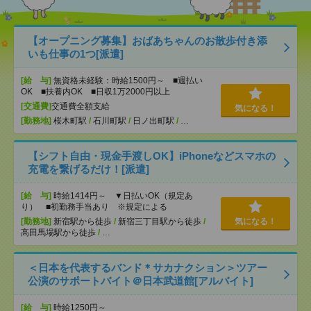
【オープニング募集】おばあちゃんのお散歩付き添
いも仕事の1つ[派遣]
[給 与]
無資格未経験：時給1500円～ ■週払い
OK ■扶養内OK ■日収1万2000円以上
[交通費]
交通費全額支給
気になる！
[勤務地]
桜木町駅
/
石川町駅
/
日ノ出町駅
/
…
【シフト自由・現金手渡しOK】iPhoneなどスマホの
充電を繋げるだけ！[派遣]
[給 与]
時給1414円～ ▼日払いOK（規定あ
り） ■初勤務手当あり ※規定による
[勤務地]
新宿駅から徒歩
/
新宿三丁目駅から徒歩
/
気になる！
高田馬場駅から徒歩
/
…
＜日本を代表するバンド＊サカナクション＞ツアー
公演のサポートバイト＠日本武道館[アルバイト]
[給 与]
時給1250円～