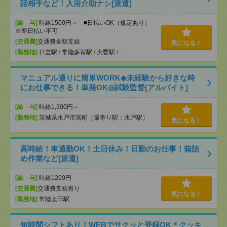
話相手など！入浴介助ナシ[派遣]
[給 与]
時給1500円～ ■日払いOK（規定あり）
※即日払い不可
[交通費]
交通費全額支給
気になる！
[勤務地]
日立駅
/
常陸多賀駅
/
大甕駅
/
…
マニュアル通りに簡単WORK◆未経験から好きな時
にお仕事できる！単発OK◎試験監督[アルバイト]
[給 与]
時給1,300円～
[勤務地]
茨城県水戸市宮町（最寄り駅：水戸駅）
気になる！
高時給！車通勤OK！土日休み！日勤のお仕事！箱詰
め作業など[派遣]
[給 与]
時給1200円
[交通費]
交通費支給有り
気になる！
[勤務地]
常陸太田駅
短時間シフトあり！WEBでサクッと登録OK＊クッキ