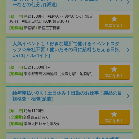
ーなどの仕分け[派遣]
[給 与]
時給1500円 ■日払い・週払いOK！(規定
あり) ■現金日払いもOK(規定あり)
気になる！
[勤務地]
新宿駅
/
新宿三丁目駅
人気イベントも！好きな場所で働けるイベントスタ
ッフ☆来社不要！働いたその日に給料もらえる日払
い/T1[アルバイト]
[給 与]
日給13,000円～
[勤務地]
東京都豊島区南池袋（最寄り駅：池袋駅）
気になる！
給与即払いOK！土日休み！日勤のお仕事！製品の目
視検査・梱包[派遣]
[給 与]
時給1120円
[交通費]
交通費支給有り
気になる！
[勤務地]
常陸太田駅から車8分