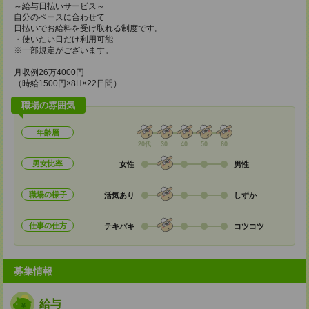
～給与日払いサービス～
自分のペースに合わせて
日払いでお給料を受け取れる制度です。
・使いたい日だけ利用可能
※一部規定がございます。
月収例26万4000円
（時給1500円×8H×22日間）
職場の雰囲気
年齢層
20代
30
40
50
60
男女比率
女性
男性
職場の様子
活気あり
しずか
仕事の仕方
テキパキ
コツコツ
募集情報
給与