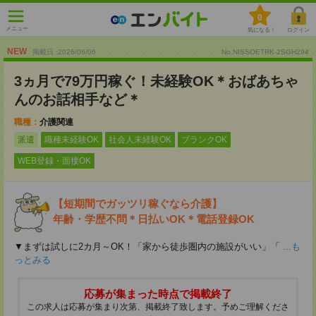
0
メニュー
気になる！
ログイン
NEW
掲載日 :2026
/
08
/
06
No.NISSOETRK-2SGH294
3ヵ月で79万円稼ぐ！未経験OK＊おばあちゃ
んのお話相手など＊
職種：
介護関連
派遣
職種未経験OK
社会人未経験OK
ブランクOK
WEB登録・面接OK
【短期間でガッツリ稼ぐなら介護】
年齢・学歴不問＊日払いOK＊電話登録OK
▼まずは試しに2カ月～OK！「家から徒歩圏内の施設がいい」「
...も
っとみる
応募が集まった時点で掲載終了
この求人は応募が集まり次第、掲載終了致します。予めご理解くださ