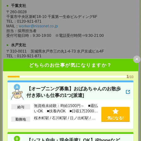
千葉支社
〒260-0028
千葉市中央区新町18-10 千葉第一生命ビルディング6F
TEL：0120-921-871
MAIL：
worker@nissonet.co.jp
担当：採用担当者
受付可能日時：9:30-19:00 ※電話受付時間⇒9:30-21:00
水戸支社
〒310-0011 茨城県水戸市三の丸1-4-73 水戸京成ビル4F
TEL：0120-921-871
×
MAIL：
worker@nissonet.co.jp
どちらのお仕事が気になりますか？
担当：採用担当者
受付可能日時：9:30-19:00 ※電話受付時間⇒9:30-21:00
1
/10
宇都宮支社
〒320-0811 栃木県宇都宮市大通り1-2-11 フコク生命ビル4F
【オープニング募集】おばあちゃんのお散歩
TEL：0120-921-871
付き添いも仕事の1つ[派遣]
MAIL：
worker@nissonet.co.jp
担当：採用担当者
受付可能日時：9:30-19:00 ※電話受付時間⇒9:30-21:00
無資格未経験：時給1500円～ ■週払
給与
いOK ■扶養内OK ■日収1万2000円
高崎支社
以上
桜木町駅 / 石川町駅 / 日ノ出町駅 / …
気になる!
勤務地
埼玉県さいたま市大宮区仲町2-23-2 大宮仲町センタービル3F（さいたま
支社内）
TEL：0120-921-871
MAIL：
worker@nissonet.co.jp
担当：採用担当者
【シフト自由・現金手渡しOK】iPhoneなど