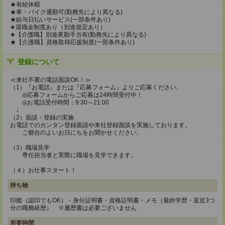
★有給休暇
★車・バイク通勤可(勤務先により異なる)
★給与日払いサービス(一部条件あり)
★退職金制度あり（別途規定あり）
★【介護職】別途夜勤手当有(勤務先により異なる)
★【介護職】資格取得応援制度(一部条件あり)
登録について
≪来社不要の電話面談OK！≫
（1）『お電話』または『応募フォーム』よりご応募ください。
◎応募フォームからご応募は24時間受付中！
◎お電話受付時間：9:30～21:00
↓
（2）面談・登録の実施
お電話でのカンタン登録面談や来社登録面談を実施しております。
ご都合のよいお日にちをお聞かせください。
（3）職場見学
専任担当者と実際に職場を見学できます。
（４）お仕事スタート！
持ち物
印鑑（認印でもOK）・身分証明書・資格証明書・メモ（最終学歴・直近3つ
分の職務経歴） ※履歴書は必要ございません
所要時間