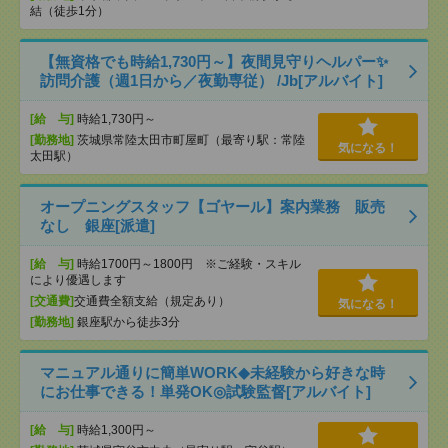
結（徒歩1分）
【無資格でも時給1,730円～】夜間見守りヘルパー✨
訪問介護（週1日から／夜勤専従） /Jb[アルバイト]
[給 与]
時給1,730円～
[勤務地]
茨城県常陸太田市町屋町（最寄り駅：常陸
気になる！
太田駅）
オープニングスタッフ【ゴヤール】案内業務 販売
なし 銀座[派遣]
[給 与]
時給1700円～1800円 ※ご経験・スキル
により優遇します
[交通費]
交通費全額支給（規定あり）
気になる！
[勤務地]
銀座駅から徒歩3分
マニュアル通りに簡単WORK◆未経験から好きな時
にお仕事できる！単発OK◎試験監督[アルバイト]
[給 与]
時給1,300円～