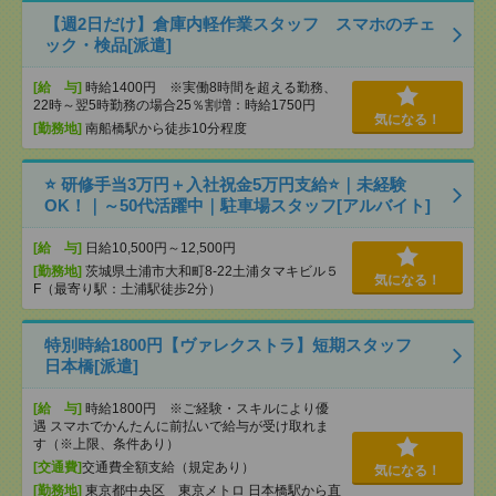
【週2日だけ】倉庫内軽作業スタッフ スマホのチェ
ック・検品[派遣]
[給 与]
時給1400円 ※実働8時間を超える勤務、
22時～翌5時勤務の場合25％割増：時給1750円
気になる！
[勤務地]
南船橋駅から徒歩10分程度
⭐ 研修手当3万円＋入社祝金5万円支給⭐｜未経験
OK！｜～50代活躍中｜駐車場スタッフ[アルバイト]
[給 与]
日給10,500円～12,500円
[勤務地]
茨城県土浦市大和町8-22土浦タマキビル５
気になる！
F（最寄り駅：土浦駅徒歩2分）
特別時給1800円【ヴァレクストラ】短期スタッフ
日本橋[派遣]
[給 与]
時給1800円 ※ご経験・スキルにより優
遇 スマホでかんたんに前払いで給与が受け取れま
す（※上限、条件あり）
[交通費]
交通費全額支給（規定あり）
気になる！
[勤務地]
東京都中央区 東京メトロ 日本橋駅から直