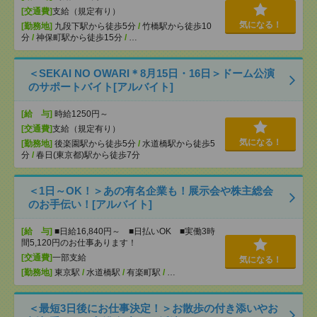
[交通費]
支給（規定有り）
気になる！
[勤務地]
九段下駅から徒歩5分
/
竹橋駅から徒歩10
分
/
神保町駅から徒歩15分
/
…
＜SEKAI NO OWARI＊8月15日・16日＞ドーム公演
のサポートバイト[アルバイト]
[給 与]
時給1250円～
[交通費]
支給（規定有り）
気になる！
[勤務地]
後楽園駅から徒歩5分
/
水道橋駅から徒歩5
分
/
春日(東京都)駅から徒歩7分
＜1日～OK！＞あの有名企業も！展示会や株主総会
のお手伝い！[アルバイト]
[給 与]
■日給16,840円～ ■日払いOK ■実働3時
間5,120円のお仕事あります！
[交通費]
一部支給
気になる！
[勤務地]
東京駅
/
水道橋駅
/
有楽町駅
/
…
＜最短3日後にお仕事決定！＞お散歩の付き添いやお