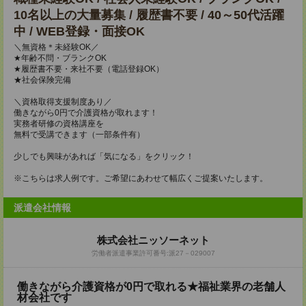
10名以上の大量募集 / 履歴書不要 / 40～50代活躍
中 / WEB登録・面接OK
＼無資格＊未経験OK／
★年齢不問・ブランクOK
★履歴書不要・来社不要（電話登録OK）
★社会保険完備
＼資格取得支援制度あり／
働きながら0円で介護資格が取れます！
実務者研修の資格講座を
無料で受講できます（一部条件有）
少しでも興味があれば「気になる」をクリック！
※こちらは求人例です。ご希望にあわせて幅広くご提案いたします。
派遣会社情報
株式会社ニッソーネット
労働者派遣事業許可番号:派27－029007
働きながら介護資格が0円で取れる★福祉業界の老舗人
材会社です