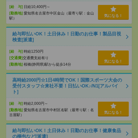
[給 与]
日給10,400円～
[勤務地]
愛知県名古屋市中区金山（最寄り駅：金山
気になる！
駅）
給与即払いOK！土日休み！日勤のお仕事！製品目視
検査[派遣]
[給 与]
時給1250円
[交通費]
交通費支給有り
気になる！
[勤務地]
桜橋(静岡県)駅から徒歩14分
高時給2000円☆1日4時間でOK！国際スポーツ大会の
受付スタッフ☆来社不要！日払いOK♪/N1[アルバイ
ト]
[給 与]
時給2,000円～
[勤務地]
愛知県名古屋市中村区名駅（最寄り駅：名
気になる！
古屋駅）
給与即払いOK！土日休み！日勤のお仕事！健康食品
の梱包など[派遣]