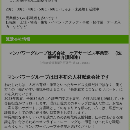
→ご希望があれば調整可能です
20代・30代・40代・50代・60代・しゅふ・未経験も活躍中！
異業種からの転職者も多いです！
転職例：工場・物流・接客・イベントスタッフ・事務・軽作業・データ入
力 などなど
派遣会社情報
マンパワーグループ株式会社 ケアサービス事業部 （医
療福祉介護関連）
労働者派遣事業許可番号:派13-315642
マンパワーグループは日本初の人材派遣会社です
わたしたちは、人材の育成・派遣といったサービス提供だけではなく、働く
方々の『働きやすい環境を整えること』『長期就労につながるサポート』に
力を入れています。
2023年現在、全国34拠点に介護専門支店を展開。介護の現場を理解している
専任担当がフォローします。理想と現実とのギャップに悩んだ際は、お悩み
に寄り添いサポート。介護職としてのキャリアを積みたい方には、理想の介
護職員としての姿に寄り添い就業先をお探しします。
中長期的なキャリアパス形成のための資格取得支援制度、仕事に活かせる知
識を身に付けるためのオンライントレーニングもご用意！ぴったりな職場に
出会うなら、マンパワーグループを是非お選びください！