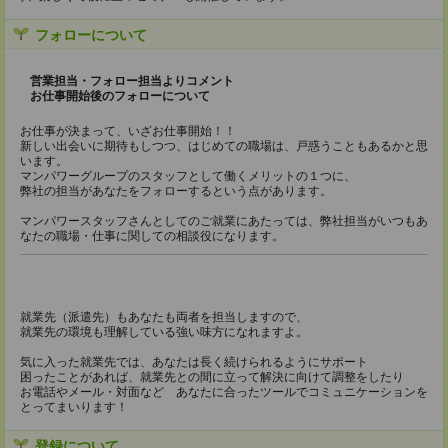
フォローについて
営業担当・フォロー担当よりコメント
お仕事開始後のフォローについて
お仕事が決まって、いざお仕事開始！！
新しい出会いに期待もしつつ、はじめての職場は、戸惑うこともあるかと思
います。
マンパワーグループのスタッフとして働くメリットの１つに、
弊社の担当があなたをフォローするという点があります。
マンパワースタッフさんとしてのご就業にあたっては、弊社担当がいつもあ
なたの職場・仕事に関しての相談役になります。
就業先（派遣先）もあなたも両者を担当しますので、
就業先の環境も理解している強い味方になれますよ。
気に入った就業先では、あなたは長く続けられるようにサポート
困ったことがあれば、就業先との間に立って解決に向けて調整をしたり
お電話やメール・対面など あなたに合ったツールでコミュニケーションを
とってまいります！
登録について