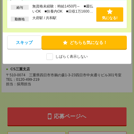
CS名古屋支店
無資格未経験：時給1450円～ ■週払
給与
〒460-0008
いOK ■扶養内OK ■日収1万1600円
名古屋市中区栄 2-3-1 名古屋広小路ビルヂング 5F
以上
大府駅 / 共和駅
気になる!
TEL：0120-503-713
勤務地
MAIL：
CS_NAGOYA@manpowergroup.jp
担当：採用担当
CS静岡支店
スキップ
どちらも気になる！
〒422-8067
静岡市駿河区南町18-1 サウスポット静岡 14F
TEL：0120-923-052
MAIL：
CS_SHIZUOKA@manpowergroup.jp
しばらく表示しない
担当：採用担当
CS三重支店
〒510-0074 三重県四日市市鵜の森1-3-23四日市中央通りビル301号室
TEL：0120-499-219
担当：採用担当
応募ページへ