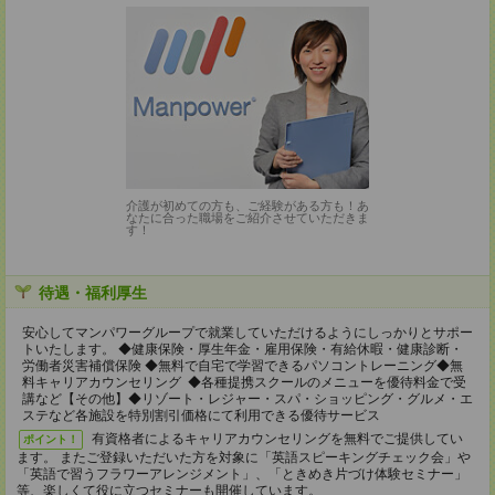
介護が初めての方も、ご経験がある方も！あ
なたに合った職場をご紹介させていただきま
す！
待遇・福利厚生
安心してマンパワーグループで就業していただけるようにしっかりとサポー
トいたします。 ◆健康保険・厚生年金・雇用保険・有給休暇・健康診断・
労働者災害補償保険 ◆無料で自宅で学習できるパソコントレーニング◆無
料キャリアカウンセリング ◆各種提携スクールのメニューを優待料金で受
講など【その他】◆リゾート・レジャー・スパ・ショッピング・グルメ・エ
ステなど各施設を特別割引価格にて利用できる優待サービス
有資格者によるキャリアカウンセリングを無料でご提供してい
ポイント！
ます。 またご登録いただいた方を対象に「英語スピーキングチェック会」や
「英語で習うフラワーアレンジメント」、「ときめき片づけ体験セミナー」
等、楽しくて役に立つセミナーも開催しています。