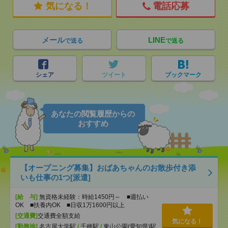
気になる！
電話応募
メール
LINE
で送る
で送る
シェア
ツイート
ブックマーク
あなたの閲覧履歴からの
おすすめ
【オープニング募集】おばあちゃんのお散歩付き添
いも仕事の1つ[派遣]
[給 与]
無資格未経験：時給1450円～ ■週払い
OK ■扶養内OK ■日収1万1600円以上
[交通費]
交通費全額支給
気になる！
[勤務地]
名古屋大学駅
/
千種駅
/
東山公園(愛知県)駅