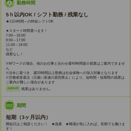
勤務時間
5ｈ以内OK / シフト勤務 / 残業なし
★1日4時間～の時短シフトOK
★スタート時間選べます！
7:00～16:00
9:00～17:00
11:00～19:00
など
残業なし！
※Wワークの場合、他のお仕事と合わせ週40時間超の就業はご案内できませ
ん
※法令に基づき、週20時間以上勤務は社会保険への加入対象となります
※労働者派遣法（日雇い派遣の原則禁止）により、短時間・短期間の就業は
ご案内が難しい場合があります
残業はありません。
残業時間
期間
短期（3ヶ月以内）
開始日はご相談ください！ ★急募 ★職場が気に入れば、長期でも働けま
す！