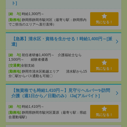
ト]
[給 与]
時給1,300円～
[勤務地]
静岡県静岡市駿河区（最寄り駅：静岡県内
気になる！
でご担当のエリアへ直行直帰）
【急募】清水区・資格を生かせる！時給1,400円～[派
遣]
[給 与]
初任者研修1,400円～ 介護福祉士なら
1,500円～ 経験者優遇
[交通費]
全額支給
気になる！
[勤務地]
静岡市清水区船越エリア 清水駅から15
分〇駅からバス通勤も可能〇
【無資格でも時給1,410円～】見守りヘルパー✨訪問
介護（週1日から／日勤のみ） /Ja[アルバイト]
[給 与]
時給1,410円～
[勤務地]
静岡県静岡市駿河区栗原（最寄り駅：県総
気になる！
合運動場駅）