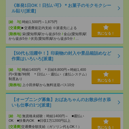
《単発1日OK！日払い可》＊お菓子のモクモクシー
ル貼り[派遣]
[給 与]
時給1,500円～1,875円
[交通費]
■ 交通費規定内支給 ※派遣先による
気になる！
[勤務地]
栄(愛知県)駅から徒歩5分
/
金山(愛知県)駅
から徒歩5分
/
伏見(愛知県)駅から徒歩5分
/
…
【50代も活躍中！】印刷物の封入や景品箱詰めなど
作業はいろいろ[派遣]
[給 与]
時給1400円 ＊日給9,800円＝時給1,400
円×実働7時間 ＊日払い・週払い（速払システム）
制度あり
気になる！
[勤務地]
上小田井駅から無料送迎バス10分
【オープニング募集】おばあちゃんのお散歩付き添
いも仕事の1つ[派遣]
[給 与]
無資格未経験：時給1400円～ ■週払い
OK ■扶養内OK ■日収1万1200円以上
[交通費]
交通費全額支給（ガソリン代もOK！）
気になる！