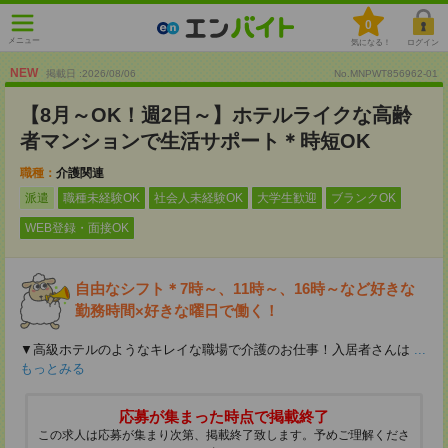
0
メニュー
気になる！
ログイン
NEW
掲載日 :2026
/
08
/
06
No.MNPWT856962-01
【8月～OK！週2日～】ホテルライクな高齢
者マンションで生活サポート＊時短OK
職種：
介護関連
派遣
職種未経験OK
社会人未経験OK
大学生歓迎
ブランクOK
WEB登録・面接OK
自由なシフト＊7時～、11時～、16時～など好きな
勤務時間×好きな曜日で働く！
▼高級ホテルのようなキレイな職場で介護のお仕事！入居者さんは
...
もっとみる
応募が集まった時点で掲載終了
この求人は応募が集まり次第、掲載終了致します。予めご理解くださ