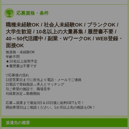
応募資格・条件
職種未経験OK / 社会人未経験OK / ブランクOK /
大学生歓迎 / 10名以上の大量募集 / 履歴書不要 /
40～50代活躍中 / 副業・WワークOK / WEB登録・
面接OK
無資格・未経験OK
年齢不問
★10名以上採用予定
★履歴書は不要です
▽応募後の流れ
1)翌営業日までに担当より電話・メールでご連絡
2)電話で登録面談→求人とマッチング
3)ご希望の施設で、職場見学
4)就業決定→勤務開始
応募→就業まで最短3日＆10日後に給料GETも可！
開始希望日はご相談ください。1か月以上先の相談もOK！
派遣先の概要