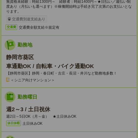
無資格未経験：時給1300円～ 経験者：時給1400円～★日払い／週払い制
度あり（月払いも選べます）※稼働開始時は手続き完了次第のお支払いとな
ります。
交通費別途支給あり
交通費全額支給※規定有
交通費
勤務地
静岡市葵区
車通勤OK / 自転車・バイク通勤OK
【静岡市葵区】静岡・春日町・古庄・長沼・井川など勤務地多数！
＜シニア向けマンション＞
勤務曜日
週2～3 / 土日祝休
週2日～5日OK（月～金） ★土日休みOK
土日休みOK
休日休暇