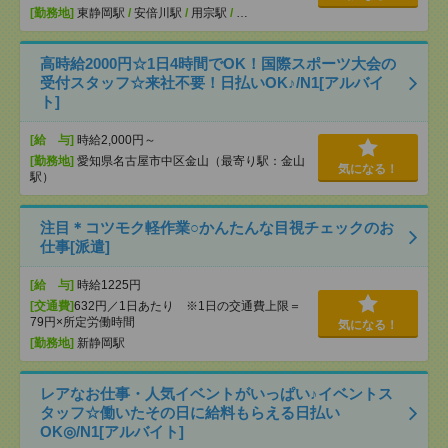
[勤務地]
東静岡駅
/
安倍川駅
/
用宗駅
/
…
高時給2000円☆1日4時間でOK！国際スポーツ大会の
受付スタッフ☆来社不要！日払いOK♪/N1[アルバイ
ト]
[給 与]
時給2,000円～
[勤務地]
愛知県名古屋市中区金山（最寄り駅：金山
気になる！
駅）
注目＊コツモク軽作業○かんたんな目視チェックのお
仕事[派遣]
[給 与]
時給1225円
[交通費]
632円／1日あたり ※1日の交通費上限＝
79円×所定労働時間
気になる！
[勤務地]
新静岡駅
レアなお仕事・人気イベントがいっぱい♪イベントス
タッフ☆働いたその日に給料もらえる日払い
OK◎/N1[アルバイト]