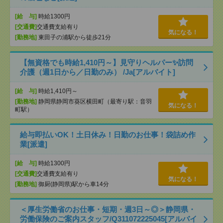
[給 与]
時給1300円
[交通費]
交通費支給有り
気になる！
[勤務地]
東田子の浦駅から徒歩21分
【無資格でも時給1,410円～】見守りヘルパー✨訪問
介護（週1日から／日勤のみ） /Ja[アルバイト]
[給 与]
時給1,410円～
[勤務地]
静岡県静岡市葵区横田町（最寄り駅：音羽
気になる！
町駅）
給与即払いOK！土日休み！日勤のお仕事！袋詰め作
業[派遣]
[給 与]
時給1300円
[交通費]
交通費支給有り
気になる！
[勤務地]
御厨(静岡県)駅から車14分
＜厚生労働省のお仕事・短期・週3日～◎＞静岡県・
労働保険のご案内スタッフ/Q311072225045[アルバイ