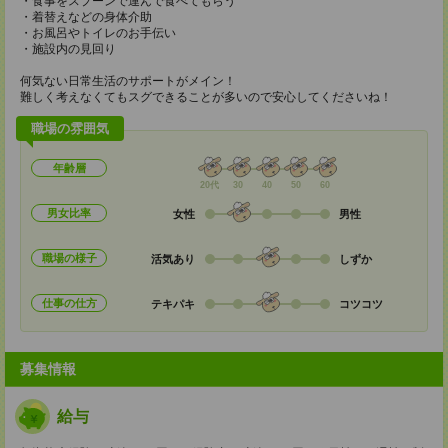
・食事をスプーンで運んで食べてもらう
・着替えなどの身体介助
・お風呂やトイレのお手伝い
・施設内の見回り
何気ない日常生活のサポートがメイン！
難しく考えなくてもスグできることが多いので安心してくださいね！
職場の雰囲気
年齢層
20代
30
40
50
60
男女比率
女性
男性
職場の様子
活気あり
しずか
仕事の仕方
テキパキ
コツコツ
募集情報
給与