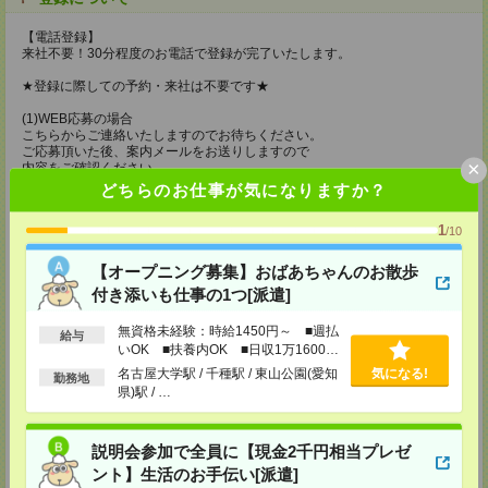
【電話登録】
来社不要！30分程度のお電話で登録が完了いたします。
★登録に際しての予約・来社は不要です★
(1)WEB応募の場合
こちらからご連絡いたしますのでお待ちください。
ご応募頂いた後、案内メールをお送りしますので
×
内容をご確認ください。
どちらのお仕事が気になりますか？
(2)電話応募の場合
お時間のあるときにお電話にてご応募いただければ
1
/10
その場で登録も可能です。
持ち物
【オープニング募集】おばあちゃんのお散歩
付き添いも仕事の1つ[派遣]
【電話登録】
弊社HPよりマイページ作成をお願いします
無資格未経験：時給1450円～ ■週払
電話での登録の際に、マイページ作成をいただいた旨をお伝えください。
給与
いOK ■扶養内OK ■日収1万1600円
所要時間
以上
名古屋大学駅 / 千種駅 / 東山公園(愛知
気になる!
勤務地
県)駅 / …
【電話登録】30分程度
・経験やご希望などをインタビュー
・お仕事のご紹介など
説明会参加で全員に【現金2千円相当プレゼ
登録場所
ント】生活のお手伝い[派遣]