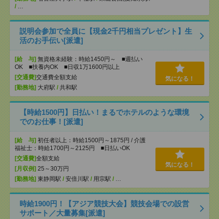
/
…
説明会参加で全員に【現金2千円相当プレゼント】生
活のお手伝い[派遣]
[給 与]
無資格未経験：時給1450円～ ■週払い
OK ■扶養内OK ■日収1万1600円以上
[交通費]
交通費全額支給
気になる！
[勤務地]
大府駅
/
共和駅
【時給1500円】日払い！まるでホテルのような環境
でのお仕事！[派遣]
[給 与]
初任者以上：時給1500円～1875円 / 介護
福祉士：時給1700円～2125円 ■日払いOK
[交通費]
全額支給
気になる！
[月収例]
25～30万円
[勤務地]
東静岡駅
/
安倍川駅
/
用宗駅
/
…
時給1900円！【アジア競技大会】競技会場での設営
サポート／大量募集[派遣]