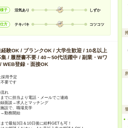
様子
活気あり
しずか
仕方
テキパキ
コツコツ
験OK / ブランクOK / 大学生歓迎 / 10名以上
 / 履歴書不要 / 40～50代活躍中 / 副業・Wワ
 / WEB登録・面接OK
上採用予定
は不要です
の流れ
日までに担当より電話・メールでご連絡
登録面談→求人とマッチング
の施設で、職場見学
定→勤務開始
まで最短3日＆10日後に給料GETも可！