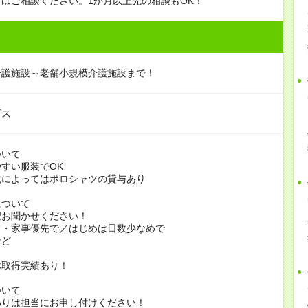
はご相談ください。1か月以上先の相談もOK！
介護施設～老舗小規模介護施設まで！
ビス
ついて
すい服装でOK
よってはポロシャツの貸与あり
について
お聞かせください！
家事優先で／はじめは日数少なめで
ど
休取得実績あり！
ついて
りは担当にお申し付けください！