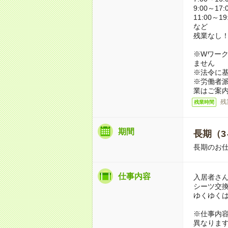
9:00～17:
11:00～19
など
残業なし
※Wワーク
ません
※法令に基
※労働者
業はご案
残
残業時間
期間
長期（3
長期のお
仕事内容
入居者さ
シーツ交
ゆくゆく
※仕事内
異なりま