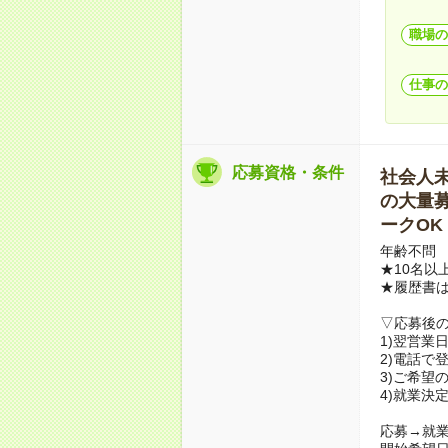
職場の
仕事の
応募資格・条件
社会人未経
の大量募集
ークOK
年齢不問
★10名以
★履歴書
▽応募後
1)翌営業
2)電話で
3)ご希望
4)就業決
応募→就業