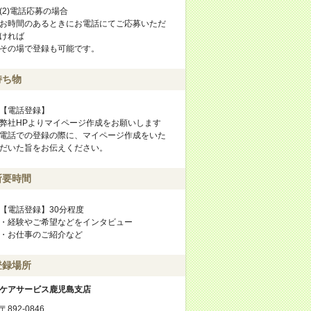
(2)電話応募の場合
お時間のあるときにお電話にてご応募いただ
ければ
その場で登録も可能です。
持ち物
【電話登録】
弊社HPよりマイページ作成をお願いします
電話での登録の際に、マイページ作成をいた
だいた旨をお伝えください。
所要時間
【電話登録】30分程度
・経験やご希望などをインタビュー
・お仕事のご紹介など
登録場所
ケアサービス鹿児島支店
〒892-0846