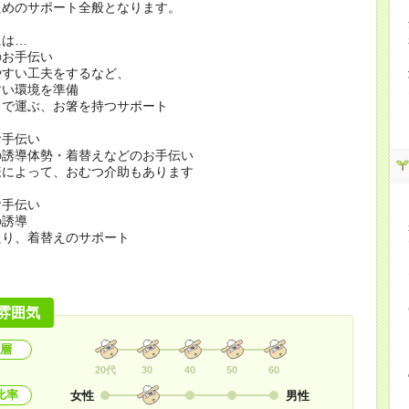
ためのサポート全般となります。
には…
のお手伝い
やすい工夫をするなど、
すい環境を準備
まで運ぶ、お箸を持つサポート
お手伝い
の誘導体勢・着替えなどのお手伝い
様によって、おむつ介助もあります
お手伝い
の誘導
たり、着替えのサポート
雰囲気
層
20代
30
40
50
60
比率
女性
男性