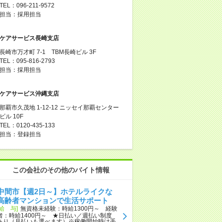
TEL：096-211-9572
担当：採用担当
ケアサービス長崎支店
長崎市万才町 7-1 TBM長崎ビル 3F
TEL：095-816-2793
担当：採用担当
ケアサービス沖縄支店
那覇市久茂地 1-12-12 ニッセイ那覇センター
ビル 10F
TEL：0120-435-133
担当：登録担当
この会社のその他のバイト情報
中間市【週2日～】ホテルライクな
高齢者マンションで生活サポート
[給 与]
無資格未経験：時給1300円～ 経験
者：時給1400円～ ★日払い／週払い制度
あり（月払いも選べます）※稼働開始時は手