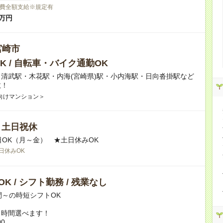
費全額支給※規定有
万円
宮崎市
K / 自転車・バイク通勤OK
清武駅・木花駅・内海(宮崎県)駅・小内海駅・日向沓掛駅など
数！
向けマンション＞
/ 土日祝休
日OK（月～金） ★土日休みOK
日休みOK
K / シフト勤務 / 残業なし
間～の時短シフトOK
ト時間選べます！
00