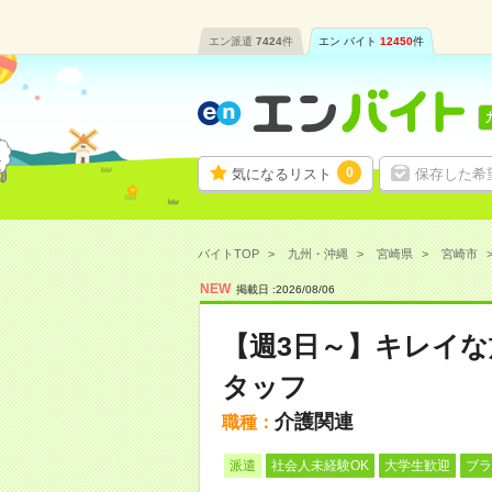
エン派遣
7424
件
エン バイト
12450
件
0
気になるリスト
保存した希
バイトTOP
九州・沖縄
宮崎県
宮崎市
NEW
掲載日 :
2026
/
08
/
06
【週3日～】キレイ
タッフ
介護関連
職種：
派遣
社会人未経験OK
大学生歓迎
ブラ