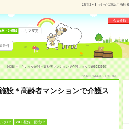
【週3日～】キレイな施設＊高齢者マ
会員登録
エリア変更
九州・沖縄版
望条件
【週3日～】キレイな施設＊高齢者マンションで介護スタッフ(98033560）
No.MNPWKO8721783-03
な施設＊高齢者マンションで介護ス
ンクOK
WEB登録・面接OK