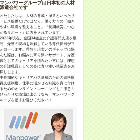
マンパワーグループは日本初の人材
派遣会社です
わたしたちは、人材の育成・派遣といったサ
ービス提供だけではなく、働く方々の『働き
やすい環境を整えること』『長期就労につな
がるサポート』に力を入れています。
2023年現在、全国34拠点に介護専門支店を展
開。介護の現場を理解している専任担当がフ
ォローします。理想と現実とのギャップに悩
んだ際は、お悩みに寄り添いサポート。介護
職としてのキャリアを積みたい方には、理想
の介護職員としての姿に寄り添い就業先をお
探しします。
中長期的なキャリアパス形成のための資格取
得支援制度、仕事に活かせる知識を身に付け
るためのオンライントレーニングもご用意！
ぴったりな職場に出会うなら、マンパワーグ
ループを是非お選びください！