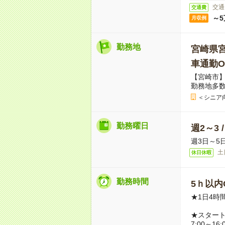
交通
交通費
～5
月収例
勤務地
宮崎県
車通勤O
【宮崎市】
勤務地多
＜シニア
勤務曜日
週2～3 
週3日～5
土
休日休暇
勤務時間
5ｈ以内O
★1日4時
★スター
7:00～16: