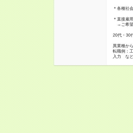
＊各種社
＊直接雇
→ご希望
20代・3
異業種か
転職例：
入力 な