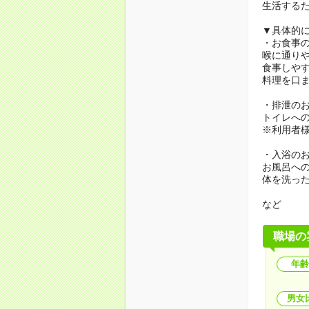
生活する
▼具体的
・お食事
喉に通り
食事しや
料理を口
・排泄の
トイレへ
※利用者
・入浴の
お風呂へ
体を洗っ
など
職場の
年齢
男女