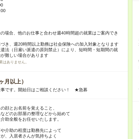
00
:00
！
の場合、他のお仕事と合わせ週40時間超の就業はご案内でき
づき、週20時間以上勤務は社会保険への加入対象となります
派遣法（日雇い派遣の原則禁止）により、短時間・短期間の就
内が難しい場合があります
業はありません。
ヶ月以上）
仕事です。開始日はご相談ください！ ★急募
んの顔とお名前を覚えること、
換などのお部屋の整理などから始めて
は介助全般をお任せいたします。
容や介助の程度は勤務先によって
すが、入居者さんが気持ちよく