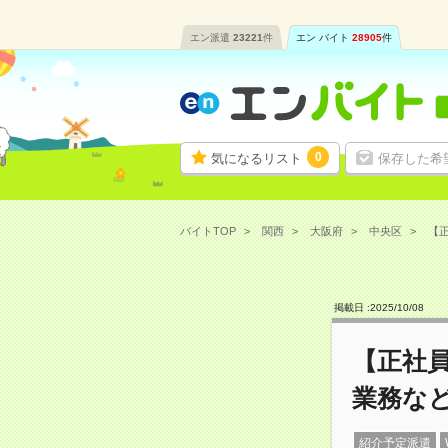
エン派遣
23221
件
エン バイト
28905
件
0
気になるリスト
保存した希
バイトTOP
関西
大阪府
中央区
【正
掲載日 :
2025
/
10
/
08
【正社員
業務な
紹介予定派遣