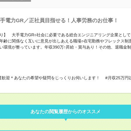
手電力GR／正社員目指せる！人事労務のお仕事！
り】 大手電力GR○社会に必要である総合エンジニアリング企業とし
年齢に関係なく互いに意見が出しあえる職場○在宅勤務やフレックス制
い環境が整っています。年収390万↑昇給・賞与あり！その他、退職金
遣歓迎＊あなたの希望や疑問をじっくりお伺いします！ #月収25万円以
あなたの閲覧履歴からのオススメ