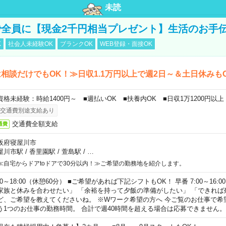
未読
全員に【現金2千円相当プレゼント】生活のお手
K
社会人未経験OK
ブランクOK
WEB登録・面接OK
相談だけでもOK！≫日収1.1万円以上で週2日～＆土日休みも
資格未経験：時給1400円～ ■週払いOK ■扶養内OK ■日収1万1200円以上
交通費別途支給あり
交通費全額支給
通費
阪府寝屋川市
屋川市駅
/
香里園駅
/
萱島駅
/
…
≪自宅からドアtoドアで30分以内！≫ご希望の勤務地を紹介します。
00～18:00（休憩60分） ■ご希望があれば下記シフトもOK！ 早番 7:00～16:00 遅
家族と休みを合わせたい」 「余裕を持って夕飯の準備がしたい」 「できれば
ど、ご希望を教えてくださいね。 ※Wワーク希望の方へ 今ご覧のお仕事で希
う1つのお仕事の勤務時間。 合計で週40時間を超える場合は応募できません。