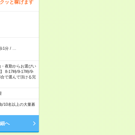
サクッと稼げます
歩1分
/
…
日勤・夕勤・夜勤からお選びい
7時/9-17時/9-
自身のご都合で選んで頂ける完
迎
由
/
10名以上の大量募
細へ