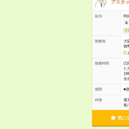
アスタッ
時給
給与
交
大
勤務地
御
(1
勤務時間
た
18
全
■
期間
週
特徴
集
/
気に