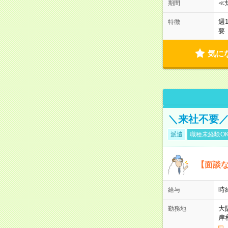
≪
期間
週
特徴
要
気に
＼来社不要／
派遣
職種未経験O
【面談な
時給
給与
大
勤務地
岸