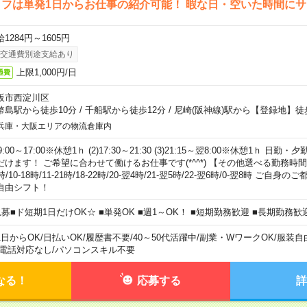
フは単発1日からお仕事の紹介可能！ 暇な日・空いた時間に
1284円～1605円
交通費別途支給あり
上限1,000円/日
通費
阪市西淀川区
幣島駅から徒歩10分
/
千船駅から徒歩12分
/
尼崎(阪神線)駅から【登録地】徒
兵庫・大阪エリアの物流倉庫内
)9:00～17:00※休憩1ｈ (2)17:30～21:30 (3)21:15～翌8:00※休憩1ｈ 
だけます！ ご希望に合わせて働けるお仕事です(*^^*) 【その他選べる勤務時間】 8-1
時/10-18時/11-21時/18-22時/20-翌4時/21-翌5時/22-翌6時/0-翌8時 ご
自由シフト！
急募■ド短期1日だけOK☆ ■単発OK ■週1～OK！ ■短期勤務歓迎 ■長期勤務歓
1日からOK
/
日払いOK
/
履歴書不要
/
40～50代活躍中
/
副業・WワークOK
/
服装自
電話対応なし
/
パソコンスキル不要
なる！
応募する
詳