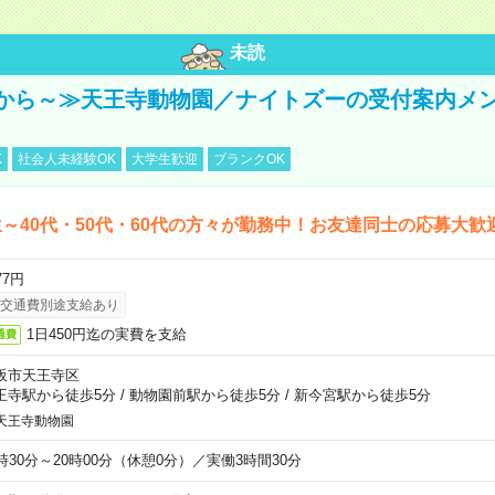
未読
から～≫天王寺動物園／ナイトズーの受付案内メ
K
社会人未経験OK
大学生歓迎
ブランクOK
～40代・50代・60代の方々が勤務中！お友達同士の応募大歓
77円
交通費別途支給あり
1日450円迄の実費を支給
通費
阪市天王寺区
王寺駅から徒歩5分
/
動物園前駅から徒歩5分
/
新今宮駅から徒歩5分
天王寺動物園
6時30分～20時00分（休憩0分）／実働3時間30分