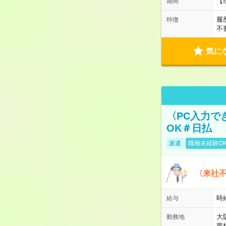
【
期間
履
特徴
不
気に
〈PC入力で
OK＃日払
派遣
職種未経験O
〈来社
時給
給与
大
勤務地
西