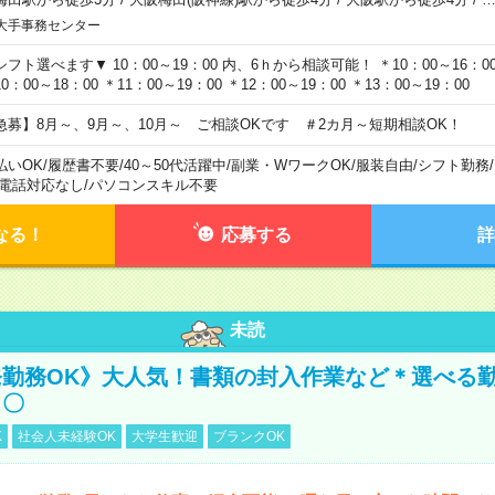
大手事務センター
シフト選べます▼ 10：00～19：00 内、6ｈから相談可能！ ＊10：00～16：00 
0：00～18：00 ＊11：00～19：00 ＊12：00～19：00 ＊13：00～19：00
急募】8月～、9月～、10月～ ご相談OKです ＃2カ月～短期相談OK！
払いOK
/
履歴書不要
/
40～50代活躍中
/
副業・WワークOK
/
服装自由
/
シフト勤務
/
電話対応なし
/
パソコンスキル不要
なる！
応募する
詳
未読
勤務OK》大人気！書類の封入作業など＊選べる
し〇
K
社会人未経験OK
大学生歓迎
ブランクOK