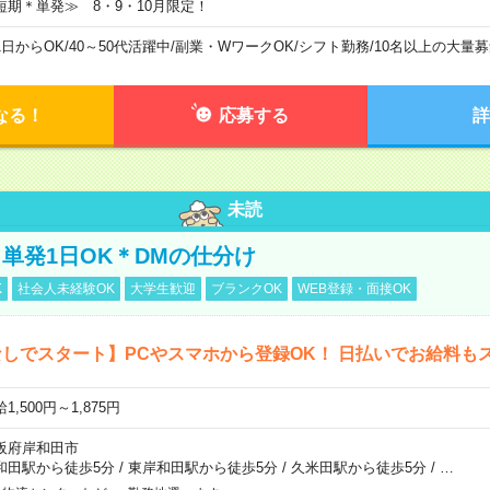
短期＊単発≫ 8・9・10月限定！
1日からOK
/
40～50代活躍中
/
副業・WワークOK
/
シフト勤務
/
10名以上の大量募
なる！
応募する
詳
未読
単発1日OK＊DMの仕分け
K
社会人未経験OK
大学生歓迎
ブランクOK
WEB登録・面接OK
しでスタート】PCやスマホから登録OK！ 日払いでお給料も
1,500円～1,875円
阪府岸和田市
和田駅から徒歩5分
/
東岸和田駅から徒歩5分
/
久米田駅から徒歩5分
/
…