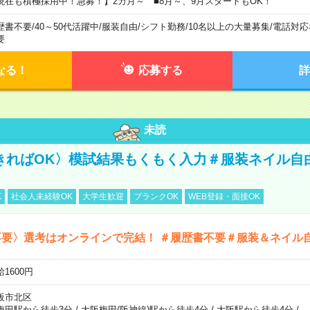
現在も積極採用中！急募！】2カ月～ ■8月～、9月スタートもOK！
歴書不要
/
40～50代活躍中
/
服装自由
/
シフト勤務
/
10名以上の大量募集
/
電話対応
要
なる！
応募する
詳
未読
きればOK〉模試結果もくもく入力＃服装ネイル自
K
社会人未経験OK
大学生歓迎
ブランクOK
WEB登録・面接OK
不要〉選考はオンラインで完結！ ＃履歴書不要＃服装＆ネイル
1600円
阪市北区
梅田駅から徒歩3分
/
大阪梅田(阪神線)駅から徒歩4分
/
大阪駅から徒歩4分
/