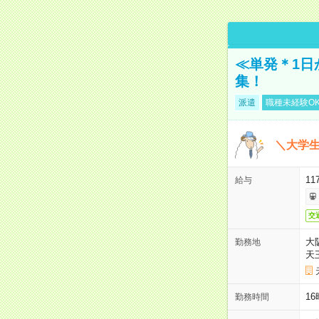
≪単発＊1日
集！
派遣
職種未経験O
＼大学生
11
給与
交
大
勤務地
天
1
勤務時間