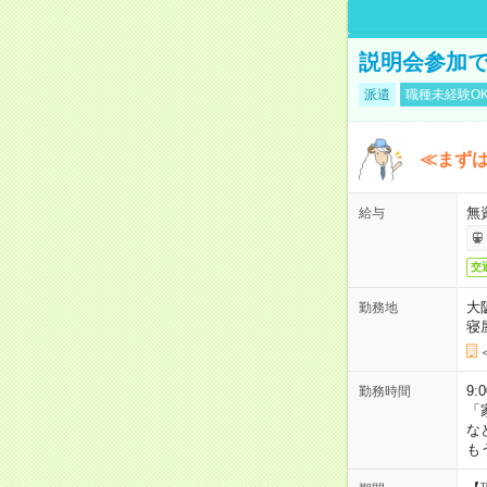
説明会参加で
派遣
職種未経験O
≪まずは
無
給与
交
大
勤務地
寝
9:
勤務時間
「
な
も