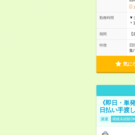
▼
勤務時間
＊1
【
期間
日
特徴
集
/
気に
《即日・単発
日払い手渡
派遣
職種未経験O