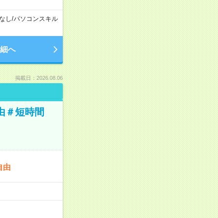
なし
/
パソコンスキル
細へ
掲載日：2026.08.06
由＃短時間
自由
…