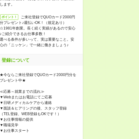
します。
ご来社登録でQUOカード2000円
ポイント！
分プレゼント♪週払いOK！（規定あり）
☆1981年創業。長く続く実績があるので安心
♪ご紹介できるお仕事多数！
選べる条件が多いって、実は重要なこと。安
心の「ニッケン」で一緒に働きましょう♪
登録について
★今ならご来社登録でQUOカード2000円分を
プレゼント中★
≪応募～就業までの流れ≫
▼Webまたはお電話にてご応募
▼日研メディカルケアから連絡
▼面談＆ヒアリングの後、スタッフ登録
（TEL登録、WEB登録もOKです！）
▼お仕事情報の提供
▼職場見学
▼お仕事スタート