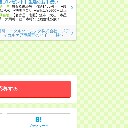
当プレゼント】生活のお手伝い
[給 与]
無資格未経験：時給1450円～ ■週
払いOK ■扶養内OK ■日収1万1600円以上
[勤務地]
【名古屋市南区】笠寺・大江・本星
崎・大同町・豊田本町など勤務地多数！
日研トータルソーシング株式会社 メデ
ィカルケア事業部のバイト一覧へ
応募する
ブックマーク