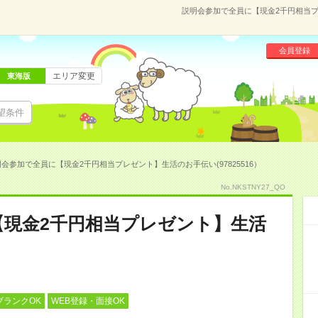
説明会参加で全員に【現金2千円相当プレ
会員登録
エリア変更
東海版
望条件
会参加で全員に【現金2千円相当プレゼント】生活のお手伝い(97825516）
No.NKSTNY27_QO
【現金2千円相当プレゼント】生活
ブランクOK
WEB登録・面接OK