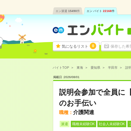
エン派遣
15490
件
エン バイト
22168
件
0
気になるリスト
保存した希
バイトTOP
東海
愛知県
半田市
説明
掲載日 :
2026
/
08
/
01
説明会参加で全員に
のお手伝い
介護関連
職種：
派遣
職種未経験OK
社会人未経験OK