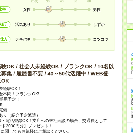
20代
30
40
50
60
比率
女性
男性
様子
活気あり
しずか
仕方
テキパキ
コツコツ
OK / 社会人未経験OK / ブランクOK / 10名以
集 / 履歴書不要 / 40～50代活躍中 / WEB登
OK
未経験OK！
歴不問！ブランクOK!
上採用予定！
要
完備
あり（紹介予定派遣）
録・電話登録OK！支店への来社面談の場合、交通費として
ード2000円分】プレゼント！
談に関してもお気軽にご相談ください。