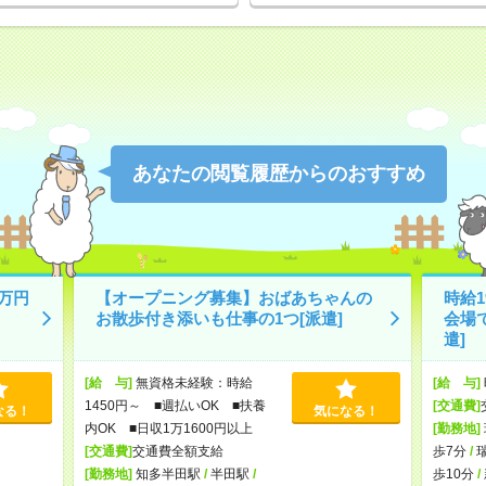
あなたの閲覧履歴からのおすすめ
万円
【オープニング募集】おばあちゃんの
時給
お散歩付き添いも仕事の1つ[派遣]
会場
遣]
[給 与]
無資格未経験：時給
[給 与]
1450円～ ■週払いOK ■扶養
[交通費]
なる！
気になる！
内OK ■日収1万1600円以上
[勤務地]
[交通費]
交通費全額支給
歩7分
/
[勤務地]
知多半田駅
/
半田駅
/
歩10分
/