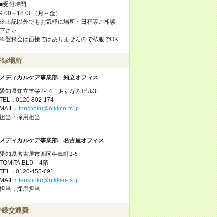
■受付時間
9:00～18:00（月～金）
※上記以外でもお気軽に場所・日程等ご相談
下さい
※登録会は面接ではありませんので私服でOK
登録場所
メディカルケア事業部 知立オフィス
愛知県知立市栄2-14 あすなろビル3F
TEL：0120-802-174
MAIL：
tenshoku@nikken-ts.jp
担当：採用担当
メディカルケア事業部 名古屋オフィス
愛知県名古屋市西区牛島町2-5
TOMITA.BLD 4階
TEL：0120-455-091
MAIL：
tenshoku@nikken-ts.jp
担当：採用担当
登録交通費