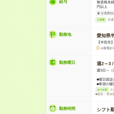
給与
無資格未経
円以上
交通費別
交通
交通費
勤務地
愛知県
【半田市
≪自宅か
勤務曜日
週2～3 
週3日～（
■曜日固定
■希望の曜
土
休日休暇
■産休・育休
勤務時間
シフト勤