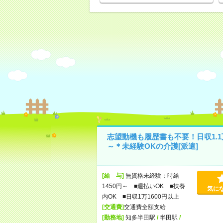
志望動機も履歴書も不要！日収1.1
～＊未経験OKの介護[派遣]
[給 与]
無資格未経験：時給
1450円～ ■週払いOK ■扶養
気に
内OK ■日収1万1600円以上
[交通費]
交通費全額支給
[勤務地]
知多半田駅
/
半田駅
/