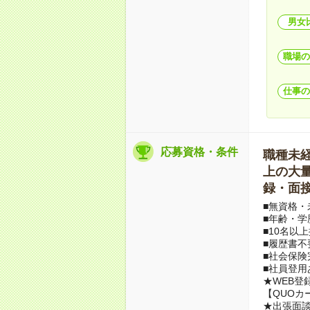
男女
職場の
仕事の
応募資格・条件
職種未経験
上の大量募
録・面接
■無資格・
■年齢・学
■10名以
■履歴書不
■社会保険
■社員登用
★WEB登
【QUOカ
★出張面