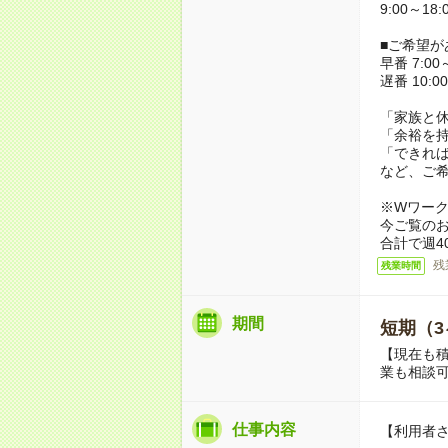
9:00～18
■ご希望が
早番 7:00～
遅番 10:00
「家族と
「余裕を
「できれ
など、ご
※Wワー
今ご覧の
合計で週4
残
残業時間
期間
短期（3
【現在も積
業も相談
仕事内容
【利用者