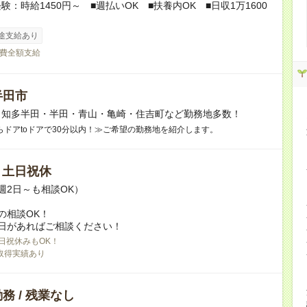
験：時給1450円～ ■週払いOK ■扶養内OK ■日収1万1600
途支給あり
費全額支給
半田市
】知多半田・半田・青山・亀崎・住吉町など勤務地多数！
らドアtoドアで30分以内！≫ご希望の勤務地を紹介します。
/ 土日祝休
週2日～も相談OK）
の相談OK！
日があればご相談ください！
日祝休みもOK！
取得実績あり
務 / 残業なし