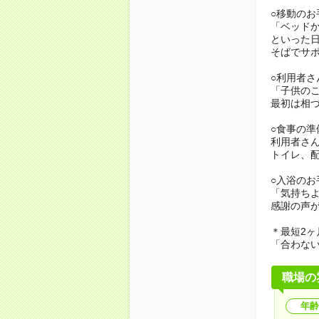
○移動のお
「ベッド
といった
そばでサ
○利用者さ
「子供の
最初は相
○食事の準
利用者さ
トイレ、
○入浴のお
「気持ち
感謝の声
＊最短2ヶ
「合わな
職場の
年齢