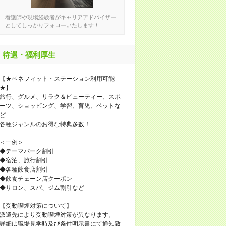
看護師や現場経験者がキャリアアドバイザー
としてしっかりフォローいたします！
待遇・福利厚生
【★ベネフィット・ステーション利用可能
★】
旅行、グルメ、リラク＆ビューティー、スポ
ーツ、ショッピング、学習、育児、ペットな
ど
各種ジャンルのお得な特典多数！
＜一例＞
◆テーマパーク割引
◆宿泊、旅行割引
◆各種飲食店割引
◆飲食チェーン店クーポン
◆サロン、スパ、ジム割引など
【受動喫煙対策について】
派遣先により受動喫煙対策が異なります。
詳細は職場見学時及び条件明示書にて通知致