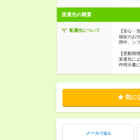
派遣先の概要
配属先について
【安心・
福祉のお
用中。シ
【受動喫
派遣先に
件明示書
気に
メール
で送る