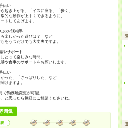
手伝い
から起き上がる」「イスに座る」「歩く」
日常的な動作が上手くできるように、
ポートしてあげます。
んのお話相手
ころ楽しかった遊びは？」など
づちをうつだけでも大丈夫ですよ。
備やサポート
んにとって楽しみな時間。
配膳や食事のサポートをお願いします。
手伝い
よかった」「さっぱりした」など
が聞けますよ。
月で勤務地変更が可能。
い」と思ったら気軽にご相談くださいね。
雰囲気
層