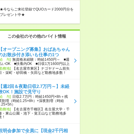
★今ならご来社登録でQUOカード2000円分を
プレゼント中★
この会社のその他のバイト情報
【オープニング募集】おばあちゃん
のお散歩付き添いも仕事の1つ
[給 与]
無資格未経験：時給1450円～ ■週
払いOK ■扶養内OK ■日収1万1600円以上
[勤務地]
【名古屋市東区】ナゴヤドーム前矢
田・栄町・砂田橋・矢田など勤務地多数！
【週2回＆夜勤日収2.7万円～】未経
験OK！施設で見守り
[給 与]
日収2.7万円：時給1450円×8h＋残
業割増（時給1.25×8h）+深夜割増（時給
0.25×5h）
[勤務地]
【名古屋市千種区】名古屋大学・千
種・東山公園・池下・覚王山など勤務地多
数！
説明会参加で全員に【現金2千円相