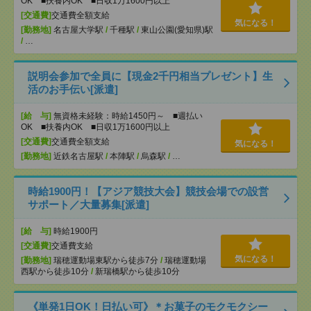
OK ■扶養内OK ■日収1万1600円以上
[交通費]
交通費全額支給
気になる！
[勤務地]
名古屋大学駅
/
千種駅
/
東山公園(愛知県)駅
/
…
説明会参加で全員に【現金2千円相当プレゼント】生
活のお手伝い[派遣]
[給 与]
無資格未経験：時給1450円～ ■週払い
OK ■扶養内OK ■日収1万1600円以上
[交通費]
交通費全額支給
気になる！
[勤務地]
近鉄名古屋駅
/
本陣駅
/
烏森駅
/
…
時給1900円！【アジア競技大会】競技会場での設営
サポート／大量募集[派遣]
[給 与]
時給1900円
[交通費]
交通費支給
気になる！
[勤務地]
瑞穂運動場東駅から徒歩7分
/
瑞穂運動場
西駅から徒歩10分
/
新瑞橋駅から徒歩10分
《単発1日OK！日払い可》＊お菓子のモクモクシー