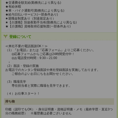
★交通費全額支給(勤務先により異なる)
★有給休暇
★車・バイク通勤可(勤務先により異なる)
★給与日払いサービス(一部条件あり)
★退職金制度あり（別途規定あり）
★【介護職】別途夜勤手当有(勤務先により異なる)
★【介護職】資格取得応援制度(一部条件あり)
登録について
≪来社不要の電話面談OK！≫
（1）『お電話』または『応募フォーム』よりご応募ください。
◎応募フォームからご応募は24時間受付中！
◎お電話受付時間：9:30～21:00
↓
（2）面談・登録の実施
お電話でのカンタン登録面談や来社登録面談を実施しております。
ご都合のよいお日にちをお聞かせください。
（3）職場見学
専任担当者と実際に職場を見学できます。
（４）お仕事スタート！
持ち物
印鑑（認印でもOK）・身分証明書・資格証明書・メモ（最終学歴・直近3つ
分の職務経歴） ※履歴書は必要ございません