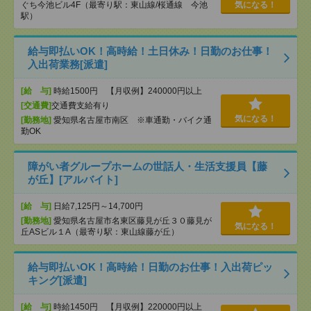
ぐち今池ビル4F（最寄り駅：東山線/桜通線 今池
気になる！
駅）
給与即払いOK！高時給！土日休み！日勤のお仕事！
入出荷業務[派遣]
[給 与]
時給1500円 【月収例】240000円以上
[交通費]
交通費支給有り
気になる！
[勤務地]
愛知県名古屋市南区 ※車通勤・バイク通
勤OK
障がい者グループホームの世話人・生活支援員【藤
が丘】[アルバイト]
[給 与]
日給7,125円～14,700円
[勤務地]
愛知県名古屋市名東区藤見が丘３０藤見が
気になる！
丘ASビル１A（最寄り駅：東山線藤が丘）
給与即払いOK！高時給！日勤のお仕事！入出荷ピッ
キング[派遣]
[給 与]
時給1450円 【月収例】220000円以上