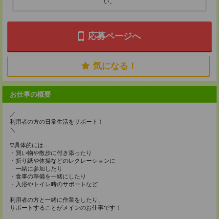
い。
応募ページへ
気になる！
お仕事の概要
／
利用者の方の日常生活をサポート！
＼
▽具体的には…
・買い物や散歩に付き添ったり
・折り紙や体操などのレクレーションに
一緒に参加したり
・食事の準備を一緒にしたり
・入浴やトイレ時のサポートなど
利用者の方と一緒に作業をしたり、
サポートすることがメインのお仕事です！