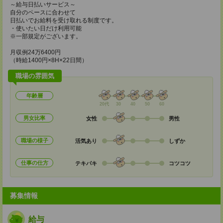
～給与日払いサービス～
自分のペースに合わせて
日払いでお給料を受け取れる制度です。
・使いたい日だけ利用可能
※一部規定がございます。
月収例24万6400円
（時給1400円×8H×22日間）
職場の雰囲気
年齢層
20代
30
40
50
60
男女比率
女性
男性
職場の様子
活気あり
しずか
仕事の仕方
テキパキ
コツコツ
募集情報
給与