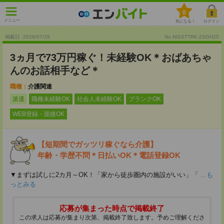
0
メニュー
気になる！
ログイン
掲載日 :2026
/
07
/
29
No.NISSTTRK-2SGH25
3ヵ月で73万円稼ぐ！未経験OK＊おばあちゃ
んのお話相手など＊
職種：
介護関連
派遣
職種未経験OK
社会人未経験OK
ブランクOK
WEB登録・面接OK
【短期間でガッツリ稼ぐなら介護】
年齢・学歴不問＊日払いOK＊電話登録OK
▼まずは試しに2カ月～OK！「家から徒歩圏内の施設がいい」「
...も
っとみる
応募が集まった時点で掲載終了
この求人は応募が集まり次第、掲載終了致します。予めご理解くださ