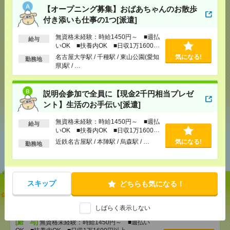
【オープニング募集】おばあちゃんのお散歩
付き添いも仕事の1つ[派遣]
気になる！
無資格未経験：時給1450円～ ■週払
給与
いOK ■扶養内OK ■日収1万1600円
以上
名古屋大学駅 / 千種駅 / 東山公園(愛知
気になる!
勤務地
メール
LINE
で送る
で送る
県)駅 / …
説明会参加で全員に【現金2千円相当プレゼ
シェア
ツイート
ブックマーク
ント】生活のお手伝い[派遣]
無資格未経験：時給1450円～ ■週払
給与
いOK ■扶養内OK ■日収1万1600円
あなたの閲覧履歴からの
以上
近鉄名古屋駅 / 本陣駅 / 烏森駅 / …
気になる!
勤務地
おすすめ
スキップ
どちらも気になる！
【オープニング募集】おばあちゃんのお散歩付き添
いも仕事の1つ[派遣]
しばらく表示しない
[給 与]
無資格未経験：時給1450円～ ■週払い