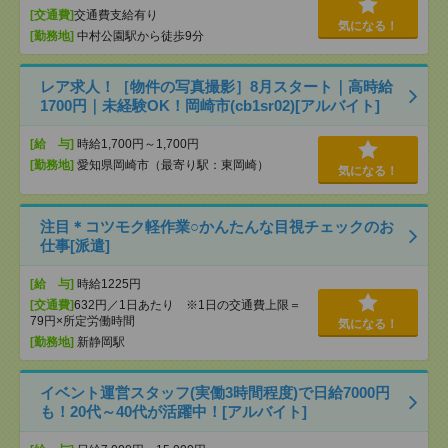
[交通費]
交通費支給有り
気になる！
[勤務地]
中村公園駅から徒歩9分
レア求人！［物件の写真撮影］8月スタート｜高時給
1700円｜未経験OK！岡崎市(cb1sr02)[アルバイト]
[給 与]
時給1,700円～1,700円
[勤務地]
愛知県岡崎市（最寄り駅：東岡崎）
気になる！
注目＊コツモク軽作業○かんたんな目視チェックのお
仕事[派遣]
[給 与]
時給1225円
[交通費]
632円／1日あたり ※1日の交通費上限＝
79円×所定労働時間
気になる！
[勤務地]
新静岡駅
イベント運営スタッフ(実働3時間程度)で日給7000円
も！20代～40代が活躍中！[アルバイト]