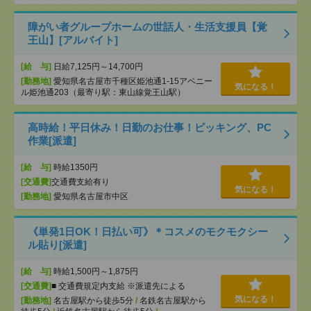
障がい者グループホームの世話人・生活支援員【覚
王山】[アルバイト]
[給 与]
日給7,125円～14,700円
[勤務地]
愛知県名古屋市千種区姫池通1-15アベニー
気になる！
ル姫池通203（最寄り駅：東山線覚王山駅）
高時給！平日休み！日勤のお仕事！ピッキング、PC
作業[派遣]
[給 与]
時給1350円
[交通費]
交通費支給有り
気になる！
[勤務地]
愛知県名古屋市中区
《単発1日OK！日払い可》＊コスメのモクモクシー
ル貼り[派遣]
[給 与]
時給1,500円～1,875円
[交通費]
■ 交通費規定内支給 ※派遣先による
気になる！
[勤務地]
名古屋駅から徒歩5分
/
名鉄名古屋駅から