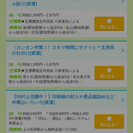
ル貼り[派遣]
[給 与]
時給1,500円～1,875円
[交通費]
■ 交通費規定内支給 ※派遣先による
気になる！
[勤務地]
栄(愛知県)駅から徒歩5分
/
金山(愛知県)駅
から徒歩5分
/
伏見(愛知県)駅から徒歩5分
/
…
〈カンタン作業！〉スキマ時間にサクッと＊文房具
の仕分け[派遣]
[給 与]
時給1,500円～1,875円
[交通費]
■ 交通費規定内支給 ※派遣先による
気になる！
[勤務地]
星ケ丘(愛知県)駅から徒歩5分
/
名古屋大学
駅から徒歩5分
/
今池(愛知県)駅から徒歩5分
/
…
【50代も活躍中！】印刷物の封入や景品箱詰めなど
作業はいろいろ[派遣]
[給 与]
時給1400円 ＊日給9,800円＝時給1,400
円×実働7時間 ＊日払い・週払い（速払システム）
制度あり
気になる！
[勤務地]
上小田井駅から無料送迎バス10分