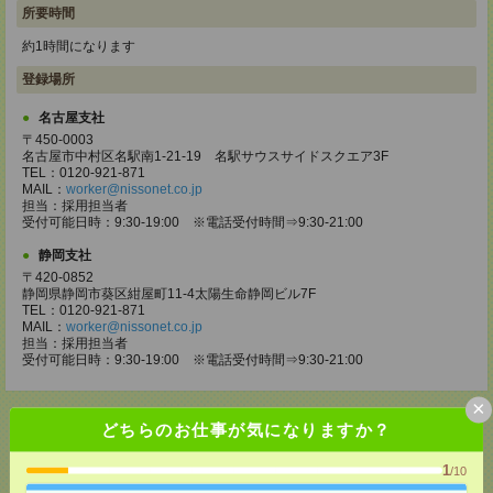
所要時間
約1時間になります
登録場所
名古屋支社
〒450-0003
名古屋市中村区名駅南1-21-19 名駅サウスサイドスクエア3F
TEL：0120-921-871
MAIL：
worker@nissonet.co.jp
担当：採用担当者
受付可能日時：9:30-19:00 ※電話受付時間⇒9:30-21:00
静岡支社
〒420-0852
静岡県静岡市葵区紺屋町11-4太陽生命静岡ビル7F
TEL：0120-921-871
MAIL：
worker@nissonet.co.jp
担当：採用担当者
受付可能日時：9:30-19:00 ※電話受付時間⇒9:30-21:00
×
どちらのお仕事が気になりますか？
1
/10
応募ページへ