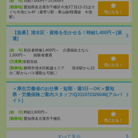
[給 与]
日給7,000円～15,000円
[勤務地]
愛知県名古屋市千種区今池3丁目12-21ほそ
ぐち今池ビル4F（最寄り駅：東山線/桜通線 今池
気になる！
駅）
【急募】清水区・資格を生かせる！時給1,400円～[派
遣]
[給 与]
初任者研修1,400円～ 介護福祉士なら
1,500円～ 経験者優遇
[交通費]
全額支給
気になる！
[勤務地]
静岡市清水区船越エリア 清水駅から15
分〇駅からバス通勤も可能〇
＜厚生労働省のお仕事・短期・週3日～OK＞愛知
県・労働保険ご案内スタッフ/Q311072325046[アルバ
イト]
[給 与]
時給1,600円～
[勤務地]
愛知県名古屋市千種区
気になる！
すべて見る