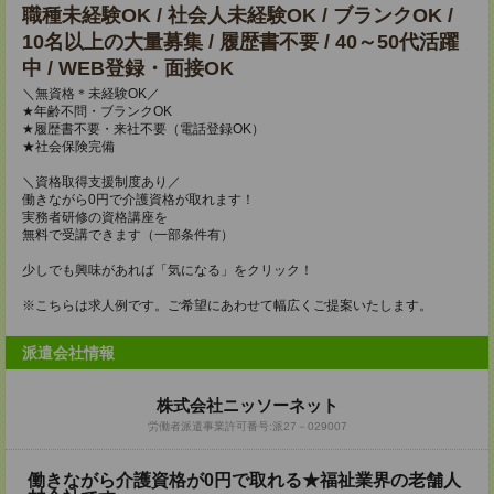
職種未経験OK / 社会人未経験OK / ブランクOK /
10名以上の大量募集 / 履歴書不要 / 40～50代活躍
中 / WEB登録・面接OK
＼無資格＊未経験OK／
★年齢不問・ブランクOK
★履歴書不要・来社不要（電話登録OK）
★社会保険完備
＼資格取得支援制度あり／
働きながら0円で介護資格が取れます！
実務者研修の資格講座を
無料で受講できます（一部条件有）
少しでも興味があれば「気になる」をクリック！
※こちらは求人例です。ご希望にあわせて幅広くご提案いたします。
派遣会社情報
株式会社ニッソーネット
労働者派遣事業許可番号:派27－029007
働きながら介護資格が0円で取れる★福祉業界の老舗人