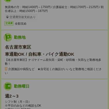
無資格の方：時給1400円～1750円 / 介護福祉士：時給1700円～2125円 / 初
任者以上：時給1500円～1875円
交通費別途支給あり
全額支給
交通費
勤務地
名古屋市東区
車通勤OK / 自転車・バイク通勤OK
【名古屋市東区】ナゴヤドーム前矢田・栄町・砂田橋・矢田など勤務地多
数！
介護施設や病院など ★自宅近くの施設がいいなど勤務地ご相談くださ
い
勤務曜日
週2～3
シフト制（月～日）
※平日のみなどの相談もOK