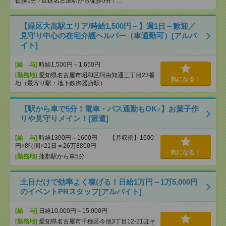
徒歩5分
/
近鉄名古屋駅から徒歩5分
/
…
【緑区大高駅エリア/時給1,500円～】週1日～歓迎／
見守り中心の在宅介護ヘルパー（車通勤可）[アルバ
イト]
[給 与]
時給1,500円～1,650円
[勤務地]
愛知県名古屋市昭和区阿由知通三丁目23番
気になる！
地（最寄り駅：地下鉄御器所駅）
【駅から車で5分！電車・バス通勤もOK♪】お菓子作
りや見守りメイン！[派遣]
[給 与]
時給1300円～1600円 【月収例】1600
円×8時間×21日＝26万8800円
気になる！
[勤務地]
蒲郡駅から車5分
土日だけで効率よく稼げる！日給1万円～1万5,000円
のイベントPRスタッフ[アルバイト]
[給 与]
日給10,000円～15,000円
[勤務地]
愛知県名古屋市千種区今池3丁目12-21ほそ