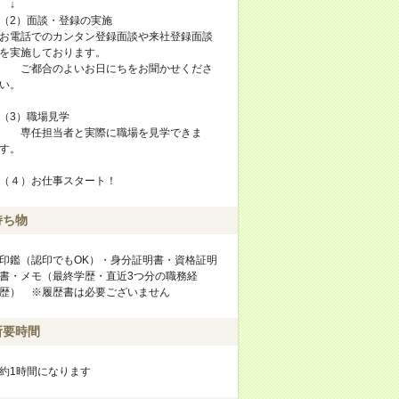
↓
（2）面談・登録の実施
お電話でのカンタン登録面談や来社登録面談
を実施しております。
ご都合のよいお日にちをお聞かせくださ
い。
（3）職場見学
専任担当者と実際に職場を見学できま
す。
（４）お仕事スタート！
持ち物
印鑑（認印でもOK）・身分証明書・資格証明
書・メモ（最終学歴・直近3つ分の職務経
歴） ※履歴書は必要ございません
所要時間
約1時間になります