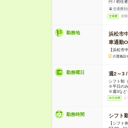
円 / 初任
交通費別
全額
交通費
勤務地
浜松市
車通勤O
【浜松市
介護施設
勤務曜日
週2～3 
シフト制
※平日のみ
※週3など
シ
休日休暇
勤務時間
シフト勤
【シフト