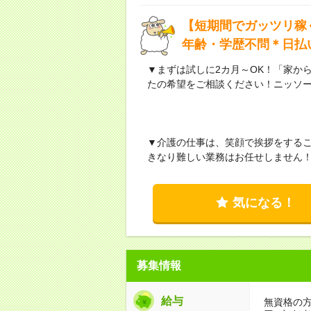
【短期間でガッツリ稼
年齢・学歴不問＊日払
▼まずは試しに2カ月～OK！「家か
たの希望をご相談ください！ニッソ
▼介護の仕事は、笑顔で挨拶をする
きなり難しい業務はお任せしません
気になる！
募集情報
給与
無資格の方：