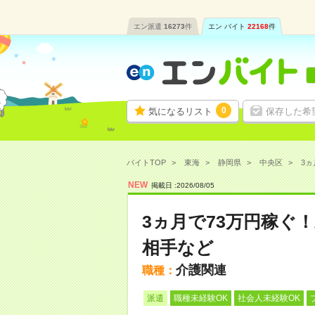
エン派遣
16273
件
エン バイト
22168
件
0
気になるリスト
保存した希
バイトTOP
東海
静岡県
中央区
3ヵ
NEW
掲載日 :
2026
/
08
/
05
3ヵ月で73万円稼ぐ
相手など
介護関連
職種：
派遣
職種未経験OK
社会人未経験OK