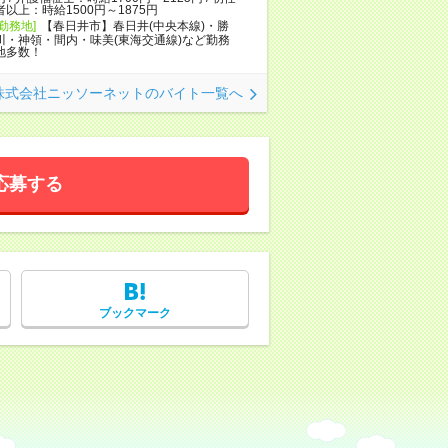
者以上：時給1500円～1875円
[勤務地]
【春日井市】春日井(中央本線)・勝
川・神領・間内・味美(東海交通線)など勤務
地多数！
株式会社ニッソーネットのバイト一覧へ
応募する
ブックマーク