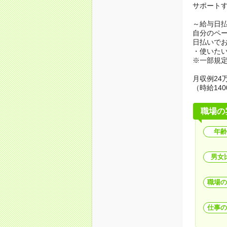
サポート
～給与日
自分のペ
日払いで
・使いた
※一部規
月収例24万
（時給140
職場の
年齢
男女
職場の
仕事の