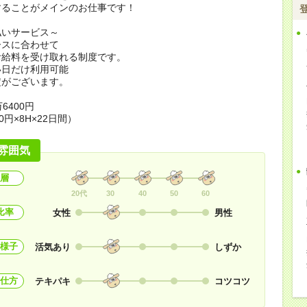
することがメインのお仕事です！
払いサービス～
ースに合わせて
お給料を受け取れる制度です。
い日だけ利用可能
定がございます。
6400円
0円×8H×22日間）
雰囲気
層
20代
30
40
50
60
比率
女性
男性
様子
活気あり
しずか
仕方
テキパキ
コツコツ