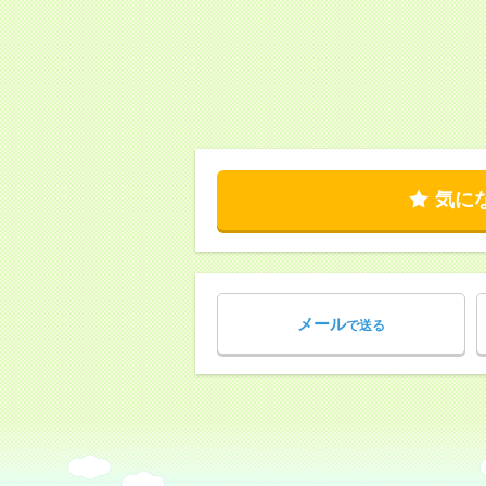
気に
メール
で送る