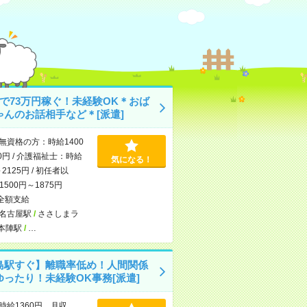
月で73万円稼ぐ！未経験OK＊おば
ゃんのお話相手など＊[派遣]
無資格の方：時給1400
0円 / 介護福祉士：時給
気になる！
～2125円 / 初任者以
500円～1875円
全額支給
名古屋駅
/
ささしまラ
本陣駅
/
…
島駅すぐ】離職率低め！人間関係
ゆったり！未経験OK事務[派遣]
時給1360円 月収