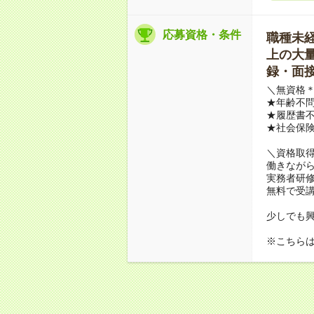
応募資格・条件
職種未経験
上の大量募
録・面接
＼無資格＊
★年齢不問
★履歴書不
★社会保
＼資格取
働きながら
実務者研
無料で受
少しでも
※こちら