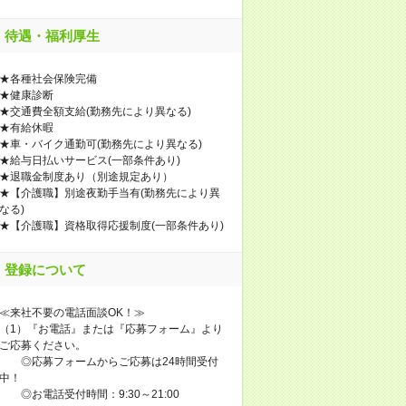
待遇・福利厚生
★各種社会保険完備
★健康診断
★交通費全額支給(勤務先により異なる)
★有給休暇
★車・バイク通勤可(勤務先により異なる)
★給与日払いサービス(一部条件あり)
★退職金制度あり（別途規定あり）
★【介護職】別途夜勤手当有(勤務先により異
なる)
★【介護職】資格取得応援制度(一部条件あり)
登録について
≪来社不要の電話面談OK！≫
（1）『お電話』または『応募フォーム』より
ご応募ください。
◎応募フォームからご応募は24時間受付
中！
◎お電話受付時間：9:30～21:00