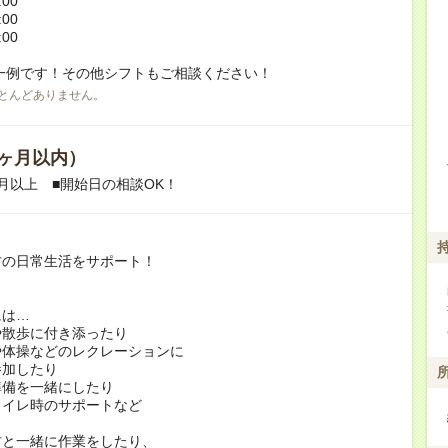
:00
:00
:00
一例です！その他シフトもご相談ください！
とんどありません。
ヶ月以内）
月以上 ■開始日の相談OK！
方の日常生活をサポート！
には…
や散歩に付き添ったり
や体操などのレクレーションに
加したり
準備を一緒にしたり
トイレ時のサポートなど
方と一緒に作業をしたり、