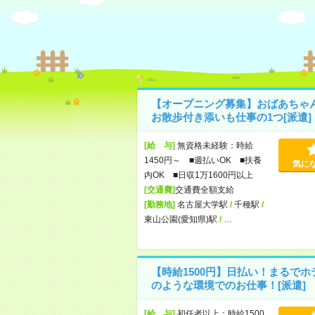
【オープニング募集】おばあちゃ
お散歩付き添いも仕事の1つ[派遣]
[給 与]
無資格未経験：時給
1450円～ ■週払いOK ■扶養
気に
内OK ■日収1万1600円以上
[交通費]
交通費全額支給
[勤務地]
名古屋大学駅
/
千種駅
/
東山公園(愛知県)駅
/
…
【時給1500円】日払い！まるでホ
のような環境でのお仕事！[派遣]
[給 与]
初任者以上：時給1500