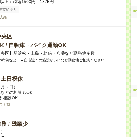
者以上：時給1500円～1875円
途支給あり
支給
中央区
K / 自転車・バイク通勤OK
中央区】新浜松・上島・助信・八幡など勤務地多数！
や病院など ★自宅近くの施設がいいなど勤務地ご相談ください
/ 土日祝休
（月～日）
などの相談もOK
も相談OK
フト制
務 / 残業少
例】