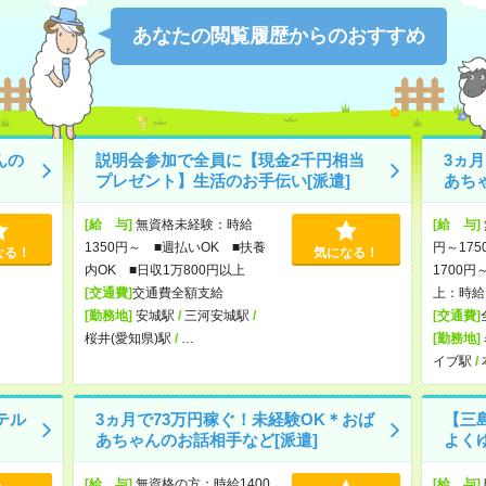
あなたの閲覧履歴からのおすすめ
んの
説明会参加で全員に【現金2千円相当
3ヵ
プレゼント】生活のお手伝い[派遣]
あち
[給 与]
無資格未経験：時給
[給 与]
1350円～ ■週払いOK ■扶養
円～175
なる！
気になる！
内OK ■日収1万800円以上
1700円
[交通費]
交通費全額支給
上：時給1
[勤務地]
安城駅
/
三河安城駅
/
[交通費]
桜井(愛知県)駅
/
…
[勤務地]
イブ駅
/
テル
3ヵ月で73万円稼ぐ！未経験OK＊おば
【三
あちゃんのお話相手など[派遣]
よく
[給 与]
無資格の方：時給1400
[給 与]