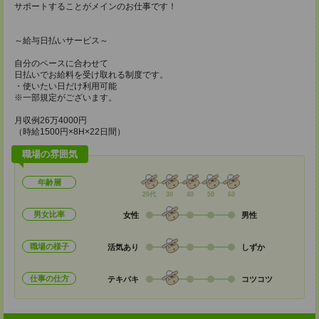
サポートすることがメインのお仕事です！
～給与日払いサービス～
自分のペースに合わせて
日払いでお給料を受け取れる制度です。
・使いたい日だけ利用可能
※一部規定がございます。
月収例26万4000円
（時給1500円×8H×22日間）
職場の雰囲気
年齢層
20代
30
40
50
60
男女比率
女性
男性
職場の様子
活気あり
しずか
仕事の仕方
テキパキ
コツコツ