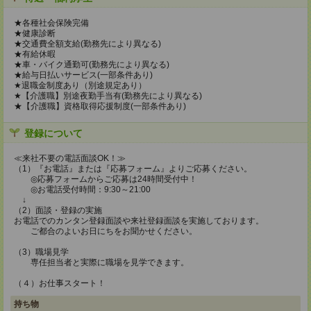
★各種社会保険完備
★健康診断
★交通費全額支給(勤務先により異なる)
★有給休暇
★車・バイク通勤可(勤務先により異なる)
★給与日払いサービス(一部条件あり)
★退職金制度あり（別途規定あり）
★【介護職】別途夜勤手当有(勤務先により異なる)
★【介護職】資格取得応援制度(一部条件あり)
登録について
≪来社不要の電話面談OK！≫
（1）『お電話』または『応募フォーム』よりご応募ください。
◎応募フォームからご応募は24時間受付中！
◎お電話受付時間：9:30～21:00
↓
（2）面談・登録の実施
お電話でのカンタン登録面談や来社登録面談を実施しております。
ご都合のよいお日にちをお聞かせください。
（3）職場見学
専任担当者と実際に職場を見学できます。
（４）お仕事スタート！
持ち物