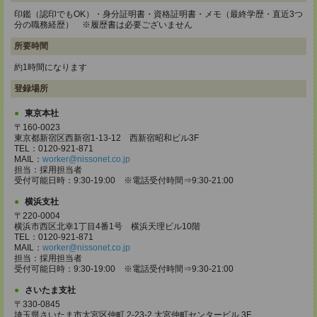
印鑑（認印でもOK）・身分証明書・資格証明書・メモ（最終学歴・直近3つ
分の職務経歴） ※履歴書は必要ございません
所要時間
約1時間になります
登録場所
東京本社
〒160-0023
東京都新宿区西新宿1-13-12 西新宿昭和ビル3F
TEL：0120-921-871
MAIL：
worker@nissonet.co.jp
担当：採用担当者
受付可能日時：9:30-19:00 ※電話受付時間⇒9:30-21:00
横浜支社
〒220-0004
横浜市西区北幸1丁目4番1号 横浜天理ビル10階
TEL：0120-921-871
MAIL：
worker@nissonet.co.jp
担当：採用担当者
受付可能日時：9:30-19:00 ※電話受付時間⇒9:30-21:00
さいたま支社
〒330-0845
埼玉県さいたま市大宮区仲町 2-23-2 大宮仲町センタービル 3F