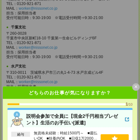
TEL：0120-921-871
MAIL：
worker@nissonet.co.jp
担当：採用担当者
受付可能日時：9:30-19:00 ※電話受付時間⇒9:30-21:00
千葉支社
〒260-0028
千葉市中央区新町18-10 千葉第一生命ビルディング6F
TEL：0120-921-871
MAIL：
worker@nissonet.co.jp
担当：採用担当者
受付可能日時：9:30-19:00 ※電話受付時間⇒9:30-21:00
水戸支社
〒310-0011 茨城県水戸市三の丸1-4-73 水戸京成ビル4F
TEL：0120-921-871
MAIL：
worker@nissonet.co.jp
×
担当：採用担当者
受付可能日時：9:30-19:00 ※電話受付時間⇒9:30-21:00
どちらのお仕事が気になりますか？
宇都宮支社
1
/10
〒320-0811 栃木県宇都宮市大通り1-2-11 フコク生命ビル4F
TEL：0120-921-871
説明会参加で全員に【現金2千円相当プレゼ
MAIL：
worker@nissonet.co.jp
担当：採用担当者
ント】生活のお手伝い[派遣]
受付可能日時：9:30-19:00 ※電話受付時間⇒9:30-21:00
無資格未経験：時給1500円～ ■週払
給与
高崎支社
いOK ■扶養内OK ■日収1万2000円