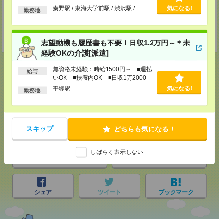
埼玉県さいたま市大宮区仲町2-23-2 大宮仲町センタービル3F（さいたま
以上
秦野駅 / 東海大学前駅 / 渋沢駅 / …
気になる!
支社内）
勤務地
TEL：0120-921-871
MAIL：
worker@nissonet.co.jp
担当：採用担当者
受付可能日時：9:30-19:00 ※電話受付時間⇒9:30-21:00
志望動機も履歴書も不要！日収1.2万円～＊未
経験OKの介護[派遣]
無資格未経験：時給1500円～ ■週払
給与
いOK ■扶養内OK ■日収1万2000円
以上
平塚駅
気になる!
応募ページへ
勤務地
気になる！
スキップ
どちらも気になる！
しばらく表示しない
メール
LINE
で送る
で送る
シェア
ツイート
ブックマーク