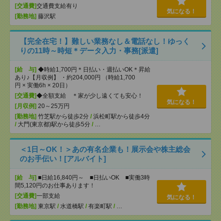
[交通費]
交通費支給有り
気になる！
[勤務地]
藤沢駅
【完全在宅！】難しい業務なし＆電話なし！ゆっく
りの11時～時短＊データ入力・事務[派遣]
[給 与]
◆時給1,700円＊日払い・週払いOK＊昇給
あり♪【月収例】 ・約204,000円 （時給1,700
円 × 実働6h × 20日）
[交通費]
◆全額支給 ＊家が少し遠くても安心！
気になる！
[月収例]
20～25万円
[勤務地]
竹芝駅から徒歩2分
/
浜松町駅から徒歩4分
/
大門(東京都)駅から徒歩5分
/
…
＜1日～OK！＞あの有名企業も！展示会や株主総会
のお手伝い！[アルバイト]
[給 与]
■日給16,840円～ ■日払いOK ■実働3時
間5,120円のお仕事あります！
[交通費]
一部支給
気になる！
[勤務地]
東京駅
/
水道橋駅
/
有楽町駅
/
…