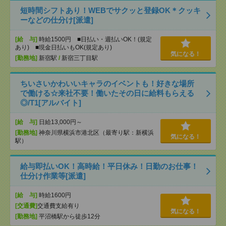
短時間シフトあり！WEBでサクッと登録OK＊クッキ
ーなどの仕分け[派遣]
[給 与]
時給1500円 ■日払い・週払いOK！(規定
あり) ■現金日払いもOK(規定あり)
気になる！
[勤務地]
新宿駅
/
新宿三丁目駅
ちいさいかわいいキャラのイベントも！好きな場所
で働ける☆来社不要！働いたその日に給料もらえる
◎/T1[アルバイト]
[給 与]
日給13,000円～
[勤務地]
神奈川県横浜市港北区（最寄り駅：新横浜
気になる！
駅）
給与即払いOK！高時給！平日休み！日勤のお仕事！
仕分け作業等[派遣]
[給 与]
時給1600円
[交通費]
交通費支給有り
気になる！
[勤務地]
平沼橋駅から徒歩12分