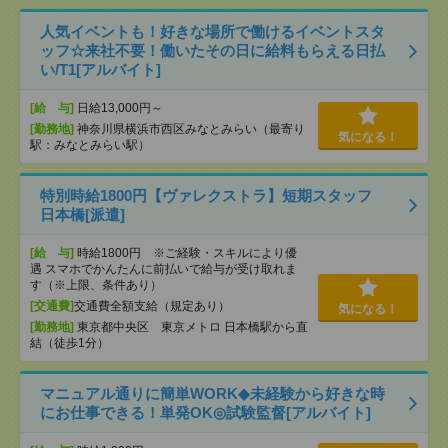
人気イベントも！好きな場所で働けるイベントスタ
ッフ☆来社不要！働いたその日に給料もらえる日払
い/T1[アルバイト]
[給 与]
日給13,000円～
[勤務地]
神奈川県横浜市西区みなとみらい（最寄り
気になる！
駅：みなとみらい駅）
特別時給1800円【ヴァレクストラ】短期スタッフ
日本橋[派遣]
[給 与]
時給1800円 ※ご経験・スキルにより優
遇 スマホでかんたんに前払いで給与が受け取れま
す（※上限、条件あり）
[交通費]
交通費全額支給（規定あり）
気になる！
[勤務地]
東京都中央区 東京メトロ 日本橋駅から直
結（徒歩1分）
マニュアル通りに簡単WORK◆未経験から好きな時
にお仕事できる！単発OK◎試験監督[アルバイト]