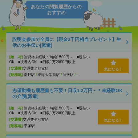
あなたの閲覧履歴からの
おすすめ
説明会参加で全員に【現金2千円相当プレゼント】生
活のお手伝い[派遣]
[給 与]
無資格未経験：時給1500円～ ■週払い
OK ■扶養内OK ■日収1万2000円以上
[交通費]
交通費全額支給
気になる！
[勤務地]
秦野駅
/
東海大学前駅
/
渋沢駅
/
…
志望動機も履歴書も不要！日収1.2万円～＊未経験OK
の介護[派遣]
[給 与]
無資格未経験：時給1500円～ ■週払い
OK ■扶養内OK ■日収1万2000円以上
[交通費]
交通費全額支給
気になる！
[勤務地]
平塚駅