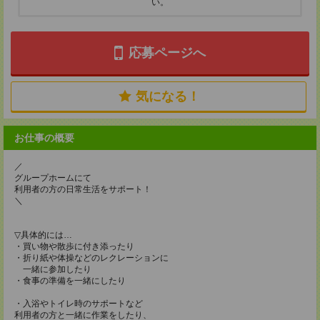
い。
応募ページへ
気になる！
お仕事の概要
／
グループホームにて
利用者の方の日常生活をサポート！
＼
▽具体的には…
・買い物や散歩に付き添ったり
・折り紙や体操などのレクレーションに
一緒に参加したり
・食事の準備を一緒にしたり
・入浴やトイレ時のサポートなど
利用者の方と一緒に作業をしたり、