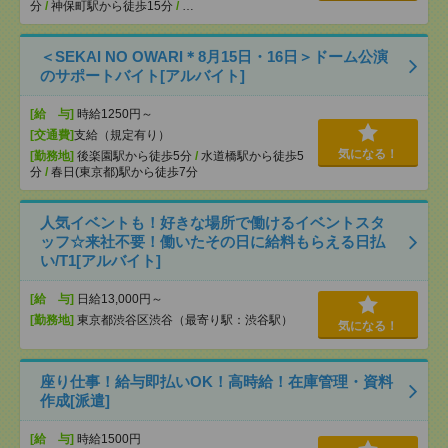
分
/
神保町駅から徒歩15分
/
…
＜SEKAI NO OWARI＊8月15日・16日＞ドーム公演
のサポートバイト[アルバイト]
[給 与]
時給1250円～
[交通費]
支給（規定有り）
気になる！
[勤務地]
後楽園駅から徒歩5分
/
水道橋駅から徒歩5
分
/
春日(東京都)駅から徒歩7分
人気イベントも！好きな場所で働けるイベントスタ
ッフ☆来社不要！働いたその日に給料もらえる日払
い/T1[アルバイト]
[給 与]
日給13,000円～
[勤務地]
東京都渋谷区渋谷（最寄り駅：渋谷駅）
気になる！
座り仕事！給与即払いOK！高時給！在庫管理・資料
作成[派遣]
[給 与]
時給1500円