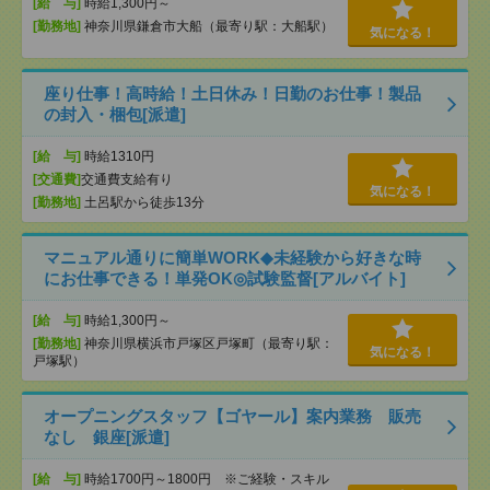
[給 与]
時給1,300円～
[勤務地]
神奈川県鎌倉市大船（最寄り駅：大船駅）
気になる！
座り仕事！高時給！土日休み！日勤のお仕事！製品
の封入・梱包[派遣]
[給 与]
時給1310円
[交通費]
交通費支給有り
気になる！
[勤務地]
土呂駅から徒歩13分
マニュアル通りに簡単WORK◆未経験から好きな時
にお仕事できる！単発OK◎試験監督[アルバイト]
[給 与]
時給1,300円～
[勤務地]
神奈川県横浜市戸塚区戸塚町（最寄り駅：
気になる！
戸塚駅）
オープニングスタッフ【ゴヤール】案内業務 販売
なし 銀座[派遣]
[給 与]
時給1700円～1800円 ※ご経験・スキル