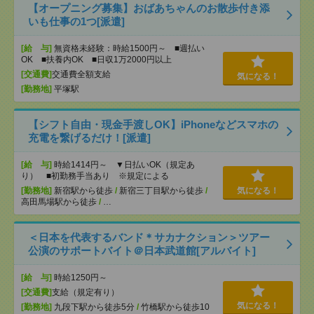
【オープニング募集】おばあちゃんのお散歩付き添
いも仕事の1つ[派遣]
[給 与]
無資格未経験：時給1500円～ ■週払い
OK ■扶養内OK ■日収1万2000円以上
[交通費]
交通費全額支給
気になる！
[勤務地]
平塚駅
【シフト自由・現金手渡しOK】iPhoneなどスマホの
充電を繋げるだけ！[派遣]
[給 与]
時給1414円～ ▼日払いOK（規定あ
り） ■初勤務手当あり ※規定による
[勤務地]
新宿駅から徒歩
/
新宿三丁目駅から徒歩
/
気になる！
高田馬場駅から徒歩
/
…
＜日本を代表するバンド＊サカナクション＞ツアー
公演のサポートバイト＠日本武道館[アルバイト]
[給 与]
時給1250円～
[交通費]
支給（規定有り）
気になる！
[勤務地]
九段下駅から徒歩5分
/
竹橋駅から徒歩10