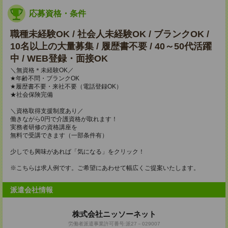
応募資格・条件
職種未経験OK / 社会人未経験OK / ブランクOK /
10名以上の大量募集 / 履歴書不要 / 40～50代活躍
中 / WEB登録・面接OK
＼無資格＊未経験OK／
★年齢不問・ブランクOK
★履歴書不要・来社不要（電話登録OK）
★社会保険完備
＼資格取得支援制度あり／
働きながら0円で介護資格が取れます！
実務者研修の資格講座を
無料で受講できます（一部条件有）
少しでも興味があれば「気になる」をクリック！
※こちらは求人例です。ご希望にあわせて幅広くご提案いたします。
派遣会社情報
株式会社ニッソーネット
労働者派遣事業許可番号:派27－029007