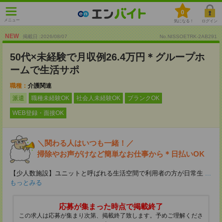
0
メニュー
気になる！
ログイン
NEW
掲載日 :2026
/
08
/
07
No.NISSOETRK-2AB291
50代×未経験で月収例26.4万円＊グループホ
ームで生活サポ
職種：
介護関連
派遣
職種未経験OK
社会人未経験OK
ブランクOK
WEB登録・面接OK
＼関わる人はいつも一緒！／
掃除やお声がけなど簡単なお仕事から＊日払いOK
【少人数施設】ユニットと呼ばれる生活空間で利用者の方が日常生
...
もっとみる
応募が集まった時点で掲載終了
この求人は応募が集まり次第、掲載終了致します。予めご理解くださ