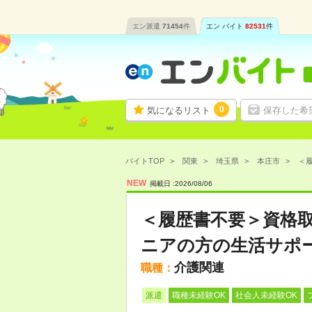
エン派遣
71454
件
エン バイト
82531
件
0
気になるリスト
保存した希
バイトTOP
関東
埼玉県
本庄市
＜履
NEW
掲載日 :
2026
/
08
/
06
＜履歴書不要＞資格
ニアの方の生活サポ
介護関連
職種：
派遣
職種未経験OK
社会人未経験OK