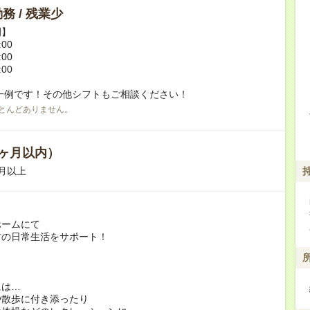
務 / 残業少
例】
:00
:00
:00
一例です！その他シフトもご相談ください！
とんどありません。
ヶ月以内）
月以上
ホームにて
方の日常生活をサポート！
には…
や散歩に付き添ったり