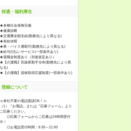
待遇・福利厚生
★各種社会保険完備
★健康診断
★交通費全額支給(勤務先により異なる)
★有給休暇
★車・バイク通勤可(勤務先により異なる)
★給与日払いサービス(一部条件あり)
★退職金制度あり（別途規定あり）
★【介護職】別途夜勤手当有(勤務先により異
なる)
★【介護職】資格取得応援制度(一部条件あり)
登録について
≪来社不要の電話面談OK！≫
（1）『お電話』または『応募フォーム』より
ご応募ください。
◎応募フォームからご応募は24時間受付
中！
◎お電話受付時間：9:30～21:00