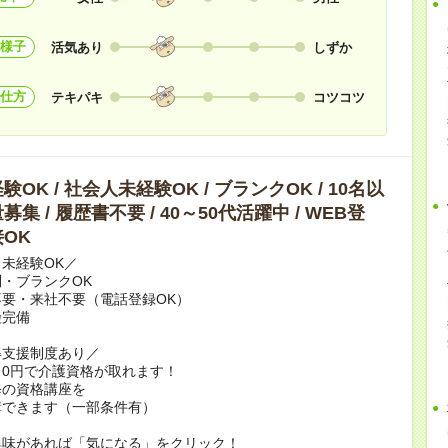
様子
活気あり
しずか
仕方
テキパキ
コツコツ
OK / 社会人未経験OK / ブランクOK / 10名以
集 / 履歴書不要 / 40～50代活躍中 / WEB登
OK
未経験OK／
・ブランクOK
要・来社不要（電話登録OK）
険完備
得支援制度あり／
0円で介護資格が取れます！
修の資格講座を
講できます（一部条件有）
興味があれば「気になる」をクリック！