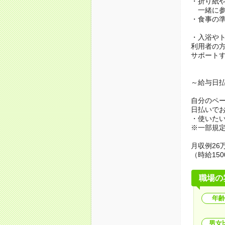
・折り紙
一緒に参
・食事の
・入浴や
利用者の
サポート
～給与日
自分のペ
日払いで
・使いた
※一部規
月収例26万
（時給150
職場の
年齢
男女