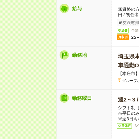
給与
無資格の方：
円 / 初任
交通費別
全額
交通費
25
月収例
勤務地
埼玉県
車通勤O
【本庄市
グループ
勤務曜日
週2～3 
シフト制
※平日のみ
※週3日も
シ
休日休暇