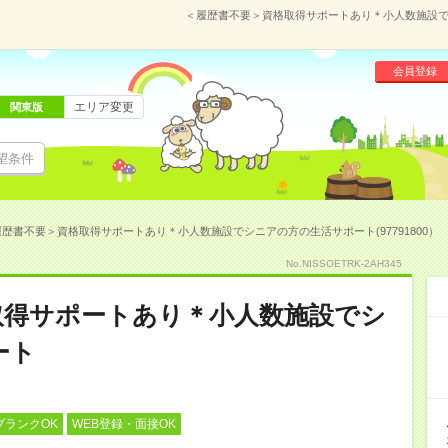
＜履歴書不要＞資格取得サポートあり＊小人数施設でシ
会員登録
エリア変更
関東版
望条件
歴書不要＞資格取得サポートあり＊小人数施設でシニアの方の生活サポート(97791800）
No.NISSOETRK-2AH345
取得サポートあり＊小人数施設でシ
ート
ブランクOK
WEB登録・面接OK