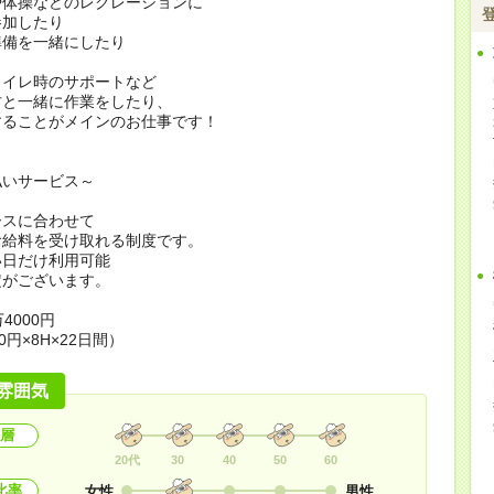
や体操などのレクレーションに
加したり
準備を一緒にしたり
トイレ時のサポートなど
方と一緒に作業をしたり、
することがメインのお仕事です！
払いサービス～
ースに合わせて
お給料を受け取れる制度です。
い日だけ利用可能
定がございます。
4000円
0円×8H×22日間）
雰囲気
層
20代
30
40
50
60
比率
女性
男性