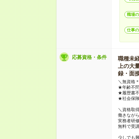
職場の
仕事の
応募資格・条件
職種未経験
上の大量募
録・面接
＼無資格＊
★年齢不問
★履歴書不
★社会保
＼資格取
働きながら
実務者研
無料で受
少しでも