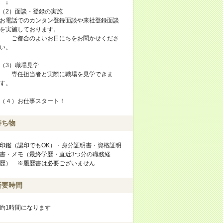
↓
（2）面談・登録の実施
お電話でのカンタン登録面談や来社登録面談
を実施しております。
ご都合のよいお日にちをお聞かせくださ
い。
（3）職場見学
専任担当者と実際に職場を見学できま
す。
（４）お仕事スタート！
持ち物
印鑑（認印でもOK）・身分証明書・資格証明
書・メモ（最終学歴・直近3つ分の職務経
歴） ※履歴書は必要ございません
所要時間
約1時間になります