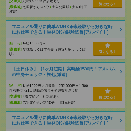
[交通費]
実費支給／当社規定あり。
気になる！
[勤務地]
七里駅から車6分
/
大宮公園駅
/
大宮(埼玉
県)駅
マニュアル通りに簡単WORK◆未経験から好きな時
にお仕事できる！単発OK◎試験監督[アルバイト]
[給 与]
時給1,300円～
[勤務地]
茨城県つくば市吾妻（最寄り駅：つくば
気になる！
駅）
【土日休み】【1ヶ月短期】高時給1500円！アルバム
の中身チェック・梱包[派遣]
[給 与]
時給1500円／月収例：252,000円＝1,500
円×8時間×21日勤務の場合＋交通費別途支給
[交通費]
実費支給／当社規定あり。
気になる！
[勤務地]
赤羽駅からバス10分
/
川口元郷駅
マニュアル通りに簡単WORK◆未経験から好きな時
にお仕事できる！単発OK◎試験監督[アルバイト]