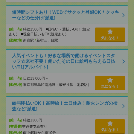
短時間シフトあり！WEBでサクッと登録OK＊クッキ
ーなどの仕分け[派遣]
[給 与]
時給1500円 ■日払い・週払いOK！(規定
あり) ■現金日払いもOK(規定あり)
気になる！
[勤務地]
新宿駅
/
新宿三丁目駅
人気イベントも！好きな場所で働けるイベントスタ
ッフ☆来社不要！働いたその日に給料もらえる日払
い/T1[アルバイト]
[給 与]
日給13,000円～
[勤務地]
東京都豊島区南池袋（最寄り駅：池袋駅）
気になる！
給与即払いOK！高時給！土日休み！耐火レンガの検
査など[派遣]
[給 与]
時給1300円
[交通費]
交通費支給有り
気になる！
[勤務地]
南中郷駅から車10分