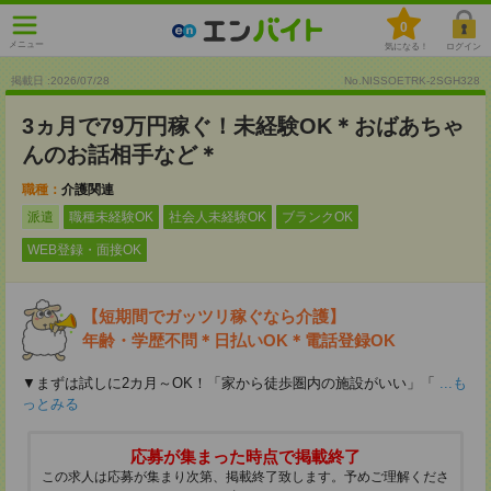
0
メニュー
気になる！
ログイン
掲載日 :2026
/
07
/
28
No.NISSOETRK-2SGH328
3ヵ月で79万円稼ぐ！未経験OK＊おばあちゃ
んのお話相手など＊
職種：
介護関連
派遣
職種未経験OK
社会人未経験OK
ブランクOK
WEB登録・面接OK
【短期間でガッツリ稼ぐなら介護】
年齢・学歴不問＊日払いOK＊電話登録OK
▼まずは試しに2カ月～OK！「家から徒歩圏内の施設がいい」「
...も
っとみる
応募が集まった時点で掲載終了
この求人は応募が集まり次第、掲載終了致します。予めご理解くださ