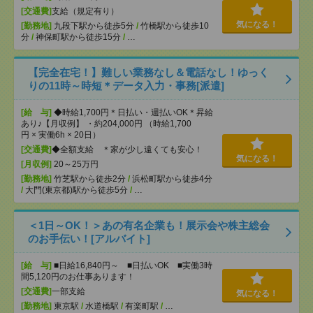
[交通費]
支給（規定有り）
気になる！
[勤務地]
九段下駅から徒歩5分
/
竹橋駅から徒歩10
分
/
神保町駅から徒歩15分
/
…
【完全在宅！】難しい業務なし＆電話なし！ゆっく
りの11時～時短＊データ入力・事務[派遣]
[給 与]
◆時給1,700円＊日払い・週払いOK＊昇給
あり♪【月収例】 ・約204,000円 （時給1,700
円 × 実働6h × 20日）
[交通費]
◆全額支給 ＊家が少し遠くても安心！
気になる！
[月収例]
20～25万円
[勤務地]
竹芝駅から徒歩2分
/
浜松町駅から徒歩4分
/
大門(東京都)駅から徒歩5分
/
…
＜1日～OK！＞あの有名企業も！展示会や株主総会
のお手伝い！[アルバイト]
[給 与]
■日給16,840円～ ■日払いOK ■実働3時
間5,120円のお仕事あります！
[交通費]
一部支給
気になる！
[勤務地]
東京駅
/
水道橋駅
/
有楽町駅
/
…