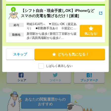
受付可能日時：9:30-19:00 ※電話受付時間⇒9:30-21:00
【シフト自由・現金手渡しOK】iPhoneなど
スマホの充電を繋げるだけ！[派遣]
時給1414円～ ▼日払いOK（規定あ
給与
り） ■初勤務手当あり ※規定によ
応募ページへ
る
新宿駅から徒歩 / 新宿三丁目駅から徒
気になる!
勤務地
歩 / 高田馬場駅から徒歩 / …
気になる！
スキップ
どちらも気になる！
メール
LINE
で送る
で送る
しばらく表示しない
シェア
ツイート
ブックマーク
あなたの閲覧履歴からの
おすすめ