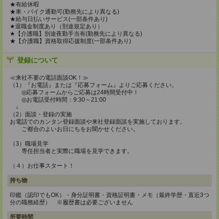
★有給休暇
★車・バイク通勤可(勤務先により異なる)
★給与日払いサービス(一部条件あり)
★退職金制度あり（別途規定あり）
★【介護職】別途夜勤手当有(勤務先により異なる)
★【介護職】資格取得応援制度(一部条件あり)
登録について
≪来社不要の電話面談OK！≫
（1）『お電話』または『応募フォーム』よりご応募ください。
◎応募フォームからご応募は24時間受付中！
◎お電話受付時間：9:30～21:00
↓
（2）面談・登録の実施
お電話でのカンタン登録面談や来社登録面談を実施しております。
ご都合のよいお日にちをお聞かせください。
（3）職場見学
専任担当者と実際に職場を見学できます。
（４）お仕事スタート！
持ち物
印鑑（認印でもOK）・身分証明書・資格証明書・メモ（最終学歴・直近3つ
分の職務経歴） ※履歴書は必要ございません
所要時間