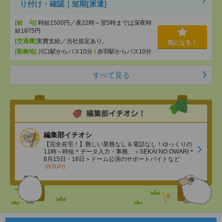
り付け・確認｜短期[派遣]
[給 与]
時給1500円／夜22時～翌5時までは深夜時
給1875円
[交通費]
実費支給／当社規定あり。
気になる！
[勤務地]
川口駅からバス10分
/
赤羽駅からバス10分
すべて見る
編集部イチオシ
【完全在宅！】難しい業務なし＆電話なし！ゆっくりの
11時～時短＊データ入力・事務、＜SEKAI NO OWARI＊
8月15日・16日＞ドーム公演のサポートバイトなど
(8/7UP!)