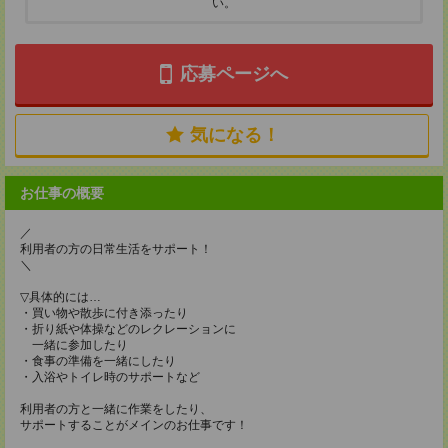
い。
応募ページへ
気になる！
お仕事の概要
／
利用者の方の日常生活をサポート！
＼
▽具体的には…
・買い物や散歩に付き添ったり
・折り紙や体操などのレクレーションに
一緒に参加したり
・食事の準備を一緒にしたり
・入浴やトイレ時のサポートなど
利用者の方と一緒に作業をしたり、
サポートすることがメインのお仕事です！