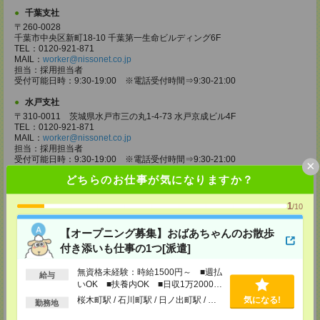
千葉支社
〒260-0028
千葉市中央区新町18-10 千葉第一生命ビルディング6F
TEL：0120-921-871
MAIL：
worker@nissonet.co.jp
担当：採用担当者
受付可能日時：9:30-19:00 ※電話受付時間⇒9:30-21:00
水戸支社
〒310-0011 茨城県水戸市三の丸1-4-73 水戸京成ビル4F
TEL：0120-921-871
MAIL：
worker@nissonet.co.jp
担当：採用担当者
受付可能日時：9:30-19:00 ※電話受付時間⇒9:30-21:00
×
どちらのお仕事が気になりますか？
宇都宮支社
〒320-0811 栃木県宇都宮市大通り1-2-11 フコク生命ビル4F
1
TEL：0120-921-871
/10
MAIL：
worker@nissonet.co.jp
担当：採用担当者
【オープニング募集】おばあちゃんのお散歩
受付可能日時：9:30-19:00 ※電話受付時間⇒9:30-21:00
付き添いも仕事の1つ[派遣]
高崎支社
無資格未経験：時給1500円～ ■週払
埼玉県さいたま市大宮区仲町2-23-2 大宮仲町センタービル3F（さいたま
給与
いOK ■扶養内OK ■日収1万2000円
支社内）
TEL：0120-921-871
以上
桜木町駅 / 石川町駅 / 日ノ出町駅 / …
気になる!
勤務地
MAIL：
worker@nissonet.co.jp
担当：採用担当者