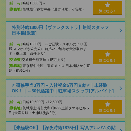
[給 与]
時給1,300円～
[勤務地]
茨城県守谷市中央（最寄り駅：守谷駅）
気になる！
特別時給1800円【ヴァレクストラ】短期スタッフ
日本橋[派遣]
[給 与]
時給1800円 ※ご経験・スキルにより優
遇 スマホでかんたんに前払いで給与が受け取れま
す（※上限、条件あり）
[交通費]
交通費全額支給（規定あり）
気になる！
[勤務地]
東京都中央区 東京メトロ 日本橋駅から直
結（徒歩1分）
⭐ 研修手当3万円＋入社祝金5万円支給⭐｜未経験
OK！｜～50代活躍中｜駐車場スタッフ[アルバイト]
[給 与]
日給10,500円～12,500円
[勤務地]
茨城県土浦市大和町8-22土浦タマキビル５
気になる！
F（最寄り駅：土浦駅徒歩2分）
【未経験OK】【深夜時給1875円】写真アルバムの貼