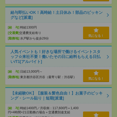
給与即払いOK！高時給！土日休み！部品のピッキン
グなど[派遣]
[給 与]
時給1300円
[交通費]
交通費支給有り
気になる！
[勤務地]
水戸駅から徒歩29分
人気イベントも！好きな場所で働けるイベントスタ
ッフ☆来社不要！働いたその日に給料もらえる日払
い/T1[アルバイト]
[給 与]
日給13,000円～
[勤務地]
東京都渋谷区渋谷（最寄り駅：渋谷駅）
気になる！
【未経験OK】【服装＆髪色自由！】お菓子のピッキ
ング・シール貼り｜短期[派遣]
[給 与]
時給1400円／月収例：117,600円＝1,400
円×4時間×21日勤務の場合＋交通費別途支給