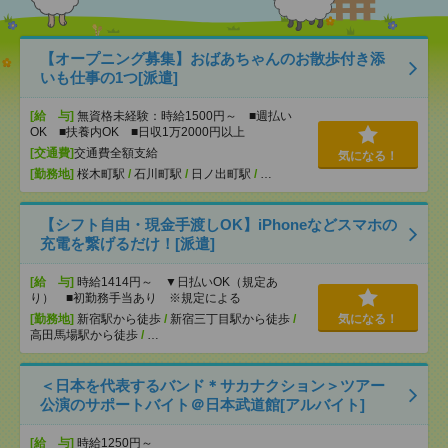
【オープニング募集】おばあちゃんのお散歩付き添
いも仕事の1つ[派遣]
[給 与]
無資格未経験：時給1500円～ ■週払い
OK ■扶養内OK ■日収1万2000円以上
[交通費]
交通費全額支給
気になる！
[勤務地]
桜木町駅
/
石川町駅
/
日ノ出町駅
/
…
【シフト自由・現金手渡しOK】iPhoneなどスマホの
充電を繋げるだけ！[派遣]
[給 与]
時給1414円～ ▼日払いOK（規定あ
り） ■初勤務手当あり ※規定による
[勤務地]
新宿駅から徒歩
/
新宿三丁目駅から徒歩
/
気になる！
高田馬場駅から徒歩
/
…
＜日本を代表するバンド＊サカナクション＞ツアー
公演のサポートバイト＠日本武道館[アルバイト]
[給 与]
時給1250円～