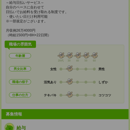
～給与日払いサービス～
自分のペースに合わせて
日払いでお給料を受け取れる制度です。
・使いたい日だけ利用可能
※一部規定がございます。
月収例26万4000円
（時給1500円×8H×22日間）
職場の雰囲気
年齢層
20代
30
40
50
60
男女比率
女性
男性
職場の様子
活気あり
しずか
仕事の仕方
テキパキ
コツコツ
募集情報
給与