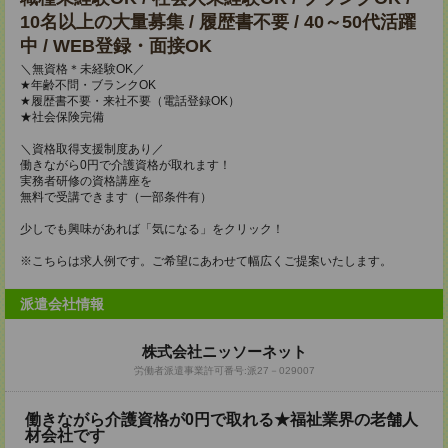
10名以上の大量募集 / 履歴書不要 / 40～50代活躍
中 / WEB登録・面接OK
＼無資格＊未経験OK／
★年齢不問・ブランクOK
★履歴書不要・来社不要（電話登録OK）
★社会保険完備
＼資格取得支援制度あり／
働きながら0円で介護資格が取れます！
実務者研修の資格講座を
無料で受講できます（一部条件有）
少しでも興味があれば「気になる」をクリック！
※こちらは求人例です。ご希望にあわせて幅広くご提案いたします。
派遣会社情報
株式会社ニッソーネット
労働者派遣事業許可番号:派27－029007
働きながら介護資格が0円で取れる★福祉業界の老舗人
材会社です