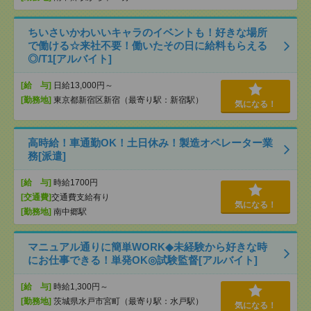
ちいさいかわいいキャラのイベントも！好きな場所
で働ける☆来社不要！働いたその日に給料もらえる
◎/T1[アルバイト]
[給 与]
日給13,000円～
[勤務地]
東京都新宿区新宿（最寄り駅：新宿駅）
気になる！
高時給！車通勤OK！土日休み！製造オペレーター業
務[派遣]
[給 与]
時給1700円
[交通費]
交通費支給有り
気になる！
[勤務地]
南中郷駅
マニュアル通りに簡単WORK◆未経験から好きな時
にお仕事できる！単発OK◎試験監督[アルバイト]
[給 与]
時給1,300円～
[勤務地]
茨城県水戸市宮町（最寄り駅：水戸駅）
気になる！