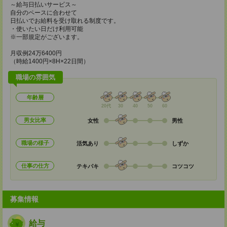
～給与日払いサービス～
自分のペースに合わせて
日払いでお給料を受け取れる制度です。
・使いたい日だけ利用可能
※一部規定がございます。
月収例24万6400円
（時給1400円×8H×22日間）
職場の雰囲気
年齢層
20代
30
40
50
60
男女比率
女性
男性
職場の様子
活気あり
しずか
仕事の仕方
テキパキ
コツコツ
募集情報
給与