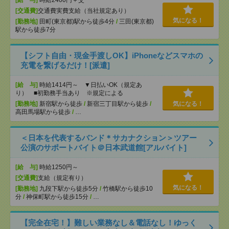
[給 与]
時給2400円＋交
[交通費]
交通費実費支給（当社規定あり）
気になる！
[勤務地]
田町(東京都)駅から徒歩4分
/
三田(東京都)
駅から徒歩7分
【シフト自由・現金手渡しOK】iPhoneなどスマホの
充電を繋げるだけ！[派遣]
[給 与]
時給1414円～ ▼日払いOK（規定あ
り） ■初勤務手当あり ※規定による
[勤務地]
新宿駅から徒歩
/
新宿三丁目駅から徒歩
/
気になる！
高田馬場駅から徒歩
/
…
＜日本を代表するバンド＊サカナクション＞ツアー
公演のサポートバイト＠日本武道館[アルバイト]
[給 与]
時給1250円～
[交通費]
支給（規定有り）
気になる！
[勤務地]
九段下駅から徒歩5分
/
竹橋駅から徒歩10
分
/
神保町駅から徒歩15分
/
…
【完全在宅！】難しい業務なし＆電話なし！ゆっく