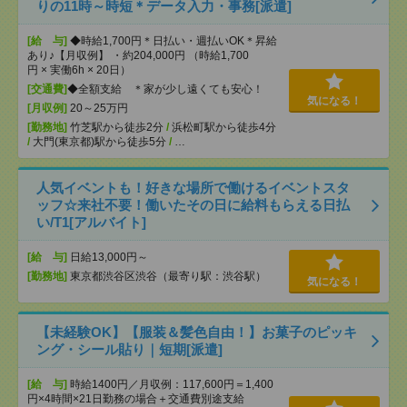
りの11時～時短＊データ入力・事務[派遣]
[給 与]
◆時給1,700円＊日払い・週払いOK＊昇給
あり♪【月収例】 ・約204,000円 （時給1,700
円 × 実働6h × 20日）
[交通費]
◆全額支給 ＊家が少し遠くても安心！
気になる！
[月収例]
20～25万円
[勤務地]
竹芝駅から徒歩2分
/
浜松町駅から徒歩4分
/
大門(東京都)駅から徒歩5分
/
…
人気イベントも！好きな場所で働けるイベントスタ
ッフ☆来社不要！働いたその日に給料もらえる日払
い/T1[アルバイト]
[給 与]
日給13,000円～
[勤務地]
東京都渋谷区渋谷（最寄り駅：渋谷駅）
気になる！
【未経験OK】【服装＆髪色自由！】お菓子のピッキ
ング・シール貼り｜短期[派遣]
[給 与]
時給1400円／月収例：117,600円＝1,400
円×4時間×21日勤務の場合＋交通費別途支給