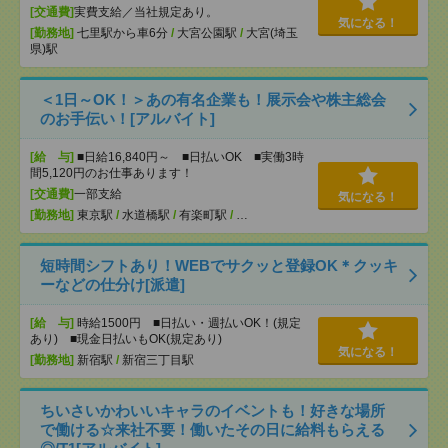
[交通費]
実費支給／当社規定あり。
気になる！
[勤務地]
七里駅から車6分
/
大宮公園駅
/
大宮(埼玉
県)駅
＜1日～OK！＞あの有名企業も！展示会や株主総会
のお手伝い！[アルバイト]
[給 与]
■日給16,840円～ ■日払いOK ■実働3時
間5,120円のお仕事あります！
[交通費]
一部支給
気になる！
[勤務地]
東京駅
/
水道橋駅
/
有楽町駅
/
…
短時間シフトあり！WEBでサクッと登録OK＊クッキ
ーなどの仕分け[派遣]
[給 与]
時給1500円 ■日払い・週払いOK！(規定
あり) ■現金日払いもOK(規定あり)
気になる！
[勤務地]
新宿駅
/
新宿三丁目駅
ちいさいかわいいキャラのイベントも！好きな場所
で働ける☆来社不要！働いたその日に給料もらえる