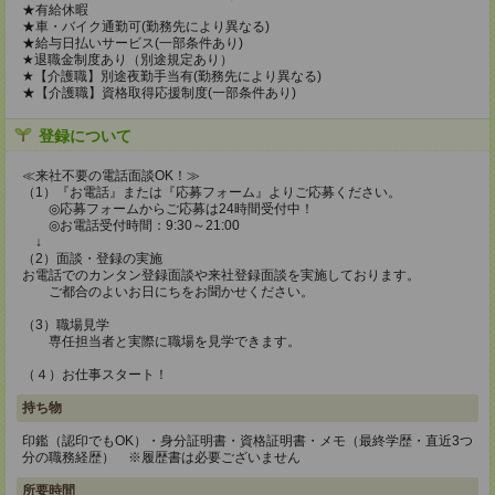
★有給休暇
★車・バイク通勤可(勤務先により異なる)
★給与日払いサービス(一部条件あり)
★退職金制度あり（別途規定あり）
★【介護職】別途夜勤手当有(勤務先により異なる)
★【介護職】資格取得応援制度(一部条件あり)
登録について
≪来社不要の電話面談OK！≫
（1）『お電話』または『応募フォーム』よりご応募ください。
◎応募フォームからご応募は24時間受付中！
◎お電話受付時間：9:30～21:00
↓
（2）面談・登録の実施
お電話でのカンタン登録面談や来社登録面談を実施しております。
ご都合のよいお日にちをお聞かせください。
（3）職場見学
専任担当者と実際に職場を見学できます。
（４）お仕事スタート！
持ち物
印鑑（認印でもOK）・身分証明書・資格証明書・メモ（最終学歴・直近3つ
分の職務経歴） ※履歴書は必要ございません
所要時間