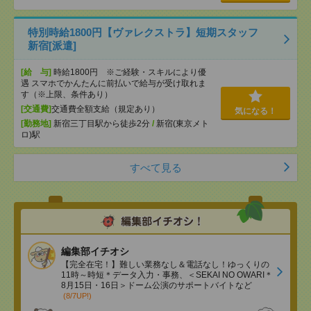
特別時給1800円【ヴァレクストラ】短期スタッフ
新宿[派遣]
[給 与]
時給1800円 ※ご経験・スキルにより優
遇 スマホでかんたんに前払いで給与が受け取れま
す（※上限、条件あり）
[交通費]
交通費全額支給（規定あり）
気になる！
[勤務地]
新宿三丁目駅から徒歩2分
/
新宿(東京メト
ロ)駅
すべて見る
編集部イチオシ
【完全在宅！】難しい業務なし＆電話なし！ゆっくりの
11時～時短＊データ入力・事務、＜SEKAI NO OWARI＊
8月15日・16日＞ドーム公演のサポートバイトなど
(8/7UP!)