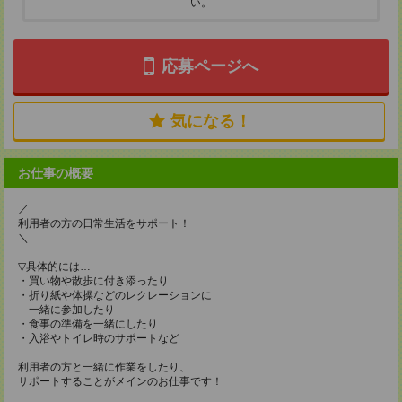
い。
応募ページへ
気になる！
お仕事の概要
／
利用者の方の日常生活をサポート！
＼
▽具体的には…
・買い物や散歩に付き添ったり
・折り紙や体操などのレクレーションに
一緒に参加したり
・食事の準備を一緒にしたり
・入浴やトイレ時のサポートなど
利用者の方と一緒に作業をしたり、
サポートすることがメインのお仕事です！