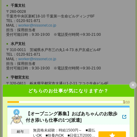
千葉支社
〒260-0028
千葉市中央区新町18-10 千葉第一生命ビルディング6F
TEL：0120-921-871
MAIL：
worker@nissonet.co.jp
担当：採用担当者
受付可能日時：9:30-19:00 ※電話受付時間⇒9:30-21:00
水戸支社
〒310-0011 茨城県水戸市三の丸1-4-73 水戸京成ビル4F
TEL：0120-921-871
MAIL：
worker@nissonet.co.jp
担当：採用担当者
受付可能日時：9:30-19:00 ※電話受付時間⇒9:30-21:00
宇都宮支社
×
〒320-0811 栃木県宇都宮市大通り1-2-11 フコク生命ビル4F
TEL：0120-921-871
どちらのお仕事が気になりますか？
MAIL：
worker@nissonet.co.jp
担当：採用担当者
1
受付可能日時：9:30-19:00 ※電話受付時間⇒9:30-21:00
/10
高崎支社
【オープニング募集】おばあちゃんのお散歩
埼玉県さいたま市大宮区仲町2-23-2 大宮仲町センタービル3F（さいたま
付き添いも仕事の1つ[派遣]
支社内）
TEL：0120-921-871
無資格未経験：時給1500円～ ■週払
MAIL：
worker@nissonet.co.jp
給与
いOK ■扶養内OK ■日収1万2000円
担当：採用担当者