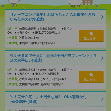
【オープニング募集】おばあちゃんのお散歩付き添
いも仕事の1つ[派遣]
[給 与]
無資格未経験：時給1500円～ ■週払い
OK ■扶養内OK ■日収1万2000円以上
[交通費]
交通費全額支給
気になる！
[勤務地]
巣鴨駅
/
目白駅
/
北池袋駅
/
…
説明会参加で全員に【現金2千円相当プレゼント】生
活のお手伝い[派遣]
[給 与]
無資格未経験：時給1300円～ ■週払い
OK ■扶養内OK ■日収1万400円以上
[交通費]
交通費全額支給（ガソリン代もOK！）
気になる！
[勤務地]
太田(群馬県)駅
/
藪塚駅
/
竜舞駅
/
…
＼！完全在宅！／土日含む週2～OK<講座受付
>@2400円[派遣]