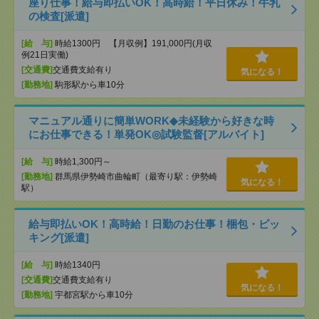
座り仕事！給与即払いOK！高時給！平日休み！牛乳
の検査[派遣]
[給 与]
時給1300円 【月収例】191,000円(月収
例21日実働)
[交通費]
交通費支給有り
気になる！
[勤務地]
駒形駅から車10分
マニュアル通りに簡単WORK◆未経験から好きな時
にお仕事できる！単発OK◎試験監督[アルバイト]
[給 与]
時給1,300円～
[勤務地]
群馬県伊勢崎市曲輪町（最寄り駅：伊勢崎
気になる！
駅）
給与即払いOK！高時給！日勤のお仕事！梱包・ピッ
キング[派遣]
[給 与]
時給1340円
[交通費]
交通費支給有り
気になる！
[勤務地]
宇都宮駅から車10分