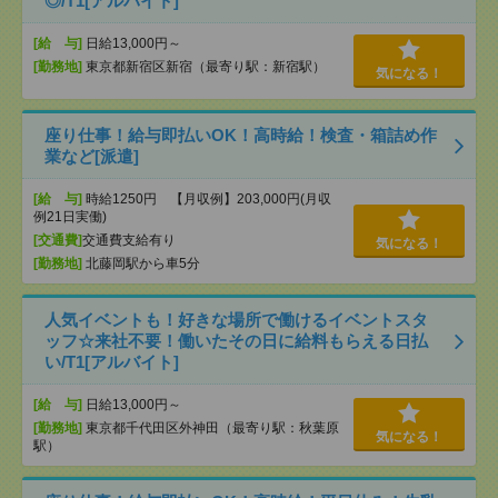
◎/T1[アルバイト]
[給 与]
日給13,000円～
[勤務地]
東京都新宿区新宿（最寄り駅：新宿駅）
気になる！
座り仕事！給与即払いOK！高時給！検査・箱詰め作
業など[派遣]
[給 与]
時給1250円 【月収例】203,000円(月収
例21日実働)
[交通費]
交通費支給有り
気になる！
[勤務地]
北藤岡駅から車5分
人気イベントも！好きな場所で働けるイベントスタ
ッフ☆来社不要！働いたその日に給料もらえる日払
い/T1[アルバイト]
[給 与]
日給13,000円～
[勤務地]
東京都千代田区外神田（最寄り駅：秋葉原
気になる！
駅）