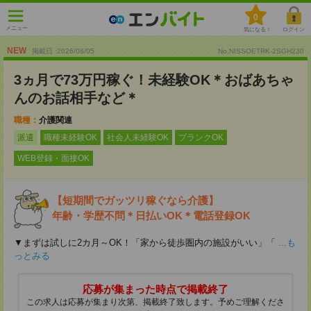
0
メニュー
気になる！
ログイン
NEW
掲載日 :2026
/
08
/
05
No.NISSOETRK-2SGH230
3ヵ月で73万円稼ぐ！未経験OK＊おばあちゃ
んのお話相手など＊
職種：
介護関連
派遣
職種未経験OK
社会人未経験OK
ブランクOK
WEB登録・面接OK
【短期間でガッツリ稼ぐなら介護】
年齢・学歴不問＊日払いOK＊電話登録OK
▼まずは試しに2カ月～OK！「家から徒歩圏内の施設がいい」「
...も
っとみる
応募が集まった時点で掲載終了
この求人は応募が集まり次第、掲載終了致します。予めご理解くださ