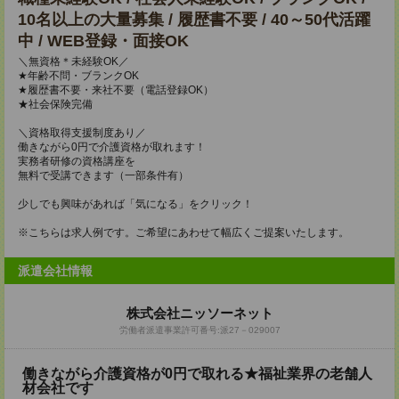
10名以上の大量募集 / 履歴書不要 / 40～50代活躍
中 / WEB登録・面接OK
＼無資格＊未経験OK／
★年齢不問・ブランクOK
★履歴書不要・来社不要（電話登録OK）
★社会保険完備
＼資格取得支援制度あり／
働きながら0円で介護資格が取れます！
実務者研修の資格講座を
無料で受講できます（一部条件有）
少しでも興味があれば「気になる」をクリック！
※こちらは求人例です。ご希望にあわせて幅広くご提案いたします。
派遣会社情報
株式会社ニッソーネット
労働者派遣事業許可番号:派27－029007
働きながら介護資格が0円で取れる★福祉業界の老舗人
材会社です