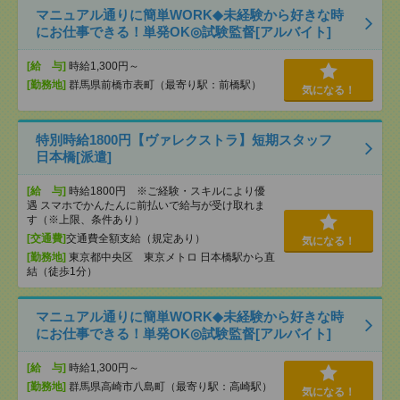
マニュアル通りに簡単WORK◆未経験から好きな時
にお仕事できる！単発OK◎試験監督[アルバイト]
[給 与]
時給1,300円～
[勤務地]
群馬県前橋市表町（最寄り駅：前橋駅）
気になる！
特別時給1800円【ヴァレクストラ】短期スタッフ
日本橋[派遣]
[給 与]
時給1800円 ※ご経験・スキルにより優
遇 スマホでかんたんに前払いで給与が受け取れま
す（※上限、条件あり）
[交通費]
交通費全額支給（規定あり）
気になる！
[勤務地]
東京都中央区 東京メトロ 日本橋駅から直
結（徒歩1分）
マニュアル通りに簡単WORK◆未経験から好きな時
にお仕事できる！単発OK◎試験監督[アルバイト]
[給 与]
時給1,300円～
[勤務地]
群馬県高崎市八島町（最寄り駅：高崎駅）
気になる！