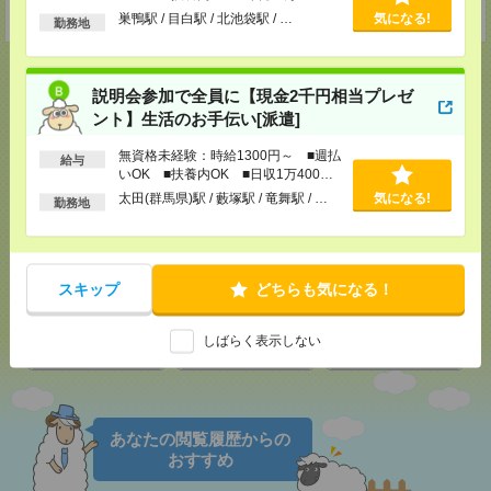
受付可能日時：9:30-19:00 ※電話受付時間⇒9:30-21:00
以上
巣鴨駅 / 目白駅 / 北池袋駅 / …
気になる!
勤務地
説明会参加で全員に【現金2千円相当プレゼ
ント】生活のお手伝い[派遣]
応募ページへ
無資格未経験：時給1300円～ ■週払
給与
いOK ■扶養内OK ■日収1万400円
以上
太田(群馬県)駅 / 藪塚駅 / 竜舞駅 / …
気になる!
勤務地
気になる！
メール
LINE
で送る
で送る
スキップ
どちらも気になる！
しばらく表示しない
シェア
ツイート
ブックマーク
あなたの閲覧履歴からの
おすすめ