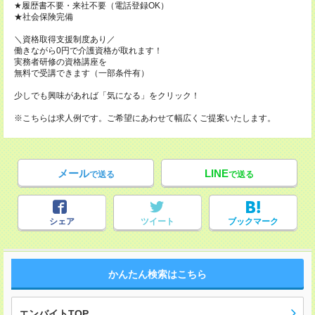
★履歴書不要・来社不要（電話登録OK）
★社会保険完備
＼資格取得支援制度あり／
働きながら0円で介護資格が取れます！
実務者研修の資格講座を
無料で受講できます（一部条件有）
少しでも興味があれば「気になる」をクリック！
※こちらは求人例です。ご希望にあわせて幅広くご提案いたします。
メール
LINE
で送る
で送る
シェア
ツイート
ブックマーク
かんたん検索はこちら
エンバイトTOP