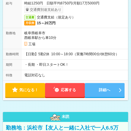
時給1250円 日額平均8750円/月額17万5000円
給与
交通費別途支給あり
交通費支給（規定あり）
交通費
15～20万円
月収例
岐阜県岐阜市
勤務地
西岐阜駅から車10分
工場
【日勤】5勤2休 10:00～18:00（実働7時間00分/休憩60分）
勤務時間
・長期 ・即日スタートOK！
期間
電話対応なし
特徴
気になる！
応募する
詳細へ
未読
勤務地：浜松市【友人と一緒に入社で一人6.5万