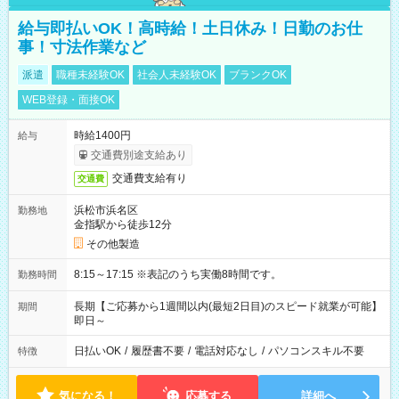
給与即払いOK！高時給！土日休み！日勤のお仕
事！寸法作業など
派遣
職種未経験OK
社会人未経験OK
ブランクOK
WEB登録・面接OK
時給1400円
給与
交通費別途支給あり
交通費支給有り
交通費
浜松市浜名区
勤務地
金指駅から徒歩12分
その他製造
8:15～17:15 ※表記のうち実働8時間です。
勤務時間
長期【ご応募から1週間以内(最短2日目)のスピード就業が可能】
期間
即日～
日払いOK
/
履歴書不要
/
電話対応なし
/
パソコンスキル不要
特徴
気になる！
応募する
詳細へ