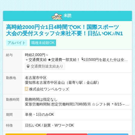
未読
高時給2000円☆1日4時間でOK！国際スポーツ
大会の受付スタッフ☆来社不要！日払いOK♪/N1
アルバイト
職種未経験OK
時給2,000円～
給与
＋交通費支給 ★交通費一部支給！ ┗1日500円を超えた分は全額
支給！ ※往復500円以内の方は自己負担となります ★日払い
交通費別途支給あり
OK！（規定あり） ┗働いたその日に現金GET♪ お仕事後はコン
ビニATMから 日払い分を引き落とせます！ 【試用期間】試用
名古屋市中区
勤務地
期間なし
愛知県名古屋市中区金山（最寄り駅：金山駅）
株式会社ワンベルウッズ
勤務時間は指定なし
勤務時間
変形労働時間制 想定労働時間170時間/月 ☆シフト例 ＊8/15～
10/26 全日共通 08：00～12：00 17：00～21：00 ＊8/31
～9/19のみ下記シフトもあります！ 12：00～16：00 ＊9/6～
単発・1日のみOK
期間
10/6、10/11～26のみ下記シフトもあります！ 07：00～11：
00
日払いOK / 副業・WワークOK
特徴