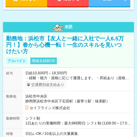
未読
勤務地：浜松市【友人と一緒に入社で一人6.5万
円！】春から心機一転！一生のスキルを見いつ
けたい方
アルバイト
職種未経験OK
日給10,600円～18,500円
給与
・経験・能力・資格に応じて優遇します。 ・昇給あり（資格取
得・勤務成績により随時） ・交通費全額支給（規定あり） ・日
交通費別途支給あり
払い・週払い制度あり（規定あり） ・早く勤務が終わっても日
給全額保証 ・各種手当あり（深夜手当、資格手当） ・資格取得
浜松市中央区
勤務地
支援あり（費用会社全額負担） ・紹介手当制度あり（最大
静岡県浜松市中央区下石田町（最寄り駅：味美駅）
130,000円） 【試用期間】試用期間あり 試用期間の長さ：3ヶ月
雇用形態、給与は本採用時と同じです。
セイフラインズ株式会社
シフト制
勤務時間
1日あたりの実働時間：最大8時間/日 シフト制 (1)08:00～17:00
(2)21:00～06:00
日払いOK / 10名以上の大量募集
特徴