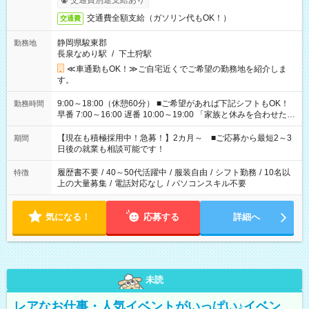
交通費別途支給あり
交通費全額支給（ガソリン代もOK！）
交通費
静岡県駿東郡
勤務地
長泉なめり駅
/
下土狩駅
≪車通勤もOK！≫ご自宅近くでご希望の勤務地を紹介しま
す。
9:00～18:00（休憩60分） ■ご希望があれば下記シフトもOK！
勤務時間
早番 7:00～16:00 遅番 10:00～19:00 「家族と休みを合わせた
い」 「余裕を持って夕飯の準備がしたい」 「できれば残業はし
たくない」 など、ご希望を教えてくださいね。 ※Wワーク希望
【現在も積極採用中！急募！】2カ月～ ■ご応募から最短2～3
期間
の方へ 今ご覧のお仕事で希望する勤務時間と、もう1つのお仕事
日後の就業も相談可能です！
の勤務時間。 合計で週40時間を超える場合は応募できません。
履歴書不要
/
40～50代活躍中
/
服装自由
/
シフト勤務
/
10名以
特徴
上の大量募集
/
電話対応なし
/
パソコンスキル不要
気になる！
応募する
詳細へ
未読
レアなお仕事・人気イベントがいっぱい♪イベン