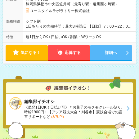
5,600円 【試用期間】試用期間あり 試用期間の長さ：2ヶ月
静岡県浜松市中央区笠井町（最寄り駅：遠州西ヶ崎駅）
※ 雇用形態と給与に、本採用時と異なる部分があります。 雇用
形態：本採用時と同じです。 給与：時給 1,100円以上
ユースタイルラボラトリー株式会社
シフト制
勤務時間
1日あたりの実働時間：最大8時間/日 【日勤】 7：00～22：00
の間で8時間勤務（休憩時間は法定通り） ※週1日～OK ／ 夜勤
なし ＊＊ 勤務時間例 ＊＊ ■8時から17時 ■9時から18時 ■10
週1日からOK / 日払いOK / 副業・WワークOK
特徴
時から19時 ■12時から21時 など ※訪問先により変動 ※曜日固
定（毎週同じ曜日勤務）
気になる！
応募する
詳細へ
編集部イチオシ
《単発1日OK！日払い可》＊お菓子のモクモクシール貼り、
時給1900円！【アジア競技大会＊刈谷市】競技会場での設
営サポートなど
(8/7UP!)