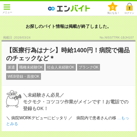
0
メニュー
気になる！
ログイン
お探しのバイト情報は掲載が終了しました。
掲載日 :2026
/
03
/
24
No.NISSTTRK-1BJH107
【医療行為はナシ】時給1400円！病院で備品
のチェックなど＊
派遣
職種未経験OK
社会人未経験OK
ブランクOK
WEB登録・面接OK
＼未経験さん必見／
モクモク・コツコツ作業がメインです！お電話での
登録もOK！
＼ 病院WORKデビューにピッタリ ／ 病院内で患者さんの移
...もっ
とみる