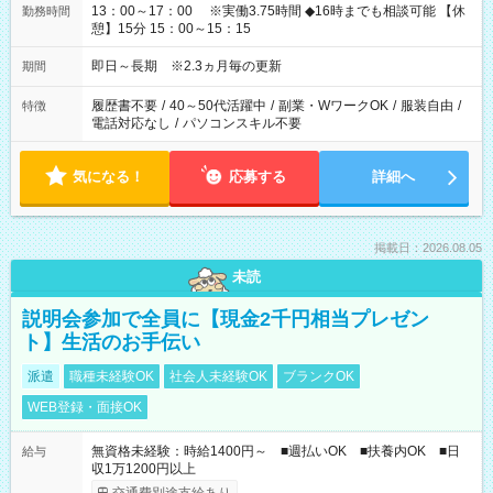
13：00～17：00 ※実働3.75時間 ◆16時までも相談可能 【休
勤務時間
憩】15分 15：00～15：15
即日～長期 ※2.3ヵ月毎の更新
期間
履歴書不要
/
40～50代活躍中
/
副業・WワークOK
/
服装自由
/
特徴
電話対応なし
/
パソコンスキル不要
気になる！
応募する
詳細へ
掲載日：2026.08.05
未読
説明会参加で全員に【現金2千円相当プレゼン
ト】生活のお手伝い
派遣
職種未経験OK
社会人未経験OK
ブランクOK
WEB登録・面接OK
無資格未経験：時給1400円～ ■週払いOK ■扶養内OK ■日
給与
収1万1200円以上