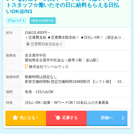
トスタッフ☆働いたその日に給料もらえる日払
いOK◎/N1
アルバイト
職種未経験OK
日給10,400円～
給与
＋交通費支給 ★交通費全額支給！ ★日払いOK！（規定あり） ┗
働いたその日に現金GET♪ お仕事後はコンビニATMから 日払
交通費別途支給あり
い分を引き落とせます！ 【試用期間】試用期間なし
名古屋市中区
勤務地
愛知県名古屋市中区金山（最寄り駅：金山駅）
株式会社ワンベルウッズ
勤務時間は指定なし
勤務時間
変形労働時間制 想定労働時間160時間/月 【シフト例】 ・10：
00～20：00
単発・1日のみOK
期間
日払いOK / 副業・WワークOK / 10名以上の大量募集
特徴
気になる！
応募する
詳細へ