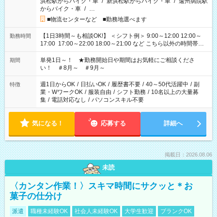
浜松駅からバイク・車
/
新浜松駅からバイク・車
/
遠州病院駅
からバイク・車
/
…
■物流センターなど ■勤務地選べます
【1日3時間～も相談OK!】 ＜シフト例＞ 9:00～12:00 12:00～
勤務時間
17:00 17:00～22:00 18:00～21:00 など こちら以外の時間帯も
お気軽にご相談ください！
単発1日～！ ★勤務開始日や期間はお気軽にご相談くださ
期間
い！ ＃8月～ ＃9月～
週1日からOK
/
日払いOK
/
履歴書不要
/
40～50代活躍中
/
副
特徴
業・WワークOK
/
服装自由
/
シフト勤務
/
10名以上の大量募
集
/
電話対応なし
/
パソコンスキル不要
気になる！
応募する
詳細へ
掲載日：2026.08.06
未読
〈カンタン作業！〉スキマ時間にサクッと＊お
菓子の仕分け
派遣
職種未経験OK
社会人未経験OK
大学生歓迎
ブランクOK