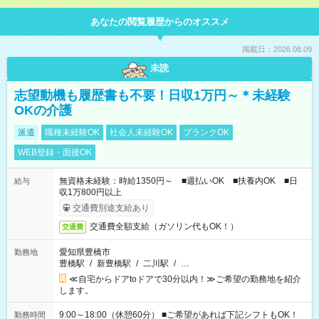
あなたの閲覧履歴からのオススメ
掲載日：2026.08.09
未読
志望動機も履歴書も不要！日収1万円～＊未経験
OKの介護
派遣
職種未経験OK
社会人未経験OK
ブランクOK
WEB登録・面接OK
無資格未経験：時給1350円～ ■週払いOK ■扶養内OK ■日
給与
収1万800円以上
交通費別途支給あり
交通費全額支給（ガソリン代もOK！）
交通費
愛知県豊橋市
勤務地
豊橋駅
/
新豊橋駅
/
二川駅
/
…
≪自宅からドアtoドアで30分以内！≫ご希望の勤務地を紹介
します。
9:00～18:00（休憩60分） ■ご希望があれば下記シフトもOK！
勤務時間