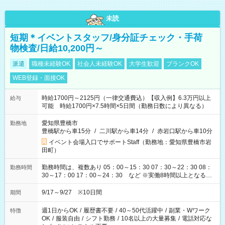
未読
短期＊イベントスタッフ/身分証チェック・手荷
物検査/日給10,200円～
派遣
職種未経験OK
社会人未経験OK
大学生歓迎
ブランクOK
WEB登録・面接OK
時給1700円～2125円（一律交通費込）【収入例】6.3万円以上
給与
可能 時給1700円×7.5時間×5日間（勤務日数により異なる）
愛知県豊橋市
勤務地
豊橋駅から車15分
/
二川駅から車14分
/
赤岩口駅から車10分
イベント会場入口でサポートStaff（勤務地：愛知県豊橋市岩
田町）
勤務時間は、複数あり 05：00～15：30 07：30～22：30 08：
勤務時間
30～17：00 17：00～24：30 など ※実働8時間以上となる勤
務もあります。 【休憩】60分+他休憩あり 交替で取得します。
安全面に配慮しこまめな休憩があります。
9/17～9/27 ※10日間
期間
週1日からOK
/
履歴書不要
/
40～50代活躍中
/
副業・Wワーク
特徴
OK
/
服装自由
/
シフト勤務
/
10名以上の大量募集
/
電話対応な