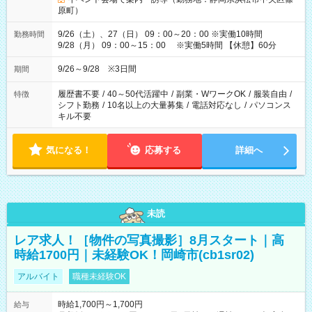
原町）
9/26（土）、27（日） 09：00～20：00 ※実働10時間
勤務時間
9/28（月） 09：00～15：00 ※実働5時間 【休憩】60分
9/26～9/28 ※3日間
期間
履歴書不要
/
40～50代活躍中
/
副業・WワークOK
/
服装自由
/
特徴
シフト勤務
/
10名以上の大量募集
/
電話対応なし
/
パソコンス
キル不要
気になる！
応募する
詳細へ
未読
レア求人！［物件の写真撮影］8月スタート｜高
時給1700円｜未経験OK！岡崎市(cb1sr02)
アルバイト
職種未経験OK
時給1,700円～1,700円
給与