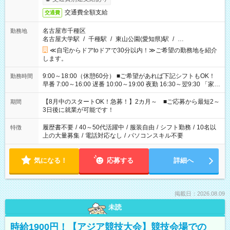
交通費全額支給
交通費
名古屋市千種区
勤務地
名古屋大学駅
/
千種駅
/
東山公園(愛知県)駅
/
…
≪自宅からドアtoドアで30分以内！≫ご希望の勤務地を紹介
します。
9:00～18:00（休憩60分） ■ご希望があれば下記シフトもOK！
勤務時間
早番 7:00～16:00 遅番 10:00～19:00 夜勤 16:30～翌9:30 「家族
と休みを合わせたい」 「余裕を持って夕飯の準備がしたい」
「できれば残業はしたくない」 など、ご希望を教えてください
【8月中のスタートOK！急募！】2カ月～ ■ご応募から最短2～
期間
ね。 ※Wワーク希望の方へ 今ご覧のお仕事で希望する勤務時間
3日後に就業が可能です！
と、もう1つのお仕事の勤務時間。 合計で週40時間を超える場
合は応募できません。
履歴書不要
/
40～50代活躍中
/
服装自由
/
シフト勤務
/
10名以
特徴
上の大量募集
/
電話対応なし
/
パソコンスキル不要
気になる！
応募する
詳細へ
掲載日：2026.08.09
未読
時給1900円！【アジア競技大会】競技会場での