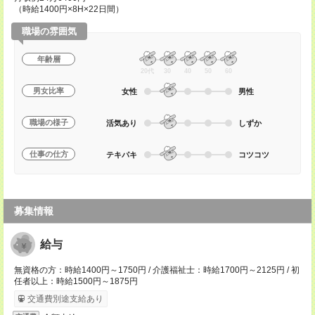
（時給1400円×8H×22日間）
職場の雰囲気
年齢層
20代
30
40
50
60
男女比率
女性
男性
職場の様子
活気あり
しずか
仕事の仕方
テキパキ
コツコツ
募集情報
給与
無資格の方：時給1400円～1750円 / 介護福祉士：時給1700円～2125円 / 初
任者以上：時給1500円～1875円
交通費別途支給あり