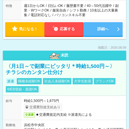
週1日からOK
/
日払いOK
/
履歴書不要
/
40～50代活躍中
/
副
特徴
業・WワークOK
/
服装自由
/
シフト勤務
/
10名以上の大量募
集
/
電話対応なし
/
パソコンスキル不要
気になる！
応募する
詳細へ
掲載日：2026.08.09
未読
〈月1日～で副業にピッタリ＊時給1,500円～〉
チラシのカンタン仕分け
派遣
職種未経験OK
社会人未経験OK
大学生歓迎
ブランクOK
WEB登録・面接OK
時給1,500円～1,875円
給与
交通費別途支給あり
■ 交通費規定内支給 ※派遣先による
交通費
浜松市中央区
勤務地