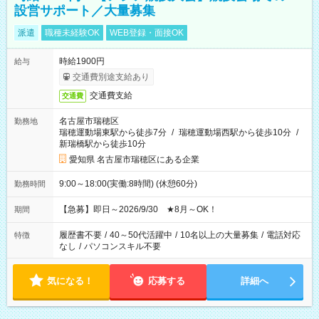
設営サポート／大量募集
派遣
職種未経験OK
WEB登録・面接OK
時給1900円
給与
交通費別途支給あり
交通費支給
交通費
名古屋市瑞穂区
勤務地
瑞穂運動場東駅から徒歩7分
/
瑞穂運動場西駅から徒歩10分
/
新瑞橋駅から徒歩10分
愛知県 名古屋市瑞穂区にある企業
9:00～18:00(実働:8時間) (休憩60分)
勤務時間
【急募】即日～2026/9/30 ★8月～OK！
期間
履歴書不要
/
40～50代活躍中
/
10名以上の大量募集
/
電話対応
特徴
なし
/
パソコンスキル不要
気になる！
応募する
詳細へ