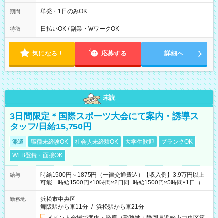
10/26 全日共通 08：00～12：00 17：00～21：00 ＊8/31
～9/19のみ下記シフトもあります！ 12：00～16：00 ＊9/6～
単発・1日のみOK
期間
10/6、10/11～26のみ下記シフトもあります！ 07：00～11：
00
日払いOK / 副業・WワークOK
特徴
気になる！
応募する
詳細へ
未読
3日間限定＊国際スポーツ大会にて案内・誘導ス
タッフ/日給15,750円
派遣
職種未経験OK
社会人未経験OK
大学生歓迎
ブランクOK
WEB登録・面接OK
時給1500円～1875円（一律交通費込）【収入例】3.9万円以上
給与
可能 時給1500円×10時間×2日間+時給1500円×5時間×1日（実
働8時間を越えた時給：1875円）
浜松市中央区
勤務地
舞阪駅から車11分
/
浜松駅から車21分
イベント会場で案内・誘導（勤務地：静岡県浜松市中央区篠