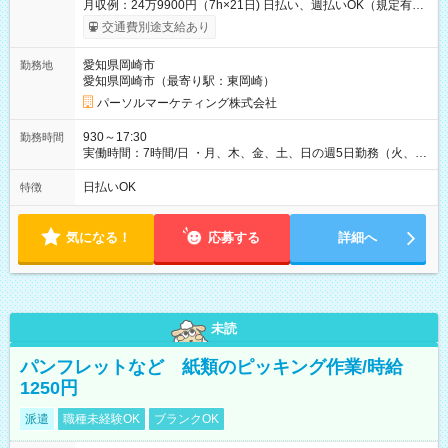
月収例：24万9900円（7h×21日) 日払い、週払いOK（規定有
り） 【試用期間】試用期間なし
交通費別途支給あり
愛知県岡崎市
勤務地
愛知県岡崎市（最寄り駅：東岡崎）
パーソルマーケティング株式会社
930～17:30
勤務時間
実働時間：7時間/日 ・月、木、金、土、日の週5日勤務（火、水
は固定休です／夏季、年末年始等、長期休暇有り！） ・ワンシ
フト！ 残業ほぼナシ（0～5h/月）
日払いOK
特徴
気になる！
応募する
詳細へ
未読
パンフレットなど 紙類のピッキング作業/時給
1250円
派遣
職種未経験OK
ブランクOK