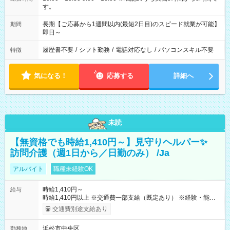
す。
長期【ご応募から1週間以内(最短2日目)のスピード就業が可能】
期間
即日～
履歴書不要
/
シフト勤務
/
電話対応なし
/
パソコンスキル不要
特徴
気になる！
応募する
詳細へ
未読
【無資格でも時給1,410円～】見守りヘルパー✨
訪問介護（週1日から／日勤のみ） /Ja
アルバイト
職種未経験OK
時給1,410円～
給与
時給1,410円以上 ※交通費一部支給（既定あり） ※経験・能力を
考慮して決定します 【収入例】 週1回勤務の場合：1,410円×8時
交通費別途支給あり
間×4回=4万5,120円 週3回勤務の場合：1,410円×8時間×12回
=13万5,360円 週5回勤務の場合：1,410円×8時間×20回=22万
浜松市中央区
勤務地