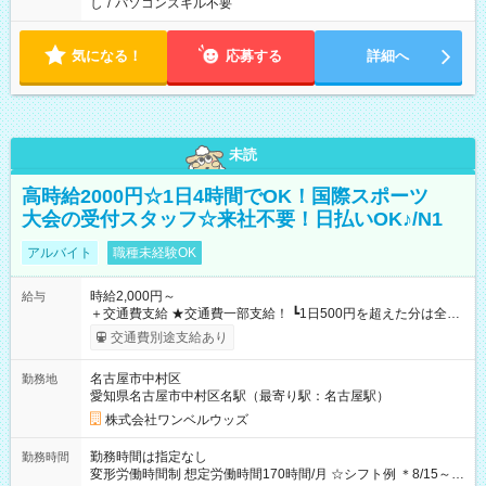
し
/
パソコンスキル不要
気になる！
応募する
詳細へ
未読
高時給2000円☆1日4時間でOK！国際スポーツ
大会の受付スタッフ☆来社不要！日払いOK♪/N1
アルバイト
職種未経験OK
時給2,000円～
給与
＋交通費支給 ★交通費一部支給！ ┗1日500円を超えた分は全額
支給！ ※往復500円以内の方は自己負担となります ★日払い
交通費別途支給あり
OK！（規定あり） ┗働いたその日に現金GET♪ お仕事後はコン
ビニATMから 日払い分を引き落とせます！ 【試用期間】試用
名古屋市中村区
勤務地
期間なし
愛知県名古屋市中村区名駅（最寄り駅：名古屋駅）
株式会社ワンベルウッズ
勤務時間は指定なし
勤務時間
変形労働時間制 想定労働時間170時間/月 ☆シフト例 ＊8/15～