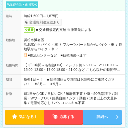
WEB登録・面接OK
時給1,500円～1,875円
給与
交通費別途支給あり
■ 交通費規定内支給 ※派遣先による
交通費
浜松市浜名区
勤務地
浜北駅からバイク・車
/
フルーツパーク駅からバイク・車
/
岡
地駅からバイク・車
/
…
■物流センターなど ■勤務地選べます
【1日3時間～も相談OK!】 ＜シフト例＞ 9:00～12:00 10:00～
勤務時間
15:00 12:00～17:00 18:00～21:00 など こちら以外の時間帯も
お気軽にご相談ください！
単発1日～！ ★勤務開始日や期間はお気軽にご相談くださ
期間
い！ ＃8月～ ＃9月～
週1日からOK
/
日払いOK
/
履歴書不要
/
40～50代活躍中
/
副
特徴
業・WワークOK
/
服装自由
/
シフト勤務
/
10名以上の大量募
集
/
電話対応なし
/
パソコンスキル不要
気になる！
応募する
詳細へ