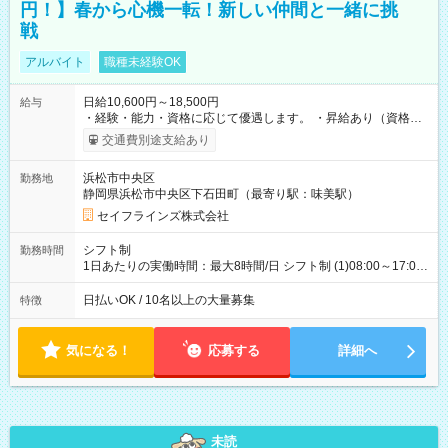
円！】春から心機一転！新しい仲間と一緒に挑
戦
アルバイト
職種未経験OK
日給10,600円～18,500円
給与
・経験・能力・資格に応じて優遇します。 ・昇給あり（資格取
得・勤務成績により随時） ・交通費全額支給（規定あり） ・日
交通費別途支給あり
払い・週払い制度あり（規定あり） ・早く勤務が終わっても日
給全額保証 ・各種手当あり（深夜手当、資格手当） ・資格取得
浜松市中央区
勤務地
支援あり（費用会社全額負担） ・紹介手当制度あり（最大
静岡県浜松市中央区下石田町（最寄り駅：味美駅）
130,000円） 【試用期間】試用期間あり 試用期間の長さ：3ヶ月
雇用形態、給与は本採用時と同じです。
セイフラインズ株式会社
シフト制
勤務時間
1日あたりの実働時間：最大8時間/日 シフト制 (1)08:00～17:00
(2)21:00～06:00
日払いOK / 10名以上の大量募集
特徴
気になる！
応募する
詳細へ
未読