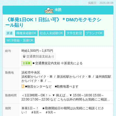
掲載日：2026.08.08
未読
《単発1日OK！日払い可》＊DMのモクモクシ
ール貼り
派遣
職種未経験OK
社会人未経験OK
大学生歓迎
ブランクOK
WEB登録・面接OK
時給1,500円～1,875円
給与
交通費別途支給あり
■ 交通費規定内支給 ※派遣先による
交通費
浜松市中央区
勤務地
浜松駅からバイク・車
/
新浜松駅からバイク・車
/
遠州病院駅
からバイク・車
/
…
■物流センターなど ■勤務地選べます
＜1日3時間～OK！＞ ▼ 例えば… ▼ 15:00～18:00 15:00～
勤務時間
22:00 17:00～22:00 など こちら以外の時間もお気軽にご相談く
ださい！
単発1日～！ ★勤務開始日や期間はお気軽にご相談くださ
期間
い！ ＃8月～ ＃9月～