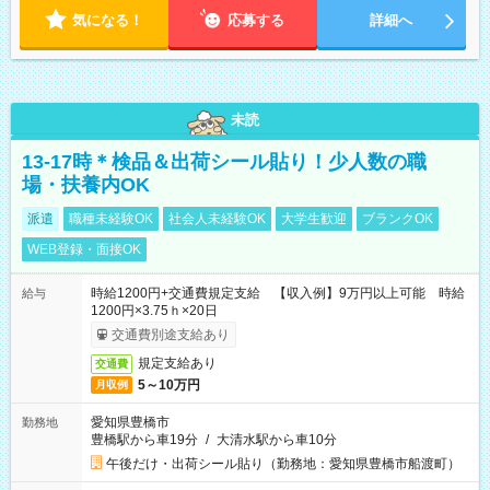
気になる！
応募する
詳細へ
未読
13-17時＊検品＆出荷シール貼り！少人数の職
場・扶養内OK
派遣
職種未経験OK
社会人未経験OK
大学生歓迎
ブランクOK
WEB登録・面接OK
時給1200円+交通費規定支給 【収入例】9万円以上可能 時給
給与
1200円×3.75ｈ×20日
交通費別途支給あり
規定支給あり
交通費
5～10万円
月収例
愛知県豊橋市
勤務地
豊橋駅から車19分
/
大清水駅から車10分
午後だけ・出荷シール貼り（勤務地：愛知県豊橋市船渡町）