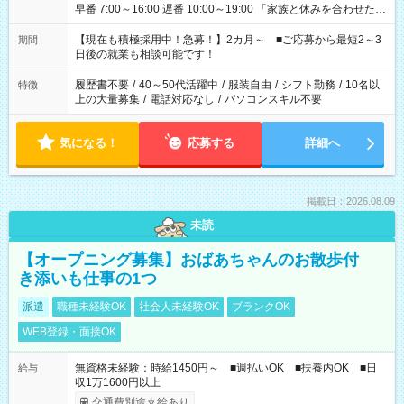
早番 7:00～16:00 遅番 10:00～19:00 「家族と休みを合わせた
い」 「余裕を持って夕飯の準備がしたい」 「できれば残業はし
たくない」 など、ご希望を教えてくださいね。 ※Wワーク希望
【現在も積極採用中！急募！】2カ月～ ■ご応募から最短2～3
期間
の方へ 今ご覧のお仕事で希望する勤務時間と、もう1つのお仕事
日後の就業も相談可能です！
の勤務時間。 合計で週40時間を超える場合は応募できません。
履歴書不要
/
40～50代活躍中
/
服装自由
/
シフト勤務
/
10名以
特徴
上の大量募集
/
電話対応なし
/
パソコンスキル不要
気になる！
応募する
詳細へ
掲載日：2026.08.09
未読
【オープニング募集】おばあちゃんのお散歩付
き添いも仕事の1つ
派遣
職種未経験OK
社会人未経験OK
ブランクOK
WEB登録・面接OK
無資格未経験：時給1450円～ ■週払いOK ■扶養内OK ■日
給与
収1万1600円以上
交通費別途支給あり