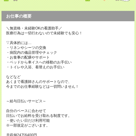
お仕事の概要
＼無資格・未経験OKの看護助手／
医療行為は一切行わないので未経験でも安心！
▽具体的には…
・リネンやシーツの交換
・病院内の備品管理やチェック
・お食事の配膳やサポート
・ベッドから車イスへの移動のお手伝い
・トイレや入浴、着替えのお手伝い
などなど
あくまで看護師さんのサポートなので、
今までのお仕事経験などは一切問いません！
～給与日払いサービス～
自分のペースに合わせて
日払いでお給料を受け取れる制度です。
・使いたい日だけ利用可能
※一部規定がございます。
月収例24万6400円