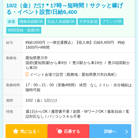
10/2（金）だけ＊17時～短時間！サクッと稼げ
る・イベント設営/日給6,400
派遣
職種未経験OK
社会人未経験OK
大学生歓迎
ブランクOK
WEB登録・面接OK
時給1600円（一律交通費込）【収入例】日給6,400円 時給
給与
1600円×4時間
愛知県豊川市
勤務地
国府(愛知県)駅から車9分
/
豊川駅から車19分
/
豊川稲荷駅か
ら車20
イベント会場で設営（勤務地：愛知県豊川市白鳥町）
17：00～21：00（実働4時間） 休憩 なし トイレ・水分補給は
勤務時間
随時可能
10/2（金）1日だけ
期間
週1日からOK
/
履歴書不要
/
副業・WワークOK
/
服装自由
/
電
特徴
話対応なし
/
パソコンスキル不要
気になる！
応募する
詳細へ