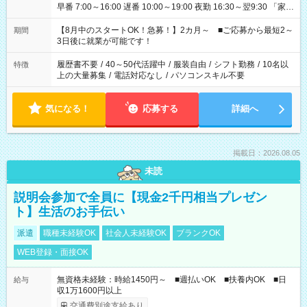
早番 7:00～16:00 遅番 10:00～19:00 夜勤 16:30～翌9:30 「家族
と休みを合わせたい」 「余裕を持って夕飯の準備がしたい」
「できれば残業はしたくない」 など、ご希望を教えてください
【8月中のスタートOK！急募！】2カ月～ ■ご応募から最短2～
期間
ね。 ※Wワーク希望の方へ 今ご覧のお仕事で希望する勤務時間
3日後に就業が可能です！
と、もう1つのお仕事の勤務時間。 合計で週40時間を超える場
合は応募できません。
履歴書不要
/
40～50代活躍中
/
服装自由
/
シフト勤務
/
10名以
特徴
上の大量募集
/
電話対応なし
/
パソコンスキル不要
気になる！
応募する
詳細へ
掲載日：2026.08.05
未読
説明会参加で全員に【現金2千円相当プレゼン
ト】生活のお手伝い
派遣
職種未経験OK
社会人未経験OK
ブランクOK
WEB登録・面接OK
無資格未経験：時給1450円～ ■週払いOK ■扶養内OK ■日
給与
収1万1600円以上
交通費別途支給あり