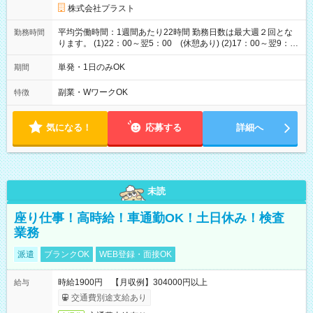
株式会社プラスト
平均労働時間：1週間あたり22時間 勤務日数は最大週２回とな
勤務時間
ります。 (1)22：00～翌5：00 (休憩あり) (2)17：00～翌9：
00 (休憩あり) ３６協定提出済 平均労働時間：1週間あたり22
時間 勤務日数は最大週２回となります。 (1)22：00～翌5：00
単発・1日のみOK
期間
(休憩あり) (2)17：00～翌9：00 (休憩あり) ３６協定提出済
副業・WワークOK
特徴
気になる！
応募する
詳細へ
未読
座り仕事！高時給！車通勤OK！土日休み！検査
業務
派遣
ブランクOK
WEB登録・面接OK
時給1900円 【月収例】304000円以上
給与
交通費別途支給あり