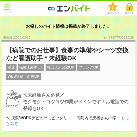
0
メニュー
気になる！
ログイン
お探しのバイト情報は掲載が終了しました。
掲載日 :2026
/
03
/
12
No.NISSTTRK-1BO28
【病院でのお仕事】食事の準備やシーツ交換
など看護助手＊未経験OK
派遣
職種未経験OK
社会人未経験OK
ブランクOK
WEB登録・面接OK
＼未経験さん必見／
モクモク・コツコツ作業がメインです！お電話での
登録もOK！
＼ 病院WORKデビューにピッタリ ／ 病院内で患者さんの移
...もっ
とみる