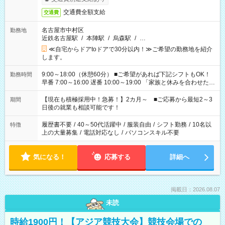
交通費全額支給
交通費
名古屋市中村区
勤務地
近鉄名古屋駅
/
本陣駅
/
烏森駅
/
…
≪自宅からドアtoドアで30分以内！≫ご希望の勤務地を紹介
します。
9:00～18:00（休憩60分） ■ご希望があれば下記シフトもOK！
勤務時間
早番 7:00～16:00 遅番 10:00～19:00 「家族と休みを合わせた
い」 「余裕を持って夕飯の準備がしたい」 「できれば残業はし
たくない」 など、ご希望を教えてくださいね。 ※Wワーク希望
【現在も積極採用中！急募！】2カ月～ ■ご応募から最短2～3
期間
の方へ 今ご覧のお仕事で希望する勤務時間と、もう1つのお仕事
日後の就業も相談可能です！
の勤務時間。 合計で週40時間を超える場合は応募できません。
履歴書不要
/
40～50代活躍中
/
服装自由
/
シフト勤務
/
10名以
特徴
上の大量募集
/
電話対応なし
/
パソコンスキル不要
気になる！
応募する
詳細へ
掲載日：2026.08.07
未読
時給1900円！【アジア競技大会】競技会場での