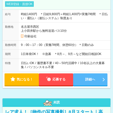
WEB登録・面接OK
時給1400円 ＊日給9,800円＝時給1,400円×実働7時間 ＊日払
給与
い・週払い（速払システム）制度あり
名古屋市西区
勤務地
上小田井駅から無料送迎バス10分
印刷会社
9：00～17：00（実働7時間、休憩60分） ＊日勤のみ
勤務時間
1日単発OK！ ※急募 ＊8月～、9月～など開始日相談OK
期間
日払いOK
/
履歴書不要
/
40～50代活躍中
/
10名以上の大量募
特徴
集
/
パソコンスキル不要
気になる！
応募する
詳細へ
未読
レア求人！［物件の写真撮影］8月スタート｜高