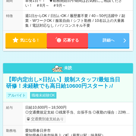
単発1日～！ ★勤務開始日や期間はお気軽にご相談くださ
期間
い！ ＃8月～ ＃9月～
週1日からOK
/
日払いOK
/
履歴書不要
/
40～50代活躍中
/
副
特徴
業・WワークOK
/
服装自由
/
シフト勤務
/
10名以上の大量募
集
/
電話対応なし
/
パソコンスキル不要
気になる！
応募する
詳細へ
未読
【即内定出し×日払い】規制スタッフ/最短当日
研修！未経験でも高日給10600円スタート♪/
アルバイト
職種未経験OK
日給10,600円～18,500円
給与
◎交通費規定支給 ◎残業手当、出張手当 ◎夜勤の場合：22時～
翌5時は割増給与 ◎日払い・週払い可(希望者／条件有) ＜月収例
交通費別途支給あり
＞ 入社3か月：月収28万 入社1年：月収39万 ◎自分のぺースで
勤務可能 週2～OK！あなたの働き方と相談します♪ ダブルワー
愛知県春日井市
勤務地
クも可能です☺ ◎髪色、ピアス、タトゥーOK おしゃれも自由に
愛知県春日井市味美上ノ町（最寄り駅：味美駅）