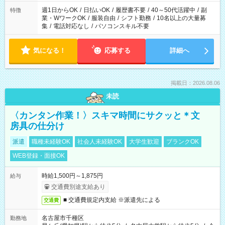
週1日からOK
/
日払いOK
/
履歴書不要
/
40～50代活躍中
/
副
特徴
業・WワークOK
/
服装自由
/
シフト勤務
/
10名以上の大量募
集
/
電話対応なし
/
パソコンスキル不要
気になる！
応募する
詳細へ
掲載日：2026.08.06
未読
〈カンタン作業！〉スキマ時間にサクッと＊文
房具の仕分け
派遣
職種未経験OK
社会人未経験OK
大学生歓迎
ブランクOK
WEB登録・面接OK
時給1,500円～1,875円
給与
交通費別途支給あり
■ 交通費規定内支給 ※派遣先による
交通費
名古屋市千種区
勤務地