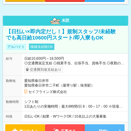
未読
【日払い×即内定だし！】規制スタッフ/未経験
でも高日給10600円スタート/即入寮もOK
アルバイト
職種未経験OK
日給10,600円～18,500円
給与
◎交通費規定支給 ◎残業手当、出張手当、資格手当 ◎夜勤の場
合：22時～翌5時は割増給与 ◎日払い・週払い可(希望者／条件
交通費別途支給あり
有) ＜月収例＞ 入社3か月：月収28万 ◎自分のぺースで勤務可能
週2～OK！あなたの働き方と相談します♪ ダブルワークも可能で
愛知県春日井市
勤務地
す☺ ◎髪色、ピアス、タトゥーOK おしゃれも自由に楽しめま
愛知県春日井市二子町（最寄り駅：味美駅）
す！ 【試用期間】試用期間あり 試用期間の長さ：3ヶ月 雇用形
態、給与は本採用時と同じです。
セイフラインズ株式会社
シフト制
勤務時間
1日あたりの実働時間：最大8時間/日 8：00～17：00 ※現場によ
っては多少時間は前後します ▶残業ほとんどなし！ ▶時間より
早く終わることの方が多いと思います。現場によっては午前中
日払いOK / 副業・WワークOK / 10名以上の大量募集
特徴
で終わってしまう場合も。その場合も日給は同額支給！ ▶ご希
望の方は夜勤（21:00～6:00）のお仕事も可能。