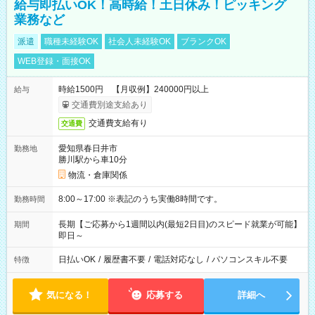
給与即払いOK！高時給！土日休み！ピッキング
業務など
派遣
職種未経験OK
社会人未経験OK
ブランクOK
WEB登録・面接OK
時給1500円 【月収例】240000円以上
給与
交通費別途支給あり
交通費支給有り
交通費
愛知県春日井市
勤務地
勝川駅から車10分
物流・倉庫関係
8:00～17:00 ※表記のうち実働8時間です。
勤務時間
長期【ご応募から1週間以内(最短2日目)のスピード就業が可能】
期間
即日～
日払いOK
/
履歴書不要
/
電話対応なし
/
パソコンスキル不要
特徴
気になる！
応募する
詳細へ