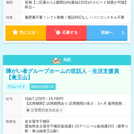
長期【ご応募から1週間以内(最短2日目)のスピード就業が可能】
期間
即日～
履歴書不要
/
シフト勤務
/
電話対応なし
/
パソコンスキル不要
特徴
気になる！
応募する
詳細へ
未読
障がい者グループホームの世話人・生活支援員
【覚王山】
アルバイト
職種未経験OK
日給7,125円～14,700円
給与
【試用期間】試用期間あり 試用期間の長さ：3ヶ月 雇用形態、
給与は本採用時と同じです。
交通費別途支給あり
名古屋市千種区
勤務地
愛知県名古屋市千種区姫池通1-15アベニール姫池通203（最寄り
駅：東山線覚王山駅）