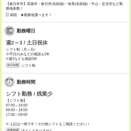
【春日井市】高蔵寺・春日井(名鉄線)・味美(名鉄線)・牛山・定光寺など勤
務地多数！
病院 ★勤務地選べます！
勤務曜日
週2～3 / 土日祝休
シフト制（月～日）
※平日のみなどの相談もOK
※週3なども相談OK
シフト制
休日休暇
勤務時間
シフト勤務 / 残業少
【シフト例】
07:00～16:00
09:00～18:00
17:00～09:00
※ 上記は一例です！その他シフトもご相談ください！
ほとんどありません。
残業時間