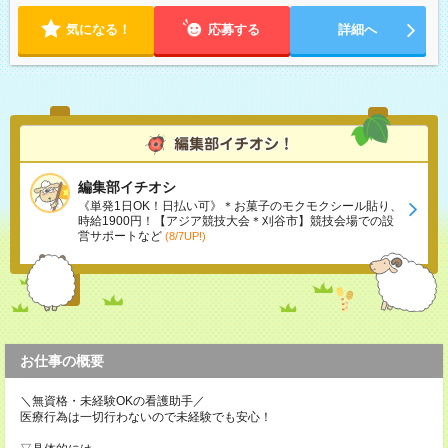
気になる！
応募する
詳細へ
編集部イチオシ
《単発1日OK！日払い可》＊お菓子のモクモクシール貼り、
時給1900円！【アジア競技大会＊刈谷市】競技会場での設
営サポートなど
(8/7UP!)
お仕事の概要
＼無資格・未経験OKの看護助手／
医療行為は一切行わないので未経験でも安心！