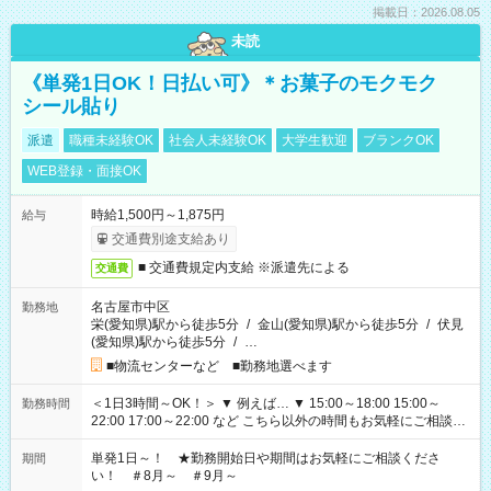
掲載日：2026.08.05
未読
《単発1日OK！日払い可》＊お菓子のモクモク
シール貼り
派遣
職種未経験OK
社会人未経験OK
大学生歓迎
ブランクOK
WEB登録・面接OK
時給1,500円～1,875円
給与
交通費別途支給あり
■ 交通費規定内支給 ※派遣先による
交通費
名古屋市中区
勤務地
栄(愛知県)駅から徒歩5分
/
金山(愛知県)駅から徒歩5分
/
伏見
(愛知県)駅から徒歩5分
/
…
■物流センターなど ■勤務地選べます
＜1日3時間～OK！＞ ▼ 例えば… ▼ 15:00～18:00 15:00～
勤務時間
22:00 17:00～22:00 など こちら以外の時間もお気軽にご相談く
ださい！
単発1日～！ ★勤務開始日や期間はお気軽にご相談くださ
期間
い！ ＃8月～ ＃9月～