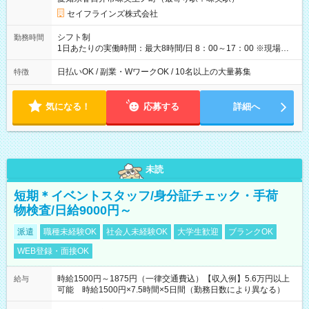
楽しめます！ 【試用期間】試用期間あり 試用期間の長さ：3ヶ
月 雇用形態、給与は本採用時と同じです。
セイフラインズ株式会社
シフト制
勤務時間
1日あたりの実働時間：最大8時間/日 8：00～17：00 ※現場によ
っては多少時間は前後します ▶残業ほとんどなし！ ▶時間より
早く終わることの方が多いと思います。現場によっては午前中
日払いOK / 副業・WワークOK / 10名以上の大量募集
特徴
で終わってしまう場合も。その場合も日給は同額支給！ ▶ご希
望の方は夜勤（21:00～6:00）のお仕事も可能。
気になる！
応募する
詳細へ
未読
短期＊イベントスタッフ/身分証チェック・手荷
物検査/日給9000円～
派遣
職種未経験OK
社会人未経験OK
大学生歓迎
ブランクOK
WEB登録・面接OK
時給1500円～1875円（一律交通費込）【収入例】5.6万円以上
給与
可能 時給1500円×7.5時間×5日間（勤務日数により異なる）