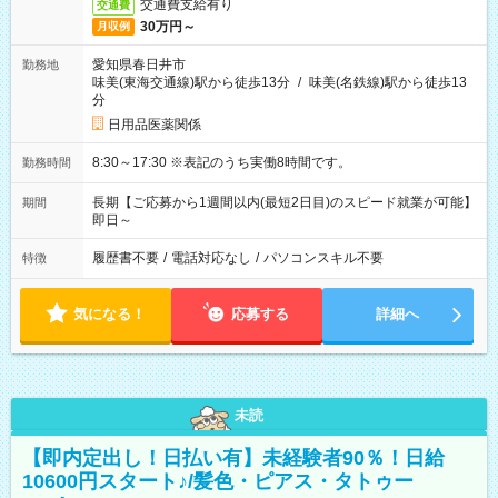
交通費支給有り
交通費
30万円～
月収例
愛知県春日井市
勤務地
味美(東海交通線)駅から徒歩13分
/
味美(名鉄線)駅から徒歩13
分
日用品医薬関係
8:30～17:30 ※表記のうち実働8時間です。
勤務時間
長期【ご応募から1週間以内(最短2日目)のスピード就業が可能】
期間
即日～
履歴書不要
/
電話対応なし
/
パソコンスキル不要
特徴
気になる！
応募する
詳細へ
未読
【即内定出し！日払い有】未経験者90％！日給
10600円スタート♪/髪色・ピアス・タトゥー