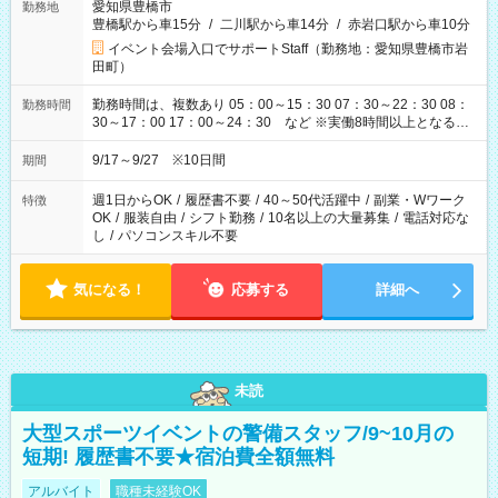
愛知県豊橋市
勤務地
豊橋駅から車15分
/
二川駅から車14分
/
赤岩口駅から車10分
イベント会場入口でサポートStaff（勤務地：愛知県豊橋市岩
田町）
勤務時間は、複数あり 05：00～15：30 07：30～22：30 08：
勤務時間
30～17：00 17：00～24：30 など ※実働8時間以上となる勤
務もあります。 【休憩】60分+他休憩あり 交替で取得します。
安全面に配慮しこまめな休憩があります。
9/17～9/27 ※10日間
期間
週1日からOK
/
履歴書不要
/
40～50代活躍中
/
副業・Wワーク
特徴
OK
/
服装自由
/
シフト勤務
/
10名以上の大量募集
/
電話対応な
し
/
パソコンスキル不要
気になる！
応募する
詳細へ
未読
大型スポーツイベントの警備スタッフ/9~10月の
短期! 履歴書不要★宿泊費全額無料
アルバイト
職種未経験OK