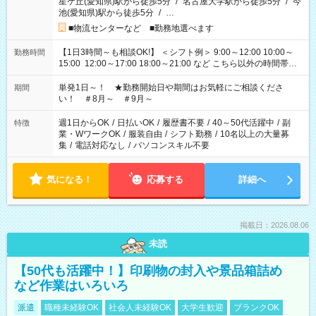
星ケ丘(愛知県)駅から徒歩5分
/
名古屋大学駅から徒歩5分
/
今
池(愛知県)駅から徒歩5分
/
…
■物流センターなど ■勤務地選べます
【1日3時間～も相談OK!】 ＜シフト例＞ 9:00～12:00 10:00～
勤務時間
15:00 12:00～17:00 18:00～21:00 など こちら以外の時間帯も
お気軽にご相談ください！
単発1日～！ ★勤務開始日や期間はお気軽にご相談くださ
期間
い！ ＃8月～ ＃9月～
週1日からOK
/
日払いOK
/
履歴書不要
/
40～50代活躍中
/
副
特徴
業・WワークOK
/
服装自由
/
シフト勤務
/
10名以上の大量募
集
/
電話対応なし
/
パソコンスキル不要
気になる！
応募する
詳細へ
掲載日：2026.08.06
未読
【50代も活躍中！】印刷物の封入や景品箱詰め
など作業はいろいろ
派遣
職種未経験OK
社会人未経験OK
大学生歓迎
ブランクOK