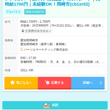
時給1700円｜未経験OK！岡崎市(cb1sr02)
アルバイト
職種未経験OK
時給1,700円～1,700円
給与
月収例：24万9900円（7h×21日) 日払い、週払いOK（規定有
り） 【試用期間】試用期間なし
交通費別途支給あり
愛知県岡崎市
勤務地
愛知県岡崎市（最寄り駅：東岡崎）
パーソルマーケティング株式会社
930～17:30
勤務時間
実働時間：7時間/日 ・月、木、金、土、日の週5日勤務（火、水
は固定休です／夏季、年末年始等、長期休暇有り！） ・ワンシ
フト！ 残業ほぼナシ（0～5h/月）
日払いOK
特徴
気になる！
応募する
詳細へ
未読