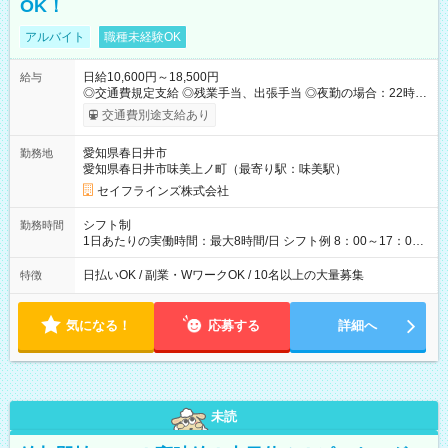
OK！
アルバイト
職種未経験OK
日給10,600円～18,500円
給与
◎交通費規定支給 ◎残業手当、出張手当 ◎夜勤の場合：22時～
翌5時は割増給与 ◎日払い・週払い可(希望者／条件有) ＜月収例
交通費別途支給あり
＞ 日給10,600円×22日稼働＝23.5万円/月 ◎自分のぺースで勤務
可能 週2～OK！あなたの働き方と相談します♪ ダブルワークも
愛知県春日井市
勤務地
可能です☺ ◎髪色、ピアス、タトゥーOK おしゃれも自由に楽し
愛知県春日井市味美上ノ町（最寄り駅：味美駅）
めます！ ◎熱中症対策もバッチ！ ・アイス食べ放題 ・スポーツ
ドリンク配布 ・空調服貸与 ・熱中症対策キット完備 【試用期
セイフラインズ株式会社
間】試用期間あり 試用期間の長さ：3ヶ月 雇用形態、給与は本
採用時と同じです。
シフト制
勤務時間
1日あたりの実働時間：最大8時間/日 シフト例 8：00～17：00
21：00～6：00 ※現場によっては多少時間は前後します ▶残業
ほとんどなし！ ▶時間より早く終わることの方が多いと思いま
日払いOK / 副業・WワークOK / 10名以上の大量募集
特徴
す。現場によっては午前中で終わってしまう場合も。その場合
も日給は同額支給！ ▶ご希望の方は夜勤（21:00～6:00）のお仕
事も可能。
気になる！
応募する
詳細へ
未読