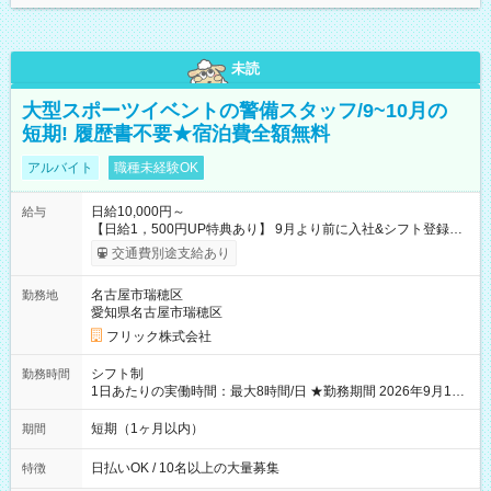
未読
大型スポーツイベントの警備スタッフ/9~10月の
短期! 履歴書不要★宿泊費全額無料
アルバイト
職種未経験OK
日給10,000円～
給与
【日給1，500円UP特典あり】 9月より前に入社&シフト登録す
ると 期間中(9/16~10/23) の日給がUP! 日給1万1500円でしっか
交通費別途支給あり
り稼げます♪ 【試用期間】試用期間なし
名古屋市瑞穂区
勤務地
愛知県名古屋市瑞穂区
フリック株式会社
シフト制
勤務時間
1日あたりの実働時間：最大8時間/日 ★勤務期間 2026年9月16
日~2026年10月23日 短期勤務OK! 期間中フル勤務できる方優遇
※週3~5日勤務(勤務日数応相談) ※期間前から勤務スタートも可
短期（1ヶ月以内）
期間
能です! ★勤務時間 8:00~17:00(休憩1時間) ※現場により変動あ
り ※夜勤シフトあり
日払いOK / 10名以上の大量募集
特徴