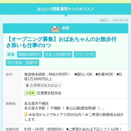
あなたの閲覧履歴からのオススメ
掲載日：2026.08.06
未読
【オープニング募集】おばあちゃんのお散歩付
き添いも仕事の1つ
派遣
職種未経験OK
社会人未経験OK
ブランクOK
WEB登録・面接OK
無資格未経験：時給1450円～ ■週払いOK ■扶養内OK ■日
給与
収1万1600円以上
交通費別途支給あり
交通費全額支給
交通費
名古屋市千種区
勤務地
名古屋大学駅
/
千種駅
/
東山公園(愛知県)駅
/
…
≪自宅からドアtoドアで30分以内！≫ご希望の勤務地を紹介
します。
9:00～18:00（休憩60分） ■ご希望があれば下記シフトもOK！
勤務時間