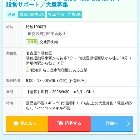
設営サポート／大量募集
派遣
職種未経験OK
WEB登録・面接OK
時給1900円
給与
交通費別途支給あり
交通費支給
交通費
名古屋市瑞穂区
勤務地
瑞穂運動場東駅から徒歩7分
/
瑞穂運動場西駅から徒歩10分
/
新瑞橋駅から徒歩10分
愛知県 名古屋市瑞穂区にある企業
9:00～18:00(実働:8時間) (休憩60分)
勤務時間
【急募】即日～2026/9/30 ★8月～OK！
期間
履歴書不要
/
40～50代活躍中
/
10名以上の大量募集
/
電話対応
特徴
なし
/
パソコンスキル不要
気になる！
応募する
詳細へ