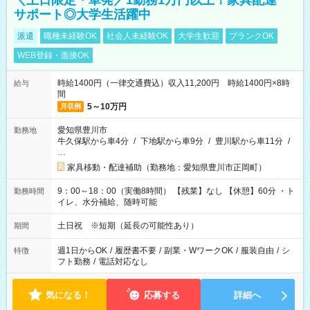
＼土日限定・単発／1勤務1万円以上！家具配達
サポート◎大学生活躍中
派遣
職種未経験OK
社会人未経験OK
大学生歓迎
ブランクOK
WEB登録・面接OK
時給1400円（一律交通費込）収入11,200円 時給1400円×8時
給与
間
5～10万円
月収例
愛知県豊川市
勤務地
牛久保駅から車4分
/
下地駅から車9分
/
豊川駅から車11分
/
…
家具移動・配達補助（勤務地：愛知県豊川市正岡町）
9：00～18：00（実働8時間） 【残業】なし 【休憩】60分 ・ト
勤務時間
イレ、水分補給、随時可能
土日祝 ※短期（延長の可能性あり）
期間
週1日からOK
/
履歴書不要
/
副業・WワークOK
/
服装自由
/
シ
特徴
フト勤務
/
電話対応なし
気になる！
応募する
詳細へ