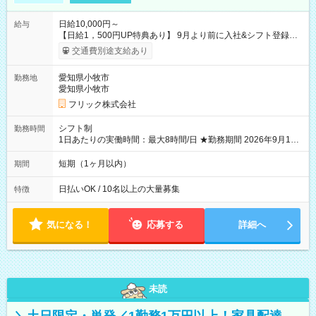
日給10,000円～
給与
【日給1，500円UP特典あり】 9月より前に入社&シフト登録す
ると 期間中(9/16~10/23) の日給がUP! 日給1万1500円でしっか
交通費別途支給あり
り稼げます♪ 【試用期間】試用期間なし
愛知県小牧市
勤務地
愛知県小牧市
フリック株式会社
シフト制
勤務時間
1日あたりの実働時間：最大8時間/日 ★勤務期間 2026年9月16
日~2026年10月23日 短期勤務OK! 期間中フル勤務できる方優遇
※週3~5日勤務(勤務日数応相談) ※期間前から勤務スタートも可
短期（1ヶ月以内）
期間
能です! ★勤務時間 8:00~17:00(休憩1時間) ※現場により変動あ
り ※夜勤シフトあり
日払いOK / 10名以上の大量募集
特徴
気になる！
応募する
詳細へ
未読