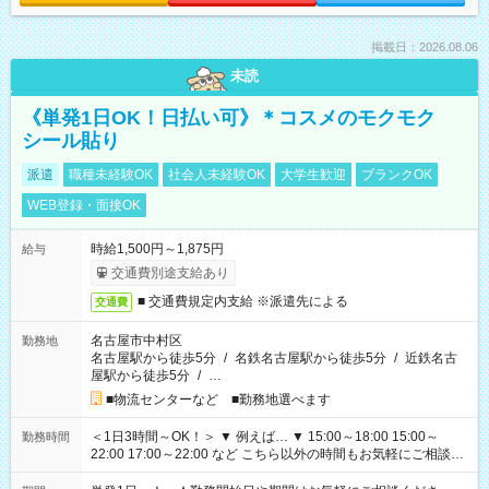
掲載日：2026.08.06
未読
《単発1日OK！日払い可》＊コスメのモクモク
シール貼り
派遣
職種未経験OK
社会人未経験OK
大学生歓迎
ブランクOK
WEB登録・面接OK
時給1,500円～1,875円
給与
交通費別途支給あり
■ 交通費規定内支給 ※派遣先による
交通費
名古屋市中村区
勤務地
名古屋駅から徒歩5分
/
名鉄名古屋駅から徒歩5分
/
近鉄名古
屋駅から徒歩5分
/
…
■物流センターなど ■勤務地選べます
＜1日3時間～OK！＞ ▼ 例えば… ▼ 15:00～18:00 15:00～
勤務時間
22:00 17:00～22:00 など こちら以外の時間もお気軽にご相談く
ださい！