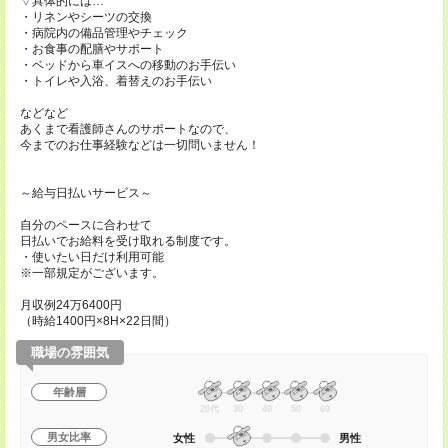
▽具体的には…
・リネンやシーツの交換
・病院内の備品管理やチェック
・お食事の配膳やサポート
・ベッドから車イスへの移動のお手伝い
・トイレや入浴、着替えのお手伝い
などなど
あくまで看護師さんのサポートなので、
今までのお仕事経験などは一切問いません！
～給与日払いサービス～
自分のペースに合わせて
日払いでお給料を受け取れる制度です。
・使いたい日だけ利用可能
※一部規定がございます。
月収例24万6400円
（時給1400円×8H×22日間）
職場の雰囲気
年齢層
20代
30
40
50
60
男女比率
女性
男性