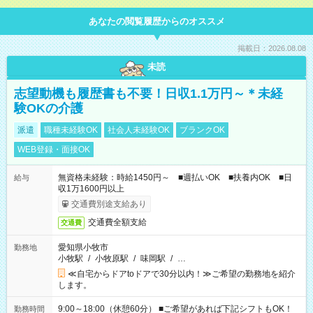
あなたの閲覧履歴からのオススメ
掲載日：2026.08.08
未読
志望動機も履歴書も不要！日収1.1万円～＊未経
験OKの介護
派遣
職種未経験OK
社会人未経験OK
ブランクOK
WEB登録・面接OK
無資格未経験：時給1450円～ ■週払いOK ■扶養内OK ■日
給与
収1万1600円以上
交通費別途支給あり
交通費全額支給
交通費
愛知県小牧市
勤務地
小牧駅
/
小牧原駅
/
味岡駅
/
…
≪自宅からドアtoドアで30分以内！≫ご希望の勤務地を紹介
します。
9:00～18:00（休憩60分） ■ご希望があれば下記シフトもOK！
勤務時間