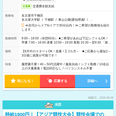
交通費全額支給
交通費
名古屋市千種区
勤務地
名古屋大学駅
/
千種駅
/
東山公園(愛知県)駅
/
…
≪自宅からドアtoドアで30分以内！≫ご希望の勤務地を紹介
します。
9:00～18:00（休憩60分） ■ご希望があれば下記シフトもOK！
勤務時間
早番 7:00～16:00 遅番 10:00～19:00 夜勤 16:30～翌9:30 「家族
と休みを合わせたい」 「余裕を持って夕飯の準備がしたい」
「できれば残業はしたくない」 など、ご希望を教えてください
【8月中のスタートOK！急募！】2カ月～ ■ご応募から最短2～
期間
ね。 ※Wワーク希望の方へ 今ご覧のお仕事で希望する勤務時間
3日後に就業が可能です！
と、もう1つのお仕事の勤務時間。 合計で週40時間を超える場
合は応募できません。
履歴書不要
/
40～50代活躍中
/
服装自由
/
シフト勤務
/
10名以
特徴
上の大量募集
/
電話対応なし
/
パソコンスキル不要
気になる！
応募する
詳細へ
掲載日：2026.08.08
未読
時給1900円！【アジア競技大会】競技会場での