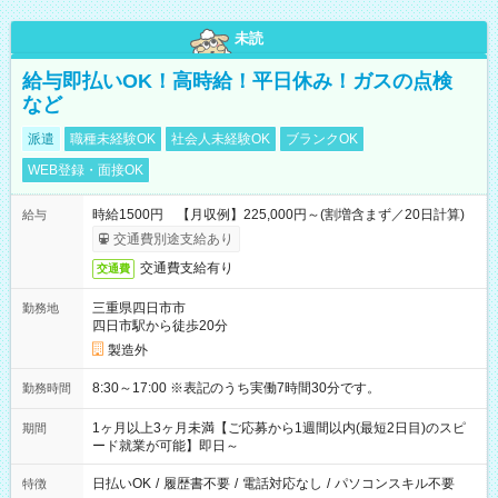
未読
給与即払いOK！高時給！平日休み！ガスの点検
など
派遣
職種未経験OK
社会人未経験OK
ブランクOK
WEB登録・面接OK
時給1500円 【月収例】225,000円～(割増含まず／20日計算)
給与
交通費別途支給あり
交通費支給有り
交通費
三重県四日市市
勤務地
四日市駅から徒歩20分
製造外
8:30～17:00 ※表記のうち実働7時間30分です。
勤務時間
1ヶ月以上3ヶ月未満【ご応募から1週間以内(最短2日目)のスピ
期間
ード就業が可能】即日～
日払いOK
/
履歴書不要
/
電話対応なし
/
パソコンスキル不要
特徴