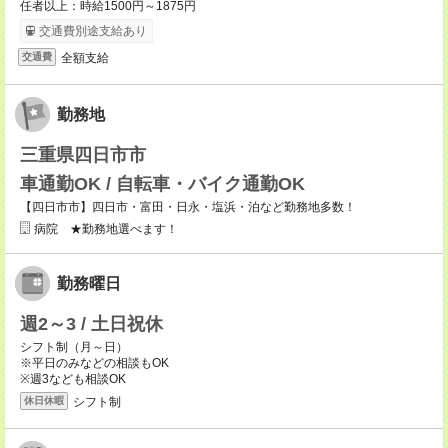
任者以上：時給1500円～1875円
交通費別途支給あり
全額支給
交通費
勤務地
三重県四日市市
車通勤OK / 自転車・バイク通勤OK
【四日市市】四日市・富田・日永・塩浜・泊など勤務地多数！
病院 ★勤務地選べます！
勤務曜日
週2～3 / 土日祝休
シフト制（月～日）
※平日のみなどの相談もOK
※週3なども相談OK
シフト制
休日休暇