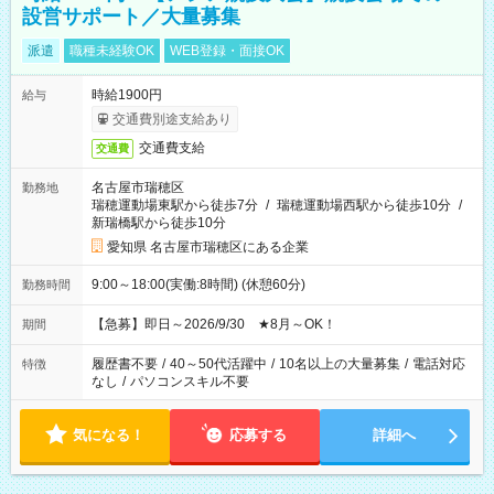
設営サポート／大量募集
派遣
職種未経験OK
WEB登録・面接OK
時給1900円
給与
交通費別途支給あり
交通費支給
交通費
名古屋市瑞穂区
勤務地
瑞穂運動場東駅から徒歩7分
/
瑞穂運動場西駅から徒歩10分
/
新瑞橋駅から徒歩10分
愛知県 名古屋市瑞穂区にある企業
9:00～18:00(実働:8時間) (休憩60分)
勤務時間
【急募】即日～2026/9/30 ★8月～OK！
期間
履歴書不要
/
40～50代活躍中
/
10名以上の大量募集
/
電話対応
特徴
なし
/
パソコンスキル不要
気になる！
応募する
詳細へ