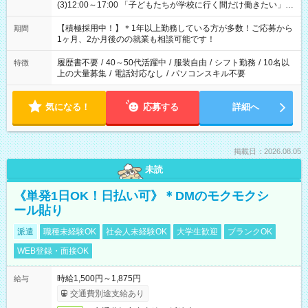
(3)12:00～17:00 「子どもたちが学校に行く間だけ働きたい」
「余裕を持って夕飯の準備がしたい」 「午前中は働いて、午後
はプライベートの時間にしたい」 など、ご希望を教えてくださ
【積極採用中！】＊1年以上勤務している方が多数！ご応募から
期間
いね。 ※Wワーク希望の方へ 今ご覧のお仕事で希望する勤務時
1ヶ月、2か月後のの就業も相談可能です！
間と、もう1つのお仕事の勤務時間。 合計で週40時間を超える
場合は応募できません。
履歴書不要
/
40～50代活躍中
/
服装自由
/
シフト勤務
/
10名以
特徴
上の大量募集
/
電話対応なし
/
パソコンスキル不要
気になる！
応募する
詳細へ
掲載日：2026.08.05
未読
《単発1日OK！日払い可》＊DMのモクモクシ
ール貼り
派遣
職種未経験OK
社会人未経験OK
大学生歓迎
ブランクOK
WEB登録・面接OK
時給1,500円～1,875円
給与
交通費別途支給あり