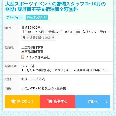
大型スポーツイベントの警備スタッフ/9~10月の
短期! 履歴書不要★宿泊費全額無料
アルバイト
職種未経験OK
日給10,000円～
給与
【日給1，500円UP特典あり】 9月より前に入社&シフト登録す
ると 期間中(9/16~10/23) の日給がUP! 日給1万1500円でしっか
交通費別途支給あり
り稼げます♪ 【試用期間】試用期間なし
三重県四日市市
勤務地
三重県四日市市
フリック株式会社
シフト制
勤務時間
1日あたりの実働時間：最大8時間/日 ★勤務期間 2026年9月16
日~2026年10月23日 短期勤務OK! 期間中フル勤務できる方優遇
※週3~5日勤務(勤務日数応相談) ※期間前から勤務スタートも可
短期（1ヶ月以内）
期間
能です! ★勤務時間 8:00~17:00(休憩1時間) ※現場により変動あ
り ※夜勤シフトあり
日払いOK / 10名以上の大量募集
特徴
気になる！
応募する
詳細へ