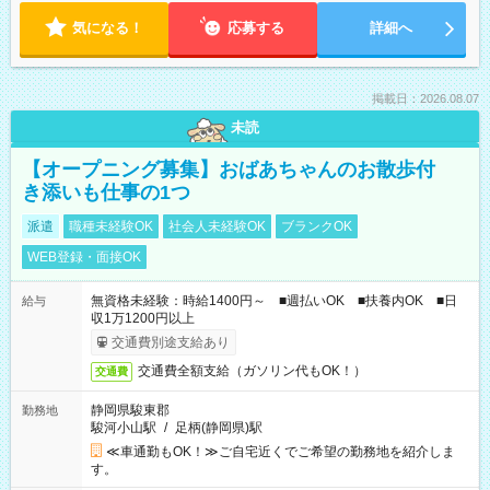
気になる！
応募する
詳細へ
掲載日：2026.08.07
未読
【オープニング募集】おばあちゃんのお散歩付
き添いも仕事の1つ
派遣
職種未経験OK
社会人未経験OK
ブランクOK
WEB登録・面接OK
無資格未経験：時給1400円～ ■週払いOK ■扶養内OK ■日
給与
収1万1200円以上
交通費別途支給あり
交通費全額支給（ガソリン代もOK！）
交通費
静岡県駿東郡
勤務地
駿河小山駅
/
足柄(静岡県)駅
≪車通勤もOK！≫ご自宅近くでご希望の勤務地を紹介しま
す。