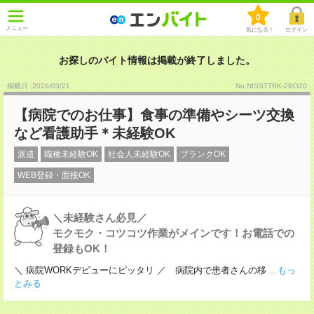
0
メニュー
気になる！
ログイン
お探しのバイト情報は掲載が終了しました。
掲載日 :2026
/
03
/
21
No.NISSTTRK-2BO20
【病院でのお仕事】食事の準備やシーツ交換
など看護助手＊未経験OK
派遣
職種未経験OK
社会人未経験OK
ブランクOK
WEB登録・面接OK
＼未経験さん必見／
モクモク・コツコツ作業がメインです！お電話での
登録もOK！
＼ 病院WORKデビューにピッタリ ／ 病院内で患者さんの移
...もっ
とみる