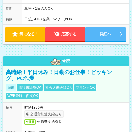
10/26 全日共通 08：00～12：00 17：00～21：00 ＊8/31
～9/19のみ下記シフトもあります！ 12：00～16：00 ＊9/6～
単発・1日のみOK
期間
10/6、10/11～26のみ下記シフトもあります！ 07：00～11：
00
日払いOK / 副業・WワークOK
特徴
気になる！
応募する
詳細へ
未読
高時給！平日休み！日勤のお仕事！ピッキン
グ、PC作業
派遣
職種未経験OK
社会人未経験OK
ブランクOK
WEB登録・面接OK
時給1350円
給与
交通費別途支給あり
交通費支給有り
交通費