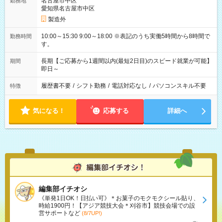
名古屋市中区
勤務地
愛知県名古屋市中区
製造外
10:00～15:30 9:00～18:00 ※表記のうち実働5時間から8時間で
勤務時間
す。
長期【ご応募から1週間以内(最短2日目)のスピード就業が可能】
期間
即日～
履歴書不要
/
シフト勤務
/
電話対応なし
/
パソコンスキル不要
特徴
気になる！
応募する
詳細へ
編集部イチオシ
《単発1日OK！日払い可》＊お菓子のモクモクシール貼り、
時給1900円！【アジア競技大会＊刈谷市】競技会場での設
営サポートなど
(8/7UP!)