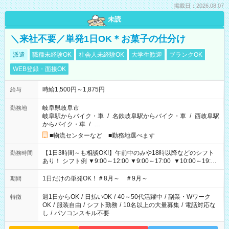
掲載日：2026.08.07
未読
＼来社不要／単発1日OK＊お菓子の仕分け
派遣
職種未経験OK
社会人未経験OK
大学生歓迎
ブランクOK
WEB登録・面接OK
時給1,500円～1,875円
給与
岐阜県岐阜市
勤務地
岐阜駅からバイク・車
/
名鉄岐阜駅からバイク・車
/
西岐阜駅
からバイク・車
/
…
■物流センターなど ■勤務地選べます
【1日3時間～も相談OK!】午前中のみや18時以降などのシフト
勤務時間
あり！ シフト例 ▼9:00～12:00 ▼9:00～17:00 ▼10:00～19:00
▼18:00～21:00
1日だけの単発OK！＃8月～ ＃9月～
期間
週1日からOK
/
日払いOK
/
40～50代活躍中
/
副業・Wワーク
特徴
OK
/
服装自由
/
シフト勤務
/
10名以上の大量募集
/
電話対応な
し
/
パソコンスキル不要