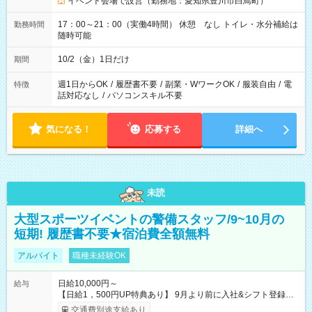
イベント会場で設営（勤務地：愛知県豊川市白鳥町）
17：00～21：00（実働4時間） 休憩 なし トイレ・水分補給は
勤務時間
随時可能
10/2（金）1日だけ
期間
週1日からOK
/
履歴書不要
/
副業・WワークOK
/
服装自由
/
電
特徴
話対応なし
/
パソコンスキル不要
気になる！
応募する
詳細へ
未読
大型スポーツイベントの警備スタッフ/9~10月の
短期! 履歴書不要★宿泊費全額無料
アルバイト
職種未経験OK
日給10,000円～
給与
【日給1，500円UP特典あり】 9月より前に入社&シフト登録す
ると 期間中(9/16~10/23) の日給がUP! 日給1万1500円でしっか
交通費別途支給あり