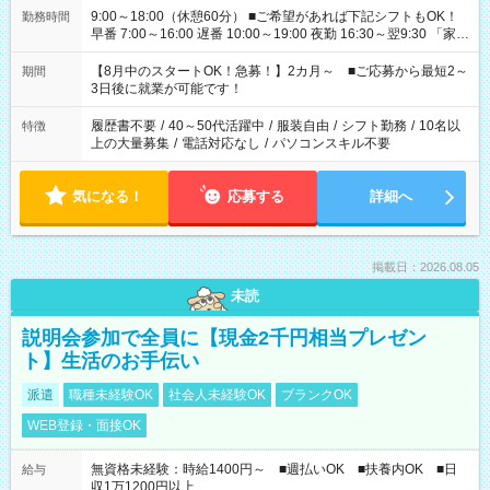
9:00～18:00（休憩60分） ■ご希望があれば下記シフトもOK！
勤務時間
早番 7:00～16:00 遅番 10:00～19:00 夜勤 16:30～翌9:30 「家族
と休みを合わせたい」 「余裕を持って夕飯の準備がしたい」
「できれば残業はしたくない」 など、ご希望を教えてください
【8月中のスタートOK！急募！】2カ月～ ■ご応募から最短2～
期間
ね。 ※Wワーク希望の方へ 今ご覧のお仕事で希望する勤務時間
3日後に就業が可能です！
と、もう1つのお仕事の勤務時間。 合計で週40時間を超える場
合は応募できません。
履歴書不要
/
40～50代活躍中
/
服装自由
/
シフト勤務
/
10名以
特徴
上の大量募集
/
電話対応なし
/
パソコンスキル不要
気になる！
応募する
詳細へ
掲載日：2026.08.05
未読
説明会参加で全員に【現金2千円相当プレゼン
ト】生活のお手伝い
派遣
職種未経験OK
社会人未経験OK
ブランクOK
WEB登録・面接OK
無資格未経験：時給1400円～ ■週払いOK ■扶養内OK ■日
給与
収1万1200円以上