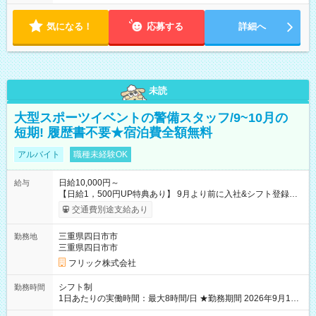
気になる！
応募する
詳細へ
未読
大型スポーツイベントの警備スタッフ/9~10月の
短期! 履歴書不要★宿泊費全額無料
アルバイト
職種未経験OK
日給10,000円～
給与
【日給1，500円UP特典あり】 9月より前に入社&シフト登録す
ると 期間中(9/16~10/23) の日給がUP! 日給1万1500円でしっか
交通費別途支給あり
り稼げます♪ 【試用期間】試用期間なし
三重県四日市市
勤務地
三重県四日市市
フリック株式会社
シフト制
勤務時間
1日あたりの実働時間：最大8時間/日 ★勤務期間 2026年9月16
日~2026年10月23日 短期勤務OK! 期間中フル勤務できる方優遇