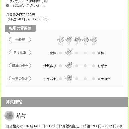
・使いたい日だけ利用可能
※一部規定がございます。
月収例24万6400円
（時給1400円×8H×22日間）
職場の雰囲気
年齢層
20代
30
40
50
60
男女比率
女性
男性
職場の様子
活気あり
しずか
仕事の仕方
テキパキ
コツコツ
募集情報
給与
無資格の方：時給1400円～1750円 / 介護福祉士：時給1700円～2125円 / 初