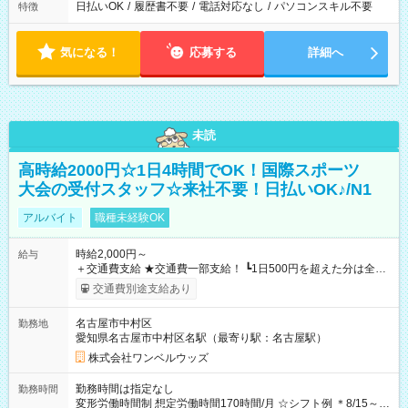
日払いOK
/
履歴書不要
/
電話対応なし
/
パソコンスキル不要
特徴
気になる！
応募する
詳細へ
未読
高時給2000円☆1日4時間でOK！国際スポーツ
大会の受付スタッフ☆来社不要！日払いOK♪/N1
アルバイト
職種未経験OK
時給2,000円～
給与
＋交通費支給 ★交通費一部支給！ ┗1日500円を超えた分は全額
支給！ ※往復500円以内の方は自己負担となります ★日払い
交通費別途支給あり
OK！（規定あり） ┗働いたその日に現金GET♪ お仕事後はコン
ビニATMから 日払い分を引き落とせます！ 【試用期間】試用
名古屋市中村区
勤務地
期間なし
愛知県名古屋市中村区名駅（最寄り駅：名古屋駅）
株式会社ワンベルウッズ
勤務時間は指定なし
勤務時間
変形労働時間制 想定労働時間170時間/月 ☆シフト例 ＊8/15～