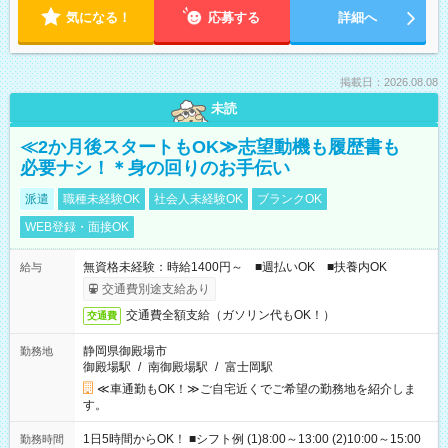
気になる！
応募する
詳細へ
掲載日：2026.08.08
未読
≪2か月後スタートもOK≫志望動機も履歴書も
必要ナシ！＊身の回りのお手伝い
派遣
職種未経験OK
社会人未経験OK
ブランクOK
WEB登録・面接OK
無資格未経験：時給1400円～ ■週払いOK ■扶養内OK
給与
交通費別途支給あり
交通費全額支給（ガソリン代もOK！）
交通費
静岡県御殿場市
勤務地
御殿場駅
/
南御殿場駅
/
富士岡駅
≪車通勤もOK！≫ご自宅近くでご希望の勤務地を紹介しま
す。
1日5時間からOK！ ■シフト例 (1)8:00～13:00 (2)10:00～15:00
勤務時間