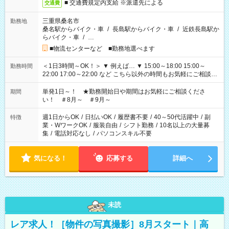
■ 交通費規定内支給 ※派遣先による
交通費
三重県桑名市
勤務地
桑名駅からバイク・車
/
長島駅からバイク・車
/
近鉄長島駅か
らバイク・車
/
…
■物流センターなど ■勤務地選べます
＜1日3時間～OK！＞ ▼ 例えば… ▼ 15:00～18:00 15:00～
勤務時間
22:00 17:00～22:00 など こちら以外の時間もお気軽にご相談く
ださい！
単発1日～！ ★勤務開始日や期間はお気軽にご相談くださ
期間
い！ ＃8月～ ＃9月～
週1日からOK
/
日払いOK
/
履歴書不要
/
40～50代活躍中
/
副
特徴
業・WワークOK
/
服装自由
/
シフト勤務
/
10名以上の大量募
集
/
電話対応なし
/
パソコンスキル不要
気になる！
応募する
詳細へ
未読
レア求人！［物件の写真撮影］8月スタート｜高