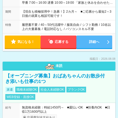
早番 7:00～16:00 遅番 10:00～19:00 「家族と休みを合わせた
い」 「余裕を持って夕飯の準備がしたい」 「できれば残業はし
たくない」 など、ご希望を教えてくださいね。 ※Wワーク希望
【現在も積極採用中！急募！】2カ月～ ■ご応募から最短2～3
期間
の方へ 今ご覧のお仕事で希望する勤務時間と、もう1つのお仕事
日後の就業も相談可能です！
の勤務時間。 合計で週40時間を超える場合は応募できません。
履歴書不要
/
40～50代活躍中
/
服装自由
/
シフト勤務
/
10名以
特徴
上の大量募集
/
電話対応なし
/
パソコンスキル不要
気になる！
応募する
詳細へ
掲載日：2026.08.08
未読
【オープニング募集】おばあちゃんのお散歩付
き添いも仕事の1つ
派遣
職種未経験OK
社会人未経験OK
ブランクOK
WEB登録・面接OK
無資格未経験：時給1450円～ ■週払いOK ■扶養内OK ■日
給与
収1万1600円以上
交通費別途支給あり