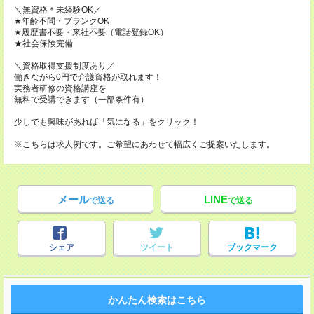
＼無資格＊未経験OK／
★年齢不問・ブランクOK
★履歴書不要・来社不要（電話登録OK）
★社会保険完備
＼資格取得支援制度あり／
働きながら0円で介護資格が取れます！
実務者研修の資格講座を
無料で受講できます（一部条件有）
少しでも興味があれば「気になる」をクリック！
※こちらは求人例です。ご希望にあわせて幅広くご提案いたします。
メール
LINE
で送る
で送る
シェア
ツイート
ブックマーク
かんたん検索はこちら