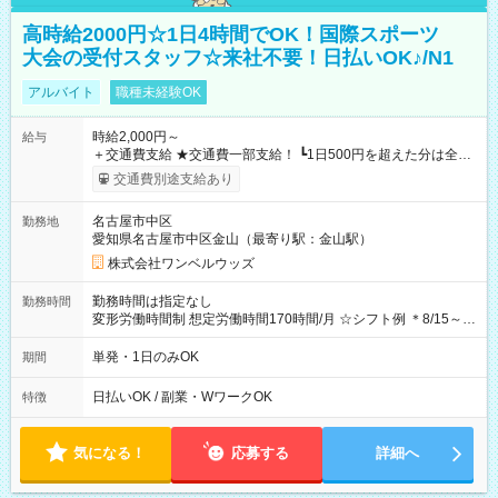
高時給2000円☆1日4時間でOK！国際スポーツ
大会の受付スタッフ☆来社不要！日払いOK♪/N1
アルバイト
職種未経験OK
時給2,000円～
給与
＋交通費支給 ★交通費一部支給！ ┗1日500円を超えた分は全額
支給！ ※往復500円以内の方は自己負担となります ★日払い
交通費別途支給あり
OK！（規定あり） ┗働いたその日に現金GET♪ お仕事後はコン
ビニATMから 日払い分を引き落とせます！ 【試用期間】試用
名古屋市中区
勤務地
期間なし
愛知県名古屋市中区金山（最寄り駅：金山駅）
株式会社ワンベルウッズ
勤務時間は指定なし
勤務時間
変形労働時間制 想定労働時間170時間/月 ☆シフト例 ＊8/15～
10/26 全日共通 08：00～12：00 17：00～21：00 ＊8/31
～9/19のみ下記シフトもあります！ 12：00～16：00 ＊9/6～
単発・1日のみOK
期間
10/6、10/11～26のみ下記シフトもあります！ 07：00～11：
00
日払いOK / 副業・WワークOK
特徴
気になる！
応募する
詳細へ