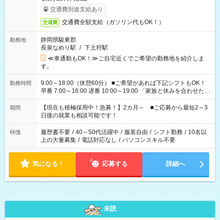
交通費別途支給あり
交通費全額支給（ガソリン代もOK！）
交通費
静岡県駿東郡
勤務地
長泉なめり駅
/
下土狩駅
≪車通勤もOK！≫ご自宅近くでご希望の勤務地を紹介しま
す。
9:00～18:00（休憩60分） ■ご希望があれば下記シフトもOK！
勤務時間
早番 7:00～16:00 遅番 10:00～19:00 「家族と休みを合わせた
い」 「余裕を持って夕飯の準備がしたい」 「できれば残業はし
たくない」 など、ご希望を教えてくださいね。 ※Wワーク希望
【現在も積極採用中！急募！】2カ月～ ■ご応募から最短2～3
期間
の方へ 今ご覧のお仕事で希望する勤務時間と、もう1つのお仕事
日後の就業も相談可能です！
の勤務時間。 合計で週40時間を超える場合は応募できません。
履歴書不要
/
40～50代活躍中
/
服装自由
/
シフト勤務
/
10名以
特徴
上の大量募集
/
電話対応なし
/
パソコンスキル不要
気になる！
応募する
詳細へ
未読