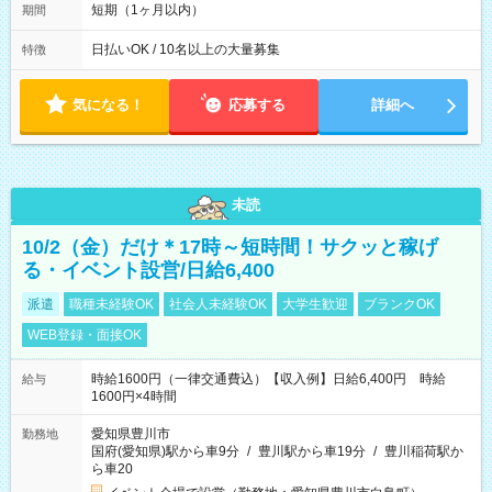
※週3~5日勤務(勤務日数応相談) ※期間前から勤務スタートも可
短期（1ヶ月以内）
期間
能です! ★勤務時間 8:00~17:00(休憩1時間) ※現場により変動あ
り ※夜勤シフトあり
日払いOK / 10名以上の大量募集
特徴
気になる！
応募する
詳細へ
未読
10/2（金）だけ＊17時～短時間！サクッと稼げ
る・イベント設営/日給6,400
派遣
職種未経験OK
社会人未経験OK
大学生歓迎
ブランクOK
WEB登録・面接OK
時給1600円（一律交通費込）【収入例】日給6,400円 時給
給与
1600円×4時間
愛知県豊川市
勤務地
国府(愛知県)駅から車9分
/
豊川駅から車19分
/
豊川稲荷駅か
ら車20