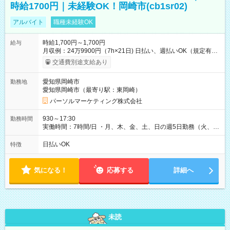
時給1700円｜未経験OK！岡崎市(cb1sr02)
アルバイト
職種未経験OK
時給1,700円～1,700円
給与
月収例：24万9900円（7h×21日) 日払い、週払いOK（規定有
り） 【試用期間】試用期間なし
交通費別途支給あり
愛知県岡崎市
勤務地
愛知県岡崎市（最寄り駅：東岡崎）
パーソルマーケティング株式会社
930～17:30
勤務時間
実働時間：7時間/日 ・月、木、金、土、日の週5日勤務（火、水
は固定休です／夏季、年末年始等、長期休暇有り！） ・ワンシ
フト！ 残業ほぼナシ（0～5h/月）
日払いOK
特徴
気になる！
応募する
詳細へ
未読