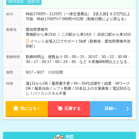
WEB登録・面接OK
時給1700円～2125円（一律交通費込）【収入例】6.3万円以上
給与
可能 時給1700円×7.5時間×5日間（勤務日数により異なる）
愛知県豊橋市
勤務地
豊橋駅から車15分
/
二川駅から車14分
/
赤岩口駅から車10分
イベント会場入口でサポートStaff（勤務地：愛知県豊橋市岩
田町）
勤務時間は、複数あり 05：00～15：30 07：30～22：30 08：
勤務時間
30～17：00 17：00～24：30 など ※実働8時間以上となる勤
務もあります。 【休憩】60分+他休憩あり 交替で取得します。
安全面に配慮しこまめな休憩があります。
9/17～9/27 ※10日間
期間
週1日からOK
/
履歴書不要
/
40～50代活躍中
/
副業・Wワーク
特徴
OK
/
服装自由
/
シフト勤務
/
10名以上の大量募集
/
電話対応な
し
/
パソコンスキル不要
気になる！
応募する
詳細へ
未読