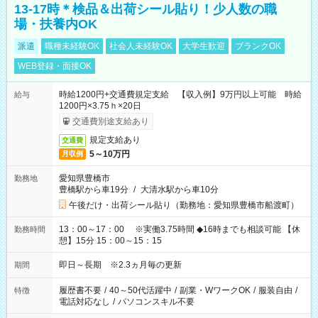
13-17時＊検品＆出荷シール貼り！少人数の職
場・扶養内OK
派遣
職種未経験OK
社会人未経験OK
大学生歓迎
ブランクOK
WEB登録・面接OK
時給1200円+交通費規定支給 【収入例】9万円以上可能 時給
給与
1200円×3.75ｈ×20日
交通費別途支給あり
規定支給あり
交通費
5～10万円
月収例
愛知県豊橋市
勤務地
豊橋駅から車19分
/
大清水駅から車10分
午後だけ・出荷シール貼り（勤務地：愛知県豊橋市船渡町）
13：00～17：00 ※実働3.75時間 ◆16時までも相談可能 【休
勤務時間
憩】15分 15：00～15：15
即日～長期 ※2.3ヵ月毎の更新
期間
履歴書不要
/
40～50代活躍中
/
副業・WワークOK
/
服装自由
/
特徴
電話対応なし
/
パソコンスキル不要