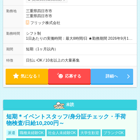
り稼げます♪ 【試用期間】試用期間なし
三重県四日市市
勤務地
三重県四日市市
フリック株式会社
シフト制
勤務時間
1日あたりの実働時間：最大8時間/日 ★勤務期間 2026年9月16
日~2026年10月23日 短期勤務OK! 期間中フル勤務できる方優遇
※週3~5日勤務(勤務日数応相談) ※期間前から勤務スタートも可
短期（1ヶ月以内）
期間
能です! ★勤務時間 8:00~17:00(休憩1時間) ※現場により変動あ
り ※夜勤シフトあり
日払いOK / 10名以上の大量募集
特徴
気になる！
応募する
詳細へ
未読
短期＊イベントスタッフ/身分証チェック・手荷
物検査/日給10,200円～
派遣
職種未経験OK
社会人未経験OK
大学生歓迎
ブランクOK