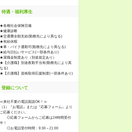
待遇・福利厚生
★各種社会保険完備
★健康診断
★交通費全額支給(勤務先により異なる)
★有給休暇
★車・バイク通勤可(勤務先により異なる)
★給与日払いサービス(一部条件あり)
★退職金制度あり（別途規定あり）
★【介護職】別途夜勤手当有(勤務先により異
なる)
★【介護職】資格取得応援制度(一部条件あり)
登録について
≪来社不要の電話面談OK！≫
（1）『お電話』または『応募フォーム』より
ご応募ください。
◎応募フォームからご応募は24時間受付
中！
◎お電話受付時間：9:30～21:00