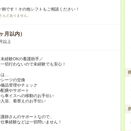
一例です！その他シフトもご相談ください！
とんどありません。
ヶ月以内）
月以上
未経験OKの看護助手／
は一切行わないので未経験でも安心！
には…
やシーツの交換
の備品管理やチェック
の配膳やサポート
から車イスへの移動のお手伝い
や入浴、着替えのお手伝い
看護師さんのサポートなので、
お仕事経験などは一切問いません！