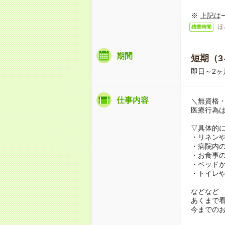
※ 上記は
ほ
残業時間
期間
短期（3
即日～2ヶ
仕事内容
＼無資格・
医療行為
▽具体的
・リネン
・病院内
・お食事
・ベッド
・トイレ
などなど
あくまで
今までの