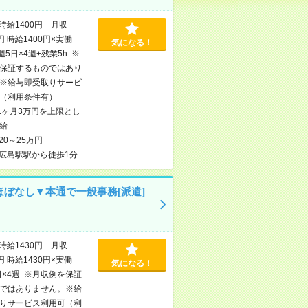
時給1400円 月収
円 時給1400円×実働
気になる！
×週5日×4週+残業5h ※
保証するものではあり
※給与即受取りサービ
（利用条件有）
1ヶ月3万円を上限とし
給
20～25万円
広島駅駅から徒歩1分
ほぼなし▼本通で一般事務[派遣]
時給1430円 月収
円 時給1430円×実働
気になる！
日×4週 ※月収例を保証
ではありません。※給
りサービス利用可（利