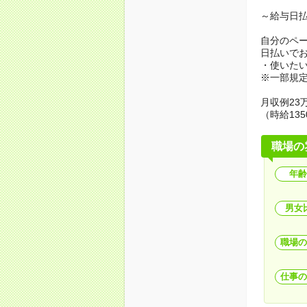
～給与日
自分のペ
日払いで
・使いた
※一部規
月収例23万
（時給135
職場の
年齢
男女
職場の
仕事の