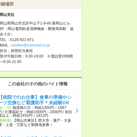
登録場所
岡山支社
岡山県岡山市北区中山下1-9-40 新岡山ビル
6F〈岡山電気軌道清輝橋線：郵便局前駅 徒
歩３分〉
TEL：0120-921-871
MAIL：
worker@nissonet.co.jp
担当：採用担当者宛
受付可能日時：9:30-19:00 ※電話受付時間
⇒9:30-21:00
この会社のその他のバイト情報
【病院でのお仕事】食事の準備やシ
ーツ交換など看護助手＊未経験OK
[給 与]
無資格の方：時給1350円～1687
円 / 介護福祉士：時給1600円～2000円 / 初任
者以上：時給1450円～1812円
[勤務地]
【岡山市東区】西大寺・瀬戸・大多
羅・上道・万富など勤務地多数！