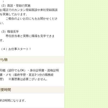
↓
（2）面談・登録の実施
お電話でのカンタン登録面談や来社登録面談
を実施しております。
ご都合のよいお日にちをお聞かせくださ
い。
（3）職場見学
専任担当者と実際に職場を見学できま
す。
（４）お仕事スタート！
持ち物
印鑑（認印でもOK）・身分証明書・資格証明
書・メモ（最終学歴・直近3つ分の職務経
歴） ※履歴書は必要ございません。
所要時間
約1時間になります。