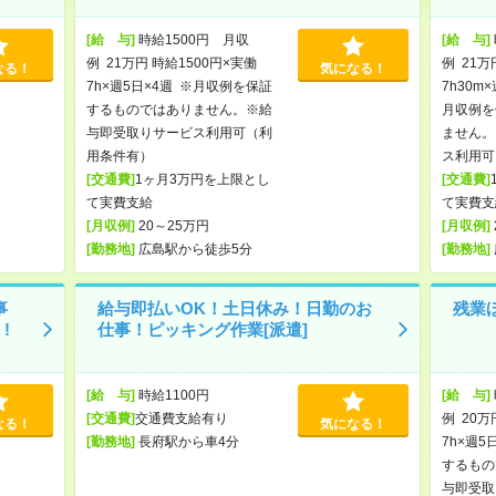
[給 与]
時給1500円 月収
[給 与]
例 21万円 時給1500円×実働
例 21万
なる！
気になる！
7h×週5日×4週 ※月収例を保証
7h30m
するものではありません。※給
月収例を
与即受取りサービス利用可（利
ません。
用条件有）
ス利用可
[交通費]
1ヶ月3万円を上限とし
[交通費]
て実費支給
て実費支
[月収例]
20～25万円
[月収例]
[勤務地]
広島駅から徒歩5分
[勤務地]
事
給与即払いOK！土日休み！日勤のお
残業
!
仕事！ピッキング作業[派遣]
[給 与]
時給1100円
[給 与]
[交通費]
交通費支給有り
例 20万
なる！
気になる！
[勤務地]
長府駅から車4分
7h×週5
するもの
与即受取