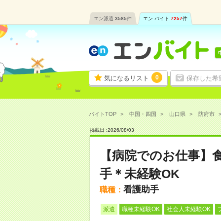
エン派遣
3585
件
エン バイト
7257
件
0
気になるリスト
保存した希
バイトTOP
中国・四国
山口県
防府市
掲載日 :
2026
/
08
/
03
【病院でのお仕事】
手＊未経験OK
看護助手
職種：
派遣
職種未経験OK
社会人未経験OK