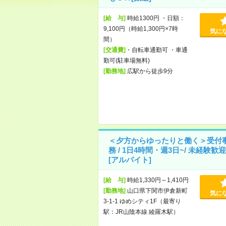
[給 与]
時給1300円 ・日額：
9,100円（時給1,300円×7時
気に
間）
[交通費]
・自転車通勤可 ・車通
勤可(駐車場無料)
[勤務地]
広駅から徒歩9分
＜夕方からゆったりと働く＞受付
務 / 1日4時間・週3日~/ 未経験歓迎 
[アルバイト]
[給 与]
時給1,330円～1,410円
[勤務地]
山口県下関市伊倉新町
気に
3-1-1 ゆめシティ1F（最寄り
駅：JR山陰本線 綾羅木駅）