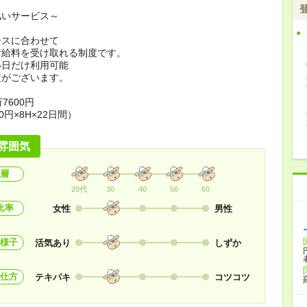
払いサービス～
ースに合わせて
お給料を受け取れる制度です。
い日だけ利用可能
定がございます。
7600円
0円×8H×22日間）
雰囲気
層
20代
30
40
50
60
比率
女性
男性
様子
活気あり
しずか
仕方
テキパキ
コツコツ