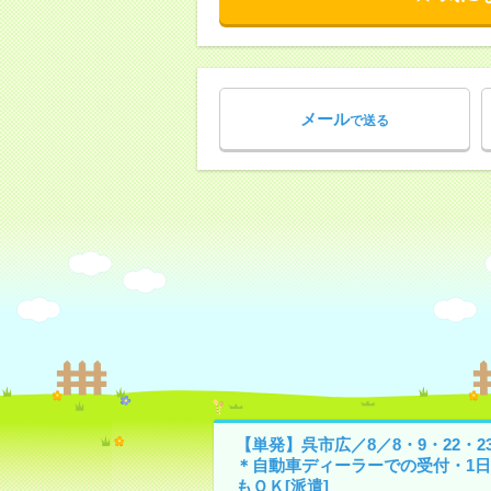
メール
で送る
【単発】呉市広／8／8・9・22・2
＊自動車ディーラーでの受付・1日
もＯＫ[派遣]