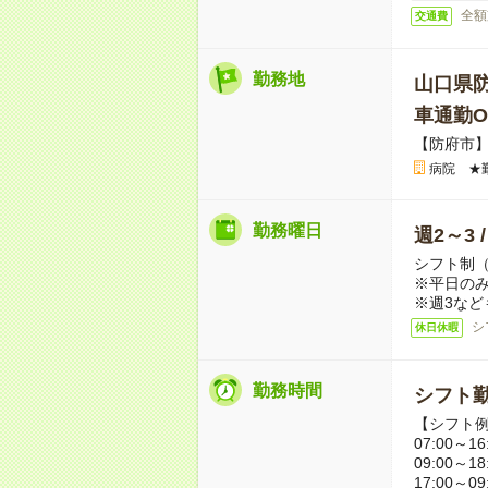
全額
交通費
勤務地
山口県
車通勤O
【防府市
病院 ★
勤務曜日
週2～3 
シフト制
※平日のみ
※週3など
シ
休日休暇
勤務時間
シフト勤
【シフト
07:00～16
09:00～18
17:00～09