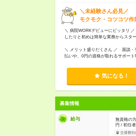
＼未経験さん必見／
モクモク・コツコツ作
＼ 病院WORKデビューにピッタリ
したりと初めは簡単な業務からスタ
＼ メリット盛りだくさん ／ 面談
払いや、0円の資格が取れるサポート
気になる！
募集情報
給与
無資格の方：
円 / 初任
交通費別