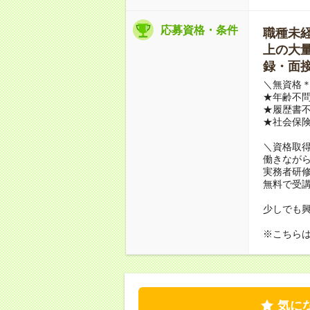
応募資格・条件
職種未経験
上の大量募
録・面接
＼無資格＊
★年齢不問
★履歴書不
★社会保
＼資格取
働きながら
実務者研
無料で受
少しでも
※こちら
気に