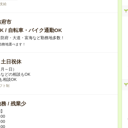
支給
防府市
K / 自転車・バイク通勤OK
】防府・大道・富海など勤務地多数！
勤務地選べます！
/ 土日祝休
（月～日）
などの相談もOK
も相談OK
フト制
務 / 残業少
例】
:00
:00
:00