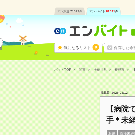
エン派遣
71573
件
エン バイト
82531
件
0
気になるリスト
保存した希
バイトTOP
関東
神奈川県
秦野市
掲載日 :
2026
/
04
/
12
【病院
手＊未経
派遣
職種未経