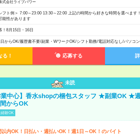
株式会社ライブパワー
シフト例＞ 7:00～23:00 13:30～22:00 上記の時間から好きな時間を選べま
可能性があります
募！8月15日・16日
1日からOK
/
履歴書不要
/
副業・WワークOK
/
シフト勤務
/
電話対応なし
/
パソコン
なる！
応募する
詳
未読
業中心】香水shopの梱包スタッフ ★副業OK ★
時間からOK
経験OK
間以内OK！日払い・週払いOK！週1日～OK！のバイト