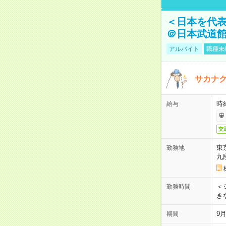
＜日本を代
＠日本武道
アルバイト
職種未
サカナク
時
給与
交
東
勤務地
九
＜シ
勤務時間
き
9
期間