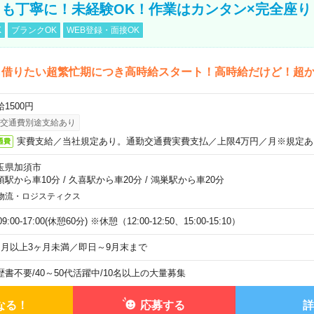
も丁寧に！未経験OK！作業はカンタン×完全座り
K
ブランクOK
WEB登録・面接OK
も借りたい超繁忙期につき高時給スタート！高時給だけど！超
1500円
交通費別途支給あり
実費支給／当社規定あり。通勤交通費実費支払／上限4万円／月※規定あ
通費
玉県加須市
須駅から車10分
/
久喜駅から車20分
/
鴻巣駅から車20分
物流・ロジスティクス
)09:00-17:00(休憩60分) ※休憩（12:00-12:50、15:00-15:10）
ヶ月以上3ヶ月未満／即日～9月末まで
歴書不要
/
40～50代活躍中
/
10名以上の大量募集
なる！
応募する
詳