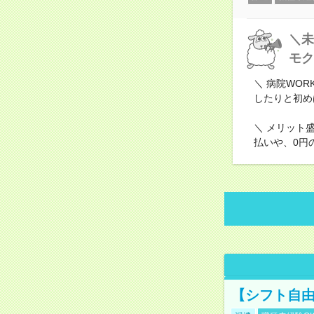
＼未
モク
＼ 病院WO
したりと初め
＼ メリット
払いや、0円
【シフト自由