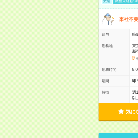
派遣
職種未経験O
来社不要
時
給与
東
勤務地
新
9:
勤務時間
即
期間
週
特徴
以
気に