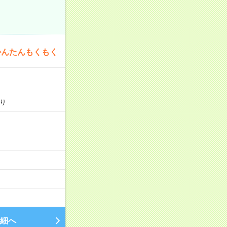
かんたんもくもく
り
細へ