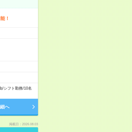
可能！
由
/
シフト勤務
/
10名
細へ
掲載日：2026.08.03