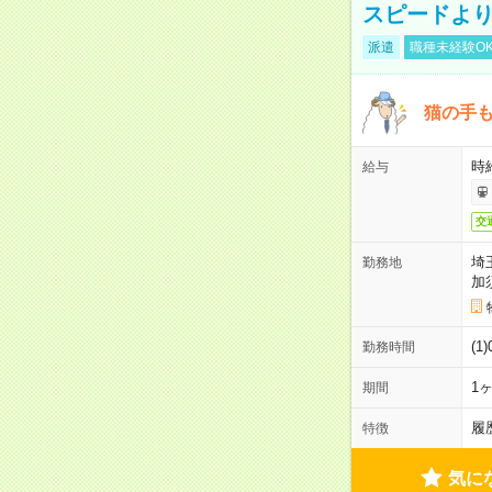
スピードより
派遣
職種未経験O
猫の手
時給
給与
交
埼
勤務地
加
(1
勤務時間
1
期間
履
特徴
気に