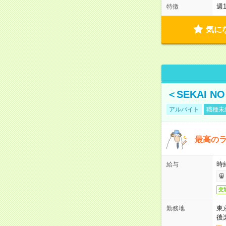
週
特徴
気に
＜SEKAI 
アルバイト
職種未
最高のラ
時
給与
交
東
勤務地
後