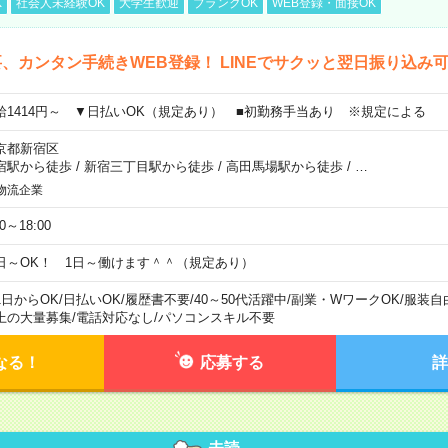
K
社会人未経験OK
大学生歓迎
ブランクOK
WEB登録・面接OK
、カンタン手続きWEB登録！ LINEでサクッと翌日振り込み
給1414円～ ▼日払いOK（規定あり） ■初勤務手当あり ※規定による
京都新宿区
宿駅から徒歩
/
新宿三丁目駅から徒歩
/
高田馬場駅から徒歩
/
…
物流企業
00～18:00
日～OK！ 1日～働けます＾＾（規定あり）
1日からOK
/
日払いOK
/
履歴書不要
/
40～50代活躍中
/
副業・WワークOK
/
服装自
上の大量募集
/
電話対応なし
/
パソコンスキル不要
なる！
応募する
詳