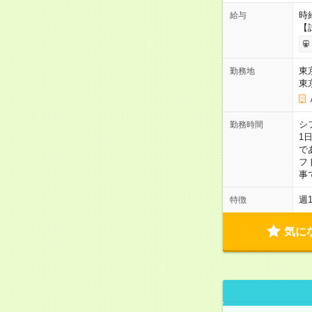
時給
給与
【
東
勤務地
東
シ
勤務時間
1
で
フト
事
週
特徴
気に