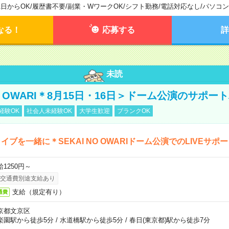
1日からOK
/
履歴書不要
/
副業・WワークOK
/
シフト勤務
/
電話対応なし
/
パソコン
なる！
応募する
詳
未読
NO OWARI＊8月15日・16日＞ドーム公演のサポー
経験OK
社会人未経験OK
大学生歓迎
ブランクOK
イブを一緒に＊SEKAI NO OWARIドーム公演でのLIVEサポ
給1250円～
交通費別途支給あり
支給（規定有り）
通費
京都文京区
楽園駅から徒歩5分
/
水道橋駅から徒歩5分
/
春日(東京都)駅から徒歩7分