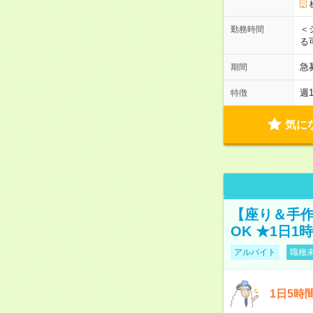
＜
勤務時間
る
急
期間
週
特徴
気に
【座り＆手作
OK ★1日1
アルバイト
職種未
1日5時