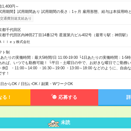
1,400円～
試用期間】試用期間あり 試用期間の長さ：1ヶ月 雇用形態、給与は本採用時
交通費別途支給あり
京都千代田区
京都千代田区内神田2丁目14番12号 星屋第六ビル402号（最寄り駅：神田駅）
Ａｌｌｅｙ株式会社
フト制
日あたりの実働時間：最大5時間/日 11:00-19:00 └1日あたりの実働時間：1-
あれば、いつでも勤務可能！ └平日・土曜日の中で、お好きな曜日でご勤務い
例】 ・11:00～14:00 ・16:30～19:00 ・13:00～18:00 などのように
です！
1日からOK / 日払いOK / 副業・WワークOK
なる！
応募する
詳
未読