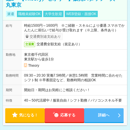
丸東京
派遣
職種未経験OK
大学生歓迎
WEB登録・面接OK
時給1500円～1600円 ※ご経験・スキルにより優遇 スマホでか
給与
んたんに前払いで給与が受け取れます（※上限、条件あり）
交通費別途支給あり
交通費全額支給（規定あり）
交通費
東京都千代田区
勤務地
東京駅から徒歩1分
Theory
09:30～20:30 実働7.5時間／休憩1.5時間 営業時間に合わせた
勤務時間
シフト制 ※早番固定など、勤務時間の相談OK
開始日・期間はお気軽にご相談ください！
期間
40～50代活躍中
/
服装自由
/
シフト勤務
/
パソコンスキル不要
特徴
気になる！
応募する
詳細へ