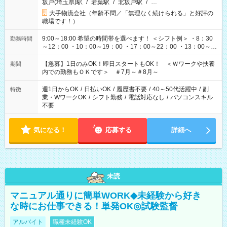
坂戸(埼玉県)駅
/
若葉駅
/
北坂戸駅
/
…
大手物流会社（年齢不問／「無理なく続けられる」と好評の
職場です！）
9:00～18:00 希望の時間帯を選べます！ ＜シフト例＞ ・8：30
勤務時間
～12：00 ・10：00～19：00 ・17：00～22：00 ・13：00～
22：00 ・22：00～翌6：00 など
【急募】1日のみOK！即日スタートもOK！ ＜Ｗワークや扶養
期間
内での勤務もＯＫです＞ ＃7月～＃8月～
週1日からOK
/
日払いOK
/
履歴書不要
/
40～50代活躍中
/
副
特徴
業・WワークOK
/
シフト勤務
/
電話対応なし
/
パソコンスキル
不要
気になる！
応募する
詳細へ
未読
マニュアル通りに簡単WORK◆未経験から好き
な時にお仕事できる！単発OK◎試験監督
アルバイト
職種未経験OK