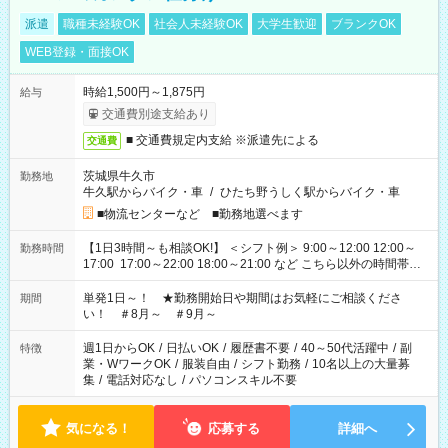
派遣
職種未経験OK
社会人未経験OK
大学生歓迎
ブランクOK
WEB登録・面接OK
時給1,500円～1,875円
給与
交通費別途支給あり
■ 交通費規定内支給 ※派遣先による
交通費
茨城県牛久市
勤務地
牛久駅からバイク・車
/
ひたち野うしく駅からバイク・車
■物流センターなど ■勤務地選べます
【1日3時間～も相談OK!】 ＜シフト例＞ 9:00～12:00 12:00～
勤務時間
17:00 17:00～22:00 18:00～21:00 など こちら以外の時間帯も
お気軽にご相談ください！
単発1日～！ ★勤務開始日や期間はお気軽にご相談くださ
期間
い！ ＃8月～ ＃9月～
週1日からOK
/
日払いOK
/
履歴書不要
/
40～50代活躍中
/
副
特徴
業・WワークOK
/
服装自由
/
シフト勤務
/
10名以上の大量募
集
/
電話対応なし
/
パソコンスキル不要
気になる！
応募する
詳細へ