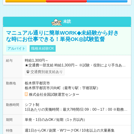
未読
マニュアル通りに簡単WORK◆未経験から好き
な時にお仕事できる！単発OK◎試験監督
アルバイト
職種未経験OK
時給1,300円～
給与
★交通費一部支給 時給1,300円～ ※試験・役割により手当あり
※勤務回数により昇給あり 【即給（前払い）オプションあ
交通費別途支給あり
り！】 希望される場合、勤務から1週間ほどで給与の一部を受け
取れます。 ※手数料418円がかかります。 【過去試験日の収入
栃木県宇都宮市
勤務地
例】 ・河合塾模擬試験 8:30～17:30（休憩1時間） 時給1,300円
栃木県宇都宮市川向町（最寄り駅：宇都宮駅）
×8時間＝日収10,400円＋交通費 ※当日の役割により時給＋100
円の場合あり ・国家試験 7:00～13:30（休憩なし） 時給1,300
株式会社全国試験運営センター
円（役割手当＋100円）×6時間＝日収8,400円＋交通費 【試用期
間】試用期間なし
シフト制
勤務時間
1日あたりの実働時間：最大7時間/日 09：00～17：00 ※勤務時
間は 試験により異なります。
単発・1日のみOK / 短期（1ヶ月以内）
期間
週1日からOK / 副業・WワークOK / 10名以上の大量募集
特徴