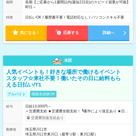
長期【ご応募から1週間以内(最短2日目)のスピード就業が可能】
期間
即日～
日払いOK
/
履歴書不要
/
電話対応なし
/
パソコンスキル不要
特徴
気になる！
応募する
詳細へ
未読
人気イベントも！好きな場所で働けるイベント
スタッフ☆来社不要！働いたその日に給料もら
える日払い/T1
アルバイト
職種未経験OK
日給13,000円～
給与
＋交通費支給 ★交通費全額支給！ ┗案件により規定あり ★日払
いOK！（規定あり） ┗働いたその日に現金GET♪ お仕事後はコ
交通費別途支給あり
ンビニATMから 日払い分を引き落とせます！ 【試用期間】試
用期間なし
埼玉県川口市
勤務地
埼玉県川口市東川口（最寄り駅：東川口駅）