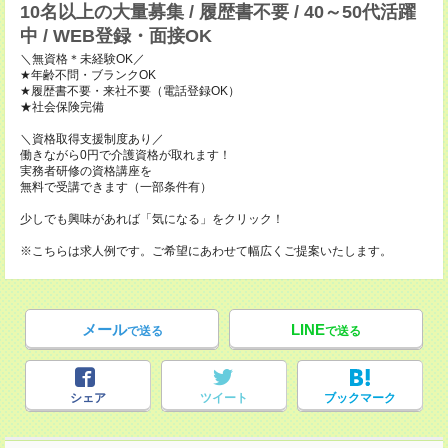
10名以上の大量募集 / 履歴書不要 / 40～50代活躍
中 / WEB登録・面接OK
＼無資格＊未経験OK／
★年齢不問・ブランクOK
★履歴書不要・来社不要（電話登録OK）
★社会保険完備
＼資格取得支援制度あり／
働きながら0円で介護資格が取れます！
実務者研修の資格講座を
無料で受講できます（一部条件有）
少しでも興味があれば「気になる」をクリック！
※こちらは求人例です。ご希望にあわせて幅広くご提案いたします。
メール
LINE
で送る
で送る
シェア
ツイート
ブックマーク