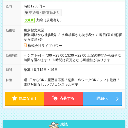
時給1250円～
給与
交通費別途支給あり
支給（規定有り）
交通費
東京都文京区
勤務地
後楽園駅から徒歩5分
/
水道橋駅から徒歩5分
/
春日(東京都)駅
から徒歩7分
株式会社ライブパワー
＜シフト例＞ 7:00～23:00 13:30～22:00 上記の時間から好きな
勤務時間
時間を選べます！ ※時間は変更となる可能性があります
急募！8月15日・16日
期間
週1日からOK
/
履歴書不要
/
副業・WワークOK
/
シフト勤務
/
特徴
電話対応なし
/
パソコンスキル不要
気になる！
応募する
詳細へ
未読