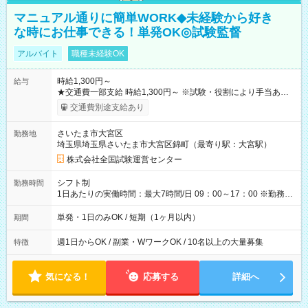
マニュアル通りに簡単WORK◆未経験から好き
な時にお仕事できる！単発OK◎試験監督
アルバイト
職種未経験OK
時給1,300円～
給与
★交通費一部支給 時給1,300円～ ※試験・役割により手当あり
※勤務回数により昇給あり 【即給（前払い）オプションあ
交通費別途支給あり
り！】 希望される場合、勤務から1週間ほどで給与の一部を受け
取れます。 ※手数料418円がかかります。 【過去試験日の収入
さいたま市大宮区
勤務地
例】 ・河合塾模擬試験 8:30～17:30（休憩1時間） 時給1,300円
埼玉県埼玉県さいたま市大宮区錦町（最寄り駅：大宮駅）
×8時間＝日収10,400円＋交通費 ※当日の役割により時給＋100
円の場合あり ・国家試験 7:00～13:30（休憩なし） 時給1,300
株式会社全国試験運営センター
円（役割手当＋100円）×6時間＝日収8,400円＋交通費 【試用期
間】試用期間なし
シフト制
勤務時間
1日あたりの実働時間：最大7時間/日 09：00～17：00 ※勤務時
間は 試験により異なります。
単発・1日のみOK / 短期（1ヶ月以内）
期間
週1日からOK / 副業・WワークOK / 10名以上の大量募集
特徴
気になる！
応募する
詳細へ