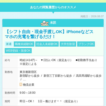
あなたの閲覧履歴からのオススメ
掲載日：2026.08.07
未読
【シフト自由・現金手渡しOK】iPhoneなどス
マホの充電を繋げるだけ！
派遣
職種未経験OK
社会人未経験OK
大学生歓迎
ブランクOK
WEB登録・面接OK
時給1414円～ ▼日払いOK（規定あり） ■初勤務手当あり
給与
※規定による
東京都新宿区
勤務地
新宿駅から徒歩
/
新宿三丁目駅から徒歩
/
高田馬場駅から徒歩
/
…
物流企業
9:00～18:00
勤務時間
即日～OK！ 1日～働けます＾＾（規定あり）
期間