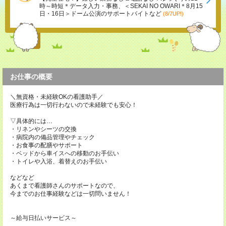
時～時短＊データ入力・事務、＜SEKAI NO OWARI＊8月15
日・16日＞ドーム公演のサポートバイトなど
(8/7UP!)
お仕事の概要
＼無資格・未経験OKの看護助手／
医療行為は一切行わないので未経験でも安心！
▽具体的には…
・リネンやシーツの交換
・病院内の備品管理やチェック
・お食事の配膳やサポート
・ベッドから車イスへの移動のお手伝い
・トイレや入浴、着替えのお手伝い
などなど
あくまで看護師さんのサポートなので、
今までのお仕事経験などは一切問いません！
～給与日払いサービス～