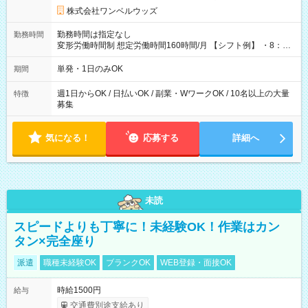
株式会社ワンベルウッズ
勤務時間は指定なし
勤務時間
変形労働時間制 想定労働時間160時間/月 【シフト例】 ・8：00
～21：00
単発・1日のみOK
期間
週1日からOK / 日払いOK / 副業・WワークOK / 10名以上の大量
特徴
募集
気になる！
応募する
詳細へ
未読
スピードよりも丁寧に！未経験OK！作業はカン
タン×完全座り
派遣
職種未経験OK
ブランクOK
WEB登録・面接OK
時給1500円
給与
交通費別途支給あり