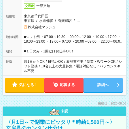
一部支給
交通費
東京都千代田区
勤務地
東京駅
/
水道橋駅
/
有楽町駅
/
…
株式会社マッシュ
■シフト例 ・07:00～19:30 ・09:00～12:00 ・10:00～17:00 ・
勤務時間
18:00～23:00 ・19:00～07:00 ・20:00～09:00 ・22:00～06:00
etc ★最短で3時間で5,120円のお仕事から 15時間で2万円近く稼
げるお仕事も！ ご希望のお時間に合わせてご紹介！ ※シフトは
■１日のみ・1回だけお仕事OK！
期間
現場によって異なります。 ※勿論、休憩時間はあるのでご安心
ください！
週1日からOK
/
日払いOK
/
履歴書不要
/
副業・WワークOK
/
シ
特徴
フト勤務
/
10名以上の大量募集
/
電話対応なし
/
パソコンスキ
ル不要
気になる！
応募する
詳細へ
掲載日：2026.08.06
未読
〈月1日～で副業にピッタリ＊時給1,500円～〉
文房具のカンタン仕分け