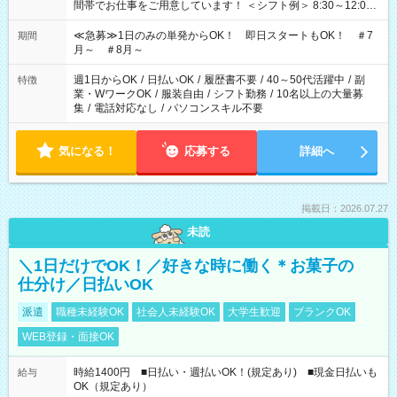
間帯でお仕事をご用意しています！ ＜シフト例＞ 8:30～12:00
17:00～22:00 13:00～22:00 22:00～翌6:00 など
≪急募≫1日のみの単発からOK！ 即日スタートもOK！ ＃7
期間
月～ ＃8月～
週1日からOK
/
日払いOK
/
履歴書不要
/
40～50代活躍中
/
副
特徴
業・WワークOK
/
服装自由
/
シフト勤務
/
10名以上の大量募
集
/
電話対応なし
/
パソコンスキル不要
気になる！
応募する
詳細へ
掲載日：2026.07.27
未読
＼1日だけでOK！／好きな時に働く＊お菓子の
仕分け／日払いOK
派遣
職種未経験OK
社会人未経験OK
大学生歓迎
ブランクOK
WEB登録・面接OK
時給1400円 ■日払い・週払いOK！(規定あり) ■現金日払いも
給与
OK（規定あり）