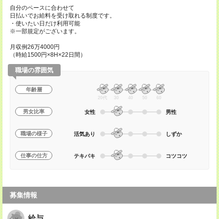
自分のペースに合わせて
日払いでお給料を受け取れる制度です。
・使いたい日だけ利用可能
※一部規定がございます。
月収例26万4000円
（時給1500円×8H×22日間）
職場の雰囲気
年齢層
20代
30
40
50
60
男女比率
女性
男性
職場の様子
活気あり
しずか
仕事の仕方
テキパキ
コツコツ
募集情報
給与