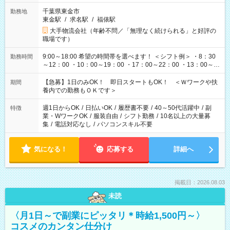
千葉県東金市
勤務地
東金駅
/
求名駅
/
福俵駅
大手物流会社（年齢不問／「無理なく続けられる」と好評の
職場です）
9:00～18:00 希望の時間帯を選べます！ ＜シフト例＞ ・8：30
勤務時間
～12：00 ・10：00～19：00 ・17：00～22：00 ・13：00～
22：00 ・22：00～翌6：00 など
【急募】1日のみOK！ 即日スタートもOK！ ＜Ｗワークや扶
期間
養内での勤務もＯＫです＞
週1日からOK
/
日払いOK
/
履歴書不要
/
40～50代活躍中
/
副
特徴
業・WワークOK
/
服装自由
/
シフト勤務
/
10名以上の大量募
集
/
電話対応なし
/
パソコンスキル不要
気になる！
応募する
詳細へ
掲載日：2026.08.03
未読
〈月1日～で副業にピッタリ＊時給1,500円～〉
コスメのカンタン仕分け