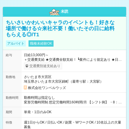
未読
ちいさいかわいいキャラのイベントも！好きな
場所で働ける☆来社不要！働いたその日に給料
もらえる◎/T1
アルバイト
職種未経験OK
日給13,000円～
給与
＋交通費支給 ★交通費全額支給！ ┗案件により規定あり ★日払
いOK！（規定あり） ┗働いたその日に現金GET♪ お仕事後はコ
交通費別途支給あり
ンビニATMから 日払い分を引き落とせます！ 【試用期間】試
用期間なし
さいたま市大宮区
勤務地
埼玉県さいたま市大宮区錦町（最寄り駅：大宮駅）
株式会社ワンベルウッズ
勤務時間は指定なし
勤務時間
変形労働時間制 想定労働時間160時間/月 【シフト例】 ・8：00
～21：00
単発・1日のみOK
期間
週1日からOK / 日払いOK / 副業・WワークOK / 10名以上の大量
特徴
募集