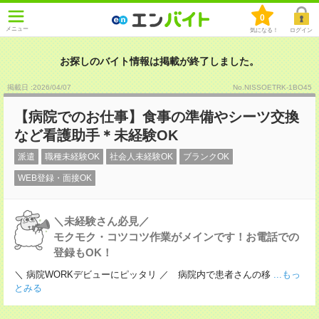
0
メニュー
気になる！
ログイン
お探しのバイト情報は掲載が終了しました。
掲載日 :2026
/
04
/
07
No.NISSOETRK-1BO45
【病院でのお仕事】食事の準備やシーツ交換
など看護助手＊未経験OK
派遣
職種未経験OK
社会人未経験OK
ブランクOK
WEB登録・面接OK
＼未経験さん必見／
モクモク・コツコツ作業がメインです！お電話での
登録もOK！
＼ 病院WORKデビューにピッタリ ／ 病院内で患者さんの移
...もっ
とみる