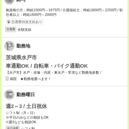
無資格の方：時給1500円～1875円 / 介護福祉士：時給1800円～2250円 / 初
任者以上：時給1600円～2000円
交通費別途支給あり
全額支給
交通費
勤務地
茨城県水戸市
車通勤OK / 自転車・バイク通勤OK
【水戸市】水戸・赤塚・内原・東水戸・常澄など勤務地多数！
病院 ★勤務地選べます！
勤務曜日
週2～3 / 土日祝休
シフト制（月～日）
※平日のみなどの相談もOK
※週3なども相談OK
シフト制
休日休暇