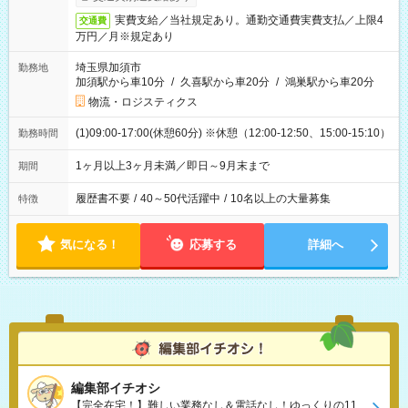
実費支給／当社規定あり。通勤交通費実費支払／上限4
交通費
万円／月※規定あり
埼玉県加須市
勤務地
加須駅から車10分
/
久喜駅から車20分
/
鴻巣駅から車20分
物流・ロジスティクス
(1)09:00-17:00(休憩60分) ※休憩（12:00-12:50、15:00-15:10）
勤務時間
1ヶ月以上3ヶ月未満／即日～9月末まで
期間
履歴書不要
/
40～50代活躍中
/
10名以上の大量募集
特徴
気になる！
応募する
詳細へ
編集部イチオシ
【完全在宅！】難しい業務なし＆電話なし！ゆっくりの11