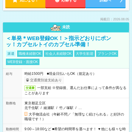
気になる！
応募する
詳細へ
掲載日：2026.08.05
未読
＜単発＊WEB登録OK！＞指示どおりにポン
ッ！カプセルトイのカプセル準備！
派遣
職種未経験OK
社会人未経験OK
大学生歓迎
ブランクOK
WEB登録・面接OK
時給1500円 ■現金日払いもOK（規定あり）
給与
交通費別途支給あり
一部支給 ※登録後、選んだお仕事によって条件が異なる
交通費
ことがあります
東京都足立区
勤務地
北千住駅
/
綾瀬駅
/
竹ノ塚駅
/
…
大手物流会社（年齢不問／「無理なく続けられる」と好評の
職場です！）
9:00～18:00など ■希望の時間帯を選べます！ ▼他にも様々な時
勤務時間