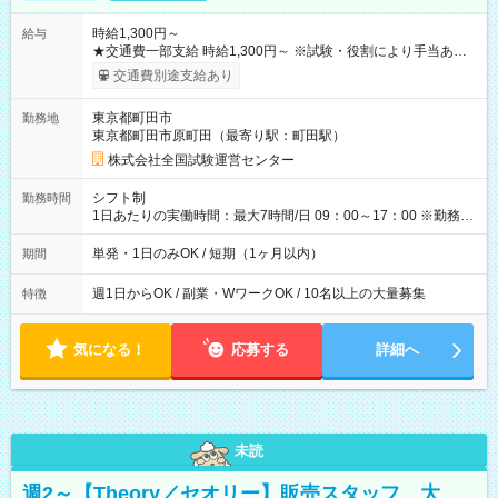
時給1,300円～
給与
★交通費一部支給 時給1,300円～ ※試験・役割により手当あり
※勤務回数により昇給あり 【即給（前払い）オプションあ
交通費別途支給あり
り！】 希望される場合、勤務から1週間ほどで給与の一部を受け
取れます。 ※手数料418円がかかります。 【過去試験日の収入
東京都町田市
勤務地
例】 ・河合塾模擬試験 8:30～17:30（休憩1時間） 時給1,300円
東京都町田市原町田（最寄り駅：町田駅）
×8時間＝日収10,400円＋交通費 ※当日の役割により時給＋100
円の場合あり ・国家試験 7:00～13:30（休憩なし） 時給1,300
株式会社全国試験運営センター
円（役割手当＋100円）×6時間＝日収8,400円＋交通費 【試用期
間】試用期間なし
シフト制
勤務時間
1日あたりの実働時間：最大7時間/日 09：00～17：00 ※勤務時
間は 試験により異なります。
単発・1日のみOK / 短期（1ヶ月以内）
期間
週1日からOK / 副業・WワークOK / 10名以上の大量募集
特徴
気になる！
応募する
詳細へ
未読
週2～【Theory／セオリー】販売スタッフ 大