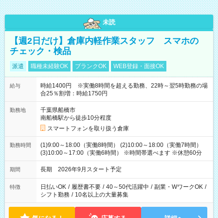
未読
【週2日だけ】倉庫内軽作業スタッフ スマホの
チェック・検品
派遣
職種未経験OK
ブランクOK
WEB登録・面接OK
時給1400円 ※実働8時間を超える勤務、22時～翌5時勤務の場
給与
合25％割増：時給1750円
千葉県船橋市
勤務地
南船橋駅から徒歩10分程度
スマートフォンを取り扱う倉庫
(1)9:00～18:00（実働8時間） (2)10:00～18:00（実働7時間）
勤務時間
(3)10:00～17:00（実働6時間） ※時間帯選べます ※休憩60分
長期 2026年9月スタート予定
期間
日払いOK
/
履歴書不要
/
40～50代活躍中
/
副業・WワークOK
/
特徴
シフト勤務
/
10名以上の大量募集