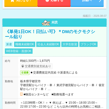
気になる！
応募する
詳細へ
掲載日：2026.08.07
未読
《単発1日OK！日払い可》＊DMのモクモクシ
ール貼り
派遣
職種未経験OK
社会人未経験OK
大学生歓迎
ブランクOK
WEB登録・面接OK
時給1,500円～1,875円
給与
交通費別途支給あり
■ 交通費規定内支給 ※派遣先による
交通費
栃木県宇都宮市
勤務地
宇都宮駅からバイク・車
/
東武宇都宮駅からバイク・車
/
雀宮
駅からバイク・車
/
…
■物流センターなど ■勤務地選べます
＜1日3時間～OK！＞ ▼ 例えば… ▼ 15:00～18:00 15:00～
勤務時間
22:00 17:00～22:00 など こちら以外の時間もお気軽にご相談く