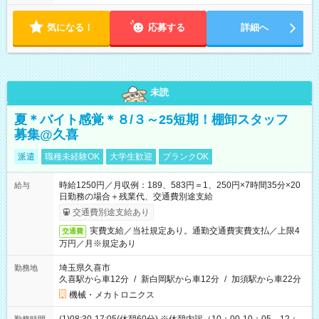
気になる！
応募する
詳細へ
未読
夏＊バイト感覚＊８/３～25短期！棚卸スタッフ
募集@久喜
派遣
職種未経験OK
大学生歓迎
ブランクOK
時給1250円／月収例：189、583円＝1、250円×7時間35分×20
給与
日勤務の場合＋残業代、交通費別途支給
交通費別途支給あり
実費支給／当社規定あり。通勤交通費実費支払／上限4
交通費
万円／月※規定あり
埼玉県久喜市
勤務地
久喜駅から車12分
/
新白岡駅から車12分
/
加須駅から車22分
機械・メカトロニクス