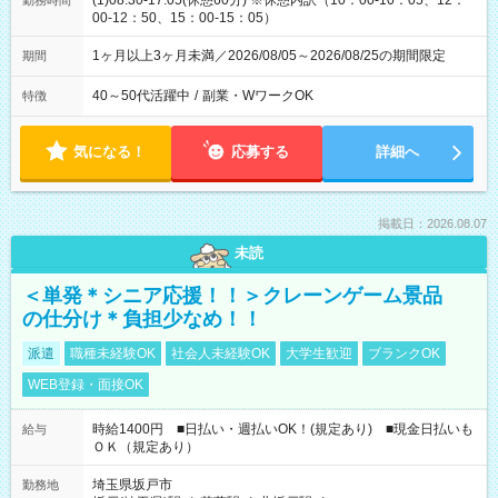
(1)08:30-17:05(休憩60分) ※休憩内訳（10：00-10：05、12：
勤務時間
00-12：50、15：00-15：05）
1ヶ月以上3ヶ月未満／2026/08/05～2026/08/25の期間限定
期間
40～50代活躍中
/
副業・WワークOK
特徴
気になる！
応募する
詳細へ
掲載日：2026.08.07
未読
＜単発＊シニア応援！！＞クレーンゲーム景品
の仕分け＊負担少なめ！！
派遣
職種未経験OK
社会人未経験OK
大学生歓迎
ブランクOK
WEB登録・面接OK
時給1400円 ■日払い・週払いOK！(規定あり) ■現金日払いも
給与
ＯＫ（規定あり）
埼玉県坂戸市
勤務地