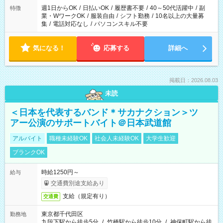
週1日からOK
/
日払いOK
/
履歴書不要
/
40～50代活躍中
/
副
特徴
業・WワークOK
/
服装自由
/
シフト勤務
/
10名以上の大量募
集
/
電話対応なし
/
パソコンスキル不要
気になる！
応募する
詳細へ
掲載日：2026.08.03
未読
＜日本を代表するバンド＊サカナクション＞ツ
アー公演のサポートバイト＠日本武道館
アルバイト
職種未経験OK
社会人未経験OK
大学生歓迎
ブランクOK
時給1250円～
給与
交通費別途支給あり
支給（規定有り）
交通費
東京都千代田区
勤務地
九段下駅から徒歩5分
/
竹橋駅から徒歩10分
/
神保町駅から徒