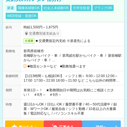
派遣
職種未経験OK
社会人未経験OK
大学生歓迎
ブランクOK
WEB登録・面接OK
時給1,500円～1,875円
給与
交通費別途支給あり
■ 交通費規定内支給 ※派遣先による
交通費
群馬県前橋市
勤務地
前橋駅からバイク・車
/
群馬総社駅からバイク・車
/
新前橋駅
からバイク・車
/
…
■物流センターなど ■勤務地選べます
【1日3時間～も相談OK!】 ＜シフト例＞ 9:00～12:00 12:00～
勤務時間
17:00 17:00～22:00 18:00～21:00 など こちら以外の時間帯も
お気軽にご相談ください！
単発1日～！ ★勤務開始日や期間はお気軽にご相談くださ
期間
い！ ＃8月～ ＃9月～
週1日からOK
/
日払いOK
/
履歴書不要
/
40～50代活躍中
/
副
特徴
業・WワークOK
/
服装自由
/
シフト勤務
/
10名以上の大量募
集
/
電話対応なし
/
パソコンスキル不要