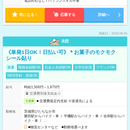
電話対応なし
/
パソコンスキル不要
気になる！
応募する
詳細へ
掲載日：2026.08.04
未読
《単発1日OK！日払い可》＊お菓子のモクモク
シール貼り
派遣
職種未経験OK
社会人未経験OK
大学生歓迎
ブランクOK
WEB登録・面接OK
時給1,500円～1,875円
給与
交通費別途支給あり
■ 交通費規定内支給 ※派遣先による
交通費
茨城県ひたちなか市
勤務地
勝田駅からバイク・車
/
平磯駅からバイク・車
/
佐和駅からバ
イク・車
/
…
■物流センターなど ■勤務地選べます