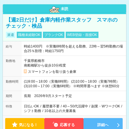
未読
【週2日だけ】倉庫内軽作業スタッフ スマホの
チェック・検品
派遣
職種未経験OK
ブランクOK
WEB登録・面接OK
時給1400円 ※実働8時間を超える勤務、22時～翌5時勤務の場
給与
合25％割増：時給1750円
千葉県船橋市
勤務地
南船橋駅から徒歩10分程度
スマートフォンを取り扱う倉庫
(1)9:00～18:00（実働8時間） (2)10:00～18:00（実働7時間）
勤務時間
(3)10:00～17:00（実働6時間） ※時間帯選べます ※休憩60分
長期 2026年9月スタート予定
期間
日払いOK
/
履歴書不要
/
40～50代活躍中
/
副業・WワークOK
/
特徴
シフト勤務
/
10名以上の大量募集
気になる！
応募する
詳細へ