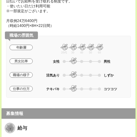
日払いでお給料を受け取れる制度です。
・使いたい日だけ利用可能
※一部規定がございます。
月収例24万6400円
（時給1400円×8H×22日間）
職場の雰囲気
年齢層
20代
30
40
50
60
男女比率
女性
男性
職場の様子
活気あり
しずか
仕事の仕方
テキパキ
コツコツ
募集情報
給与