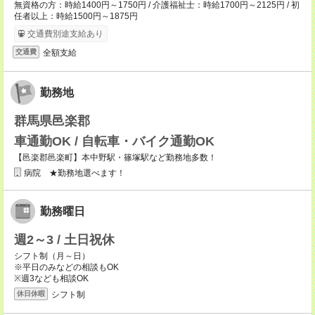
無資格の方：時給1400円～1750円 / 介護福祉士：時給1700円～2125円 / 初
任者以上：時給1500円～1875円
交通費別途支給あり
全額支給
交通費
勤務地
群馬県邑楽郡
車通勤OK / 自転車・バイク通勤OK
【邑楽郡邑楽町】本中野駅・篠塚駅など勤務地多数！
病院 ★勤務地選べます！
勤務曜日
週2～3 / 土日祝休
シフト制（月～日）
※平日のみなどの相談もOK
※週3なども相談OK
シフト制
休日休暇