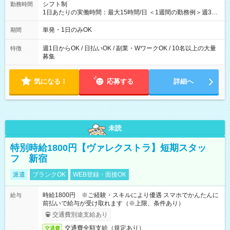
シフト制
勤務時間
1日あたりの実働時間：最大15時間/日 ＜1週間の勤務例＞週3回
勤務 勤務：月・水・金 休み：火・木・土・日 好きな時にお仕事
可能です！ ※1日あたりの最大実働時間は日勤、夜勤共に勤務し
単発・1日のみOK
期間
た時間になります。
週1日からOK / 日払いOK / 副業・WワークOK / 10名以上の大量
特徴
募集
気になる！
応募する
詳細へ
未読
特別時給1800円【ヴァレクストラ】短期スタッ
フ 新宿
派遣
ブランクOK
WEB登録・面接OK
時給1800円 ※ご経験・スキルにより優遇 スマホでかんたんに
給与
前払いで給与が受け取れます（※上限、条件あり）
交通費別途支給あり
交通費全額支給（規定あり）
交通費