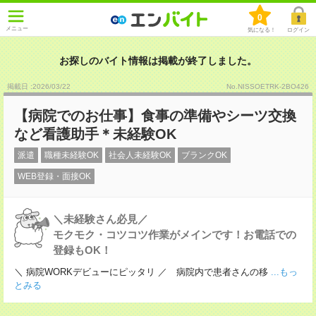
0
メニュー
気になる！
ログイン
お探しのバイト情報は掲載が終了しました。
掲載日 :2026
/
03
/
22
No.NISSOETRK-2BO426
【病院でのお仕事】食事の準備やシーツ交換
など看護助手＊未経験OK
派遣
職種未経験OK
社会人未経験OK
ブランクOK
WEB登録・面接OK
＼未経験さん必見／
モクモク・コツコツ作業がメインです！お電話での
登録もOK！
＼ 病院WORKデビューにピッタリ ／ 病院内で患者さんの移
...もっ
とみる