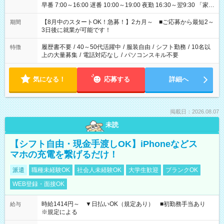
早番 7:00～16:00 遅番 10:00～19:00 夜勤 16:30～翌9:30 「家族
と休みを合わせたい」 「余裕を持って夕飯の準備がしたい」
「できれば残業はしたくない」 など、ご希望を教えてください
【8月中のスタートOK！急募！】2カ月～ ■ご応募から最短2～
期間
ね。 ※Wワーク希望の方へ 今ご覧のお仕事で希望する勤務時間
3日後に就業が可能です！
と、もう1つのお仕事の勤務時間。 合計で週40時間を超える場
合は応募できません。
履歴書不要
/
40～50代活躍中
/
服装自由
/
シフト勤務
/
10名以
特徴
上の大量募集
/
電話対応なし
/
パソコンスキル不要
気になる！
応募する
詳細へ
掲載日：2026.08.07
未読
【シフト自由・現金手渡しOK】iPhoneなどス
マホの充電を繋げるだけ！
派遣
職種未経験OK
社会人未経験OK
大学生歓迎
ブランクOK
WEB登録・面接OK
時給1414円～ ▼日払いOK（規定あり） ■初勤務手当あり
給与
※規定による