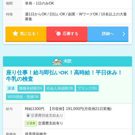
単発・1日のみOK
期間
週1日からOK / 日払いOK / 副業・WワークOK / 10名以上の大量
特徴
募集
気になる！
応募する
詳細へ
未読
座り仕事！給与即払いOK！高時給！平日休み！
牛乳の検査
派遣
職種未経験OK
社会人未経験OK
ブランクOK
WEB登録・面接OK
時給1300円 【月収例】191,000円(月収例21日実働)
給与
交通費別途支給あり
交通費支給有り
交通費
群馬県前橋市
勤務地