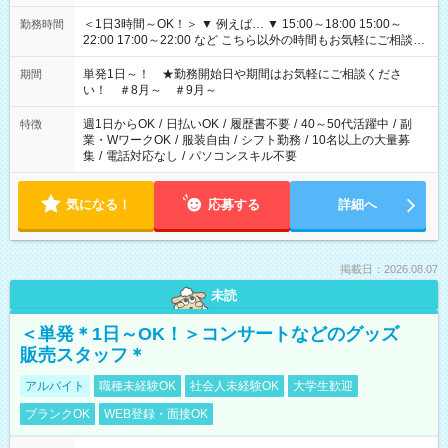
＜1日3時間～OK！＞ ▼ 例えば… ▼ 15:00～18:00 15:00～
勤務時間
22:00 17:00～22:00 など こちら以外の時間もお気軽にご相談く
ださい！
単発1日～！ ★勤務開始日や期間はお気軽にご相談くださ
期間
い！ ＃8月～ ＃9月～
週1日からOK
/
日払いOK
/
履歴書不要
/
40～50代活躍中
/
副
特徴
業・WワークOK
/
服装自由
/
シフト勤務
/
10名以上の大量募
集
/
電話対応なし
/
パソコンスキル不要
気になる！
応募する
詳細へ
掲載日：2026.08.07
未読
＜単発＊1日～OK！＞コンサートなどのグッズ
販売スタッフ＊
アルバイト
職種未経験OK
社会人未経験OK
大学生歓迎
ブランクOK
WEB登録・面接OK