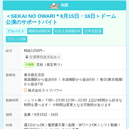
未読
＜SEKAI NO OWARI＊8月15日・16日＞ドーム
公演のサポートバイト
アルバイト
職種未経験OK
社会人未経験OK
大学生歓迎
ブランクOK
時給1250円～
給与
交通費別途支給あり
支給（規定有り）
交通費
東京都文京区
勤務地
後楽園駅から徒歩5分
/
水道橋駅から徒歩5分
/
春日(東京都)駅
から徒歩7分
株式会社ライブパワー
＜シフト例＞ 7:00～23:00 13:30～22:00 上記の時間から好きな
勤務時間
時間を選べます！ ※時間は変更となる可能性があります
急募！8月15日・16日
期間
週1日からOK
/
履歴書不要
/
副業・WワークOK
/
シフト勤務
/
特徴