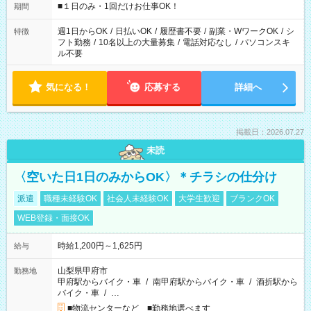
げるお仕事も！ ご希望のお時間に合わせてご紹介！ ※シフトは
■１日のみ・1回だけお仕事OK！
期間
現場によって異なります。 ※勿論、休憩時間はあるのでご安心
ください！
週1日からOK
/
日払いOK
/
履歴書不要
/
副業・WワークOK
/
シ
特徴
フト勤務
/
10名以上の大量募集
/
電話対応なし
/
パソコンスキ
ル不要
気になる！
応募する
詳細へ
掲載日：2026.07.27
未読
〈空いた日1日のみからOK〉＊チラシの仕分け
派遣
職種未経験OK
社会人未経験OK
大学生歓迎
ブランクOK
WEB登録・面接OK
時給1,200円～1,625円
給与
山梨県甲府市
勤務地
甲府駅からバイク・車
/
南甲府駅からバイク・車
/
酒折駅から
バイク・車
/
…
■物流センターなど ■勤務地選べます