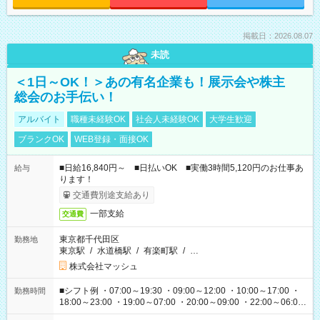
掲載日：2026.08.07
未読
＜1日～OK！＞あの有名企業も！展示会や株主
総会のお手伝い！
アルバイト
職種未経験OK
社会人未経験OK
大学生歓迎
ブランクOK
WEB登録・面接OK
■日給16,840円～ ■日払いOK ■実働3時間5,120円のお仕事あ
給与
ります！
交通費別途支給あり
一部支給
交通費
東京都千代田区
勤務地
東京駅
/
水道橋駅
/
有楽町駅
/
…
株式会社マッシュ
■シフト例 ・07:00～19:30 ・09:00～12:00 ・10:00～17:00 ・
勤務時間
18:00～23:00 ・19:00～07:00 ・20:00～09:00 ・22:00～06:00
etc ★最短で3時間で5,120円のお仕事から 15時間で2万円近く稼