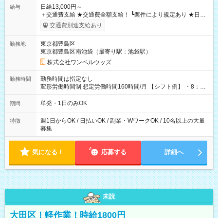
日給13,000円～
給与
＋交通費支給 ★交通費全額支給！ ┗案件により規定あり ★日払
いOK！（規定あり） ┗働いたその日に現金GET♪ お仕事後はコ
交通費別途支給あり
ンビニATMから 日払い分を引き落とせます！ 【試用期間】試
用期間なし
東京都豊島区
勤務地
東京都豊島区南池袋（最寄り駅：池袋駅）
株式会社ワンベルウッズ
勤務時間は指定なし
勤務時間
変形労働時間制 想定労働時間160時間/月 【シフト例】 ・8：00
～21：00
単発・1日のみOK
期間
週1日からOK / 日払いOK / 副業・WワークOK / 10名以上の大量
特徴
募集
気になる！
応募する
詳細へ
未読
大田区！軽作業！時給1800円