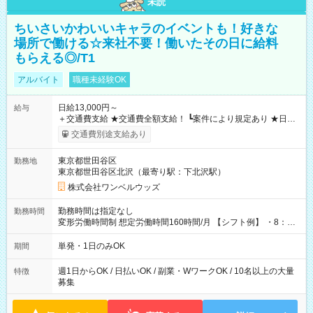
未読
ちいさいかわいいキャラのイベントも！好きな
場所で働ける☆来社不要！働いたその日に給料
もらえる◎/T1
アルバイト
職種未経験OK
日給13,000円～
給与
＋交通費支給 ★交通費全額支給！ ┗案件により規定あり ★日払
いOK！（規定あり） ┗働いたその日に現金GET♪ お仕事後はコ
交通費別途支給あり
ンビニATMから 日払い分を引き落とせます！ 【試用期間】試
用期間なし
東京都世田谷区
勤務地
東京都世田谷区北沢（最寄り駅：下北沢駅）
株式会社ワンベルウッズ
勤務時間は指定なし
勤務時間
変形労働時間制 想定労働時間160時間/月 【シフト例】 ・8：00
～21：00
単発・1日のみOK
期間
週1日からOK / 日払いOK / 副業・WワークOK / 10名以上の大量
特徴
募集