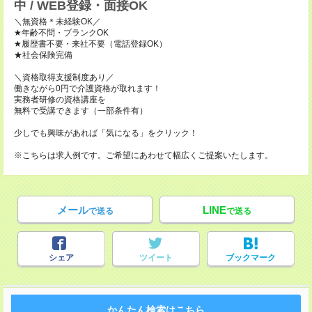
中 / WEB登録・面接OK
＼無資格＊未経験OK／
★年齢不問・ブランクOK
★履歴書不要・来社不要（電話登録OK）
★社会保険完備
＼資格取得支援制度あり／
働きながら0円で介護資格が取れます！
実務者研修の資格講座を
無料で受講できます（一部条件有）
少しでも興味があれば「気になる」をクリック！
※こちらは求人例です。ご希望にあわせて幅広くご提案いたします。
メール
LINE
で送る
で送る
シェア
ツイート
ブックマーク
かんたん検索はこちら