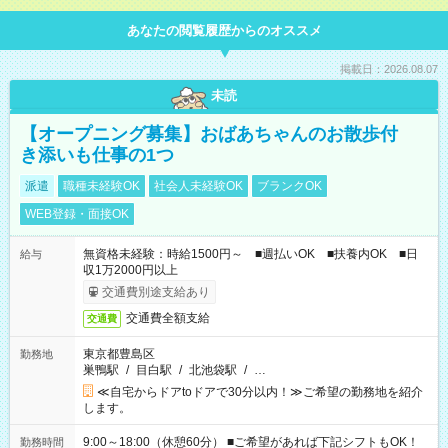
あなたの閲覧履歴からのオススメ
掲載日：2026.08.07
未読
【オープニング募集】おばあちゃんのお散歩付
き添いも仕事の1つ
派遣
職種未経験OK
社会人未経験OK
ブランクOK
WEB登録・面接OK
無資格未経験：時給1500円～ ■週払いOK ■扶養内OK ■日
給与
収1万2000円以上
交通費別途支給あり
交通費全額支給
交通費
東京都豊島区
勤務地
巣鴨駅
/
目白駅
/
北池袋駅
/
…
≪自宅からドアtoドアで30分以内！≫ご希望の勤務地を紹介
します。
9:00～18:00（休憩60分） ■ご希望があれば下記シフトもOK！
勤務時間