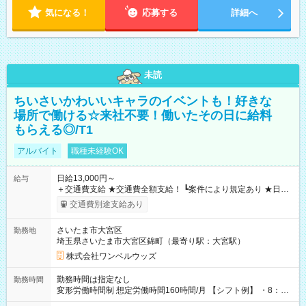
気になる！
応募する
詳細へ
未読
ちいさいかわいいキャラのイベントも！好きな
場所で働ける☆来社不要！働いたその日に給料
もらえる◎/T1
アルバイト
職種未経験OK
日給13,000円～
給与
＋交通費支給 ★交通費全額支給！ ┗案件により規定あり ★日払
いOK！（規定あり） ┗働いたその日に現金GET♪ お仕事後はコ
交通費別途支給あり
ンビニATMから 日払い分を引き落とせます！ 【試用期間】試
用期間なし
さいたま市大宮区
勤務地
埼玉県さいたま市大宮区錦町（最寄り駅：大宮駅）
株式会社ワンベルウッズ
勤務時間は指定なし
勤務時間
変形労働時間制 想定労働時間160時間/月 【シフト例】 ・8：00
～21：00