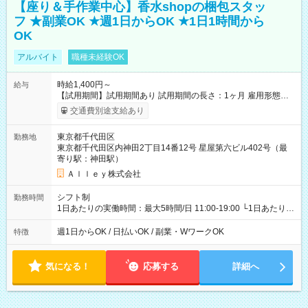
【座り＆手作業中心】香水shopの梱包スタッ
フ ★副業OK ★週1日からOK ★1日1時間から
OK
アルバイト
職種未経験OK
時給1,400円～
給与
【試用期間】試用期間あり 試用期間の長さ：1ヶ月 雇用形態、
給与は本採用時と同じです。
交通費別途支給あり
東京都千代田区
勤務地
東京都千代田区内神田2丁目14番12号 星屋第六ビル402号（最
寄り駅：神田駅）
Ａｌｌｅｙ株式会社
シフト制
勤務時間
1日あたりの実働時間：最大5時間/日 11:00-19:00 └1日あたりの
実働時間：1-5時間 └上記の時間帯内であれば、いつでも勤務可
能！ └平日・土曜日の中で、お好きな曜日でご勤務いただけま
週1日からOK / 日払いOK / 副業・WワークOK
特徴
す！ 【シフト例】 ・11:00～14:00 ・16:30～19:00 ・13:00～
18:00 などのように、自由な働き方が可能なお仕事です！
気になる！
応募する
詳細へ