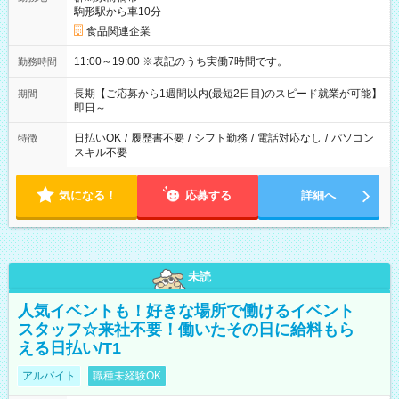
駒形駅から車10分
食品関連企業
11:00～19:00 ※表記のうち実働7時間です。
勤務時間
長期【ご応募から1週間以内(最短2日目)のスピード就業が可能】
期間
即日～
日払いOK
/
履歴書不要
/
シフト勤務
/
電話対応なし
/
パソコン
特徴
スキル不要
気になる！
応募する
詳細へ
未読
人気イベントも！好きな場所で働けるイベント
スタッフ☆来社不要！働いたその日に給料もら
える日払い/T1
アルバイト
職種未経験OK