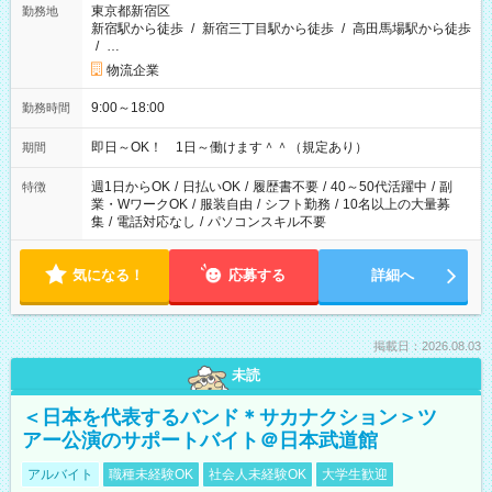
東京都新宿区
勤務地
新宿駅から徒歩
/
新宿三丁目駅から徒歩
/
高田馬場駅から徒歩
/
…
物流企業
9:00～18:00
勤務時間
即日～OK！ 1日～働けます＾＾（規定あり）
期間
週1日からOK
/
日払いOK
/
履歴書不要
/
40～50代活躍中
/
副
特徴
業・WワークOK
/
服装自由
/
シフト勤務
/
10名以上の大量募
集
/
電話対応なし
/
パソコンスキル不要
気になる！
応募する
詳細へ
掲載日：2026.08.03
未読
＜日本を代表するバンド＊サカナクション＞ツ
アー公演のサポートバイト＠日本武道館
アルバイト
職種未経験OK
社会人未経験OK
大学生歓迎