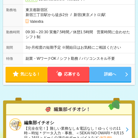
東京都新宿区
勤務地
新宿三丁目駅から徒歩2分
/
新宿(東京メトロ)駅
Valextra
09:30～20:30 実働7.5時間／休憩1.5時間 営業時間に合わせた
勤務時間
シフト制
3か月程度の短期予定 ※開始日はお気軽にご相談ください
期間
副業・WワークOK
/
シフト勤務
/
パソコンスキル不要
特徴
気になる！
応募する
詳細へ
編集部イチオシ
【完全在宅！】難しい業務なし＆電話なし！ゆっくりの11
時～時短＊データ入力・事務、＜SEKAI NO OWARI＊8月15
日・16日＞ドーム公演のサポートバイトなど
(8/7UP!)