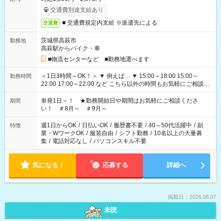
交通費別途支給あり
■ 交通費規定内支給 ※派遣先による
交通費
茨城県高萩市
勤務地
高萩駅からバイク・車
■物流センターなど ■勤務地選べます
＜1日3時間～OK！＞ ▼ 例えば… ▼ 15:00～18:00 15:00～
勤務時間
22:00 17:00～22:00 など こちら以外の時間もお気軽にご相談く
ださい！
単発1日～！ ★勤務開始日や期間はお気軽にご相談くださ
期間
い！ ＃8月～ ＃9月～
週1日からOK
/
日払いOK
/
履歴書不要
/
40～50代活躍中
/
副
特徴
業・WワークOK
/
服装自由
/
シフト勤務
/
10名以上の大量募
集
/
電話対応なし
/
パソコンスキル不要
気になる！
応募する
詳細へ
掲載日：2026.08.07
未読