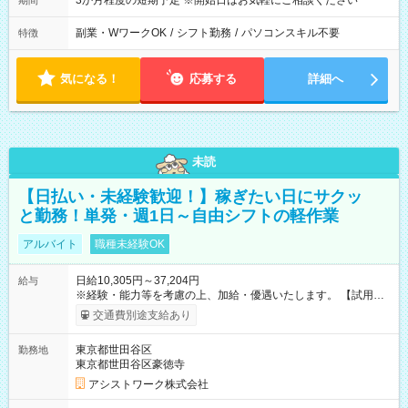
3か月程度の短期予定 ※開始日はお気軽にご相談ください
期間
副業・WワークOK
/
シフト勤務
/
パソコンスキル不要
特徴
気になる！
応募する
詳細へ
未読
【日払い・未経験歓迎！】稼ぎたい日にサクッ
と勤務！単発・週1日～自由シフトの軽作業
アルバイト
職種未経験OK
日給10,305円～37,204円
給与
※経験・能力等を考慮の上、加給・優遇いたします。 【試用期
間】試用期間なし
交通費別途支給あり
東京都世田谷区
勤務地
東京都世田谷区豪徳寺
アシストワーク株式会社