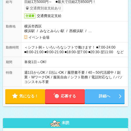
日給1万5000円～ ■最大で日給2万8500円！
給与
交通費別途支給あり
交通費規定支給
交通費
横浜市西区
勤務地
横浜駅
/
みなとみらい駅
/
西横浜駅
/
…
イベント会場
＜シフト例＞ いろいろなシフトで働けます！ ■7:00-24:00
勤務時間
■8:00-21:00 ■9:00-21:00 ■18:00-翌7:00 ■20:30-翌11:00 など
単発1日～OK!
期間
週1日からOK
/
日払いOK
/
履歴書不要
/
40～50代活躍中
/
副
特徴
業・WワークOK
/
服装自由
/
シフト勤務
/
電話対応なし
/
パソ
コンスキル不要
気になる！
応募する
詳細へ
未読