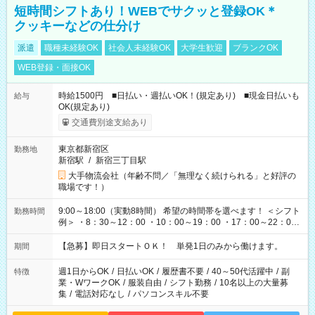
短時間シフトあり！WEBでサクッと登録OK＊
クッキーなどの仕分け
派遣
職種未経験OK
社会人未経験OK
大学生歓迎
ブランクOK
WEB登録・面接OK
時給1500円 ■日払い・週払いOK！(規定あり) ■現金日払いも
給与
OK(規定あり)
交通費別途支給あり
東京都新宿区
勤務地
新宿駅
/
新宿三丁目駅
大手物流会社（年齢不問／「無理なく続けられる」と好評の
職場です！）
9:00～18:00（実動8時間） 希望の時間帯を選べます！ ＜シフト
勤務時間
例＞ ・8：30～12：00 ・10：00～19：00 ・17：00～22：00
・13：00～22：00 ・22：00～翌6：00 など
【急募】即日スタートＯＫ！ 単発1日のみから働けます。
期間
週1日からOK
/
日払いOK
/
履歴書不要
/
40～50代活躍中
/
副
特徴
業・WワークOK
/
服装自由
/
シフト勤務
/
10名以上の大量募
集
/
電話対応なし
/
パソコンスキル不要