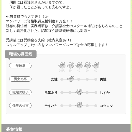
周囲には看護師さんがいますので、
何か困ったことがあっても安心ですよ。
≪無資格でも大丈夫！！≫
マンパワーは資格取得支援制度も万全！！
既存の初任者・実務者研修・介護福祉士のスクール補助はもちろんのこと
新しく義務化された、認知症介護基礎研修にも対応＊
受講後には奨励金を支給（社内規定あり）
スキルアップしたい方をマンパワーグループは全力応援します！
職場の雰囲気
年齢層
20代
30
40
50
60
男女比率
女性
男性
職場の様子
活気あり
しずか
仕事の仕方
テキパキ
コツコツ
募集情報