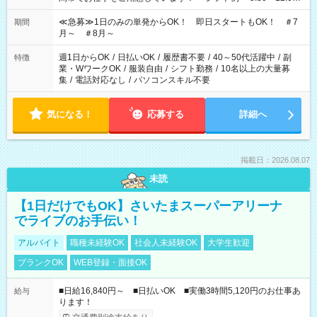
17:00～22:00 13:00～22:00 22:00～翌6:00 など
≪急募≫1日のみの単発からOK！ 即日スタートもOK！ ＃7
期間
月～ ＃8月～
週1日からOK
/
日払いOK
/
履歴書不要
/
40～50代活躍中
/
副
特徴
業・WワークOK
/
服装自由
/
シフト勤務
/
10名以上の大量募
集
/
電話対応なし
/
パソコンスキル不要
気になる！
応募する
詳細へ
掲載日：2026.08.07
未読
【1日だけでもOK】さいたまスーパーアリーナ
でライブのお手伝い！
アルバイト
職種未経験OK
社会人未経験OK
大学生歓迎
ブランクOK
WEB登録・面接OK
■日給16,840円～ ■日払いOK ■実働3時間5,120円のお仕事あ
給与
ります！