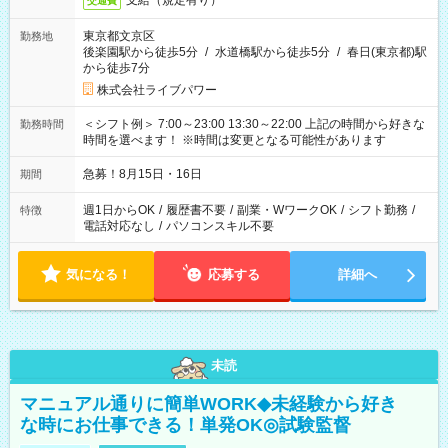
支給（規定有り）
交通費
東京都文京区
勤務地
後楽園駅から徒歩5分
/
水道橋駅から徒歩5分
/
春日(東京都)駅
から徒歩7分
株式会社ライブパワー
＜シフト例＞ 7:00～23:00 13:30～22:00 上記の時間から好きな
勤務時間
時間を選べます！ ※時間は変更となる可能性があります
急募！8月15日・16日
期間
週1日からOK
/
履歴書不要
/
副業・WワークOK
/
シフト勤務
/
特徴
電話対応なし
/
パソコンスキル不要
気になる！
応募する
詳細へ
未読
マニュアル通りに簡単WORK◆未経験から好き
な時にお仕事できる！単発OK◎試験監督