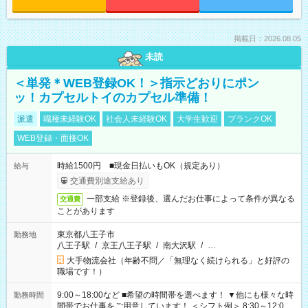
掲載日：2026.08.05
未読
＜単発＊WEB登録OK！＞指示どおりにポン
ッ！カプセルトイのカプセル準備！
派遣
職種未経験OK
社会人未経験OK
大学生歓迎
ブランクOK
WEB登録・面接OK
時給1500円 ■現金日払いもOK（規定あり）
給与
交通費別途支給あり
一部支給 ※登録後、選んだお仕事によって条件が異なる
交通費
ことがあります
東京都八王子市
勤務地
八王子駅
/
京王八王子駅
/
南大沢駅
/
…
大手物流会社（年齢不問／「無理なく続けられる」と好評の
職場です！）
9:00～18:00など ■希望の時間帯を選べます！ ▼他にも様々な時
勤務時間
間帯でお仕事をご用意しています！ ＜シフト例＞ 8:30～12:00