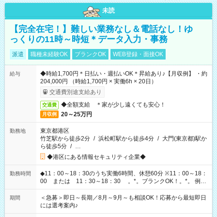
未読
【完全在宅！】難しい業務なし＆電話なし！ゆ
っくりの11時～時短＊データ入力・事務
派遣
職種未経験OK
ブランクOK
WEB登録・面接OK
◆時給1,700円＊日払い・週払いOK＊昇給あり♪【月収例】 ・約
給与
204,000円 （時給1,700円 × 実働6h × 20日）
交通費別途支給あり
◆全額支給 ＊家が少し遠くても安心！
交通費
20～25万円
月収例
東京都港区
勤務地
竹芝駅から徒歩2分
/
浜松町駅から徒歩4分
/
大門(東京都)駅か
ら徒歩5分
/
…
◆港区にある情報セキュリティ企業◆
◆11：00～18：30のうち実働6時間、休憩60分 ※11：00～18：
勤務時間
00 または 11：30～18：30 。*。ブランクOK！。*。 例え
ば前職が、 在宅/財団法人/事務/コールセンター/受付/販売/カフェ
スタッフ スイーツ販売/ホテルフロント/化粧品販売/など 様々な
＜急募＞即日～長期／8月～9月～も相談OK！応募から最短即日
期間
業界から入社して活躍されています♪
には選考案内♪