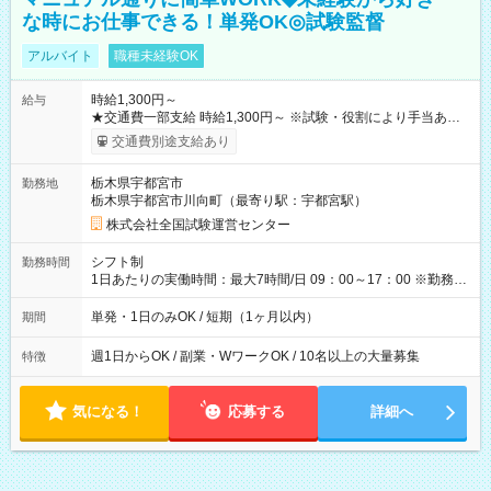
な時にお仕事できる！単発OK◎試験監督
アルバイト
職種未経験OK
時給1,300円～
給与
★交通費一部支給 時給1,300円～ ※試験・役割により手当あり
※勤務回数により昇給あり 【即給（前払い）オプションあ
交通費別途支給あり
り！】 希望される場合、勤務から1週間ほどで給与の一部を受け
取れます。 ※手数料418円がかかります。 【過去試験日の収入
栃木県宇都宮市
勤務地
例】 ・河合塾模擬試験 8:30～17:30（休憩1時間） 時給1,300円
栃木県宇都宮市川向町（最寄り駅：宇都宮駅）
×8時間＝日収10,400円＋交通費 ※当日の役割により時給＋100
円の場合あり ・国家試験 7:00～13:30（休憩なし） 時給1,300
株式会社全国試験運営センター
円（役割手当＋100円）×6時間＝日収8,400円＋交通費 【試用期
間】試用期間なし
シフト制
勤務時間
1日あたりの実働時間：最大7時間/日 09：00～17：00 ※勤務時
間は 試験により異なります。
単発・1日のみOK / 短期（1ヶ月以内）
期間
週1日からOK / 副業・WワークOK / 10名以上の大量募集
特徴
気になる！
応募する
詳細へ