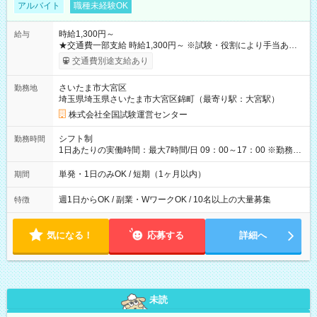
アルバイト
職種未経験OK
時給1,300円～
給与
★交通費一部支給 時給1,300円～ ※試験・役割により手当あり
※勤務回数により昇給あり 【即給（前払い）オプションあ
交通費別途支給あり
り！】 希望される場合、勤務から1週間ほどで給与の一部を受け
取れます。 ※手数料418円がかかります。 【過去試験日の収入
さいたま市大宮区
勤務地
例】 ・河合塾模擬試験 8:30～17:30（休憩1時間） 時給1,300円
埼玉県埼玉県さいたま市大宮区錦町（最寄り駅：大宮駅）
×8時間＝日収10,400円＋交通費 ※当日の役割により時給＋100
円の場合あり ・国家試験 7:00～13:30（休憩なし） 時給1,300
株式会社全国試験運営センター
円（役割手当＋100円）×6時間＝日収8,400円＋交通費 【試用期
間】試用期間なし
シフト制
勤務時間
1日あたりの実働時間：最大7時間/日 09：00～17：00 ※勤務時
間は 試験により異なります。
単発・1日のみOK / 短期（1ヶ月以内）
期間
週1日からOK / 副業・WワークOK / 10名以上の大量募集
特徴
気になる！
応募する
詳細へ
未読