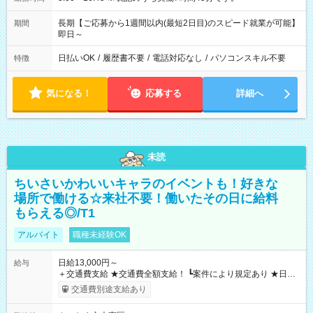
長期【ご応募から1週間以内(最短2日目)のスピード就業が可能】
期間
即日～
日払いOK
/
履歴書不要
/
電話対応なし
/
パソコンスキル不要
特徴
気になる！
応募する
詳細へ
未読
ちいさいかわいいキャラのイベントも！好きな
場所で働ける☆来社不要！働いたその日に給料
もらえる◎/T1
アルバイト
職種未経験OK
日給13,000円～
給与
＋交通費支給 ★交通費全額支給！ ┗案件により規定あり ★日払
いOK！（規定あり） ┗働いたその日に現金GET♪ お仕事後はコ
交通費別途支給あり
ンビニATMから 日払い分を引き落とせます！ 【試用期間】試
用期間なし