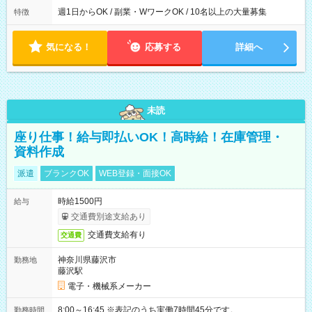
週1日からOK / 副業・WワークOK / 10名以上の大量募集
特徴
気になる！
応募する
詳細へ
未読
座り仕事！給与即払いOK！高時給！在庫管理・
資料作成
派遣
ブランクOK
WEB登録・面接OK
時給1500円
給与
交通費別途支給あり
交通費支給有り
交通費
神奈川県藤沢市
勤務地
藤沢駅
電子・機械系メーカー
8:00～16:45 ※表記のうち実働7時間45分です。
勤務時間