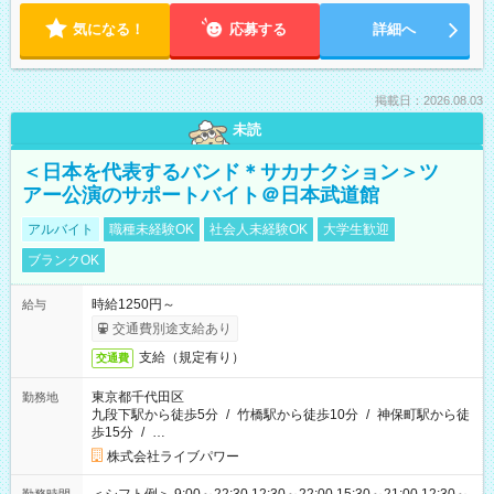
気になる！
応募する
詳細へ
掲載日：2026.08.03
未読
＜日本を代表するバンド＊サカナクション＞ツ
アー公演のサポートバイト＠日本武道館
アルバイト
職種未経験OK
社会人未経験OK
大学生歓迎
ブランクOK
時給1250円～
給与
交通費別途支給あり
支給（規定有り）
交通費
東京都千代田区
勤務地
九段下駅から徒歩5分
/
竹橋駅から徒歩10分
/
神保町駅から徒
歩15分
/
…
株式会社ライブパワー