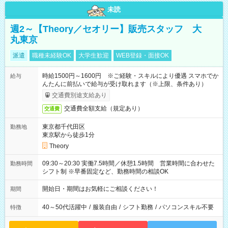
未読
週2～【Theory／セオリー】販売スタッフ 大
丸東京
派遣
職種未経験OK
大学生歓迎
WEB登録・面接OK
時給1500円～1600円 ※ご経験・スキルにより優遇 スマホでか
給与
んたんに前払いで給与が受け取れます（※上限、条件あり）
交通費別途支給あり
交通費全額支給（規定あり）
交通費
東京都千代田区
勤務地
東京駅から徒歩1分
Theory
09:30～20:30 実働7.5時間／休憩1.5時間 営業時間に合わせた
勤務時間
シフト制 ※早番固定など、勤務時間の相談OK
開始日・期間はお気軽にご相談ください！
期間
40～50代活躍中
/
服装自由
/
シフト勤務
/
パソコンスキル不要
特徴