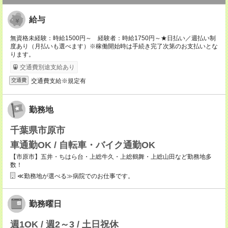
給与
無資格未経験：時給1500円～ 経験者：時給1750円～★日払い／週払い制
度あり（月払いも選べます）※稼働開始時は手続き完了次第のお支払いとな
ります。
交通費別途支給あり
交通費支給※規定有
交通費
勤務地
千葉県市原市
車通勤OK / 自転車・バイク通勤OK
【市原市】五井・ちはら台・上総牛久・上総鶴舞・上総山田など勤務地多
数！
≪勤務地が選べる≫病院でのお仕事です。
勤務曜日
週1OK / 週2～3 / 土日祝休