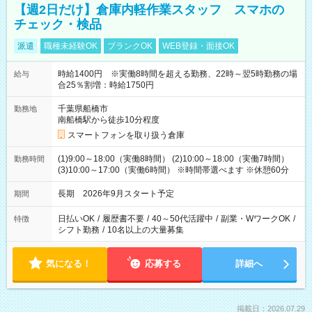
【週2日だけ】倉庫内軽作業スタッフ スマホの
チェック・検品
派遣
職種未経験OK
ブランクOK
WEB登録・面接OK
時給1400円 ※実働8時間を超える勤務、22時～翌5時勤務の場
給与
合25％割増：時給1750円
千葉県船橋市
勤務地
南船橋駅から徒歩10分程度
スマートフォンを取り扱う倉庫
(1)9:00～18:00（実働8時間） (2)10:00～18:00（実働7時間）
勤務時間
(3)10:00～17:00（実働6時間） ※時間帯選べます ※休憩60分
長期 2026年9月スタート予定
期間
日払いOK
/
履歴書不要
/
40～50代活躍中
/
副業・WワークOK
/
特徴
シフト勤務
/
10名以上の大量募集
気になる！
応募する
詳細へ
掲載日：2026.07.29