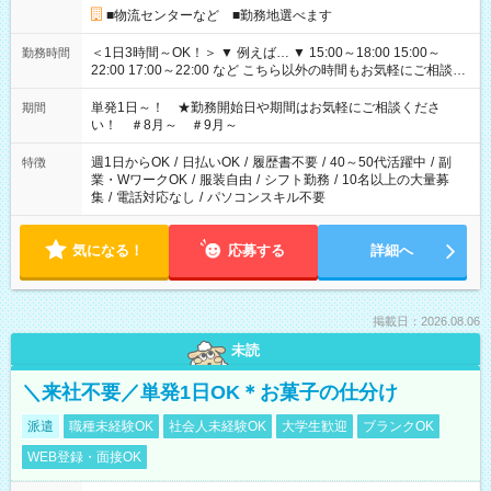
■物流センターなど ■勤務地選べます
＜1日3時間～OK！＞ ▼ 例えば… ▼ 15:00～18:00 15:00～
勤務時間
22:00 17:00～22:00 など こちら以外の時間もお気軽にご相談く
ださい！
単発1日～！ ★勤務開始日や期間はお気軽にご相談くださ
期間
い！ ＃8月～ ＃9月～
週1日からOK
/
日払いOK
/
履歴書不要
/
40～50代活躍中
/
副
特徴
業・WワークOK
/
服装自由
/
シフト勤務
/
10名以上の大量募
集
/
電話対応なし
/
パソコンスキル不要
気になる！
応募する
詳細へ
掲載日：2026.08.06
未読
＼来社不要／単発1日OK＊お菓子の仕分け
派遣
職種未経験OK
社会人未経験OK
大学生歓迎
ブランクOK
WEB登録・面接OK