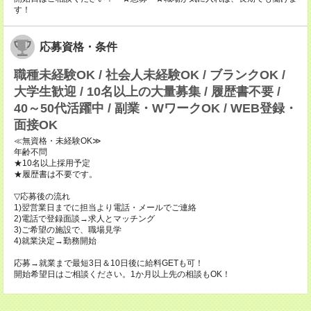
す！
応募資格・条件
職種未経験OK / 社会人未経験OK / ブランクOK /
大学生歓迎 / 10名以上の大量募集 / 履歴書不要 /
40～50代活躍中 / 副業・WワークOK / WEB登録・
面接OK
≪無資格・未経験OK≫
年齢不問
★10名以上採用予定
★履歴書は不要です。
▽応募後の流れ
1)翌営業日までに担当より電話・メールでご連絡
2)電話で登録面談→求人とマッチング
3)ご希望の施設で、職場見学
4)就業決定→勤務開始
応募→就業まで最短3日＆10日後に給料GETも可！
開始希望日はご相談ください。1か月以上先の相談もOK！