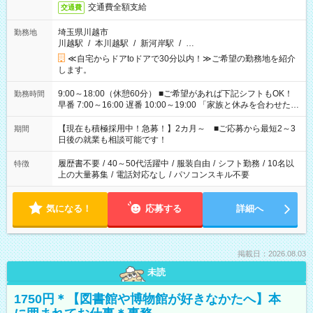
交通費全額支給
交通費
埼玉県川越市
勤務地
川越駅
/
本川越駅
/
新河岸駅
/
…
≪自宅からドアtoドアで30分以内！≫ご希望の勤務地を紹介
します。
9:00～18:00（休憩60分） ■ご希望があれば下記シフトもOK！
勤務時間
早番 7:00～16:00 遅番 10:00～19:00 「家族と休みを合わせた
い」 「余裕を持って夕飯の準備がしたい」 「できれば残業はし
たくない」 など、ご希望を教えてくださいね。 ※Wワーク希望
【現在も積極採用中！急募！】2カ月～ ■ご応募から最短2～3
期間
の方へ 今ご覧のお仕事で希望する勤務時間と、もう1つのお仕事
日後の就業も相談可能です！
の勤務時間。 合計で週40時間を超える場合は応募できません。
履歴書不要
/
40～50代活躍中
/
服装自由
/
シフト勤務
/
10名以
特徴
上の大量募集
/
電話対応なし
/
パソコンスキル不要
気になる！
応募する
詳細へ
掲載日：2026.08.03
未読
1750円＊【図書館や博物館が好きなかたへ】本