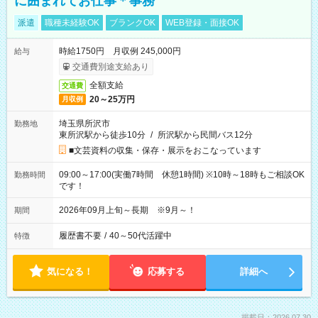
に囲まれてお仕事＊事務
派遣
職種未経験OK
ブランクOK
WEB登録・面接OK
時給1750円 月収例 245,000円
給与
交通費別途支給あり
全額支給
交通費
20～25万円
月収例
埼玉県所沢市
勤務地
東所沢駅から徒歩10分
/
所沢駅から民間バス12分
■文芸資料の収集・保存・展示をおこなっています
09:00～17:00(実働7時間 休憩1時間) ※10時～18時もご相談OK
勤務時間
です！
2026年09月上旬～長期 ※9月～！
期間
履歴書不要
/
40～50代活躍中
特徴
気になる！
応募する
詳細へ
掲載日：2026.07.30