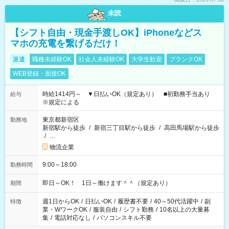
未読
【シフト自由・現金手渡しOK】iPhoneなどス
マホの充電を繋げるだけ！
派遣
職種未経験OK
社会人未経験OK
大学生歓迎
ブランクOK
WEB登録・面接OK
時給1414円～ ▼日払いOK（規定あり） ■初勤務手当あり
給与
※規定による
東京都新宿区
勤務地
新宿駅から徒歩
/
新宿三丁目駅から徒歩
/
高田馬場駅から徒歩
/
…
物流企業
9:00～18:00
勤務時間
即日～OK！ 1日～働けます＾＾（規定あり）
期間
週1日からOK
/
日払いOK
/
履歴書不要
/
40～50代活躍中
/
副
特徴
業・WワークOK
/
服装自由
/
シフト勤務
/
10名以上の大量募
集
/
電話対応なし
/
パソコンスキル不要