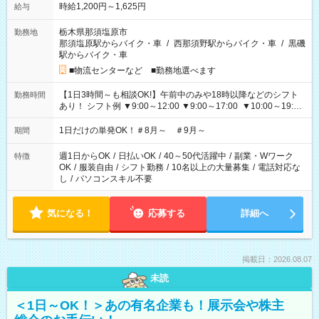
時給1,200円～1,625円
給与
栃木県那須塩原市
勤務地
那須塩原駅からバイク・車
/
西那須野駅からバイク・車
/
黒磯
駅からバイク・車
■物流センターなど ■勤務地選べます
【1日3時間～も相談OK!】午前中のみや18時以降などのシフト
勤務時間
あり！ シフト例 ▼9:00～12:00 ▼9:00～17:00 ▼10:00～19:00
▼18:00～21:00
1日だけの単発OK！＃8月～ ＃9月～
期間
週1日からOK
/
日払いOK
/
40～50代活躍中
/
副業・Wワーク
特徴
OK
/
服装自由
/
シフト勤務
/
10名以上の大量募集
/
電話対応な
し
/
パソコンスキル不要
気になる！
応募する
詳細へ
掲載日：2026.08.07
未読
＜1日～OK！＞あの有名企業も！展示会や株主