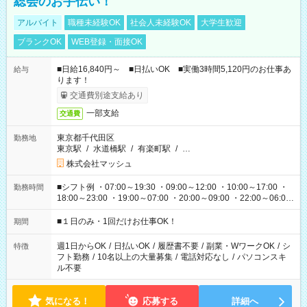
総会のお手伝い！
アルバイト
職種未経験OK
社会人未経験OK
大学生歓迎
ブランクOK
WEB登録・面接OK
■日給16,840円～ ■日払いOK ■実働3時間5,120円のお仕事あ
給与
ります！
交通費別途支給あり
一部支給
交通費
東京都千代田区
勤務地
東京駅
/
水道橋駅
/
有楽町駅
/
…
株式会社マッシュ
■シフト例 ・07:00～19:30 ・09:00～12:00 ・10:00～17:00 ・
勤務時間
18:00～23:00 ・19:00～07:00 ・20:00～09:00 ・22:00～06:00
etc ★最短で3時間で5,120円のお仕事から 15時間で2万円近く稼
げるお仕事も！ ご希望のお時間に合わせてご紹介！ ※シフトは
■１日のみ・1回だけお仕事OK！
期間
現場によって異なります。 ※勿論、休憩時間はあるのでご安心
ください！
週1日からOK
/
日払いOK
/
履歴書不要
/
副業・WワークOK
/
シ
特徴
フト勤務
/
10名以上の大量募集
/
電話対応なし
/
パソコンスキ
ル不要
気になる！
応募する
詳細へ