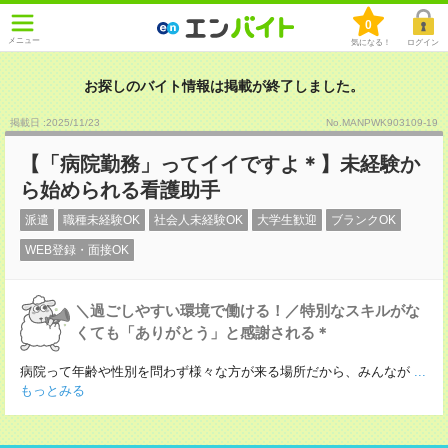
0
メニュー
気になる！
ログイン
お探しのバイト情報は掲載が終了しました。
掲載日 :2025
/
11
/
23
No.MANPWK903109-19
【「病院勤務」ってイイですよ＊】未経験か
ら始められる看護助手
派遣
職種未経験OK
社会人未経験OK
大学生歓迎
ブランクOK
WEB登録・面接OK
＼過ごしやすい環境で働ける！／特別なスキルがな
くても「ありがとう」と感謝される＊
病院って年齢や性別を問わず様々な方が来る場所だから、みんなが
...
もっとみる