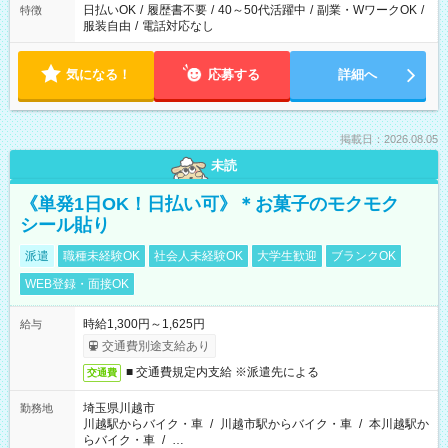
日払いOK
/
履歴書不要
/
40～50代活躍中
/
副業・WワークOK
/
特徴
服装自由
/
電話対応なし
気になる！
応募する
詳細へ
掲載日：2026.08.05
未読
《単発1日OK！日払い可》＊お菓子のモクモク
シール貼り
派遣
職種未経験OK
社会人未経験OK
大学生歓迎
ブランクOK
WEB登録・面接OK
時給1,300円～1,625円
給与
交通費別途支給あり
■ 交通費規定内支給 ※派遣先による
交通費
埼玉県川越市
勤務地
川越駅からバイク・車
/
川越市駅からバイク・車
/
本川越駅か
らバイク・車
/
…