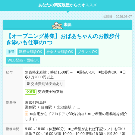
あなたの閲覧履歴からのオススメ
掲載日：2026.08.07
未読
【オープニング募集】おばあちゃんのお散歩付
き添いも仕事の1つ
派遣
職種未経験OK
社会人未経験OK
ブランクOK
WEB登録・面接OK
無資格未経験：時給1500円～ ■週払いOK ■扶養内OK ■日
給与
収1万2000円以上
交通費別途支給あり
交通費全額支給
交通費
東京都豊島区
勤務地
巣鴨駅
/
目白駅
/
北池袋駅
/
…
≪自宅からドアtoドアで30分以内！≫ご希望の勤務地を紹介
します。
9:00～18:00（休憩60分） ■ご希望があれば下記シフトもOK！
勤務時間
早番 7:00～16:00 遅番 10:00～19:00 夜勤 16:30～翌9:30 「家族