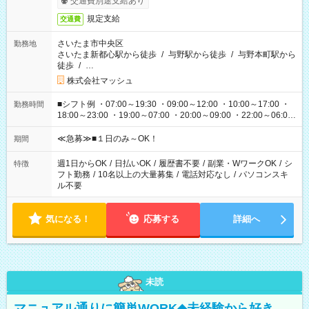
交通費別途支給あり
規定支給
交通費
さいたま市中央区
勤務地
さいたま新都心駅から徒歩
/
与野駅から徒歩
/
与野本町駅から
徒歩
/
…
株式会社マッシュ
■シフト例 ・07:00～19:30 ・09:00～12:00 ・10:00～17:00 ・
勤務時間
18:00～23:00 ・19:00～07:00 ・20:00～09:00 ・22:00～06:00
etc ★最短で3時間で5,120円のお仕事から 15時間で2万円近く稼
げるお仕事も！ ご希望のお時間に合わせてご紹介！ ※シフトは
≪急募≫■１日のみ～OK！
期間
現場によって異なります。 ※勿論、休憩時間はあるのでご安心
ください！
週1日からOK
/
日払いOK
/
履歴書不要
/
副業・WワークOK
/
シ
特徴
フト勤務
/
10名以上の大量募集
/
電話対応なし
/
パソコンスキ
ル不要
気になる！
応募する
詳細へ
未読
マニュアル通りに簡単WORK◆未経験から好き