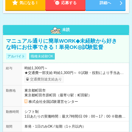
気になる！
応募する
詳細へ
未読
マニュアル通りに簡単WORK◆未経験から好き
な時にお仕事できる！単発OK◎試験監督
アルバイト
職種未経験OK
時給1,300円～
給与
★交通費一部支給 時給1,300円～ ※試験・役割により手当あり
※勤務回数により昇給あり 【即給（前払い）オプションあ
交通費別途支給あり
り！】 希望される場合、勤務から1週間ほどで給与の一部を受け
取れます。 ※手数料418円がかかります。 【過去試験日の収入
東京都町田市
勤務地
例】 ・河合塾模擬試験 8:30～17:30（休憩1時間） 時給1,300円
東京都町田市原町田（最寄り駅：町田駅）
×8時間＝日収10,400円＋交通費 ※当日の役割により時給＋100
円の場合あり ・国家試験 7:00～13:30（休憩なし） 時給1,300
株式会社全国試験運営センター
円（役割手当＋100円）×6時間＝日収8,400円＋交通費 【試用期
間】試用期間なし
シフト制
勤務時間
1日あたりの実働時間：最大7時間/日 09：00～17：00 ※勤務時
間は 試験により異なります。
単発・1日のみOK / 短期（1ヶ月以内）
期間