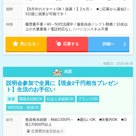
と休みを合わせたい」 「余裕を持って夕飯の準備がしたい」
「できれば残業はしたくない」 など、ご希望を教えてください
【8月中のスタートOK！急募！】2カ月～ ■ご応募から最短2～
期間
ね。 ※Wワーク希望の方へ 今ご覧のお仕事で希望する勤務時間
3日後に就業が可能です！
と、もう1つのお仕事の勤務時間。 合計で週40時間を超える場
合は応募できません。
履歴書不要
/
40～50代活躍中
/
服装自由
/
シフト勤務
/
10名以
特徴
上の大量募集
/
電話対応なし
/
パソコンスキル不要
気になる！
応募する
詳細へ
掲載日：2026.08.05
未読
説明会参加で全員に【現金2千円相当プレゼン
ト】生活のお手伝い
派遣
職種未経験OK
社会人未経験OK
ブランクOK
WEB登録・面接OK
無資格未経験：時給1350円～ ■週払いOK ■扶養内OK ■日
給与
収1万800円以上
交通費別途支給あり