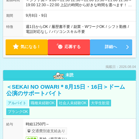
＜シフト例＞ 9:00～22:30 12:30～22:00 15:30～21:00 12:30～
勤務時間
19:00 12:30～22:00 上記の時間から好きな時間を選べます！ ※
時間は変更となる可能性があります
9月8日・9日
期間
週1日からOK
/
履歴書不要
/
副業・WワークOK
/
シフト勤務
/
特徴
電話対応なし
/
パソコンスキル不要
気になる！
応募する
詳細へ
掲載日：2026.08.04
未読
＜SEKAI NO OWARI＊8月15日・16日＞ドーム
公演のサポートバイト
アルバイト
職種未経験OK
社会人未経験OK
大学生歓迎
ブランクOK
時給1250円～
給与
交通費別途支給あり