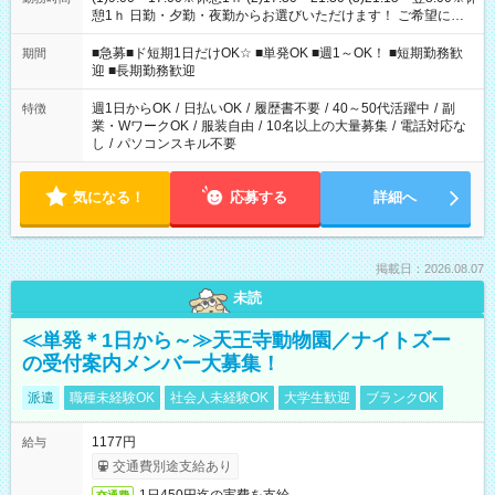
憩1ｈ 日勤・夕勤・夜勤からお選びいただけます！ ご希望に合
わせて働けるお仕事です(*^^*) 【その他選べる勤務時間】 8-17
時/9-17時/9-18時/10-18時/11-21時/18-22時/20-翌4時/21-翌5
■急募■ド短期1日だけOK☆ ■単発OK ■週1～OK！ ■短期勤務歓
期間
時/22-翌6時/0-翌8時 ご自身のご都合で選んで頂ける完全自由シ
迎 ■長期勤務歓迎
フト！
週1日からOK
/
日払いOK
/
履歴書不要
/
40～50代活躍中
/
副
特徴
業・WワークOK
/
服装自由
/
10名以上の大量募集
/
電話対応な
し
/
パソコンスキル不要
気になる！
応募する
詳細へ
掲載日：2026.08.07
未読
≪単発＊1日から～≫天王寺動物園／ナイトズー
の受付案内メンバー大募集！
派遣
職種未経験OK
社会人未経験OK
大学生歓迎
ブランクOK
1177円
給与
交通費別途支給あり