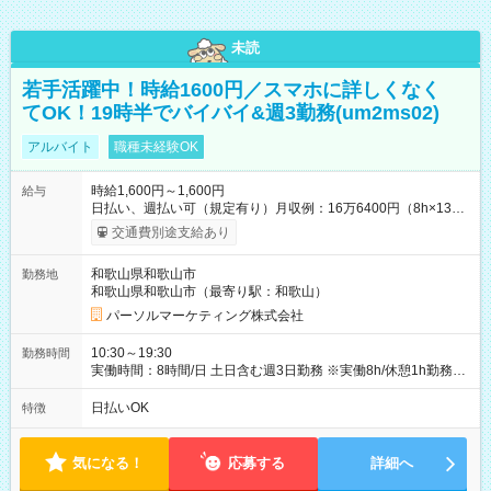
未読
若手活躍中！時給1600円／スマホに詳しくなく
てOK！19時半でバイバイ&週3勤務(um2ms02)
アルバイト
職種未経験OK
時給1,600円～1,600円
給与
日払い、週払い可（規定有り）月収例：16万6400円（8h×13
日） 【試用期間】試用期間なし
交通費別途支給あり
和歌山県和歌山市
勤務地
和歌山県和歌山市（最寄り駅：和歌山）
パーソルマーケティング株式会社
10:30～19:30
勤務時間
実働時間：8時間/日 土日含む週3日勤務 ※実働8h/休憩1h勤務、
残業ほぼ無し（5h/月）
日払いOK
特徴
気になる！
応募する
詳細へ