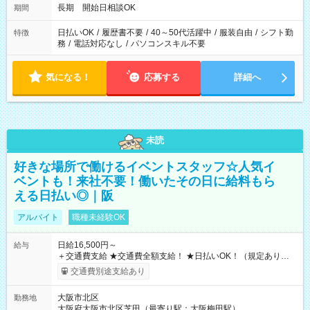
長期 開始日相談OK
期間
日払いOK
/
履歴書不要
/
40～50代活躍中
/
服装自由
/
シフト勤
特徴
務
/
電話対応なし
/
パソコンスキル不要
気になる！
応募する
詳細へ
未読
好きな場所で働けるイベントスタッフ☆人気イ
ベントも！来社不要！働いたその日に給料もら
える日払い◎｜阪
アルバイト
職種未経験OK
日給16,500円～
給与
＋交通費支給 ★交通費全額支給！ ★日払いOK！（規定あり） ┗
働いたその日に現金GET♪ お仕事後はコンビニATMから 日払
交通費別途支給あり
い分を引き落とせます！ 【試用期間】試用期間なし
大阪市北区
勤務地
大阪府大阪市北区芝田（最寄り駅：大阪梅田駅）