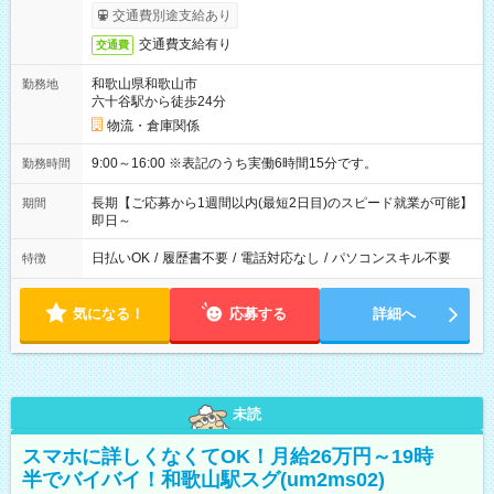
交通費別途支給あり
交通費支給有り
交通費
和歌山県和歌山市
勤務地
六十谷駅から徒歩24分
物流・倉庫関係
9:00～16:00 ※表記のうち実働6時間15分です。
勤務時間
長期【ご応募から1週間以内(最短2日目)のスピード就業が可能】
期間
即日～
日払いOK
/
履歴書不要
/
電話対応なし
/
パソコンスキル不要
特徴
気になる！
応募する
詳細へ
未読
スマホに詳しくなくてOK！月給26万円～19時
半でバイバイ！和歌山駅スグ(um2ms02)