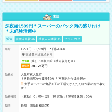
未読
深夜給1589円＊スーパーのパック肉の盛り付け
＊未経験活躍中
派遣
職種未経験OK
社会人未経験OK
ブランクOK
1,271円 ～1,589円 ＊日払いOK
給与
交通費別途支給あり
嬉しい全額支給（社内規定あり）
交通費
20～25万円
月収例
大阪府東大阪市
勤務地
ＪＲ長瀬駅から徒歩15分
/
南巽駅から徒歩10分
大手スーパーの食品加工の工場でかんたん軽作業のお仕事で
す！
〈夜勤〉 0：00～翌8：30 実働：7.5時間 休憩：60分
勤務時間
長期 開始日相談OK
期間