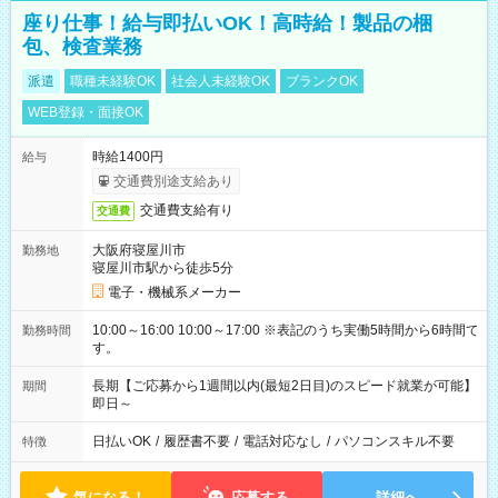
座り仕事！給与即払いOK！高時給！製品の梱
包、検査業務
派遣
職種未経験OK
社会人未経験OK
ブランクOK
WEB登録・面接OK
時給1400円
給与
交通費別途支給あり
交通費支給有り
交通費
大阪府寝屋川市
勤務地
寝屋川市駅から徒歩5分
電子・機械系メーカー
10:00～16:00 10:00～17:00 ※表記のうち実働5時間から6時間で
勤務時間
す。
長期【ご応募から1週間以内(最短2日目)のスピード就業が可能】
期間
即日～
日払いOK
/
履歴書不要
/
電話対応なし
/
パソコンスキル不要
特徴
気になる！
応募する
詳細へ