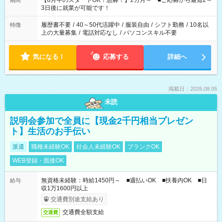
【8月中のスタートOK！急募！】2カ月～ ■ご応募から最短2～
期間
ね。 ※Wワーク希望の方へ 今ご覧のお仕事で希望する勤務時間
3日後に就業が可能です！
と、もう1つのお仕事の勤務時間。 合計で週40時間を超える場
合は応募できません。
履歴書不要
/
40～50代活躍中
/
服装自由
/
シフト勤務
/
10名以
特徴
上の大量募集
/
電話対応なし
/
パソコンスキル不要
気になる！
応募する
詳細へ
掲載日：2026.08.05
未読
説明会参加で全員に【現金2千円相当プレゼン
ト】生活のお手伝い
派遣
職種未経験OK
社会人未経験OK
ブランクOK
WEB登録・面接OK
無資格未経験：時給1450円～ ■週払いOK ■扶養内OK ■日
給与
収1万1600円以上
交通費別途支給あり
交通費全額支給
交通費