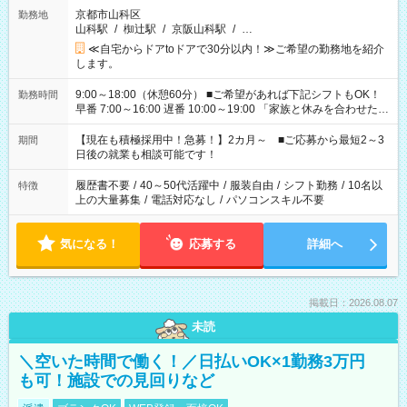
京都市山科区
勤務地
山科駅
/
椥辻駅
/
京阪山科駅
/
…
≪自宅からドアtoドアで30分以内！≫ご希望の勤務地を紹介
します。
9:00～18:00（休憩60分） ■ご希望があれば下記シフトもOK！
勤務時間
早番 7:00～16:00 遅番 10:00～19:00 「家族と休みを合わせた
い」 「余裕を持って夕飯の準備がしたい」 「できれば残業はし
たくない」 など、ご希望を教えてくださいね。 ※Wワーク希望
【現在も積極採用中！急募！】2カ月～ ■ご応募から最短2～3
期間
の方へ 今ご覧のお仕事で希望する勤務時間と、もう1つのお仕事
日後の就業も相談可能です！
の勤務時間。 合計で週40時間を超える場合は応募できません。
履歴書不要
/
40～50代活躍中
/
服装自由
/
シフト勤務
/
10名以
特徴
上の大量募集
/
電話対応なし
/
パソコンスキル不要
気になる！
応募する
詳細へ
掲載日：2026.08.07
未読
＼空いた時間で働く！／日払いOK×1勤務3万円
も可！施設での見回りなど