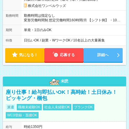
株式会社ワンベルウッズ
勤務時間は指定なし
勤務時間
変形労働時間制 想定労働時間160時間/月 【シフト例】 ・10：
00～20：00
単発・1日のみOK
期間
日払いOK / 副業・WワークOK / 10名以上の大量募集
特徴
気になる！
応募する
詳細へ
未読
座り仕事！給与即払いOK！高時給！土日休み！
ピッキング・梱包
派遣
職種未経験OK
社会人未経験OK
ブランクOK
WEB登録・面接OK
時給1350円
給与