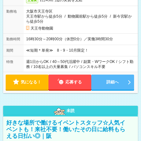
1日450円迄の実費を支給
交通費
大阪市天王寺区
勤務地
天王寺駅から徒歩5分
/
動物園前駅から徒歩5分
/
新今宮駅か
ら徒歩5分
天王寺動物園
16時30分～20時00分（休憩0分）／実働3時間30分
勤務時間
≪短期＊単発≫ 8・9・10月限定！
期間
週1日からOK
/
40～50代活躍中
/
副業・WワークOK
/
シフト勤
特徴
務
/
10名以上の大量募集
/
パソコンスキル不要
気になる！
応募する
詳細へ
未読
好きな場所で働けるイベントスタッフ☆人気イ
ベントも！来社不要！働いたその日に給料もら
える日払い◎｜阪