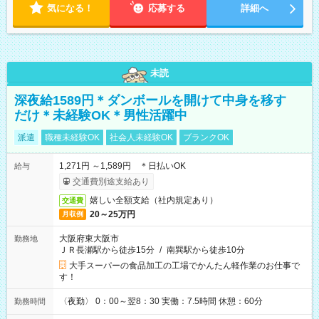
気になる！
応募する
詳細へ
未読
深夜給1589円＊ダンボールを開けて中身を移す
だけ＊未経験OK＊男性活躍中
派遣
職種未経験OK
社会人未経験OK
ブランクOK
1,271円 ～1,589円 ＊日払いOK
給与
交通費別途支給あり
嬉しい全額支給（社内規定あり）
交通費
20～25万円
月収例
大阪府東大阪市
勤務地
ＪＲ長瀬駅から徒歩15分
/
南巽駅から徒歩10分
大手スーパーの食品加工の工場でかんたん軽作業のお仕事で
す！
〈夜勤〉 0：00～翌8：30 実働：7.5時間 休憩：60分
勤務時間