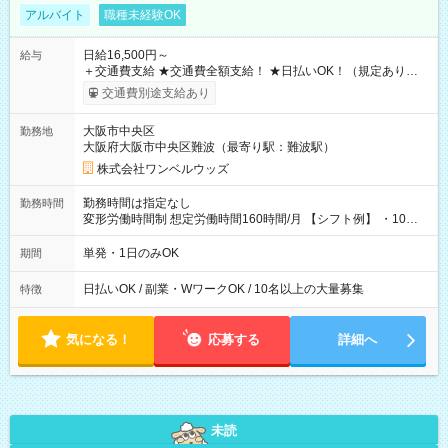
アルバイト
職種未経験OK
日給16,500円～
給与
＋交通費支給 ★交通費全額支給！ ★日払いOK！（規定あり） ┗
働いたその日に現金GET♪ お仕事後はコンビニATMから 日払
交通費別途支給あり
い分を引き落とせます！ 【試用期間】試用期間なし
大阪市中央区
勤務地
大阪府大阪市中央区難波（最寄り駅：難波駅）
株式会社ワンベルウッズ
勤務時間は指定なし
勤務時間
変形労働時間制 想定労働時間160時間/月 【シフト例】 ・10：
00～20：00
単発・1日のみOK
期間
日払いOK / 副業・WワークOK / 10名以上の大量募集
特徴
気になる！
応募する
詳細へ
未読