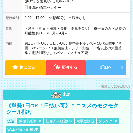
(神戸新交通)駅から無料バス
/
…
港島の物流センター
9:00～17:00 （休憩60分） ※残業なし！
勤務時間
＜急募＞即日～短期・長期 ※単発OK！ ※平日のみ・延長の
期間
可能性あり ＃8月～9月～
週1日からOK
/
日払いOK
/
履歴書不要
/
40～50代活躍中
/
副
特徴
業・WワークOK
/
服装自由
/
シフト勤務
/
10名以上の大量募
集
/
電話対応なし
/
パソコンスキル不要
気になる！
応募する
詳細へ
掲載日：2026.08.05
未読
《単発1日OK！日払い可》＊コスメのモクモク
シール貼り
派遣
職種未経験OK
社会人未経験OK
大学生歓迎
ブランクOK
WEB登録・面接OK