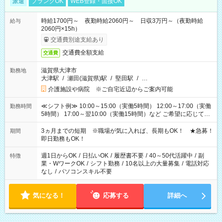
派遣
ブランクOK
WEB登録・面接OK
時給1700円～ 夜勤時給2060円～ 日収3万円～（夜勤時給
給与
2060円×15h）
交通費別途支給あり
交通費全額支給
交通費
滋賀県大津市
勤務地
大津駅
/
瀬田(滋賀県)駅
/
堅田駅
/
…
介護施設や病院 ※ご自宅近辺からご案内可能
≪シフト例≫ 10:00～15:00（実働5時間） 12:00～17:00（実働
勤務時間
5時間） 17:00～翌10:00（実働15時間）など ご希望に応じて、
働く時間は調整できます！ お気軽に担当へ相談ください！
3ヵ月までの短期 ※職場が気に入れば、長期もOK！ ★急募！
期間
即日勤務もOK！
週1日からOK
/
日払いOK
/
履歴書不要
/
40～50代活躍中
/
副
特徴
業・WワークOK
/
シフト勤務
/
10名以上の大量募集
/
電話対応
なし
/
パソコンスキル不要
気になる！
応募する
詳細へ