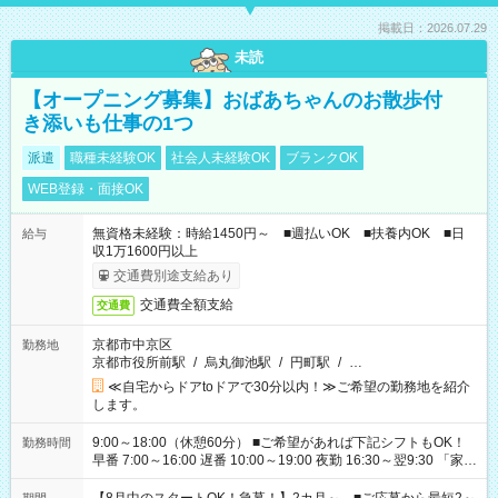
掲載日：2026.07.29
未読
【オープニング募集】おばあちゃんのお散歩付
き添いも仕事の1つ
派遣
職種未経験OK
社会人未経験OK
ブランクOK
WEB登録・面接OK
無資格未経験：時給1450円～ ■週払いOK ■扶養内OK ■日
給与
収1万1600円以上
交通費別途支給あり
交通費全額支給
交通費
京都市中京区
勤務地
京都市役所前駅
/
烏丸御池駅
/
円町駅
/
…
≪自宅からドアtoドアで30分以内！≫ご希望の勤務地を紹介
します。
9:00～18:00（休憩60分） ■ご希望があれば下記シフトもOK！
勤務時間
早番 7:00～16:00 遅番 10:00～19:00 夜勤 16:30～翌9:30 「家族
と休みを合わせたい」 「余裕を持って夕飯の準備がしたい」
「できれば残業はしたくない」 など、ご希望を教えてください