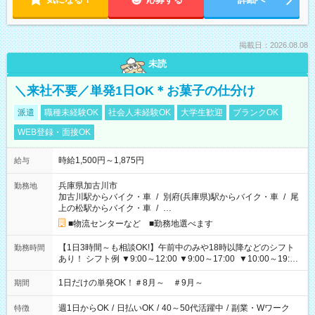
掲載日：2026.08.08
未読
＼来社不要／単発1日OK＊お菓子の仕分け
派遣
職種未経験OK
社会人未経験OK
大学生歓迎
ブランクOK
WEB登録・面接OK
時給1,500円～1,875円
給与
兵庫県加古川市
勤務地
加古川駅からバイク・車
/
別府(兵庫県)駅からバイク・車
/
尾
上の松駅からバイク・車
/
…
■物流センターなど ■勤務地選べます
【1日3時間～も相談OK!】午前中のみや18時以降などのシフト
勤務時間
あり！ シフト例 ▼9:00～12:00 ▼9:00～17:00 ▼10:00～19:00
▼18:00～21:00
1日だけの単発OK！＃8月～ ＃9月～
期間
週1日からOK
/
日払いOK
/
40～50代活躍中
/
副業・Wワーク
特徴