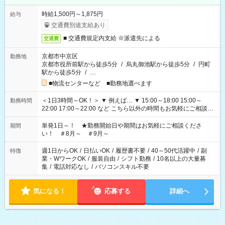
時給1,500円～1,875円
給与
交通費別途支給あり
■ 交通費規定内支給 ※派遣先による
交通費
京都市中京区
勤務地
京都市役所前駅から徒歩5分
/
烏丸御池駅から徒歩5分
/
円町
駅から徒歩5分
/
…
■物流センターなど ■勤務地選べます
＜1日3時間～OK！＞ ▼ 例えば… ▼ 15:00～18:00 15:00～
勤務時間
22:00 17:00～22:00 など こちら以外の時間もお気軽にご相談く
ださい！
単発1日～！ ★勤務開始日や期間はお気軽にご相談くださ
期間
い！ ＃8月～ ＃9月～
週1日からOK
/
日払いOK
/
履歴書不要
/
40～50代活躍中
/
副
特徴
業・WワークOK
/
服装自由
/
シフト勤務
/
10名以上の大量募
集
/
電話対応なし
/
パソコンスキル不要
気になる！
応募する
詳細へ