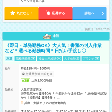
ソコンスキル不要
気になる！
応募する
詳細へ
掲載日：2026.07.30
未読
《即日・単発勤務OK》大人気！書類の封入作業
など＊選べる勤務時間＊日払い手渡し〇
派遣
職種未経験OK
社会人未経験OK
大学生歓迎
ブランクOK
時給1284円～1605円
給与
交通費別途支給あり
上限1,000円/日
交通費
大阪市西淀川区
勤務地
御幣島駅から徒歩10分
/
千船駅から徒歩12分
/
尼崎(阪神線)駅
から【登録地】徒歩1分
/
…
兵庫・大阪エリアの物流倉庫内
(1)9:00～17:00※休憩1ｈ (2)17:30～21:30 (3)21:15～翌8:00※休
勤務時間