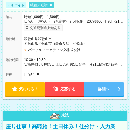
アルバイト
職種未経験OK
時給1,600円～1,600円
給与
日払い、週払い可（規定有り）月収例：26万8800円（8h×21
日） 【試用期間】試用期間なし
交通費別途支給あり
和歌山県和歌山市
勤務地
和歌山県和歌山市（最寄り駅：和歌山）
パーソルマーケティング株式会社
10:30～19:30
勤務時間
実働時間：8時間/日 土日含む週5日勤務、月21日の固定勤務 ※
実働8h/休憩1h勤務、残業ほぼ無し（5h/月）
日払いOK
特徴
気になる！
応募する
詳細へ
未読
座り仕事！高時給！土日休み！仕分け・入力業