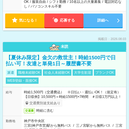
OK
/
服装自由
/
シフト勤務
/
10名以上の大量募集
/
電話対応な
し
/
パソコンスキル不要
気になる！
応募する
詳細へ
掲載日：2026.08.03
未読
【夏休み限定】金欠の救世主！時給1500円で日
払い可！友達と単発1日～履歴書不要
派遣
職種未経験OK
社会人未経験OK
大学生歓迎
ブランクOK
WEB登録・面接OK
時給1,500円（交通費込） ※日払い・週払いOK！（規定有）
給与
【日収例】10,500円＝時給1500円×7時間 ＃日収1万円以上！
交通費別途支給あり
時給に含む
交通費
神戸市中央区
勤務地
三宮(神戸市営)駅から無料バス
/
三ノ宮駅から無料バス
/
三宮