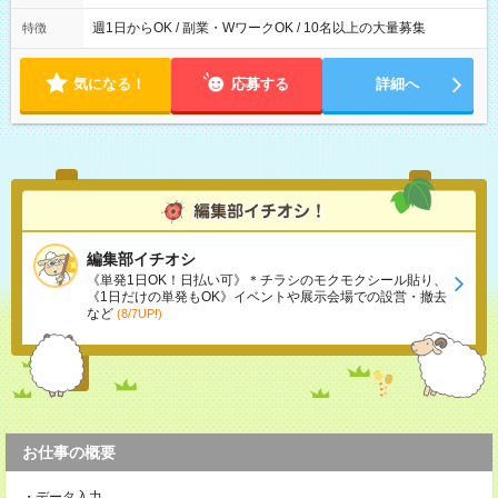
9:30~18:00 実働7.5時間 ・9:30~14:30 実働5時間 ・
16:00~21:30 実働5.5時間
週1日からOK / 副業・WワークOK / 10名以上の大量募集
特徴
気になる！
応募する
詳細へ
編集部イチオシ
《単発1日OK！日払い可》＊チラシのモクモクシール貼り、
《1日だけの単発もOK》イベントや展示会場での設営・撤去
など
(8/7UP!)
お仕事の概要
・データ入力