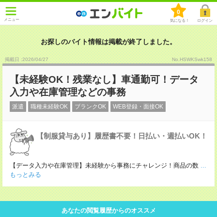
0
メニュー
気になる！
ログイン
お探しのバイト情報は掲載が終了しました。
掲載日 :2026
/
04
/
27
No.HSWKSwk158
【未経験OK！残業なし】車通勤可！データ
入力や在庫管理などの事務
派遣
職種未経験OK
ブランクOK
WEB登録・面接OK
【制服貸与あり】履歴書不要！日払い・週払いOK！
【データ入力や在庫管理】未経験から事務にチャレンジ！商品の数
...
もっとみる
あなたの閲覧履歴からのオススメ