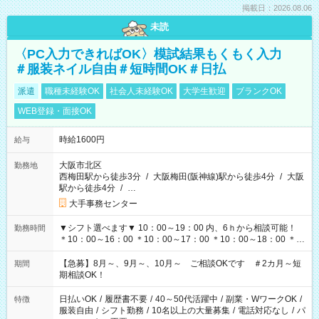
掲載日：2026.08.06
未読
〈PC入力できればOK〉模試結果もくもく入力
＃服装ネイル自由＃短時間OK＃日払
派遣
職種未経験OK
社会人未経験OK
大学生歓迎
ブランクOK
WEB登録・面接OK
時給1600円
給与
大阪市北区
勤務地
西梅田駅から徒歩3分
/
大阪梅田(阪神線)駅から徒歩4分
/
大阪
駅から徒歩4分
/
…
大手事務センター
▼シフト選べます▼ 10：00～19：00 内、6ｈから相談可能！
勤務時間
＊10：00～16：00 ＊10：00～17：00 ＊10：00～18：00 ＊
11：00～19：00 ＊12：00～19：00 ＊13：00～19：00
【急募】8月～、9月～、10月～ ご相談OKです ＃2カ月～短
期間
期相談OK！
日払いOK
/
履歴書不要
/
40～50代活躍中
/
副業・WワークOK
/
特徴
服装自由
/
シフト勤務
/
10名以上の大量募集
/
電話対応なし
/
パ