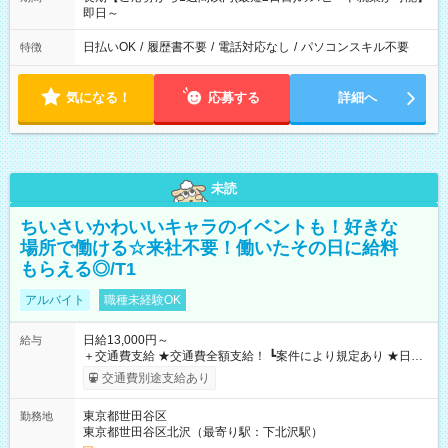
即日～
日払いOK
/
履歴書不要
/
電話対応なし
/
パソコンスキル不要
特徴
気になる！
応募する
詳細へ
未読
ちいさいかわいいキャラのイベントも！好きな
場所で働ける☆来社不要！働いたその日に給料
もらえる◎/T1
アルバイト
職種未経験OK
日給13,000円～
給与
＋交通費支給 ★交通費全額支給！ ┗案件により規定あり ★日払
いOK！（規定あり） ┗働いたその日に現金GET♪ お仕事後はコ
交通費別途支給あり
ンビニATMから 日払い分を引き落とせます！ 【試用期間】試
用期間なし
東京都世田谷区
勤務地
東京都世田谷区北沢（最寄り駅：下北沢駅）