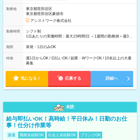
東京都世田谷区
勤務地
東京都世田谷区豪徳寺
アシストワーク株式会社
シフト制
勤務時間
1日あたりの実働時間：最大15時間/日 ＜1週間の勤務例＞週3回
勤務 勤務：月・水・金 休み：火・木・土・日 好きな時にお仕事
可能です！ ※1日あたりの最大実働時間は日勤、夜勤共に勤務し
単発・1日のみOK
期間
た時間になります。
週1日からOK / 日払いOK / 副業・WワークOK / 10名以上の大量
特徴
募集
気になる！
応募する
詳細へ
未読
給与即払いOK！高時給！平日休み！日勤のお仕
事！仕分け作業等
派遣
職種未経験OK
社会人未経験OK
ブランクOK