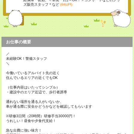
給保障＊夜勤、＜単発＊1日～OK！＞コンサートなどのグッ
ズ販売スタッフ＊など
(8/6UP!)
お仕事の概要
／
未経験OK！警備スタッフ
＼
今働いているアルバイト先の近く
住んでいるエリアの近くでもOK
（仕事内容はいたってシンプル）
・建設中のエリア近辺で、歩行者誘導
通れない場所を通る人がいないか、
車が通る際に安全かどうかなどを確認してもらいます
※研修3日間（20時間）研修手当30000円！
うれしい！昼食や夕食代支給！
急な出費に強い味方！