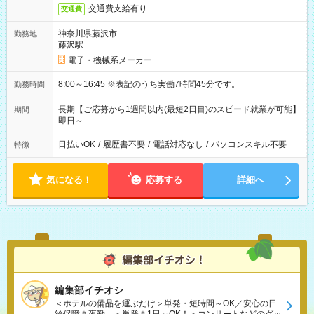
交通費支給有り
交通費
神奈川県藤沢市
勤務地
藤沢駅
電子・機械系メーカー
8:00～16:45 ※表記のうち実働7時間45分です。
勤務時間
長期【ご応募から1週間以内(最短2日目)のスピード就業が可能】
期間
即日～
日払いOK
/
履歴書不要
/
電話対応なし
/
パソコンスキル不要
特徴
気になる！
応募する
詳細へ
編集部イチオシ
＜ホテルの備品を運ぶだけ＞単発・短時間～OK／安心の日