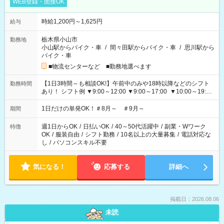
WEB登録・面接OK
時給1,200円～1,625円
給与
栃木県小山市
勤務地
小山駅からバイク・車
/
間々田駅からバイク・車
/
思川駅から
バイク・車
■物流センターなど ■勤務地選べます
【1日3時間～も相談OK!】午前中のみや18時以降などのシフト
勤務時間
あり！ シフト例 ▼9:00～12:00 ▼9:00～17:00 ▼10:00～19:00
▼18:00～21:00
1日だけの単発OK！＃8月～ ＃9月～
期間
週1日からOK
/
日払いOK
/
40～50代活躍中
/
副業・Wワーク
特徴
OK
/
服装自由
/
シフト勤務
/
10名以上の大量募集
/
電話対応な
し
/
パソコンスキル不要
気になる！
応募する
詳細へ
掲載日：2026.08.06
未読