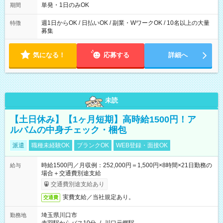
単発・1日のみOK
期間
週1日からOK / 日払いOK / 副業・WワークOK / 10名以上の大量
特徴
募集
気になる！
応募する
詳細へ
未読
【土日休み】【1ヶ月短期】高時給1500円！ア
ルバムの中身チェック・梱包
派遣
職種未経験OK
ブランクOK
WEB登録・面接OK
時給1500円／月収例：252,000円＝1,500円×8時間×21日勤務の
給与
場合＋交通費別途支給
交通費別途支給あり
実費支給／当社規定あり。
交通費
埼玉県川口市
勤務地