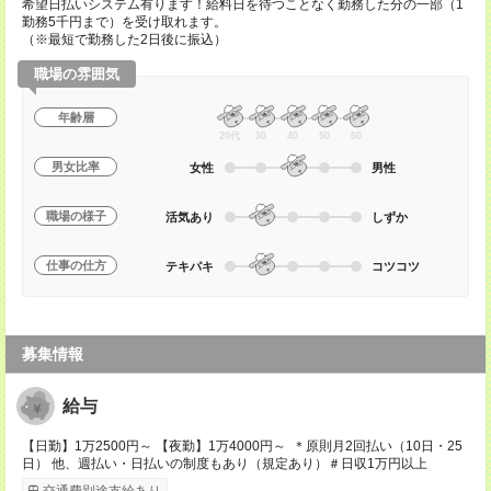
希望日払いシステム有ります！給料日を待つことなく勤務した分の一部（1
勤務5千円まで）を受け取れます。
（※最短で勤務した2日後に振込）
職場の雰囲気
年齢層
20代
30
40
50
60
男女比率
女性
男性
職場の様子
活気あり
しずか
仕事の仕方
テキパキ
コツコツ
募集情報
給与
【日勤】1万2500円～ 【夜勤】1万4000円～ ＊原則月2回払い（10日・25
日） 他、週払い・日払いの制度もあり（規定あり）＃日収1万円以上