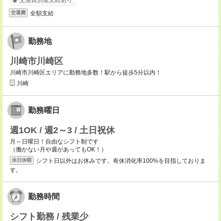
交通費別途支給あり
全額支給
交通費
勤務地
川崎市川崎区
川崎市川崎区エリアに勤務地多数！駅から徒歩5分以内！
川崎
勤務曜日
週1OK / 週2～3 / 土日祝休
月～日曜日！自由なシフト制です
（働かない月や週があってもOK！）
シフト日以外はお休みです。有休消化率100%を目指しておりま
休日休暇
す。
勤務時間
シフト勤務 / 残業少