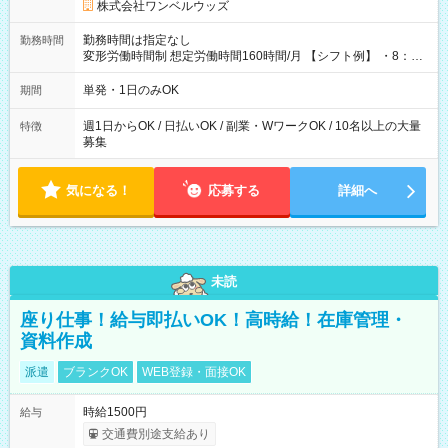
株式会社ワンベルウッズ
勤務時間は指定なし
勤務時間
変形労働時間制 想定労働時間160時間/月 【シフト例】 ・8：00
～21：00
単発・1日のみOK
期間
週1日からOK / 日払いOK / 副業・WワークOK / 10名以上の大量
特徴
募集
気になる！
応募する
詳細へ
未読
座り仕事！給与即払いOK！高時給！在庫管理・
資料作成
派遣
ブランクOK
WEB登録・面接OK
時給1500円
給与
交通費別途支給あり