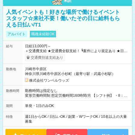
未読
人気イベントも！好きな場所で働けるイベント
スタッフ☆来社不要！働いたその日に給料もら
える日払い/T1
アルバイト
職種未経験OK
日給13,000円～
給与
＋交通費支給 ★交通費全額支給！ ┗案件により規定あり ★日払
いOK！（規定あり） ┗働いたその日に現金GET♪ お仕事後はコ
交通費別途支給あり
ンビニATMから 日払い分を引き落とせます！ 【試用期間】試
用期間なし
川崎市中原区
勤務地
神奈川県川崎市中原区小杉町（最寄り駅：武蔵小杉駅）
株式会社ワンベルウッズ
勤務時間は指定なし
勤務時間
変形労働時間制 想定労働時間160時間/月 【シフト例】 ・8：00
～21：00
単発・1日のみOK
期間
週1日からOK / 日払いOK / 副業・WワークOK / 10名以上の大量
特徴
募集