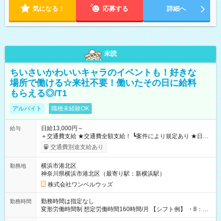
気になる！
応募する
詳細へ
未読
ちいさいかわいいキャラのイベントも！好きな
場所で働ける☆来社不要！働いたその日に給料
もらえる◎/T1
アルバイト
職種未経験OK
日給13,000円～
給与
＋交通費支給 ★交通費全額支給！ ┗案件により規定あり ★日払
いOK！（規定あり） ┗働いたその日に現金GET♪ お仕事後はコ
交通費別途支給あり
ンビニATMから 日払い分を引き落とせます！ 【試用期間】試
用期間なし
横浜市港北区
勤務地
神奈川県横浜市港北区（最寄り駅：新横浜駅）
株式会社ワンベルウッズ
勤務時間は指定なし
勤務時間
変形労働時間制 想定労働時間160時間/月 【シフト例】 ・8：00
～21：00