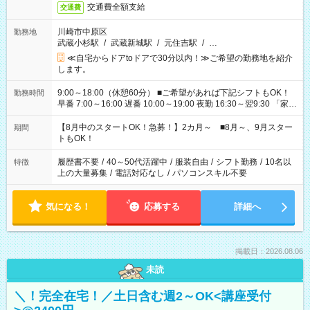
交通費全額支給
交通費
川崎市中原区
勤務地
武蔵小杉駅
/
武蔵新城駅
/
元住吉駅
/
…
≪自宅からドアtoドアで30分以内！≫ご希望の勤務地を紹介
します。
9:00～18:00（休憩60分） ■ご希望があれば下記シフトもOK！
勤務時間
早番 7:00～16:00 遅番 10:00～19:00 夜勤 16:30～翌9:30 「家族
と休みを合わせたい」 「余裕を持って夕飯の準備がしたい」
「できれば残業はしたくない」 など、ご希望を教えてください
【8月中のスタートOK！急募！】2カ月～ ■8月～、9月スター
期間
ね。 ※Wワーク希望の方へ 今ご覧のお仕事で希望する勤務時間
トもOK！
と、もう1つのお仕事の勤務時間。 合計で週40時間を超える場
合は応募できません。
履歴書不要
/
40～50代活躍中
/
服装自由
/
シフト勤務
/
10名以
特徴
上の大量募集
/
電話対応なし
/
パソコンスキル不要
気になる！
応募する
詳細へ
掲載日：2026.08.06
未読
＼！完全在宅！／土日含む週2～OK<講座受付