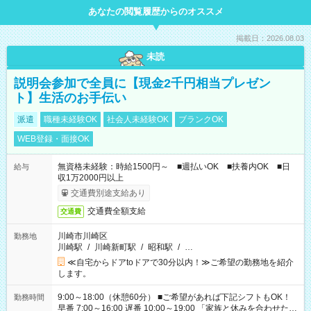
あなたの閲覧履歴からのオススメ
掲載日：2026.08.03
未読
説明会参加で全員に【現金2千円相当プレゼン
ト】生活のお手伝い
派遣
職種未経験OK
社会人未経験OK
ブランクOK
WEB登録・面接OK
無資格未経験：時給1500円～ ■週払いOK ■扶養内OK ■日
給与
収1万2000円以上
交通費別途支給あり
交通費全額支給
交通費
川崎市川崎区
勤務地
川崎駅
/
川崎新町駅
/
昭和駅
/
…
≪自宅からドアtoドアで30分以内！≫ご希望の勤務地を紹介
します。
9:00～18:00（休憩60分） ■ご希望があれば下記シフトもOK！
勤務時間
早番 7:00～16:00 遅番 10:00～19:00 「家族と休みを合わせた