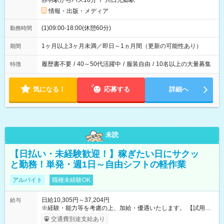
赤羽駅からバス10分
/
川口元郷駅
情報・出版・メディア
(1)09:00-18:00(休憩60分)
勤務時間
1ヶ月以上3ヶ月未満／即日～1ヵ月間（更新の可能性あり）
期間
履歴書不要
/
40～50代活躍中
/
服装自由
/
10名以上の大量募集
特徴
気になる！
応募する
詳細へ
未読
【日払い・未経験歓迎！】稼ぎたい日にサクッ
と勤務！単発・週1日～自由シフトの軽作業
アルバイト
職種未経験OK
日給10,305円～37,204円
給与
※経験・能力等を考慮の上、加給・優遇いたします。 【試用期
間】試用期間なし
交通費別途支給あり