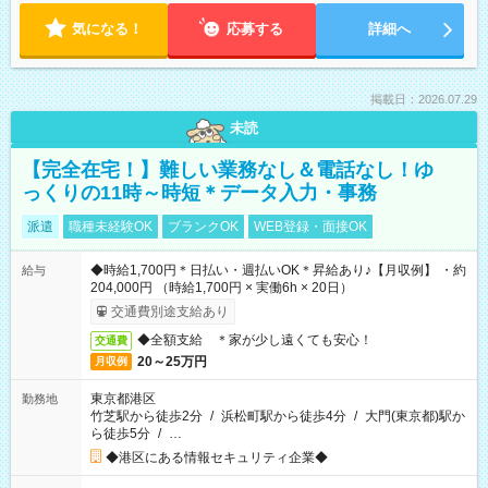
気になる！
応募する
詳細へ
掲載日：2026.07.29
未読
【完全在宅！】難しい業務なし＆電話なし！ゆ
っくりの11時～時短＊データ入力・事務
派遣
職種未経験OK
ブランクOK
WEB登録・面接OK
◆時給1,700円＊日払い・週払いOK＊昇給あり♪【月収例】 ・約
給与
204,000円 （時給1,700円 × 実働6h × 20日）
交通費別途支給あり
◆全額支給 ＊家が少し遠くても安心！
交通費
20～25万円
月収例
東京都港区
勤務地
竹芝駅から徒歩2分
/
浜松町駅から徒歩4分
/
大門(東京都)駅か
ら徒歩5分
/
…
◆港区にある情報セキュリティ企業◆