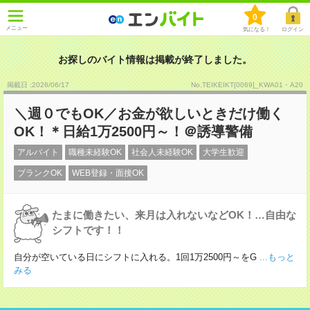
0
メニュー
気になる！
ログイン
お探しのバイト情報は掲載が終了しました。
掲載日 :2026
/
06
/
17
No.TEIKEIKT[0069]_KWA01・A20
＼週０でもOK／お金が欲しいときだけ働く
OK！＊日給1万2500円～！＠誘導警備
アルバイト
職種未経験OK
社会人未経験OK
大学生歓迎
ブランクOK
WEB登録・面接OK
たまに働きたい、来月は入れないなどOK！…自由な
シフトです！！
自分が空いている日にシフトに入れる。1回1万2500円～をG
...もっと
みる