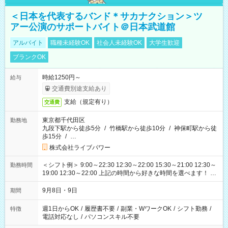
＜日本を代表するバンド＊サカナクション＞ツ
アー公演のサポートバイト＠日本武道館
アルバイト
職種未経験OK
社会人未経験OK
大学生歓迎
ブランクOK
時給1250円～
給与
交通費別途支給あり
支給（規定有り）
交通費
東京都千代田区
勤務地
九段下駅から徒歩5分
/
竹橋駅から徒歩10分
/
神保町駅から徒
歩15分
/
…
株式会社ライブパワー
＜シフト例＞ 9:00～22:30 12:30～22:00 15:30～21:00 12:30～
勤務時間
19:00 12:30～22:00 上記の時間から好きな時間を選べます！ ※
時間は変更となる可能性があります
9月8日・9日
期間
週1日からOK
/
履歴書不要
/
副業・WワークOK
/
シフト勤務
/
特徴
電話対応なし
/
パソコンスキル不要