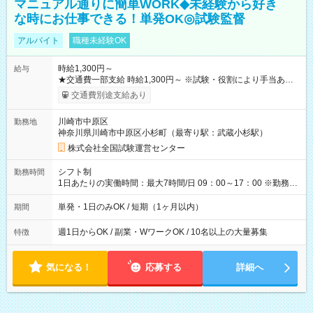
マニュアル通りに簡単WORK◆未経験から好き
な時にお仕事できる！単発OK◎試験監督
アルバイト
職種未経験OK
時給1,300円～
給与
★交通費一部支給 時給1,300円～ ※試験・役割により手当あり
※勤務回数により昇給あり 【即給（前払い）オプションあ
交通費別途支給あり
り！】 希望される場合、勤務から1週間ほどで給与の一部を受け
取れます。 ※手数料418円がかかります。 【過去試験日の収入
川崎市中原区
勤務地
例】 ・河合塾模擬試験 8:30～17:30（休憩1時間） 時給1,300円
神奈川県川崎市中原区小杉町（最寄り駅：武蔵小杉駅）
×8時間＝日収10,400円＋交通費 ※当日の役割により時給＋100
円の場合あり ・国家試験 7:00～13:30（休憩なし） 時給1,300
株式会社全国試験運営センター
円（役割手当＋100円）×6時間＝日収8,400円＋交通費 【試用期
間】試用期間なし
シフト制
勤務時間
1日あたりの実働時間：最大7時間/日 09：00～17：00 ※勤務時
間は 試験により異なります。
単発・1日のみOK / 短期（1ヶ月以内）
期間
週1日からOK / 副業・WワークOK / 10名以上の大量募集
特徴
気になる！
応募する
詳細へ