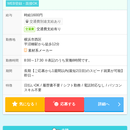
WEB登録・面接OK
時給1600円
給与
交通費別途支給あり
交通費支給有り
交通費
横浜市西区
勤務地
平沼橋駅から徒歩12分
素材系メーカー
8:00～17:30 ※表記のうち実働8時間です。
勤務時間
長期【ご応募から1週間以内(最短2日目)のスピード就業が可能】
期間
即日～
日払いOK
/
履歴書不要
/
シフト勤務
/
電話対応なし
/
パソコン
特徴
スキル不要
気になる！
応募する
詳細へ