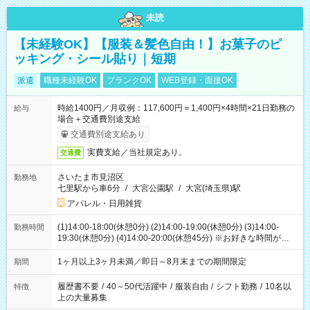
未読
【未経験OK】【服装＆髪色自由！】お菓子のピ
ッキング・シール貼り｜短期
派遣
職種未経験OK
ブランクOK
WEB登録・面接OK
時給1400円／月収例：117,600円＝1,400円×4時間×21日勤務の
給与
場合＋交通費別途支給
交通費別途支給あり
実費支給／当社規定あり。
交通費
さいたま市見沼区
勤務地
七里駅から車6分
/
大宮公園駅
/
大宮(埼玉県)駅
アパレル・日用雑貨
(1)14:00-18:00(休憩0分) (2)14:00-19:00(休憩0分) (3)14:00-
勤務時間
19:30(休憩0分) (4)14:00-20:00(休憩45分) ※お好きな時間が選べ
ます
1ヶ月以上3ヶ月未満／即日～8月末までの期間限定
期間
履歴書不要
/
40～50代活躍中
/
服装自由
/
シフト勤務
/
10名以
特徴
上の大量募集