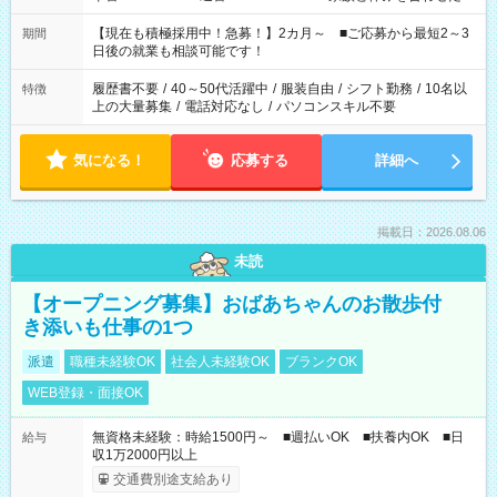
い」 「余裕を持って夕飯の準備がしたい」 「できれば残業はし
たくない」 など、ご希望を教えてくださいね。 ※Wワーク希望
【現在も積極採用中！急募！】2カ月～ ■ご応募から最短2～3
期間
の方へ 今ご覧のお仕事で希望する勤務時間と、もう1つのお仕事
日後の就業も相談可能です！
の勤務時間。 合計で週40時間を超える場合は応募できません。
履歴書不要
/
40～50代活躍中
/
服装自由
/
シフト勤務
/
10名以
特徴
上の大量募集
/
電話対応なし
/
パソコンスキル不要
気になる！
応募する
詳細へ
掲載日：2026.08.06
未読
【オープニング募集】おばあちゃんのお散歩付
き添いも仕事の1つ
派遣
職種未経験OK
社会人未経験OK
ブランクOK
WEB登録・面接OK
無資格未経験：時給1500円～ ■週払いOK ■扶養内OK ■日
給与
収1万2000円以上
交通費別途支給あり