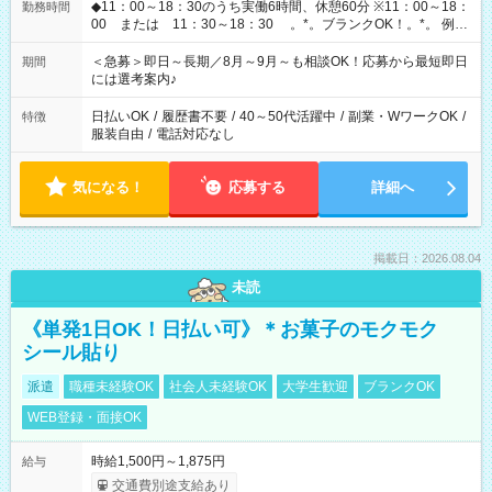
◆11：00～18：30のうち実働6時間、休憩60分 ※11：00～18：
勤務時間
00 または 11：30～18：30 。*。ブランクOK！。*。 例え
ば前職が、 在宅/財団法人/事務/コールセンター/受付/販売/カフェ
スタッフ スイーツ販売/ホテルフロント/化粧品販売/など 様々な
＜急募＞即日～長期／8月～9月～も相談OK！応募から最短即日
期間
業界から入社して活躍されています♪
には選考案内♪
日払いOK
/
履歴書不要
/
40～50代活躍中
/
副業・WワークOK
/
特徴
服装自由
/
電話対応なし
気になる！
応募する
詳細へ
掲載日：2026.08.04
未読
《単発1日OK！日払い可》＊お菓子のモクモク
シール貼り
派遣
職種未経験OK
社会人未経験OK
大学生歓迎
ブランクOK
WEB登録・面接OK
時給1,500円～1,875円
給与
交通費別途支給あり