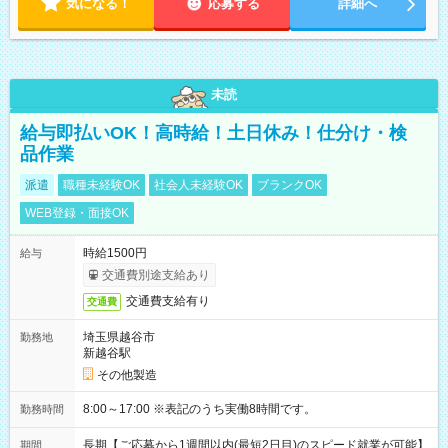
気になる！
応募する
詳細へ
未読
給与即払いOK！高時給！土日休み！仕分け・検
品作業
派遣
職種未経験OK
社会人未経験OK
ブランクOK
WEB登録・面接OK
時給1500円
給与
交通費別途支給あり
交通費支給有り
交通費
埼玉県越谷市
勤務地
新越谷駅
その他製造
8:00～17:00 ※表記のうち実働8時間です。
勤務時間
長期【ご応募から1週間以内(最短2日目)のスピード就業が可能】
期間