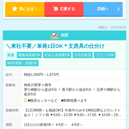
気になる！
応募する
詳細へ
掲載日：2026.08.05
未読
＼来社不要／単発1日OK＊文房具の仕分け
派遣
職種未経験OK
社会人未経験OK
大学生歓迎
ブランクOK
WEB登録・面接OK
時給1,500円～1,875円
給与
神奈川県茅ヶ崎市
勤務地
茅ケ崎駅から徒歩5分
/
香川駅から徒歩5分
/
北茅ケ崎駅から
徒歩5分
■物流センターなど ■勤務地選べます
【1日3時間～も相談OK!】午前中のみや18時以降などのシフト
勤務時間
あり！ シフト例 ▼9:00～12:00 ▼9:00～17:00 ▼10:00～19:00
▼18:00～21:00
1日だけの単発OK！＃8月～ ＃9月～
期間