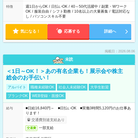
週1日からOK
/
日払いOK
/
40～50代活躍中
/
副業・Wワーク
特徴
OK
/
服装自由
/
シフト勤務
/
10名以上の大量募集
/
電話対応な
し
/
パソコンスキル不要
気になる！
応募する
詳細へ
掲載日：2026.08.06
未読
＜1日～OK！＞あの有名企業も！展示会や株主
総会のお手伝い！
アルバイト
職種未経験OK
社会人未経験OK
大学生歓迎
ブランクOK
WEB登録・面接OK
■日給16,840円～ ■日払いOK ■実働3時間5,120円のお仕事あ
給与
ります！
交通費別途支給あり
一部支給
交通費