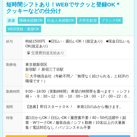
短時間シフトあり！WEBでサクッと登録OK＊
クッキーなどの仕分け
派遣
職種未経験OK
社会人未経験OK
大学生歓迎
ブランクOK
WEB登録・面接OK
時給1500円 ■日払い・週払いOK！(規定あり) ■現金日払いも
給与
OK(規定あり)
交通費別途支給あり
東京都新宿区
勤務地
新宿駅
/
新宿三丁目駅
大手物流会社（年齢不問／「無理なく続けられる」と好評の
職場です！）
9:00～18:00（実動8時間） 希望の時間帯を選べます！ ＜シフト
勤務時間
例＞ ・8：30～12：00 ・10：00～19：00 ・17：00～22：00
・13：00～22：00 ・22：00～翌6：00 など
【急募】即日スタートＯＫ！ 単発1日のみから働けます。
期間
週1日からOK
/
日払いOK
/
履歴書不要
/
40～50代活躍中
/
副
特徴
業・WワークOK
/
服装自由
/
シフト勤務
/
10名以上の大量募
集
/
電話対応なし
/
パソコンスキル不要