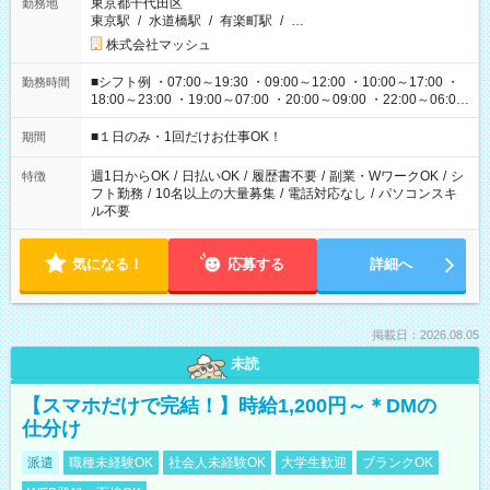
東京都千代田区
勤務地
東京駅
/
水道橋駅
/
有楽町駅
/
…
株式会社マッシュ
■シフト例 ・07:00～19:30 ・09:00～12:00 ・10:00～17:00 ・
勤務時間
18:00～23:00 ・19:00～07:00 ・20:00～09:00 ・22:00～06:00
etc ★最短で3時間で5,120円のお仕事から 15時間で2万円近く稼
げるお仕事も！ ご希望のお時間に合わせてご紹介！ ※シフトは
■１日のみ・1回だけお仕事OK！
期間
現場によって異なります。 ※勿論、休憩時間はあるのでご安心
ください！
週1日からOK
/
日払いOK
/
履歴書不要
/
副業・WワークOK
/
シ
特徴
フト勤務
/
10名以上の大量募集
/
電話対応なし
/
パソコンスキ
ル不要
気になる！
応募する
詳細へ
掲載日：2026.08.05
未読
【スマホだけで完結！】時給1,200円～＊DMの
仕分け
派遣
職種未経験OK
社会人未経験OK
大学生歓迎
ブランクOK