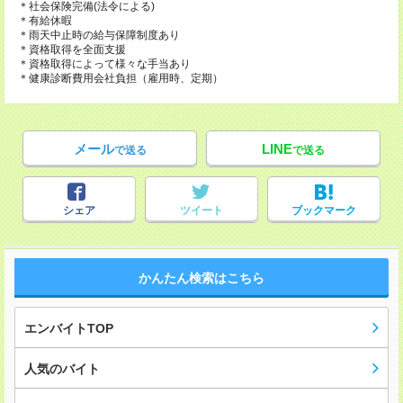
＊社会保険完備(法令による)
＊有給休暇
＊雨天中止時の給与保障制度あり
＊資格取得を全面支援
＊資格取得によって様々な手当あり
＊健康診断費用会社負担（雇用時、定期）
メール
LINE
で送る
で送る
シェア
ツイート
ブックマーク
かんたん検索はこちら
エンバイトTOP
人気のバイト