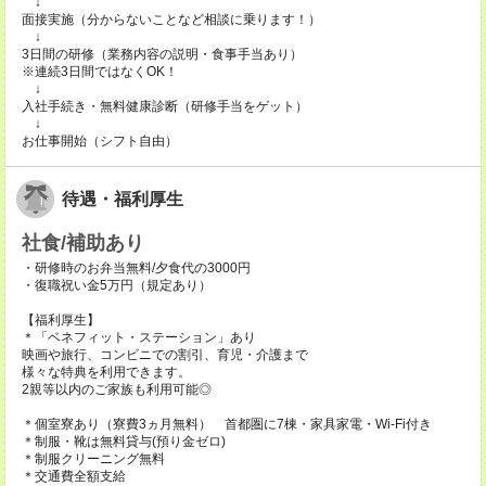
↓
面接実施（分からないことなど相談に乗ります！）
↓
3日間の研修（業務内容の説明・食事手当あり）
※連続3日間ではなくOK！
↓
入社手続き・無料健康診断（研修手当をゲット）
↓
お仕事開始（シフト自由）
待遇・福利厚生
社食/補助あり
・研修時のお弁当無料/夕食代の3000円
・復職祝い金5万円（規定あり）
【福利厚生】
＊「ベネフィット・ステーション」あり
映画や旅行、コンビニでの割引、育児・介護まで
様々な特典を利用できます。
2親等以内のご家族も利用可能◎
＊個室寮あり（寮費3ヵ月無料） 首都圏に7棟・家具家電・Wi-Fi付き
＊制服・靴は無料貸与(預り金ゼロ)
＊制服クリーニング無料
＊交通費全額支給