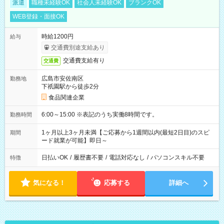
派遣
職種未経験OK
社会人未経験OK
ブランクOK
WEB登録・面接OK
時給1200円
給与
交通費別途支給あり
交通費支給有り
交通費
広島市安佐南区
勤務地
下祇園駅から徒歩2分
食品関連企業
6:00～15:00 ※表記のうち実働8時間です。
勤務時間
1ヶ月以上3ヶ月未満【ご応募から1週間以内(最短2日目)のスピ
期間
ード就業が可能】即日～
日払いOK
/
履歴書不要
/
電話対応なし
/
パソコンスキル不要
特徴
気になる！
応募する
詳細へ