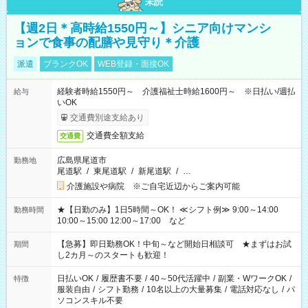
未読
【週2日＊高時給1550円～】シニア向けマンシ
ョンで食事の配膳や見守り＊介護
派遣
ブランクOK
WEB登録・面接OK
経験者時給1550円～ 介護福祉士時給1600円～ ※日払い/週払
給与
いOK
交通費別途支給あり
交通費全額支給
交通費
広島県尾道市
勤務地
尾道駅
/
東尾道駅
/
新尾道駅
/
…
介護施設や病院 ※ご自宅近辺からご案内可能
★【日勤のみ】1日5時間～OK！ ≪シフト例≫ 9:00～14:00
勤務時間
10:00～15:00 12:00～17:00 など
【急募】即日勤務OK！中旬～など開始日相談可 ★まずはお試
期間
し2カ月～のスタートも歓迎！
日払いOK
/
履歴書不要
/
40～50代活躍中
/
副業・WワークOK
/
特徴
服装自由
/
シフト勤務
/
10名以上の大量募集
/
電話対応なし
/
パ
ソコンスキル不要