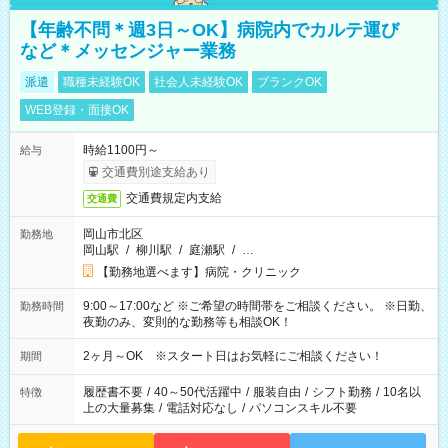
【年齢不問＊週3日～OK】病院内でカルテ運び
など＊メッセンジャー業務
派遣
職種未経験OK
社会人未経験OK
ブランクOK
WEB登録・面接OK
時給1100円～
給与
交通費別途支給あり
交通費規定内支給
交通費
岡山市北区
勤務地
岡山駅
/
柳川駅
/
庭瀬駅
/
…
【勤務地選べます】病院・クリニック
9:00～17:00など ※ご希望の時間帯をご相談ください。 ※日勤、
勤務時間
夜勤のみ、変則的な勤務等も相談OK！
2ヶ月～OK ※スタート日はお気軽にご相談ください！
期間
履歴書不要
/
40～50代活躍中
/
服装自由
/
シフト勤務
/
10名以
特徴
上の大量募集
/
電話対応なし
/
パソコンスキル不要