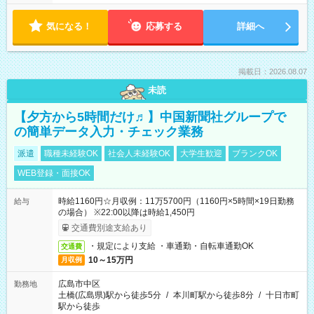
気になる！
応募する
詳細へ
掲載日：2026.08.07
未読
【夕方から5時間だけ♬】中国新聞社グループで
の簡単データ入力・チェック業務
派遣
職種未経験OK
社会人未経験OK
大学生歓迎
ブランクOK
WEB登録・面接OK
時給1160円☆月収例：11万5700円（1160円×5時間×19日勤務
給与
の場合） ※22:00以降は時給1,450円
交通費別途支給あり
・規定により支給 ・車通勤・自転車通勤OK
交通費
10～15万円
月収例
広島市中区
勤務地
土橋(広島県)駅から徒歩5分
/
本川町駅から徒歩8分
/
十日市町
駅から徒歩