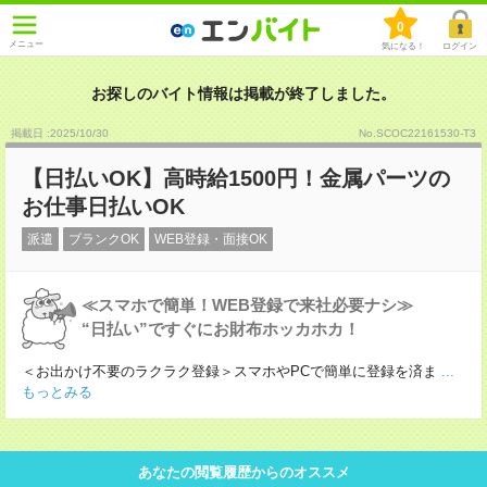
0
メニュー
気になる！
ログイン
お探しのバイト情報は掲載が終了しました。
掲載日 :2025
/
10
/
30
No.SCOC22161530-T3
【日払いOK】高時給1500円！金属パーツの
お仕事日払いOK
派遣
ブランクOK
WEB登録・面接OK
≪スマホで簡単！WEB登録で来社必要ナシ≫
“日払い”ですぐにお財布ホッカホカ！
＜お出かけ不要のラクラク登録＞スマホやPCで簡単に登録を済ま
...
もっとみる
あなたの閲覧履歴からのオススメ