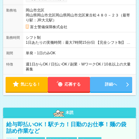
を支給します。 (1)上記勤務者が交通2級資格者の場合10,000円
+1500円＝11,500円 (2)上記現場が深夜の場合 11,500×1.25＝
岡山市北区
勤務地
14,375円 (3)上記現場が日祝深夜の場合 17,250円 (4)上記勤務
岡山県岡山市北区岡山県岡山市北区東古松４８０－２３（最寄
者が現場までの運転者の場合17,250+200円＝17,450円 -----------
り駅：JR大元駅）
------------------------------- *最高日当額 17,450円* （実働時間5
時間の場合、時給3,490円） ------------------------------------------ よ
富士警備保障株式会社
り上位の資格取得やリーダー手当を取得すると ”さらに”加算さ
れます！ ※日当支給時振込手数料等は一切ありません。 【試用
シフト制
勤務時間
期間】試用期間なし
1日あたりの実働時間：最大7時間15分/日 【完全シフト制】 例
(1) 8：00~17:00（休憩１h） 例(2) 13:00~16:00（早上がりでも
全額支給！） 例(3) 21:00~5:00（夜勤なら日当1.25倍！！）
単発・1日のみOK
期間
週1日からOK / 日払いOK / 副業・WワークOK / 10名以上の大量
特徴
募集
気になる！
応募する
詳細へ
未読
給与即払いOK！駅チカ！日勤のお仕事！麺の袋
詰め作業など