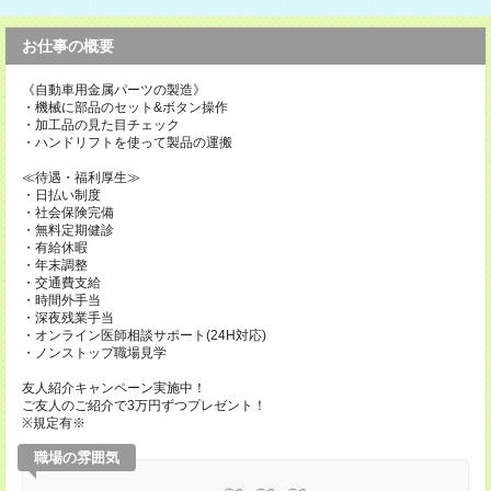
お仕事の概要
《自動車用金属パーツの製造》
・機械に部品のセット&ボタン操作
・加工品の見た目チェック
・ハンドリフトを使って製品の運搬
≪待遇・福利厚生≫
・日払い制度
・社会保険完備
・無料定期健診
・有給休暇
・年末調整
・交通費支給
・時間外手当
・深夜残業手当
・オンライン医師相談サポート(24H対応)
・ノンストップ職場見学
友人紹介キャンペーン実施中！
ご友人のご紹介で3万円ずつプレゼント！
※規定有※
職場の雰囲気