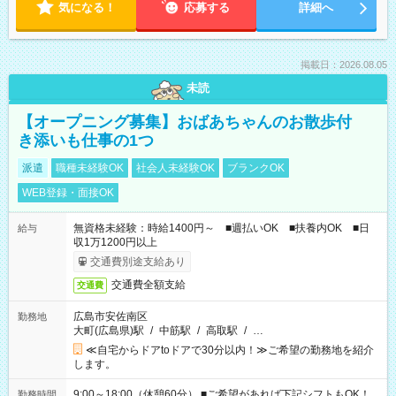
気になる！
応募する
詳細へ
掲載日：2026.08.05
未読
【オープニング募集】おばあちゃんのお散歩付
き添いも仕事の1つ
派遣
職種未経験OK
社会人未経験OK
ブランクOK
WEB登録・面接OK
無資格未経験：時給1400円～ ■週払いOK ■扶養内OK ■日
給与
収1万1200円以上
交通費別途支給あり
交通費全額支給
交通費
広島市安佐南区
勤務地
大町(広島県)駅
/
中筋駅
/
高取駅
/
…
≪自宅からドアtoドアで30分以内！≫ご希望の勤務地を紹介
します。
9:00～18:00（休憩60分） ■ご希望があれば下記シフトもOK！
勤務時間