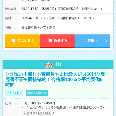
人材派遣・紹介業
09:20-17:50（休憩60分）実働7時間30分（残業少なめ！）
勤務時間
2026年09月01日～長期 ※開始日相談OK ※9月～！
期間
履歴書不要
/
シフト勤務
特徴
気になる！
応募する
詳細へ
未読
✨日払い手渡し✨警備員✨１日最大17,450円✨履
歴書不要✨面接確約！合格率100％✨平均実働5
時間
アルバイト
職種未経験OK
日給8,500円～17,450円
給与
✅「守組6か条」による評価制度！✅ 通常日当は8,500円ですが
上記評価制度により「S級隊員」と認定されれば10,000円の日当
交通費別途支給あり
を支給します。 (1)上記勤務者が交通2級資格者の場合10,000円