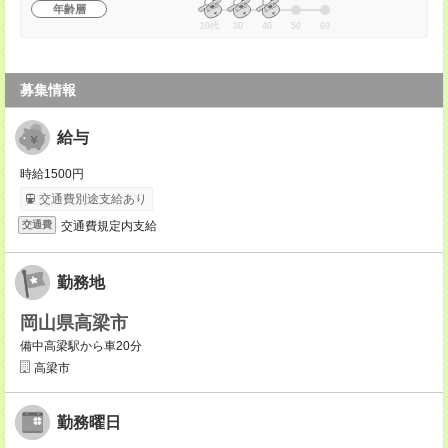
年齢層
20代
30
40
50
60
募集情報
給与
時給1500円
交通費別途支給あり
交通費規定内支給
交通費
勤務地
岡山県高梁市
備中高梁駅から車20分
高梁市
勤務曜日