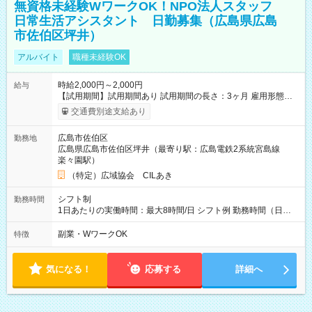
無資格未経験WワークOK！NPO法人スタッフ
日常生活アシスタント 日勤募集（広島県広島
市佐伯区坪井）
アルバイト
職種未経験OK
時給2,000円～2,000円
給与
【試用期間】試用期間あり 試用期間の長さ：3ヶ月 雇用形態、
給与は本採用時と同じです。
交通費別途支給あり
広島市佐伯区
勤務地
広島県広島市佐伯区坪井（最寄り駅：広島電鉄2系統宮島線
楽々園駅）
（特定）広域協会 CILあき
シフト制
勤務時間
1日あたりの実働時間：最大8時間/日 シフト例 勤務時間（日
勤）・8時～18時 （実働時間8時間 待機休憩2時間）（日勤1回
あたりの給与 2万円）
副業・WワークOK
特徴
気になる！
応募する
詳細へ