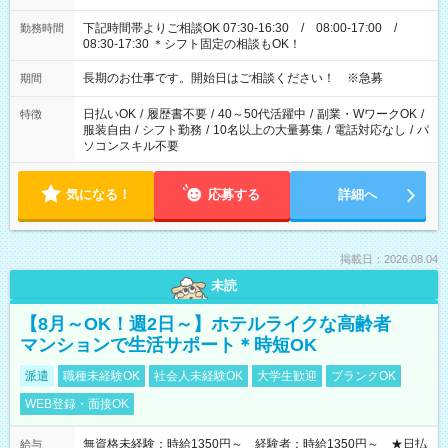
下記時間帯よりご相談OK 07:30-16:30 / 08:00-17:00 /
勤務時間
08:30-17:30 ＊シフト固定の相談もOK！
長期のお仕事です。開始日はご相談ください！ ※急募
期間
日払いOK
/
履歴書不要
/
40～50代活躍中
/
副業・WワークOK
/
特徴
服装自由
/
シフト勤務
/
10名以上の大量募集
/
電話対応なし
/
パ
ソコンスキル不要
気になる！
応募する
詳細へ
掲載日：2026.08.04
未読
【8月～OK！週2日～】ホテルライクな高齢者
マンションで生活サポート＊時短OK
派遣
職種未経験OK
社会人未経験OK
大学生歓迎
ブランクOK
WEB登録・面接OK
無資格未経験：時給1350円～ 経験者：時給1350円～ ★日払
給与