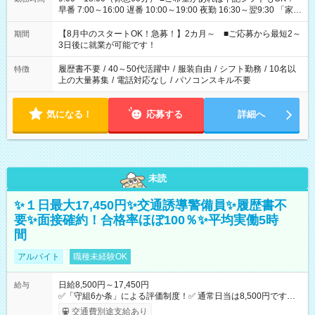
早番 7:00～16:00 遅番 10:00～19:00 夜勤 16:30～翌9:30 「家族
と休みを合わせたい」 「余裕を持って夕飯の準備がしたい」
「できれば残業はしたくない」 など、ご希望を教えてください
【8月中のスタートOK！急募！】2カ月～ ■ご応募から最短2～
期間
ね。 ※Wワーク希望の方へ 今ご覧のお仕事で希望する勤務時間
3日後に就業が可能です！
と、もう1つのお仕事の勤務時間。 合計で週40時間を超える場
合は応募できません。
履歴書不要
/
40～50代活躍中
/
服装自由
/
シフト勤務
/
10名以
特徴
上の大量募集
/
電話対応なし
/
パソコンスキル不要
気になる！
応募する
詳細へ
未読
✨１日最大17,450円✨交通誘導警備員✨履歴書不
要✨面接確約！合格率ほぼ100％✨平均実働5時
間
アルバイト
職種未経験OK
日給8,500円～17,450円
給与
✅「守組6か条」による評価制度！✅ 通常日当は8,500円ですが
上記評価制度により「S級隊員」と認定されれば10,000円の日当
交通費別途支給あり