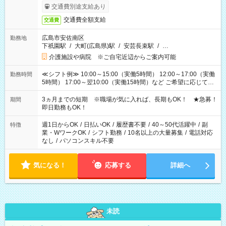
交通費別途支給あり
交通費全額支給
交通費
広島市安佐南区
勤務地
下祇園駅
/
大町(広島県)駅
/
安芸長束駅
/
…
介護施設や病院 ※ご自宅近辺からご案内可能
≪シフト例≫ 10:00～15:00（実働5時間） 12:00～17:00（実働
勤務時間
5時間） 17:00～翌10:00（実働15時間）など ご希望に応じて、
働く時間は調整できます！ お気軽に担当へ相談ください！
3ヵ月までの短期 ※職場が気に入れば、長期もOK！ ★急募！
期間
即日勤務もOK！
週1日からOK
/
日払いOK
/
履歴書不要
/
40～50代活躍中
/
副
特徴
業・WワークOK
/
シフト勤務
/
10名以上の大量募集
/
電話対応
なし
/
パソコンスキル不要
気になる！
応募する
詳細へ
未読