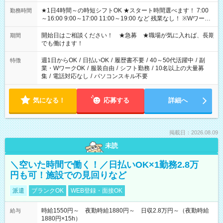
★1日4時間～の時短シフトOK ★スタート時間選べます！ 7:00
勤務時間
～16:00 9:00～17:00 11:00～19:00 など 残業なし！ ※Wワーク
の場合、他のお仕事と合わせ週40時間超の就業はご案内できま
せん ※法令に基づき、週20時間以上勤務は社会保険への加入対
開始日はご相談ください！ ★急募 ★職場が気に入れば、長期
期間
象となります ※労働者派遣法（日雇い派遣の原則禁止）によ
でも働けます！
り、短時間・短期間の就業はご案内が難しい場合があります
週1日からOK
/
日払いOK
/
履歴書不要
/
40～50代活躍中
/
副
特徴
業・WワークOK
/
服装自由
/
シフト勤務
/
10名以上の大量募
集
/
電話対応なし
/
パソコンスキル不要
気になる！
応募する
詳細へ
掲載日：2026.08.09
未読
＼空いた時間で働く！／日払いOK×1勤務2.8万
円も可！施設での見回りなど
派遣
ブランクOK
WEB登録・面接OK
時給1550円～ 夜勤時給1880円～ 日収2.8万円～（夜勤時給
給与
1880円×15h）