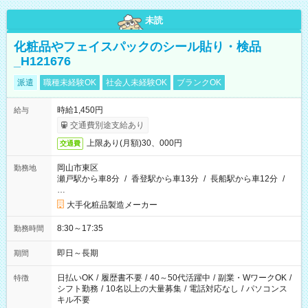
未読
化粧品やフェイスパックのシール貼り・検品
_H121676
派遣
職種未経験OK
社会人未経験OK
ブランクOK
時給1,450円
給与
交通費別途支給あり
上限あり(月額)30、000円
交通費
岡山市東区
勤務地
瀬戸駅から車8分
/
香登駅から車13分
/
長船駅から車12分
/
…
大手化粧品製造メーカー
8:30～17:35
勤務時間
即日～長期
期間
日払いOK
/
履歴書不要
/
40～50代活躍中
/
副業・WワークOK
/
特徴
シフト勤務
/
10名以上の大量募集
/
電話対応なし
/
パソコンス
キル不要