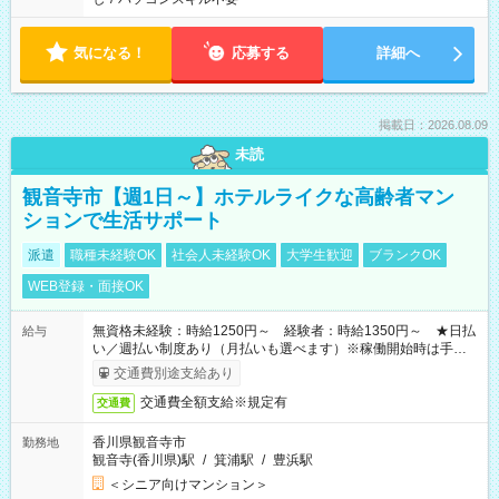
気になる！
応募する
詳細へ
掲載日：2026.08.09
未読
観音寺市【週1日～】ホテルライクな高齢者マン
ションで生活サポート
派遣
職種未経験OK
社会人未経験OK
大学生歓迎
ブランクOK
WEB登録・面接OK
無資格未経験：時給1250円～ 経験者：時給1350円～ ★日払
給与
い／週払い制度あり（月払いも選べます）※稼働開始時は手続き
完了次第のお支払いとなります。
交通費別途支給あり
交通費全額支給※規定有
交通費
香川県観音寺市
勤務地
観音寺(香川県)駅
/
箕浦駅
/
豊浜駅
＜シニア向けマンション＞