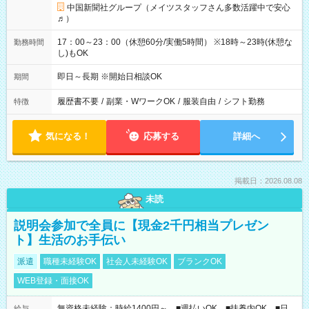
中国新聞社グループ（メイツスタッフさん多数活躍中で安心
♬）
17：00～23：00（休憩60分/実働5時間） ※18時～23時(休憩な
勤務時間
し)もOK
即日～長期 ※開始日相談OK
期間
履歴書不要
/
副業・WワークOK
/
服装自由
/
シフト勤務
特徴
気になる！
応募する
詳細へ
掲載日：2026.08.08
未読
説明会参加で全員に【現金2千円相当プレゼン
ト】生活のお手伝い
派遣
職種未経験OK
社会人未経験OK
ブランクOK
WEB登録・面接OK
無資格未経験：時給1400円～ ■週払いOK ■扶養内OK ■日
給与