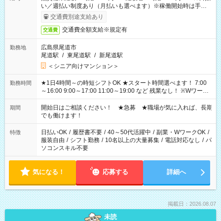
い／週払い制度あり（月払いも選べます）※稼働開始時は手続き
完了次第のお支払いとなります。
交通費別途支給あり
交通費全額支給※規定有
交通費
広島県尾道市
勤務地
尾道駅
/
東尾道駅
/
新尾道駅
＜シニア向けマンション＞
★1日4時間～の時短シフトOK ★スタート時間選べます！ 7:00
勤務時間
～16:00 9:00～17:00 11:00～19:00 など 残業なし！ ※Wワーク
の場合、他のお仕事と合わせ週40時間超の就業はご案内できま
せん ※法令に基づき、週20時間以上勤務は社会保険への加入対
開始日はご相談ください！ ★急募 ★職場が気に入れば、長期
期間
象となります ※労働者派遣法（日雇い派遣の原則禁止）によ
でも働けます！
り、短時間・短期間の就業はご案内が難しい場合があります
日払いOK
/
履歴書不要
/
40～50代活躍中
/
副業・WワークOK
/
特徴
服装自由
/
シフト勤務
/
10名以上の大量募集
/
電話対応なし
/
パ
ソコンスキル不要
気になる！
応募する
詳細へ
掲載日：2026.08.07
未読