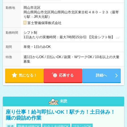
+1500円＝11,500円 (2)上記現場が深夜の場合 11,500×1.25＝
岡山市北区
勤務地
14,375円 (3)上記現場が日祝深夜の場合 17,250円 (4)上記勤務
岡山県岡山市北区岡山県岡山市北区東古松４８０－２３（最寄
者が現場までの運転者の場合17,250+200円＝17,450円 -----------
り駅：JR大元駅）
------------------------------- *最高日当額 17,450円* ---------------------
--------------------- より上位の資格取得やリーダー手当を取得する
富士警備保障株式会社
と ”さらに”加算されます！ ※日当支給時振込手数料等は一切あ
りません。 【試用期間】試用期間なし
シフト制
勤務時間
1日あたりの実働時間：最大7時間15分/日 【完全シフト制】 例
(1) 8：00~17:00（休憩１h） 例(2) 13:00~16:00（早上がりでも
全額支給！） 例(3) 21:00~5:00（夜勤なら日当1.25倍！！）
単発・1日のみOK
期間
週1日からOK / 日払いOK / 副業・WワークOK / 10名以上の大量
特徴
募集
気になる！
応募する
詳細へ
未読
座り仕事！給与即払いOK！駅チカ！土日休み！
麺の袋詰め作業
派遣
職種未経験OK
社会人未経験OK
ブランクOK