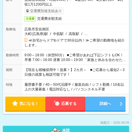
収1万1200円以上
交通費別途支給あり
交通費全額支給
交通費
広島市安佐南区
勤務地
大町(広島県)駅
/
中筋駅
/
高取駅
/
…
≪自宅からドアtoドアで30分以内！≫ご希望の勤務地を紹介
します。
9:00～18:00（休憩60分） ■ご希望があれば下記シフトもOK！
勤務時間
早番 7:00～16:00 遅番 10:00～19:00 「家族と休みを合わせた
い」 「余裕を持って夕飯の準備がしたい」 「できれば残業はし
たくない」 など、ご希望を教えてくださいね。 ※Wワーク希望
【現在も積極採用中！急募！】2カ月～ ■ご応募から最短2～3
期間
の方へ 今ご覧のお仕事で希望する勤務時間と、もう1つのお仕事
日後の就業も相談可能です！
の勤務時間。 合計で週40時間を超える場合は応募できません。
履歴書不要
/
40～50代活躍中
/
服装自由
/
シフト勤務
/
10名以
特徴
上の大量募集
/
電話対応なし
/
パソコンスキル不要
気になる！
応募する
詳細へ
掲載日：2026.08.09
未読