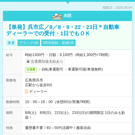
掲載日：2026.08.04
未読
【単発】呉市広／8／8・9・22・23日＊自動車
ディーラーでの受付・1日でもＯＫ
派遣
ブランクOK
WEB登録・面接OK
時給1300円 ・日額：9,100円（時給1,300円×7時間）
給与
交通費別途支給あり
・自転車通勤可 ・車通勤可(駐車場無料)
交通費
広島県呉市
勤務地
広駅から徒歩9分
ディーラー
10：00～18：00（休憩60分/実働7時間）
勤務時間
8/8(土)、8/9(日)、22日(土)、23日(日)の期間限定 1日のみも歓
期間
迎！
履歴書不要
/
40～50代活躍中
/
服装自由
特徴