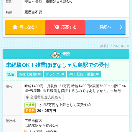
即日～長期 ※開始日相談OK
期間
履歴書不要
特徴
気になる！
応募する
詳細へ
掲載日：2026.07.30
未読
未経験OK！残業ほぼなし▼広島駅での受付
派遣
職種未経験OK
ブランクOK
WEB登録・面接OK
時給1400円 月収例 21万円 時給1400円×実働7h30m×週5日×4
給与
週+残業5h ※月収例を保証するものではありません。※給与即
受取りサービス利用可（利用条件有）
交通費別途支給あり
1ヶ月3万円を上限として実費支給
交通費
20～25万円
月収例
広島市南区
勤務地
広島駅駅から徒歩1分