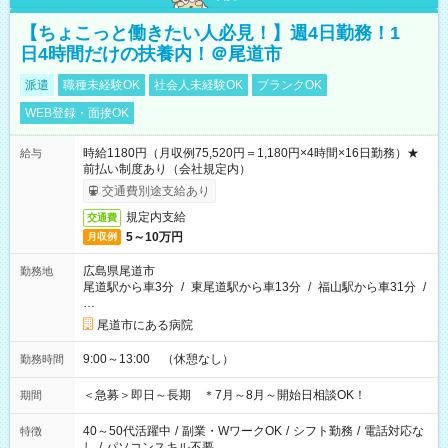
【ちょこっと働きたい人必見！】週4日勤務！1
日4時間だけの扶養内！＠尾道市
派遣
職種未経験OK
社会人未経験OK
ブランクOK
WEB登録・面接OK
時給1180円（月収例75,520円＝1,180円×4時間×16日勤務）★
給与
前払い制度あり（会社規定内）
交通費別途支給あり
規定内支給
交通費
5～10万円
月収例
広島県尾道市
勤務地
尾道駅から車3分
/
東尾道駅から車13分
/
福山駅から車31分
/
…
尾道市にある病院
9:00～13:00 （休憩なし）
勤務時間
＜急募＞即日～長期 ＊7月～8月～開始日相談OK！
期間
40～50代活躍中
/
副業・WワークOK
/
シフト勤務
/
電話対応な
特徴
し
/
パソコンスキル不要