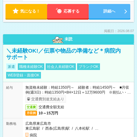
気になる！
応募する
詳細へ
掲載日：2026.08.07
未読
＼未経験OK!／伝票や物品の準備など＊病院内
サポート
派遣
職種未経験OK
社会人未経験OK
ブランクOK
WEB登録・面接OK
無資格未経験：時給1350円～ 経験者：時給1450円～ ■月収
給与
例(週3日)：時給1350円×8H×12日＝12万9600円 ※前払い・日
払い・週払いOK
交通費別途支給あり
交通費全額支給
交通費
10～15万円
月収例
広島県東広島市
勤務地
東広島駅
/
西条(広島県)駅
/
八本松駅
/
…
病院