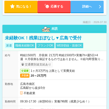
気になる！
応募する
詳細へ
掲載日：2026.07.30
未読
未経験OK！残業ほぼなし▼広島で受付
派遣
職種未経験OK
ブランクOK
WEB登録・面接OK
時給1500円 月収例 21万円 時給1500円×実働7h×週5日×4
給与
週 ※月収例を保証するものではありません。※給与即受取りサ
ービス利用可（利用条件有）
交通費別途支給あり
1ヶ月3万円を上限として実費支給
交通費
20～25万円
月収例
広島市南区
勤務地
広島駅から徒歩5分
不動産業
09:30-17:30（休憩60分）実働7時間（残業少なめ！）
勤務時間