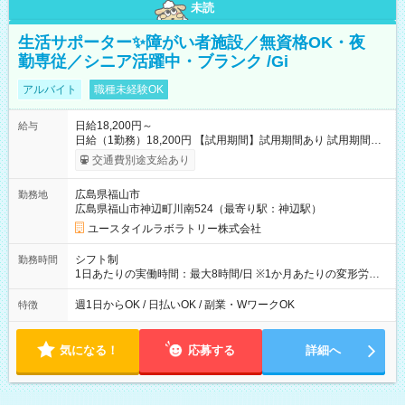
未読
生活サポーター✨障がい者施設／無資格OK・夜
勤専従／シニア活躍中・ブランク /Gi
アルバイト
職種未経験OK
日給18,200円～
給与
日給（1勤務）18,200円 【試用期間】試用期間あり 試用期間の
長さ：3ヶ月 雇用形態、給与は本採用時と同じです。
交通費別途支給あり
広島県福山市
勤務地
広島県福山市神辺町川南524（最寄り駅：神辺駅）
ユースタイルラボラトリー株式会社
シフト制
勤務時間
1日あたりの実働時間：最大8時間/日 ※1か月あたりの変形労働
制（週平均40時間以内） 夜勤：17:00-翌09:00（休憩2時間）
週1日からOK / 日払いOK / 副業・WワークOK
特徴
気になる！
応募する
詳細へ