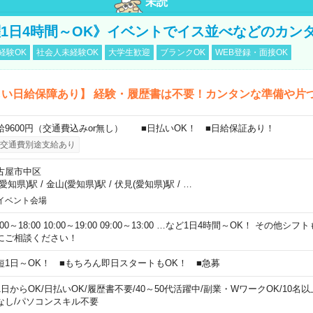
未読
活躍1日4時間～OK》イベントでイス並べなどのカン
経験OK
社会人未経験OK
大学生歓迎
ブランクOK
WEB登録・面接OK
しい日給保障あり】 経験・履歴書は不要！カンタンな準備や片
給9600円（交通費込みor無し） ■日払いOK！ ■日給保証あり！
交通費別途支給あり
古屋市中区
(愛知県)駅
/
金山(愛知県)駅
/
伏見(愛知県)駅
/
…
イベント会場
:00～18:00 10:00～19:00 09:00～13:00 …など1日4時間～OK！ その他
にご相談ください！
短1日～OK！ ■もちろん即日スタートもOK！ ■急募
1日からOK
/
日払いOK
/
履歴書不要
/
40～50代活躍中
/
副業・WワークOK
/
10名
なし
/
パソコンスキル不要