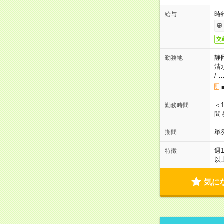
時給
給与
交
静
勤務地
清
/
＜1
勤務時間
間
単
期間
週
特徴
以
気に