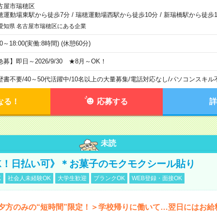
古屋市瑞穂区
穂運動場東駅から徒歩7分
/
瑞穂運動場西駅から徒歩10分
/
新瑞橋駅から徒歩1
愛知県 名古屋市瑞穂区にある企業
00～18:00(実働:8時間) (休憩60分)
急募】即日～2026/9/30 ★8月～OK！
歴書不要
/
40～50代活躍中
/
10名以上の大量募集
/
電話対応なし
/
パソコンスキル
なる！
応募する
詳
未読
K！日払い可》＊お菓子のモクモクシール貼り
K
社会人未経験OK
大学生歓迎
ブランクOK
WEB登録・面接OK
夕方のみの“短時間”限定！＞学校帰りに働いて…翌日にはお給