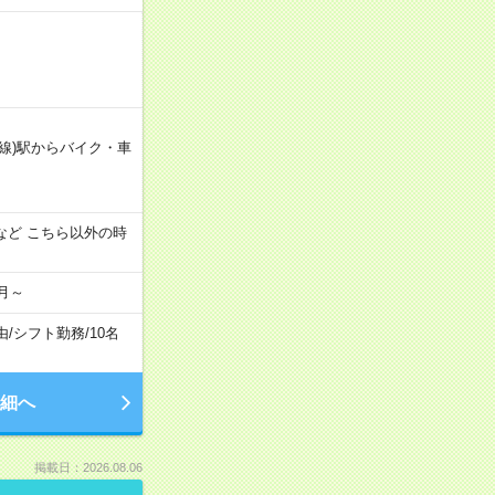
線)駅からバイク・車
:00 など こちら以外の時
月～
由
/
シフト勤務
/
10名
細へ
掲載日：2026.08.06