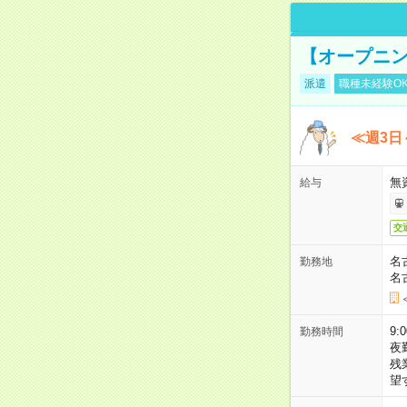
【オープニン
派遣
職種未経験O
≪週3日
無
給与
交
名
勤務地
名
9:
勤務時間
夜
残
望