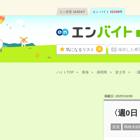
エン派遣
16424
件
エン バイト
22168
件
0
気になるリスト
保存した希
バイトTOP
東海
静岡県
富士市
〈週
掲載日 :
2025
/
10
/
28
〈週0日
派遣
職種未経