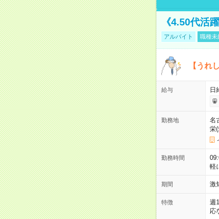
《4.50代
アルバイト
職種未
【うれ
日
給与
名
勤務地
栄
09
勤務時間
軽
激
期間
週
特徴
応