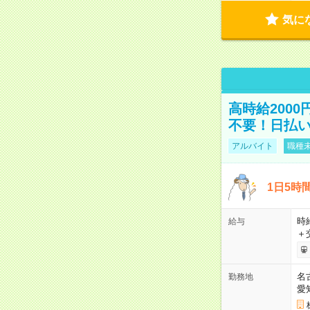
気に
高時給200
不要！日払いO
アルバイト
職種未
1日5時
時給
給与
＋
名
勤務地
愛