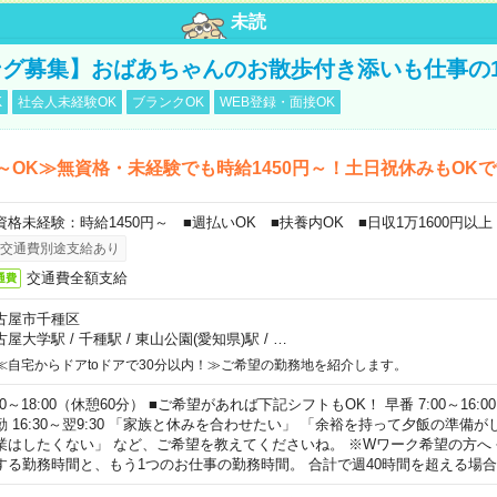
未読
グ募集】おばあちゃんのお散歩付き添いも仕事の
K
社会人未経験OK
ブランクOK
WEB登録・面接OK
～OK≫無資格・未経験でも時給1450円～！土日祝休みもOK
資格未経験：時給1450円～ ■週払いOK ■扶養内OK ■日収1万1600円以上
交通費別途支給あり
交通費全額支給
通費
古屋市千種区
古屋大学駅
/
千種駅
/
東山公園(愛知県)駅
/
…
≪自宅からドアtoドアで30分以内！≫ご希望の勤務地を紹介します。
00～18:00（休憩60分） ■ご希望があれば下記シフトもOK！ 早番 7:00～16:00 遅
勤 16:30～翌9:30 「家族と休みを合わせたい」 「余裕を持って夕飯の準備
業はしたくない」 など、ご希望を教えてくださいね。 ※Wワーク希望の方へ
する勤務時間と、もう1つのお仕事の勤務時間。 合計で週40時間を超える場