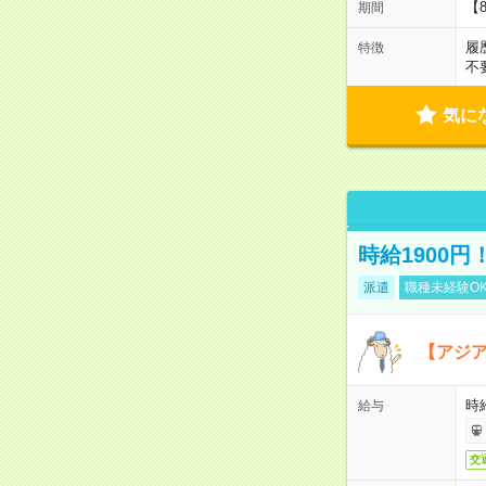
【
期間
履
特徴
不
気に
時給1900
派遣
職種未経験O
【アジ
時給
給与
交