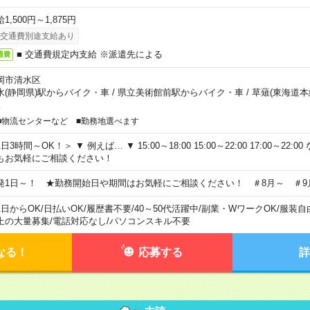
1,500円～1,875円
交通費別途支給あり
■ 交通費規定内支給 ※派遣先による
通費
岡市清水区
水(静岡県)駅からバイク・車
/
県立美術館前駅からバイク・車
/
草薙(東海道本
…
■物流センターなど ■勤務地選べます
日3時間～OK！＞ ▼ 例えば… ▼ 15:00～18:00 15:00～22:00 17:00～22
もお気軽にご相談ください！
発1日～！ ★勤務開始日や期間はお気軽にご相談ください！ ＃8月～ ＃9
1日からOK
/
日払いOK
/
履歴書不要
/
40～50代活躍中
/
副業・WワークOK
/
服装自
上の大量募集
/
電話対応なし
/
パソコンスキル不要
なる！
応募する
詳