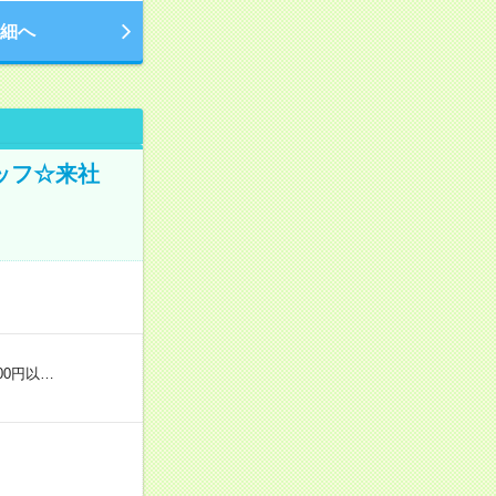
細へ
ッフ☆来社
00円以…