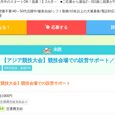
8月中のスタートOK！急募！】2カ月～ ■ご応募から最短2～3日後に就業が
歴書不要
/
40～50代活躍中
/
服装自由
/
シフト勤務
/
10名以上の大量募集
/
電話対応
要
なる！
応募する
詳
未読
円！【アジア競技大会】競技会場での設営サポート
K
WEB登録・面接OK
ア競技大会】競技会場での設営サポート
1900円
交通費別途支給あり
交通費支給
通費