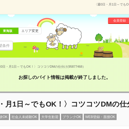
〈週0日・月1日～でもO
会員登録
エリア変更
東海版
望条件
0日・月1日～でもOK！〉コツコツDMの仕分け(95877468）
お探しのバイト情報は掲載が終了しました。
・月1日～でもOK！〉コツコツDMの仕
験OK
社会人未経験OK
大学生歓迎
ブランクOK
WEB登録・面接OK