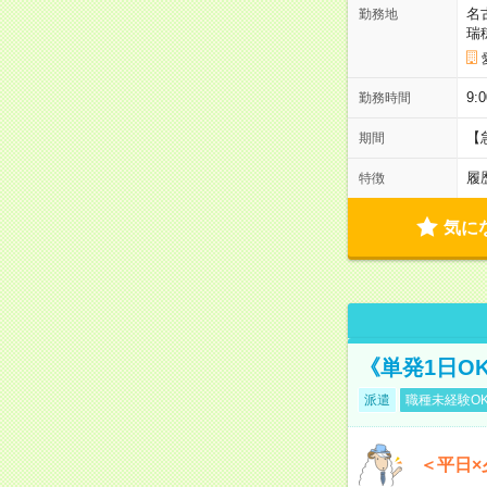
名
勤務地
瑞
9:
勤務時間
【
期間
履
特徴
気に
《単発1日O
派遣
職種未経験O
＜平日×