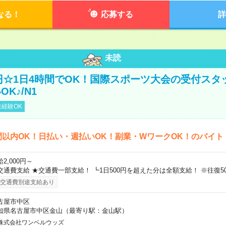
なる！
応募する
詳
未読
0円☆1日4時間でOK！国際スポーツ大会の受付スタ
K♪/N1
経験OK
間以内OK！日払い・週払いOK！副業・WワークOK！のバイト
2,000円～
交通費支給 ★交通費一部支給！ ┗1日500円を超えた分は全額支給！ ※往復5
交通費別途支給あり
古屋市中区
知県名古屋市中区金山（最寄り駅：金山駅）
株式会社ワンベルウッズ