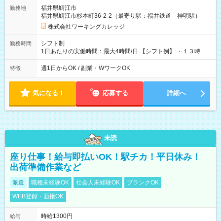
雇用形態、給与は本採用時と同じです。
福井県鯖江市
勤務地
福井県鯖江市杉本町36-2-2（最寄り駅：福井鉄道 神明駅）
株式会社ワーキングカレッジ
シフト制
勤務時間
1日あたりの実働時間：最大4時間/日 【シフト例】 ・１３時０
０分～１７時００分 ・１３時３０分～１７時３０分 シフト制：
１日あたりの実労働時間４時間 ◎午前中から勤務希望の方も大
週1日からOK / 副業・WワークOK
特徴
歓迎です。 ※土・日・祝日はお休みなので子供さんがいらっし
ゃる方も働きやすい勤務体制になっております。
気になる！
応募する
詳細へ
未読
座り仕事！給与即払いOK！駅チカ！平日休み！
出荷準備作業など
派遣
職種未経験OK
社会人未経験OK
ブランクOK
WEB登録・面接OK
時給1300円
給与