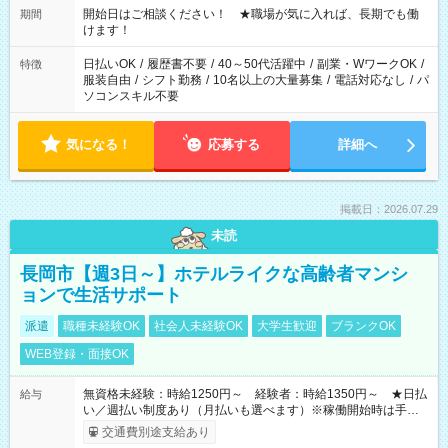
週40時間超の就業はご案内できません ※法令に基づき、週20時
開始日はご相談ください！ ★職場が気に入れば、長期でも働
期間
間以上勤務は社会保険への加入対象となります ※労働者派遣法
けます！
（日雇い派遣の原則禁止）により、短時間・短期間の就業はご
案内が難しい場合があります
日払いOK
/
履歴書不要
/
40～50代活躍中
/
副業・WワークOK
/
特徴
服装自由
/
シフト勤務
/
10名以上の大量募集
/
電話対応なし
/
パ
ソコンスキル不要
気になる！
応募する
詳細へ
掲載日：2026.07.29
未読
長岡市【週3日～】ホテルライクな高齢者マンシ
ョンで生活サポート
派遣
職種未経験OK
社会人未経験OK
大学生歓迎
ブランクOK
WEB登録・面接OK
無資格未経験：時給1250円～ 経験者：時給1350円～ ★日払
給与
い／週払い制度あり（月払いも選べます）※稼働開始時は手続き
完了次第のお支払いとなります。
交通費別途支給あり