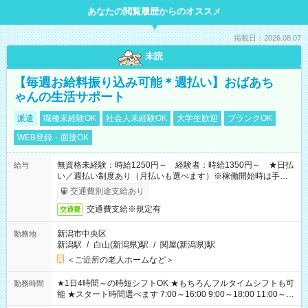
あなたの閲覧履歴からのオススメ
掲載日：2026.08.07
未読
【毎週お給料振り込み可能＊週払い】おばあち
ゃんの生活サポート
派遣
職種未経験OK
社会人未経験OK
大学生歓迎
ブランクOK
WEB登録・面接OK
無資格未経験：時給1250円～ 経験者：時給1350円～ ★日払
給与
い／週払い制度あり（月払いも選べます）※稼働開始時は手続き
完了次第のお支払いとなります。
交通費別途支給あり
交通費支給※規定有
交通費
新潟市中央区
勤務地
新潟駅
/
白山(新潟県)駅
/
関屋(新潟県)駅
＜ご近所の老人ホームなど＞
★1日4時間～の時短シフトOK ★もちろんフルタイムシフトも可
勤務時間
能 ★スタート時間選べます 7:00～16:00 9:00～18:00 11:00～
20:00 など 残業なし！ ※Wワークの場合、他のお仕事と合わせ