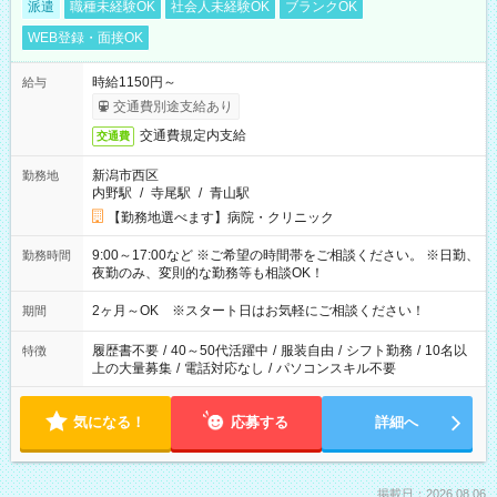
派遣
職種未経験OK
社会人未経験OK
ブランクOK
WEB登録・面接OK
時給1150円～
給与
交通費別途支給あり
交通費規定内支給
交通費
新潟市西区
勤務地
内野駅
/
寺尾駅
/
青山駅
【勤務地選べます】病院・クリニック
9:00～17:00など ※ご希望の時間帯をご相談ください。 ※日勤、
勤務時間
夜勤のみ、変則的な勤務等も相談OK！
2ヶ月～OK ※スタート日はお気軽にご相談ください！
期間
履歴書不要
/
40～50代活躍中
/
服装自由
/
シフト勤務
/
10名以
特徴
上の大量募集
/
電話対応なし
/
パソコンスキル不要
気になる！
応募する
詳細へ
掲載日：2026.08.06