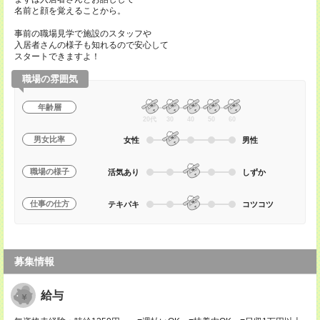
名前と顔を覚えることから。
事前の職場見学で施設のスタッフや
入居者さんの様子も知れるので安心して
スタートできますよ！
職場の雰囲気
年齢層
20代
30
40
50
60
男女比率
女性
男性
職場の様子
活気あり
しずか
仕事の仕方
テキパキ
コツコツ
募集情報
給与