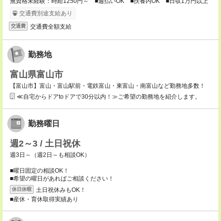
無資格未経験：時給1250円～ ■週払いOK ■扶養内OK ■日収1万円以上
交通費別途支給あり
交通費全額支給
交通費
勤務地
富山県富山市
【富山市】富山・富山駅前・電鉄富山・東富山・南富山など勤務地多数！
≪自宅からドアtoドアで30分以内！≫ご希望の勤務地を紹介します。
勤務曜日
週2～3 / 土日祝休
週3日～（週2日～も相談OK）
■曜日固定の相談OK！
■希望の曜日があればご相談ください！
土日祝休みもOK！
休日休暇
■産休・育休取得実績あり