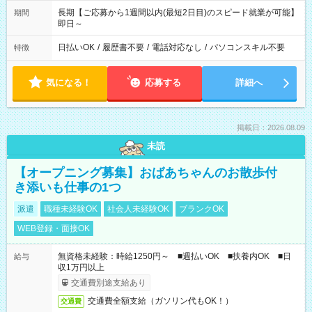
長期【ご応募から1週間以内(最短2日目)のスピード就業が可能】
期間
即日～
日払いOK
/
履歴書不要
/
電話対応なし
/
パソコンスキル不要
特徴
気になる！
応募する
詳細へ
掲載日：2026.08.09
未読
【オープニング募集】おばあちゃんのお散歩付
き添いも仕事の1つ
派遣
職種未経験OK
社会人未経験OK
ブランクOK
WEB登録・面接OK
無資格未経験：時給1250円～ ■週払いOK ■扶養内OK ■日
給与
収1万円以上
交通費別途支給あり
交通費全額支給（ガソリン代もOK！）
交通費