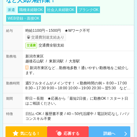
など人気の軽作業！
派遣
職種未経験OK
社会人未経験OK
ブランクOK
WEB登録・面接OK
時給1100円～1500円 ★Wワーク不可
給与
交通費別途支給あり
交通費全額支給
交通費
新潟市東区
勤務地
越後石山駅
/
東新潟駅
/
大形駅
新潟市東区など…勤務地多数！通いやすい勤務地をご紹介し
ます。
週5フルタイムがメインです！ ＜勤務時間の例＞ 8:00～17:00
勤務時間
8:30～17:30 9:00～18:00 10:00～19:00 20:30～翌5:30 など ★
その他にも勤務時間多数！ 日勤のみ、残業なし、交替制など
ご希望を教えてください！
即日～長期 ★応募から「最短2日後」に勤務OK！スタート日
期間
はご相談ください。
日払いOK
/
履歴書不要
/
40～50代活躍中
/
電話対応なし
/
パソ
特徴
コンスキル不要
気になる！
応募する
詳細へ