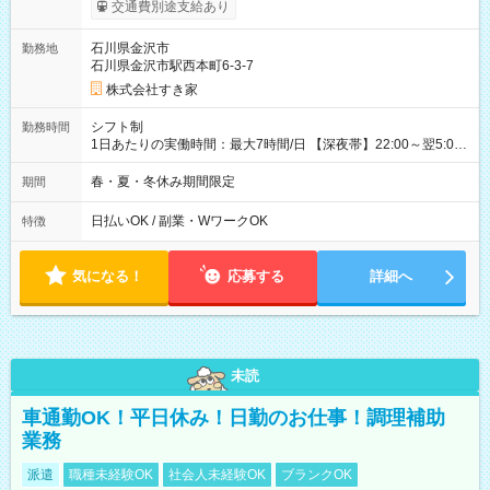
試用期間の長さ：1ヶ月 雇用形態、給与は本採用時と同じです。
交通費別途支給あり
試用期間の実態は30日（※条件変更なし）ですが、切り上げで
一ヶ月とさせていただきます。 研修制度あり：15時間(研修中も
石川県金沢市
勤務地
同時給）
石川県金沢市駅西本町6-3-7
株式会社すき家
シフト制
勤務時間
1日あたりの実働時間：最大7時間/日 【深夜帯】22:00～翌5:00
週2日～・1日2h～OK◎ ※22:00から翌5:00までは18歳以上の方
のみ勤務可能です（18歳未満の深夜業務禁止のため） ★深夜で
春・夏・冬休み期間限定
期間
も安心して働けます★ すき家では、ワンオペを禁止していま
す。 必ず、2名以上での勤務を行いますので、安心して働けま
日払いOK / 副業・WワークOK
特徴
す。
気になる！
応募する
詳細へ
未読
車通勤OK！平日休み！日勤のお仕事！調理補助
業務
派遣
職種未経験OK
社会人未経験OK
ブランクOK