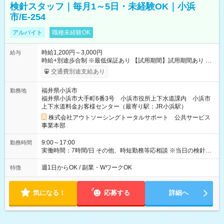
検針スタッフ｜毎月1～5日・未経験OK｜小浜
市/E-254
アルバイト
職種未経験OK
時給1,200円～3,000円
給与
時給+別途歩合制 ※最低保証あり 【試用期間】試用期間あり 試
用期間の長さ：2ヶ月 雇用形態、給与は本採用時と同じです。
交通費別途支給あり
福井県小浜市
勤務地
福井県小浜市大手町6番3号 小浜市役所上下水道課内 小浜市
上下水道料金お客様センター（最寄り駅：JR小浜駅）
株式会社アウトソーシングトータルサポート 公共サービス
事業本部
9:00～17:00
勤務時間
実働時間：7時間/日 その他、時短勤務等応相談 ※当日の検針業
務終了次第帰宅可能
週1日からOK / 副業・WワークOK
特徴
気になる！
応募する
詳細へ