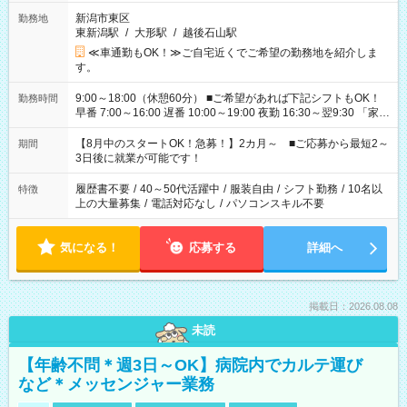
新潟市東区
勤務地
東新潟駅
/
大形駅
/
越後石山駅
≪車通勤もOK！≫ご自宅近くでご希望の勤務地を紹介しま
す。
9:00～18:00（休憩60分） ■ご希望があれば下記シフトもOK！
勤務時間
早番 7:00～16:00 遅番 10:00～19:00 夜勤 16:30～翌9:30 「家族
と休みを合わせたい」 「余裕を持って夕飯の準備がしたい」
「できれば残業はしたくない」 など、ご希望を教えてください
【8月中のスタートOK！急募！】2カ月～ ■ご応募から最短2～
期間
ね。 ※Wワーク希望の方へ 今ご覧のお仕事で希望する勤務時間
3日後に就業が可能です！
と、もう1つのお仕事の勤務時間。 合計で週40時間を超える場
合は応募できません。
履歴書不要
/
40～50代活躍中
/
服装自由
/
シフト勤務
/
10名以
特徴
上の大量募集
/
電話対応なし
/
パソコンスキル不要
気になる！
応募する
詳細へ
掲載日：2026.08.08
未読
【年齢不問＊週3日～OK】病院内でカルテ運び
など＊メッセンジャー業務