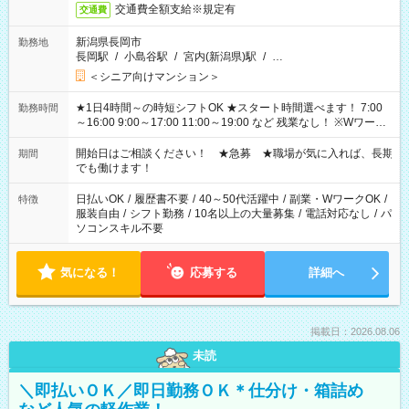
交通費全額支給※規定有
交通費
新潟県長岡市
勤務地
長岡駅
/
小島谷駅
/
宮内(新潟県)駅
/
…
＜シニア向けマンション＞
★1日4時間～の時短シフトOK ★スタート時間選べます！ 7:00
勤務時間
～16:00 9:00～17:00 11:00～19:00 など 残業なし！ ※Wワーク
の場合、他のお仕事と合わせ週40時間超の就業はご案内できま
せん ※法令に基づき、週20時間以上勤務は社会保険への加入対
開始日はご相談ください！ ★急募 ★職場が気に入れば、長期
期間
象となります ※労働者派遣法（日雇い派遣の原則禁止）によ
でも働けます！
り、短時間・短期間の就業はご案内が難しい場合があります
日払いOK
/
履歴書不要
/
40～50代活躍中
/
副業・WワークOK
/
特徴
服装自由
/
シフト勤務
/
10名以上の大量募集
/
電話対応なし
/
パ
ソコンスキル不要
気になる！
応募する
詳細へ
掲載日：2026.08.06
未読
＼即払いＯＫ／即日勤務ＯＫ＊仕分け・箱詰め