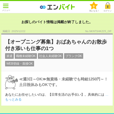
0
メニュー
気になる！
ログイン
お探しのバイト情報は掲載が終了しました。
掲載日 :2025
/
12
/
22
No.NKNTSHKZ25_OP
【オープニング募集】おばあちゃんのお散歩
付き添いも仕事の1つ
派遣
職種未経験OK
社会人未経験OK
ブランクOK
WEB登録・面接OK
≪週3日～OK≫無資格・未経験でも時給1250円～！
土日祝休みもOKです。
あなたにお任せしたいのは、【日常生活のお手伝い】。具体的には
...
もっとみる