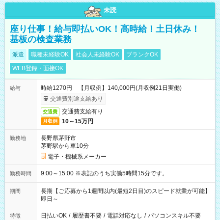
未読
座り仕事！給与即払いOK！高時給！土日休み！
基板の検査業務
派遣
職種未経験OK
社会人未経験OK
ブランクOK
WEB登録・面接OK
時給1270円 【月収例】140,000円(月収例21日実働)
給与
交通費別途支給あり
交通費支給有り
交通費
10～15万円
月収例
長野県茅野市
勤務地
茅野駅から車10分
電子・機械系メーカー
9:00～15:00 ※表記のうち実働5時間15分です。
勤務時間
長期【ご応募から1週間以内(最短2日目)のスピード就業が可能】
期間
即日～
日払いOK
/
履歴書不要
/
電話対応なし
/
パソコンスキル不要
特徴