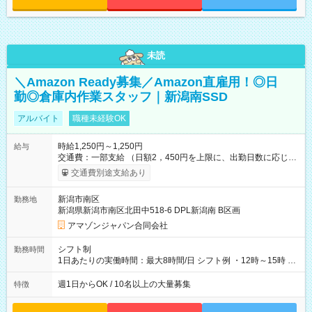
未読
＼Amazon Ready募集／Amazon直雇用！◎日
勤◎倉庫内作業スタッフ｜新潟南SSD
アルバイト
職種未経験OK
時給1,250円～1,250円
給与
交通費：一部支給 （日額2，450円を上限に、出勤日数に応じて
実費支給） ※22:00～翌5:00までは時給25%UP！ ■給与前払い
交通費別途支給あり
制度あり ※前払い額の上限あり、手数料無料（Amazon負担）
そのほか所定の条件が適用されます 【試用期間】試用期間なし
新潟市南区
勤務地
新潟県新潟市南区北田中518-6 DPL新潟南 B区画
アマゾンジャパン合同会社
シフト制
勤務時間
1日あたりの実働時間：最大8時間/日 シフト例 ・12時～15時 入
社後、就業可能シフトをご確認の上、申請してください。
週1日からOK / 10名以上の大量募集
特徴