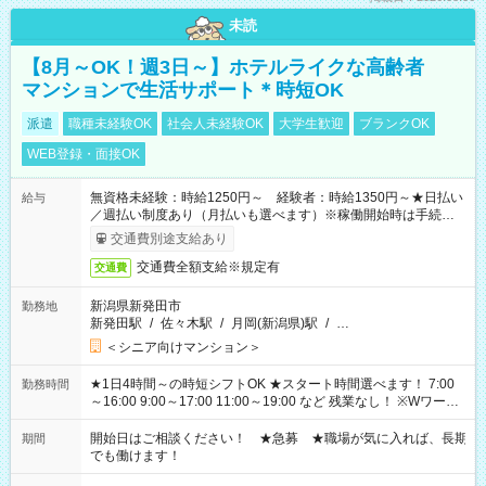
未読
【8月～OK！週3日～】ホテルライクな高齢者
マンションで生活サポート＊時短OK
派遣
職種未経験OK
社会人未経験OK
大学生歓迎
ブランクOK
WEB登録・面接OK
無資格未経験：時給1250円～ 経験者：時給1350円～★日払い
給与
／週払い制度あり（月払いも選べます）※稼働開始時は手続き完
了次第のお支払いとなります。
交通費別途支給あり
交通費全額支給※規定有
交通費
新潟県新発田市
勤務地
新発田駅
/
佐々木駅
/
月岡(新潟県)駅
/
…
＜シニア向けマンション＞
★1日4時間～の時短シフトOK ★スタート時間選べます！ 7:00
勤務時間
～16:00 9:00～17:00 11:00～19:00 など 残業なし！ ※Wワーク
の場合、他のお仕事と合わせ週40時間超の就業はご案内できま
せん ※法令に基づき、週20時間以上勤務は社会保険への加入対
開始日はご相談ください！ ★急募 ★職場が気に入れば、長期
期間
象となります ※労働者派遣法（日雇い派遣の原則禁止）によ
でも働けます！
り、短時間・短期間の就業はご案内が難しい場合があります