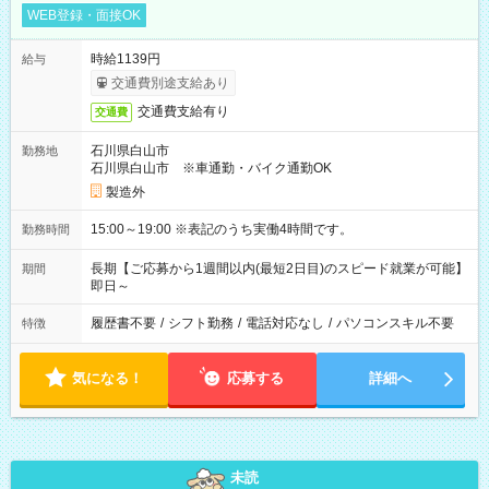
WEB登録・面接OK
時給1139円
給与
交通費別途支給あり
交通費支給有り
交通費
石川県白山市
勤務地
石川県白山市 ※車通勤・バイク通勤OK
製造外
15:00～19:00 ※表記のうち実働4時間です。
勤務時間
長期【ご応募から1週間以内(最短2日目)のスピード就業が可能】
期間
即日～
履歴書不要
/
シフト勤務
/
電話対応なし
/
パソコンスキル不要
特徴
気になる！
応募する
詳細へ
未読