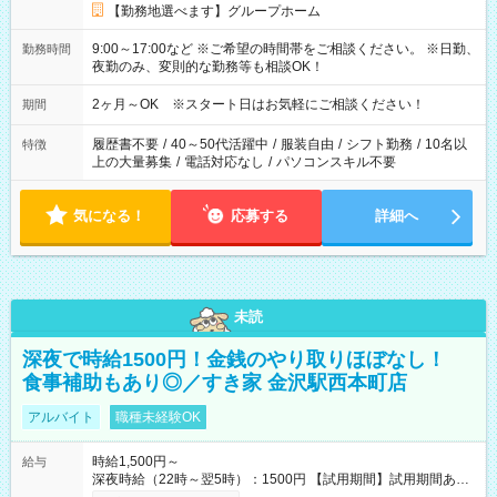
【勤務地選べます】グループホーム
9:00～17:00など ※ご希望の時間帯をご相談ください。 ※日勤、
勤務時間
夜勤のみ、変則的な勤務等も相談OK！
2ヶ月～OK ※スタート日はお気軽にご相談ください！
期間
履歴書不要
/
40～50代活躍中
/
服装自由
/
シフト勤務
/
10名以
特徴
上の大量募集
/
電話対応なし
/
パソコンスキル不要
気になる！
応募する
詳細へ
未読
深夜で時給1500円！金銭のやり取りほぼなし！
食事補助もあり◎／すき家 金沢駅西本町店
アルバイト
職種未経験OK
時給1,500円～
給与
深夜時給（22時～翌5時）：1500円 【試用期間】試用期間あり