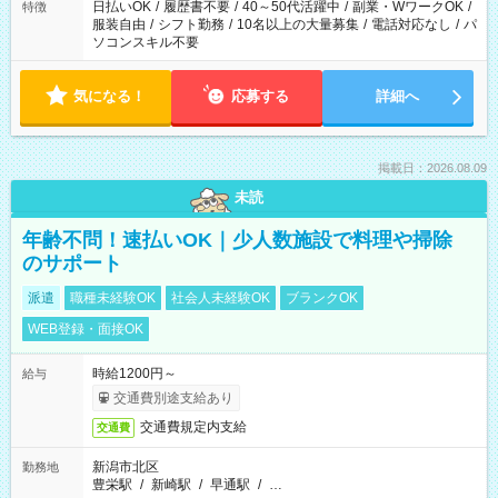
日払いOK
/
履歴書不要
/
40～50代活躍中
/
副業・WワークOK
/
特徴
服装自由
/
シフト勤務
/
10名以上の大量募集
/
電話対応なし
/
パ
ソコンスキル不要
気になる！
応募する
詳細へ
掲載日：2026.08.09
未読
年齢不問！速払いOK｜少人数施設で料理や掃除
のサポート
派遣
職種未経験OK
社会人未経験OK
ブランクOK
WEB登録・面接OK
時給1200円～
給与
交通費別途支給あり
交通費規定内支給
交通費
新潟市北区
勤務地
豊栄駅
/
新崎駅
/
早通駅
/
…