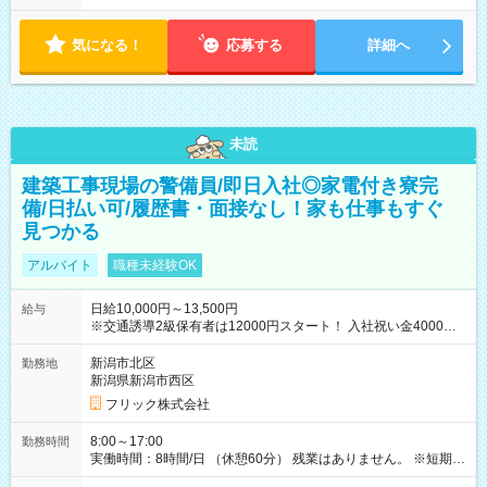
気になる！
応募する
詳細へ
未読
建築工事現場の警備員/即日入社◎家電付き寮完
備/日払い可/履歴書・面接なし！家も仕事もすぐ
見つかる
アルバイト
職種未経験OK
日給10,000円～13,500円
給与
※交通誘導2級保有者は12000円スタート！ 入社祝い金4000円
【試用期間】試用期間なし
新潟市北区
勤務地
新潟県新潟市西区
フリック株式会社
8:00～17:00
勤務時間
実働時間：8時間/日 （休憩60分） 残業はありません。 ※短期の
募集は行っておりません。予めご了承くださいませ。