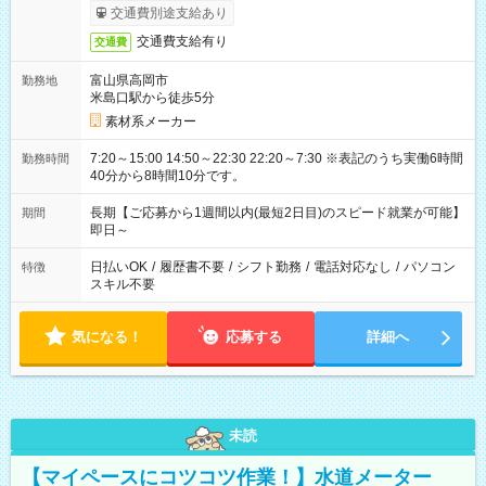
交通費別途支給あり
交通費支給有り
交通費
富山県高岡市
勤務地
米島口駅から徒歩5分
素材系メーカー
7:20～15:00 14:50～22:30 22:20～7:30 ※表記のうち実働6時間
勤務時間
40分から8時間10分です。
長期【ご応募から1週間以内(最短2日目)のスピード就業が可能】
期間
即日～
日払いOK
/
履歴書不要
/
シフト勤務
/
電話対応なし
/
パソコン
特徴
スキル不要
気になる！
応募する
詳細へ
未読
【マイペースにコツコツ作業！】水道メーター