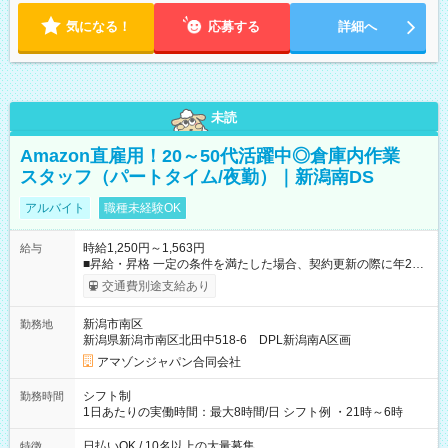
気になる！
応募する
詳細へ
未読
Amazon直雇用！20～50代活躍中◎倉庫内作業
スタッフ（パートタイム/夜勤）｜新潟南DS
アルバイト
職種未経験OK
時給1,250円～1,563円
給与
■昇給・昇格 一定の条件を満たした場合、契約更新の際に年2回
まで昇給の機会があります。 ■正社員登用制度あり ※月末締/翌
交通費別途支給あり
月25日支払い ※時間外手当、別途支給 ※深夜割増賃金 (22:00～
翌5:00までは時給が25%UPします) ☆給与前払い制度有！
新潟市南区
勤務地
☆Amazon直雇用で安定して働けます！ 【試用期間】試用期間
新潟県新潟市南区北田中518-6 DPL新潟南A区画
あり 試用期間の長さ：1週間 雇用形態、給与は本採用時と同じ
です。
アマゾンジャパン合同会社
シフト制
勤務時間
1日あたりの実働時間：最大8時間/日 シフト例 ・21時～6時
日払いOK / 10名以上の大量募集
特徴