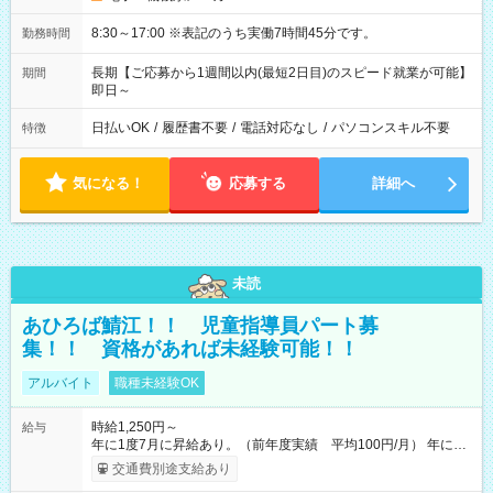
8:30～17:00 ※表記のうち実働7時間45分です。
勤務時間
長期【ご応募から1週間以内(最短2日目)のスピード就業が可能】
期間
即日～
日払いOK
/
履歴書不要
/
電話対応なし
/
パソコンスキル不要
特徴
気になる！
応募する
詳細へ
未読
あひろば鯖江！！ 児童指導員パート募
集！！ 資格があれば未経験可能！！
アルバイト
職種未経験OK
時給1,250円～
給与
年に1度7月に昇給あり。（前年度実績 平均100円/月） 年に2
回賞与あり。 交通費（最大20000円／月） 給与の振り込み日は
交通費別途支給あり
月末です。 【試用期間】試用期間あり 試用期間の長さ：3ヶ月