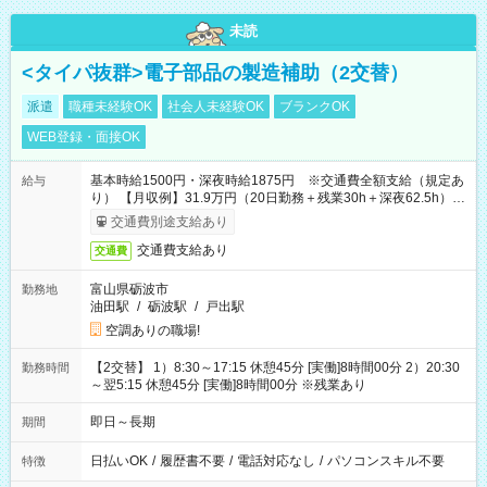
未読
<タイパ抜群>電子部品の製造補助（2交替）
派遣
職種未経験OK
社会人未経験OK
ブランクOK
WEB登録・面接OK
基本時給1500円・深夜時給1875円 ※交通費全額支給（規定あ
給与
り） 【月収例】31.9万円（20日勤務＋残業30h＋深夜62.5h）
※7ヶ月目以降は基本時給1450円となります。
交通費別途支給あり
交通費支給あり
交通費
富山県砺波市
勤務地
油田駅
/
砺波駅
/
戸出駅
空調ありの職場!
【2交替】 1）8:30～17:15 休憩45分 [実働]8時間00分 2）20:30
勤務時間
～翌5:15 休憩45分 [実働]8時間00分 ※残業あり
即日～長期
期間
日払いOK
/
履歴書不要
/
電話対応なし
/
パソコンスキル不要
特徴