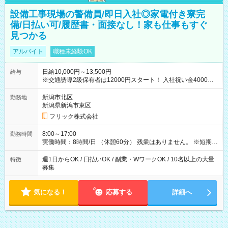
設備工事現場の警備員/即日入社◎家電付き寮完
備/日払い可/履歴書・面接なし！家も仕事もすぐ
見つかる
アルバイト
職種未経験OK
日給10,000円～13,500円
給与
※交通誘導2級保有者は12000円スタート！ 入社祝い金4000円
【試用期間】試用期間なし
新潟市北区
勤務地
新潟県新潟市東区
フリック株式会社
8:00～17:00
勤務時間
実働時間：8時間/日 （休憩60分） 残業はありません。 ※短期の
募集は行っておりません。予めご了承くださいませ。
週1日からOK / 日払いOK / 副業・WワークOK / 10名以上の大量
特徴
募集
気になる！
応募する
詳細へ