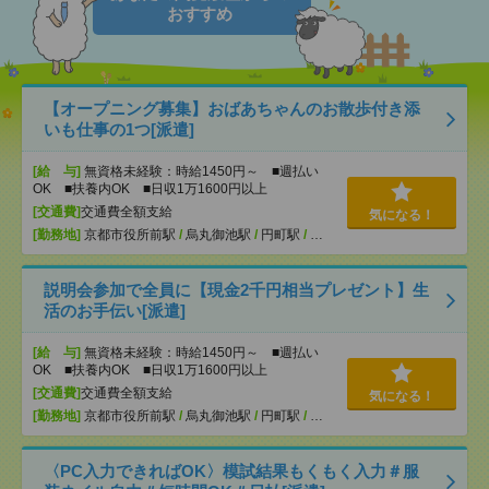
おすすめ
【オープニング募集】おばあちゃんのお散歩付き添
いも仕事の1つ[派遣]
[給 与]
無資格未経験：時給1450円～ ■週払い
OK ■扶養内OK ■日収1万1600円以上
[交通費]
交通費全額支給
気になる！
[勤務地]
京都市役所前駅
/
烏丸御池駅
/
円町駅
/
…
説明会参加で全員に【現金2千円相当プレゼント】生
活のお手伝い[派遣]
[給 与]
無資格未経験：時給1450円～ ■週払い
OK ■扶養内OK ■日収1万1600円以上
[交通費]
交通費全額支給
気になる！
[勤務地]
京都市役所前駅
/
烏丸御池駅
/
円町駅
/
…
〈PC入力できればOK〉模試結果もくもく入力＃服