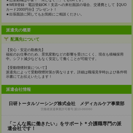
★志望動機は不要！「何となく…」でもOKです。
★WEB登録・電話登録OK！支店への来社面談の場合、交通費として【QUO
カード2000円分】プレゼント！
★出張面談に関してもお気軽にご相談ください。
派遣先の概要
配属先について
【安心・安定の勤務先】
福祉のお仕事のため、景気変動などの影響を受けにくく、現在も積極採用
中。シフト減少などもなく安定して働くことが可能です。
【受動喫煙対策について】
派遣先によって受動喫煙対策が異なります。詳細は職場見学時および条件明
示書にてお伝えいたします！
派遣会社情報
日研トータルソーシング株式会社 メディカルケア事業部
労働者派遣事業許可番号:派13-060060
「こんな風に働きたい」をサポート＊介護職専門の派
遣会社です！