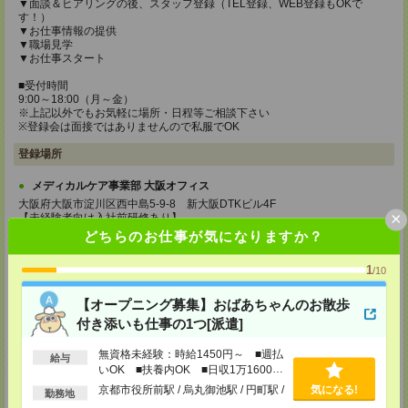
▼面談＆ヒアリングの後、スタッフ登録（TEL登録、WEB登録もOKで
す！）
▼お仕事情報の提供
▼職場見学
▼お仕事スタート
■受付時間
9:00～18:00（月～金）
※上記以外でもお気軽に場所・日程等ご相談下さい
※登録会は面接ではありませんので私服でOK
登録場所
メディカルケア事業部 大阪オフィス
大阪府大阪市淀川区西中島5-9-8 新大阪DTKビル4F
×
【未経験者向け入社前研修あり】
元介護士講師が指導！
どちらのお仕事が気になりますか？
6hの事前研修で安心スタート
時給1,177円＋交通費支給（規定あり）
1
/10
TEL：0120-991-463
MAIL：
tenshoku@nikken-ts.jp
【オープニング募集】おばあちゃんのお散歩
担当：採用担当
付き添いも仕事の1つ[派遣]
メディカルケア事業部 京都オフィス
無資格未経験：時給1450円～ ■週払
給与
京都府京都市下京区東塩小路町843番地2 日本生命京都ヤサカビル5F
いOK ■扶養内OK ■日収1万1600円
TEL：0120-975-927
以上
MAIL：
tenshoku@nikken-ts.jp
京都市役所前駅 / 烏丸御池駅 / 円町駅 /
気になる!
勤務地
担当：採用担当
…