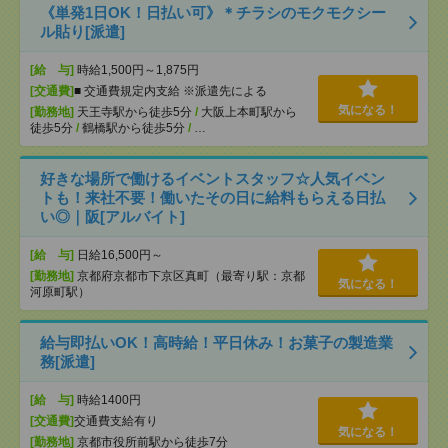
《単発1日OK！日払い可》＊チラシのモクモクシー
ル貼り[派遣]
[給 与]
時給1,500円～1,875円
[交通費]
■ 交通費規定内支給 ※派遣先による
気になる！
[勤務地]
天王寺駅から徒歩5分
/
大阪上本町駅から
徒歩5分
/
鶴橋駅から徒歩5分
/
…
好きな場所で働けるイベントスタッフ☆人気イベン
トも！来社不要！働いたその日に給料もらえる日払
い◎｜阪[アルバイト]
[給 与]
日給16,500円～
[勤務地]
京都府京都市下京区真町（最寄り駅：京都
気になる！
河原町駅）
給与即払いOK！高時給！平日休み！お菓子の製造業
務[派遣]
[給 与]
時給1400円
[交通費]
交通費支給有り
気になる！
[勤務地]
京都市役所前駅から徒歩7分