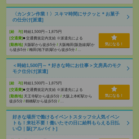
〈カンタン作業！〉スキマ時間にサクッと＊お菓子
の仕分け[派遣]
[給 与]
時給1,500円～1,875円
[交通費]
■ 交通費規定内支給 ※派遣先による
気になる！
[勤務地]
大阪駅から徒歩5分
/
大阪梅田(阪急線)駅か
ら徒歩5分
/
梅田(地下鉄)駅から徒歩5分
/
…
＜時給1,500円～＊好きな時にお仕事＞文房具のモク
モク仕分け[派遣]
[給 与]
時給1,500円～1,875円
[交通費]
■ 交通費規定内支給 ※派遣先による
気になる！
[勤務地]
天王寺駅から徒歩5分
/
大阪上本町駅から
徒歩5分
/
鶴橋駅から徒歩5分
/
…
好きな場所で働けるイベントスタッフ☆人気イベン
トも！来社不要！働いたその日に給料もらえる日払
い◎｜阪[アルバイト]