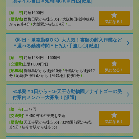
装ネイル自由＃短時間OK＃日払[派遣]
[給 与]
時給1600円
[勤務地]
西梅田駅から徒歩3分
/
大阪梅田(阪神線)駅
気になる！
から徒歩4分
/
大阪駅から徒歩4分
/
…
《即日・単発勤務OK》大人気！書類の封入作業など
＊選べる勤務時間＊日払い手渡し〇[派遣]
[給 与]
時給1284円～1605円
[交通費]
上限1,000円/日
気になる！
[勤務地]
御幣島駅から徒歩10分
/
千船駅から徒歩12
分
/
尼崎(阪神線)駅から【登録地】徒歩1分
/
…
≪単発＊1日から～≫天王寺動物園／ナイトズーの受
付案内メンバー大募集！[派遣]
[給 与]
1177円
[交通費]
1日450円迄の実費を支給
気になる！
[勤務地]
天王寺駅から徒歩5分
/
動物園前駅から徒
歩5分
/
新今宮駅から徒歩5分