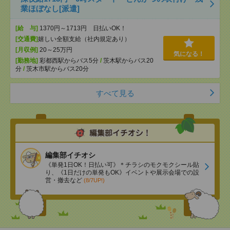
業ほぼなし[派遣]
[給 与]
1370円～1713円 日払いOK！
[交通費]
嬉しい全額支給（社内規定あり）
[月収例]
20～25万円
気になる！
[勤務地]
彩都西駅からバス5分
/
茨木駅からバス20
分
/
茨木市駅からバス20分
すべて見る
編集部イチオシ
《単発1日OK！日払い可》＊チラシのモクモクシール貼
り、《1日だけの単発もOK》イベントや展示会場での設
営・撤去など
(8/7UP!)