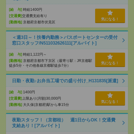
[給 与]
時給1400円
[交通費]
交通費支給有り
気になる！
[勤務地]
京都府京都市伏見区
＜週3日～！扶養内勤務＞パスポートセンターの受付
窓口スタッフ/N511032626111[アルバイト]
[給 与]
時給1,122円～
[勤務地]
京都府京都市下京区（最寄り駅：JR京都駅
気になる！
徒歩5分・その他各線京都駅徒歩7分）
日勤・夜勤♪お弁当工場での盛り付け_H131835[派遣]
[給 与]
1400円
[交通費]
上限あり(月額)30,000円
気になる！
[勤務地]
大久保(京都府)駅から車15分
夜勤スタッフ！（京都桂） 週1日からOK！交通費
支給あり！[アルバイト]