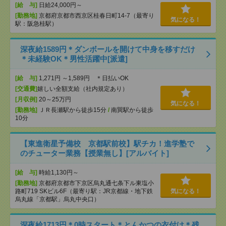
[給 与]
日給24,000円～
[勤務地]
京都府京都市西京区桂春日町14-7（最寄り
気になる！
駅：阪急桂駅）
深夜給1589円＊ダンボールを開けて中身を移すだけ
＊未経験OK＊男性活躍中[派遣]
[給 与]
1,271円 ～1,589円 ＊日払いOK
[交通費]
嬉しい全額支給（社内規定あり）
[月収例]
20～25万円
気になる！
[勤務地]
ＪＲ長瀬駅から徒歩15分
/
南巽駅から徒歩
10分
【東進衛星予備校 京都駅前校】駅チカ！進学塾で
のチューター業務【授業無し】[アルバイト]
[給 与]
時給1,130円～
[勤務地]
京都府京都市下京区烏丸通七条下ル東塩小
路町719 SKビル6F（最寄り駅：JR京都線・地下鉄
気になる！
烏丸線「京都駅」烏丸中央口）
深夜給1713円＊0時スタート＊とんかつの衣付け＊残