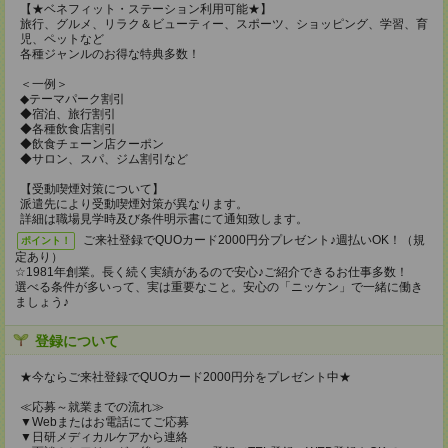
【★ベネフィット・ステーション利用可能★】
旅行、グルメ、リラク＆ビューティー、スポーツ、ショッピング、学習、育
児、ペットなど
各種ジャンルのお得な特典多数！
＜一例＞
◆テーマパーク割引
◆宿泊、旅行割引
◆各種飲食店割引
◆飲食チェーン店クーポン
◆サロン、スパ、ジム割引など
【受動喫煙対策について】
派遣先により受動喫煙対策が異なります。
詳細は職場見学時及び条件明示書にて通知致します。
ご来社登録でQUOカード2000円分プレゼント♪週払いOK！（規
ポイント！
定あり）
☆1981年創業。長く続く実績があるので安心♪ご紹介できるお仕事多数！
選べる条件が多いって、実は重要なこと。安心の「ニッケン」で一緒に働き
ましょう♪
登録について
★今ならご来社登録でQUOカード2000円分をプレゼント中★
≪応募～就業までの流れ≫
▼Webまたはお電話にてご応募
▼日研メディカルケアから連絡