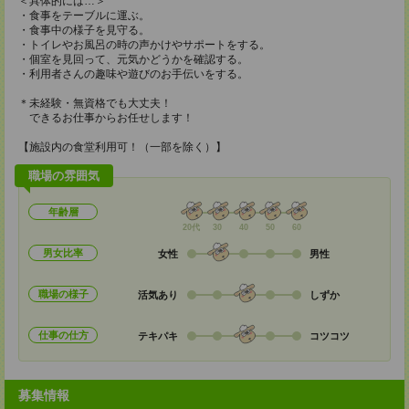
＜具体的には…＞
・食事をテーブルに運ぶ。
・食事中の様子を見守る。
・トイレやお風呂の時の声かけやサポートをする。
・個室を見回って、元気かどうかを確認する。
・利用者さんの趣味や遊びのお手伝いをする。
＊未経験・無資格でも大丈夫！
できるお仕事からお任せします！
【施設内の食堂利用可！（一部を除く）】
職場の雰囲気
年齢層
20代
30
40
50
60
男女比率
女性
男性
職場の様子
活気あり
しずか
仕事の仕方
テキパキ
コツコツ
募集情報