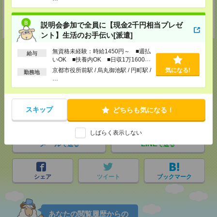
登録交通費
説明会参加で全員に【現金2千円相当プレゼ
★今ならご来社登録でQUOカード2000円分をプレゼント中★
ント】生活のお手伝い[派遣]
無資格未経験：時給1450円～ ■週払
給与
いOK ■扶養内OK ■日収1万1600円
以上
京都市役所前駅 / 烏丸御池駅 / 円町駅 /
気になる!
勤務地
応募ページへ
…
スキップ
どちらも気になる！
気になる！
電話応募
しばらく表示しない
メール
LINE
で送る
で送る
シェア
ツイート
ブックマーク
あなたの閲覧履歴からの