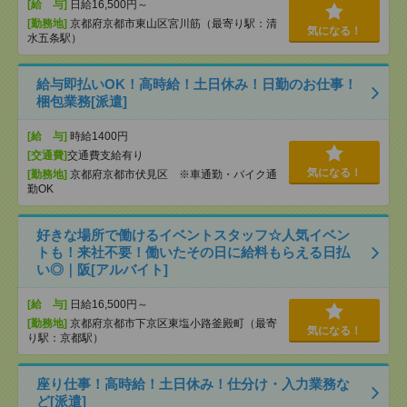
[給 与]
日給16,500円～
[勤務地]
京都府京都市東山区宮川筋（最寄り駅：清
気になる！
水五条駅）
給与即払いOK！高時給！土日休み！日勤のお仕事！
梱包業務[派遣]
[給 与]
時給1400円
[交通費]
交通費支給有り
気になる！
[勤務地]
京都府京都市伏見区 ※車通勤・バイク通
勤OK
好きな場所で働けるイベントスタッフ☆人気イベン
トも！来社不要！働いたその日に給料もらえる日払
い◎｜阪[アルバイト]
[給 与]
日給16,500円～
[勤務地]
京都府京都市下京区東塩小路釜殿町（最寄
気になる！
り駅：京都駅）
座り仕事！高時給！土日休み！仕分け・入力業務な
ど[派遣]