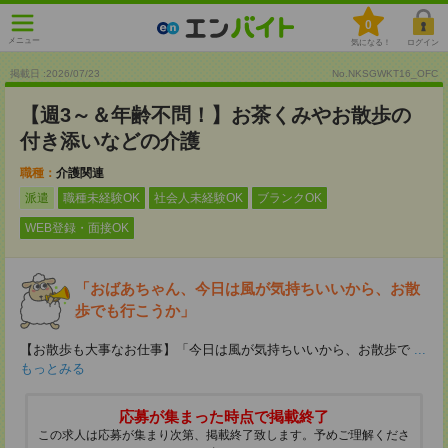
0
メニュー
気になる！
ログイン
掲載日 :2026
/
07
/
23
No.NKSGWKT16_OFC
【週3～＆年齢不問！】お茶くみやお散歩の
付き添いなどの介護
職種：
介護関連
派遣
職種未経験OK
社会人未経験OK
ブランクOK
WEB登録・面接OK
「おばあちゃん、今日は風が気持ちいいから、お散
歩でも行こうか」
【お散歩も大事なお仕事】「今日は風が気持ちいいから、お散歩で
...
もっとみる
応募が集まった時点で掲載終了
この求人は応募が集まり次第、掲載終了致します。予めご理解くださ