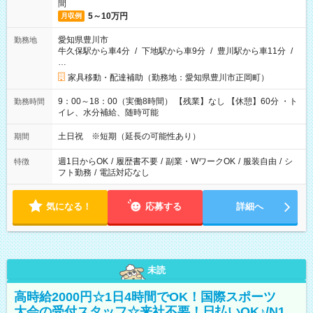
間
5～10万円
月収例
愛知県豊川市
勤務地
牛久保駅から車4分
/
下地駅から車9分
/
豊川駅から車11分
/
…
家具移動・配達補助（勤務地：愛知県豊川市正岡町）
9：00～18：00（実働8時間） 【残業】なし 【休憩】60分 ・ト
勤務時間
イレ、水分補給、随時可能
土日祝 ※短期（延長の可能性あり）
期間
週1日からOK
/
履歴書不要
/
副業・WワークOK
/
服装自由
/
シ
特徴
フト勤務
/
電話対応なし
気になる！
応募する
詳細へ
未読
高時給2000円☆1日4時間でOK！国際スポーツ
大会の受付スタッフ☆来社不要！日払いOK♪/N1