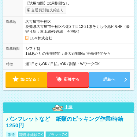
【試用期間】試用期間なし
交通費別途支給あり
名古屋市千種区
勤務地
愛知県名古屋市千種区今池3丁目12-21ほそぐち今池ビル4F（最
寄り駅：東山線/桜通線 今池駅）
LGM株式会社
シフト制
勤務時間
1日あたりの実働時間：最大8時間/日 実働4時間から
週1日からOK / 日払いOK / 副業・WワークOK
特徴
気になる！
応募する
詳細へ
未読
パンフレットなど 紙類のピッキング作業/時給
1250円
派遣
職種未経験OK
ブランクOK