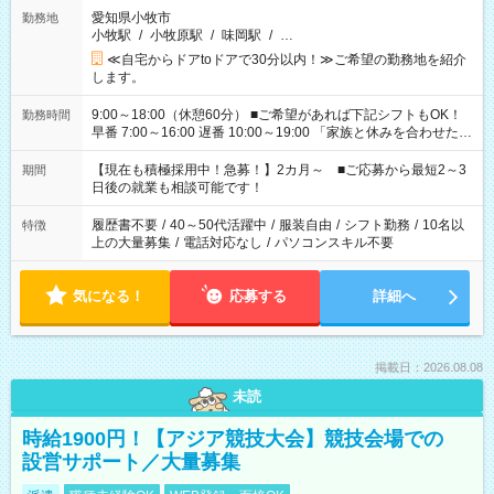
愛知県小牧市
勤務地
小牧駅
/
小牧原駅
/
味岡駅
/
…
≪自宅からドアtoドアで30分以内！≫ご希望の勤務地を紹介
します。
9:00～18:00（休憩60分） ■ご希望があれば下記シフトもOK！
勤務時間
早番 7:00～16:00 遅番 10:00～19:00 「家族と休みを合わせた
い」 「余裕を持って夕飯の準備がしたい」 「できれば残業はし
たくない」 など、ご希望を教えてくださいね。 ※Wワーク希望
【現在も積極採用中！急募！】2カ月～ ■ご応募から最短2～3
期間
の方へ 今ご覧のお仕事で希望する勤務時間と、もう1つのお仕事
日後の就業も相談可能です！
の勤務時間。 合計で週40時間を超える場合は応募できません。
履歴書不要
/
40～50代活躍中
/
服装自由
/
シフト勤務
/
10名以
特徴
上の大量募集
/
電話対応なし
/
パソコンスキル不要
気になる！
応募する
詳細へ
掲載日：2026.08.08
未読
時給1900円！【アジア競技大会】競技会場での
設営サポート／大量募集