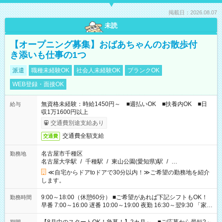
掲載日：2026.08.07
未読
【オープニング募集】おばあちゃんのお散歩付
き添いも仕事の1つ
派遣
職種未経験OK
社会人未経験OK
ブランクOK
WEB登録・面接OK
無資格未経験：時給1450円～ ■週払いOK ■扶養内OK ■日
給与
収1万1600円以上
交通費別途支給あり
交通費全額支給
交通費
名古屋市千種区
勤務地
名古屋大学駅
/
千種駅
/
東山公園(愛知県)駅
/
…
≪自宅からドアtoドアで30分以内！≫ご希望の勤務地を紹介
します。
9:00～18:00（休憩60分） ■ご希望があれば下記シフトもOK！
勤務時間
早番 7:00～16:00 遅番 10:00～19:00 夜勤 16:30～翌9:30 「家族
と休みを合わせたい」 「余裕を持って夕飯の準備がしたい」
「できれば残業はしたくない」 など、ご希望を教えてください