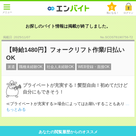
0
メニュー
気になる！
ログイン
お探しのバイト情報は掲載が終了しました。
掲載日 :2025
/
11
/
07
No.SCOST6190756-T2
【時給1480円】フォークリフト作業/日払い
OK
派遣
職種未経験OK
社会人未経験OK
WEB登録・面接OK
プライベートが充実する！髪型自由！初めてだけど
自分にもできそう！
≪プライベートが充実する≫場合によってはお願いすることもあり
...
もっとみる
あなたの閲覧履歴からのオススメ