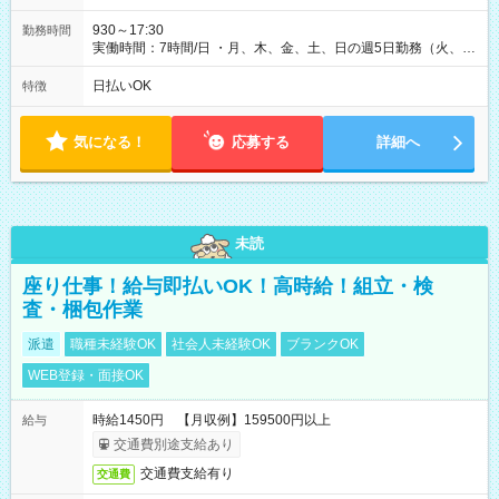
930～17:30
勤務時間
実働時間：7時間/日 ・月、木、金、土、日の週5日勤務（火、水
は固定休です／夏季、年末年始等、長期休暇有り！） ・ワンシ
フト！ 残業ほぼナシ（0～5h/月）
日払いOK
特徴
気になる！
応募する
詳細へ
未読
座り仕事！給与即払いOK！高時給！組立・検
査・梱包作業
派遣
職種未経験OK
社会人未経験OK
ブランクOK
WEB登録・面接OK
時給1450円 【月収例】159500円以上
給与
交通費別途支給あり
交通費支給有り
交通費