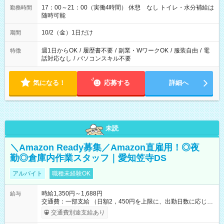
17：00～21：00（実働4時間） 休憩 なし トイレ・水分補給は
勤務時間
随時可能
10/2（金）1日だけ
期間
週1日からOK
/
履歴書不要
/
副業・WワークOK
/
服装自由
/
電
特徴
話対応なし
/
パソコンスキル不要
気になる！
応募する
詳細へ
未読
＼Amazon Ready募集／Amazon直雇用！◎夜
勤◎倉庫内作業スタッフ｜愛知笠寺DS
アルバイト
職種未経験OK
時給1,350円～1,688円
給与
交通費：一部支給 （日額2，450円を上限に、出勤日数に応じて
実費支給） ※22:00～翌5:00までは時給25%UP！ ■給与前払い
交通費別途支給あり
制度あり ※前払い額の上限あり、手数料無料（Amazon負担）