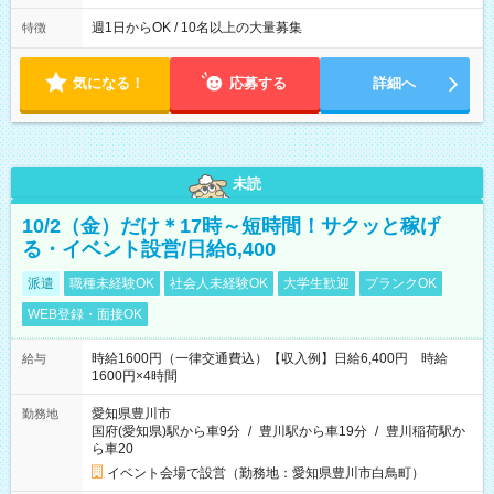
社後、就業可能シフトをご確認の上、申請してください。
週1日からOK / 10名以上の大量募集
特徴
気になる！
応募する
詳細へ
未読
10/2（金）だけ＊17時～短時間！サクッと稼げ
る・イベント設営/日給6,400
派遣
職種未経験OK
社会人未経験OK
大学生歓迎
ブランクOK
WEB登録・面接OK
時給1600円（一律交通費込）【収入例】日給6,400円 時給
給与
1600円×4時間
愛知県豊川市
勤務地
国府(愛知県)駅から車9分
/
豊川駅から車19分
/
豊川稲荷駅か
ら車20
イベント会場で設営（勤務地：愛知県豊川市白鳥町）