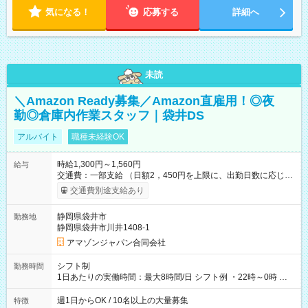
気になる！
応募する
詳細へ
未読
＼Amazon Ready募集／Amazon直雇用！◎夜
勤◎倉庫内作業スタッフ｜袋井DS
アルバイト
職種未経験OK
時給1,300円～1,560円
給与
交通費：一部支給 （日額2，450円を上限に、出勤日数に応じて
実費支給） ※22:00～翌5:00までは時給25%UP！ ■給与前払い
交通費別途支給あり
制度あり ※前払い額の上限あり、手数料無料（Amazon負担）
そのほか所定の条件が適用されます 【試用期間】試用期間なし
静岡県袋井市
勤務地
静岡県袋井市川井1408-1
アマゾンジャパン合同会社
シフト制
勤務時間
1日あたりの実働時間：最大8時間/日 シフト例 ・22時～0時 入
社後、就業可能シフトをご確認の上、申請してください。
週1日からOK / 10名以上の大量募集
特徴