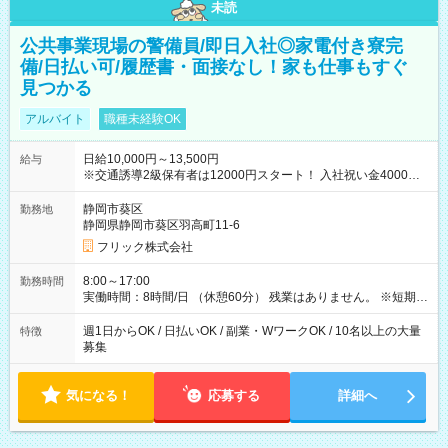
未読
公共事業現場の警備員/即日入社◎家電付き寮完
備/日払い可/履歴書・面接なし！家も仕事もすぐ
見つかる
アルバイト
職種未経験OK
日給10,000円～13,500円
給与
※交通誘導2級保有者は12000円スタート！ 入社祝い金4000円
【試用期間】試用期間なし
静岡市葵区
勤務地
静岡県静岡市葵区羽高町11-6
フリック株式会社
8:00～17:00
勤務時間
実働時間：8時間/日 （休憩60分） 残業はありません。 ※短期の
募集は行っておりません。予めご了承くださいませ。
週1日からOK / 日払いOK / 副業・WワークOK / 10名以上の大量
特徴
募集
気になる！
応募する
詳細へ