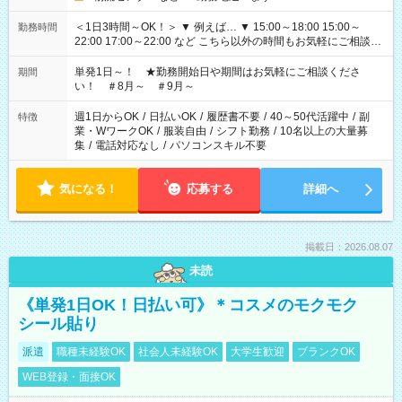
＜1日3時間～OK！＞ ▼ 例えば… ▼ 15:00～18:00 15:00～
勤務時間
22:00 17:00～22:00 など こちら以外の時間もお気軽にご相談く
ださい！
単発1日～！ ★勤務開始日や期間はお気軽にご相談くださ
期間
い！ ＃8月～ ＃9月～
週1日からOK
/
日払いOK
/
履歴書不要
/
40～50代活躍中
/
副
特徴
業・WワークOK
/
服装自由
/
シフト勤務
/
10名以上の大量募
集
/
電話対応なし
/
パソコンスキル不要
気になる！
応募する
詳細へ
掲載日：2026.08.07
未読
《単発1日OK！日払い可》＊コスメのモクモク
シール貼り
派遣
職種未経験OK
社会人未経験OK
大学生歓迎
ブランクOK
WEB登録・面接OK