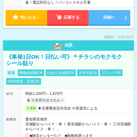
集
/
電話対応なし
/
パソコンスキル不要
気になる！
応募する
詳細へ
掲載日：2026.08.07
未読
《単発1日OK！日払い可》＊チラシのモクモク
シール貼り
派遣
職種未経験OK
社会人未経験OK
大学生歓迎
ブランクOK
WEB登録・面接OK
時給1,200円～1,625円
給与
交通費別途支給あり
■ 交通費規定内支給 ※派遣先による
交通費
愛知県安城市
勤務地
安城駅からバイク・車
/
新安城駅からバイク・車
/
三河安城駅
からバイク・車
/
…
■物流センターなど ■勤務地選べます