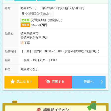
時給1250円 日額平均8750円/月額17万5000円
給与
交通費別途支給あり
交通費支給（規定あり）
交通費
15～20万円
月収例
岐阜県岐阜市
勤務地
西岐阜駅から車10分
工場
【日勤】5勤2休 10:00～18:00（実働7時間00分/休憩60分）
勤務時間
・長期 ・即日スタートOK！
期間
電話対応なし
特徴
気になる！
応募する
詳細へ