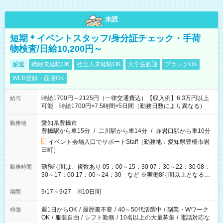
未読
短期＊イベントスタッフ/身分証チェック・手荷
物検査/日給10,200円～
派遣
職種未経験OK
社会人未経験OK
大学生歓迎
ブランクOK
WEB登録・面接OK
時給1700円～2125円（一律交通費込）【収入例】6.3万円以上
給与
可能 時給1700円×7.5時間×5日間（勤務日数により異なる）
愛知県豊橋市
勤務地
豊橋駅から車15分
/
二川駅から車14分
/
赤岩口駅から車10分
イベント会場入口でサポートStaff（勤務地：愛知県豊橋市岩
田町）
勤務時間は、複数あり 05：00～15：30 07：30～22：30 08：
勤務時間
30～17：00 17：00～24：30 など ※実働8時間以上となる勤
務もあります。 【休憩】60分+他休憩あり 交替で取得します。
安全面に配慮しこまめな休憩があります。
9/17～9/27 ※10日間
期間
週1日からOK
/
履歴書不要
/
40～50代活躍中
/
副業・Wワーク
特徴
OK
/
服装自由
/
シフト勤務
/
10名以上の大量募集
/
電話対応な