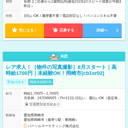
長期【ご応募から1週間以内(最短2日目)のスピード就業が可能】
期間
即日～
日払いOK
/
履歴書不要
/
電話対応なし
/
パソコンスキル不要
特徴
気になる！
応募する
詳細へ
未読
レア求人！［物件の写真撮影］8月スタート｜高
時給1700円｜未経験OK！岡崎市(cb1sr02)
アルバイト
職種未経験OK
時給1,700円～1,700円
給与
月収例：24万9900円（7h×21日) 日払い、週払いOK（規定有
り） 【試用期間】試用期間なし
交通費別途支給あり
愛知県岡崎市
勤務地
愛知県岡崎市（最寄り駅：東岡崎）
パーソルマーケティング株式会社