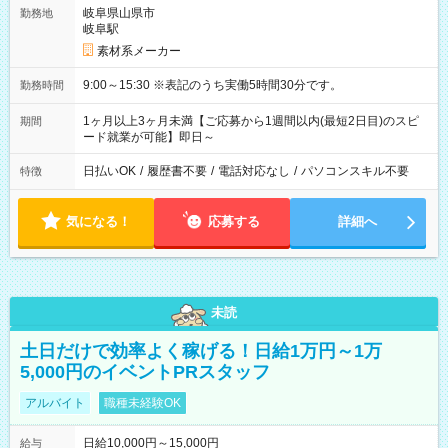
岐阜県山県市
勤務地
岐阜駅
素材系メーカー
9:00～15:30 ※表記のうち実働5時間30分です。
勤務時間
1ヶ月以上3ヶ月未満【ご応募から1週間以内(最短2日目)のスピ
期間
ード就業が可能】即日～
日払いOK
/
履歴書不要
/
電話対応なし
/
パソコンスキル不要
特徴
気になる！
応募する
詳細へ
未読
土日だけで効率よく稼げる！日給1万円～1万
5,000円のイベントPRスタッフ
アルバイト
職種未経験OK
日給10,000円～15,000円
給与