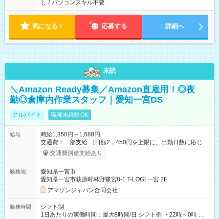
し
/
パソコンスキル不要
気になる！
応募する
詳細へ
未読
＼Amazon Ready募集／Amazon直雇用！◎夜
勤◎倉庫内作業スタッフ｜愛知一宮DS
アルバイト
職種未経験OK
時給1,350円～1,688円
給与
交通費：一部支給 （日額2，450円を上限に、出勤日数に応じて
実費支給） ※22:00～翌5:00までは時給25%UP！ ■給与前払い
交通費別途支給あり
制度あり ※前払い額の上限あり、手数料無料（Amazon負担）
そのほか所定の条件が適用されます 【試用期間】試用期間なし
愛知県一宮市
勤務地
愛知県一宮市萩原町林野鷺宮8-1 T-LOGI 一宮 2F
アマゾンジャパン合同会社
シフト制
勤務時間
1日あたりの実働時間：最大8時間/日 シフト例 ・22時～0時 入