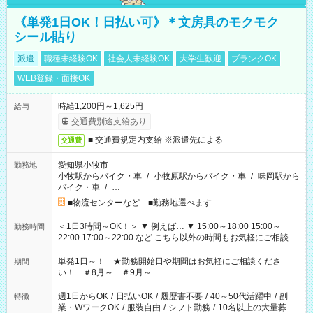
《単発1日OK！日払い可》＊文房具のモクモク
シール貼り
派遣
職種未経験OK
社会人未経験OK
大学生歓迎
ブランクOK
WEB登録・面接OK
時給1,200円～1,625円
給与
交通費別途支給あり
■ 交通費規定内支給 ※派遣先による
交通費
愛知県小牧市
勤務地
小牧駅からバイク・車
/
小牧原駅からバイク・車
/
味岡駅から
バイク・車
/
…
■物流センターなど ■勤務地選べます
＜1日3時間～OK！＞ ▼ 例えば… ▼ 15:00～18:00 15:00～
勤務時間
22:00 17:00～22:00 など こちら以外の時間もお気軽にご相談く
ださい！
単発1日～！ ★勤務開始日や期間はお気軽にご相談くださ
期間
い！ ＃8月～ ＃9月～
週1日からOK
/
日払いOK
/
履歴書不要
/
40～50代活躍中
/
副
特徴
業・WワークOK
/
服装自由
/
シフト勤務
/
10名以上の大量募