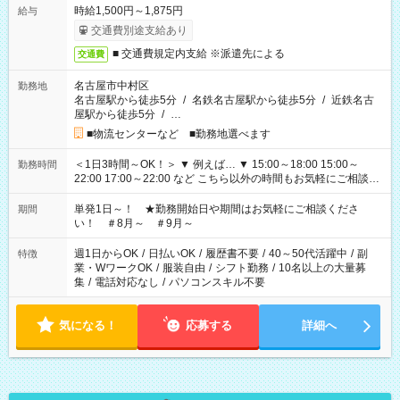
時給1,500円～1,875円
給与
交通費別途支給あり
■ 交通費規定内支給 ※派遣先による
交通費
名古屋市中村区
勤務地
名古屋駅から徒歩5分
/
名鉄名古屋駅から徒歩5分
/
近鉄名古
屋駅から徒歩5分
/
…
■物流センターなど ■勤務地選べます
＜1日3時間～OK！＞ ▼ 例えば… ▼ 15:00～18:00 15:00～
勤務時間
22:00 17:00～22:00 など こちら以外の時間もお気軽にご相談く
ださい！
単発1日～！ ★勤務開始日や期間はお気軽にご相談くださ
期間
い！ ＃8月～ ＃9月～
週1日からOK
/
日払いOK
/
履歴書不要
/
40～50代活躍中
/
副
特徴
業・WワークOK
/
服装自由
/
シフト勤務
/
10名以上の大量募
集
/
電話対応なし
/
パソコンスキル不要
気になる！
応募する
詳細へ