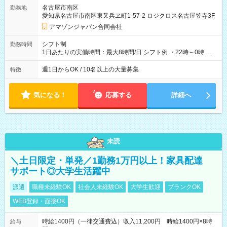
そのほか所定の条件が適用されます 【試用期間】試用期間なし
名古屋市南区
勤務地
愛知県名古屋市南区東又兵ヱ町1-57-2 ロジクロス名古屋笠寺3F
アマゾンジャパン合同会社
シフト制
勤務時間
1日あたりの実働時間：最大8時間/日 シフト例 ・22時～0時 入
社後、就業可能シフトをご確認の上、申請してください。
週1日からOK / 10名以上の大量募集
特徴
気になる！
応募する
詳細へ
未読
＼土日限定・単発／1勤務1万円以上！家具配達
サポート◎大学生活躍中
派遣
職種未経験OK
社会人未経験OK
大学生歓迎
ブランクOK
WEB登録・面接OK
時給1400円（一律交通費込）収入11,200円 時給1400円×8時
給与