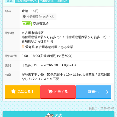
派遣
職種未経験OK
WEB登録・面接OK
時給1900円
給与
交通費別途支給あり
交通費支給
交通費
名古屋市瑞穂区
勤務地
瑞穂運動場東駅から徒歩7分
/
瑞穂運動場西駅から徒歩10分
/
新瑞橋駅から徒歩10分
愛知県 名古屋市瑞穂区にある企業
9:00～18:00(実働:8時間) (休憩60分)
勤務時間
【急募】即日～2026/9/30 ★8月～OK！
期間
履歴書不要
/
40～50代活躍中
/
10名以上の大量募集
/
電話対応
特徴
なし
/
パソコンスキル不要
気になる！
応募する
詳細へ
掲載日：2026.08.07
未読