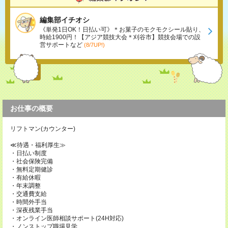
編集部イチオシ
《単発1日OK！日払い可》＊お菓子のモクモクシール貼り、
時給1900円！【アジア競技大会＊刈谷市】競技会場での設
営サポートなど
(8/7UP!)
お仕事の概要
リフトマン(カウンター)
≪待遇・福利厚生≫
・日払い制度
・社会保険完備
・無料定期健診
・有給休暇
・年末調整
・交通費支給
・時間外手当
・深夜残業手当
・オンライン医師相談サポート(24H対応)
・ノンストップ職場見学