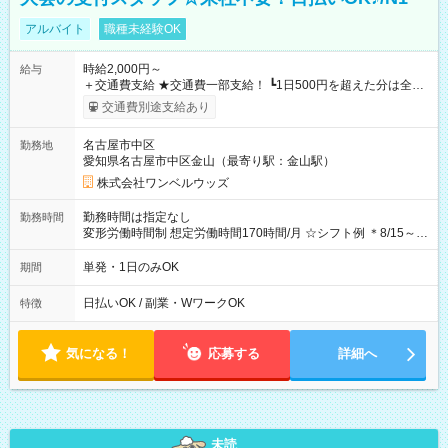
アルバイト
職種未経験OK
時給2,000円～
給与
＋交通費支給 ★交通費一部支給！ ┗1日500円を超えた分は全額
支給！ ※往復500円以内の方は自己負担となります ★日払い
交通費別途支給あり
OK！（規定あり） ┗働いたその日に現金GET♪ お仕事後はコン
ビニATMから 日払い分を引き落とせます！ 【試用期間】試用
名古屋市中区
勤務地
期間なし
愛知県名古屋市中区金山（最寄り駅：金山駅）
株式会社ワンベルウッズ
勤務時間は指定なし
勤務時間
変形労働時間制 想定労働時間170時間/月 ☆シフト例 ＊8/15～
10/26 全日共通 08：00～12：00 17：00～21：00 ＊8/31
～9/19のみ下記シフトもあります！ 12：00～16：00 ＊9/6～
単発・1日のみOK
期間
10/6、10/11～26のみ下記シフトもあります！ 07：00～11：
00
日払いOK / 副業・WワークOK
特徴
気になる！
応募する
詳細へ
未読