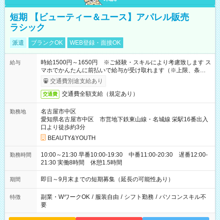
短期 【ビューティー＆ユース】アパレル販売
ラシック
派遣
ブランクOK
WEB登録・面接OK
時給1500円～1650円 ※ご経験・スキルにより考慮致します ス
給与
マホでかんたんに前払いで給与が受け取れます（※上限、条件
あり）
交通費別途支給あり
交通費全額支給（規定あり）
交通費
名古屋市中区
勤務地
愛知県名古屋市中区 市営地下鉄東山線・名城線 栄駅16番出入
口より徒歩約3分
BEAUTY&YOUTH
10:00～21:30 早番10:00-19:30 中番11:00-20:30 遅番12:00-
勤務時間
21:30 実働8時間 休憩1.5時間
即日～9月末までの短期募集（延長の可能性あり）
期間
副業・WワークOK
/
服装自由
/
シフト勤務
/
パソコンスキル不
特徴
要