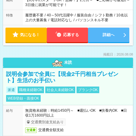
【8月中のスタートOK！急募！】2カ月～ ■ご応募から最短2～
期間
ね。 ※Wワーク希望の方へ 今ご覧のお仕事で希望する勤務時間
3日後に就業が可能です！
と、もう1つのお仕事の勤務時間。 合計で週40時間を超える場
合は応募できません。
履歴書不要
/
40～50代活躍中
/
服装自由
/
シフト勤務
/
10名以
特徴
上の大量募集
/
電話対応なし
/
パソコンスキル不要
気になる！
応募する
詳細へ
掲載日：2026.08.08
未読
説明会参加で全員に【現金2千円相当プレゼン
ト】生活のお手伝い
派遣
職種未経験OK
社会人未経験OK
ブランクOK
WEB登録・面接OK
無資格未経験：時給1450円～ ■週払いOK ■扶養内OK ■日
給与
収1万1600円以上
交通費別途支給あり
交通費全額支給
交通費