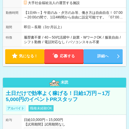
大手社会福祉法人の運営する施設
【1日4h～】午前のみ・夕方のみ等、働き方は自由自在！ 07:00
勤務時間
～20:00の間で、1日4時間から自由に設定可能です。 「07:00～
11:00の午前だけ」「16:00～20:00の夕方だけ」など、生活に合
わせたオーダーメイドが叶います。フルタイム（実働8h）も大
即日～長期（3か月以上）
期間
歓迎。ReSolveが間に入り、あなたと施設様の双方が納得でき
る最適な時間帯を丁寧に整えます。
履歴書不要
/
40～50代活躍中
/
副業・WワークOK
/
服装自由
/
特徴
シフト勤務
/
電話対応なし
/
パソコンスキル不要
気になる！
応募する
詳細へ
未読
土日だけで効率よく稼げる！日給1万円～1万
5,000円のイベントPRスタッフ
アルバイト
職種未経験OK
日給10,000円～15,000円
給与
【試用期間】試用期間なし