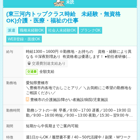
未読
(東三河内トップクラス時給 未経験・無資格
OK)介護・医療・福祉の仕事
派遣
職種未経験OK
社会人未経験OK
ブランクOK
WEB登録・面接OK
時給1300～1600円 ※勤務地・お持ちの 資格・経験により異
給与
なる ※深夜割増あり 有資格者は優遇します！ ●初任者研修(ヘル
パー2級) ：時給1400円以上 ●看護師 ：時給2000円以上
交通費別途支給あり
全額支給
交通費
愛知県豊橋市
勤務地
＼豊橋市内各地でおしごとアリ／ ＼お気軽にご希望の勤務地を
ご相談ください／
豊橋市の介護施設/障がい者施設/病院/児童施設
勤務シフトの一例 早番／8:00～17:00 遅番／10:00～19:00 日
勤務時間
勤／9:00～16:00 時短／9:00～13:00 夜勤／15:30～翌9:00 午後
勤務／12:00～21:00
短期から中長期までご案内可能
期間
週1日からOK
/
履歴書不要
/
40～50代活躍中
/
副業・Wワーク
特徴