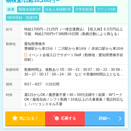
物検査/日給10,200円～
派遣
職種未経験OK
社会人未経験OK
大学生歓迎
ブランクOK
WEB登録・面接OK
時給1700円～2125円（一律交通費込）【収入例】6.3万円以上
給与
可能 時給1700円×7.5時間×5日間（勤務日数により異なる）
愛知県豊橋市
勤務地
豊橋駅から車15分
/
二川駅から車14分
/
赤岩口駅から車10分
イベント会場入口でサポートStaff（勤務地：愛知県豊橋市岩
田町）
勤務時間は、複数あり 05：00～15：30 07：30～22：30 08：
勤務時間
30～17：00 17：00～24：30 など ※実働8時間以上となる勤
務もあります。 【休憩】60分+他休憩あり 交替で取得します。
安全面に配慮しこまめな休憩があります。
9/17～9/27 ※10日間
期間
週1日からOK
/
履歴書不要
/
40～50代活躍中
/
副業・Wワーク
特徴
OK
/
服装自由
/
シフト勤務
/
10名以上の大量募集
/
電話対応な
し
/
パソコンスキル不要
気になる！
応募する
詳細へ