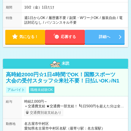
10/2（金）1日だけ
期間
週1日からOK
/
履歴書不要
/
副業・WワークOK
/
服装自由
/
電
特徴
話対応なし
/
パソコンスキル不要
気になる！
応募する
詳細へ
未読
高時給2000円☆1日4時間でOK！国際スポーツ
大会の受付スタッフ☆来社不要！日払いOK♪/N1
アルバイト
職種未経験OK
時給2,000円～
給与
＋交通費支給 ★交通費一部支給！ ┗1日500円を超えた分は全額
支給！ ※往復500円以内の方は自己負担となります ★日払い
交通費別途支給あり
OK！（規定あり） ┗働いたその日に現金GET♪ お仕事後はコン
ビニATMから 日払い分を引き落とせます！ 【試用期間】試用
名古屋市中村区
勤務地
期間なし
愛知県名古屋市中村区名駅（最寄り駅：名古屋駅）