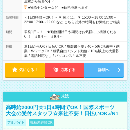
屋駅から徒歩5分
/
…
■物流センターなど ■勤務地選べます
＜1日3時間～OK！＞ ▼ 例えば… ▼ 15:00～18:00 15:00～
勤務時間
22:00 17:00～22:00 など こちら以外の時間もお気軽にご相談く
ださい！
単発1日～！ ★勤務開始日や期間はお気軽にご相談くださ
期間
い！ ＃8月～ ＃9月～
週1日からOK
/
日払いOK
/
履歴書不要
/
40～50代活躍中
/
副
特徴
業・WワークOK
/
服装自由
/
シフト勤務
/
10名以上の大量募
集
/
電話対応なし
/
パソコンスキル不要
気になる！
応募する
詳細へ
未読
高時給2000円☆1日4時間でOK！国際スポーツ
大会の受付スタッフ☆来社不要！日払いOK♪/N1
アルバイト
職種未経験OK