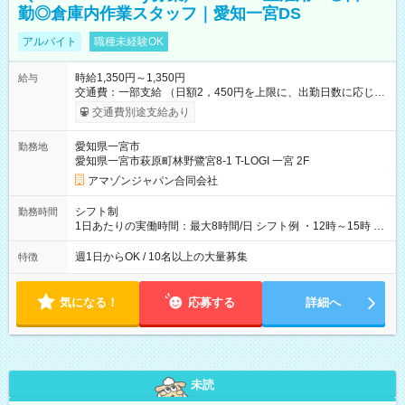
勤◎倉庫内作業スタッフ｜愛知一宮DS
アルバイト
職種未経験OK
時給1,350円～1,350円
給与
交通費：一部支給 （日額2，450円を上限に、出勤日数に応じて
実費支給） ※22:00～翌5:00までは時給25%UP！ ■給与前払い
交通費別途支給あり
制度あり ※前払い額の上限あり、手数料無料（Amazon負担）
そのほか所定の条件が適用されます 【試用期間】試用期間なし
愛知県一宮市
勤務地
愛知県一宮市萩原町林野鷺宮8-1 T-LOGI 一宮 2F
アマゾンジャパン合同会社
シフト制
勤務時間
1日あたりの実働時間：最大8時間/日 シフト例 ・12時～15時 入
社後、就業可能シフトをご確認の上、申請してください。
週1日からOK / 10名以上の大量募集
特徴
気になる！
応募する
詳細へ
未読