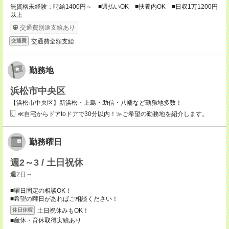
無資格未経験：時給1400円～ ■週払いOK ■扶養内OK ■日収1万1200円
以上
交通費別途支給あり
交通費全額支給
交通費
勤務地
浜松市中央区
【浜松市中央区】新浜松・上島・助信・八幡など勤務地多数！
≪自宅からドアtoドアで30分以内！≫ご希望の勤務地を紹介します。
勤務曜日
週2～3 / 土日祝休
週2日～
■曜日固定の相談OK！
■希望の曜日があればご相談ください！
土日祝休みもOK！
休日休暇
■産休・育休取得実績あり