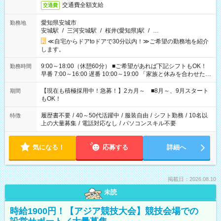
交通費全額支給
交通費
愛知県安城市
勤務地
安城駅
/
三河安城駅
/
桜井(愛知県)駅
/
…
≪自宅からドアtoドアで30分以内！≫ご希望の勤務地を紹介
します。
9:00～18:00（休憩60分） ■ご希望があれば下記シフトもOK！
勤務時間
早番 7:00～16:00 遅番 10:00～19:00 「家族と休みを合わせた
い」 「余裕を持って夕飯の準備がしたい」 「できれば残業はし
たくない」 など、ご希望を教えてくださいね。 ※Wワーク希望
【現在も積極採用中！急募！】2カ月～ ■8月～、9月スタート
期間
の方へ 今ご覧のお仕事で希望する勤務時間と、もう1つのお仕事
もOK！
の勤務時間。 合計で週40時間を超える場合は応募できません。
履歴書不要
/
40～50代活躍中
/
服装自由
/
シフト勤務
/
10名以
特徴
上の大量募集
/
電話対応なし
/
パソコンスキル不要
気になる！
応募する
詳細へ
掲載日：2026.08.10
未読
時給1900円！【アジア競技大会】競技会場での