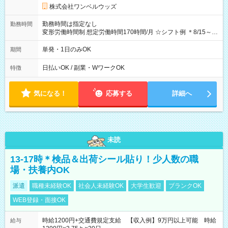
株式会社ワンベルウッズ
勤務時間は指定なし
勤務時間
変形労働時間制 想定労働時間170時間/月 ☆シフト例 ＊8/15～
10/26 全日共通 08：00～12：00 17：00～21：00 ＊8/31
～9/19のみ下記シフトもあります！ 12：00～16：00 ＊9/6～
単発・1日のみOK
期間
10/6、10/11～26のみ下記シフトもあります！ 07：00～11：
00
日払いOK / 副業・WワークOK
特徴
気になる！
応募する
詳細へ
未読
13-17時＊検品＆出荷シール貼り！少人数の職
場・扶養内OK
派遣
職種未経験OK
社会人未経験OK
大学生歓迎
ブランクOK
WEB登録・面接OK
時給1200円+交通費規定支給 【収入例】9万円以上可能 時給
給与