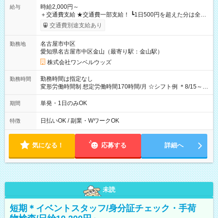
時給2,000円～
給与
＋交通費支給 ★交通費一部支給！ ┗1日500円を超えた分は全額
支給！ ※往復500円以内の方は自己負担となります ★日払い
交通費別途支給あり
OK！（規定あり） ┗働いたその日に現金GET♪ お仕事後はコン
ビニATMから 日払い分を引き落とせます！ 【試用期間】試用
名古屋市中区
勤務地
期間なし
愛知県名古屋市中区金山（最寄り駅：金山駅）
株式会社ワンベルウッズ
勤務時間は指定なし
勤務時間
変形労働時間制 想定労働時間170時間/月 ☆シフト例 ＊8/15～
10/26 全日共通 08：00～12：00 17：00～21：00 ＊8/31
～9/19のみ下記シフトもあります！ 12：00～16：00 ＊9/6～
単発・1日のみOK
期間
10/6、10/11～26のみ下記シフトもあります！ 07：00～11：
00
日払いOK / 副業・WワークOK
特徴
気になる！
応募する
詳細へ
未読
短期＊イベントスタッフ/身分証チェック・手荷