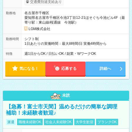
交通費別途支給あり
名古屋市千種区
勤務地
愛知県名古屋市千種区今池3丁目12-21ほそぐち今池ビル4F（最
寄り駅：東山線/桜通線 今池駅）
LGM株式会社
シフト制
勤務時間
1日あたりの実働時間：最大8時間/日 実働4時間から
週1日からOK / 日払いOK / 副業・WワークOK
特徴
気になる！
応募する
詳細へ
未読
【急募！富士市天間】温めるだけの簡単な調理
補助！未経験者歓迎♪
派遣
職種未経験OK
社会人未経験OK
大学生歓迎
ブランクOK