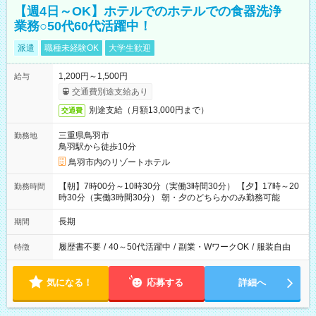
【週4日～OK】ホテルでのホテルでの食器洗浄
業務○50代60代活躍中！
派遣
職種未経験OK
大学生歓迎
1,200円～1,500円
給与
交通費別途支給あり
別途支給（月額13,000円まで）
交通費
三重県鳥羽市
勤務地
鳥羽駅から徒歩10分
鳥羽市内のリゾートホテル
【朝】7時00分～10時30分（実働3時間30分） 【夕】17時～20
勤務時間
時30分（実働3時間30分） 朝・夕のどちらかのみ勤務可能
長期
期間
履歴書不要
/
40～50代活躍中
/
副業・WワークOK
/
服装自由
特徴
気になる！
応募する
詳細へ