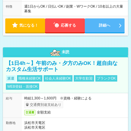
募集は行っておりません。予めご了承くださいませ。
週1日からOK / 日払いOK / 副業・WワークOK / 10名以上の大量
特徴
募集
気になる！
応募する
詳細へ
未読
【1日4h～】午前のみ・夕方のみOK！超自由な
カスタム生活サポート
派遣
職種未経験OK
社会人未経験OK
大学生歓迎
ブランクOK
WEB登録・面接OK
時給1,300～1,600円 ※資格・経験による
給与
交通費別途支給あり
全額支給
交通費
浜松市天竜区
勤務地
浜松市天竜区