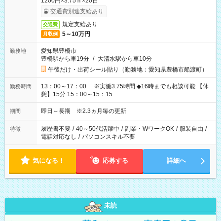
1200円×3.75ｈ×20日
交通費別途支給あり
規定支給あり
交通費
5～10万円
月収例
愛知県豊橋市
勤務地
豊橋駅から車19分
/
大清水駅から車10分
午後だけ・出荷シール貼り（勤務地：愛知県豊橋市船渡町）
13：00～17：00 ※実働3.75時間 ◆16時までも相談可能 【休
勤務時間
憩】15分 15：00～15：15
即日～長期 ※2.3ヵ月毎の更新
期間
履歴書不要
/
40～50代活躍中
/
副業・WワークOK
/
服装自由
/
特徴
電話対応なし
/
パソコンスキル不要
気になる！
応募する
詳細へ
未読