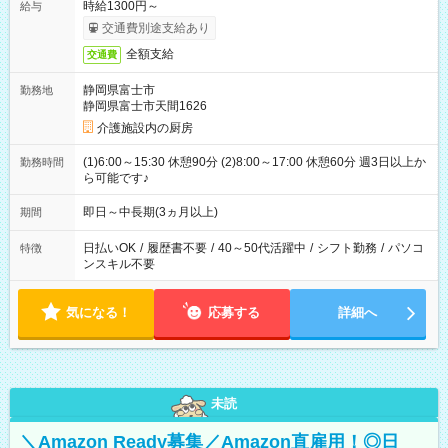
時給1300円～
給与
交通費別途支給あり
全額支給
交通費
静岡県富士市
勤務地
静岡県富士市天間1626
介護施設内の厨房
(1)6:00～15:30 休憩90分 (2)8:00～17:00 休憩60分 週3日以上か
勤務時間
ら可能です♪
即日～中長期(3ヵ月以上)
期間
日払いOK
/
履歴書不要
/
40～50代活躍中
/
シフト勤務
/
パソコ
特徴
ンスキル不要
気になる！
応募する
詳細へ
未読
＼Amazon Ready募集／Amazon直雇用！◎日