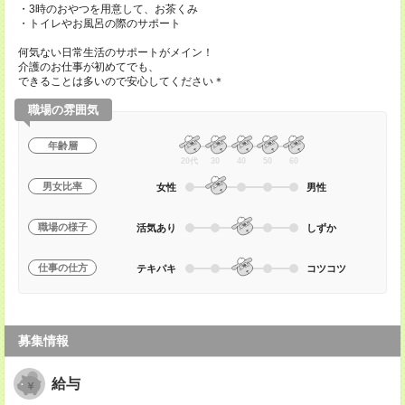
・3時のおやつを用意して、お茶くみ
・トイレやお風呂の際のサポート
何気ない日常生活のサポートがメイン！
介護のお仕事が初めてでも、
できることは多いので安心してください＊
職場の雰囲気
年齢層
20代
30
40
50
60
男女比率
女性
男性
職場の様子
活気あり
しずか
仕事の仕方
テキパキ
コツコツ
募集情報
給与