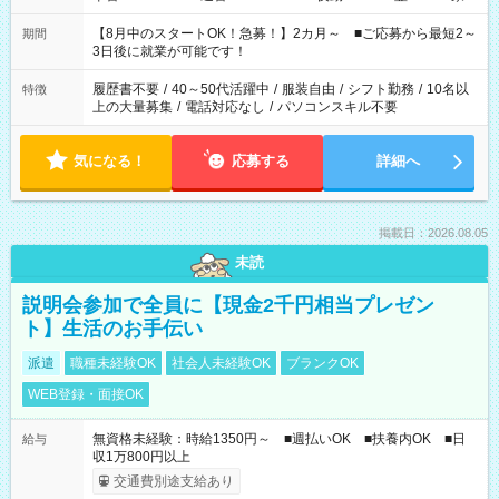
と休みを合わせたい」 「余裕を持って夕飯の準備がしたい」
「できれば残業はしたくない」 など、ご希望を教えてください
【8月中のスタートOK！急募！】2カ月～ ■ご応募から最短2～
期間
ね。 ※Wワーク希望の方へ 今ご覧のお仕事で希望する勤務時間
3日後に就業が可能です！
と、もう1つのお仕事の勤務時間。 合計で週40時間を超える場
合は応募できません。
履歴書不要
/
40～50代活躍中
/
服装自由
/
シフト勤務
/
10名以
特徴
上の大量募集
/
電話対応なし
/
パソコンスキル不要
気になる！
応募する
詳細へ
掲載日：2026.08.05
未読
説明会参加で全員に【現金2千円相当プレゼン
ト】生活のお手伝い
派遣
職種未経験OK
社会人未経験OK
ブランクOK
WEB登録・面接OK
無資格未経験：時給1350円～ ■週払いOK ■扶養内OK ■日
給与
収1万800円以上
交通費別途支給あり