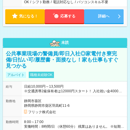
OK
/
シフト勤務
/
電話対応なし
/
パソコンスキル不要
気になる！
応募する
詳細へ
未読
公共事業現場の警備員/即日入社◎家電付き寮完
備/日払い可/履歴書・面接なし！家も仕事もすぐ
見つかる
アルバイト
職種未経験OK
日給10,000円～13,500円
給与
※交通誘導2級保有者は12000円スタート！ 入社祝い金4000円
【試用期間】試用期間なし
静岡市葵区
勤務地
静岡県静岡市葵区羽高町11-6
フリック株式会社
8:00～17:00
勤務時間
実働時間：8時間/日 （休憩60分） 残業はありません。 ※短期の