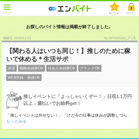
0
メニュー
気になる！
ログイン
お探しのバイト情報は掲載が終了しました。
掲載日 :2025
/
11
/
23
No.NITSZSZ04_デジE
【関わる人はいつも同じ！】推しのために稼
いで休める＊生活サポ
派遣
職種未経験OK
社会人未経験OK
ブランクOK
WEB登録・面接OK
推しイベントに「よっしゃいくぞー！」日収1.1万円
以上→週払いでお給料get！
「推しイベントは外せない！」「けど今の仕事は休みが調整しづら
...
もっとみる