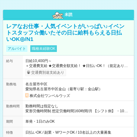
未読
レアなお仕事・人気イベントがいっぱい♪イベン
トスタッフ☆働いたその日に給料もらえる日払
いOK◎/N1
アルバイト
職種未経験OK
日給10,400円～
給与
＋交通費支給 ★交通費全額支給！ ★日払いOK！（規定あり） ┗
働いたその日に現金GET♪ お仕事後はコンビニATMから 日払
交通費別途支給あり
い分を引き落とせます！ 【試用期間】試用期間なし
名古屋市中区
勤務地
愛知県名古屋市中区金山（最寄り駅：金山駅）
株式会社ワンベルウッズ
勤務時間は指定なし
勤務時間
変形労働時間制 想定労働時間160時間/月 【シフト例】 ・10：
00～20：00
単発・1日のみOK
期間
日払いOK / 副業・WワークOK / 10名以上の大量募集
特徴