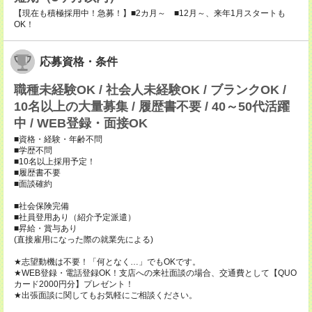
【現在も積極採用中！急募！】■2カ月～ ■12月～、来年1月スタートも
OK！
応募資格・条件
職種未経験OK / 社会人未経験OK / ブランクOK /
10名以上の大量募集 / 履歴書不要 / 40～50代活躍
中 / WEB登録・面接OK
■資格・経験・年齢不問
■学歴不問
■10名以上採用予定！
■履歴書不要
■面談確約
■社会保険完備
■社員登用あり（紹介予定派遣）
■昇給・賞与あり
(直接雇用になった際の就業先による)
★志望動機は不要！「何となく…」でもOKです。
★WEB登録・電話登録OK！支店への来社面談の場合、交通費として【QUO
カード2000円分】プレゼント！
★出張面談に関してもお気軽にご相談ください。