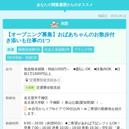
あなたの閲覧履歴からのオススメ
掲載日：2026.08.10
未読
【オープニング募集】おばあちゃんのお散歩付
き添いも仕事の1つ
派遣
職種未経験OK
社会人未経験OK
ブランクOK
WEB登録・面接OK
無資格未経験：時給1450円～ ■週払いOK ■扶養内OK ■日
給与
収1万1600円以上
交通費別途支給あり
交通費全額支給
交通費
名古屋市千種区
勤務地
名古屋大学駅
/
千種駅
/
東山公園(愛知県)駅
/
…
≪自宅からドアtoドアで30分以内！≫ご希望の勤務地を紹介
します。
9:00～18:00（休憩60分） ■ご希望があれば下記シフトもOK！
勤務時間
早番 7:00～16:00 遅番 10:00～19:00 夜勤 16:30～翌9:30 「家族