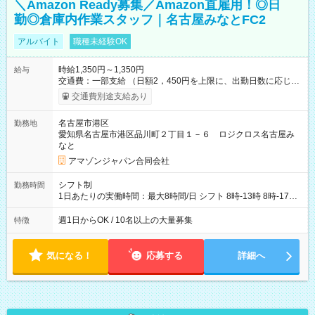
＼Amazon Ready募集／Amazon直雇用！◎日
勤◎倉庫内作業スタッフ｜名古屋みなとFC2
アルバイト
職種未経験OK
時給1,350円～1,350円
給与
交通費：一部支給 （日額2，450円を上限に、出勤日数に応じて
実費支給） ※22:00～翌5:00までは時給25%UP！ ■給与前払い
交通費別途支給あり
制度あり ※前払い額の上限あり、手数料無料（Amazon負担）
そのほか所定の条件が適用されます 【試用期間】試用期間なし
名古屋市港区
勤務地
愛知県名古屋市港区品川町２丁目１－６ ロジクロス名古屋み
なと
アマゾンジャパン合同会社
シフト制
勤務時間
1日あたりの実働時間：最大8時間/日 シフト 8時-13時 8時-17時
12時-21時 17時-21時
週1日からOK / 10名以上の大量募集
特徴
気になる！
応募する
詳細へ