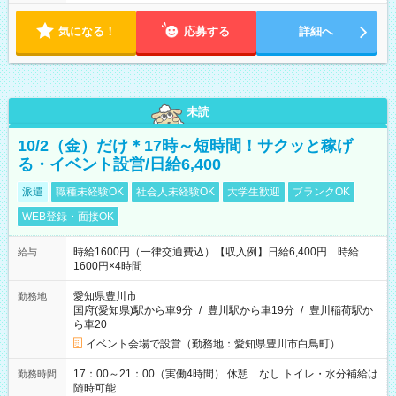
気になる！
応募する
詳細へ
未読
10/2（金）だけ＊17時～短時間！サクッと稼げ
る・イベント設営/日給6,400
派遣
職種未経験OK
社会人未経験OK
大学生歓迎
ブランクOK
WEB登録・面接OK
時給1600円（一律交通費込）【収入例】日給6,400円 時給
給与
1600円×4時間
愛知県豊川市
勤務地
国府(愛知県)駅から車9分
/
豊川駅から車19分
/
豊川稲荷駅か
ら車20
イベント会場で設営（勤務地：愛知県豊川市白鳥町）
17：00～21：00（実働4時間） 休憩 なし トイレ・水分補給は
勤務時間
随時可能