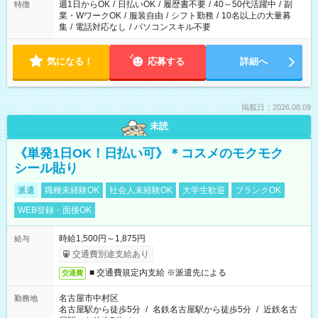
週1日からOK
/
日払いOK
/
履歴書不要
/
40～50代活躍中
/
副
特徴
業・WワークOK
/
服装自由
/
シフト勤務
/
10名以上の大量募
集
/
電話対応なし
/
パソコンスキル不要
気になる！
応募する
詳細へ
掲載日：2026.08.09
未読
《単発1日OK！日払い可》＊コスメのモクモク
シール貼り
派遣
職種未経験OK
社会人未経験OK
大学生歓迎
ブランクOK
WEB登録・面接OK
時給1,500円～1,875円
給与
交通費別途支給あり
■ 交通費規定内支給 ※派遣先による
交通費
名古屋市中村区
勤務地
名古屋駅から徒歩5分
/
名鉄名古屋駅から徒歩5分
/
近鉄名古