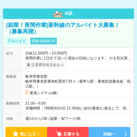
未読
(副業！夜間作業)新幹線のアルバイト大募集！
（募集再開）
アルバイト
職種未経験OK
日給12,000円～15,000円
給与
夜間作業に1日出て頂いた場合の日給になります。 やる気次第で
どんどん昇給します！ 【試用期間】試用期間なし
交通費別途支給あり
岐阜県養老郡
勤務地
岐阜県養老郡養老町栗笠739-1（最寄り駅：養老鉄道桑名線「烏
江駅」）
東海シグナル(株)
21:30～6:00
勤務時間
実働時間：7時間30分/日 21:30頃に会社(養老)に集合して、現場
に行って、片付けが終わり次第解散となります。 おおよその目
安は4時半から5時半頃の解散が多いと思います。
週1日からOK / 副業・WワークOK
特徴
気になる！
応募する
詳細へ