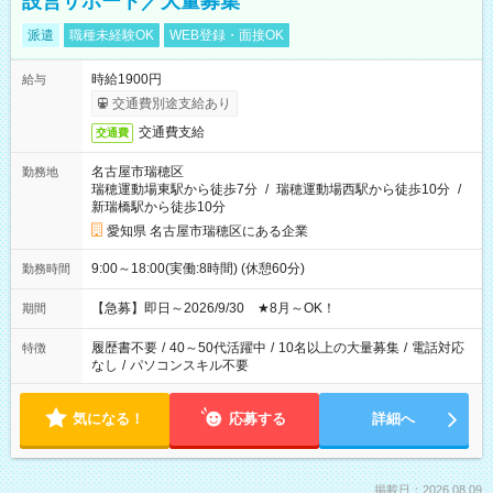
設営サポート／大量募集
派遣
職種未経験OK
WEB登録・面接OK
時給1900円
給与
交通費別途支給あり
交通費支給
交通費
名古屋市瑞穂区
勤務地
瑞穂運動場東駅から徒歩7分
/
瑞穂運動場西駅から徒歩10分
/
新瑞橋駅から徒歩10分
愛知県 名古屋市瑞穂区にある企業
9:00～18:00(実働:8時間) (休憩60分)
勤務時間
【急募】即日～2026/9/30 ★8月～OK！
期間
履歴書不要
/
40～50代活躍中
/
10名以上の大量募集
/
電話対応
特徴
なし
/
パソコンスキル不要
気になる！
応募する
詳細へ
掲載日：2026.08.09