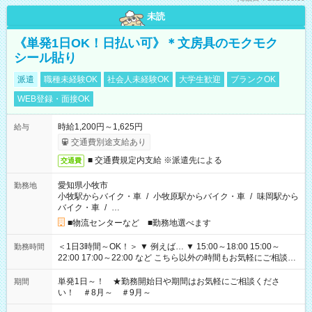
未読
《単発1日OK！日払い可》＊文房具のモクモク
シール貼り
派遣
職種未経験OK
社会人未経験OK
大学生歓迎
ブランクOK
WEB登録・面接OK
時給1,200円～1,625円
給与
交通費別途支給あり
■ 交通費規定内支給 ※派遣先による
交通費
愛知県小牧市
勤務地
小牧駅からバイク・車
/
小牧原駅からバイク・車
/
味岡駅から
バイク・車
/
…
■物流センターなど ■勤務地選べます
＜1日3時間～OK！＞ ▼ 例えば… ▼ 15:00～18:00 15:00～
勤務時間
22:00 17:00～22:00 など こちら以外の時間もお気軽にご相談く
ださい！
単発1日～！ ★勤務開始日や期間はお気軽にご相談くださ
期間
い！ ＃8月～ ＃9月～