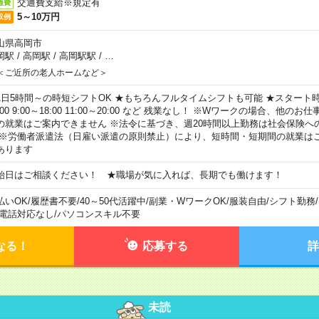
交通費支給※規定有
通費
5～10万円
収例
山県高岡市
岡駅
/
高岡駅
/
高岡駅駅
/
…
＜ご近所の老人ホームなど＞
1日5時間～の時短シフトOK ★もちろんフルタイムシフトも可能 ★スタート時間
:00 9:00～18:00 11:00～20:00 など 残業なし！ ※Wワークの場合、他の
の就業はご案内できません ※法令に基づき、週20時間以上勤務は社会保険へ
 ※労働者派遣法（日雇い派遣の原則禁止）により、短時間・短期間の就業は
あります
始日はご相談ください！ ★職場が気に入れば、長期でも働けます！
払いOK
/
履歴書不要
/
40～50代活躍中
/
副業・WワークOK
/
服装自由
/
シフト勤務
/
電話対応なし
/
パソコンスキル不要
なる！
応募する
詳
未読