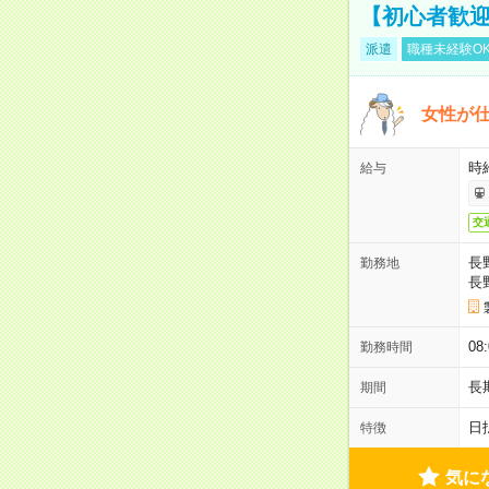
【初心者歓迎
派遣
職種未経験O
女性が仕
時給
給与
交
長
勤務地
長
08
勤務時間
長
期間
日
特徴
気に