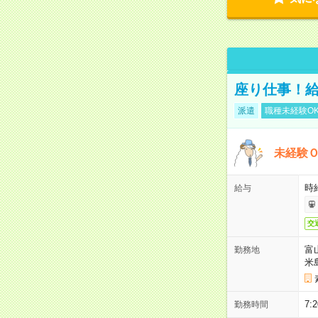
座り仕事！給
派遣
職種未経験O
未経験
時給
給与
交
富
勤務地
米
7:
勤務時間