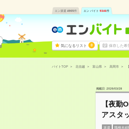
エン派遣
4905
件
エン バイト
9346
件
0
気になるリスト
保存した希
バイトTOP
北信越
富山県
高岡市
【
掲載日 :
2026
/
03
/
28
【夜勤O
アスタ
派遣
職種未経