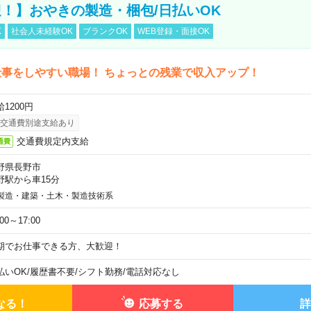
！】おやきの製造・梱包/日払いOK
K
社会人未経験OK
ブランクOK
WEB登録・面接OK
事をしやすい職場！ ちょっとの残業で収入アップ！
1200円
交通費別途支給あり
交通費規定内支給
通費
野県長野市
野駅から車15分
製造・建築・土木・製造技術系
:00～17:00
期でお仕事できる方、大歓迎！
払いOK
/
履歴書不要
/
シフト勤務
/
電話対応なし
なる！
応募する
詳