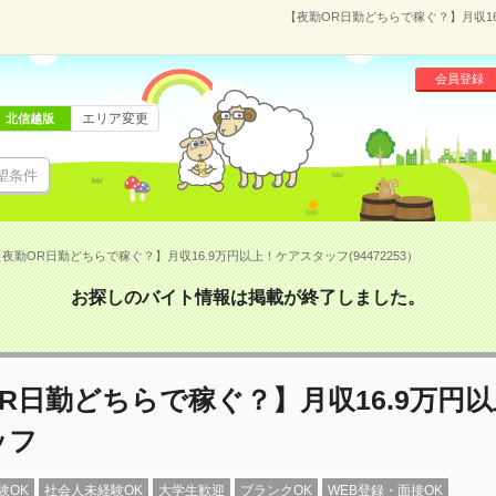
【夜勤OR日勤どちらで稼ぐ？】月収16
会員登録
エリア変更
北信越版
望条件
夜勤OR日勤どちらで稼ぐ？】月収16.9万円以上！ケアスタッフ(94472253）
お探しのバイト情報は掲載が終了しました。
R日勤どちらで稼ぐ？】月収16.9万円
ッフ
験OK
社会人未経験OK
大学生歓迎
ブランクOK
WEB登録・面接OK