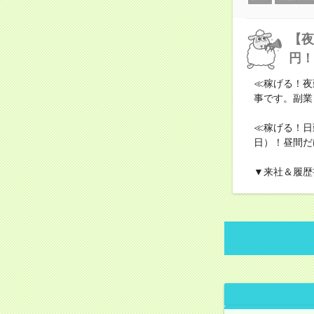
【夜
円！
≪稼げる！夜
事です。副業
≪稼げる！日勤
日）！昼間だ
▼来社＆履歴