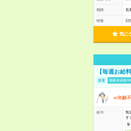
長
期間
日
特徴
気に
【毎週お給
派遣
職種未経験O
≪年齢不
無
給与
す