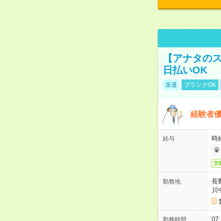
【アナタのス
日払いOK
派遣
ブランクOK
経験者優
時給
給与
交
長
勤務地
川
07
勤務時間