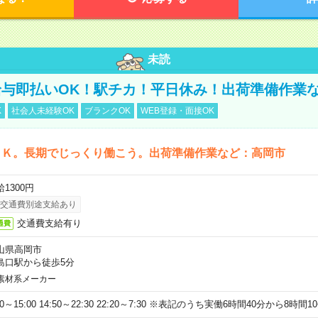
未読
与即払いOK！駅チカ！平日休み！出荷準備作業
K
社会人未経験OK
ブランクOK
WEB登録・面接OK
ＯＫ。長期でじっくり働こう。出荷準備作業など：高岡市
1300円
交通費別途支給あり
交通費支給有り
通費
山県高岡市
島口駅から徒歩5分
素材系メーカー
20～15:00 14:50～22:30 22:20～7:30 ※表記のうち実働6時間40分から8時間