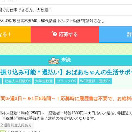
期でお仕事できる方、大歓迎！
払いOK
/
履歴書不要
/
40～50代活躍中
/
シフト勤務
/
電話対応なし
なる！
応募する
詳
未読
料振り込み可能＊週払い】おばあちゃんの生活サポ
K
社会人未経験OK
大学生歓迎
ブランクOK
WEB登録・面接OK
問≫週3日～＆1日5時間～！応募時に履歴書は不要で、お給料
資格未経験：時給1250円～ 経験者：時給1300円～★日払い／週払い制度
）※稼働開始時は手続き完了次第のお支払いとなります。
交通費別途支給あり