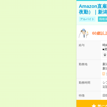
Amazon
夜勤）｜新潟
アルバイト
職種未
60歳以
時給
給与
■
新
勤務地
新
シ
勤務時間
1
日
特徴
気に