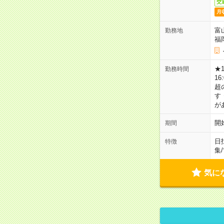
交
月
富
勤務地
福
★
勤務時間
16
超
す
が
開
期間
日
特徴
集
/
気に