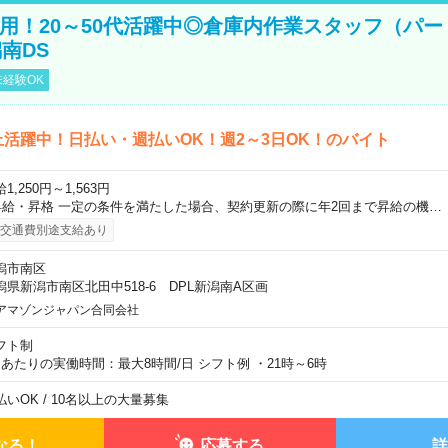
直雇用！20～50代活躍中◎倉庫内作業スタッフ（パー
南DS
経験OK
上活躍中！日払い・週払いOK！週2～3日OK！のバイト
1,250円～1,563円
昇給・昇格 一定の条件を満たした場合、契約更新の際に年2回まで昇給の機…
交通費別途支給あり
潟市南区
潟県新潟市南区北田中518-6 DPL新潟南A区画
アマゾンジャパン合同会社
フト制
日あたりの実働時間：最大8時間/日 シフト例 ・21時～6時
払いOK / 10名以上の大量募集
なる！
応募する
詳