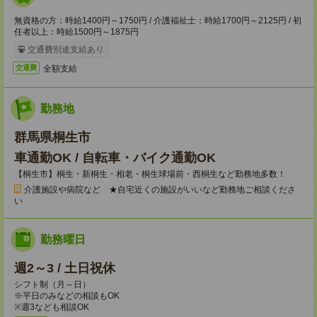
無資格の方：時給1400円～1750円 / 介護福祉士：時給1700円～2125円 / 初
任者以上：時給1500円～1875円
交通費別途支給あり
全額支給
交通費
勤務地
群馬県桐生市
車通勤OK / 自転車・バイク通勤OK
【桐生市】桐生・新桐生・相老・桐生球場前・西桐生など勤務地多数！
介護施設や病院など ★自宅近くの施設がいいなど勤務地ご相談くださ
い
勤務曜日
週2～3 / 土日祝休
シフト制（月～日）
※平日のみなどの相談もOK
※週3なども相談OK