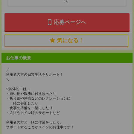
い。
応募ページへ
気になる！
お仕事の概要
／
利用者の方の日常生活をサポート！
＼
▽具体的には…
・買い物や散歩に付き添ったり
・折り紙や体操などのレクレーションに
一緒に参加したり
・食事の準備を一緒にしたり
・入浴やトイレ時のサポートなど
利用者の方と一緒に作業をしたり、
サポートすることがメインのお仕事です！