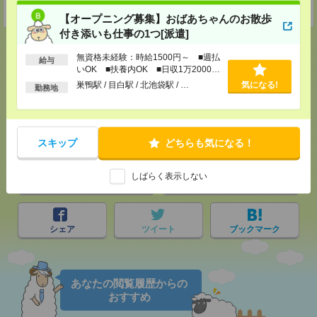
受付可能日時：9:30-19:00 ※電話受付時間⇒9:30-21:00
【オープニング募集】おばあちゃんのお散歩
付き添いも仕事の1つ[派遣]
無資格未経験：時給1500円～ ■週払
給与
いOK ■扶養内OK ■日収1万2000円
以上
応募ページへ
巣鴨駅 / 目白駅 / 北池袋駅 / …
気になる!
勤務地
気になる！
スキップ
どちらも気になる！
しばらく表示しない
メール
LINE
で送る
で送る
シェア
ツイート
ブックマーク
あなたの閲覧履歴からの
おすすめ