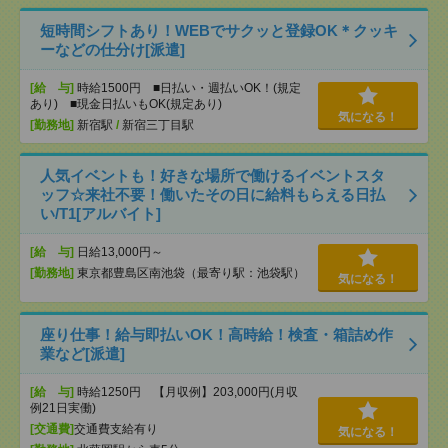
短時間シフトあり！WEBでサクッと登録OK＊クッキ
ーなどの仕分け[派遣]
[給 与]
時給1500円 ■日払い・週払いOK！(規定
あり) ■現金日払いもOK(規定あり)
気になる！
[勤務地]
新宿駅
/
新宿三丁目駅
人気イベントも！好きな場所で働けるイベントスタ
ッフ☆来社不要！働いたその日に給料もらえる日払
い/T1[アルバイト]
[給 与]
日給13,000円～
[勤務地]
東京都豊島区南池袋（最寄り駅：池袋駅）
気になる！
座り仕事！給与即払いOK！高時給！検査・箱詰め作
業など[派遣]
[給 与]
時給1250円 【月収例】203,000円(月収
例21日実働)
[交通費]
交通費支給有り
気になる！