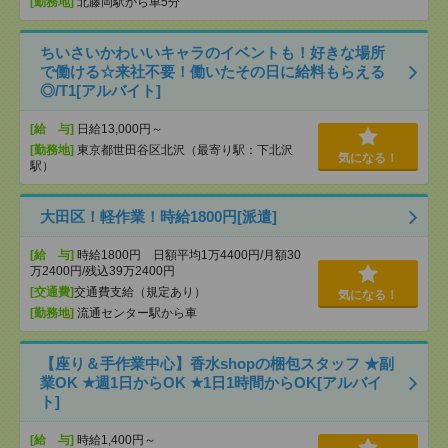
[勤務地]
北藤岡駅から車5分
ちいさいかわいいキャラのイベントも！好きな場所
で働ける☆来社不要！働いたその日に給料もらえる
◎/T1[アルバイト]
[給 与]
日給13,000円～
[勤務地]
東京都世田谷区北沢（最寄り駅：下北沢
気になる！
駅）
大田区！軽作業！時給1800円[派遣]
[給 与]
時給1800円 日額平均1万4400円/月額30
万2400円/残込39万2400円
[交通費]
交通費支給（規定あり）
気になる！
[勤務地]
流通センター駅から車
【座り＆手作業中心】香水shopの梱包スタッフ ★副
業OK ★週1日からOK ★1日1時間からOK[アルバイ
ト]
[給 与]
時給1,400円～