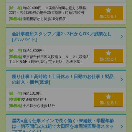
[給 与]
時給1400円 ※実働8時間を超える勤務、
22時～翌5時勤務の場合25％割増：時給1750円
気になる！
[勤務地]
南船橋駅から徒歩10分程度
会計事務所スタッフ／週2～3日からOK／残業なし
[アルバイト]
[給 与]
時給1,800円～
[勤務地]
東京都千代田区九段南３－５－２九段南3
気になる！
丁目ビル5F（最寄り駅：市ヶ谷駅、九段下駅）
座り仕事！高時給！土日休み！日勤のお仕事！製品
の封入・梱包[派遣]
[給 与]
時給1310円
[交通費]
交通費支給有り
気になる！
[勤務地]
土呂駅から徒歩13分
屋内×座り仕事メインで長く働く♪未経験・学歴年齢
は一切不問◎2人1組で大田区を車両巡回警備スタッ
フ[アルバイト]