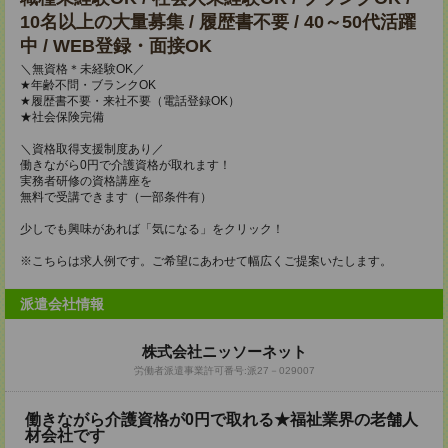
10名以上の大量募集 / 履歴書不要 / 40～50代活躍
中 / WEB登録・面接OK
＼無資格＊未経験OK／
★年齢不問・ブランクOK
★履歴書不要・来社不要（電話登録OK）
★社会保険完備
＼資格取得支援制度あり／
働きながら0円で介護資格が取れます！
実務者研修の資格講座を
無料で受講できます（一部条件有）
少しでも興味があれば「気になる」をクリック！
※こちらは求人例です。ご希望にあわせて幅広くご提案いたします。
派遣会社情報
株式会社ニッソーネット
労働者派遣事業許可番号:派27－029007
働きながら介護資格が0円で取れる★福祉業界の老舗人
材会社です