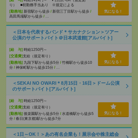
[給 与]
時給1414円～ ▼日払いOK（規定あ
り） ■初勤務手当あり ※規定による
[勤務地]
新宿駅から徒歩
/
新宿三丁目駅から徒歩
/
気になる！
高田馬場駅から徒歩
/
…
＜日本を代表するバンド＊サカナクション＞ツアー
公演のサポートバイト＠日本武道館[アルバイト]
[給 与]
時給1250円～
[交通費]
支給（規定有り）
気になる！
[勤務地]
九段下駅から徒歩5分
/
竹橋駅から徒歩10
分
/
神保町駅から徒歩15分
/
…
＜SEKAI NO OWARI＊8月15日・16日＞ドーム公演
のサポートバイト[アルバイト]
[給 与]
時給1250円～
[交通費]
支給（規定有り）
気になる！
[勤務地]
後楽園駅から徒歩5分
/
水道橋駅から徒歩5
分
/
春日(東京都)駅から徒歩7分
＜1日～OK！＞あの有名企業も！展示会や株主総会