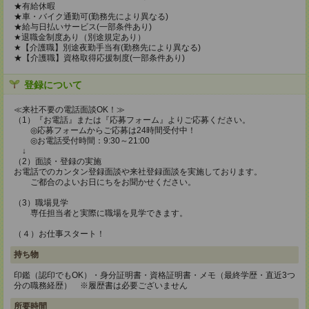
★有給休暇
★車・バイク通勤可(勤務先により異なる)
★給与日払いサービス(一部条件あり)
★退職金制度あり（別途規定あり）
★【介護職】別途夜勤手当有(勤務先により異なる)
★【介護職】資格取得応援制度(一部条件あり)
登録について
≪来社不要の電話面談OK！≫
（1）『お電話』または『応募フォーム』よりご応募ください。
◎応募フォームからご応募は24時間受付中！
◎お電話受付時間：9:30～21:00
↓
（2）面談・登録の実施
お電話でのカンタン登録面談や来社登録面談を実施しております。
ご都合のよいお日にちをお聞かせください。
（3）職場見学
専任担当者と実際に職場を見学できます。
（４）お仕事スタート！
持ち物
印鑑（認印でもOK）・身分証明書・資格証明書・メモ（最終学歴・直近3つ
分の職務経歴） ※履歴書は必要ございません
所要時間