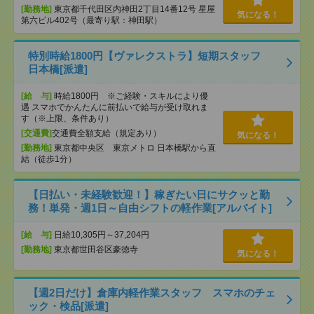
[勤務地]
東京都千代田区内神田2丁目14番12号 星屋
気になる！
第六ビル402号（最寄り駅：神田駅）
特別時給1800円【ヴァレクストラ】短期スタッフ
日本橋[派遣]
[給 与]
時給1800円 ※ご経験・スキルにより優
遇 スマホでかんたんに前払いで給与が受け取れま
す（※上限、条件あり）
[交通費]
交通費全額支給（規定あり）
気になる！
[勤務地]
東京都中央区 東京メトロ 日本橋駅から直
結（徒歩1分）
【日払い・未経験歓迎！】稼ぎたい日にサクッと勤
務！単発・週1日～自由シフトの軽作業[アルバイト]
[給 与]
日給10,305円～37,204円
[勤務地]
東京都世田谷区豪徳寺
気になる！
【週2日だけ】倉庫内軽作業スタッフ スマホのチェ
ック・検品[派遣]