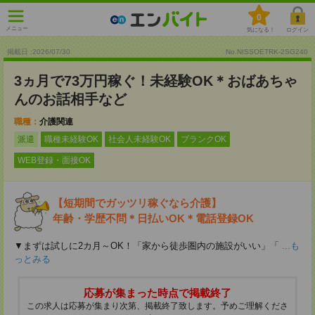
0
メニュー
気になる！
ログイン
掲載日 :2026
/
07
/
30
No.NISSOETRK-2SG240
3ヵ月で73万円稼ぐ！未経験OK＊おばあちゃ
んのお話相手など
職種：
介護関連
派遣
職種未経験OK
社会人未経験OK
ブランクOK
WEB登録・面接OK
【短期間でガッツリ稼ぐなら介護】
年齢・学歴不問＊日払いOK＊電話登録OK
▼まずは試しに2カ月～OK！「家から徒歩圏内の施設がいい」「
...も
っとみる
応募が集まった時点で掲載終了
この求人は応募が集まり次第、掲載終了致します。予めご理解くださ