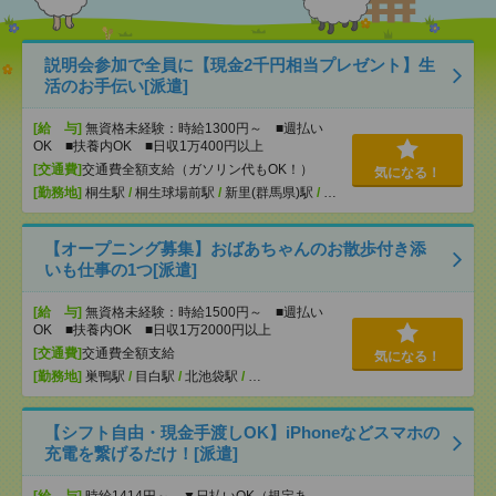
説明会参加で全員に【現金2千円相当プレゼント】生
活のお手伝い[派遣]
[給 与]
無資格未経験：時給1300円～ ■週払い
OK ■扶養内OK ■日収1万400円以上
[交通費]
交通費全額支給（ガソリン代もOK！）
気になる！
[勤務地]
桐生駅
/
桐生球場前駅
/
新里(群馬県)駅
/
…
【オープニング募集】おばあちゃんのお散歩付き添
いも仕事の1つ[派遣]
[給 与]
無資格未経験：時給1500円～ ■週払い
OK ■扶養内OK ■日収1万2000円以上
[交通費]
交通費全額支給
気になる！
[勤務地]
巣鴨駅
/
目白駅
/
北池袋駅
/
…
【シフト自由・現金手渡しOK】iPhoneなどスマホの
充電を繋げるだけ！[派遣]