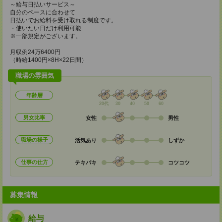
～給与日払いサービス～
自分のペースに合わせて
日払いでお給料を受け取れる制度です。
・使いたい日だけ利用可能
※一部規定がございます。
月収例24万6400円
（時給1400円×8H×22日間）
職場の雰囲気
年齢層
20代
30
40
50
60
男女比率
女性
男性
職場の様子
活気あり
しずか
仕事の仕方
テキパキ
コツコツ
募集情報
給与