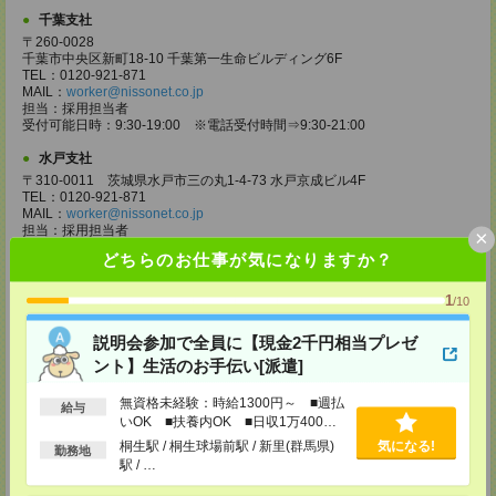
千葉支社
〒260-0028
千葉市中央区新町18-10 千葉第一生命ビルディング6F
TEL：0120-921-871
MAIL：
worker@nissonet.co.jp
担当：採用担当者
受付可能日時：9:30-19:00 ※電話受付時間⇒9:30-21:00
水戸支社
〒310-0011 茨城県水戸市三の丸1-4-73 水戸京成ビル4F
TEL：0120-921-871
MAIL：
worker@nissonet.co.jp
担当：採用担当者
×
受付可能日時：9:30-19:00 ※電話受付時間⇒9:30-21:00
どちらのお仕事が気になりますか？
宇都宮支社
1
/10
〒320-0811 栃木県宇都宮市大通り1-2-11 フコク生命ビル4F
TEL：0120-921-871
MAIL：
worker@nissonet.co.jp
説明会参加で全員に【現金2千円相当プレゼ
担当：採用担当者
ント】生活のお手伝い[派遣]
受付可能日時：9:30-19:00 ※電話受付時間⇒9:30-21:00
高崎支社
無資格未経験：時給1300円～ ■週払
給与
いOK ■扶養内OK ■日収1万400円
埼玉県さいたま市大宮区仲町2-23-2 大宮仲町センタービル3F（さいたま
以上
支社内）
桐生駅 / 桐生球場前駅 / 新里(群馬県)
気になる!
勤務地
TEL：0120-921-871
駅 / …
MAIL：
worker@nissonet.co.jp
担当：採用担当者