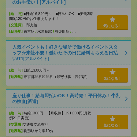
のお手伝い！[アルバイト]
[給 与]
■日給16,840円～ ■日払いOK ■実働3時
間5,120円のお仕事あります！
[交通費]
一部支給
気になる！
[勤務地]
東京駅
/
水道橋駅
/
有楽町駅
/
…
人気イベントも！好きな場所で働けるイベントスタ
ッフ☆来社不要！働いたその日に給料もらえる日払
い/T1[アルバイト]
[給 与]
日給13,000円～
[勤務地]
東京都渋谷区渋谷（最寄り駅：渋谷駅）
気になる！
座り仕事！給与即払いOK！高時給！平日休み！牛乳
の検査[派遣]
[給 与]
時給1300円 【月収例】191,000円(月収
例21日実働)
[交通費]
交通費支給有り
気になる！
[勤務地]
駒形駅から車10分