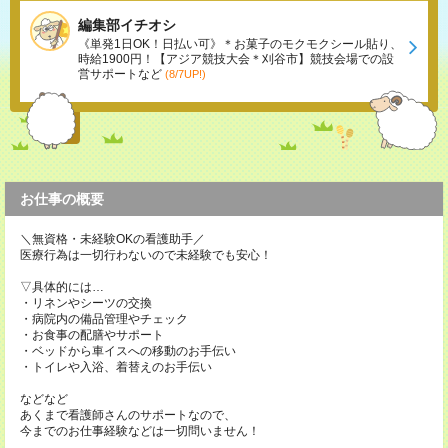
編集部イチオシ
《単発1日OK！日払い可》＊お菓子のモクモクシール貼り、
時給1900円！【アジア競技大会＊刈谷市】競技会場での設
営サポートなど
(8/7UP!)
お仕事の概要
＼無資格・未経験OKの看護助手／
医療行為は一切行わないので未経験でも安心！
▽具体的には…
・リネンやシーツの交換
・病院内の備品管理やチェック
・お食事の配膳やサポート
・ベッドから車イスへの移動のお手伝い
・トイレや入浴、着替えのお手伝い
などなど
あくまで看護師さんのサポートなので、
今までのお仕事経験などは一切問いません！