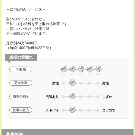
～給与日払いサービス～
自分のペースに合わせて
日払いでお給料を受け取れる制度です。
・使いたい日だけ利用可能
※一部規定がございます。
月収例24万6400円
（時給1400円×8H×22日間）
職場の雰囲気
年齢層
20代
30
40
50
60
男女比率
女性
男性
職場の様子
活気あり
しずか
仕事の仕方
テキパキ
コツコツ
募集情報