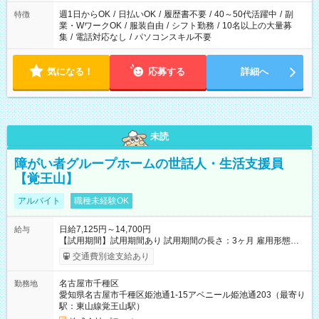
週1日からOK
/
日払いOK
/
履歴書不要
/
40～50代活躍中
/
副
特徴
業・WワークOK
/
服装自由
/
シフト勤務
/
10名以上の大量募
集
/
電話対応なし
/
パソコンスキル不要
気になる！
応募する
詳細へ
未読
障がい者グループホームの世話人・生活支援員
【覚王山】
アルバイト
職種未経験OK
日給7,125円～14,700円
給与
【試用期間】試用期間あり 試用期間の長さ：3ヶ月 雇用形態、
給与は本採用時と同じです。
交通費別途支給あり
名古屋市千種区
勤務地
愛知県名古屋市千種区姫池通1-15アベニール姫池通203（最寄り
駅：東山線覚王山駅）