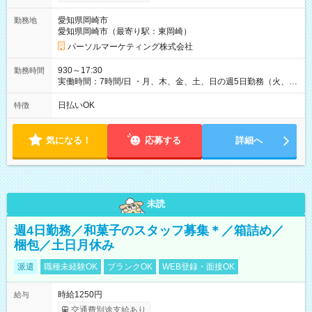
愛知県岡崎市
勤務地
愛知県岡崎市（最寄り駅：東岡崎）
パーソルマーケティング株式会社
930～17:30
勤務時間
実働時間：7時間/日 ・月、木、金、土、日の週5日勤務（火、水
は固定休です／夏季、年末年始等、長期休暇有り！） ・ワンシ
フト！ 残業ほぼナシ（0～5h/月）
日払いOK
特徴
気になる！
応募する
詳細へ
未読
週4日勤務／和菓子のスタッフ募集＊／箱詰め／
梱包／土日月休み
派遣
職種未経験OK
ブランクOK
WEB登録・面接OK
時給1250円
給与
交通費別途支給あり