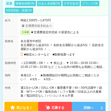
派遣
職種未経験OK
社会人未経験OK
大学生歓迎
ブランクOK
WEB登録・面接OK
時給1,500円～1,875円
給与
交通費別途支給あり
■ 交通費規定内支給 ※派遣先による
交通費
名古屋市中村区
勤務地
名古屋駅から徒歩5分
/
名鉄名古屋駅から徒歩5分
/
近鉄名古
屋駅から徒歩5分
/
…
■物流センターなど ■勤務地選べます
＜1日3時間～OK！＞ ▼ 例えば… ▼ 15:00～18:00 15:00～
勤務時間
22:00 17:00～22:00 など こちら以外の時間もお気軽にご相談く
ださい！
単発1日～！ ★勤務開始日や期間はお気軽にご相談くださ
期間
い！ ＃8月～ ＃9月～
週1日からOK
/
日払いOK
/
履歴書不要
/
40～50代活躍中
/
副
特徴
業・WワークOK
/
服装自由
/
シフト勤務
/
10名以上の大量募
集
/
電話対応なし
/
パソコンスキル不要
気になる！
応募する
詳細へ