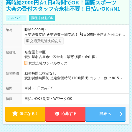
高時給2000円☆1日4時間でOK！国際スポーツ
大会の受付スタッフ☆来社不要！日払いOK♪/N1
アルバイト
職種未経験OK
時給2,000円～
給与
＋交通費支給 ★交通費一部支給！ ┗1日500円を超えた分は全額
支給！ ※往復500円以内の方は自己負担となります ★日払い
交通費別途支給あり
OK！（規定あり） ┗働いたその日に現金GET♪ お仕事後はコン
ビニATMから 日払い分を引き落とせます！ 【試用期間】試用
名古屋市中区
勤務地
期間なし
愛知県名古屋市中区金山（最寄り駅：金山駅）
株式会社ワンベルウッズ
勤務時間は指定なし
勤務時間
変形労働時間制 想定労働時間170時間/月 ☆シフト例 ＊8/15～
10/26 全日共通 08：00～12：00 17：00～21：00 ＊8/31
～9/19のみ下記シフトもあります！ 12：00～16：00 ＊9/6～
単発・1日のみOK
期間
10/6、10/11～26のみ下記シフトもあります！ 07：00～11：
00
日払いOK / 副業・WワークOK
特徴
気になる！
応募する
詳細へ