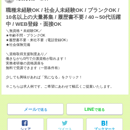
職種未経験OK / 社会人未経験OK / ブランクOK /
10名以上の大量募集 / 履歴書不要 / 40～50代活躍
中 / WEB登録・面接OK
＼無資格＊未経験OK／
★年齢不問・ブランクOK
★履歴書不要・来社不要（電話登録OK）
★社会保険完備
＼資格取得支援制度あり／
働きながら0円で介護資格が取れます！
実務者研修の資格講座を
無料で受講できます（一部条件有）
少しでも興味があれば「気になる」をクリック！
※こちらは求人例です。ご希望にあわせて幅広くご提案いたします。
メール
LINE
で送る
で送る
シェア
ツイート
ブックマーク