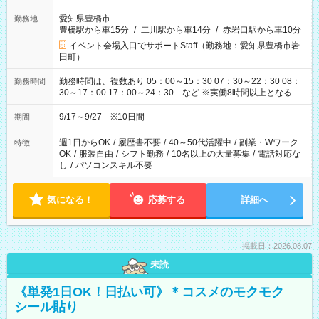
愛知県豊橋市
勤務地
豊橋駅から車15分
/
二川駅から車14分
/
赤岩口駅から車10分
イベント会場入口でサポートStaff（勤務地：愛知県豊橋市岩
田町）
勤務時間は、複数あり 05：00～15：30 07：30～22：30 08：
勤務時間
30～17：00 17：00～24：30 など ※実働8時間以上となる勤
務もあります。 【休憩】60分+他休憩あり 交替で取得します。
安全面に配慮しこまめな休憩があります。
9/17～9/27 ※10日間
期間
週1日からOK
/
履歴書不要
/
40～50代活躍中
/
副業・Wワーク
特徴
OK
/
服装自由
/
シフト勤務
/
10名以上の大量募集
/
電話対応な
し
/
パソコンスキル不要
気になる！
応募する
詳細へ
掲載日：2026.08.07
未読
《単発1日OK！日払い可》＊コスメのモクモク
シール貼り