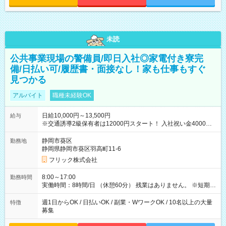
未読
公共事業現場の警備員/即日入社◎家電付き寮完
備/日払い可/履歴書・面接なし！家も仕事もすぐ
見つかる
アルバイト
職種未経験OK
日給10,000円～13,500円
給与
※交通誘導2級保有者は12000円スタート！ 入社祝い金4000円
【試用期間】試用期間なし
静岡市葵区
勤務地
静岡県静岡市葵区羽高町11-6
フリック株式会社
8:00～17:00
勤務時間
実働時間：8時間/日 （休憩60分） 残業はありません。 ※短期の
募集は行っておりません。予めご了承くださいませ。
週1日からOK / 日払いOK / 副業・WワークOK / 10名以上の大量
特徴
募集