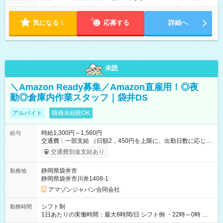
気になる！
応募する
詳細へ
未読
＼Amazon Ready募集／Amazon直雇用！◎夜
勤◎倉庫内作業スタッフ｜袋井DS
アルバイト
職種未経験OK
時給1,300円～1,560円
給与
交通費：一部支給 （日額2，450円を上限に、出勤日数に応じて
実費支給） ※22:00～翌5:00までは時給25%UP！ ■給与前払い
交通費別途支給あり
制度あり ※前払い額の上限あり、手数料無料（Amazon負担）
そのほか所定の条件が適用されます 【試用期間】試用期間なし
静岡県袋井市
勤務地
静岡県袋井市川井1408-1
アマゾンジャパン合同会社
シフト制
勤務時間
1日あたりの実働時間：最大8時間/日 シフト例 ・22時～0時 入
社後、就業可能シフトをご確認の上、申請してください。