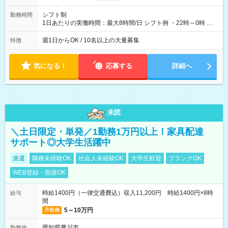
シフト制
勤務時間
1日あたりの実働時間：最大8時間/日 シフト例 ・22時～0時 入
社後、就業可能シフトをご確認の上、申請してください。
週1日からOK / 10名以上の大量募集
特徴
気になる！
応募する
詳細へ
未読
＼土日限定・単発／1勤務1万円以上！家具配達
サポート◎大学生活躍中
派遣
職種未経験OK
社会人未経験OK
大学生歓迎
ブランクOK
WEB登録・面接OK
時給1400円（一律交通費込）収入11,200円 時給1400円×8時
給与
間
5～10万円
月収例
愛知県豊川市
勤務地