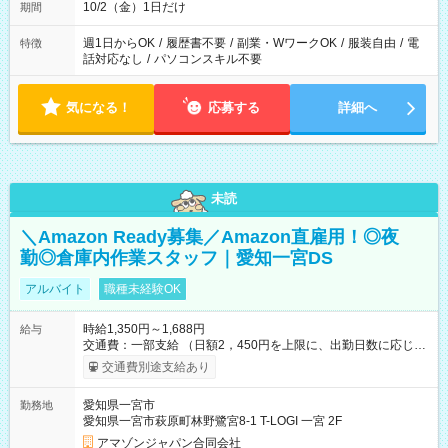
10/2（金）1日だけ
期間
週1日からOK
/
履歴書不要
/
副業・WワークOK
/
服装自由
/
電
特徴
話対応なし
/
パソコンスキル不要
気になる！
応募する
詳細へ
未読
＼Amazon Ready募集／Amazon直雇用！◎夜
勤◎倉庫内作業スタッフ｜愛知一宮DS
アルバイト
職種未経験OK
時給1,350円～1,688円
給与
交通費：一部支給 （日額2，450円を上限に、出勤日数に応じて
実費支給） ※22:00～翌5:00までは時給25%UP！ ■給与前払い
交通費別途支給あり
制度あり ※前払い額の上限あり、手数料無料（Amazon負担）
そのほか所定の条件が適用されます 【試用期間】試用期間なし
愛知県一宮市
勤務地
愛知県一宮市萩原町林野鷺宮8-1 T-LOGI 一宮 2F
アマゾンジャパン合同会社