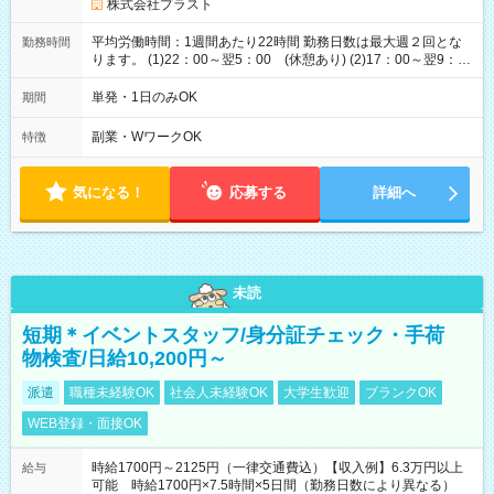
株式会社プラスト
平均労働時間：1週間あたり22時間 勤務日数は最大週２回とな
勤務時間
ります。 (1)22：00～翌5：00 (休憩あり) (2)17：00～翌9：
00 (休憩あり) ３６協定提出済 平均労働時間：1週間あたり22
時間 勤務日数は最大週２回となります。 (1)22：00～翌5：00
単発・1日のみOK
期間
(休憩あり) (2)17：00～翌9：00 (休憩あり) ３６協定提出済
副業・WワークOK
特徴
気になる！
応募する
詳細へ
未読
短期＊イベントスタッフ/身分証チェック・手荷
物検査/日給10,200円～
派遣
職種未経験OK
社会人未経験OK
大学生歓迎
ブランクOK
WEB登録・面接OK
時給1700円～2125円（一律交通費込）【収入例】6.3万円以上
給与
可能 時給1700円×7.5時間×5日間（勤務日数により異なる）