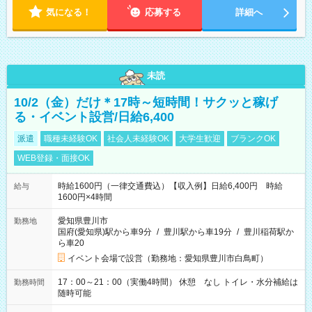
気になる！
応募する
詳細へ
未読
10/2（金）だけ＊17時～短時間！サクッと稼げ
る・イベント設営/日給6,400
派遣
職種未経験OK
社会人未経験OK
大学生歓迎
ブランクOK
WEB登録・面接OK
時給1600円（一律交通費込）【収入例】日給6,400円 時給
給与
1600円×4時間
愛知県豊川市
勤務地
国府(愛知県)駅から車9分
/
豊川駅から車19分
/
豊川稲荷駅か
ら車20
イベント会場で設営（勤務地：愛知県豊川市白鳥町）
17：00～21：00（実働4時間） 休憩 なし トイレ・水分補給は
勤務時間
随時可能