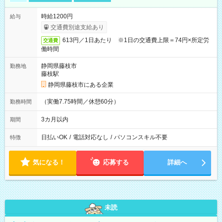
時給1200円
給与
交通費別途支給あり
613円／1日あたり ※1日の交通費上限＝74円×所定労
交通費
働時間
静岡県藤枝市
勤務地
藤枝駅
静岡県藤枝市にある企業
（実働7.75時間／休憩60分）
勤務時間
3カ月以内
期間
日払いOK
/
電話対応なし
/
パソコンスキル不要
特徴
気になる！
応募する
詳細へ
未読