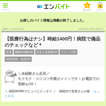
0
メニュー
気になる！
ログイン
お探しのバイト情報は掲載が終了しました。
掲載日 :2026
/
03
/
20
No.NISSTTRK-1BJH47
【医療行為はナシ】時給1400円！病院で備品
のチェックなど＊
派遣
職種未経験OK
社会人未経験OK
ブランクOK
WEB登録・面接OK
＼未経験さん必見／
モクモク・コツコツ作業がメインです！お電話での
登録もOK！
＼ 病院WORKデビューにピッタリ ／ 病院内で患者さんの移
...もっ
とみる