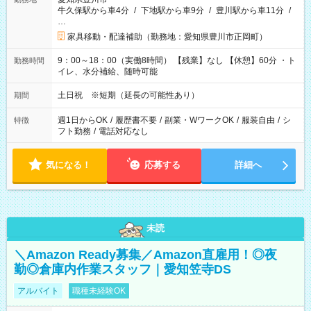
牛久保駅から車4分
/
下地駅から車9分
/
豊川駅から車11分
/
…
家具移動・配達補助（勤務地：愛知県豊川市正岡町）
9：00～18：00（実働8時間） 【残業】なし 【休憩】60分 ・ト
勤務時間
イレ、水分補給、随時可能
土日祝 ※短期（延長の可能性あり）
期間
週1日からOK
/
履歴書不要
/
副業・WワークOK
/
服装自由
/
シ
特徴
フト勤務
/
電話対応なし
気になる！
応募する
詳細へ
未読
＼Amazon Ready募集／Amazon直雇用！◎夜
勤◎倉庫内作業スタッフ｜愛知笠寺DS
アルバイト
職種未経験OK