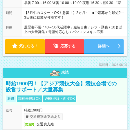
早番 7:00～16:00 遅番 10:00～19:00 夜勤 16:30～翌9:30 「家族
と休みを合わせたい」 「余裕を持って夕飯の準備がしたい」
「できれば残業はしたくない」 など、ご希望を教えてください
【8月中のスタートOK！急募！】2カ月～ ■ご応募から最短2～
期間
ね。 ※Wワーク希望の方へ 今ご覧のお仕事で希望する勤務時間
3日後に就業が可能です！
と、もう1つのお仕事の勤務時間。 合計で週40時間を超える場
合は応募できません。
履歴書不要
/
40～50代活躍中
/
服装自由
/
シフト勤務
/
10名以
特徴
上の大量募集
/
電話対応なし
/
パソコンスキル不要
気になる！
応募する
詳細へ
掲載日：2026.08.09
未読
時給1900円！【アジア競技大会】競技会場での
設営サポート／大量募集
派遣
職種未経験OK
WEB登録・面接OK
時給1900円
給与
交通費別途支給あり
交通費支給
交通費