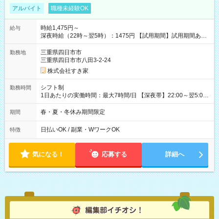
アルバイト
職種未経験OK
時給1,475円～
給与
深夜時給（22時～翌5時）：1475円 【試用期間】試用期間あり
試用期間の長さ：1ヶ月 雇用形態、給与は本採用時と同じです。
試用期間の実態は30日（※条件変更なし）ですが、切り上げで
三重県四日市市
勤務地
一ヶ月とさせていただきます。 研修制度あり：15時間(研修中も
三重県四日市市八田3-2-24
同時給）
株式会社すき家
シフト制
勤務時間
1日あたりの実働時間：最大7時間/日 【深夜帯】22:00～翌5:00
週2日～・1日2h～OK◎ ※22:00から翌5:00までは18歳以上の方
のみ勤務可能です（18歳未満の深夜業務禁止のため） ★深夜で
春・夏・冬休み期間限定
期間
も安心して働けます★ すき家では、ワンオペを禁止していま
す。 必ず、2名以上での勤務を行いますので、安心して働けま
日払いOK / 副業・WワークOK
特徴
す。
気になる！
応募する
詳細へ