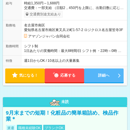
時給1,350円～1,688円
給与
交通費：一部支給 （日額2，450円を上限に、出勤日数に応じて
実費支給） ※22:00～翌5:00までは時給25%UP！ ■給与前払い
交通費別途支給あり
制度あり ※前払い額の上限あり、手数料無料（Amazon負担）
そのほか所定の条件が適用されます 【試用期間】試用期間なし
名古屋市南区
勤務地
愛知県名古屋市南区東又兵ヱ町1-57-2 ロジクロス名古屋笠寺3F
アマゾンジャパン合同会社
シフト制
勤務時間
1日あたりの実働時間：最大8時間/日 シフト例 ・22時～0時 入
社後、就業可能シフトをご確認の上、申請してください。
週1日からOK / 10名以上の大量募集
特徴
気になる！
応募する
詳細へ
未読
9月末までの短期！化粧品の簡単箱詰め、検品作
業＊
派遣
職種未経験OK
ブランクOK