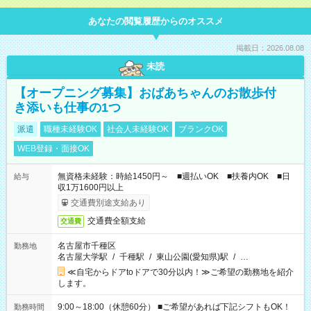
あなたの閲覧履歴からのオススメ
掲載日：2026.08.08
未読
【オープニング募集】おばあちゃんのお散歩付
き添いも仕事の1つ
派遣
職種未経験OK
社会人未経験OK
ブランクOK
WEB登録・面接OK
無資格未経験：時給1450円～ ■週払いOK ■扶養内OK ■日
給与
収1万1600円以上
交通費別途支給あり
交通費全額支給
交通費
名古屋市千種区
勤務地
名古屋大学駅
/
千種駅
/
東山公園(愛知県)駅
/
…
≪自宅からドアtoドアで30分以内！≫ご希望の勤務地を紹介
します。
9:00～18:00（休憩60分） ■ご希望があれば下記シフトもOK！
勤務時間