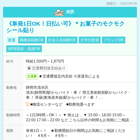
掲載日：2026.08.06
未読
《単発1日OK！日払い可》＊お菓子のモクモク
シール貼り
派遣
職種未経験OK
社会人未経験OK
大学生歓迎
ブランクOK
WEB登録・面接OK
時給1,500円～1,875円
給与
交通費別途支給あり
■ 交通費規定内支給 ※派遣先による
交通費
静岡市清水区
勤務地
清水(静岡県)駅からバイク・車
/
県立美術館前駅からバイク・
車
/
草薙(東海道本線)駅からバイク・車
/
…
■物流センターなど ■勤務地選べます
＜1日3時間～OK！＞ ▼ 例えば… ▼ 15:00～18:00 15:00～
勤務時間
22:00 17:00～22:00 など こちら以外の時間もお気軽にご相談く
ださい！
単発1日～！ ★勤務開始日や期間はお気軽にご相談くださ
期間
い！ ＃8月～ ＃9月～