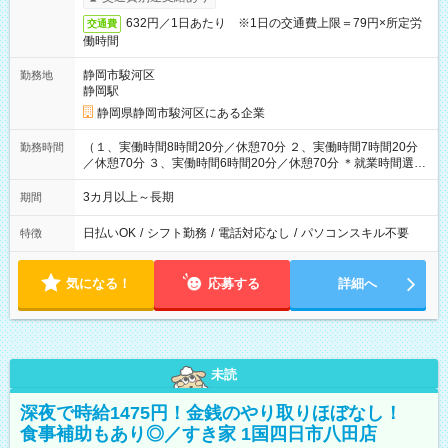
632円／1日あたり ※1日の交通費上限＝79円×所定労
交通費
働時間
静岡市駿河区
勤務地
静岡駅
静岡県静岡市駿河区にある企業
（１、実働時間8時間20分／休憩70分 ２、実働時間7時間20分
勤務時間
／休憩70分 ３、実働時間6時間20分／休憩70分 ＊就業時間選択
OK）
3カ月以上～長期
期間
日払いOK
/
シフト勤務
/
電話対応なし
/
パソコンスキル不要
特徴
気になる！
応募する
詳細へ
未読
深夜で時給1475円！金銭のやり取りほぼなし！
食事補助もあり◎／すき家 1国四日市八田店