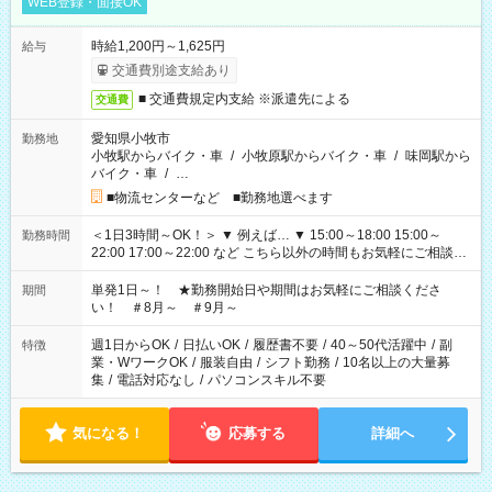
WEB登録・面接OK
時給1,200円～1,625円
給与
交通費別途支給あり
■ 交通費規定内支給 ※派遣先による
交通費
愛知県小牧市
勤務地
小牧駅からバイク・車
/
小牧原駅からバイク・車
/
味岡駅から
バイク・車
/
…
■物流センターなど ■勤務地選べます
＜1日3時間～OK！＞ ▼ 例えば… ▼ 15:00～18:00 15:00～
勤務時間
22:00 17:00～22:00 など こちら以外の時間もお気軽にご相談く
ださい！
単発1日～！ ★勤務開始日や期間はお気軽にご相談くださ
期間
い！ ＃8月～ ＃9月～
週1日からOK
/
日払いOK
/
履歴書不要
/
40～50代活躍中
/
副
特徴
業・WワークOK
/
服装自由
/
シフト勤務
/
10名以上の大量募
集
/
電話対応なし
/
パソコンスキル不要
気になる！
応募する
詳細へ