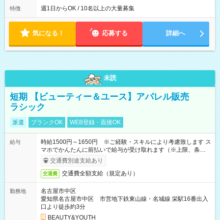
週1日からOK / 10名以上の大量募集
特徴
気になる！
応募する
詳細へ
未読
短期 【ビューティー＆ユース】アパレル販売
ラシック
派遣
ブランクOK
WEB登録・面接OK
時給1500円～1650円 ※ご経験・スキルにより考慮致します ス
給与
マホでかんたんに前払いで給与が受け取れます（※上限、条件
あり）
交通費別途支給あり
交通費全額支給（規定あり）
交通費
名古屋市中区
勤務地
愛知県名古屋市中区 市営地下鉄東山線・名城線 栄駅16番出入
口より徒歩約3分
BEAUTY&YOUTH