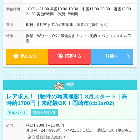
10:00～21:30 早番10:00-19:30 中番11:00-20:30 遅番12:00-
勤務時間
21:30 実働8時間 休憩1.5時間
即日～9月末までの短期募集（延長の可能性あり）
期間
副業・WワークOK
/
服装自由
/
シフト勤務
/
パソコンスキル不
特徴
要
気になる！
応募する
詳細へ
未読
レア求人！［物件の写真撮影］8月スタート｜高
時給1700円｜未経験OK！岡崎市(cb1sr02)
アルバイト
職種未経験OK
時給1,700円～1,700円
給与
月収例：24万9900円（7h×21日) 日払い、週払いOK（規定有
り） 【試用期間】試用期間なし
交通費別途支給あり