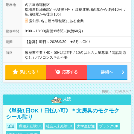
名古屋市瑞穂区
勤務地
瑞穂運動場東駅から徒歩7分
/
瑞穂運動場西駅から徒歩10分
/
新瑞橋駅から徒歩10分
愛知県 名古屋市瑞穂区にある企業
9:00～18:00(実働:8時間) (休憩60分)
勤務時間
【急募】即日～2026/9/30 ★8月～OK！
期間
履歴書不要
/
40～50代活躍中
/
10名以上の大量募集
/
電話対応
特徴
なし
/
パソコンスキル不要
気になる！
応募する
詳細へ
掲載日：2026.08.07
未読
《単発1日OK！日払い可》＊文房具のモクモク
シール貼り
派遣
職種未経験OK
社会人未経験OK
大学生歓迎
ブランクOK