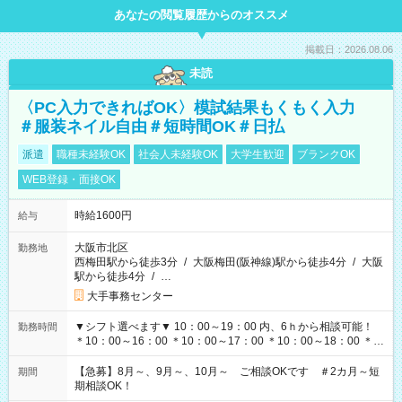
あなたの閲覧履歴からのオススメ
掲載日：2026.08.06
未読
〈PC入力できればOK〉模試結果もくもく入力
＃服装ネイル自由＃短時間OK＃日払
派遣
職種未経験OK
社会人未経験OK
大学生歓迎
ブランクOK
WEB登録・面接OK
時給1600円
給与
大阪市北区
勤務地
西梅田駅から徒歩3分
/
大阪梅田(阪神線)駅から徒歩4分
/
大阪
駅から徒歩4分
/
…
大手事務センター
▼シフト選べます▼ 10：00～19：00 内、6ｈから相談可能！
勤務時間
＊10：00～16：00 ＊10：00～17：00 ＊10：00～18：00 ＊
11：00～19：00 ＊12：00～19：00 ＊13：00～19：00
【急募】8月～、9月～、10月～ ご相談OKです ＃2カ月～短
期間
期相談OK！