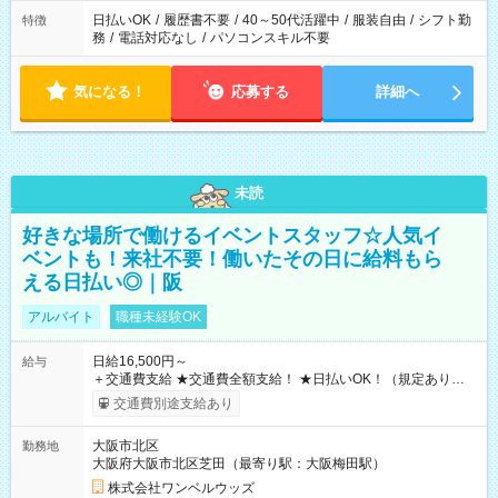
日払いOK
/
履歴書不要
/
40～50代活躍中
/
服装自由
/
シフト勤
特徴
務
/
電話対応なし
/
パソコンスキル不要
気になる！
応募する
詳細へ
未読
好きな場所で働けるイベントスタッフ☆人気イ
ベントも！来社不要！働いたその日に給料もら
える日払い◎｜阪
アルバイト
職種未経験OK
日給16,500円～
給与
＋交通費支給 ★交通費全額支給！ ★日払いOK！（規定あり） ┗
働いたその日に現金GET♪ お仕事後はコンビニATMから 日払
交通費別途支給あり
い分を引き落とせます！ 【試用期間】試用期間なし
大阪市北区
勤務地
大阪府大阪市北区芝田（最寄り駅：大阪梅田駅）
株式会社ワンベルウッズ