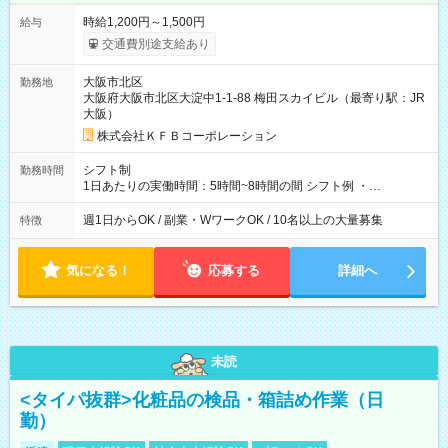
時給1,200円～1,500円
給与
交通費別途支給あり
大阪市北区
勤務地
大阪府大阪市北区大淀中1-1-88 梅田スカイビル（最寄り駅：JR
大阪）
株式会社ＫＦＢコーポレーション
シフト制
勤務時間
1日あたりの実働時間：5時間~8時間の間 シフト例 ・
9:30~18:00 実働7.5時間 ・9:30~14:30 実働5時間 ・
16:00~21:30 実働5.5時間
週1日からOK / 副業・WワークOK / 10名以上の大量募集
特徴
気になる！
応募する
詳細へ
未読
<タイパ抜群>化粧品の検品・箱詰め作業（日
勤）