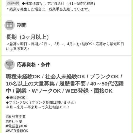
◆残業ほぼなしで定時退社（月1～5時間程度）
残業時間
＊残業が発生した場合は、残業手当支給しています。
期間
長期（3ヶ月以上）
＜急募＞即日～長期／2月～、3月～、4月～も相談OK！応募から最短即日
には選考案内♪
応募資格・条件
職種未経験OK / 社会人未経験OK / ブランクOK /
10名以上の大量募集 / 履歴書不要 / 40～50代活躍
中 / 副業・WワークOK / WEB登録・面接OK
◆未経験OK！
◆ブランクOK（ブランク期間は問いません）
今月～来月～再来月～で入社相談ＯＫ！
#履歴書不要
#来社不要
#電話登録OK
#WEB登録OK