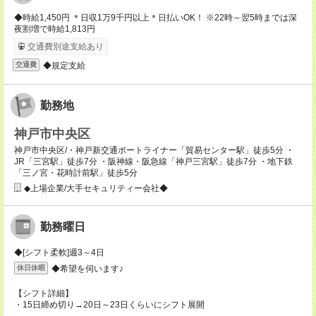
◆時給1,450円 ＊日収1万9千円以上＊日払いOK！ ※22時～翌5時までは深
夜割増で時給1,813円
交通費別途支給あり
◆規定支給
交通費
勤務地
神戸市中央区
神戸市中央区/・神戸新交通ポートライナー「貿易センター駅」徒歩5分 ・
JR「三宮駅」徒歩7分 ・阪神線・阪急線「神戸三宮駅」徒歩7分 ・地下鉄
「三ノ宮・花時計前駅」徒歩5分
◆上場企業/大手セキュリティー会社◆
勤務曜日
◆[シフト柔軟]週3～4日
◆希望を伺います♪
休日休暇
【シフト詳細】
・15日締め切り→20日～23日くらいにシフト展開