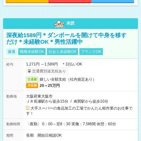
未読
深夜給1589円＊ダンボールを開けて中身を移す
だけ＊未経験OK＊男性活躍中
派遣
職種未経験OK
社会人未経験OK
ブランクOK
1,271円 ～1,589円 ＊日払いOK
給与
交通費別途支給あり
嬉しい全額支給（社内規定あり）
交通費
20～25万円
月収例
大阪府東大阪市
勤務地
ＪＲ長瀬駅から徒歩15分
/
南巽駅から徒歩10分
大手スーパーの食品加工の工場でかんたん軽作業のお仕事で
す！
〈夜勤〉 0：00～翌8：30 実働：7.5時間 休憩：60分
勤務時間
長期 開始日相談OK
期間