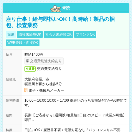
未読
座り仕事！給与即払いOK！高時給！製品の梱
包、検査業務
派遣
職種未経験OK
社会人未経験OK
ブランクOK
WEB登録・面接OK
時給1400円
給与
交通費別途支給あり
交通費支給有り
交通費
大阪府寝屋川市
勤務地
寝屋川市駅から徒歩5分
電子・機械系メーカー
10:00～16:00 10:00～17:00 ※表記のうち実働5時間から6時間で
勤務時間
す。
長期【ご応募から1週間以内(最短2日目)のスピード就業が可能】
期間
即日～
日払いOK
/
履歴書不要
/
電話対応なし
/
パソコンスキル不要
特徴