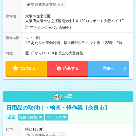
実費支給） ※22:00～翌5:00までは時給25%UP！ ■給与前払い
交通費別途支給あり
制度あり ※前払い額の上限あり、手数料無料（Amazon負担）
そのほか所定の条件が適用されます 【試用期間】試用期間なし
大阪市住之江区
勤務地
大阪府大阪市住之江区南港中1-4-130ロジポート大阪ベイ 1F
アマゾンジャパン合同会社
シフト制
勤務時間
1日あたりの実働時間：最大8時間/日 シフト例 ・22時～0時 入
社後、就業可能シフトをご確認の上、申請してください。
週1日からOK / 10名以上の大量募集
特徴
気になる！
応募する
詳細へ
未読
日用品の取付け・検査・軽作業【奈良市】
派遣
職種未経験OK
ブランクOK
時給1170円
給与