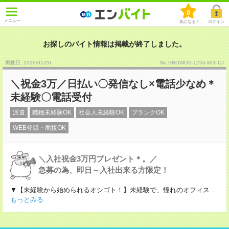
0
メニュー
気になる！
ログイン
お探しのバイト情報は掲載が終了しました。
掲載日 :2026
/
01
/
26
No.SROWOS-1256-MIX-CJ
＼祝金3万／日払い〇発信なし×電話少なめ＊
未経験〇電話受付
派遣
職種未経験OK
社会人未経験OK
ブランクOK
WEB登録・面接OK
＼入社祝金3万円プレゼント＊。／
急募の為、即日～入社出来る方限定！
▼【未経験から始められるオシゴト！】未経験で、憧れのオフィス
...
もっとみる