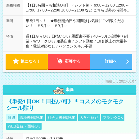
【1日3時間～も相談OK!】 ＜シフト例＞ 9:00～12:00 12:00～
勤務時間
17:00 17:00～22:00 18:00～21:00 など こちら以外の時間帯も
お気軽にご相談ください！
単発1日～！ ★勤務開始日や期間はお気軽にご相談くださ
期間
い！ ＃8月～ ＃9月～
週1日からOK
/
日払いOK
/
履歴書不要
/
40～50代活躍中
/
副
特徴
業・WワークOK
/
服装自由
/
シフト勤務
/
10名以上の大量募
集
/
電話対応なし
/
パソコンスキル不要
気になる！
応募する
詳細へ
掲載日：2026.08.07
未読
《単発1日OK！日払い可》＊コスメのモクモク
シール貼り
派遣
職種未経験OK
社会人未経験OK
大学生歓迎
ブランクOK
WEB登録・面接OK
時給1,500円～1,875円
給与