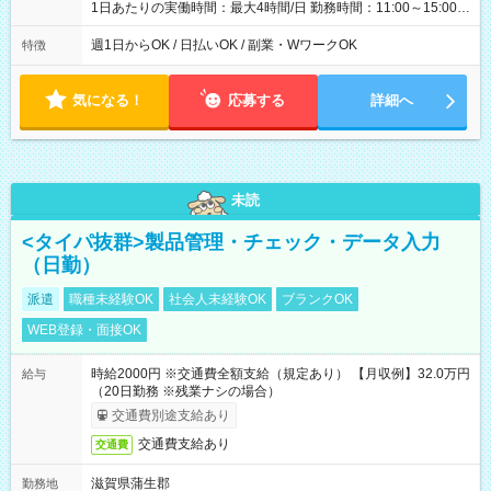
1日あたりの実働時間：最大4時間/日 勤務時間：11:00～15:00
（実働4時間） ★週1日～勤務OK！ ★土日のみ・平日のみも
OK！ ★シフト自己申告制！ ★残業なし！次の予定も立てやすい
週1日からOK / 日払いOK / 副業・WワークOK
特徴
♪
気になる！
応募する
詳細へ
未読
<タイパ抜群>製品管理・チェック・データ入力
（日勤）
派遣
職種未経験OK
社会人未経験OK
ブランクOK
WEB登録・面接OK
時給2000円 ※交通費全額支給（規定あり） 【月収例】32.0万円
給与
（20日勤務 ※残業ナシの場合）
交通費別途支給あり
交通費支給あり
交通費
滋賀県蒲生郡
勤務地