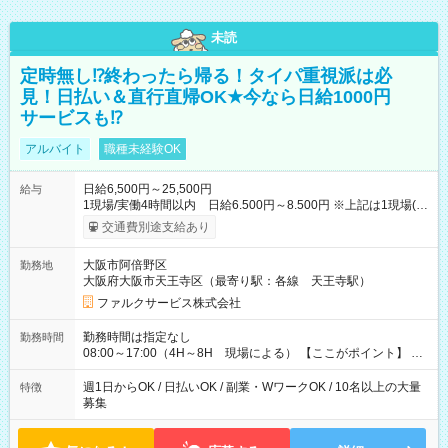
未読
定時無し⁉終わったら帰る！タイパ重視派は必
見！日払い＆直行直帰OK★今なら日給1000円
サービスも⁉
アルバイト
職種未経験OK
日給6,500円～25,500円
給与
1現場/実働4時間以内 日給6.500円～8.500円 ※上記は1現場(実
働4時間以内)あたりの給与です ※基本は1日あたり2現場(実働8
交通費別途支給あり
時間以内)をお任せします。その場合の支給額は日給1,3000円で
す ★研修期間20日間は「1現場/実働4時間以内 日給6.000円
大阪市阿倍野区
勤務地
～」ですが、今なら初出勤をした人は採用祝いで【日給+1.000
大阪府大阪市天王寺区（最寄り駅：各線 天王寺駅）
円】のボーナスが！★（その他待遇に変更ありません） 現場に
よっては早く終わることもあり！ その場合も給与金額は変わり
ファルクサービス株式会社
ません！ ≪給与例≫ ・週1日勤務 ㈪～㈮は本業のため㈯のみ
1現場/6.500×2現場＝日給13.000円×4日 ＝月給52.000円 ・週6
勤務時間は指定なし
勤務時間
日でレギュラー勤務(勤続1年) 1現場/7.200×2現場＝日給14.400
08:00～17:00（4H～8H 現場による） 【ここがポイント】 ◆
円×24日 ＝月給345.600円 ☆さらに「3現場の日」「夜勤に出
給与の日給保障あり！ 「4時間の現場」が「1時間」で終わった
る」などをして月に40万以上を稼ぐ人も☆ ◆支払い方法：日払
時も給料変わらず！ 「4時間の現場」のお給料をお支払いします
週1日からOK / 日払いOK / 副業・WワークOK / 10名以上の大量
特徴
い・週払い・月3回払いが選択可能 【試用期間】試用期間なし
♪ 1日にたくさんの現場をこなせば、高収入を実現可能！
募集