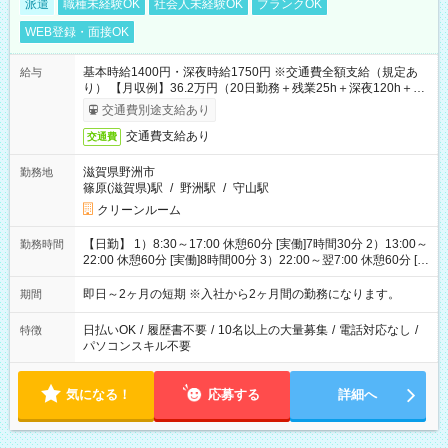
派遣
職種未経験OK
社会人未経験OK
ブランクOK
WEB登録・面接OK
基本時給1400円・深夜時給1750円 ※交通費全額支給（規定あ
給与
り） 【月収例】36.2万円（20日勤務＋残業25h＋深夜120h＋休
出30h） ※上記勤務時間3)の場合
交通費別途支給あり
交通費支給あり
交通費
滋賀県野洲市
勤務地
篠原(滋賀県)駅
/
野洲駅
/
守山駅
クリーンルーム
【日勤】 1）8:30～17:00 休憩60分 [実働]7時間30分 2）13:00～
勤務時間
22:00 休憩60分 [実働]8時間00分 3）22:00～翌7:00 休憩60分 [実
働]8時間00分
即日～2ヶ月の短期 ※入社から2ヶ月間の勤務になります。
期間
日払いOK
/
履歴書不要
/
10名以上の大量募集
/
電話対応なし
/
特徴
パソコンスキル不要
気になる！
応募する
詳細へ