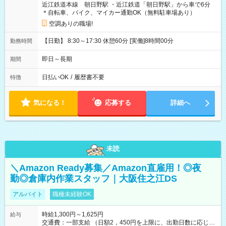
近江鉄道本線 朝日野駅 ・近江鉄道「朝日野駅」から車で6分
＊自転車、バイク、マイカー通勤OK（無料駐車場あり）
空調ありの職場!
【日勤】 8:30～17:30 休憩60分 [実働]8時間00分
勤務時間
即日～長期
期間
日払いOK
/
履歴書不要
特徴
気になる！
応募する
詳細へ
未読
＼Amazon Ready募集／Amazon直雇用！◎夜
勤◎倉庫内作業スタッフ｜大阪住之江DS
アルバイト
職種未経験OK
時給1,300円～1,625円
給与
交通費：一部支給 （日額2，450円を上限に、出勤日数に応じて