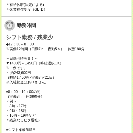
＊有給休暇(法定による)
＊休業補償制度（GLTD）
勤務時間
シフト勤務 / 残業少
◆17：30～8：30
※実働12時間（日勤7ｈ・夜勤5ｈ）・休憩180分
～日勤同時募集！～
▼1400円～1450円（時給選択OK）
※一例です。
・ 約243,600円
（時給1,450円×実働8h×21日）
※入社祝金はありません。
●8：00～19：00の間
（実働8ｈ・休憩60分）
＜例＞
・8時～17時
・9時～18時
・10時～19時など
＊残業なしピタ退社♪
●シフト柔軟/週5日