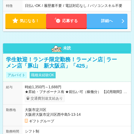
日払いOK
/
履歴書不要
/
電話対応なし
/
パソコンスキル不要
特徴
気になる！
応募する
詳細へ
未読
学生歓迎！ランチ限定勤務！ラーメン店│ラー
メン店「豚山 新大阪店」「425」
アルバイト
職種未経験OK
時給1,350円～1,688円
給与
★昇給・プチボーナス有 ★前払い可（稼働分） 【試用期間】試
用期間なし
交通費別途支給あり
大阪市淀川区
勤務地
大阪府大阪市淀川区西中島5-13-14
ギフトグループ
シフト制
勤務時間