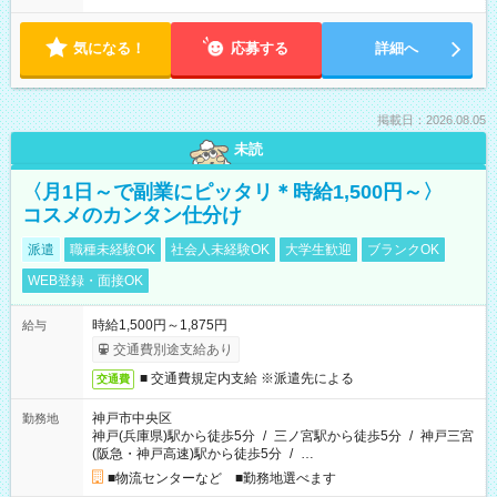
気になる！
応募する
詳細へ
掲載日：2026.08.05
未読
〈月1日～で副業にピッタリ＊時給1,500円～〉
コスメのカンタン仕分け
派遣
職種未経験OK
社会人未経験OK
大学生歓迎
ブランクOK
WEB登録・面接OK
時給1,500円～1,875円
給与
交通費別途支給あり
■ 交通費規定内支給 ※派遣先による
交通費
神戸市中央区
勤務地
神戸(兵庫県)駅から徒歩5分
/
三ノ宮駅から徒歩5分
/
神戸三宮
(阪急・神戸高速)駅から徒歩5分
/
…
■物流センターなど ■勤務地選べます