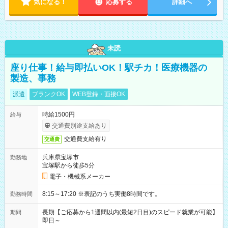
気になる！
応募する
詳細へ
未読
座り仕事！給与即払いOK！駅チカ！医療機器の
製造、事務
派遣
ブランクOK
WEB登録・面接OK
時給1500円
給与
交通費別途支給あり
交通費支給有り
交通費
兵庫県宝塚市
勤務地
宝塚駅から徒歩5分
電子・機械系メーカー
8:15～17:20 ※表記のうち実働8時間です。
勤務時間
長期【ご応募から1週間以内(最短2日目)のスピード就業が可能】
期間
即日～