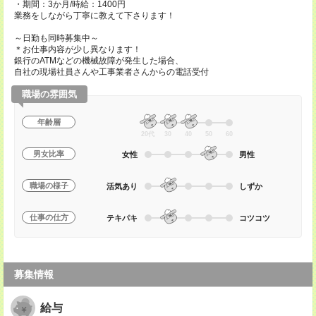
・期間：3か月/時給：1400円
業務をしながら丁寧に教えて下さります！
～日勤も同時募集中～
＊お仕事内容が少し異なります！
銀行のATMなどの機械故障が発生した場合、
自社の現場社員さんや工事業者さんからの電話受付
職場の雰囲気
年齢層
20代
30
40
50
60
男女比率
女性
男性
職場の様子
活気あり
しずか
仕事の仕方
テキパキ
コツコツ
募集情報
給与