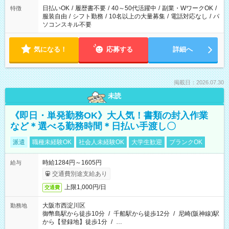
日払いOK
/
履歴書不要
/
40～50代活躍中
/
副業・WワークOK
/
特徴
服装自由
/
シフト勤務
/
10名以上の大量募集
/
電話対応なし
/
パ
ソコンスキル不要
気になる！
応募する
詳細へ
掲載日：2026.07.30
未読
《即日・単発勤務OK》大人気！書類の封入作業
など＊選べる勤務時間＊日払い手渡し〇
派遣
職種未経験OK
社会人未経験OK
大学生歓迎
ブランクOK
時給1284円～1605円
給与
交通費別途支給あり
上限1,000円/日
交通費
大阪市西淀川区
勤務地
御幣島駅から徒歩10分
/
千船駅から徒歩12分
/
尼崎(阪神線)駅
から【登録地】徒歩1分
/
…