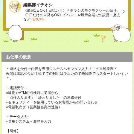
編集部イチオシ
《単発1日OK！日払い可》＊チラシのモクモクシール貼り、
《1日だけの単発もOK》イベントや展示会場での設営・撤去
など
(8/7UP!)
お仕事の概要
＊連絡を受付⇒内容を専用システムへカンタン入力！この単純業務＊
夜間は電話少なめ！慌てての対応は少ないので未経験でもスタートしやすい
＊。
～電話受付～
○建物やATMの点検時に業者から、
「点検入ります」「終わりました」の連絡受付
○セキュリティーを使用しているお客様からの問い合わせ
○電話取次ぎ（営業担当宛の連絡）
～データ入力～
○専用システムへ履歴を入力
【研修】