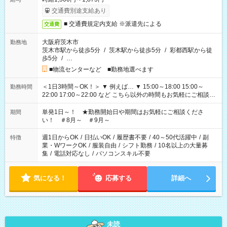
交通費別途支給あり
■ 交通費規定内支給 ※派遣先による
交通費
大阪府茨木市
勤務地
茨木市駅から徒歩5分
/
茨木駅から徒歩5分
/
彩都西駅から徒
歩5分
/
…
■物流センターなど ■勤務地選べます
＜1日3時間～OK！＞ ▼ 例えば… ▼ 15:00～18:00 15:00～
勤務時間
22:00 17:00～22:00 など こちら以外の時間もお気軽にご相談く
ださい！
単発1日～！ ★勤務開始日や期間はお気軽にご相談くださ
期間
い！ ＃8月～ ＃9月～
週1日からOK
/
日払いOK
/
履歴書不要
/
40～50代活躍中
/
副
特徴
業・WワークOK
/
服装自由
/
シフト勤務
/
10名以上の大量募
集
/
電話対応なし
/
パソコンスキル不要
気になる！
応募する
詳細へ
未読