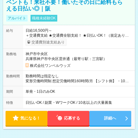
ベントも！来社不要！働いたその日に給料もら
える日払い◎｜阪
アルバイト
職種未経験OK
日給16,500円～
給与
＋交通費支給 ★交通費全額支給！ ★日払いOK！（規定あり） ┗
働いたその日に現金GET♪ お仕事後はコンビニATMから 日払
交通費別途支給あり
い分を引き落とせます！ 【試用期間】試用期間なし
神戸市中央区
勤務地
兵庫県神戸市中央区雲井通（最寄り駅：三宮駅）
株式会社ワンベルウッズ
勤務時間は指定なし
勤務時間
変形労働時間制 想定労働時間160時間/月 【シフト例】 ・10：
00～20：00
単発・1日のみOK
期間
日払いOK / 副業・WワークOK / 10名以上の大量募集
特徴
気になる！
応募する
詳細へ