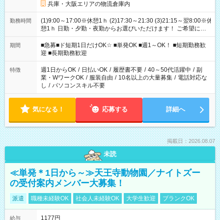
兵庫・大阪エリアの物流倉庫内
(1)9:00～17:00※休憩1ｈ (2)17:30～21:30 (3)21:15～翌8:00※休
勤務時間
憩1ｈ 日勤・夕勤・夜勤からお選びいただけます！ ご希望に合
わせて働けるお仕事です(*^^*) 【その他選べる勤務時間】 8-17
時/9-17時/9-18時/10-18時/11-21時/18-22時/20-翌4時/21-翌5
■急募■ド短期1日だけOK☆ ■単発OK ■週1～OK！ ■短期勤務歓
期間
時/22-翌6時/0-翌8時 ご自身のご都合で選んで頂ける完全自由シ
迎 ■長期勤務歓迎
フト！
週1日からOK
/
日払いOK
/
履歴書不要
/
40～50代活躍中
/
副
特徴
業・WワークOK
/
服装自由
/
10名以上の大量募集
/
電話対応な
し
/
パソコンスキル不要
気になる！
応募する
詳細へ
掲載日：2026.08.07
未読
≪単発＊1日から～≫天王寺動物園／ナイトズー
の受付案内メンバー大募集！
派遣
職種未経験OK
社会人未経験OK
大学生歓迎
ブランクOK
1177円
給与