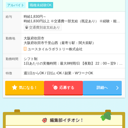
アルバイト
職種未経験OK
時給1,830円～
給与
時給1,830円以上 ※交通費一部支給（既定あり） ※経験・能力を
考慮して決定します 【収入例】 週1回勤務の場合：1,830円×8時
交通費別途支給あり
間×4回=5万8,560円 週3回勤務の場合：1,830円×8時間×12回
=17万5,680円 【試用期間】試用期間あり 試用期間の長さ：2ヶ
大阪府吹田市
勤務地
月 ※ 雇用形態と給与に、本採用時と異なる部分があります。 雇
大阪府吹田市千里山西（最寄り駅：関大前駅）
用形態：本採用時と同じです。 給与：時給 1,610円以上
ユースタイルラボラトリー株式会社
シフト制
勤務時間
1日あたりの実働時間：最大8時間/日 【夜勤】 22：00～翌9：
00 ※週1日～OK ／ 夜勤専従 ＊＊ 勤務時間例 ＊＊ ■22時か
ら翌7時 ■23時から翌8時 ■24時から翌9時 など ※上記の時間
週1日からOK / 日払いOK / 副業・WワークOK
特徴
内で8時間勤務（休憩1時間）ご利用者様により、時間は異なり
ます。 ※曜日固定（毎週同じ曜日での勤務となります）
気になる！
応募する
詳細へ