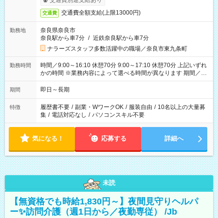
交通費別途支給あり
交通費全額支給(上限13000円)
交通費
奈良県奈良市
勤務地
奈良駅から車7分
/
近鉄奈良駅から車7分
ナラーズスタッフ多数活躍中の職場／奈良市東九条町
時間／9:00～16:10 休憩70分 9:00～17:10 休憩70分 上記いずれ
勤務時間
かの時間 ※業務内容によって選べる時間が異なります 期間／即
日～長期安定 スタート日は相談可能！ 勤務日／月～金の週4日
～でOK！
即日～長期
期間
履歴書不要
/
副業・WワークOK
/
服装自由
/
10名以上の大量募
特徴
集
/
電話対応なし
/
パソコンスキル不要
気になる！
応募する
詳細へ
未読
【無資格でも時給1,830円～】夜間見守りヘルパ
ー✨訪問介護（週1日から／夜勤専従） /Jb