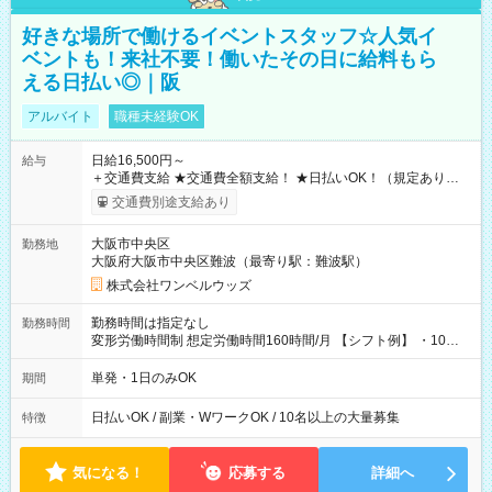
好きな場所で働けるイベントスタッフ☆人気イ
ベントも！来社不要！働いたその日に給料もら
える日払い◎｜阪
アルバイト
職種未経験OK
日給16,500円～
給与
＋交通費支給 ★交通費全額支給！ ★日払いOK！（規定あり） ┗
働いたその日に現金GET♪ お仕事後はコンビニATMから 日払
交通費別途支給あり
い分を引き落とせます！ 【試用期間】試用期間なし
大阪市中央区
勤務地
大阪府大阪市中央区難波（最寄り駅：難波駅）
株式会社ワンベルウッズ
勤務時間は指定なし
勤務時間
変形労働時間制 想定労働時間160時間/月 【シフト例】 ・10：
00～20：00
単発・1日のみOK
期間
日払いOK / 副業・WワークOK / 10名以上の大量募集
特徴
気になる！
応募する
詳細へ