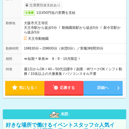
交通費別途支給あり
1日450円迄の実費を支給
交通費
大阪市天王寺区
勤務地
天王寺駅から徒歩5分
/
動物園前駅から徒歩5分
/
新今宮駅か
ら徒歩5分
天王寺動物園
16時30分～20時00分（休憩0分）／実働3時間30分
勤務時間
≪短期＊単発≫ 8・9・10月限定！
期間
週1日からOK
/
40～50代活躍中
/
副業・WワークOK
/
シフト勤
特徴
務
/
10名以上の大量募集
/
パソコンスキル不要
気になる！
応募する
詳細へ
未読
好きな場所で働けるイベントスタッフ☆人気イ