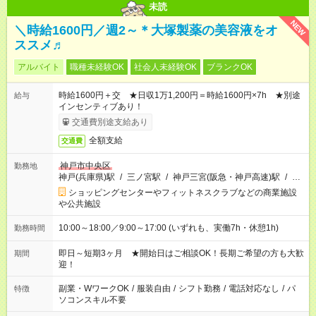
未読
NEW
＼時給1600円／週2～＊大塚製薬の美容液をオ
ススメ♬
アルバイト
職種未経験OK
社会人未経験OK
ブランクOK
時給1600円＋交 ★日収1万1,200円＝時給1600円×7h ★別途
給与
インセンティブあり！
交通費別途支給あり
全額支給
交通費
神戸市中央区
勤務地
神戸(兵庫県)駅
/
三ノ宮駅
/
神戸三宮(阪急・神戸高速)駅
/
…
ショッピングセンターやフィットネスクラブなどの商業施設
や公共施設
10:00～18:00／9:00～17:00 (いずれも、実働7h・休憩1h)
勤務時間
即日～短期3ヶ月 ★開始日はご相談OK！長期ご希望の方も大歓
期間
迎！
副業・WワークOK
/
服装自由
/
シフト勤務
/
電話対応なし
/
パ
特徴
ソコンスキル不要