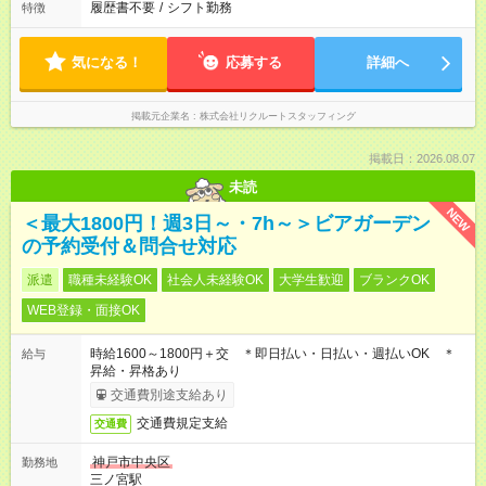
履歴書不要
/
シフト勤務
特徴
気になる！
応募する
詳細へ
掲載元企業名
株式会社リクルートスタッフィング
掲載日：2026.08.07
未読
NEW
＜最大1800円！週3日～・7h～＞ビアガーデン
の予約受付＆問合せ対応
派遣
職種未経験OK
社会人未経験OK
大学生歓迎
ブランクOK
WEB登録・面接OK
時給1600～1800円＋交 ＊即日払い・日払い・週払いOK ＊
給与
昇給・昇格あり
交通費別途支給あり
交通費規定支給
交通費
神戸市中央区
勤務地
三ノ宮駅