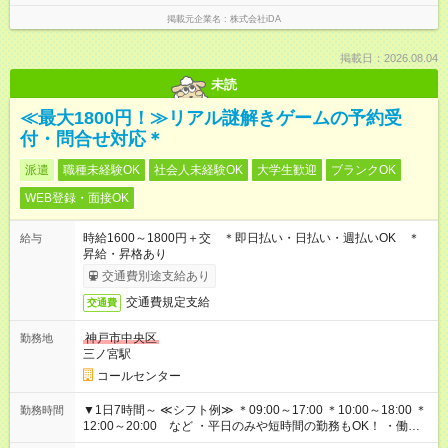
掲載元企業名
株式会社iDA
掲載日：2026.08.04
未読
≪最大1800円！≫リアル謎解きゲームの予約受
付・問合せ対応＊
派遣
職種未経験OK
社会人未経験OK
大学生歓迎
ブランクOK
WEB登録・面接OK
時給1600～1800円＋交 ＊即日払い・日払い・週払いOK ＊
給与
昇給・昇格あり
交通費別途支給あり
交通費規定支給
交通費
神戸市中央区
勤務地
三ノ宮駅
コールセンター
▼1日7時間～ ≪シフト例≫ ＊09:00～17:00 ＊10:00～18:00 ＊
勤務時間
12:00～20:00 など ・平日のみや短時間の勤務もOK！ ・働き
方はお気軽にご相談下さい