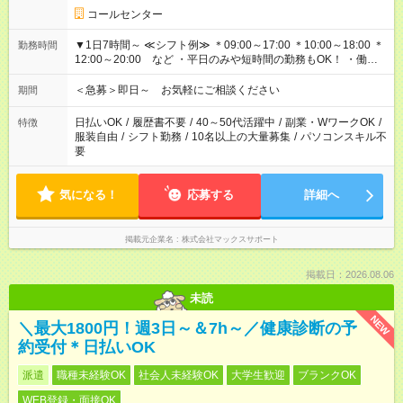
コールセンター
▼1日7時間～ ≪シフト例≫ ＊09:00～17:00 ＊10:00～18:00 ＊
勤務時間
12:00～20:00 など ・平日のみや短時間の勤務もOK！ ・働き
方はお気軽にご相談下さい
＜急募＞即日～ お気軽にご相談ください
期間
日払いOK
/
履歴書不要
/
40～50代活躍中
/
副業・WワークOK
/
特徴
服装自由
/
シフト勤務
/
10名以上の大量募集
/
パソコンスキル不
要
気になる！
応募する
詳細へ
掲載元企業名
株式会社マックスサポート
掲載日：2026.08.06
未読
NEW
＼最大1800円！週3日～＆7h～／健康診断の予
約受付＊日払いOK
派遣
職種未経験OK
社会人未経験OK
大学生歓迎
ブランクOK
WEB登録・面接OK