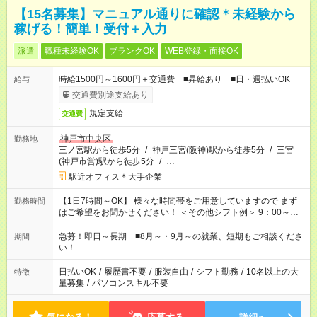
【15名募集】マニュアル通りに確認＊未経験から
稼げる！簡単！受付＋入力
派遣
職種未経験OK
ブランクOK
WEB登録・面接OK
時給1500円～1600円＋交通費 ■昇給あり ■日・週払いOK
給与
交通費別途支給あり
規定支給
交通費
神戸市中央区
勤務地
三ノ宮駅から徒歩5分
/
神戸三宮(阪神)駅から徒歩5分
/
三宮
(神戸市営)駅から徒歩5分
/
…
駅近オフィス＊大手企業
【1日7時間～OK】 様々な時間帯をご用意していますので まず
勤務時間
はご希望をお聞かせください！ ＜その他シフト例＞ 9：00～
17：00 11：00～20：00 などなど！その他のお時間もOKです！
急募！即日～長期 ■8月～・9月～の就業、短期もご相談くださ
期間
い！
日払いOK
/
履歴書不要
/
服装自由
/
シフト勤務
/
10名以上の大
特徴
量募集
/
パソコンスキル不要