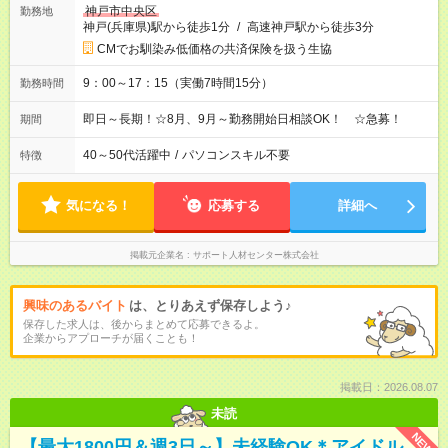
神戸市中央区
勤務地
神戸(兵庫県)駅から徒歩1分
/
高速神戸駅から徒歩3分
CMでお馴染み低価格の共済保険を扱う生協
9：00～17：15（実働7時間15分）
勤務時間
即日～長期！☆8月、9月～勤務開始日相談OK！ ☆急募！
期間
40～50代活躍中
/
パソコンスキル不要
特徴
気になる！
応募する
詳細へ
掲載元企業名
サポート人材センター株式会社
興味のあるバイト
は、とりあえず保存しよう♪
保存した求人は、後からまとめて応募できるよ。
企業からアプローチが届くことも！
掲載日：2026.08.07
未読
NEW
【最大1800円＆週3日～】未経験OK＊アイドル