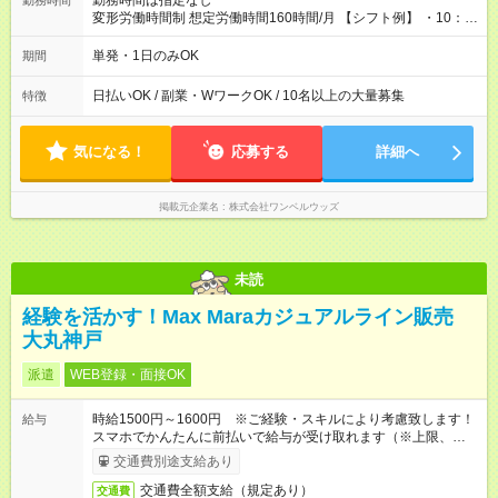
勤務時間は指定なし
勤務時間
変形労働時間制 想定労働時間160時間/月 【シフト例】 ・10：
00～20：00
単発・1日のみOK
期間
日払いOK / 副業・WワークOK / 10名以上の大量募集
特徴
気になる！
応募する
詳細へ
掲載元企業名
株式会社ワンベルウッズ
未読
経験を活かす！Max Maraカジュアルライン販売
大丸神戸
派遣
WEB登録・面接OK
時給1500円～1600円 ※ご経験・スキルにより考慮致します！
給与
スマホでかんたんに前払いで給与が受け取れます（※上限、条
件あり）
交通費別途支給あり
交通費全額支給（規定あり）
交通費