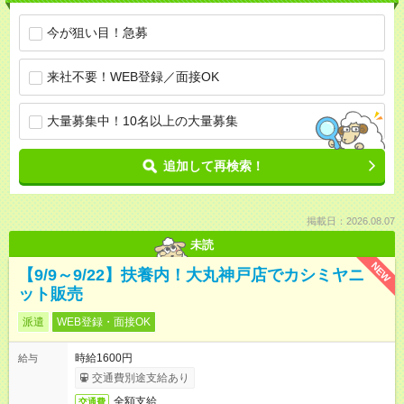
今が狙い目！急募
来社不要！WEB登録／面接OK
大量募集中！10名以上の大量募集
追加して再検索！
掲載日：2026.08.07
未読
NEW
【9/9～9/22】扶養内！大丸神戸店でカシミヤニ
ット販売
派遣
WEB登録・面接OK
時給1600円
給与
交通費別途支給あり
全額支給
交通費