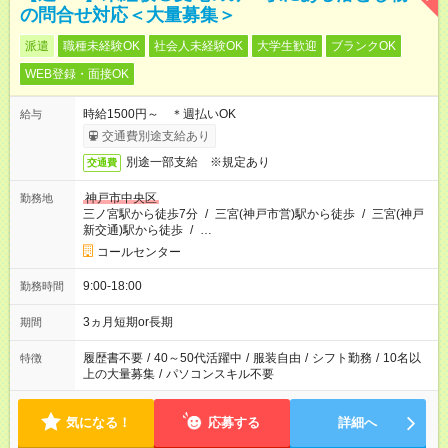
の問合せ対応＜大量募集＞
派遣
職種未経験OK
社会人未経験OK
大学生歓迎
ブランクOK
WEB登録・面接OK
時給1500円～ ＊週払いOK
給与
交通費別途支給あり
別途一部支給 ※規定あり
交通費
神戸市中央区
勤務地
三ノ宮駅から徒歩7分
/
三宮(神戸市営)駅から徒歩
/
三宮(神戸
新交通)駅から徒歩
/
…
コールセンター
9:00-18:00
勤務時間
3ヵ月短期or長期
期間
履歴書不要
/
40～50代活躍中
/
服装自由
/
シフト勤務
/
10名以
特徴
上の大量募集
/
パソコンスキル不要
気になる！
応募する
詳細へ