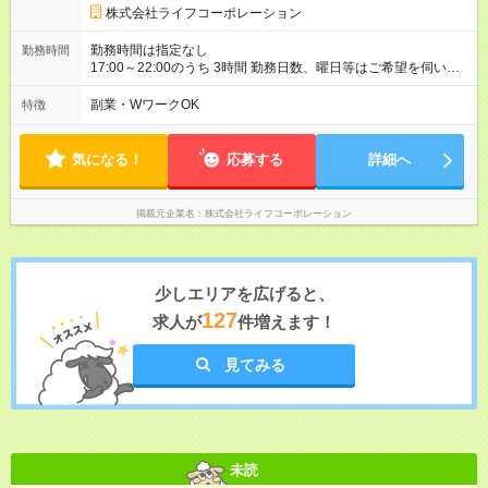
株式会社ライフコーポレーション
勤務時間は指定なし
勤務時間
17:00～22:00のうち 3時間 勤務日数、曜日等はご希望を伺いま
す 上記時間帯以外をご希望の場合は、面接にてご相談くださ
い。
副業・WワークOK
特徴
気になる！
応募する
詳細へ
掲載元企業名
株式会社ライフコーポレーション
少しエリアを広げると、
127
求人が
件増えます！
見てみる
未読