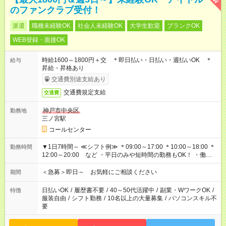
のファンクラブ受付！
派遣
職種未経験OK
社会人未経験OK
大学生歓迎
ブランクOK
WEB登録・面接OK
時給1600～1800円＋交 ＊即日払い・日払い・週払いOK ＊
給与
昇給・昇格あり
交通費別途支給あり
交通費規定支給
交通費
神戸市中央区
勤務地
三ノ宮駅
コールセンター
▼1日7時間～ ≪シフト例≫ ＊09:00～17:00 ＊10:00～18:00 ＊
勤務時間
12:00～20:00 など ・平日のみや短時間の勤務もOK！ ・働き
方はお気軽にご相談下さい
＜急募＞即日～ お気軽にご相談ください
期間
日払いOK
/
履歴書不要
/
40～50代活躍中
/
副業・WワークOK
/
特徴
服装自由
/
シフト勤務
/
10名以上の大量募集
/
パソコンスキル不
要