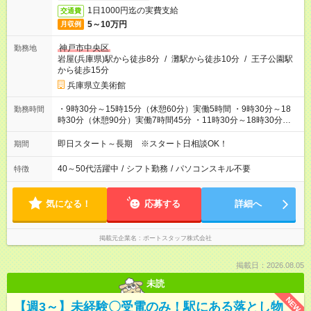
1日1000円迄の実費支給
交通費
5～10万円
月収例
神戸市中央区
勤務地
岩屋(兵庫県)駅から徒歩8分
/
灘駅から徒歩10分
/
王子公園駅
から徒歩15分
兵庫県立美術館
・9時30分～15時15分（休憩60分）実働5時間 ・9時30分～18
勤務時間
時30分（休憩90分）実働7時間45分 ・11時30分～18時30分
（休憩60分）実働6時間15分 ※どの時間帯の勤務も可能な方
（各ローテーションによって休憩時間の変動あり）
即日スタート～長期 ※スタート日相談OK！
期間
40～50代活躍中
/
シフト勤務
/
パソコンスキル不要
特徴
気になる！
応募する
詳細へ
掲載元企業名
ポートスタッフ株式会社
掲載日：2026.08.05
未読
NEW
【週3～】未経験〇受電のみ！駅にある落とし物