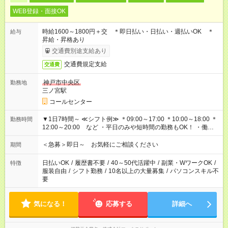
WEB登録・面接OK
時給1600～1800円＋交 ＊即日払い・日払い・週払いOK ＊
給与
昇給・昇格あり
交通費別途支給あり
交通費規定支給
交通費
神戸市中央区
勤務地
三ノ宮駅
コールセンター
▼1日7時間～ ≪シフト例≫ ＊09:00～17:00 ＊10:00～18:00 ＊
勤務時間
12:00～20:00 など ・平日のみや短時間の勤務もOK！ ・働き
方はお気軽にご相談下さい
＜急募＞即日～ お気軽にご相談ください
期間
日払いOK
/
履歴書不要
/
40～50代活躍中
/
副業・WワークOK
/
特徴
服装自由
/
シフト勤務
/
10名以上の大量募集
/
パソコンスキル不
要
気になる！
応募する
詳細へ