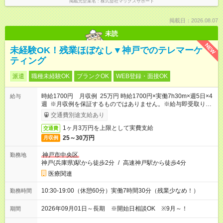
掲載元企業名
株式会社マックスサポート
掲載日：2026.08.07
未読
NEW
未経験OK！残業ほぼなし▼神戸でのテレマーケ
ティング
派遣
職種未経験OK
ブランクOK
WEB登録・面接OK
時給1700円 月収例 25万円 時給1700円×実働7h30m×週5日×4
給与
週 ※月収例を保証するものではありません。※給与即受取りサ
ービス利用可（利用条件有）
交通費別途支給あり
1ヶ月3万円を上限として実費支給
交通費
25～30万円
月収例
神戸市中央区
勤務地
神戸(兵庫県)駅から徒歩2分
/
高速神戸駅から徒歩4分
医療関連
10:30-19:00（休憩60分）実働7時間30分（残業少なめ！）
勤務時間
2026年09月01日～長期 ※開始日相談OK ※9月～！
期間