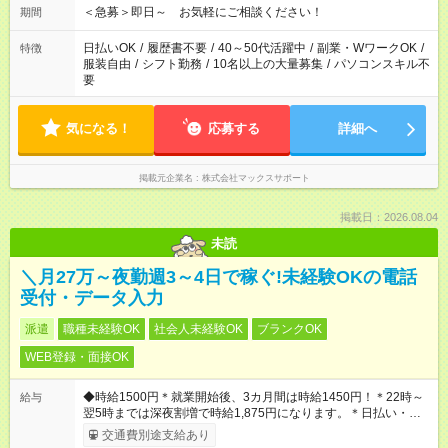
＜急募＞即日～ お気軽にご相談ください！
期間
日払いOK
/
履歴書不要
/
40～50代活躍中
/
副業・WワークOK
/
特徴
服装自由
/
シフト勤務
/
10名以上の大量募集
/
パソコンスキル不
要
気になる！
応募する
詳細へ
掲載元企業名
株式会社マックスサポート
掲載日：2026.08.04
未読
＼月27万～夜勤週3～4日で稼ぐ!未経験OKの電話
受付・データ入力
派遣
職種未経験OK
社会人未経験OK
ブランクOK
WEB登録・面接OK
◆時給1500円＊就業開始後、3カ月間は時給1450円！＊22時～
給与
翌5時までは深夜割増で時給1,875円になります。＊日払い・週
払いOK
交通費別途支給あり