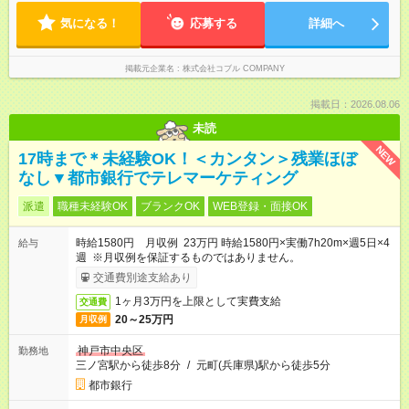
気になる！
応募する
詳細へ
掲載元企業名
株式会社コブル COMPANY
掲載日：2026.08.06
未読
NEW
17時まで＊未経験OK！＜カンタン＞残業ほぼ
なし▼都市銀行でテレマーケティング
派遣
職種未経験OK
ブランクOK
WEB登録・面接OK
時給1580円 月収例 23万円 時給1580円×実働7h20m×週5日×4
給与
週 ※月収例を保証するものではありません。
交通費別途支給あり
1ヶ月3万円を上限として実費支給
交通費
20～25万円
月収例
神戸市中央区
勤務地
三ノ宮駅から徒歩8分
/
元町(兵庫県)駅から徒歩5分
都市銀行