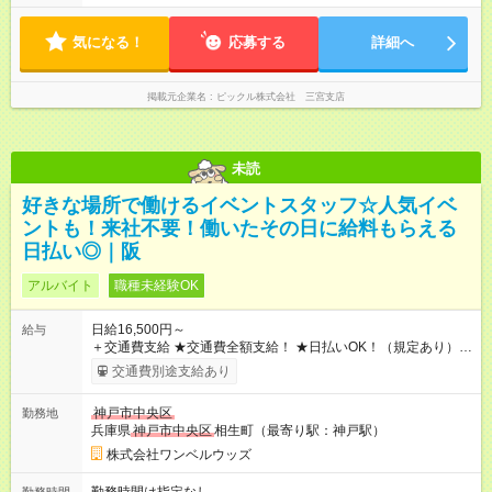
気になる！
応募する
詳細へ
掲載元企業名
ピックル株式会社 三宮支店
未読
好きな場所で働けるイベントスタッフ☆人気イベ
ントも！来社不要！働いたその日に給料もらえる
日払い◎｜阪
アルバイト
職種未経験OK
日給16,500円～
給与
＋交通費支給 ★交通費全額支給！ ★日払いOK！（規定あり） ┗
働いたその日に現金GET♪ お仕事後はコンビニATMから 日払
交通費別途支給あり
い分を引き落とせます！ 【試用期間】試用期間なし
神戸市中央区
勤務地
兵庫県
神戸市中央区
相生町（最寄り駅：神戸駅）
株式会社ワンベルウッズ