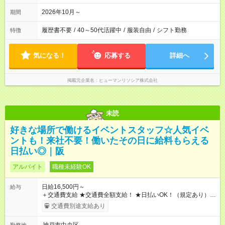
～13:00）⇒研修期間中の勤務時間 他、派遣先の規定による
2026年10月～
期間
履歴書不要
/
40～50代活躍中
/
服装自由
/
シフト勤務
特徴
気になる！
応募する
詳細へ
掲載元企業名
ヒューマンリソシア株式会社
未読
好きな場所で働けるイベントスタッフ☆人気イベ
ントも！来社不要！働いたその日に給料もらえる
日払い◎｜阪
アルバイト
職種未経験OK
日給16,500円～
給与
＋交通費支給 ★交通費全額支給！ ★日払いOK！（規定あり） ┗
働いたその日に現金GET♪ お仕事後はコンビニATMから 日払
交通費別途支給あり
い分を引き落とせます！ 【試用期間】試用期間なし