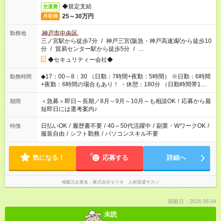
◆規定支給
交通費
25～30万円
月収例
神戸市中央区
勤務地
三ノ宮駅から徒歩7分
/
神戸三宮(阪急・神戸高速)駅から徒歩10
分
/
貿易センター駅から徒歩5分
/
…
◆セキュリティー会社◆
◆17：00～8：30 （日勤：7時間+夜勤：5時間） ※日勤：6時間
勤務時間
+夜勤：6時間の場合もあり！ ・休憩：180分 （日勤時間帯1時
間+夜勤時間帯2時間もしくは日勤時間帯2時間+夜勤時間帯1時間
の場合あり） 。*。未経験から挑戦できる。*。 例えば前職が、
＜急募＞即日～長期／8月～9月～10月～も相談OK！応募から最
期間
在宅/財団法人/事務/コールセンター/受付/販売/カフェスタッフ ス
短即日には選考案内♪
イーツ販売/ホテルフロント/化粧品販売/など未経験の方たちが活
躍中♪
日払いOK
/
履歴書不要
/
40～50代活躍中
/
副業・WワークOK
/
特徴
服装自由
/
シフト勤務
/
パソコンスキル不要
気になる！
応募する
詳細へ
掲載元企業名
株式会社セリオ 人材派遣サカソ
掲載日：2026.08.04
未読