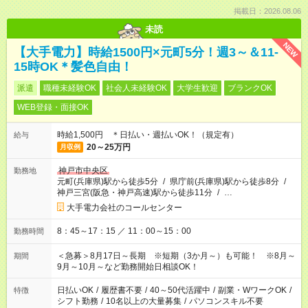
掲載日：2026.08.06
未読
NEW
【大手電力】時給1500円×元町5分！週3～＆11-
15時OK＊髪色自由！
派遣
職種未経験OK
社会人未経験OK
大学生歓迎
ブランクOK
WEB登録・面接OK
時給1,500円 ＊日払い・週払いOK！（規定有）
給与
20～25万円
月収例
神戸市中央区
勤務地
元町(兵庫県)駅から徒歩5分
/
県庁前(兵庫県)駅から徒歩8分
/
神戸三宮(阪急・神戸高速)駅から徒歩11分
/
…
大手電力会社のコールセンター
8：45～17：15 ／ 11：00～15：00
勤務時間
＜急募＞8月17日～長期 ※短期（3か月～）も可能！ ※8月～
期間
9月～10月～など勤務開始日相談OK！
日払いOK
/
履歴書不要
/
40～50代活躍中
/
副業・WワークOK
/
特徴
シフト勤務
/
10名以上の大量募集
/
パソコンスキル不要