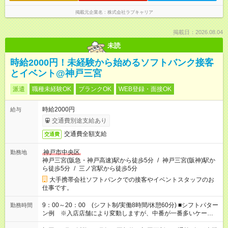
掲載元企業名
株式会社ラブキャリア
掲載日：2026.08.04
未読
時給2000円！未経験から始めるソフトバンク接客
とイベント@神戸三宮
派遣
職種未経験OK
ブランクOK
WEB登録・面接OK
時給2000円
給与
交通費別途支給あり
交通費全額支給
交通費
神戸市中央区
勤務地
神戸三宮(阪急・神戸高速)駅から徒歩5分
/
神戸三宮(阪神)駅か
ら徒歩5分
/
三ノ宮駅から徒歩5分
大手携帯会社ソフトバンクでの接客やイベントスタッフのお
仕事です。
9：00～20：00 (シフト制/実働8時間/休憩60分) ■シフトパター
勤務時間
ン例 ※入店店舗により変動しますが、中番が一番多いケースで
す。 ・早番：9：00～18：00 ・中番：10：00～19：00 ・遅