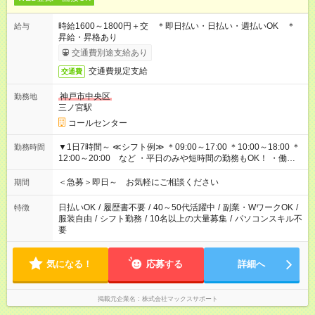
時給1600～1800円＋交 ＊即日払い・日払い・週払いOK ＊
給与
昇給・昇格あり
交通費別途支給あり
交通費規定支給
交通費
神戸市中央区
勤務地
三ノ宮駅
コールセンター
▼1日7時間～ ≪シフト例≫ ＊09:00～17:00 ＊10:00～18:00 ＊
勤務時間
12:00～20:00 など ・平日のみや短時間の勤務もOK！ ・働き
方はお気軽にご相談下さい
＜急募＞即日～ お気軽にご相談ください
期間
日払いOK
/
履歴書不要
/
40～50代活躍中
/
副業・WワークOK
/
特徴
服装自由
/
シフト勤務
/
10名以上の大量募集
/
パソコンスキル不
要
気になる！
応募する
詳細へ
掲載元企業名
株式会社マックスサポート