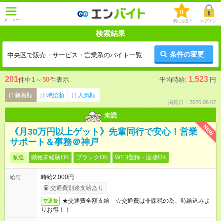
0
メニュー
気になる！
ログイン
検索結果
条件の変更
中央区で販売・サービス・営業系のバイト一覧
201
1,523
件中
1
～
50
件表示
平均時給:
円
新着順
時給順
人気順
掲載日：2026.08.07
未読
NEW
《月30万円以上ゲット》先輩同行で安心！営業
サポート＆事務＠神戸
派遣
職種未経験OK
ブランクOK
WEB登録・面接OK
時給2,000円
給与
交通費別途支給あり
★交通費全額支給 ☆交通費は非課税の為、時給込みよ
交通費
りお得！！