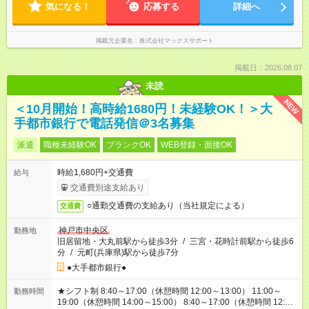
気になる！
応募する
詳細へ
掲載元企業名
株式会社マックスサポート
掲載日：2026.08.07
未読
NEW
＜10月開始！高時給1680円！未経験OK！＞大
手都市銀行で電話発信＠3名募集
派遣
職種未経験OK
ブランクOK
WEB登録・面接OK
時給1,680円+交通費
給与
交通費別途支給あり
○通勤交通費の支給あり（当社規定による）
交通費
神戸市中央区
勤務地
旧居留地・大丸前駅から徒歩3分
/
三宮・花時計前駅から徒歩6
分
/
元町(兵庫県)駅から徒歩7分
●大手都市銀行●
★シフト制 8:40～17:00（休憩時間 12:00～13:00） 11:00～
勤務時間
19:00（休憩時間 14:00～15:00） 8:40～17:00（休憩時間 12:00