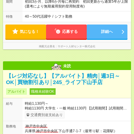
番：11：00～20：00
初回3か月、以降6か月毎に再契約 初回更新から通算5年が上限
期間
(選考により無期雇用契約登用制度有)
40～50代活躍中
/
シフト勤務
特徴
気になる！
応募する
詳細へ
掲載元企業名
サポート人材センター株式会社
未読
【レジ対応なし】【アルバイト】精肉│週3日～
OK│買物割引あり│245_ライフ下山手店
アルバイト
職種未経験OK
時給1,130円～
給与
時給1130円 大学生・一般 時給1130円 【試用期間】試用期間な
し
交通費別途支給あり
神戸市中央区
勤務地
兵庫県
神戸市中央区
下山手通7-1-7（最寄り駅：花隈駅）