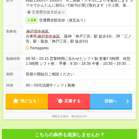
時給1500円～1600円 ※ご経験・スキルにより考慮致します ス
給与
マホでかんたんに前払いで給与が受け取れます（※上限、条件
あり）
交通費別途支給あり
交通費全額支給（規定あり）
交通費
神戸市中央区
勤務地
兵庫県
神戸市中央区
阪神「神戸三宮」駅 徒歩3分、JR「三ノ
宮」駅・阪急「神戸三宮」駅 徒歩5分
Ferragamo
09:30～20:15 営業時間に合わせたシフト制 実働7.5時間 休憩
勤務時間
1.5時間 シフト例： 早番：9:30～18:30 中番：10:30～19:30 遅
番：11:15～20:15
長期※開始日ご相談ください
期間
40～50代活躍中
/
シフト勤務
特徴
気になる！
応募する
詳細へ
掲載元企業名
株式会社iDA
こちらの条件も追加しませんか？