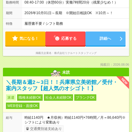
08:40-17:00（休憩60分）実働7時間20分（残業少なめ！）
勤務時間
2026年10月01日～長期 ※開始日相談OK ※10月～！
期間
履歴書不要
/
シフト勤務
特徴
気になる！
応募する
詳細へ
掲載元企業名
株式会社リクルートスタッフィング
掲載日：2026.08.06
未読
NEW
＼長期＆週2～3日！！兵庫県立美術館／受付・
案内スタッフ【超人気のオシゴト！】
派遣
職種未経験OK
社会人未経験OK
ブランクOK
WEB登録・面接OK
時給1140円 ★月収例）時給1140円×76時間／月＝86,640円※
給与
シフトにより変動あり
交通費別途支給あり