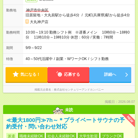
神戸市中央区
勤務地
旧居留地・大丸前駅から徒歩4分
/
元町(兵庫県)駅から徒歩4分
大丸神戸店
10:00～19:10 勤務シフト例 ※遅番メイン 10時0分～18時0
勤務時間
分 11時10分～19時10分 休憩：60分 / 実働：7時間
9/9～9/22
期間
40～50代活躍中
/
副業・WワークOK
/
シフト勤務
特徴
気になる！
応募する
詳細へ
掲載元企業名
株式会社センチュリーアンドカンパニー
掲載日：2026.08.07
未読
NEW
≪最大1800円≫7h～＊プライベートサウナの予
約受付・問い合わせ対応
派遣
職種未経験OK
社会人未経験OK
大学生歓迎
ブランクOK