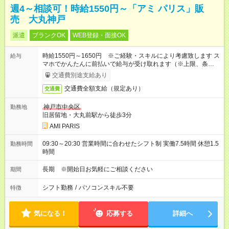
週4～相談可！時給1550円～「アミ パリス」販
売 大丸神戸
派遣
ブランクOK
WEB登録・面接OK
時給1550円～1650円 ※ご経験・スキルにより考慮致します ス
給与
マホでかんたんに前払いで給与が受け取れます（※上限、条件
あり）
交通費別途支給あり
交通費全額支給（規定あり）
交通費
神戸市中央区
勤務地
旧居留地・大丸前駅から徒歩3分
AMI PARIS
09:30～20:30 営業時間に合わせたシフト制 実働7.5時間 休憩1.5
勤務時間
時間
長期 ※開始日お気軽にご相談ください
期間
シフト勤務
/
パソコンスキル不要
特徴
気になる！
応募する
詳細へ