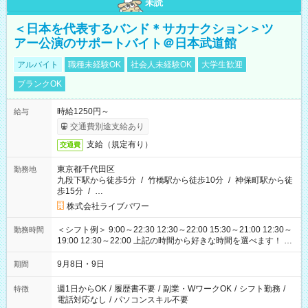
未読
＜日本を代表するバンド＊サカナクション＞ツ
アー公演のサポートバイト＠日本武道館
アルバイト
職種未経験OK
社会人未経験OK
大学生歓迎
ブランクOK
時給1250円～
給与
交通費別途支給あり
支給（規定有り）
交通費
東京都千代田区
勤務地
九段下駅から徒歩5分
/
竹橋駅から徒歩10分
/
神保町駅から徒
歩15分
/
…
株式会社ライブパワー
＜シフト例＞ 9:00～22:30 12:30～22:00 15:30～21:00 12:30～
勤務時間
19:00 12:30～22:00 上記の時間から好きな時間を選べます！ ※
時間は変更となる可能性があります
9月8日・9日
期間
週1日からOK
/
履歴書不要
/
副業・WワークOK
/
シフト勤務
/
特徴
電話対応なし
/
パソコンスキル不要