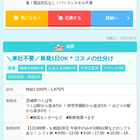
集
/
電話対応なし
/
パソコンスキル不要
気になる！
応募する
詳細へ
掲載日：2026.08.07
未読
＼来社不要／単発1日OK＊コスメの仕分け
派遣
職種未経験OK
社会人未経験OK
大学生歓迎
ブランクOK
WEB登録・面接OK
時給1,500円～1,875円
給与
茨城県つくば市
勤務地
つくば駅から徒歩5分
/
研究学園駅から徒歩5分
/
みどりの駅
から徒歩5分
/
…
■物流センターなど ■勤務地選べます
【1日3時間～も相談OK!】午前中のみや18時以降などのシフト
勤務時間
あり！ シフト例 ▼9:00～12:00 ▼9:00～17:00 ▼10:00～19:00
▼18:00～21:00