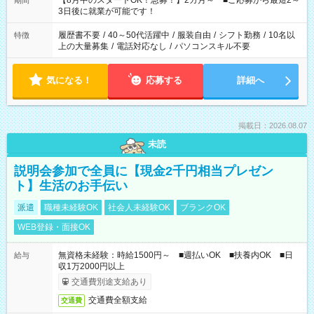
【8月中のスタートOK！急募！】2カ月～ ■ご応募から最短2～
期間
ね。 ※Wワーク希望の方へ 今ご覧のお仕事で希望する勤務時間
3日後に就業が可能です！
と、もう1つのお仕事の勤務時間。 合計で週40時間を超える場
合は応募できません。
履歴書不要
/
40～50代活躍中
/
服装自由
/
シフト勤務
/
10名以
特徴
上の大量募集
/
電話対応なし
/
パソコンスキル不要
気になる！
応募する
詳細へ
掲載日：2026.08.07
未読
説明会参加で全員に【現金2千円相当プレゼン
ト】生活のお手伝い
派遣
職種未経験OK
社会人未経験OK
ブランクOK
WEB登録・面接OK
無資格未経験：時給1500円～ ■週払いOK ■扶養内OK ■日
給与
収1万2000円以上
交通費別途支給あり
交通費全額支給
交通費