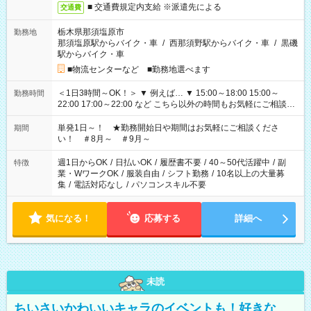
■ 交通費規定内支給 ※派遣先による
交通費
栃木県那須塩原市
勤務地
那須塩原駅からバイク・車
/
西那須野駅からバイク・車
/
黒磯
駅からバイク・車
■物流センターなど ■勤務地選べます
＜1日3時間～OK！＞ ▼ 例えば… ▼ 15:00～18:00 15:00～
勤務時間
22:00 17:00～22:00 など こちら以外の時間もお気軽にご相談く
ださい！
単発1日～！ ★勤務開始日や期間はお気軽にご相談くださ
期間
い！ ＃8月～ ＃9月～
週1日からOK
/
日払いOK
/
履歴書不要
/
40～50代活躍中
/
副
特徴
業・WワークOK
/
服装自由
/
シフト勤務
/
10名以上の大量募
集
/
電話対応なし
/
パソコンスキル不要
気になる！
応募する
詳細へ
未読
ちいさいかわいいキャラのイベントも！好きな