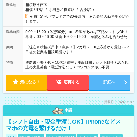
相模原市南区
勤務地
相模大野駅
/
小田急相模原駅
/
古淵駅
/
…
≪自宅からドアtoドアで30分以内！≫ご希望の勤務地を紹介
します。
9:00～18:00（休憩60分） ■ご希望があれば下記シフトもOK！
勤務時間
早番 7:00～16:00 遅番 10:00～19:00 「家族と休みを合わせた
い」 「余裕を持って夕飯の準備がしたい」 「できれば残業はし
たくない」 など、ご希望を教えてくださいね。 ※Wワーク希望
【現在も積極採用中！急募！】2カ月～ ■ご応募から最短2～3
期間
の方へ 今ご覧のお仕事で希望する勤務時間と、もう1つのお仕事
日後の就業も相談可能です！
の勤務時間。 合計で週40時間を超える場合は応募できません。
履歴書不要
/
40～50代活躍中
/
服装自由
/
シフト勤務
/
10名以
特徴
上の大量募集
/
電話対応なし
/
パソコンスキル不要
気になる！
応募する
詳細へ
掲載日：2026.08.07
未読
【シフト自由・現金手渡しOK】iPhoneなどス
マホの充電を繋げるだけ！