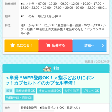
■シフト例 ・07:00～19:30 ・09:00～12:00 ・10:00～17:00 ・
勤務時間
18:00～23:00 ・19:00～07:00 ・20:00～09:00 ・22:00～06:00
etc ★最短で3時間で5,120円のお仕事から 15時間で2万円近く稼
げるお仕事も！ ご希望のお時間に合わせてご紹介！ ※シフトは
■１日のみ・1回だけお仕事OK！
期間
現場によって異なります。 ※勿論、休憩時間はあるのでご安心
ください！
週1日からOK
/
日払いOK
/
履歴書不要
/
副業・WワークOK
/
シ
特徴
フト勤務
/
10名以上の大量募集
/
電話対応なし
/
パソコンスキ
ル不要
気になる！
応募する
詳細へ
掲載日：2026.08.05
未読
＜単発＊WEB登録OK！＞指示どおりにポン
ッ！カプセルトイのカプセル準備！
派遣
職種未経験OK
社会人未経験OK
大学生歓迎
ブランクOK
WEB登録・面接OK
時給1500円 ■現金日払いもOK（規定あり）
給与