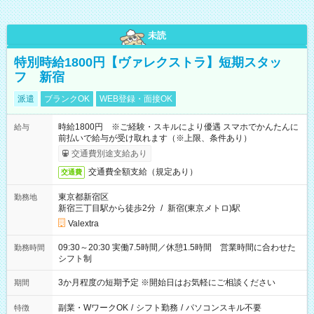
未読
特別時給1800円【ヴァレクストラ】短期スタッ
フ 新宿
派遣
ブランクOK
WEB登録・面接OK
時給1800円 ※ご経験・スキルにより優遇 スマホでかんたんに
給与
前払いで給与が受け取れます（※上限、条件あり）
交通費別途支給あり
交通費全額支給（規定あり）
交通費
東京都新宿区
勤務地
新宿三丁目駅から徒歩2分
/
新宿(東京メトロ)駅
Valextra
09:30～20:30 実働7.5時間／休憩1.5時間 営業時間に合わせた
勤務時間
シフト制
3か月程度の短期予定 ※開始日はお気軽にご相談ください
期間
副業・WワークOK
/
シフト勤務
/
パソコンスキル不要
特徴