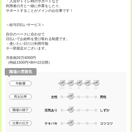
・入浴やトイレ時のサポートなど
利用者の方と一緒に作業をしたり、
サポートすることがメインのお仕事です！
～給与日払いサービス～
自分のペースに合わせて
日払いでお給料を受け取れる制度です。
・使いたい日だけ利用可能
※一部規定がございます。
月収例26万4000円
（時給1500円×8H×22日間）
職場の雰囲気
年齢層
20代
30
40
50
60
男女比率
女性
男性
職場の様子
活気あり
しずか
仕事の仕方
テキパキ
コツコツ