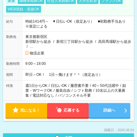
派遣
職種未経験OK
社会人未経験OK
大学生歓迎
ブランクOK
WEB登録・面接OK
時給1414円～ ▼日払いOK（規定あり） ■初勤務手当あり
給与
※規定による
東京都新宿区
勤務地
新宿駅から徒歩
/
新宿三丁目駅から徒歩
/
高田馬場駅から徒歩
/
…
物流企業
9:00～18:00
勤務時間
即日～OK！ 1日～働けます＾＾（規定あり）
期間
週1日からOK
/
日払いOK
/
履歴書不要
/
40～50代活躍中
/
副
特徴
業・WワークOK
/
服装自由
/
シフト勤務
/
10名以上の大量募
集
/
電話対応なし
/
パソコンスキル不要
気になる！
応募する
詳細へ
掲載日：2026.08.03