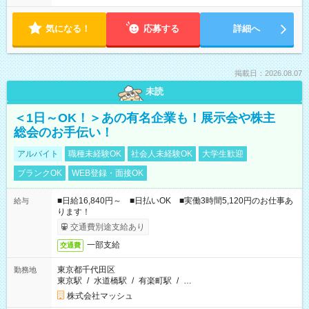
気になる！
応募する
詳細へ
掲載日：2026.08.07
未読
＜1日～OK！＞あの有名企業も！展示会や株主
総会のお手伝い！
アルバイト
職種未経験OK
社会人未経験OK
大学生歓迎
ブランクOK
WEB登録・面接OK
■日給16,840円～ ■日払いOK ■実働3時間5,120円のお仕事あ
給与
ります！
交通費別途支給あり
一部支給
交通費
東京都千代田区
勤務地
東京駅
/
水道橋駅
/
有楽町駅
/
…
株式会社マッシュ