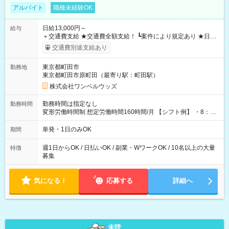
アルバイト
職種未経験OK
日給13,000円～
給与
＋交通費支給 ★交通費全額支給！ ┗案件により規定あり ★日払
いOK！（規定あり） ┗働いたその日に現金GET♪ お仕事後はコ
交通費別途支給あり
ンビニATMから 日払い分を引き落とせます！ 【試用期間】試
用期間なし
東京都町田市
勤務地
東京都町田市原町田（最寄り駅：町田駅）
株式会社ワンベルウッズ
勤務時間は指定なし
勤務時間
変形労働時間制 想定労働時間160時間/月 【シフト例】 ・8：00
～21：00
単発・1日のみOK
期間
週1日からOK / 日払いOK / 副業・WワークOK / 10名以上の大量
特徴
募集
気になる！
応募する
詳細へ
未読