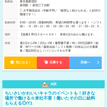
東京都新宿区
勤務地
新宿駅
/
新宿三丁目駅
大手物流会社（年齢不問／「無理なく続けられる」と好評の
職場です！）
9:00～18:00（実動8時間） 希望の時間帯を選べます！ ＜シフト
勤務時間
例＞ ・8：30～12：00 ・10：00～19：00 ・17：00～22：00
・13：00～22：00 ・22：00～翌6：00 など
【急募】即日スタートＯＫ！ 単発1日のみから働けます。
期間
週1日からOK
/
日払いOK
/
履歴書不要
/
40～50代活躍中
/
副
特徴
業・WワークOK
/
服装自由
/
シフト勤務
/
10名以上の大量募
集
/
電話対応なし
/
パソコンスキル不要
気になる！
応募する
詳細へ
未読
ちいさいかわいいキャラのイベントも！好きな
場所で働ける☆来社不要！働いたその日に給料
もらえる◎/T1