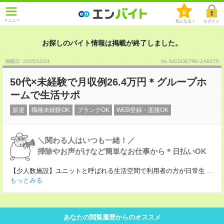
0
メニュー
気になる！
ログイン
お探しのバイト情報は掲載が終了しました。
掲載日 :2025
/
10
/
31
No.NISSOETRK-2AB275
50代×未経験で月収例26.4万円＊グループホ
ームで生活サポ
派遣
職種未経験OK
ブランクOK
WEB登録・面接OK
＼関わる人はいつも一緒！／
掃除やお声がけなど簡単なお仕事から＊日払いOK
【少人数施設】ユニットと呼ばれる生活空間で利用者の方が日常生
...
もっとみる
あなたの閲覧履歴からのオススメ