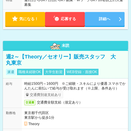
週1日からOK / 日払いOK / 副業・WワークOK / 10名以上の大量
特徴
募集
気になる！
応募する
詳細へ
未読
週2～【Theory／セオリー】販売スタッフ 大
丸東京
派遣
職種未経験OK
大学生歓迎
WEB登録・面接OK
時給1500円～1600円 ※ご経験・スキルにより優遇 スマホでか
給与
んたんに前払いで給与が受け取れます（※上限、条件あり）
交通費別途支給あり
交通費全額支給（規定あり）
交通費
東京都千代田区
勤務地
東京駅から徒歩1分
Theory