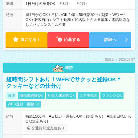
1日だけの単発OK！＃8月～ ＃9月～
期間
週1日からOK
/
日払いOK
/
40～50代活躍中
/
副業・Wワーク
特徴
OK
/
服装自由
/
シフト勤務
/
10名以上の大量募集
/
電話対応な
し
/
パソコンスキル不要
気になる！
応募する
詳細へ
掲載日：2026.08.07
未読
短時間シフトあり！WEBでサクッと登録OK＊
クッキーなどの仕分け
派遣
職種未経験OK
社会人未経験OK
大学生歓迎
ブランクOK
WEB登録・面接OK
時給1500円 ■日払い・週払いOK！(規定あり) ■現金日払いも
給与
OK(規定あり)
交通費別途支給あり