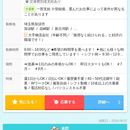
交通費別途支給あり
一部支給 ※登録後、選んだお仕事によって条件が異なる
交通費
ことがあります
埼玉県加須市
勤務地
加須駅
/
花崎駅
/
新古河駅
/
…
大手物流会社（年齢不問／「無理なく続けられる」と好評の
職場です！）
9:00～18:00など ■希望の時間帯を選べます！ ▼他にも様々な時
勤務時間
間帯でお仕事をご用意しています！ ＜シフト例＞ 8:30～12:00
17:00～22:00 13:00～22:00 22:00～翌6:00 など
≪急募≫1日のみの単発からOK！ 即日スタートもOK！ ＃7
期間
月～ ＃8月～
週1日からOK
/
日払いOK
/
履歴書不要
/
40～50代活躍中
/
副
特徴
業・WワークOK
/
服装自由
/
シフト勤務
/
10名以上の大量募
集
/
電話対応なし
/
パソコンスキル不要
気になる！
応募する
詳細へ
掲載日：2026.08.07
未読