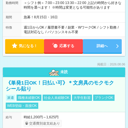
＜シフト例＞ 7:00～23:00 13:30～22:00 上記の時間から好きな
勤務時間
時間を選べます！ ※時間は変更となる可能性があります
急募！8月15日・16日
期間
週1日からOK
/
履歴書不要
/
副業・WワークOK
/
シフト勤務
/
特徴
電話対応なし
/
パソコンスキル不要
気になる！
応募する
詳細へ
掲載日：2026.08.06
未読
《単発1日OK！日払い可》＊文房具のモクモク
シール貼り
派遣
職種未経験OK
社会人未経験OK
大学生歓迎
ブランクOK
WEB登録・面接OK
時給1,200円～1,625円
給与
交通費別途支給あり