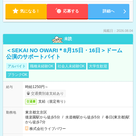
気になる！
応募する
詳細へ
掲載日：2026.08.04
未読
＜SEKAI NO OWARI＊8月15日・16日＞ドーム
公演のサポートバイト
アルバイト
職種未経験OK
社会人未経験OK
大学生歓迎
ブランクOK
時給1250円～
給与
交通費別途支給あり
支給（規定有り）
交通費
東京都文京区
勤務地
後楽園駅から徒歩5分
/
水道橋駅から徒歩5分
/
春日(東京都)駅
から徒歩7分
株式会社ライブパワー