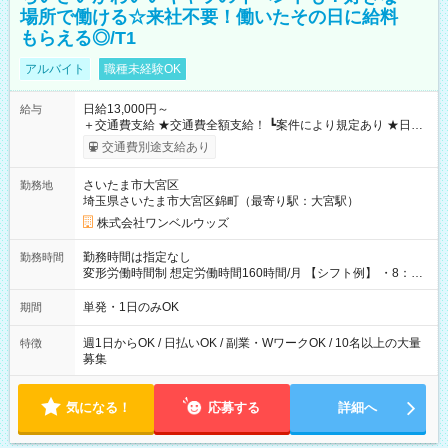
場所で働ける☆来社不要！働いたその日に給料
もらえる◎/T1
アルバイト
職種未経験OK
日給13,000円～
給与
＋交通費支給 ★交通費全額支給！ ┗案件により規定あり ★日払
いOK！（規定あり） ┗働いたその日に現金GET♪ お仕事後はコ
交通費別途支給あり
ンビニATMから 日払い分を引き落とせます！ 【試用期間】試
用期間なし
さいたま市大宮区
勤務地
埼玉県さいたま市大宮区錦町（最寄り駅：大宮駅）
株式会社ワンベルウッズ
勤務時間は指定なし
勤務時間
変形労働時間制 想定労働時間160時間/月 【シフト例】 ・8：00
～21：00
単発・1日のみOK
期間
週1日からOK / 日払いOK / 副業・WワークOK / 10名以上の大量
特徴
募集
気になる！
応募する
詳細へ