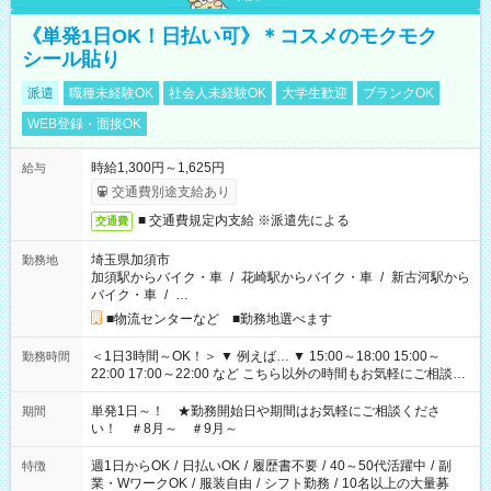
《単発1日OK！日払い可》＊コスメのモクモク
シール貼り
派遣
職種未経験OK
社会人未経験OK
大学生歓迎
ブランクOK
WEB登録・面接OK
時給1,300円～1,625円
給与
交通費別途支給あり
■ 交通費規定内支給 ※派遣先による
交通費
埼玉県加須市
勤務地
加須駅からバイク・車
/
花崎駅からバイク・車
/
新古河駅から
バイク・車
/
…
■物流センターなど ■勤務地選べます
＜1日3時間～OK！＞ ▼ 例えば… ▼ 15:00～18:00 15:00～
勤務時間
22:00 17:00～22:00 など こちら以外の時間もお気軽にご相談く
ださい！
単発1日～！ ★勤務開始日や期間はお気軽にご相談くださ
期間
い！ ＃8月～ ＃9月～
週1日からOK
/
日払いOK
/
履歴書不要
/
40～50代活躍中
/
副
特徴
業・WワークOK
/
服装自由
/
シフト勤務
/
10名以上の大量募