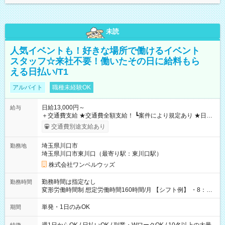
未読
人気イベントも！好きな場所で働けるイベント
スタッフ☆来社不要！働いたその日に給料もら
える日払い/T1
アルバイト
職種未経験OK
日給13,000円～
給与
＋交通費支給 ★交通費全額支給！ ┗案件により規定あり ★日払
いOK！（規定あり） ┗働いたその日に現金GET♪ お仕事後はコ
交通費別途支給あり
ンビニATMから 日払い分を引き落とせます！ 【試用期間】試
用期間なし
埼玉県川口市
勤務地
埼玉県川口市東川口（最寄り駅：東川口駅）
株式会社ワンベルウッズ
勤務時間は指定なし
勤務時間
変形労働時間制 想定労働時間160時間/月 【シフト例】 ・8：00
～21：00
単発・1日のみOK
期間