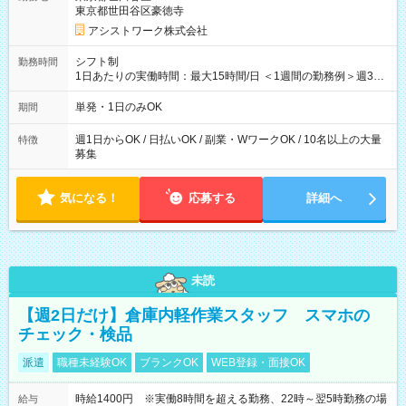
東京都世田谷区豪徳寺
アシストワーク株式会社
シフト制
勤務時間
1日あたりの実働時間：最大15時間/日 ＜1週間の勤務例＞週3回
勤務 勤務：月・水・金 休み：火・木・土・日 好きな時にお仕事
可能です！ ※1日あたりの最大実働時間は日勤、夜勤共に勤務し
単発・1日のみOK
期間
た時間になります。
週1日からOK / 日払いOK / 副業・WワークOK / 10名以上の大量
特徴
募集
気になる！
応募する
詳細へ
未読
【週2日だけ】倉庫内軽作業スタッフ スマホの
チェック・検品
派遣
職種未経験OK
ブランクOK
WEB登録・面接OK
時給1400円 ※実働8時間を超える勤務、22時～翌5時勤務の場
給与