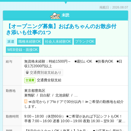
掲載日：2026.08.07
未読
【オープニング募集】おばあちゃんのお散歩付
き添いも仕事の1つ
派遣
職種未経験OK
社会人未経験OK
ブランクOK
WEB登録・面接OK
無資格未経験：時給1500円～ ■週払いOK ■扶養内OK ■日
給与
収1万2000円以上
交通費別途支給あり
交通費全額支給
交通費
東京都豊島区
勤務地
巣鴨駅
/
目白駅
/
北池袋駅
/
…
≪自宅からドアtoドアで30分以内！≫ご希望の勤務地を紹介
します。
9:00～18:00（休憩60分） ■ご希望があれば下記シフトもOK！
勤務時間
早番 7:00～16:00 遅番 10:00～19:00 夜勤 16:30～翌9:30 「家族
と休みを合わせたい」 「余裕を持って夕飯の準備がしたい」
「できれば残業はしたくない」 など、ご希望を教えてください