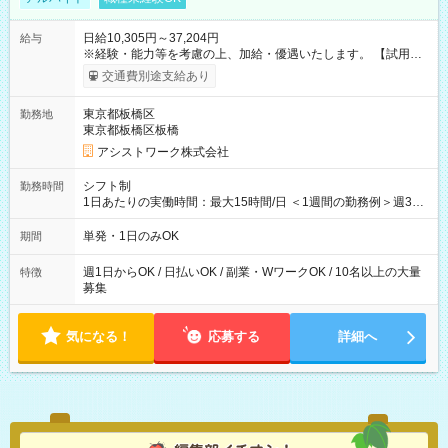
日給10,305円～37,204円
給与
※経験・能力等を考慮の上、加給・優遇いたします。 【試用期
間】試用期間なし
交通費別途支給あり
東京都板橋区
勤務地
東京都板橋区板橋
アシストワーク株式会社
シフト制
勤務時間
1日あたりの実働時間：最大15時間/日 ＜1週間の勤務例＞週3回
勤務 勤務：月・水・金 休み：火・木・土・日 好きな時にお仕事
可能です！ ※1日あたりの最大実働時間は日勤、夜勤共に勤務し
単発・1日のみOK
期間
た時間になります。
週1日からOK / 日払いOK / 副業・WワークOK / 10名以上の大量
特徴
募集
気になる！
応募する
詳細へ