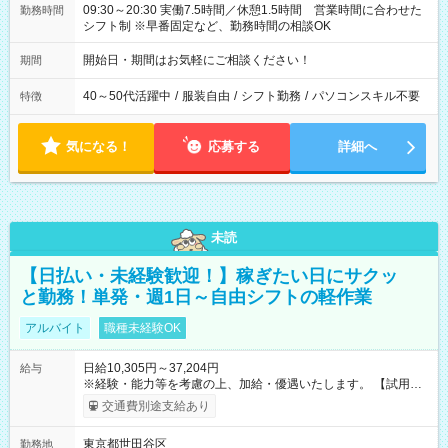
09:30～20:30 実働7.5時間／休憩1.5時間 営業時間に合わせた
勤務時間
シフト制 ※早番固定など、勤務時間の相談OK
開始日・期間はお気軽にご相談ください！
期間
40～50代活躍中
/
服装自由
/
シフト勤務
/
パソコンスキル不要
特徴
気になる！
応募する
詳細へ
未読
【日払い・未経験歓迎！】稼ぎたい日にサクッ
と勤務！単発・週1日～自由シフトの軽作業
アルバイト
職種未経験OK
日給10,305円～37,204円
給与
※経験・能力等を考慮の上、加給・優遇いたします。 【試用期
間】試用期間なし
交通費別途支給あり
東京都世田谷区
勤務地