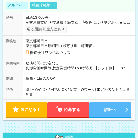
アルバイト
職種未経験OK
日給13,000円～
給与
＋交通費支給 ★交通費全額支給！ ┗案件により規定あり ★日払
いOK！（規定あり） ┗働いたその日に現金GET♪ お仕事後はコ
交通費別途支給あり
ンビニATMから 日払い分を引き落とせます！ 【試用期間】試
用期間なし
東京都町田市
勤務地
東京都町田市原町田（最寄り駅：町田駅）
株式会社ワンベルウッズ
勤務時間は指定なし
勤務時間
変形労働時間制 想定労働時間160時間/月 【シフト例】 ・8：00
～21：00
単発・1日のみOK
期間
週1日からOK / 日払いOK / 副業・WワークOK / 10名以上の大量
特徴
募集
気になる！
応募する
詳細へ
未読