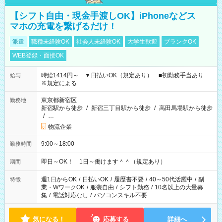
【シフト自由・現金手渡しOK】iPhoneなどス
マホの充電を繋げるだけ！
派遣
職種未経験OK
社会人未経験OK
大学生歓迎
ブランクOK
WEB登録・面接OK
時給1414円～ ▼日払いOK（規定あり） ■初勤務手当あり
給与
※規定による
東京都新宿区
勤務地
新宿駅から徒歩
/
新宿三丁目駅から徒歩
/
高田馬場駅から徒歩
/
…
物流企業
9:00～18:00
勤務時間
即日～OK！ 1日～働けます＾＾（規定あり）
期間
週1日からOK
/
日払いOK
/
履歴書不要
/
40～50代活躍中
/
副
特徴
業・WワークOK
/
服装自由
/
シフト勤務
/
10名以上の大量募
集
/
電話対応なし
/
パソコンスキル不要
気になる！
応募する
詳細へ