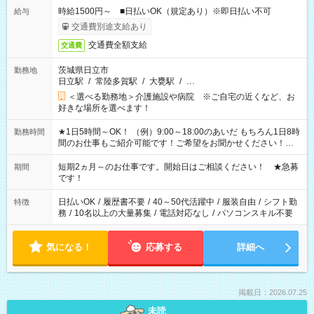
時給1500円～ ■日払いOK（規定あり）※即日払い不可
給与
交通費別途支給あり
交通費全額支給
交通費
茨城県日立市
勤務地
日立駅
/
常陸多賀駅
/
大甕駅
/
…
＜選べる勤務地＞介護施設や病院 ※ご自宅の近くなど、お
好きな場所を選べます！
★1日5時間～OK！ （例）9:00～18:00のあいだ もちろん1日8時
勤務時間
間のお仕事もご紹介可能です！ご希望をお聞かせください！★
家庭の都合でお休みが必要な場合も遠慮なくご相談ください。
※週最低15時間以上の勤務が必要です
短期2ヵ月～のお仕事です。開始日はご相談ください！ ★急募
期間
です！
日払いOK
/
履歴書不要
/
40～50代活躍中
/
服装自由
/
シフト勤
特徴
務
/
10名以上の大量募集
/
電話対応なし
/
パソコンスキル不要
気になる！
応募する
詳細へ
掲載日：2026.07.25
未読