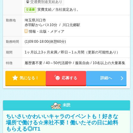
交通費別途支給あり
実費支給／当社規定あり。
交通費
埼玉県川口市
勤務地
赤羽駅からバス10分
/
川口元郷駅
情報・出版・メディア
(1)09:00-18:00(休憩60分)
勤務時間
1ヶ月以上3ヶ月未満／即日～1ヵ月間（更新の可能性あり）
期間
履歴書不要
/
40～50代活躍中
/
服装自由
/
10名以上の大量募集
特徴
気になる！
応募する
詳細へ
未読
ちいさいかわいいキャラのイベントも！好きな
場所で働ける☆来社不要！働いたその日に給料
もらえる◎/T1