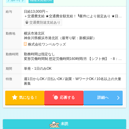
アルバイト
職種未経験OK
日給13,000円～
給与
＋交通費支給 ★交通費全額支給！ ┗案件により規定あり ★日払
いOK！（規定あり） ┗働いたその日に現金GET♪ お仕事後はコ
交通費別途支給あり
ンビニATMから 日払い分を引き落とせます！ 【試用期間】試
用期間なし
横浜市港北区
勤務地
神奈川県横浜市港北区（最寄り駅：新横浜駅）
株式会社ワンベルウッズ
勤務時間は指定なし
勤務時間
変形労働時間制 想定労働時間160時間/月 【シフト例】 ・8：00
～21：00
単発・1日のみOK
期間
週1日からOK / 日払いOK / 副業・WワークOK / 10名以上の大量
特徴
募集
気になる！
応募する
詳細へ
未読