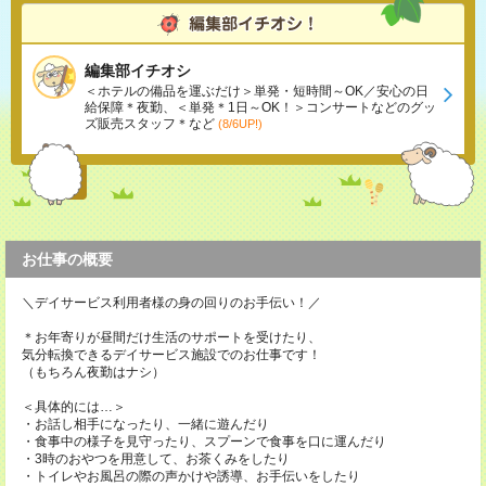
編集部イチオシ
＜ホテルの備品を運ぶだけ＞単発・短時間～OK／安心の日
給保障＊夜勤、＜単発＊1日～OK！＞コンサートなどのグッ
ズ販売スタッフ＊など
(8/6UP!)
お仕事の概要
＼デイサービス利用者様の身の回りのお手伝い！／
＊お年寄りが昼間だけ生活のサポートを受けたり、
気分転換できるデイサービス施設でのお仕事です！
（もちろん夜勤はナシ）
＜具体的には…＞
・お話し相手になったり、一緒に遊んだり
・食事中の様子を見守ったり、スプーンで食事を口に運んだり
・3時のおやつを用意して、お茶くみをしたり
・トイレやお風呂の際の声かけや誘導、お手伝いをしたり