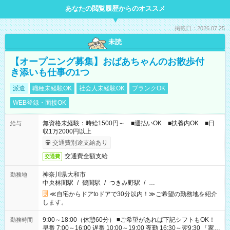
あなたの閲覧履歴からのオススメ
掲載日：2026.07.25
未読
【オープニング募集】おばあちゃんのお散歩付
き添いも仕事の1つ
派遣
職種未経験OK
社会人未経験OK
ブランクOK
WEB登録・面接OK
無資格未経験：時給1500円～ ■週払いOK ■扶養内OK ■日
給与
収1万2000円以上
交通費別途支給あり
交通費全額支給
交通費
神奈川県大和市
勤務地
中央林間駅
/
鶴間駅
/
つきみ野駅
/
…
≪自宅からドアtoドアで30分以内！≫ご希望の勤務地を紹介
します。
9:00～18:00（休憩60分） ■ご希望があれば下記シフトもOK！
勤務時間
早番 7:00～16:00 遅番 10:00～19:00 夜勤 16:30～翌9:30 「家族