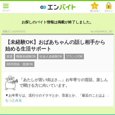
0
メニュー
気になる！
ログイン
お探しのバイト情報は掲載が終了しました。
掲載日 :2026
/
03
/
01
No.NSGMA19_DD
【未経験OK】おばあちゃんの話し相手から
始める生活サポート
派遣
職種未経験OK
社会人未経験OK
ブランクOK
WEB登録・面接OK
「あたしが若い頃はさ…」お年寄りの昔話、楽しん
で聞ける方に向いています。
▼お年寄りは、流行りのドラマとか、音楽とか、「最近のことはよ
...
もっとみる