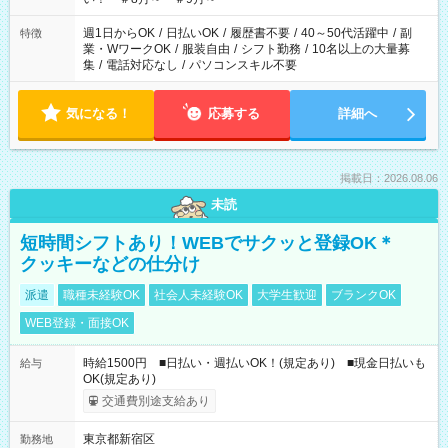
週1日からOK
/
日払いOK
/
履歴書不要
/
40～50代活躍中
/
副
特徴
業・WワークOK
/
服装自由
/
シフト勤務
/
10名以上の大量募
集
/
電話対応なし
/
パソコンスキル不要
気になる！
応募する
詳細へ
掲載日：2026.08.06
未読
短時間シフトあり！WEBでサクッと登録OK＊
クッキーなどの仕分け
派遣
職種未経験OK
社会人未経験OK
大学生歓迎
ブランクOK
WEB登録・面接OK
時給1500円 ■日払い・週払いOK！(規定あり) ■現金日払いも
給与
OK(規定あり)
交通費別途支給あり
東京都新宿区
勤務地