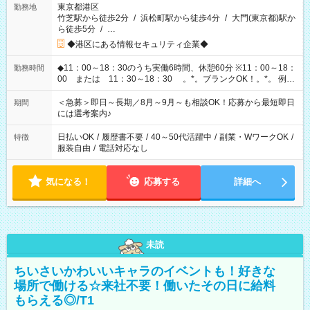
東京都港区
勤務地
竹芝駅から徒歩2分
/
浜松町駅から徒歩4分
/
大門(東京都)駅か
ら徒歩5分
/
…
◆港区にある情報セキュリティ企業◆
◆11：00～18：30のうち実働6時間、休憩60分 ※11：00～18：
勤務時間
00 または 11：30～18：30 。*。ブランクOK！。*。 例え
ば前職が、 在宅/財団法人/事務/コールセンター/受付/販売/カフェ
スタッフ スイーツ販売/ホテルフロント/化粧品販売/など 様々な
＜急募＞即日～長期／8月～9月～も相談OK！応募から最短即日
期間
業界から入社して活躍されています♪
には選考案内♪
日払いOK
/
履歴書不要
/
40～50代活躍中
/
副業・WワークOK
/
特徴
服装自由
/
電話対応なし
気になる！
応募する
詳細へ
未読
ちいさいかわいいキャラのイベントも！好きな
場所で働ける☆来社不要！働いたその日に給料
もらえる◎/T1