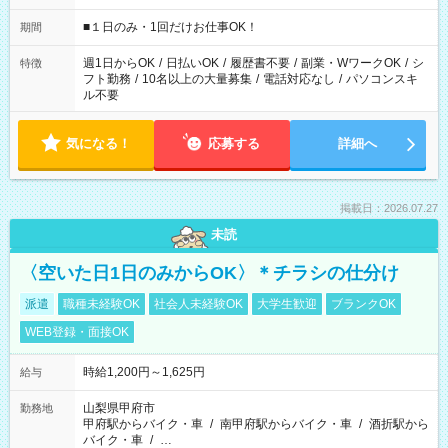
etc ★最短で3時間で5,120円のお仕事から 15時間で2万円近く稼
げるお仕事も！ ご希望のお時間に合わせてご紹介！ ※シフトは
■１日のみ・1回だけお仕事OK！
期間
現場によって異なります。 ※勿論、休憩時間はあるのでご安心
ください！
週1日からOK
/
日払いOK
/
履歴書不要
/
副業・WワークOK
/
シ
特徴
フト勤務
/
10名以上の大量募集
/
電話対応なし
/
パソコンスキ
ル不要
気になる！
応募する
詳細へ
掲載日：2026.07.27
未読
〈空いた日1日のみからOK〉＊チラシの仕分け
派遣
職種未経験OK
社会人未経験OK
大学生歓迎
ブランクOK
WEB登録・面接OK
時給1,200円～1,625円
給与
山梨県甲府市
勤務地
甲府駅からバイク・車
/
南甲府駅からバイク・車
/
酒折駅から
バイク・車
/
…