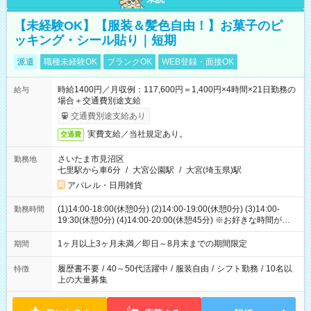
【未経験OK】【服装＆髪色自由！】お菓子のピ
ッキング・シール貼り｜短期
派遣
職種未経験OK
ブランクOK
WEB登録・面接OK
時給1400円／月収例：117,600円＝1,400円×4時間×21日勤務の
給与
場合＋交通費別途支給
交通費別途支給あり
実費支給／当社規定あり。
交通費
さいたま市見沼区
勤務地
七里駅から車6分
/
大宮公園駅
/
大宮(埼玉県)駅
アパレル・日用雑貨
(1)14:00-18:00(休憩0分) (2)14:00-19:00(休憩0分) (3)14:00-
勤務時間
19:30(休憩0分) (4)14:00-20:00(休憩45分) ※お好きな時間が選べ
ます
1ヶ月以上3ヶ月未満／即日～8月末までの期間限定
期間
履歴書不要
/
40～50代活躍中
/
服装自由
/
シフト勤務
/
10名以
特徴
上の大量募集