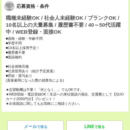
応募資格・条件
職種未経験OK / 社会人未経験OK / ブランクOK /
10名以上の大量募集 / 履歴書不要 / 40～50代活躍
中 / WEB登録・面接OK
■資格・経験・年齢不問
■学歴不問
■10名以上採用予定！
■履歴書不要
■面談確約
■社会保険完備
■社員登用あり（紹介予定派遣）
■昇給・賞与あり
(直接雇用になった際の就業先による)
★志望動機は不要！「何となく…」でもOKです。
★WEB登録・電話登録OK！支店への来社面談の場合、交通費として【QUO
カード2000円分】プレゼント！
★出張面談に関してもお気軽にご相談ください。
メール
LINE
で送る
で送る