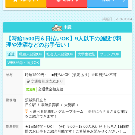
掲載日：2026.08.04
未読
【時給1500円＆日払いOK】9人以下の施設で料
理や洗濯などのお手伝い！
派遣
職種未経験OK
社会人未経験OK
大学生歓迎
ブランクOK
WEB登録・面接OK
時給1500円～ ■日払いOK（規定あり）※即日払い不可
給与
交通費別途支給あり
交通費全額支給
交通費
茨城県日立市
勤務地
日立駅
/
常陸多賀駅
/
大甕駅
/
…
＜選べる勤務地＞グループホーム ※他にもさまざまな施設
をご紹介できます！
★1日5時間～OK！ （例）9:00～18:00のあいだ もちろん1日8時
勤務時間
間のお仕事もご紹介可能です！ご希望をお聞かせください！★