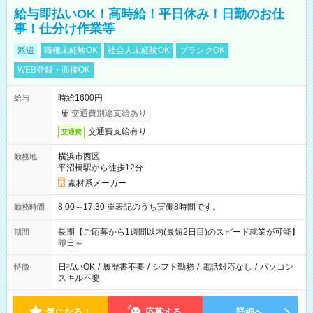
給与即払いOK！高時給！平日休み！日勤のお仕
事！仕分け作業等
派遣
職種未経験OK
社会人未経験OK
ブランクOK
WEB登録・面接OK
時給1600円
給与
交通費別途支給あり
交通費支給有り
交通費
横浜市西区
勤務地
平沼橋駅から徒歩12分
素材系メーカー
8:00～17:30 ※表記のうち実働8時間です。
勤務時間
長期【ご応募から1週間以内(最短2日目)のスピード就業が可能】
期間
即日～
日払いOK
/
履歴書不要
/
シフト勤務
/
電話対応なし
/
パソコン
特徴
スキル不要
気になる！
応募する
詳細へ