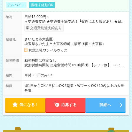
アルバイト
職種未経験OK
日給13,000円～
給与
＋交通費支給 ★交通費全額支給！ ┗案件により規定あり ★日払
いOK！（規定あり） ┗働いたその日に現金GET♪ お仕事後はコ
交通費別途支給あり
ンビニATMから 日払い分を引き落とせます！ 【試用期間】試
用期間なし
さいたま市大宮区
勤務地
埼玉県さいたま市大宮区錦町（最寄り駅：大宮駅）
株式会社ワンベルウッズ
勤務時間は指定なし
勤務時間
変形労働時間制 想定労働時間160時間/月 【シフト例】 ・8：00
～21：00
単発・1日のみOK
期間
週1日からOK / 日払いOK / 副業・WワークOK / 10名以上の大量
特徴
募集
気になる！
応募する
詳細へ