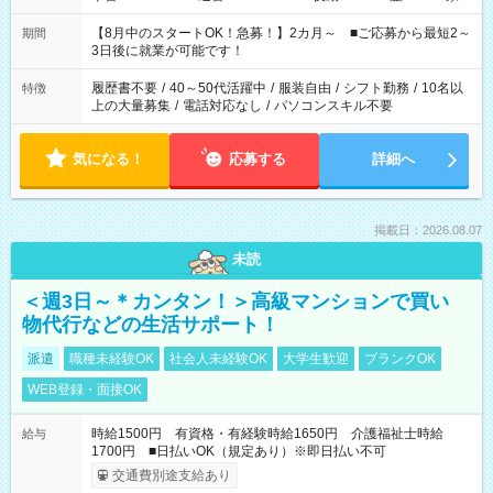
と休みを合わせたい」 「余裕を持って夕飯の準備がしたい」
「できれば残業はしたくない」 など、ご希望を教えてください
【8月中のスタートOK！急募！】2カ月～ ■ご応募から最短2～
期間
ね。 ※Wワーク希望の方へ 今ご覧のお仕事で希望する勤務時間
3日後に就業が可能です！
と、もう1つのお仕事の勤務時間。 合計で週40時間を超える場
合は応募できません。
履歴書不要
/
40～50代活躍中
/
服装自由
/
シフト勤務
/
10名以
特徴
上の大量募集
/
電話対応なし
/
パソコンスキル不要
気になる！
応募する
詳細へ
掲載日：2026.08.07
未読
＜週3日～＊カンタン！＞高級マンションで買い
物代行などの生活サポート！
派遣
職種未経験OK
社会人未経験OK
大学生歓迎
ブランクOK
WEB登録・面接OK
時給1500円 有資格・有経験時給1650円 介護福祉士時給
給与
1700円 ■日払いOK（規定あり）※即日払い不可
交通費別途支給あり