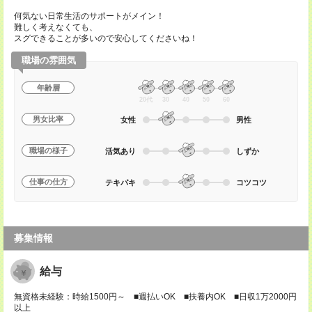
何気ない日常生活のサポートがメイン！
難しく考えなくても、
スグできることが多いので安心してくださいね！
職場の雰囲気
年齢層
20代
30
40
50
60
男女比率
女性
男性
職場の様子
活気あり
しずか
仕事の仕方
テキパキ
コツコツ
募集情報
給与
無資格未経験：時給1500円～ ■週払いOK ■扶養内OK ■日収1万2000円
以上