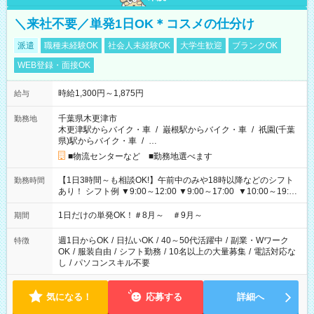
＼来社不要／単発1日OK＊コスメの仕分け
派遣
職種未経験OK
社会人未経験OK
大学生歓迎
ブランクOK
WEB登録・面接OK
時給1,300円～1,875円
給与
千葉県木更津市
勤務地
木更津駅からバイク・車
/
巌根駅からバイク・車
/
祇園(千葉
県)駅からバイク・車
/
…
■物流センターなど ■勤務地選べます
【1日3時間～も相談OK!】午前中のみや18時以降などのシフト
勤務時間
あり！ シフト例 ▼9:00～12:00 ▼9:00～17:00 ▼10:00～19:00
▼18:00～21:00
1日だけの単発OK！＃8月～ ＃9月～
期間
週1日からOK
/
日払いOK
/
40～50代活躍中
/
副業・Wワーク
特徴
OK
/
服装自由
/
シフト勤務
/
10名以上の大量募集
/
電話対応な
し
/
パソコンスキル不要
気になる！
応募する
詳細へ