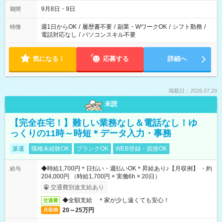
時間は変更となる可能性があります
9月8日・9日
期間
週1日からOK
/
履歴書不要
/
副業・WワークOK
/
シフト勤務
/
特徴
電話対応なし
/
パソコンスキル不要
気になる！
応募する
詳細へ
掲載日：2026.07.29
未読
【完全在宅！】難しい業務なし＆電話なし！ゆ
っくりの11時～時短＊データ入力・事務
派遣
職種未経験OK
ブランクOK
WEB登録・面接OK
◆時給1,700円＊日払い・週払いOK＊昇給あり♪【月収例】 ・約
給与
204,000円 （時給1,700円 × 実働6h × 20日）
交通費別途支給あり
◆全額支給 ＊家が少し遠くても安心！
交通費
20～25万円
月収例