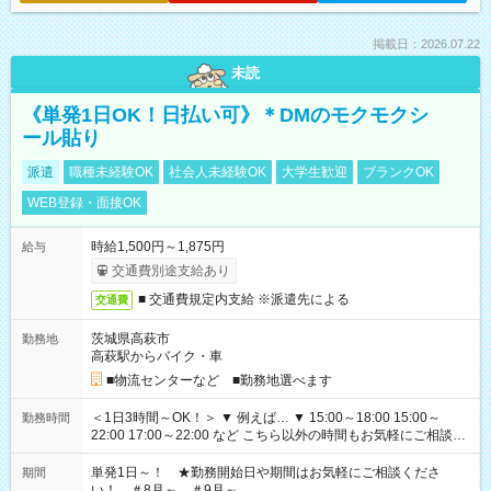
掲載日：2026.07.22
未読
《単発1日OK！日払い可》＊DMのモクモクシ
ール貼り
派遣
職種未経験OK
社会人未経験OK
大学生歓迎
ブランクOK
WEB登録・面接OK
時給1,500円～1,875円
給与
交通費別途支給あり
■ 交通費規定内支給 ※派遣先による
交通費
茨城県高萩市
勤務地
高萩駅からバイク・車
■物流センターなど ■勤務地選べます
＜1日3時間～OK！＞ ▼ 例えば… ▼ 15:00～18:00 15:00～
勤務時間
22:00 17:00～22:00 など こちら以外の時間もお気軽にご相談く
ださい！
単発1日～！ ★勤務開始日や期間はお気軽にご相談くださ
期間
い！ ＃8月～ ＃9月～