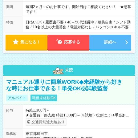
家庭の都合でお休みが必要な場合も遠慮なくご相談ください。
※週最低15時間以上の勤務が必要です
短期2ヵ月～のお仕事です。開始日はご相談ください！ ★急募
期間
です！
日払いOK
/
履歴書不要
/
40～50代活躍中
/
服装自由
/
シフト勤
特徴
務
/
10名以上の大量募集
/
電話対応なし
/
パソコンスキル不要
気になる！
応募する
詳細へ
未読
マニュアル通りに簡単WORK◆未経験から好き
な時にお仕事できる！単発OK◎試験監督
アルバイト
職種未経験OK
時給1,300円～
給与
★交通費一部支給 時給1,300円～ ※試験・役割により手当あり
※勤務回数により昇給あり 【即給（前払い）オプションあ
交通費別途支給あり
り！】 希望される場合、勤務から1週間ほどで給与の一部を受け
取れます。 ※手数料418円がかかります。 【過去試験日の収入
東京都町田市
勤務地
例】 ・河合塾模擬試験 8:30～17:30（休憩1時間） 時給1,300円