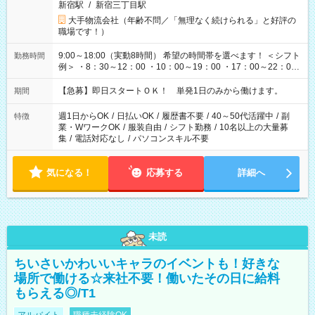
新宿駅
/
新宿三丁目駅
大手物流会社（年齢不問／「無理なく続けられる」と好評の
職場です！）
9:00～18:00（実動8時間） 希望の時間帯を選べます！ ＜シフト
勤務時間
例＞ ・8：30～12：00 ・10：00～19：00 ・17：00～22：00
・13：00～22：00 ・22：00～翌6：00 など
【急募】即日スタートＯＫ！ 単発1日のみから働けます。
期間
週1日からOK
/
日払いOK
/
履歴書不要
/
40～50代活躍中
/
副
特徴
業・WワークOK
/
服装自由
/
シフト勤務
/
10名以上の大量募
集
/
電話対応なし
/
パソコンスキル不要
気になる！
応募する
詳細へ
未読
ちいさいかわいいキャラのイベントも！好きな
場所で働ける☆来社不要！働いたその日に給料
もらえる◎/T1