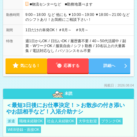
■物流センターなど ■勤務地選べます
9:00～18:00 など 他にも ▼10:00～19:00 ▼18:00～21:00 など
勤務時間
のシフトあり！お気軽にご相談下さい！
1日だけの単発OK！＃8月～ ＃9月～
期間
週1日からOK
/
日払いOK
/
履歴書不要
/
40～50代活躍中
/
副
特徴
業・WワークOK
/
服装自由
/
シフト勤務
/
10名以上の大量募
集
/
電話対応なし
/
パソコンスキル不要
気になる！
応募する
詳細へ
掲載日：2026.08.04
未読
＜最短3日後にお仕事決定！＞お散歩の付き添い
やお話相手など！入浴介助ナシ
派遣
職種未経験OK
社会人未経験OK
大学生歓迎
ブランクOK
WEB登録・面接OK