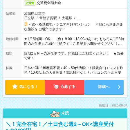
交通費全額支給
交通費
茨城県日立市
勤務地
日立駅
/
常陸多賀駅
/
大甕駅
/
…
＜選べる勤務地＞シニア向けマンション ※他にもさまざま
な施設をご紹介できます！
★1日5時間～OK！ （例）9:00～18:00のあいだ もちろん1日8時
勤務時間
間のお仕事もご紹介可能です！ご希望をお聞かせください！★
家庭の都合でお休みが必要な場合も遠慮なくご相談ください。
※週最低15時間以上の勤務が必要です
短期2ヵ月～のお仕事です。開始日はご相談ください！ ★急募
期間
です！
日払いOK
/
履歴書不要
/
40～50代活躍中
/
服装自由
/
シフト勤
特徴
務
/
10名以上の大量募集
/
電話対応なし
/
パソコンスキル不要
気になる！
応募する
詳細へ
掲載日：2026.08.07
未読
＼！完全在宅！／土日含む週2～OK<講座受付