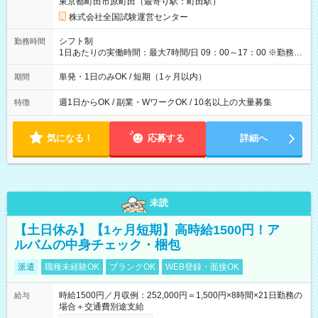
東京都町田市原町田（最寄り駅：町田駅）
×8時間＝日収10,400円＋交通費 ※当日の役割により時給＋100
円の場合あり ・国家試験 7:00～13:30（休憩なし） 時給1,300
株式会社全国試験運営センター
円（役割手当＋100円）×6時間＝日収8,400円＋交通費 【試用期
間】試用期間なし
シフト制
勤務時間
1日あたりの実働時間：最大7時間/日 09：00～17：00 ※勤務時
間は 試験により異なります。
単発・1日のみOK / 短期（1ヶ月以内）
期間
週1日からOK / 副業・WワークOK / 10名以上の大量募集
特徴
気になる！
応募する
詳細へ
未読
【土日休み】【1ヶ月短期】高時給1500円！ア
ルバムの中身チェック・梱包
派遣
職種未経験OK
ブランクOK
WEB登録・面接OK
時給1500円／月収例：252,000円＝1,500円×8時間×21日勤務の
給与
場合＋交通費別途支給