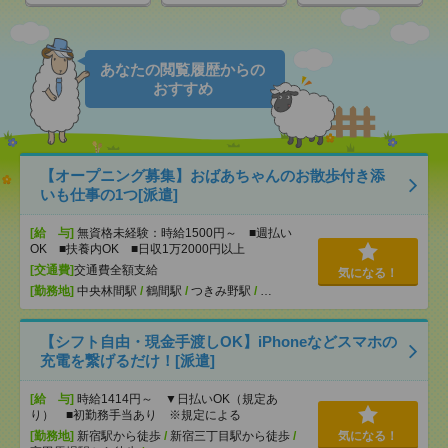
あなたの閲覧履歴からの
おすすめ
【オープニング募集】おばあちゃんのお散歩付き添
いも仕事の1つ[派遣]
[給 与]
無資格未経験：時給1500円～ ■週払い
OK ■扶養内OK ■日収1万2000円以上
[交通費]
交通費全額支給
気になる！
[勤務地]
中央林間駅
/
鶴間駅
/
つきみ野駅
/
…
【シフト自由・現金手渡しOK】iPhoneなどスマホの
充電を繋げるだけ！[派遣]
[給 与]
時給1414円～ ▼日払いOK（規定あ
り） ■初勤務手当あり ※規定による
[勤務地]
新宿駅から徒歩
/
新宿三丁目駅から徒歩
/
気になる！