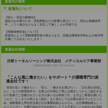
派遣先の概要
配属先について
【安心・安定の勤務先】
福祉のお仕事のため、景気変動などの影響を受けにくく、現在も積極採用
中。シフト減少などもなく安定して働くことが可能です。
【受動喫煙対策について】
派遣先によって受動喫煙対策が異なります。詳細は職場見学時および条件明
示書にてお伝えいたします！
派遣会社情報
日研トータルソーシング株式会社 メディカルケア事業部
労働者派遣事業許可番号:派13-060060
「こんな風に働きたい」をサポート＊介護職専門の派
遣会社です！
「自宅の近くで働きたい」「収入」「働き方を選びたい」「正社員を目指し
たい」などの希望条件や、仕事上の不満も丁寧にお聞きしてからご紹介する
ので長期でご活躍されている方が多いのが特長です。まずはご希望を聞いた
うえで、ピッタリの求人をご紹介。また安心してお仕事を続けていただくた
め、経験豊富な専任担当者がお仕事開始前はもちろん、お仕事開始後もしっ
かりフォロー。仕事の悩みやそれ以外のことでも不安なことがあればお気軽