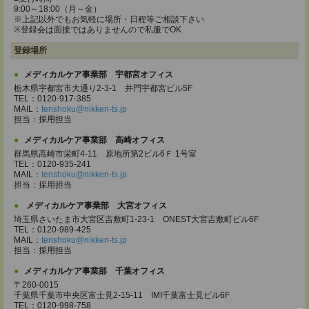
9:00～18:00（月～金）
※上記以外でもお気軽に場所・日程等ご相談下さい
※登録会は面接ではありませんので私服でOK
登録場所
メディカルケア事業部 宇都宮オフィス
栃木県宇都宮市大通り2-3-1 井門宇都宮ビル5F
TEL：0120-917-385
MAIL：
tenshoku@nikken-ts.jp
担当：採用担当
メディカルケア事業部 高崎オフィス
群馬県高崎市栄町4-11 原地所第2ビル6Ｆ 1号室
TEL：0120-935-241
MAIL：
tenshoku@nikken-ts.jp
担当：採用担当
メディカルケア事業部 大宮オフィス
埼玉県さいたま市大宮区吉敷町1-23-1 ONEST大宮吉敷町ビル6F
TEL：0120-989-425
MAIL：
tenshoku@nikken-ts.jp
担当：採用担当
メディカルケア事業部 千葉オフィス
〒260-0015
千葉県千葉市中央区富士見2-15-11 IMI千葉富士見ビル6F
TEL：0120-998-758