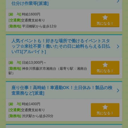
仕分け作業等[派遣]
[給 与]
時給1600円
[交通費]
交通費支給有り
気になる！
[勤務地]
平沼橋駅から徒歩12分
人気イベントも！好きな場所で働けるイベントスタ
ッフ☆来社不要！働いたその日に給料もらえる日払
い/T1[アルバイト]
[給 与]
日給13,000円～
[勤務地]
神奈川県藤沢市湘南台（最寄り駅：湘南台
気になる！
駅）
座り仕事！高時給！車通勤OK！土日休み！製品の検
査業務など[派遣]
[給 与]
時給1400円
[交通費]
交通費支給有り
気になる！
[勤務地]
渋沢駅から徒歩20分