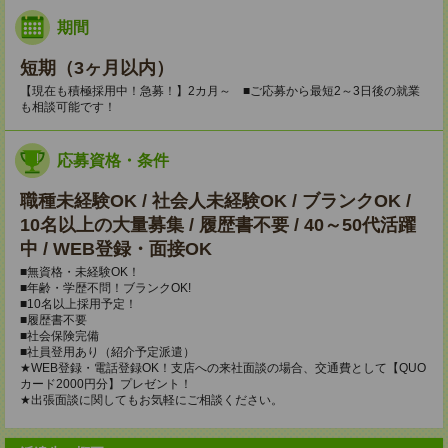
期間
短期（3ヶ月以内）
【現在も積極採用中！急募！】2カ月～ ■ご応募から最短2～3日後の就業
も相談可能です！
応募資格・条件
職種未経験OK / 社会人未経験OK / ブランクOK /
10名以上の大量募集 / 履歴書不要 / 40～50代活躍
中 / WEB登録・面接OK
■無資格・未経験OK！
■年齢・学歴不問！ブランクOK!
■10名以上採用予定！
■履歴書不要
■社会保険完備
■社員登用あり（紹介予定派遣）
★WEB登録・電話登録OK！支店への来社面談の場合、交通費として【QUO
カード2000円分】プレゼント！
★出張面談に関してもお気軽にご相談ください。