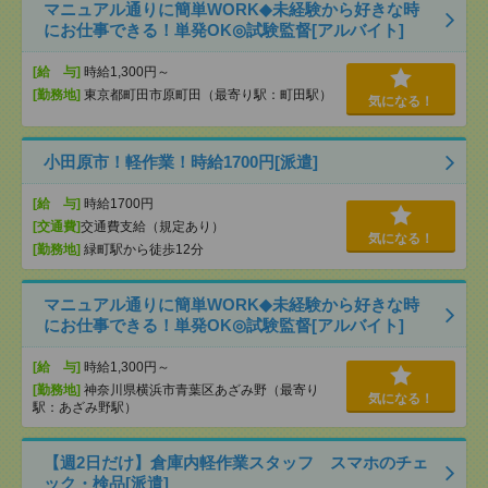
マニュアル通りに簡単WORK◆未経験から好きな時
にお仕事できる！単発OK◎試験監督[アルバイト]
[給 与]
時給1,300円～
[勤務地]
東京都町田市原町田（最寄り駅：町田駅）
気になる！
小田原市！軽作業！時給1700円[派遣]
[給 与]
時給1700円
[交通費]
交通費支給（規定あり）
気になる！
[勤務地]
緑町駅から徒歩12分
マニュアル通りに簡単WORK◆未経験から好きな時
にお仕事できる！単発OK◎試験監督[アルバイト]
[給 与]
時給1,300円～
[勤務地]
神奈川県横浜市青葉区あざみ野（最寄り
気になる！
駅：あざみ野駅）
【週2日だけ】倉庫内軽作業スタッフ スマホのチェ
ック・検品[派遣]