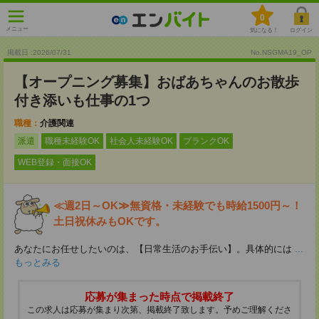
0
メニュー
気になる！
ログイン
掲載日 :2026
/
07
/
31
No.NSGMA19_OP
【オープニング募集】おばあちゃんのお散歩
付き添いも仕事の1つ
職種：
介護関連
派遣
職種未経験OK
社会人未経験OK
ブランクOK
WEB登録・面接OK
≪週2日～OK≫無資格・未経験でも時給1500円～！
土日祝休みもOKです。
あなたにお任せしたいのは、【日常生活のお手伝い】。具体的には
...
もっとみる
応募が集まった時点で掲載終了
この求人は応募が集まり次第、掲載終了致します。予めご理解くださ