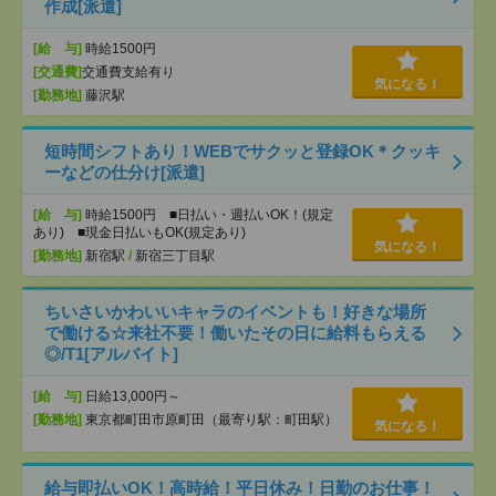
作成[派遣]
[給 与]
時給1500円
[交通費]
交通費支給有り
気になる！
[勤務地]
藤沢駅
短時間シフトあり！WEBでサクッと登録OK＊クッキ
ーなどの仕分け[派遣]
[給 与]
時給1500円 ■日払い・週払いOK！(規定
あり) ■現金日払いもOK(規定あり)
気になる！
[勤務地]
新宿駅
/
新宿三丁目駅
ちいさいかわいいキャラのイベントも！好きな場所
で働ける☆来社不要！働いたその日に給料もらえる
◎/T1[アルバイト]
[給 与]
日給13,000円～
[勤務地]
東京都町田市原町田（最寄り駅：町田駅）
気になる！
給与即払いOK！高時給！平日休み！日勤のお仕事！