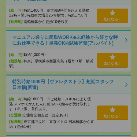
[給 与]
時給1400円 ※実働8時間を超える勤務、
22時～翌5時勤務の場合25％割増：時給1750円
気になる！
[勤務地]
南船橋駅から徒歩10分程度
マニュアル通りに簡単WORK◆未経験から好きな時
にお仕事できる！単発OK◎試験監督[アルバイト]
[給 与]
時給1,300円～
[勤務地]
神奈川県横浜市西区高島（最寄り駅：横浜
気になる！
駅）
特別時給1800円【ヴァレクストラ】短期スタッフ
日本橋[派遣]
[給 与]
時給1800円 ※ご経験・スキルにより優
遇 スマホでかんたんに前払いで給与が受け取れま
す（※上限、条件あり）
[交通費]
交通費全額支給（規定あり）
気になる！
[勤務地]
東京都中央区 東京メトロ 日本橋駅から直
結（徒歩1分）