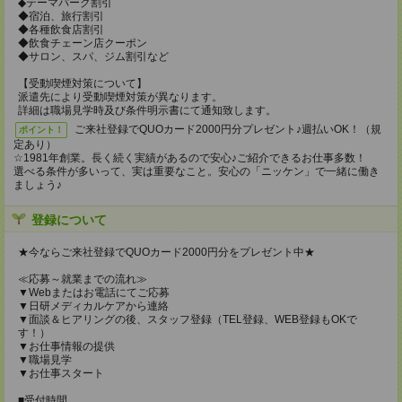
◆テーマパーク割引
◆宿泊、旅行割引
◆各種飲食店割引
◆飲食チェーン店クーポン
◆サロン、スパ、ジム割引など
【受動喫煙対策について】
派遣先により受動喫煙対策が異なります。
詳細は職場見学時及び条件明示書にて通知致します。
ご来社登録でQUOカード2000円分プレゼント♪週払いOK！（規
ポイント！
定あり）
☆1981年創業。長く続く実績があるので安心♪ご紹介できるお仕事多数！
選べる条件が多いって、実は重要なこと。安心の「ニッケン」で一緒に働き
ましょう♪
登録について
★今ならご来社登録でQUOカード2000円分をプレゼント中★
≪応募～就業までの流れ≫
▼Webまたはお電話にてご応募
▼日研メディカルケアから連絡
▼面談＆ヒアリングの後、スタッフ登録（TEL登録、WEB登録もOKで
す！）
▼お仕事情報の提供
▼職場見学
▼お仕事スタート
■受付時間