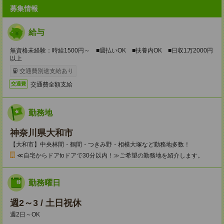
募集情報
給与
無資格未経験：時給1500円～ ■週払いOK ■扶養内OK ■日収1万2000円
以上
交通費別途支給あり
交通費全額支給
交通費
勤務地
神奈川県大和市
【大和市】中央林間・鶴間・つきみ野・相模大塚など勤務地多数！
≪自宅からドアtoドアで30分以内！≫ご希望の勤務地を紹介します。
勤務曜日
週2～3 / 土日祝休
週2日～OK