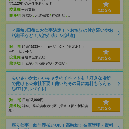
間5,120円のお仕事あります！
[交通費]
一部支給
気になる！
[勤務地]
東京駅
/
水道橋駅
/
有楽町駅
/
…
＜最短3日後にお仕事決定！＞お散歩の付き添いやお
話相手など！入浴介助ナシ[派遣]
[給 与]
時給1500円～ ■日払いOK（規定あり）
※即日払い不可
[交通費]
交通費全額支給
気になる！
[勤務地]
日立駅
/
常陸多賀駅
/
大甕駅
/
…
ちいさいかわいいキャラのイベントも！好きな場所
で働ける☆来社不要！働いたその日に給料もらえる
◎/T1[アルバイト]
[給 与]
日給13,000円～
[勤務地]
神奈川県横浜市港北区（最寄り駅：新横浜
気になる！
駅）
座り仕事！給与即払いOK！高時給！在庫管理・資料