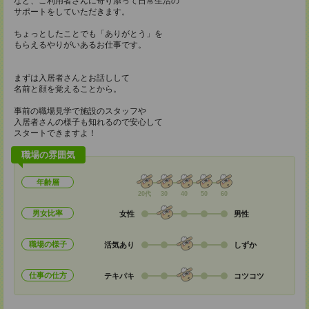
など、ご利用者さんに寄り添って日常生活の
サポートをしていただきます。
ちょっとしたことでも「ありがとう」を
もらえるやりがいあるお仕事です。
まずは入居者さんとお話しして
名前と顔を覚えることから。
事前の職場見学で施設のスタッフや
入居者さんの様子も知れるので安心して
スタートできますよ！
職場の雰囲気
年齢層
20代
30
40
50
60
男女比率
女性
男性
職場の様子
活気あり
しずか
仕事の仕方
テキパキ
コツコツ