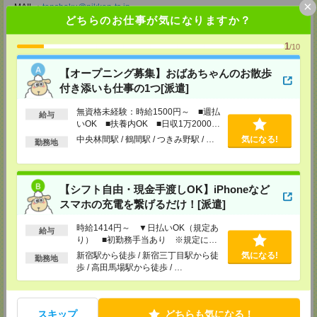
×
MAIL：
tenshoku@nikken-ts.jp
担当：採用担当
どちらのお仕事が気になりますか？
メディカルケア事業部 柏オフィス
1
/10
千葉県柏市末広町5-19 第12関口ビル7F 705号室
TEL：0120-935-218
【オープニング募集】おばあちゃんのお散歩
MAIL：
tenshoku@nikken-ts.jp
担当：採用担当
付き添いも仕事の1つ[派遣]
メディカルケア事業部 新宿オフィス
無資格未経験：時給1500円～ ■週払
給与
東京都新宿区新宿2-3-10 新宿御苑ビル6階
いOK ■扶養内OK ■日収1万2000円
TEL：0120-457-235
以上
中央林間駅 / 鶴間駅 / つきみ野駅 / …
気になる!
MAIL：
tenshoku@nikken-ts.jp
勤務地
担当：採用担当
メディカルケア事業部 立川事業所
東京都立川市錦町1-12-14
【シフト自由・現金手渡しOK】iPhoneなど
TEL：0120-934-200
スマホの充電を繋げるだけ！[派遣]
MAIL：
tenshoku@nikken-ts.jp
担当：採用担当
時給1414円～ ▼日払いOK（規定あ
給与
り） ■初勤務手当あり ※規定によ
メディカルケア事業部 町田オフィス
る
東京都町田市森野1-7-23 大樹生命町田ビル6F
新宿駅から徒歩 / 新宿三丁目駅から徒
気になる!
勤務地
TEL：0120-453-285
歩 / 高田馬場駅から徒歩 / …
MAIL：
tenshoku@nikken-ts.jp
担当：採用担当
メディカルケア事業部 横浜オフィス
スキップ
どちらも気になる！