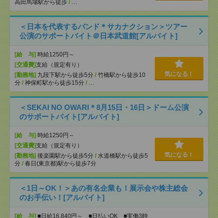
高田馬場駅から徒歩
/
…
＜日本を代表するバンド＊サカナクション＞ツアー
公演のサポートバイト＠日本武道館[アルバイト]
[給 与]
時給1250円～
[交通費]
支給（規定有り）
気になる！
[勤務地]
九段下駅から徒歩5分
/
竹橋駅から徒歩10
分
/
神保町駅から徒歩15分
/
…
＜SEKAI NO OWARI＊8月15日・16日＞ドーム公演
のサポートバイト[アルバイト]
[給 与]
時給1250円～
[交通費]
支給（規定有り）
気になる！
[勤務地]
後楽園駅から徒歩5分
/
水道橋駅から徒歩5
分
/
春日(東京都)駅から徒歩7分
＜1日～OK！＞あの有名企業も！展示会や株主総会
のお手伝い！[アルバイト]
[給 与]
■日給16,840円～ ■日払いOK ■実働3時