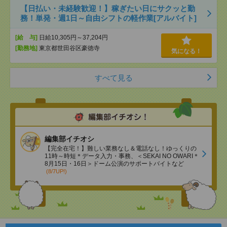
【日払い・未経験歓迎！】稼ぎたい日にサクッと勤
務！単発・週1日～自由シフトの軽作業[アルバイト]
[給 与]
日給10,305円～37,204円
[勤務地]
東京都世田谷区豪徳寺
気になる！
すべて見る
編集部イチオシ
【完全在宅！】難しい業務なし＆電話なし！ゆっくりの
11時～時短＊データ入力・事務、＜SEKAI NO OWARI＊
8月15日・16日＞ドーム公演のサポートバイトなど
(8/7UP!)