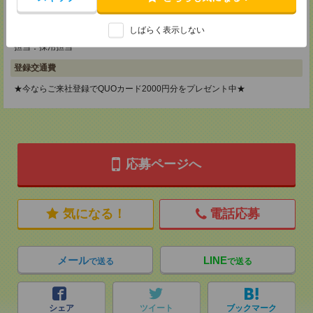
神奈川県横浜市保土ケ谷区神戸町134 横浜ビジネスパークサウスタワー
2F B区画
TEL：0120-901-799
しばらく表示しない
MAIL：
tenshoku@nikken-ts.jp
担当：採用担当
登録交通費
★今ならご来社登録でQUOカード2000円分をプレゼント中★
応募ページへ
気になる！
電話応募
メール
LINE
で送る
で送る
シェア
ツイート
ブックマーク