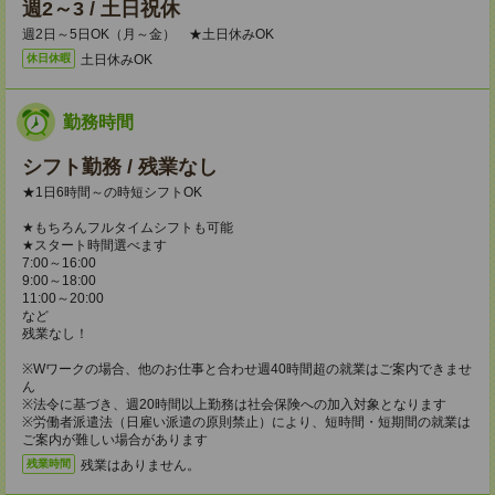
週2～3 / 土日祝休
週2日～5日OK（月～金） ★土日休みOK
土日休みOK
休日休暇
勤務時間
シフト勤務 / 残業なし
★1日6時間～の時短シフトOK
★もちろんフルタイムシフトも可能
★スタート時間選べます
7:00～16:00
9:00～18:00
11:00～20:00
など
残業なし！
※Wワークの場合、他のお仕事と合わせ週40時間超の就業はご案内できませ
ん
※法令に基づき、週20時間以上勤務は社会保険への加入対象となります
※労働者派遣法（日雇い派遣の原則禁止）により、短時間・短期間の就業は
ご案内が難しい場合があります
残業はありません。
残業時間