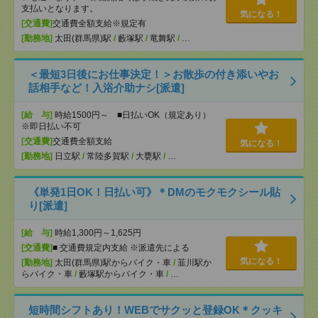
支払いとなります。
気になる！
[交通費]
交通費全額支給※規定有
[勤務地]
太田(群馬県)駅
/
藪塚駅
/
竜舞駅
/
…
＜最短3日後にお仕事決定！＞お散歩の付き添いやお
話相手など！入浴介助ナシ[派遣]
[給 与]
時給1500円～ ■日払いOK（規定あり）
※即日払い不可
[交通費]
交通費全額支給
気になる！
[勤務地]
日立駅
/
常陸多賀駅
/
大甕駅
/
…
《単発1日OK！日払い可》＊DMのモクモクシール貼
り[派遣]
[給 与]
時給1,300円～1,625円
[交通費]
■ 交通費規定内支給 ※派遣先による
気になる！
[勤務地]
太田(群馬県)駅からバイク・車
/
韮川駅か
らバイク・車
/
藪塚駅からバイク・車
/
…
短時間シフトあり！WEBでサクッと登録OK＊クッキ