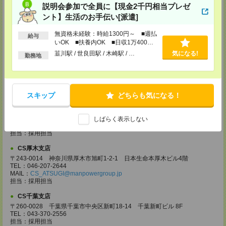
説明会参加で全員に【現金2千円相当プレゼ
〒330-0854 埼玉県さいたま市大宮区桜木町 1-10-16 シーノ大宮ノース
ウイング 9階
ント】生活のお手伝い[派遣]
TEL：0120-769-355
MAIL：
CS_OMIYA@manpowergroup.jp
無資格未経験：時給1300円～ ■週払
給与
担当：採用担当
いOK ■扶養内OK ■日収1万400円
以上
CS高崎支店
韮川駅 / 世良田駅 / 木崎駅 / …
気になる!
勤務地
〒370-0831 群馬県高崎市あら町167 高崎第一生命ビルディング11Ｆ
TEL：027-320-6558
MAIL：
CS_TAKASAKI@manpowergroup.jp
担当：採用担当
スキップ
どちらも気になる！
CS宇都宮支店
〒321-0953 栃木県宇都宮市東宿郷3-2-18 高知穂ビル2Ｆ
TEL：0120-923-962
しばらく表示しない
MAIL：
CS_UTSUNOMIYA@manpowergroup.jp
担当：採用担当
CS厚木支店
〒243-0014 神奈川県厚木市旭町1-2-1 日本生命本厚木ビル4階
TEL：046-207-2644
MAIL：
CS_ATSUGI@manpowergroup.jp
担当：採用担当
CS千葉支店
〒260-0028 千葉県千葉市中央区新町18-14 千葉新町ビル 8F
TEL：043-370-2556
担当：採用担当