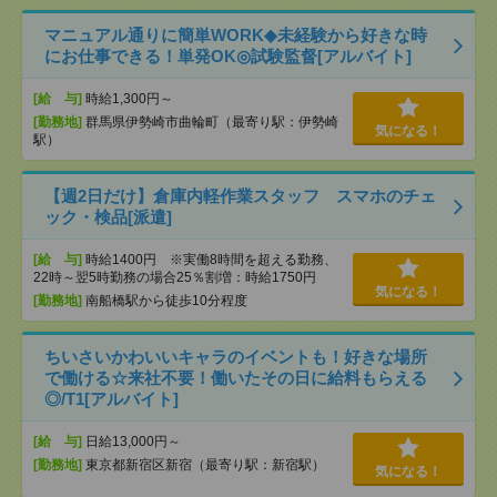
マニュアル通りに簡単WORK◆未経験から好きな時
にお仕事できる！単発OK◎試験監督[アルバイト]
[給 与]
時給1,300円～
[勤務地]
群馬県伊勢崎市曲輪町（最寄り駅：伊勢崎
気になる！
駅）
【週2日だけ】倉庫内軽作業スタッフ スマホのチェ
ック・検品[派遣]
[給 与]
時給1400円 ※実働8時間を超える勤務、
22時～翌5時勤務の場合25％割増：時給1750円
気になる！
[勤務地]
南船橋駅から徒歩10分程度
ちいさいかわいいキャラのイベントも！好きな場所
で働ける☆来社不要！働いたその日に給料もらえる
◎/T1[アルバイト]
[給 与]
日給13,000円～
[勤務地]
東京都新宿区新宿（最寄り駅：新宿駅）
気になる！