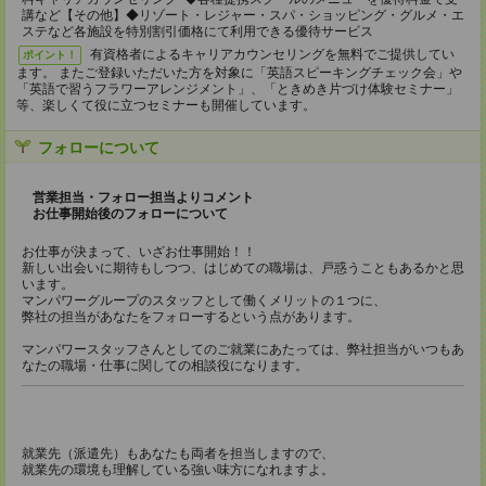
講など【その他】◆リゾート・レジャー・スパ・ショッピング・グルメ・エ
ステなど各施設を特別割引価格にて利用できる優待サービス
有資格者によるキャリアカウンセリングを無料でご提供してい
ポイント！
ます。 またご登録いただいた方を対象に「英語スピーキングチェック会」や
「英語で習うフラワーアレンジメント」、「ときめき片づけ体験セミナー」
等、楽しくて役に立つセミナーも開催しています。
フォローについて
営業担当・フォロー担当よりコメント
お仕事開始後のフォローについて
お仕事が決まって、いざお仕事開始！！
新しい出会いに期待もしつつ、はじめての職場は、戸惑うこともあるかと思
います。
マンパワーグループのスタッフとして働くメリットの１つに、
弊社の担当があなたをフォローするという点があります。
マンパワースタッフさんとしてのご就業にあたっては、弊社担当がいつもあ
なたの職場・仕事に関しての相談役になります。
就業先（派遣先）もあなたも両者を担当しますので、
就業先の環境も理解している強い味方になれますよ。