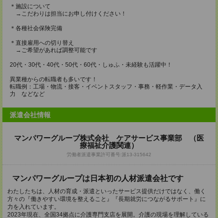
＊施設について
→こだわりは担当にお申し付けください！
＊各種社会保険完備
＊直接雇用への切り替え
→ご希望があれば調整可能です
20代・30代・40代・50代・60代・しゅふ・未経験も活躍中！
異業種からの転職者も多いです！
転職例：工場・物流・接客・イベントスタッフ・事務・軽作業・データ入
力 などなど
派遣会社情報
マンパワーグループ株式会社 ケアサービス事業部 （医
療福祉介護関連）
労働者派遣事業許可番号:派13-315642
マンパワーグループは日本初の人材派遣会社です
わたしたちは、人材の育成・派遣といったサービス提供だけではなく、働く
方々の『働きやすい環境を整えること』『長期就労につながるサポート』に
力を入れています。
2023年現在、全国34拠点に介護専門支店を展開。介護の現場を理解している