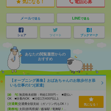
気になる！
電話応募
メール
LINE
で送る
で送る
シェア
ツイート
ブックマーク
あなたの閲覧履歴からの
おすすめ
【オープニング募集】おばあちゃんのお散歩付き添
いも仕事の1つ[派遣]
[給 与]
無資格未経験：時給1300円～ ■週払い
OK ■扶養内OK ■日収1万400円以上
[交通費]
交通費全額支給（ガソリン代もOK！）
気になる！
[勤務地]
太田(群馬県)駅
/
藪塚駅
/
竜舞駅
/
…