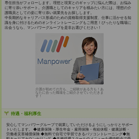
専任担当がフォローします。理想と現実とのギャップに悩んだ際は、お悩み
に寄り添いサポート。介護職としてのキャリアを積みたい方には、理想の介
護職員としての姿に寄り添い就業先をお探しします。
中長期的なキャリアパス形成のための資格取得支援制度、仕事に活かせる知
識を身に付けるためのオンライントレーニングもご用意！ぴったりな職場に
出会うなら、マンパワーグループを是非お選びください！
介護が初めての方も、ご経験がある方も！あ
なたに合った職場をご紹介させていただきま
す！
待遇・福利厚生
安心してマンパワーグループで就業していただけるようにしっかりとサポー
トいたします。 ◆健康保険・厚生年金・雇用保険・有給休暇・健康診断・
労働者災害補償保険 ◆無料で自宅で学習できるパソコントレーニング◆無
料キャリアカウンセリング ◆各種提携スクールのメニューを優待料金で受