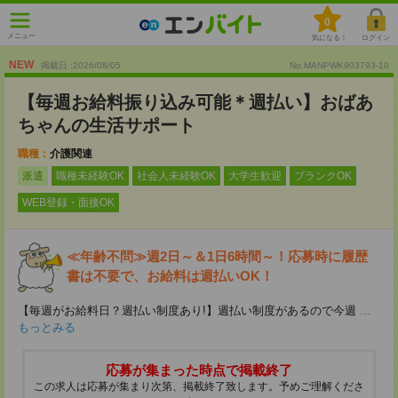
0
メニュー
気になる！
ログイン
NEW
掲載日 :2026
/
08
/
05
No.MANPWK903793-10
【毎週お給料振り込み可能＊週払い】おばあ
ちゃんの生活サポート
職種：
介護関連
派遣
職種未経験OK
社会人未経験OK
大学生歓迎
ブランクOK
WEB登録・面接OK
≪年齢不問≫週2日～＆1日6時間～！応募時に履歴
書は不要で、お給料は週払いOK！
【毎週がお給料日？週払い制度あり!】週払い制度があるので今週
...
もっとみる
応募が集まった時点で掲載終了
この求人は応募が集まり次第、掲載終了致します。予めご理解くださ