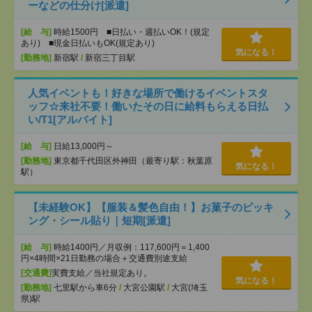
ーなどの仕分け[派遣]
[給 与]
時給1500円 ■日払い・週払いOK！(規定
あり) ■現金日払いもOK(規定あり)
気になる！
[勤務地]
新宿駅
/
新宿三丁目駅
人気イベントも！好きな場所で働けるイベントスタ
ッフ☆来社不要！働いたその日に給料もらえる日払
い/T1[アルバイト]
[給 与]
日給13,000円～
[勤務地]
東京都千代田区外神田（最寄り駅：秋葉原
気になる！
駅）
【未経験OK】【服装＆髪色自由！】お菓子のピッキ
ング・シール貼り｜短期[派遣]
[給 与]
時給1400円／月収例：117,600円＝1,400
円×4時間×21日勤務の場合＋交通費別途支給
[交通費]
実費支給／当社規定あり。
気になる！
[勤務地]
七里駅から車6分
/
大宮公園駅
/
大宮(埼玉
県)駅