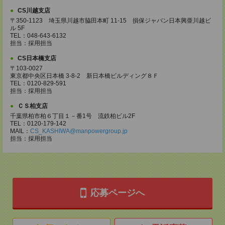
CS川越支店
〒350-1123 埼玉県川越市脇田本町 11-15 損保ジャパン日本興亜川越ビ
ル 5F
TEL：048-643-6132
担当：採用担当
CS日本橋支店
〒103-0027
東京都中央区日本橋 3-8-2 新日本橋ビルディング８Ｆ
TEL：0120-829-591
担当：採用担当
ＣＳ柏支店
千葉県柏市柏６丁目１－番1号 流鉄柏ビル2F
TEL：0120-179-142
MAIL：
CS_KASHIWA@manpowergroup.jp
担当：採用担当
応募ページへ