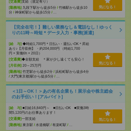
[交通費]
支給（規定有り）
気になる！
[勤務地]
九段下駅から徒歩5分
/
竹橋駅から徒歩10
分
/
神保町駅から徒歩15分
/
…
【完全在宅！】難しい業務なし＆電話なし！ゆっく
りの11時～時短＊データ入力・事務[派遣]
[給 与]
◆時給1,700円＊日払い・週払いOK＊昇給
あり♪【月収例】 ・約204,000円 （時給1,700
円 × 実働6h × 20日）
[交通費]
◆全額支給 ＊家が少し遠くても安心！
気になる！
[月収例]
20～25万円
[勤務地]
竹芝駅から徒歩2分
/
浜松町駅から徒歩4分
/
大門(東京都)駅から徒歩5分
/
…
＜1日～OK！＞あの有名企業も！展示会や株主総会
のお手伝い！[アルバイト]
[給 与]
■日給16,840円～ ■日払いOK ■実働3時
間5,120円のお仕事あります！
[交通費]
一部支給
気になる！
[勤務地]
東京駅
/
水道橋駅
/
有楽町駅
/
…