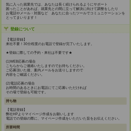
気に入った就業先では、あなたは長く続けられるようにサポート
困ったことがあれば、就業先との間に立って解決に向けて調整をしたり
お電話やメール・対面など あなたに合ったツールでコミュニケーションを
とってまいります！
登録について
【電話登録】
来社不要！30分程度のお電話で登録が完了いたします。
★登録に際しての予約・来社は不要です★
(1)WEB応募の場合
こちらからご連絡いたしますのでお待ちください。
ご応募頂いた後、案内メールをお送りしますので
内容をご確認ください。
(2)電話応募の場合
お時間のあるときにお電話にてご応募いただければ
その場で登録も可能です。
持ち物
【電話登録】
弊社HPよりマイページ作成をお願いします
電話での登録の際に、マイページ作成をいただいた旨をお伝えください。
所要時間