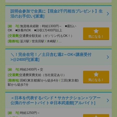
説明会参加で全員に【現金2千円相当プレゼント】生
活のお手伝い[派遣]
[給 与]
無資格未経験：時給1300円～ ■週払い
OK ■扶養内OK ■日収1万400円以上
[交通費]
交通費全額支給（ガソリン代もOK！）
気になる！
[勤務地]
韮川駅
/
世良田駅
/
木崎駅
/
…
＼！完全在宅！／土日含む週2～OK<講座受付
>@2400円[派遣]
[給 与]
時給2400円＋交
[交通費]
交通費実費支給（当社規定あり）
気になる！
[勤務地]
田町(東京都)駅から徒歩4分
/
三田(東京都)
駅から徒歩7分
＜日本を代表するバンド＊サカナクション＞ツアー
公演のサポートバイト＠日本武道館[アルバイト]
[給 与]
時給1250円～