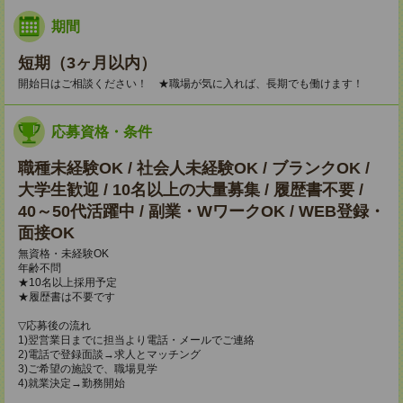
期間
短期（3ヶ月以内）
開始日はご相談ください！ ★職場が気に入れば、長期でも働けます！
応募資格・条件
職種未経験OK / 社会人未経験OK / ブランクOK /
大学生歓迎 / 10名以上の大量募集 / 履歴書不要 /
40～50代活躍中 / 副業・WワークOK / WEB登録・
面接OK
無資格・未経験OK
年齢不問
★10名以上採用予定
★履歴書は不要です
▽応募後の流れ
1)翌営業日までに担当より電話・メールでご連絡
2)電話で登録面談→求人とマッチング
3)ご希望の施設で、職場見学
4)就業決定→勤務開始