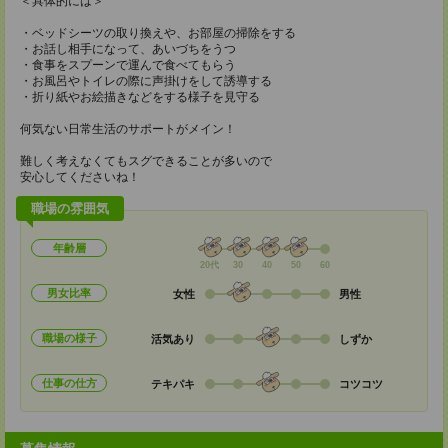
＜具体的には＞
・ベッドシーツの取り換えや、お部屋の掃除をする
・お話し相手になって、あいづちをうつ
・食事をスプーンで運んで食べてもらう
・お風呂やトイレの際に声掛けをして誘導する
・折り紙やお絵描きなどをする様子を見守る
何気ない日常生活のサポートがメイン！
難しく考えなくてもスグできることが多いので
安心してくださいね！
職場の雰囲気
年齢層
20代
30
40
50
60
男女比率
女性
男性
職場の様子
活気あり
しずか
仕事の仕方
テキパキ
コツコツ