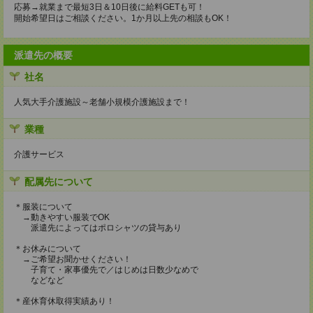
応募→就業まで最短3日＆10日後に給料GETも可！
開始希望日はご相談ください。1か月以上先の相談もOK！
派遣先の概要
社名
人気大手介護施設～老舗小規模介護施設まで！
業種
介護サービス
配属先について
＊服装について
→動きやすい服装でOK
派遣先によってはポロシャツの貸与あり
＊お休みについて
→ご希望お聞かせください！
子育て・家事優先で／はじめは日数少なめで
などなど
＊産休育休取得実績あり！