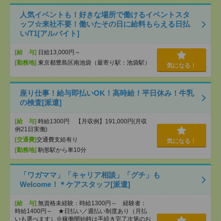
人気イベントも！好きな場所で働けるイベントスタ
ッフ☆来社不要！働いたその日に給料もらえる日払
い/T1[アルバイト]
[給 与]
日給13,000円～
[勤務地]
東京都豊島区南池袋（最寄り駅：池袋駅）
気になる！
座り仕事！給与即払いOK！高時給！平日休み！牛乳
の検査[派遣]
[給 与]
時給1300円 【月収例】191,000円(月収
例21日実働)
[交通費]
交通費支給有り
気になる！
[勤務地]
駒形駅から車10分
「ワガママ」「キャリア相談」「グチ」も
Welcome！＊ケアスタッフ[派遣]
[給 与]
無資格未経験：時給1300円～ 経験者：
時給1400円～ ★日払い／週払い制度あり（月払
いも選べます）※稼働開始時は手続き完了次第のお