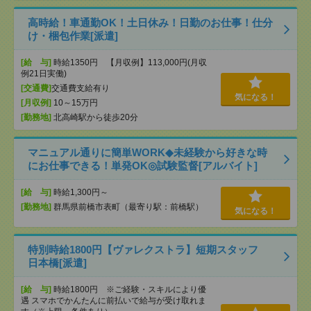
高時給！車通勤OK！土日休み！日勤のお仕事！仕分
け・梱包作業[派遣]
[給 与]
時給1350円 【月収例】113,000円(月収
例21日実働)
[交通費]
交通費支給有り
気になる！
[月収例]
10～15万円
[勤務地]
北高崎駅から徒歩20分
マニュアル通りに簡単WORK◆未経験から好きな時
にお仕事できる！単発OK◎試験監督[アルバイト]
[給 与]
時給1,300円～
[勤務地]
群馬県前橋市表町（最寄り駅：前橋駅）
気になる！
特別時給1800円【ヴァレクストラ】短期スタッフ
日本橋[派遣]
[給 与]
時給1800円 ※ご経験・スキルにより優
遇 スマホでかんたんに前払いで給与が受け取れま