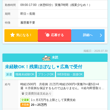
09:00-17:00（休憩60分）実働7時間（残業少なめ！）
勤務時間
即日～長期
期間
履歴書不要
特徴
気になる！
応募する
詳細へ
掲載日：2026.07.30
未読
未経験OK！残業ほぼなし▼広島で受付
派遣
職種未経験OK
ブランクOK
WEB登録・面接OK
時給1500円 月収例 21万円 時給1500円×実働7h×週5日×4
給与
週 ※月収例を保証するものではありません。※給与即受取りサ
ービス利用可（利用条件有）
交通費別途支給あり
1ヶ月3万円を上限として実費支給
交通費
20～25万円
月収例