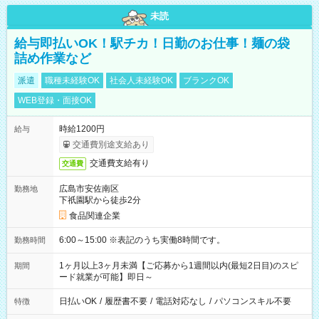
未読
給与即払いOK！駅チカ！日勤のお仕事！麺の袋
詰め作業など
派遣
職種未経験OK
社会人未経験OK
ブランクOK
WEB登録・面接OK
時給1200円
給与
交通費別途支給あり
交通費支給有り
交通費
広島市安佐南区
勤務地
下祇園駅から徒歩2分
食品関連企業
6:00～15:00 ※表記のうち実働8時間です。
勤務時間
1ヶ月以上3ヶ月未満【ご応募から1週間以内(最短2日目)のスピ
期間
ード就業が可能】即日～
日払いOK
/
履歴書不要
/
電話対応なし
/
パソコンスキル不要
特徴