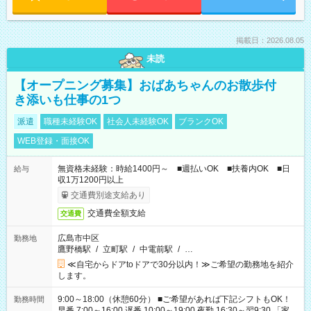
掲載日：2026.08.05
未読
【オープニング募集】おばあちゃんのお散歩付
き添いも仕事の1つ
派遣
職種未経験OK
社会人未経験OK
ブランクOK
WEB登録・面接OK
無資格未経験：時給1400円～ ■週払いOK ■扶養内OK ■日
給与
収1万1200円以上
交通費別途支給あり
交通費全額支給
交通費
広島市中区
勤務地
鷹野橋駅
/
立町駅
/
中電前駅
/
…
≪自宅からドアtoドアで30分以内！≫ご希望の勤務地を紹介
します。
9:00～18:00（休憩60分） ■ご希望があれば下記シフトもOK！
勤務時間
早番 7:00～16:00 遅番 10:00～19:00 夜勤 16:30～翌9:30 「家族