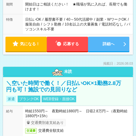
週40時間超の就業はご案内できません ※法令に基づき、週20時
開始日はご相談ください！ ★職場が気に入れば、長期でも働
期間
間以上勤務は社会保険への加入対象となります ※労働者派遣法
けます！
（日雇い派遣の原則禁止）により、短時間・短期間の就業はご
案内が難しい場合があります
日払いOK
/
履歴書不要
/
40～50代活躍中
/
副業・WワークOK
/
特徴
服装自由
/
シフト勤務
/
10名以上の大量募集
/
電話対応なし
/
パ
ソコンスキル不要
気になる！
応募する
詳細へ
掲載日：2026.08.03
未読
＼空いた時間で働く！／日払いOK×1勤務2.8万
円も可！施設での見回りなど
派遣
ブランクOK
WEB登録・面接OK
時給1550円～ 夜勤時給1880円～ 日収2.8万円～（夜勤時給
給与
1880円×15h）
交通費別途支給あり
交通費全額支給
交通費