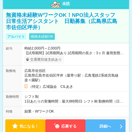
未読
無資格未経験WワークOK！NPO法人スタッフ
日常生活アシスタント 日勤募集（広島県広島
市佐伯区坪井）
アルバイト
職種未経験OK
時給2,000円～2,000円
給与
【試用期間】試用期間あり 試用期間の長さ：3ヶ月 雇用形態、
給与は本採用時と同じです。
交通費別途支給あり
広島市佐伯区
勤務地
広島県広島市佐伯区坪井（最寄り駅：広島電鉄2系統宮島線
楽々園駅）
（特定）広域協会 CILあき
シフト制
勤務時間
1日あたりの実働時間：最大8時間/日 シフト例 勤務時間（日
勤）・8時～18時 （実働時間8時間 待機休憩2時間）（日勤1回
あたりの給与 2万円）
副業・WワークOK
特徴
気になる！
応募する
詳細へ