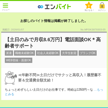
0
メニュー
気になる！
ログイン
お探しのバイト情報は掲載が終了しました。
掲載日 :2026
/
01
/
07
No.MPGKS879303-05
【土日のみで月収8.6万円】電話面談OK＊高
齢者サポート
派遣
職種未経験OK
社会人未経験OK
大学生歓迎
ブランクOK
WEB登録・面接OK
≪年齢不問≫土日だけでサクッと高収入！履歴書不
要＆交通費全額支給！
ちょっとめずらしい土日だけのお仕事です。時給は1350円～な
...もっ
とみる