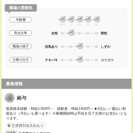
職場の雰囲気
年齢層
20代
30
40
50
60
男女比率
女性
男性
職場の様子
活気あり
しずか
仕事の仕方
テキパキ
コツコツ
募集情報
給与
無資格未経験：時給1350円～ 経験者：時給1400円～★日払い／週払い制
度あり（月払いも選べます）※稼働開始時は手続き完了次第のお支払いとな
ります。
交通費別途支給あり