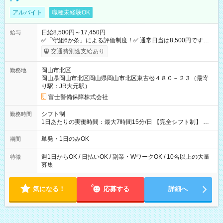
アルバイト
職種未経験OK
日給8,500円～17,450円
給与
✅「守組6か条」による評価制度！✅ 通常日当は8,500円ですが
上記評価制度により「S級隊員」と認定されれば10,000円の日当
交通費別途支給あり
を支給します。 (1)上記勤務者が交通2級資格者の場合10,000円
+1500円＝11,500円 (2)上記現場が深夜の場合 11,500×1.25＝
岡山市北区
勤務地
14,375円 (3)上記現場が日祝深夜の場合 17,250円 (4)上記勤務
岡山県岡山市北区岡山県岡山市北区東古松４８０－２３（最寄
者が現場までの運転者の場合17,250+200円＝17,450円 -----------
り駅：JR大元駅）
------------------------------- *最高日当額 17,450円* （実働時間5
時間の場合、時給3,490円） ------------------------------------------ よ
富士警備保障株式会社
り上位の資格取得やリーダー手当を取得すると ”さらに”加算さ
れます！ ※日当支給時振込手数料等は一切ありません。 【試用
シフト制
勤務時間
期間】試用期間なし
1日あたりの実働時間：最大7時間15分/日 【完全シフト制】 例
(1) 8：00~17:00（休憩１h） 例(2) 13:00~16:00（早上がりでも
全額支給！） 例(3) 21:00~5:00（夜勤なら日当1.25倍！！）
単発・1日のみOK
期間
週1日からOK / 日払いOK / 副業・WワークOK / 10名以上の大量
特徴
募集
気になる！
応募する
詳細へ