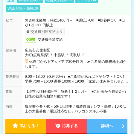
派遣
職種未経験OK
社会人未経験OK
ブランクOK
WEB登録・面接OK
無資格未経験：時給1400円～ ■週払いOK ■扶養内OK ■日
給与
収1万1200円以上
交通費別途支給あり
交通費全額支給
交通費
広島市安佐南区
勤務地
大町(広島県)駅
/
中筋駅
/
高取駅
/
…
≪自宅からドアtoドアで30分以内！≫ご希望の勤務地を紹介
します。
9:00～18:00（休憩60分） ■ご希望があれば下記シフトもOK！
勤務時間
早番 7:00～16:00 遅番 10:00～19:00 「家族と休みを合わせた
い」 「余裕を持って夕飯の準備がしたい」 「できれば残業はし
たくない」 など、ご希望を教えてくださいね。 ※Wワーク希望
【現在も積極採用中！急募！】2カ月～ ■ご応募から最短2～3
期間
の方へ 今ご覧のお仕事で希望する勤務時間と、もう1つのお仕事
日後の就業も相談可能です！
の勤務時間。 合計で週40時間を超える場合は応募できません。
履歴書不要
/
40～50代活躍中
/
服装自由
/
シフト勤務
/
10名以
特徴
上の大量募集
/
電話対応なし
/
パソコンスキル不要
気になる！
応募する
詳細へ