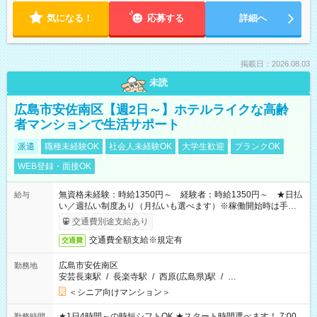
気になる！
応募する
詳細へ
掲載日：2026.08.03
未読
広島市安佐南区【週2日～】ホテルライクな高齢
者マンションで生活サポート
派遣
職種未経験OK
社会人未経験OK
大学生歓迎
ブランクOK
WEB登録・面接OK
無資格未経験：時給1350円～ 経験者：時給1350円～ ★日払
給与
い／週払い制度あり（月払いも選べます）※稼働開始時は手続き
完了次第のお支払いとなります。
交通費別途支給あり
交通費全額支給※規定有
交通費
広島市安佐南区
勤務地
安芸長束駅
/
長楽寺駅
/
西原(広島県)駅
/
…
＜シニア向けマンション＞
★1日4時間～の時短シフトOK ★スタート時間選べます！ 7:00
勤務時間