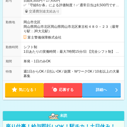
日給8,500円～17,450円
給与
✅「守組6か条」による評価制度！✅ 通常日当は8,500円ですが
上記評価制度により「S級隊員」と認定されれば10,000円の日当
交通費別途支給あり
を支給します。 (1)上記勤務者が交通2級資格者の場合10,000円
+1500円＝11,500円 (2)上記現場が深夜の場合 11,500×1.25＝
岡山市北区
勤務地
14,375円 (3)上記現場が日祝深夜の場合 17,250円 (4)上記勤務
岡山県岡山市北区岡山県岡山市北区東古松４８０－２３（最寄
者が現場までの運転者の場合17,250+200円＝17,450円 -----------
り駅：JR大元駅）
------------------------------- *最高日当額 17,450円* ---------------------
--------------------- より上位の資格取得やリーダー手当を取得する
富士警備保障株式会社
と ”さらに”加算されます！ ※日当支給時振込手数料等は一切あ
りません。 【試用期間】試用期間なし
シフト制
勤務時間
1日あたりの実働時間：最大7時間15分/日 【完全シフト制】 例
(1) 8：00~17:00（休憩１h） 例(2) 13:00~16:00（早上がりでも
全額支給！） 例(3) 21:00~5:00（夜勤なら日当1.25倍！！）
単発・1日のみOK
期間
週1日からOK / 日払いOK / 副業・WワークOK / 10名以上の大量
特徴
募集
気になる！
応募する
詳細へ
未読
座り仕事！給与即払いOK！駅チカ！土日休み！