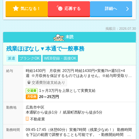
気になる！
応募する
詳細へ
掲載日：2026.07.30
未読
残業ほぼなし▼本通で一般事務
派遣
ブランクOK
WEB登録・面接OK
時給1430円 月収例 20万円 時給1430円×実働7h×週5日×4
給与
週 ※月収例を保証するものではありません。※給与即受取りサ
ービス利用可（利用条件有）
交通費別途支給あり
1ヶ月3万円を上限として実費支給
交通費
20～25万円
月収例
広島市中区
勤務地
本通駅から徒歩1分
/
紙屋町西駅から徒歩5分
不動産業
09:45-17:45（休憩60分）実働7時間（残業少なめ！） 勤務時間
勤務時間
を下記の範囲で調整することも可能です。 ・勤務開始時間