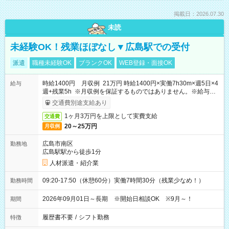
掲載日：2026.07.30
未読
未経験OK！残業ほぼなし▼広島駅での受付
派遣
職種未経験OK
ブランクOK
WEB登録・面接OK
時給1400円 月収例 21万円 時給1400円×実働7h30m×週5日×4
給与
週+残業5h ※月収例を保証するものではありません。※給与即
受取りサービス利用可（利用条件有）
交通費別途支給あり
1ヶ月3万円を上限として実費支給
交通費
20～25万円
月収例
広島市南区
勤務地
広島駅駅から徒歩1分
人材派遣・紹介業
09:20-17:50（休憩60分）実働7時間30分（残業少なめ！）
勤務時間
2026年09月01日～長期 ※開始日相談OK ※9月～！
期間
履歴書不要
/
シフト勤務
特徴