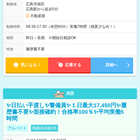
広島市南区
勤務地
広島駅から徒歩5分
不動産業
09:30-17:30（休憩60分）実働7時間（残業少なめ！）
勤務時間
即日～長期 ※開始日相談OK
期間
履歴書不要
特徴
気になる！
応募する
詳細へ
未読
✨日払い手渡し✨警備員✨１日最大17,450円✨履
歴書不要✨面接確約！合格率100％✨平均実働5
時間
アルバイト
職種未経験OK