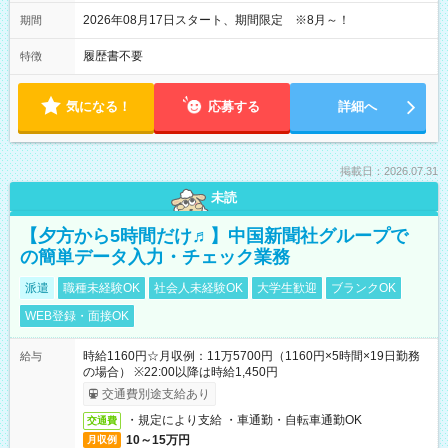
09:45～12:30 ・勤務終了時間 15:45～18:30 ・実働 05:00～
07:45
2026年08月17日スタート、期間限定 ※8月～！
期間
履歴書不要
特徴
気になる！
応募する
詳細へ
掲載日：2026.07.31
未読
【夕方から5時間だけ♬】中国新聞社グループで
の簡単データ入力・チェック業務
派遣
職種未経験OK
社会人未経験OK
大学生歓迎
ブランクOK
WEB登録・面接OK
時給1160円☆月収例：11万5700円（1160円×5時間×19日勤務
給与
の場合） ※22:00以降は時給1,450円
交通費別途支給あり
・規定により支給 ・車通勤・自転車通勤OK
交通費
10～15万円
月収例