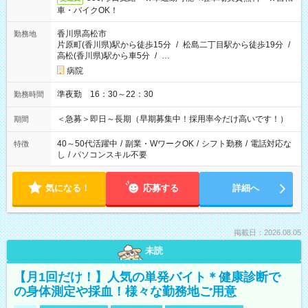
車・バイクOK！
香川県高松市
勤務地
片原町(香川県)駅から徒歩15分
/
松島二丁目駅から徒歩19分
/
高松(香川県)駅から車5分
/
…
病院
準夜勤 16：30～22：30
勤務時間
＜急募＞即日～長期（早期募集中！採用率今だけ高いです！）
期間
40～50代活躍中
/
副業・WワークOK
/
シフト勤務
/
電話対応な
特徴
し
/
パソコンスキル不要
気になる！
応募する
詳細へ
掲載日：2026.08.05
未読
【月1回だけ！】人気の単発バイト＊健康診断で
の身体測定や採血！様々な勤務地ご用意