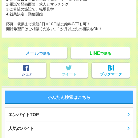
2)電話で登録面談→求人とマッチング
3)ご希望の施設で、職場見学
4)就業決定→勤務開始
応募→就業まで最短3日＆10日後に給料GETも可！
開始希望日はご相談ください。1か月以上先の相談もOK！
メール
LINE
で送る
で送る
シェア
ツイート
ブックマーク
かんたん検索はこちら
エンバイトTOP
人気のバイト