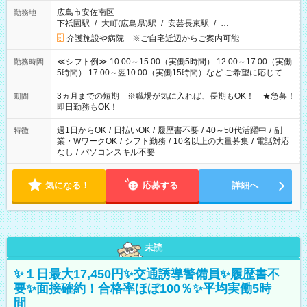
広島市安佐南区
勤務地
下祇園駅
/
大町(広島県)駅
/
安芸長束駅
/
…
介護施設や病院 ※ご自宅近辺からご案内可能
≪シフト例≫ 10:00～15:00（実働5時間） 12:00～17:00（実働
勤務時間
5時間） 17:00～翌10:00（実働15時間）など ご希望に応じて、
働く時間は調整できます！ お気軽に担当へ相談ください！
3ヵ月までの短期 ※職場が気に入れば、長期もOK！ ★急募！
期間
即日勤務もOK！
週1日からOK
/
日払いOK
/
履歴書不要
/
40～50代活躍中
/
副
特徴
業・WワークOK
/
シフト勤務
/
10名以上の大量募集
/
電話対応
なし
/
パソコンスキル不要
気になる！
応募する
詳細へ
未読
✨１日最大17,450円✨交通誘導警備員✨履歴書不
要✨面接確約！合格率ほぼ100％✨平均実働5時
間