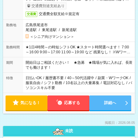
完了次第のお支払いとなります。
交通費別途支給あり
交通費全額支給※規定有
交通費
広島県尾道市
勤務地
尾道駅
/
東尾道駅
/
新尾道駅
＜シニア向けマンション＞
★1日4時間～の時短シフトOK ★スタート時間選べます！ 7:00
勤務時間
～16:00 9:00～17:00 11:00～19:00 など 残業なし！ ※Wワーク
の場合、他のお仕事と合わせ週40時間超の就業はご案内できま
せん ※法令に基づき、週20時間以上勤務は社会保険への加入対
開始日はご相談ください！ ★急募 ★職場が気に入れば、長期
期間
象となります ※労働者派遣法（日雇い派遣の原則禁止）によ
でも働けます！
り、短時間・短期間の就業はご案内が難しい場合があります
日払いOK
/
履歴書不要
/
40～50代活躍中
/
副業・WワークOK
/
特徴
服装自由
/
シフト勤務
/
10名以上の大量募集
/
電話対応なし
/
パ
ソコンスキル不要
気になる！
応募する
詳細へ
掲載日：2026.08.05
未読