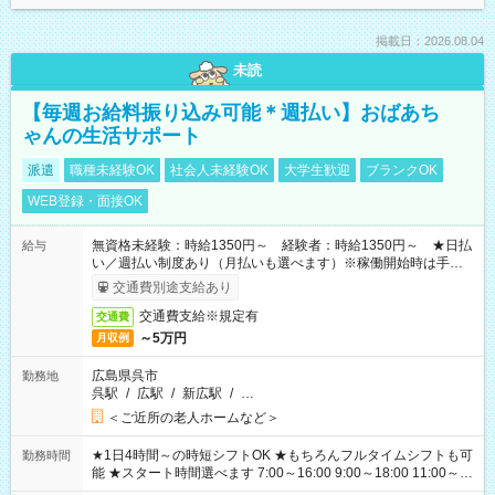
掲載日：2026.08.04
未読
【毎週お給料振り込み可能＊週払い】おばあち
ゃんの生活サポート
派遣
職種未経験OK
社会人未経験OK
大学生歓迎
ブランクOK
WEB登録・面接OK
無資格未経験：時給1350円～ 経験者：時給1350円～ ★日払
給与
い／週払い制度あり（月払いも選べます）※稼働開始時は手続き
完了次第のお支払いとなります。
交通費別途支給あり
交通費支給※規定有
交通費
～5万円
月収例
広島県呉市
勤務地
呉駅
/
広駅
/
新広駅
/
…
＜ご近所の老人ホームなど＞
★1日4時間～の時短シフトOK ★もちろんフルタイムシフトも可
勤務時間
能 ★スタート時間選べます 7:00～16:00 9:00～18:00 11:00～
20:00 など 残業なし！ ※Wワークの場合、他のお仕事と合わせ