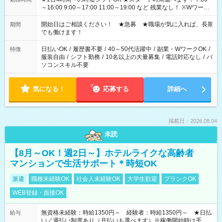
～16:00 9:00～17:00 11:00～19:00 など 残業なし！ ※Wワーク
の場合、他のお仕事と合わせ週40時間超の就業はご案内できま
せん ※法令に基づき、週20時間以上勤務は社会保険への加入対
開始日はご相談ください！ ★急募 ★職場が気に入れば、長期
期間
象となります ※労働者派遣法（日雇い派遣の原則禁止）によ
でも働けます！
り、短時間・短期間の就業はご案内が難しい場合があります
日払いOK
/
履歴書不要
/
40～50代活躍中
/
副業・WワークOK
/
特徴
服装自由
/
シフト勤務
/
10名以上の大量募集
/
電話対応なし
/
パ
ソコンスキル不要
気になる！
応募する
詳細へ
掲載日：2026.08.04
未読
【8月～OK！週2日～】ホテルライクな高齢者
マンションで生活サポート＊時短OK
派遣
職種未経験OK
社会人未経験OK
大学生歓迎
ブランクOK
WEB登録・面接OK
無資格未経験：時給1350円～ 経験者：時給1350円～ ★日払
給与
い／週払い制度あり（月払いも選べます）※稼働開始時は手続き