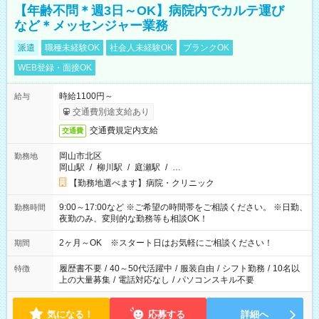
【年齢不問＊週3日～OK】病院内でカルテ運び
など＊メッセンジャー業務
派遣
職種未経験OK
社会人未経験OK
ブランクOK
WEB登録・面接OK
時給1100円～
給与
交通費別途支給あり
交通費規定内支給
交通費
岡山市北区
勤務地
岡山駅
/
柳川駅
/
庭瀬駅
/
…
【勤務地選べます】病院・クリニック
9:00～17:00など ※ご希望の時間帯をご相談ください。 ※日勤、
勤務時間
夜勤のみ、変則的な勤務等も相談OK！
2ヶ月～OK ※スタート日はお気軽にご相談ください！
期間
履歴書不要
/
40～50代活躍中
/
服装自由
/
シフト勤務
/
10名以
特徴
上の大量募集
/
電話対応なし
/
パソコンスキル不要
気になる！
応募する
詳細へ