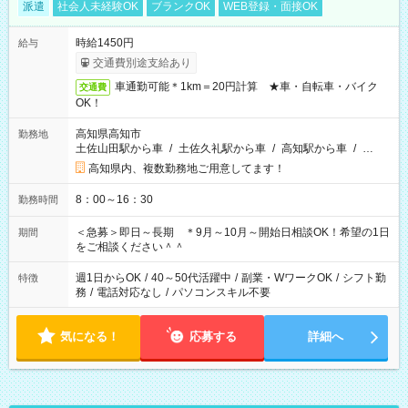
派遣
社会人未経験OK
ブランクOK
WEB登録・面接OK
時給1450円
給与
交通費別途支給あり
車通勤可能＊1km＝20円計算 ★車・自転車・バイク
交通費
OK！
高知県高知市
勤務地
土佐山田駅から車
/
土佐久礼駅から車
/
高知駅から車
/
…
高知県内、複数勤務地ご用意してます！
8：00～16：30
勤務時間
＜急募＞即日～長期 ＊9月～10月～開始日相談OK！希望の1日
期間
をご相談ください＾＾
週1日からOK
/
40～50代活躍中
/
副業・WワークOK
/
シフト勤
特徴
務
/
電話対応なし
/
パソコンスキル不要
気になる！
応募する
詳細へ