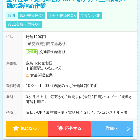
麺の袋詰め作業
派遣
職種未経験OK
社会人未経験OK
ブランクOK
WEB登録・面接OK
時給1200円
給与
交通費別途支給あり
交通費支給有り
交通費
広島市安佐南区
勤務地
下祇園駅から徒歩2分
食品関連企業
10:00～15:00 ※表記のうち実働5時間です。
勤務時間
3ヶ月以上【ご応募から1週間以内(最短2日目)のスピード就業が
期間
可能】即日～
日払いOK
/
履歴書不要
/
電話対応なし
/
パソコンスキル不要
特徴
気になる！
応募する
詳細へ