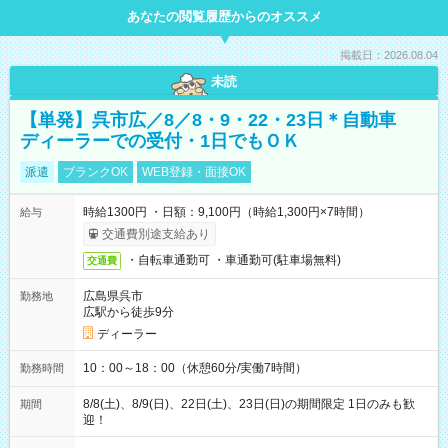
あなたの閲覧履歴からのオススメ
掲載日：2026.08.04
未読
【単発】呉市広／8／8・9・22・23日＊自動車
ディーラーでの受付・1日でもＯＫ
派遣
ブランクOK
WEB登録・面接OK
時給1300円 ・日額：9,100円（時給1,300円×7時間）
給与
交通費別途支給あり
・自転車通勤可 ・車通勤可(駐車場無料)
交通費
広島県呉市
勤務地
広駅から徒歩9分
ディーラー
10：00～18：00（休憩60分/実働7時間）
勤務時間
8/8(土)、8/9(日)、22日(土)、23日(日)の期間限定 1日のみも歓
期間
迎！