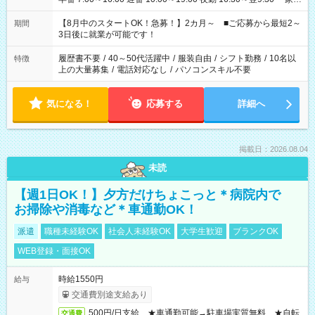
と休みを合わせたい」 「余裕を持って夕飯の準備がしたい」
「できれば残業はしたくない」 など、ご希望を教えてください
【8月中のスタートOK！急募！】2カ月～ ■ご応募から最短2～
期間
ね。 ※Wワーク希望の方へ 今ご覧のお仕事で希望する勤務時間
3日後に就業が可能です！
と、もう1つのお仕事の勤務時間。 合計で週40時間を超える場
合は応募できません。
履歴書不要
/
40～50代活躍中
/
服装自由
/
シフト勤務
/
10名以
特徴
上の大量募集
/
電話対応なし
/
パソコンスキル不要
気になる！
応募する
詳細へ
掲載日：2026.08.04
未読
【週1日OK！】夕方だけちょこっと＊病院内で
お掃除や消毒など＊車通勤OK！
派遣
職種未経験OK
社会人未経験OK
大学生歓迎
ブランクOK
WEB登録・面接OK
時給1550円
給与
交通費別途支給あり
500円/日支給 ★車通勤可能→駐車場実質無料 ★自転
交通費