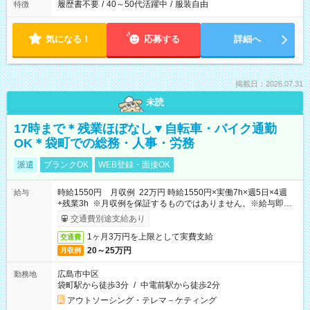
履歴書不要
/
40～50代活躍中
/
服装自由
特徴
気になる！
応募する
詳細へ
掲載日：2026.07.31
未読
17時まで＊残業ほぼなし▼自転車・バイク通勤
OK＊袋町での総務・人事・労務
派遣
ブランクOK
WEB登録・面接OK
時給1550円 月収例 22万円 時給1550円×実働7h×週5日×4週
給与
+残業3h ※月収例を保証するものではありません。※給与即受
取りサービス利用可（利用条件有）
交通費別途支給あり
1ヶ月3万円を上限として実費支給
交通費
20～25万円
月収例
広島市中区
勤務地
袋町駅から徒歩3分
/
中電前駅から徒歩2分
アウトソーシング・テレマ－ケティング