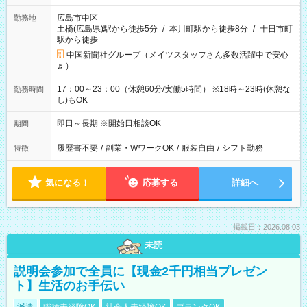
広島市中区
勤務地
土橋(広島県)駅から徒歩5分
/
本川町駅から徒歩8分
/
十日市町
駅から徒歩
中国新聞社グループ（メイツスタッフさん多数活躍中で安心
♬）
17：00～23：00（休憩60分/実働5時間） ※18時～23時(休憩な
勤務時間
し)もOK
即日～長期 ※開始日相談OK
期間
履歴書不要
/
副業・WワークOK
/
服装自由
/
シフト勤務
特徴
気になる！
応募する
詳細へ
掲載日：2026.08.03
未読
説明会参加で全員に【現金2千円相当プレゼン
ト】生活のお手伝い